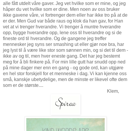
alle fått utdelt våre gaver. Jeg vet hvilke som er mine, og jeg
håper du vet hvilke som er dine. Men noen av oss bruker
ikke gavene våre, vi fortrenger dem eller har ikke tro på at de
er der. Men Gud var både raus og klok da han gav, for Han
vet at vi trenger hverandre. Vi trenger å muntre hverandre
opp, bygge hverandre opp, lene oss til hverandre og si de
fineste ord til hverandre. Og de gangene jeg treffer
mennesker jeg syns ser smashing ut eller gjør noe bra, har
jeg lyst til å være like stor som sønnen min, og si det til dem -
ikke av og til, men hver eneste gang. Det har jeg bestemt
meg for å bli finkere på. For min lille gutt har snudd opp ned
på mine dager mer enn en gang - og gode ord, kan utgjøre
en hel stor forskjell for et menneske i dag. Vi kan kjenne oss
små, kanskje ubetydelige, men de minste er likevel ofte dem
som er de største....
Klem,