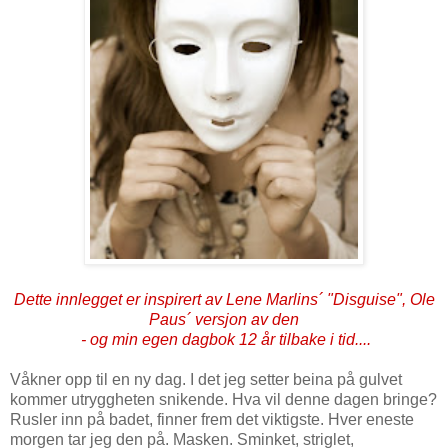
Dette innlegget er inspirert av Lene Marlins´ "Disguise", Ole
Paus´ versjon av den
-
og min egen dagbok 12 år tilbake i tid....
Våkner opp til en ny dag. I det jeg setter beina på gulvet
kommer utryggheten snikende. Hva vil denne dagen bringe?
Rusler inn på badet, finner frem det viktigste. Hver eneste
morgen tar jeg den på. Masken. Sminket, striglet,