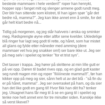
besteste mammaen i hele verden!!" roper han henrykt,
hopper opp i fanget mitt og slenger armene godt rundt meg.
Der blir han sittende som klistret, til han igjen spør "går det
bedre nå, mamma?". Jeg kan ikke annet enn å smile, for det
går helt klart bedre nå...
Tidlig på morgenen, og jeg står halvveis i ørska og sminker
meg. Rødsprengte øyne etter altfor sene kvelder. Ukledelige
blå ringer har lagt seg godt til rette, og håret, som har mistet
all glans og fylde etter måneder med amming (dere
mammaer vet hva jeg snakker om!) ser bare ikke ut. Jeg ser
på meg selv i speilet og tenker "for et trist syn".
Det tasser i trappa. Jeg hører på skrittene at min lille gutt er
på vei opp. Døren til badet rives opp, og en glad gutt kaster
seg rundt magen min og roper "fiiiiiineste mamma!!!", før han
kikker opp på meg og sier, sånn helt ut av det blå - "så fin du
er på håret, mamma!". Jeg ser overrasket på ham, og da sier
han det like godt en gang til! Hvor fikk han dèt fra? tenker
jeg. Utsagnet hans får meg til å se en gang til i speilet og
tenke noe helt annet enn for tre minutter siden. Kanskje ikke
så verst likevel?