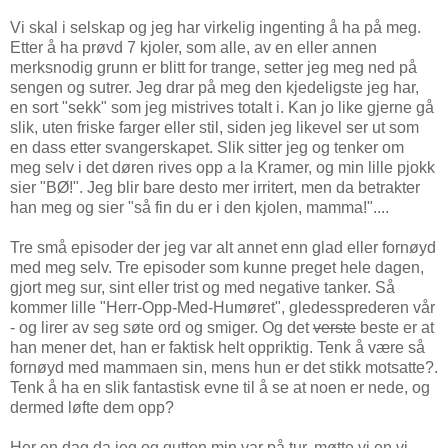
Vi skal i selskap og jeg har virkelig ingenting å ha på meg.
Etter å ha prøvd 7 kjoler, som alle, av en eller annen
merksnodig grunn er blitt for trange, setter jeg meg ned på
sengen og sutrer. Jeg drar på meg den kjedeligste jeg har,
en sort "sekk" som jeg mistrives totalt i. Kan jo like gjerne gå
slik, uten friske farger eller stil, siden jeg likevel ser ut som
en dass etter svangerskapet. Slik sitter jeg og tenker om
meg selv i det døren rives opp a la Kramer, og min lille pjokk
sier "BØ!". Jeg blir bare desto mer irritert, men da betrakter
han meg og sier "så fin du er i den kjolen, mamma!"....
Tre små episoder der jeg var alt annet enn glad eller fornøyd
med meg selv. Tre episoder som kunne preget hele dagen,
gjort meg sur, sint eller trist og med negative tanker. Så
kommer lille "Herr-Opp-Med-Humøret", gledessprederen vår
- og lirer av seg søte ord og smiger. Og det
verste
beste er at
han mener det, han er faktisk helt oppriktig. Tenk å være så
fornøyd med mammaen sin, mens hun er det stikk motsatte?.
Tenk å ha en slik fantastisk evne til å se at noen er nede, og
dermed løfte dem opp?
Her en dag da jeg og gutten min var på tur, møtte vi en vi