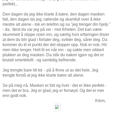
perfekt...
Den dagen da jeg ikke klarte å bære, den dagen masken
falt, den dagen da jeg, nølende og skamfull over å ikke
mestre alt alene - tok en telefon og sa "jeg trenger din hjelp "
- da, først da var jeg på vei - mot friheten. Det kan være
skummelt å slippe noen inn, og særlig hvis erfaringen tilsier
at dem du blir glad i forlater deg, svikter deg, sårer deg. Da
kommer du til et punkt der det stopper opp. Nok er nok. Hit
men ikke lenger. Helt til en når inn - og sakte men sikkert
plukker av deg masken. Da står du naken igjen og det er
brutalt smertefullt - og samtidig befriende.
Jeg trengte bare litt tid - på å finne ut av det hele. Jeg
trengte forstå at jeg ikke klarte bære alt alene.
Se på meg nå. Masken er falt og livet - det er ikke perfekt -
men det er bra. Jeg er glad, jeg er fornøyd. Og det er mer
enn godt nok.
Klem,