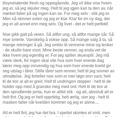
tilsynelatende fresh og oppegående. Jeg vil ikke vise hvem
jeg er, så jeg skjuler meg. Helt til jeg igjen kan ta den av, når
mørket faller på og ingen kan se. For meg selv - slik jeg er.
Men nå skinner solen og jeg er klar. Klar for en ny dag, der
jeg er alt annet enn meg selv. Og livet - det er helt perfekt!
Noe gikk galt på veien. Så altfor ung, så altfor mange sår. Så
mye smerte. Vanskelig å vokse opp. Så mange valg å ta, så
mange retninger å gå. Jeg smiler til vennene mine og tenker
- de skulle bare visst. Mine beste venner, og enda vet de
ikke hvem jeg egentlig er. For jeg spiller skuespill. Jeg må
være sterk, for ingen skal vite hva som hver eneste dag
tærer meg opp innvendig og hva som hver eneste kveld gir
seg utslag i tårer. Stille tårer som renner, helt til jeg sovner av
utmattelse. Jeg forteller noe som er mer løgn enn sant, helt
til de tror at alt er greit. Helt til undringen stopper - helt til de
holder opp med å granske meg med ord. Helt til de tror at
den sprudlende jenta, hun er alltid slik - og alt, aboslutt alt er
helt fint. Og jeg er helt oppriktig, helt ærlig, sier jeg - helt til
masken faller når kvelden kommer og jeg er alene....
Alt er helt fint, jeg har det bra. I speilet skimtes et smil, men