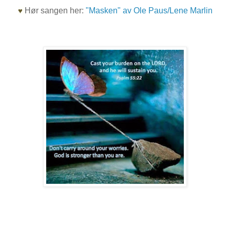
Hør sangen her:
"Masken" av Ole Paus/Lene Marlin
♥