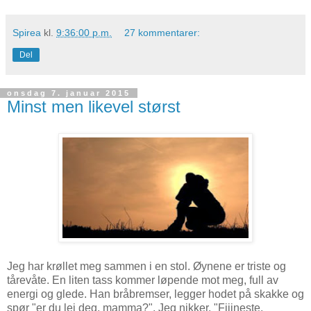
Spirea
kl.
9:36:00 p.m.
27 kommentarer:
Del
onsdag 7. januar 2015
Minst men likevel størst
Jeg har krøllet meg sammen i en stol. Øynene er triste og
tårevåte. En liten tass kommer løpende mot meg, full av
energi og glede. Han bråbremser, legger hodet på skakke og
spør "er du lei deg, mamma?". Jeg nikker. "Fiiineste,