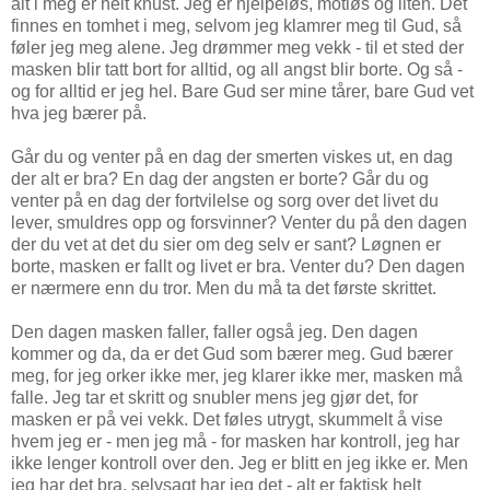
alt i meg er helt knust. Jeg er hjelpeløs, motløs og liten. Det
finnes en tomhet i meg, selvom jeg klamrer meg til Gud, så
føler jeg meg alene. Jeg drømmer meg vekk - til et sted der
masken blir tatt bort for alltid, og all angst blir borte. Og så -
og for alltid er jeg hel. Bare Gud ser mine tårer, bare Gud vet
hva jeg bærer på.
Går du og venter på en dag der smerten viskes ut, en dag
der alt er bra? En dag der angsten er borte? Går du og
venter på en dag der fortvilelse og sorg over det livet du
lever, smuldres opp og forsvinner? Venter du på den dagen
der du vet at det du sier om deg selv er sant? Løgnen er
borte, masken er fallt og livet er bra. Venter du? Den dagen
er nærmere enn du tror. Men du må ta det første skrittet.
Den dagen masken faller, faller også jeg. Den dagen
kommer og da, da er det Gud som bærer meg. Gud bærer
meg, for jeg orker ikke mer, jeg klarer ikke mer, masken må
falle. Jeg tar et skritt og snubler mens jeg gjør det, for
masken er på vei vekk. Det føles utrygt, skummelt å vise
hvem jeg er - men jeg må - for masken har kontroll, jeg har
ikke lenger kontroll over den. Jeg er blitt en jeg ikke er. Men
jeg har det bra, selvsagt har jeg det - alt er faktisk helt