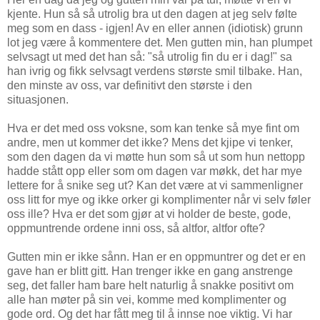
kjente. Hun så så utrolig bra ut den dagen at jeg selv følte
meg som en dass - igjen! Av en eller annen (idiotisk) grunn
lot jeg være å kommentere det. Men gutten min, han plumpet
selvsagt ut med det han så: "så utrolig fin du er i dag!" sa
han ivrig og fikk selvsagt verdens største smil tilbake. Han,
den minste av oss, var definitivt den største i den
situasjonen.
Hva er det med oss voksne, som kan tenke så mye fint om
andre, men ut kommer det ikke? Mens det kjipe vi tenker,
som den dagen da vi møtte hun som så ut som hun nettopp
hadde stått opp eller som om dagen var møkk, det har mye
lettere for å snike seg ut? Kan det være at vi sammenligner
oss litt for mye og ikke orker gi komplimenter når vi selv føler
oss ille? Hva er det som gjør at vi holder de beste, gode,
oppmuntrende ordene inni oss, så altfor, altfor ofte?
Gutten min er ikke sånn. Han er en oppmuntrer og det er en
gave han er blitt gitt. Han trenger ikke en gang anstrenge
seg, det faller ham bare helt naturlig å snakke positivt om
alle han møter på sin vei, komme med komplimenter og
gode ord. Og det har fått meg til å innse noe viktig. Vi har