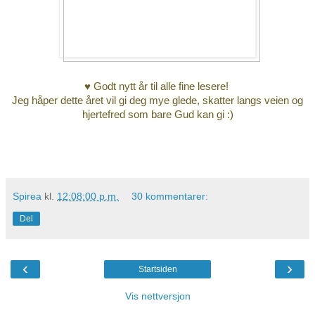
♥ Godt nytt år til alle fine lesere!
Jeg håper dette året vil gi deg mye glede, skatter langs veien og
hjertefred som bare Gud kan gi :)
Spirea
kl.
12:08:00 p.m.
30 kommentarer:
Del
‹
›
Startsiden
Vis nettversjon