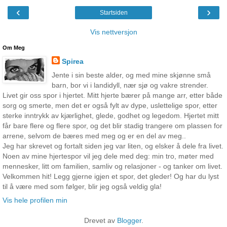
‹
›
Startsiden
Vis nettversjon
Om Meg
Spirea
Jente i sin beste alder, og med mine skjønne små
barn, bor vi i landidyll, nær sjø og vakre strender.
Livet gir oss spor i hjertet. Mitt hjerte bærer på mange arr, etter både
sorg og smerte, men det er også fylt av dype, uslettelige spor, etter
sterke inntrykk av kjærlighet, glede, godhet og legedom. Hjertet mitt
får bare flere og flere spor, og det blir stadig trangere om plassen for
arrene, selvom de bæres med meg og er en del av meg..
Jeg har skrevet og fortalt siden jeg var liten, og elsker å dele fra livet.
Noen av mine hjertespor vil jeg dele med deg: min tro, møter med
mennesker, litt om familien, samliv og relasjoner - og tanker om livet.
Velkommen hit! Legg gjerne igjen et spor, det gleder! Og har du lyst
til å være med som følger, blir jeg også veldig gla!
Vis hele profilen min
Drevet av
Blogger
.