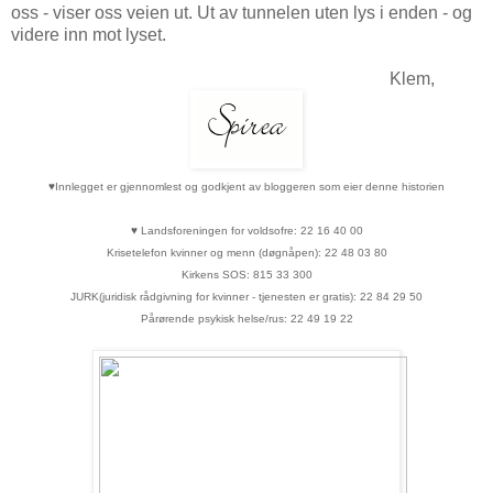
oss - viser oss veien ut. Ut av tunnelen uten lys i enden - og
videre inn mot lyset.
Klem,
♥
Innlegget er gjennomlest og godkjent av bloggeren som eier denne historien
♥
Landsforeningen for voldsofre: 22 16 40 00
Krisetelefon kvinner og menn (døgnåpen): 22 48 03 80
Kirkens SOS: 815 33 300
JURK(juridisk rådgivning for kvinner - tjenesten er gratis): 22 84 29 50
Pårørende psykisk helse/rus: 22 49 19 22