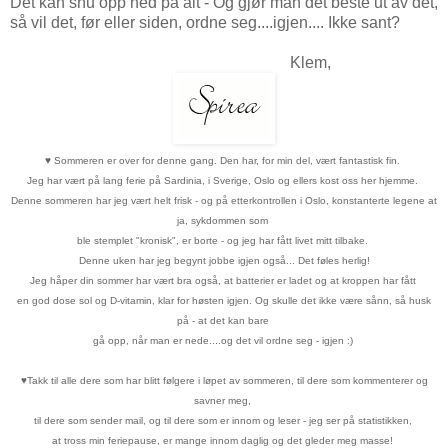
Det kan snu opp ned på alt - Og gjør man det beste ut av det,
så vil det, før eller siden, ordne seg....igjen.... Ikke sant?
Klem,
♥
Sommeren er over for denne gang. Den har, for min del, vært fantastisk fin.
Jeg har vært på lang ferie på Sardinia, i Sverige, Oslo og ellers kost oss her hjemme.
Denne sommeren har jeg vært helt frisk - og på etterkontrollen i Oslo, konstanterte legene at
ja, sykdommen som
ble stemplet "kronisk", er borte - og jeg har fått livet mitt tilbake.
Denne uken har jeg begynt jobbe igjen også... Det føles herlig!
Jeg håper din sommer har vært bra også, at batterier er ladet og at kroppen har fått
en god dose sol og D-vitamin, klar for høsten igjen. Og skulle det ikke være sånn, så husk
på - at det kan bare
gå opp, når man er nede....og det vil ordne seg - igjen :)
♥
Takk til alle dere som har blitt følgere i løpet av sommeren, til dere som kommenterer og
savner meg,
til dere som sender mail, og til dere som er innom og leser - jeg ser på statistikken,
at tross min feriepause, er mange innom daglig og det gleder meg masse!