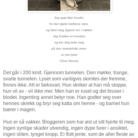
Jeg spør ikke hvorfor
for det stjeler kreftene mine
og fører meg dypere inn i mørket
Jeg hvisker et hvordan
og ber deg lede meg
på den smertefulle veien
ut mot lyset
(Tove Houck)
Det går i 200 km/t. Gjennom tunnelen. Den mørke, trange,
svarte tunnelen. Lyset som vanligvis skimtes der fremme,
finnes ikke. Alt er beksvart. Hun skriker at han må stoppe,
hun vil av - vil ikke mer. Men han er ruset og det bruser i
blodet. Ingenting annet betyr noe. Han godter seg over
hennes skrekk og bryr seg katta om henne - og barnet hun
bærer i magen.
Hun er så vakker. Bloggeren som har øst ut sitt hjerte til meg.
Ingen synlige skader utvendig, ingen dype furer i ansiktet,
ingen sliten, tynget kropp. Ei flott jente, som de aller fleste av