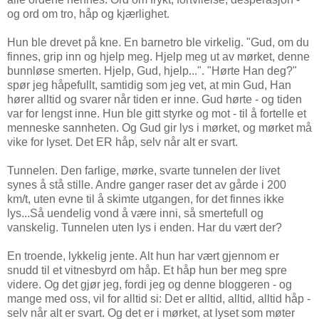
og ord om tro, håp og kjærlighet.
Hun ble drevet på kne. En barnetro ble virkelig. "Gud, om du
finnes, grip inn og hjelp meg. Hjelp meg ut av mørket, denne
bunnløse smerten. Hjelp, Gud, hjelp...". "Hørte Han deg?"
spør jeg håpefullt, samtidig som jeg vet, at min Gud, Han
hører alltid og svarer når tiden er inne. Gud hørte - og tiden
var for lengst inne. Hun ble gitt styrke og mot - til å fortelle et
menneske sannheten. Og Gud gir lys i mørket, og mørket må
vike for lyset. Det ER håp, selv når alt er svart.
Tunnelen. Den farlige, mørke, svarte tunnelen der livet
synes å stå stille. Andre ganger raser det av gårde i 200
km/t, uten evne til å skimte utgangen, for det finnes ikke
lys...Så uendelig vond å være inni, så smertefull og
vanskelig. Tunnelen uten lys i enden. Har du vært der?
En troende, lykkelig jente. Alt hun har vært gjennom er
snudd til et vitnesbyrd om håp. Et håp hun ber meg spre
videre. Og det gjør jeg, fordi jeg og denne bloggeren - og
mange med oss, vil for alltid si: Det er alltid, alltid, alltid håp -
selv når alt er svart. Og det er i mørket, at lyset som møter