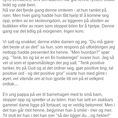
ledd og ustø bein.
Nå var det fjerde gang denne vinteren - at hun ramlet på
isen. Men hver gang hadde hun fått hjelp til å komme seg
opp, enten av en skoleungdom, av tiggeren på utsiden av
butikken eller av noen som stoppet bilen for å hjelpe. Denne
gang var det tidlig på morgenen. Ingen kom.
Vi satt og snakket, denne eldre damen og jeg. "Du må gjøre
det beste ut av det!" sa hun, som respons på utfordringen jeg
nettopp hadde presentert for henne. "Men hvordan?" spør
jeg. "Tenk, tro og tal er en fin huskeregel" svarer hun. Jeg så
vel ut som et spørsmålstegn der jeg satt. "Tenk positive
tanker, tro på Gud og at det ordner seg, gjør positive ting, tal
positive ord - og det positive gror" svarte hun med glimt i
øyet, vel vitende om at hun gjorde litt om på et velkjent
ordtak....
En ung pappa på vei til barnehagen med to små barn,
stopper opp og spretter ut av bilen. Han har sett en stakkars
gammel dame ligge på fortauet, og er veldig bekymret. Men i
det han går mot henne, begynner han å smile - mer og mer.
Til slutt ler han i det han sier "så der ligger du....og hekler!"