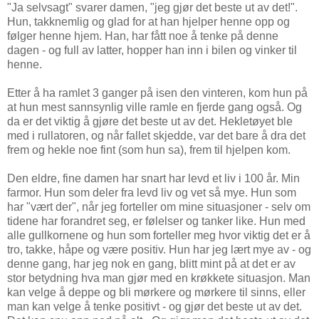
"Ja selvsagt" svarer damen, "jeg gjør det beste ut av det!".
Hun, takknemlig og glad for at han hjelper henne opp og
følger henne hjem. Han, har fått noe å tenke på denne
dagen - og full av latter, hopper han inn i bilen og vinker til
henne.
Etter å ha ramlet 3 ganger på isen den vinteren, kom hun på
at hun mest sannsynlig ville ramle en fjerde gang også. Og
da er det viktig å gjøre det beste ut av det. Hekletøyet ble
med i rullatoren, og når fallet skjedde, var det bare å dra det
frem og hekle noe fint (som hun sa), frem til hjelpen kom.
Den eldre, fine damen har snart har levd et liv i 100 år. Min
farmor. Hun som deler fra levd liv og vet så mye. Hun som
har "vært der", når jeg forteller om mine situasjoner - selv om
tidene har forandret seg, er følelser og tanker like. Hun med
alle gullkornene og hun som forteller meg hvor viktig det er å
tro, takke, håpe og være positiv. Hun har jeg lært mye av - og
denne gang, har jeg nok en gang, blitt mint på at det er av
stor betydning hva man gjør med en krøkkete situasjon. Man
kan velge å deppe og bli mørkere og mørkere til sinns, eller
man kan velge å tenke positivt - og gjør det beste ut av det.