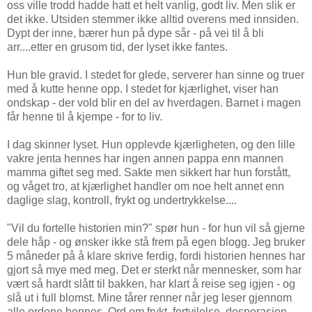
oss ville trodd hadde hatt et helt vanlig, godt liv. Men slik er
det ikke. Utsiden stemmer ikke alltid overens med innsiden.
Dypt der inne, bærer hun på dype sår - på vei til å bli
arr....etter en grusom tid, der lyset ikke fantes.
Hun ble gravid. I stedet for glede, serverer han sinne og truer
med å kutte henne opp. I stedet for kjærlighet, viser han
ondskap - der vold blir en del av hverdagen. Barnet i magen
får henne til å kjempe - for to liv.
I dag skinner lyset. Hun opplevde kjærligheten, og den lille
vakre jenta hennes har ingen annen pappa enn mannen
mamma giftet seg med. Sakte men sikkert har hun forstått,
og våget tro, at kjærlighet handler om noe helt annet enn
daglige slag, kontroll, frykt og undertrykkelse....
"Vil du fortelle historien min?" spør hun - for hun vil så gjerne
dele håp - og ønsker ikke stå frem på egen blogg. Jeg bruker
5 måneder på å klare skrive ferdig, fordi historien hennes har
gjort så mye med meg. Det er sterkt når mennesker, som har
vært så hardt slått til bakken, har klart å reise seg igjen - og
slå ut i full blomst. Mine tårer renner når jeg leser gjennom
alle ordene hennes. Ord om frykt, fortvilelse, desperasjon -