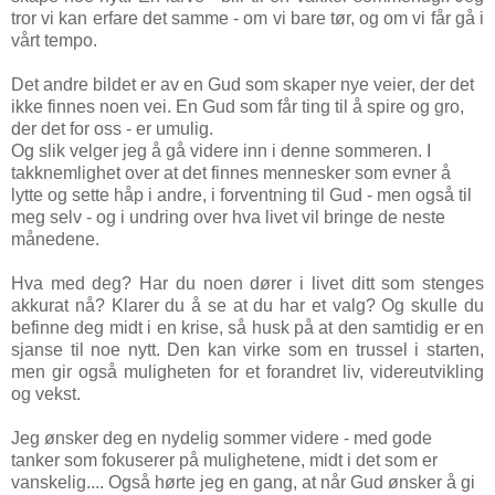
tror vi kan erfare det samme - om vi bare tør, og om vi får gå i
vårt tempo.
Det andre bildet er av en Gud som skaper nye veier, der det
ikke finnes noen vei. En Gud som får ting til å spire og gro,
der det for oss - er umulig.
Og slik velger jeg å gå videre inn i denne sommeren. I
takknemlighet over at det finnes mennesker som evner å
lytte og sette håp i andre, i forventning til Gud - men også til
meg selv - og i undring over hva livet vil bringe de neste
månedene.
Hva med deg? Har du noen dører i livet ditt som stenges
akkurat nå? Klarer du å se at du har et valg? Og skulle du
befinne deg midt i en krise, så husk på at den samtidig er en
sjanse til noe nytt. Den kan virke som en trussel i starten,
men gir også muligheten for et forandret liv, videreutvikling
og vekst.
Jeg ønsker deg en nydelig sommer videre - med gode
tanker som fokuserer på mulighetene, midt i det som er
vanskelig.... Også hørte jeg en gang, at når Gud ønsker å gi