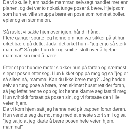
Da vi skulle hjem hadde mamman selvsagt handlet mer enn
planen, og det var to nokså tunge poser å bære. Hjelpsom
som hun er, ville snuppa bære en pose som rommet boller,
epler og en stor melon.
Så ruslet vi sakte hjemover igjen, hånd i hånd.
Flere ganger spurte jeg henne om hun var sikker på at hun
orket bære på dette. Jada, det orket hun - "jeg er jo så sterk,
mamma!" Så gikk hun der og smilte, stolt over å hjelpe
mamman sin med å bære.
Etter et par hundre meter slakker hun på farten og nærmest
sleper posen etter seg. Hun kikket opp på meg og sa "jeg er
så sliten nå, mamma! Kan du ikke bære meg?". Jeg hadde
selv en tung pose å bære, men skimtet huset rett der foran,
så jeg løftet henne opp og lot henne klamre seg fast til meg.
Hun tviholdt fortsatt på posen sin, og vi fortsatte den lille
veien hjem.
Da vi kom hjem satt jeg henne ned på trappen foran døren.
Hun vendte seg da mot meg med et eneste stort smil og sa
"jeg sa jo at jeg klarte å bære posen hele veien hjem,
mamma!"