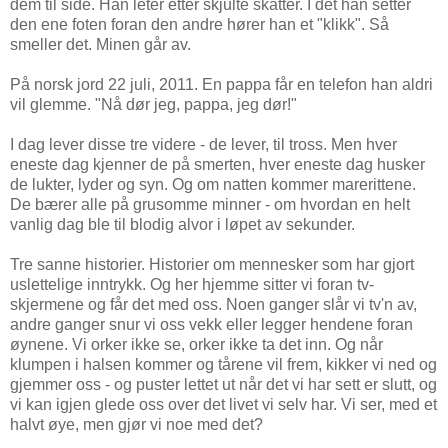
dem til side. Han leter etter skjulte skatter. I det han setter
den ene foten foran den andre hører han et "klikk". Så
smeller det. Minen går av.
På norsk jord 22 juli, 2011. En pappa får en telefon han aldri
vil glemme. "Nå dør jeg, pappa, jeg dør!"
I dag lever disse tre videre - de lever, til tross. Men hver
eneste dag kjenner de på smerten, hver eneste dag husker
de lukter, lyder og syn. Og om natten kommer marerittene.
De bærer alle på grusomme minner - om hvordan en helt
vanlig dag ble til blodig alvor i løpet av sekunder.
Tre sanne historier. Historier om mennesker som har gjort
uslettelige inntrykk. Og her hjemme sitter vi foran tv-
skjermene og får det med oss. Noen ganger slår vi tv'n av,
andre ganger snur vi oss vekk eller legger hendene foran
øynene. Vi orker ikke se, orker ikke ta det inn. Og når
klumpen i halsen kommer og tårene vil frem, kikker vi ned og
gjemmer oss - og puster lettet ut når det vi har sett er slutt, og
vi kan igjen glede oss over det livet vi selv har. Vi ser, med et
halvt øye, men gjør vi noe med det?