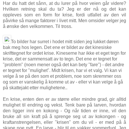
Har du hatt det sånn, at du lurer på hvor veien går videre?
Hvilken retning skal du ta? Jeg er der nå og det kan
oppleves som en form for krise, fordi utfallet av den vil
påvirke så mange faktorer i livet mitt. Men omsider velger jeg
å ønske den velkommen. Til tross.
To bilder har surret i hodet mitt siden jeg lukket døren
bak meg hos legen. Det ene er bildet av det kinesiske
skrifttegnet for ordet krise. Kineserne har ikke et eget tegn for
krise, det er sammensatt av to tegn. Det ene er tegnet for
"problem" (noen mener også det kan bety "fare") - det andre
er tegnet for "mulighet". Midt krisen, har vi et valg. Vi kan vi
velge å se på den som et problem, noe som skremmer oss
og som er vanskelig å komme ut av - eller vi kan velge å gå
på skattejakt etter mulighetene..
En krise, enten den er av større eller mindre grad, gir alltid
mulighet til endring og vekst. Tenk bare på larven, hvordan
den ligger inni en kokong - Og når tiden er inne, vil den
bruke all sin kraft på å sprenge seg ut av kokongen - og
kraftanstrengelsen, eller "krisen" om du vil - er med på å
skape noe nytt. En larve - blir til en vakker sommerfugl. Jeg