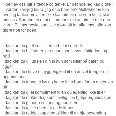
Noen av oss blir sittende og tenke. Er det noe jeg kan gjøre?
Hvordan kan jeg bidra, jeg er jo bare en? Motløsheten kan
rive, og tanker om at én ikke kan utrette noe som helst, slår
mot oss. Sannheten er at ett menneske kan utrette mer enn
vi tror. Ett menneske kan ikke gjøre alt for alle, men alle kan
gjøre noe for noen.
I dag kan du gi et smil til en forbipasserende
I dag kan du bli fadder for et barn som lever i fattigdom og
nød
I dag kan du gi lunsjen din til hun som sitter på gaten og
tigger
I dag kan du skrive et hyggelig kort til en du vet trenger en
oppmuntring
I dag kan du tenne et lys og be en liten bønn for en du tenker
på
I dag kan du gi et kompliment til en du egentlig ikke liker
I dag kan du melde deg som frivillig i en hjelpeorganisasjon
I dag kan du gi noen en lang og god klem
I dag kan du takke noen for at de finnes
I dag kan du rydde skapet og gi klær til en hjelpesending