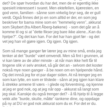
det? De spør hvordan du har det, men de er egentlig ikke
spesielt interessert i svaret. Men ektefellen, kjæresten, en
god venn, familien - sånne som virkelig bryr seg, de er gull
verdt. Også finnes det jo en som alltid er der, en som jeg
beskriver for barna mine som en "hemmelig venn", akkurat
som Skybert (fra Albert Åberg-bøkene) - som det går an å
komme til og si at "dette fikser jeg bare ikke alene...Kan du
hjelpe?". Og det kan han. For det har han gjort før - og det
vet jeg han vil gjøre igjen. Og igjen. Og igjen.
Som så mange ganger før lærer jeg av mine små, enda jeg
tenker at det "burde" vært omvendt. Men så fint i grunnen, at
vi kan lære av de aller minste - at når man ikke helt får til
tingene slik vi selv ønsket, så går det an - selvom det koster
nokså mye noen ganger - å be noen om en hjelpende hånd.
Og det innså jeg for et par dager siden. At nå trenger jeg en
som kan lytte, en som er tilstede - sånn at jeg igjen kan klare
å strekke armene til værs - i glede og forventning, og kjenne
at jeg er god nok, og at jeg når opp - akkurat så langt som
jeg skal. Kanskje du også trenger det? - å få hjelp til å legge
vekk alle "burde, skulle, måtte"-tankene dine, og oppdage
på ny at DU er god nok akkurat som du er. For det er du.