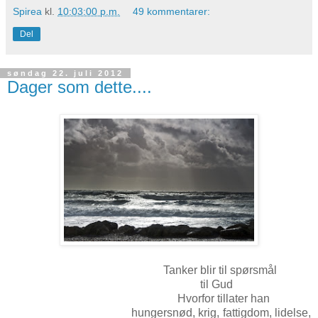
Spirea
kl.
10:03:00 p.m.
49 kommentarer:
Del
søndag 22. juli 2012
Dager som dette....
Tanker blir til spørsmål
til Gud
Hvorfor tillater han
hungersnød, krig, fattigdom, lidelse,