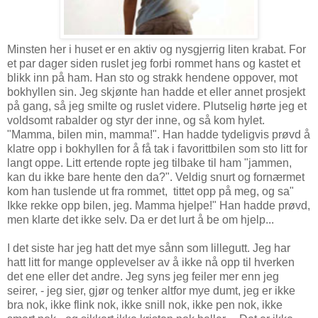
Minsten her i huset er en aktiv og nysgjerrig liten krabat. For
et par dager siden ruslet jeg forbi rommet hans og kastet et
blikk inn på ham. Han sto og strakk hendene oppover, mot
bokhyllen sin. Jeg skjønte han hadde et eller annet prosjekt
på gang, så jeg smilte og ruslet videre. Plutselig hørte jeg et
voldsomt rabalder og styr der inne, og så kom hylet.
"Mamma, bilen min, mamma!". Han hadde tydeligvis prøvd å
klatre opp i bokhyllen for å få tak i favorittbilen som sto litt for
langt oppe. Litt ertende ropte jeg tilbake til ham "jammen,
kan du ikke bare hente den da?". Veldig snurt og fornærmet
kom han tuslende ut fra rommet, tittet opp på meg, og sa"
Ikke rekke opp bilen, jeg. Mamma hjelpe!" Han hadde prøvd,
men klarte det ikke selv. Da er det lurt å be om hjelp...
I det siste har jeg hatt det mye sånn som lillegutt. Jeg har
hatt litt for mange opplevelser av å ikke nå opp til hverken
det ene eller det andre. Jeg syns jeg feiler mer enn jeg
seirer, - jeg sier, gjør og tenker altfor mye dumt, jeg er ikke
bra nok, ikke flink nok, ikke snill nok, ikke pen nok, ikke