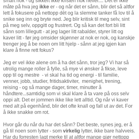
smart nok - og sikkert ikke kristen nok heller.... Det er ikke
måte på hva jeg
ikke
er - og når det er sånn, blir det så altfor
lett å fokusere på nettopp dèt og la slemme tanker få lov til å
snike seg inn og bryte ned. Jeg blir kritisk til meg selv, sint
på meg selv, oppgitt og frustrert. Og så kan det fort bli litt
sånn som lillegutt - at jeg lager litt rabalder, styrer litt og
kaver litt - før jeg omsider skjønner at nok er nok, og kanskje
trenger jeg å be noen om litt hjelp - sånn at jeg igjen kan
klare å finne rett fokus?
Jeg er vel ikke alene om å ha det sånn, tror jeg? Vi har så
utrolig mange roller å fylle, så mye vi ønsker å fikse, leve
opp til og mestre - vi skal ha tid og energi - til familie,
venner, jobb, studier, fritidsaktiviter, menighet, trening,
reising - og så mange dager, timer, minutter å
håndtere...samtidig som vi skal klare å ta vare på oss selv
oppi alt. Det er jommen ikke like lett alltid. Og når vi kaver
med alt på egenhånd, blir det ofte knall og fall ut av det. For
å ikke snakke om rot.
Hvor går du når du har det sånn? Det beste, synes jeg, er å
gå til noen som lytter - som
virkelig
lytter, ikke bare halvveis.
Har du forresten lagt merke til at altfor mange gjør nettopp