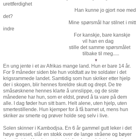
urettferdighet
Han kunne jo gjort noe med
det?
Mine spørsmål har stilnet i mitt
indre
For kanskje, bare kanskje
vil han en dag
stille det samme spørsmålet
tilbake til meg.....
♥
En ung jente i et av Afrikas mange land. Hun er bare 14 år.
For 9 måneder siden ble hun voldtatt av tre soldater i det
krigsrammede landet. Samtidig som hun skriker etter hjelp
der i skogen, blir hennes foreldre skutt og drept. De tre
småsøsknene hennes klarte å unnslippe, og de siste
månedene har hun, som er eldst, prøvd å ta vare på dem
alle. I dag føder hun sitt barn. Helt alene, uten hjelp, uten
smertestillende. Hun kjemper for å få barnet ut, mens hun
skriker av smerte og prøver holde seg selv i live.
Solen skinner i Kambodjsa. En 6 år gammel gutt leker i det
høye gresset, slår en stokk over de lange stråene og bøyer