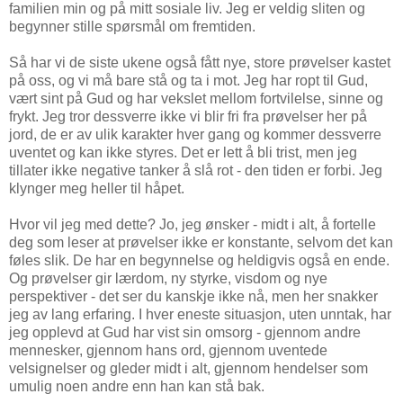
familien min og på mitt sosiale liv. Jeg er veldig sliten og
begynner stille spørsmål om fremtiden.
Så har vi de siste ukene også fått nye, store prøvelser kastet
på oss, og vi må bare stå og ta i mot. Jeg har ropt til Gud,
vært sint på Gud og har vekslet mellom fortvilelse, sinne og
frykt. Jeg tror dessverre ikke vi blir fri fra prøvelser her på
jord, de er av ulik karakter hver gang og kommer dessverre
uventet og kan ikke styres. Det er lett å bli trist, men jeg
tillater ikke negative tanker å slå rot - den tiden er forbi. Jeg
klynger meg heller til håpet.
Hvor vil jeg med dette? Jo, jeg ønsker - midt i alt, å fortelle
deg som leser at prøvelser ikke er konstante, selvom det kan
føles slik. De har en begynnelse og heldigvis også en ende.
Og prøvelser gir lærdom, ny styrke, visdom og nye
perspektiver - det ser du kanskje ikke nå, men her snakker
jeg av lang erfaring. I hver eneste situasjon, uten unntak, har
jeg opplevd at Gud har vist sin omsorg - gjennom andre
mennesker, gjennom hans ord, gjennom uventede
velsignelser og gleder midt i alt, gjennom hendelser som
umulig noen andre enn han kan stå bak.