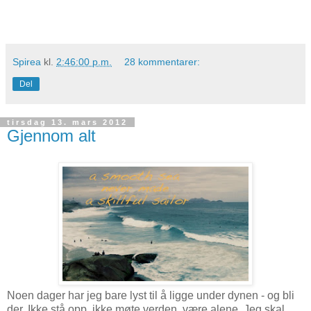
Spirea
kl.
2:46:00 p.m.
28 kommentarer:
Del
tirsdag 13. mars 2012
Gjennom alt
Noen dager har jeg bare lyst til å ligge under dynen - og bli
der. Ikke stå opp, ikke møte verden, være alene. Jeg skal