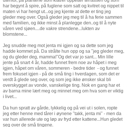
utenfor, på plantene som klatrer oppetter terrassen og som
har begynt å spire, på fuglene som satt og kvitret og nippet til
maten vi har hengt ut...og jeg kjente at dette er ting jeg
gleder meg over. Også gleder jeg meg til å ha ferie sammen
med familien, og ikke minst å planlegge den..og til å nyte
våren ved sjøen....de vakre strendene...lukten av
blomstene...
Jeg snudde meg mot jenta mi igjen og sa dette som jeg
hadde kommet på. Da strålte hun opp og sa "jeg gleder meg,
og du gleder deg, mamma!"Og det var jo sant... Min lille
jente på snart 4 år, hadde funnet frem noe av håpet i meg
igjen, håpet om våren, sommeren - bedre tider - og funnet
frem fokuset igjen - på de små ting i hverdagen, som det er
verdt å glede seg over, og som jeg ikke ønsker skal bli
overskygget av vonde, vanskelige ting. Nok en gang har et
av barna mine lært meg og minnet meg om hva som er viktig
i livet...
Da hun spratt av gårde, lykkelig og på vei ut i solen, ropte
jeg etter henne med tårer i øynene "takk, jenta mi" - men da
var hun allerede ute og løp av fryd etter kattene...Hun gledet
seg over de små tingene.