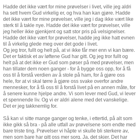
Hadde det ikke vært for mine prøvelser i livet, ville jeg aldri
ha sett hvem Gud virkelig er, og hva han kan gjøre. Hadde
det ikke vært for mine prøvelser, ville jeg i dag ikke vært like
sterk til å takle nye. Hadde det ikke vært for prøvelser, ville
jeg heller ikke gjenkjent og satt stor pris på velsignelser.
Hadde det ikke vært for prøvelser, hadde jeg ikke hatt evnen
til å virkelig glede meg over det gode i livet.
Og jeg tror, fullt og helt på, at vi ikke får mer enn vi kan bære.
Det er faktisk et av løftene Gud har gitt. Og jeg tror fullt og
helt på at det ikke er Gud som pøser på med prøvelser, men
han tillater dem noen ganger - for å bygge oss opp, for å få
oss til å forstå verdien av å stole på ham, for å gjøre oss
hele, for at vi skal tørre å gjøre oss svake overfor andre
mennesker, for å få oss til å forstå livet på en annen måte, for
å senere kunne hjelpe andre. Vi som lever med Gud, vi lever
et spennende liv. Og vi er aldri alene med det vanskelige.
Det er jeg takknemlig for.
Så kan vi sitte mange ganger og tenke, i ettertid, på alt som
ikke gikk så bra - på alle utfall av prøvelsene som endte med
bare triste ting. Prøvelser vi håpte vi skulle bli sterkere av,
men som bare har gitt oss mer sorg. Ja, det skjer. Det har