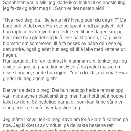
Sannheten var jo slik, jeg klarte ikke tenke ut en eneste ting
jeg faktisk gledet meg til. Sånn er det nesten aldri.
"Hva med deg, da, lille jenta mi? Hva gleder
du
deg til?" Da
bare boblet det over. Hun sto og spant rundt på gulvet i dèt
hun ropte ut hvor mye hun gledet seg til bursdagen sin, og
hvor mye hun gledet seg til å leke på stranden, til å plukke
blomster om sommeren, til å få besøk av både den ene og
den andre, også gledet hun seg så til å leke med kattene uti
hagen.
Hun sprudlet. For en kontrast til mamman sin, tenkte jeg - og
smilte så godt jeg bare kunne. Etter å ha pratet masse om
disse tingene, spurte hun igjen - "men
du
, da, mamma? Hva
gleder du deg egentlig til?"
Det var da det slo meg. Det hun nettopp hadde ramset opp,
var i mine øyne nokså små ting, men hun holdt på å hoppe i
taket av dem. Så nydelige barna er, som kan finne sånn en
stor glede i de små, hverdagslige ting...
Jeg måtte likevel tenke meg nøye om for å klare å komme på
noe. Jeg kikket ut av vinduet, på de vakre hestene rett