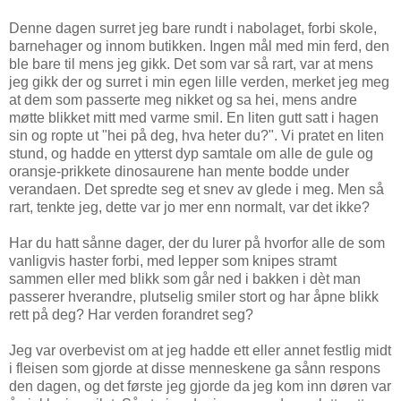
Denne dagen surret jeg bare rundt i nabolaget, forbi skole,
barnehager og innom butikken. Ingen mål med min ferd, den
ble bare til mens jeg gikk. Det som var så rart, var at mens
jeg gikk der og surret i min egen lille verden, merket jeg meg
at dem som passerte meg nikket og sa hei, mens andre
møtte blikket mitt med varme smil. En liten gutt satt i hagen
sin og ropte ut "hei på deg, hva heter du?". Vi pratet en liten
stund, og hadde en ytterst dyp samtale om alle de gule og
oransje-prikkete dinosaurene han mente bodde under
verandaen. Det spredte seg et snev av glede i meg. Men så
rart, tenkte jeg, dette var jo mer enn normalt, var det ikke?
Har du hatt sånne dager, der du lurer på hvorfor alle de som
vanligvis haster forbi, med lepper som knipes stramt
sammen eller med blikk som går ned i bakken i dèt man
passerer hverandre, plutselig smiler stort og har åpne blikk
rett på deg? Har verden forandret seg?
Jeg var overbevist om at jeg hadde ett eller annet festlig midt
i fleisen som gjorde at disse menneskene ga sånn respons
den dagen, og det første jeg gjorde da jeg kom inn døren var