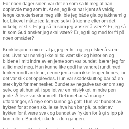
For noen dager siden var det en som sa til meg at han
opplevde meg som fri. At en jeg ikke har kjent så veldig
lenge karakteriserte meg slik, ble jeg både gla og takknemlig
for. Likevel måtte jeg ta meg selv i å kjenne etter om det
virkelig er slik. Er jeg så fri som jeg ønsker å være? Er jeg så
fri som Gud ønsker jeg skal være? Er jeg til og med for fri på
noen områder?
Konklusjonen min er at ja, jeg er fri - og jeg elsker å være
det. Livet har nemlig ikke alltid vært slik og historien og
bildene i mitt indre av en jente som var bundet, bærer jeg for
alltid med meg. Hun kunne like godt ha vandret rundt med
lenker rundt anklene, denne jenta som ikke lenger finnes, for
det var slik det opplevdes. Hun var skadeskutt og bar på en
sterk frykt for mennesker. Bundet av negative tanker om seg
selv, og alt hun så i speilet var en mislykket, mindre pen
jente. Å leve var skummelt. Det innebar så mange
utfordringer, så mye som kunne gå galt. Hun var bundet av
frykten for at noen skulle se hva hun bar på, bundet av
frykten for å være svak og bundet av frykten for å gi slipp på
kontrollen. Bundet, ikke fri - den gangen.