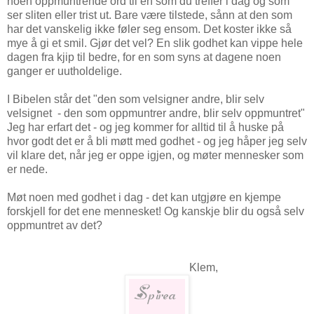
noen oppmuntrende ord til en som du treffer i dag og som
ser sliten eller trist ut. Bare være tilstede, sånn at den som
har det vanskelig ikke føler seg ensom. Det koster ikke så
mye å gi et smil. Gjør det vel? En slik godhet kan vippe hele
dagen fra kjip til bedre, for en som syns at dagene noen
ganger er uutholdelige.
I Bibelen står det "den som velsigner andre, blir selv
velsignet - den som oppmuntrer andre, blir selv oppmuntret"
Jeg har erfart det - og jeg kommer for alltid til å huske på
hvor godt det er å bli møtt med godhet - og jeg håper jeg selv
vil klare det, når jeg er oppe igjen, og møter mennesker som
er nede.
Møt noen med godhet i dag - det kan utgjøre en kjempe
forskjell for det ene mennesket! Og kanskje blir du også selv
oppmuntret av det?
Klem,