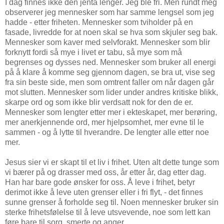
I dag finnes ikke den jenta lenger. Jeg ble fri. Men rundt meg
observerer jeg mennesker som har samme lengsel som jeg
hadde - etter friheten. Mennesker som tviholder på en
fasade, livredde for at noen skal se hva som skjuler seg bak.
Mennesker som kaver med selvforakt. Mennesker som blir
forknytt fordi så mye i livet er tabu, så mye som må
begrenses og dysses ned. Mennesker som bruker all energi
på å klare å komme seg gjennom dagen, se bra ut, vise seg
fra sin beste side, men som omtrent faller om når dagen går
mot slutten. Mennesker som lider under andres kritiske blikk,
skarpe ord og som ikke blir verdsatt nok for den de er.
Mennesker som lengter etter mer i ekteskapet, mer berøring,
mer anerkjennende ord, mer hjelpsomhet, mer evne til le
sammen - og å lytte til hverandre. De lengter alle etter noe
mer.
Jesus sier vi er skapt til et liv i frihet. Uten alt dette tunge som
vi bærer på og drasser med oss, år etter år, dag etter dag.
Han har bare gode ønsker for oss. Å leve i frihet, betyr
derimot ikke å leve uten grenser eller i fri flyt, - det finnes
sunne grenser å forholde seg til. Noen mennesker bruker sin
sterke frihetsfølelse til å leve utsvevende, noe som lett kan
føre bare til sorg, smerte og anger.