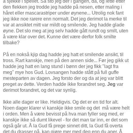
å sjekke i speilet. Så sto jeg der i gangen, da, og lette etter
den flekken jeg trodde jeg hadde på nesen, etter maling i
håret eller mascarastriper under øynene... Utrolig nok fant
jeg ikke noe rarere enn normalt. Det jeg derimot la merke til
var at ansiktet mitt var mildt og smilende. Jeg hadde glade
øyne. Det slo meg at jeg selv hadde gått rundt og smilt, uten
å være klar over det. Kunne det være derfor folk smilte
tilbake?
På en nokså kjip dag hadde jeg hatt et smilende ansikt, til
tross. Rart kanskje, men på den annen side... Før jeg gikk ut
hadde jeg hatt en lang stund i bønn der jeg fikk "lagt fra
meg" mye hos Gud. Lovsangen hadde stått på full guffe
mesteparten av dagen. Jeg forsto der og da at jeg var blitt
preget av dette. Verden hadde ikke forandret seg.
Jeg
var
derimot forandret, og det var synlig.
Ikke alle dager er like. Heldigvis. Og det er en tid for alt.
Noen dager klarer vi kanskje ikke smile og det må være helt
i orden. Men å være bevisst på hva man fyller seg med, er
kanskje ikke så dumt likevel - for det man tar inn, er det som
også går ut. Å la Gud få prege sinnet ditt, la Gud få overta
det du drasser på, kan gjøre mer med deg enn du aner. Å