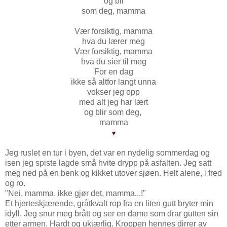
og bli
som deg, mamma
Vær forsiktig, mamma
hva du lærer meg
Vær forsiktig, mamma
hva du sier til meg
For en dag
ikke så altfor langt unna
vokser jeg opp
med alt jeg har lært
og blir som deg,
mamma
♥
Jeg ruslet en tur i byen, det var en nydelig sommerdag og
isen jeg spiste lagde små hvite drypp på asfalten. Jeg satt
meg ned på en benk og kikket utover sjøen. Helt alene, i fred
og ro.
"Nei, mamma, ikke gjør det, mamma...!"
Et hjerteskjærende, gråtkvalt rop fra en liten gutt bryter min
idyll. Jeg snur meg brått og ser en dame som drar gutten sin
etter armen. Hardt og ukjærlig. Kroppen hennes dirrer av