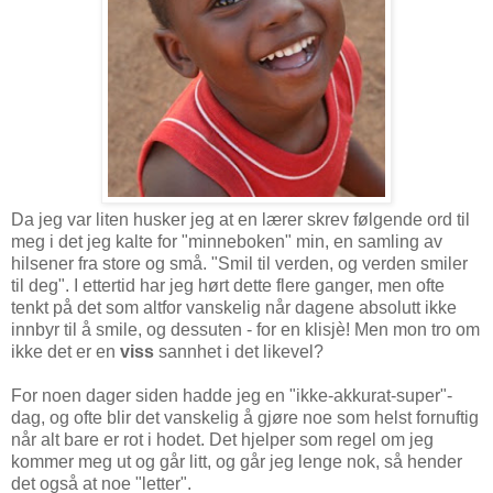
Da jeg var liten husker jeg at en lærer skrev følgende ord til
meg i det jeg kalte for "minneboken" min, en samling av
hilsener fra store og små. "Smil til verden, og verden smiler
til deg". I ettertid har jeg hørt dette flere ganger, men ofte
tenkt på det som altfor vanskelig når dagene absolutt ikke
innbyr til å smile, og dessuten - for en klisjè! Men mon tro om
ikke det er en
viss
sannhet i det likevel?
For noen dager siden hadde jeg en "ikke-akkurat-super"-
dag, og ofte blir det vanskelig å gjøre noe som helst fornuftig
når alt bare er rot i hodet. Det hjelper som regel om jeg
kommer meg ut og går litt, og går jeg lenge nok, så hender
det også at noe "letter".