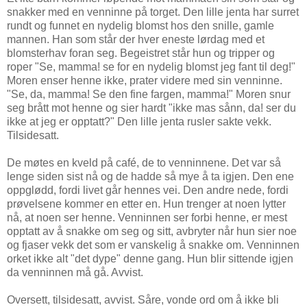
snakker med en venninne på torget. Den lille jenta har surret
rundt og funnet en nydelig blomst hos den snille, gamle
mannen. Han som står der hver eneste lørdag med et
blomsterhav foran seg. Begeistret står hun og tripper og
roper "Se, mamma! se for en nydelig blomst jeg fant til deg!"
Moren enser henne ikke, prater videre med sin venninne.
"Se, da, mamma! Se den fine fargen, mamma!" Moren snur
seg brått mot henne og sier hardt "ikke mas sånn, da! ser du
ikke at jeg er opptatt?" Den lille jenta rusler sakte vekk.
Tilsidesatt.
De møtes en kveld på café, de to venninnene. Det var så
lenge siden sist nå og de hadde så mye å ta igjen. Den ene
oppglødd, fordi livet går hennes vei. Den andre nede, fordi
prøvelsene kommer en etter en. Hun trenger at noen lytter
nå, at noen ser henne. Venninnen ser forbi henne, er mest
opptatt av å snakke om seg og sitt, avbryter når hun sier noe
og fjaser vekk det som er vanskelig å snakke om. Venninnen
orket ikke alt "det dype" denne gang. Hun blir sittende igjen
da venninnen må gå. Avvist.
Oversett, tilsidesatt, avvist. Såre, vonde ord om å ikke bli