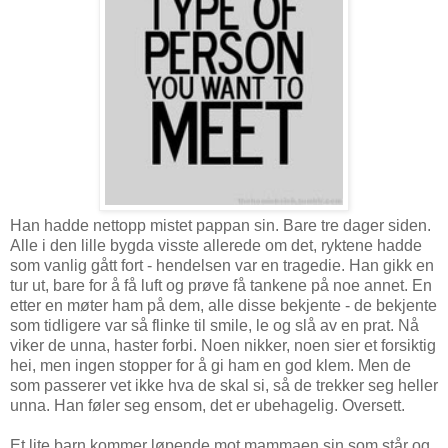
Han hadde nettopp mistet pappan sin. Bare tre dager siden.
Alle i den lille bygda visste allerede om det, ryktene hadde
som vanlig gått fort - hendelsen var en tragedie. Han gikk en
tur ut, bare for å få luft og prøve få tankene på noe annet. En
etter en møter ham på dem, alle disse bekjente - de bekjente
som tidligere var så flinke til smile, le og slå av en prat. Nå
viker de unna, haster forbi. Noen nikker, noen sier et forsiktig
hei, men ingen stopper for å gi ham en god klem. Men de
som passerer vet ikke hva de skal si, så de trekker seg heller
unna. Han føler seg ensom, det er ubehagelig. Oversett.
Et lite barn kommer løpende mot mammaen sin som står og