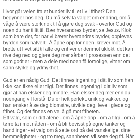
Hvor går veien fra et bundet liv til et liv i frihet? Den
begynner hos deg. Du må selv ta valget om endring, om å
våge å være sterk nok til å gjøre deg svak - overfor Gud og
noen du har tillit til. Bær hverandres byrder, sa Jesus. Klok
som bare det, for når vi bærer hverandres byrder, oppleves
byrden som halvert. Å åpne opp for noen, krever mot. Å
brette ut livet sitt til alle og enhver er derimot uklokt, det kan
rive deg ned og gjøre deg mer sårbar i prosessen enn det
som godt er - men å dele med noen få fortrolige, vitner om
sann styrke og ydmykhet.
Gud er en nådig Gud. Det finnes ingenting i ditt liv som han
ikke kan fikse eller tilgi. Det finnes ingenting i ditt liv som
gjør at han elsker deg mindre. Han elsker deg mer enn du
noengang vil forstå. Du er helt perfekt, unik og vakker, og
han ønsker å se deg blomstre, utvikle deg, leve i glede og
frihet. Og det finnes en vei å gå mot friheten.
Ett valg, som er ditt alene - om å åpne opp - om å tilgi - om å
tørre ta i mot nåden - om å bli bevisst på egne tanker og
handlinger - et valg om å sette ord på det vanskelige, dine
hemmeligheter - og tro meg, sannheten
vil
sette deg fri. Når