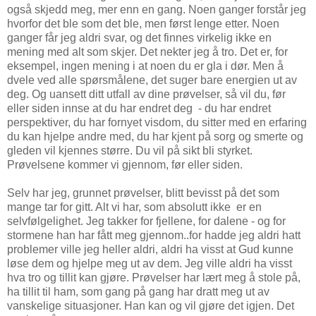
også skjedd meg, mer enn en gang. Noen ganger forstår jeg
hvorfor det ble som det ble, men først lenge etter. Noen
ganger får jeg aldri svar, og det finnes virkelig ikke en
mening med alt som skjer. Det nekter jeg å tro. Det er, for
eksempel, ingen mening i at noen du er gla i dør. Men å
dvele ved alle spørsmålene, det suger bare energien ut av
deg. Og uansett ditt utfall av dine prøvelser, så vil du, før
eller siden innse at du har endret deg - du har endret
perspektiver, du har fornyet visdom, du sitter med en erfaring
du kan hjelpe andre med, du har kjent på sorg og smerte og
gleden vil kjennes større. Du vil på sikt bli styrket.
Prøvelsene kommer vi gjennom, før eller siden.
Selv har jeg, grunnet prøvelser, blitt bevisst på det som
mange tar for gitt. Alt vi har, som absolutt ikke er en
selvfølgelighet. Jeg takker for fjellene, for dalene - og for
stormene han har fått meg gjennom..for hadde jeg aldri hatt
problemer ville jeg heller aldri, aldri ha visst at Gud kunne
løse dem og hjelpe meg ut av dem. Jeg ville aldri ha visst
hva tro og tillit kan gjøre. Prøvelser har lært meg å stole på,
ha tillit til ham, som gang på gang har dratt meg ut av
vanskelige situasjoner. Han kan og vil gjøre det igjen. Det