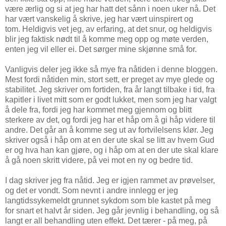
være ærlig og si at jeg har hatt det sånn i noen uker nå. Det
har vært vanskelig å skrive, jeg har vært uinspirert og
tom. Heldigvis vet jeg, av erfaring, at det snur, og heldigvis
blir jeg faktisk nødt til å komme meg opp og møte verden,
enten jeg vil eller ei. Det sørger mine skjønne små for.
Vanligvis deler jeg ikke så mye fra
nåtiden i denne bloggen.
Mest fordi nåtiden min, stort sett, er preget av mye glede og
stabilitet. Jeg skriver om fortiden, fra år langt tilbake i tid, fra
kapitler i livet mitt som er godt lukket, men som jeg har valgt
å dele fra, fordi jeg har kommet meg gjennom og blitt
sterkere av det, og fordi jeg har et håp om å gi håp videre til
andre. Det går an å komme seg ut av fortvilelsens klør. Jeg
skriver også i håp om at en der ute skal se litt av hvem Gud
er og hva han kan gjøre, og i håp om at en der ute skal klare
å gå noen skritt videre, på vei mot en ny og bedre tid.
I dag skriver jeg fra nåtid. Jeg er igjen rammet av prøvelser,
og det er vondt. Som nevnt i andre innlegg er jeg
langtidssykemeldt grunnet sykdom som ble kastet på meg
for snart et halvt år siden. Jeg går jevnlig i behandling, og så
langt er all behandling uten effekt. Det tærer - på meg, på