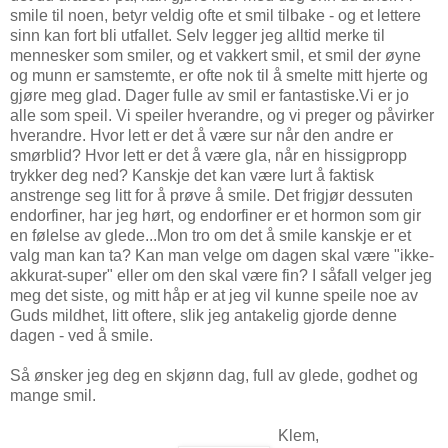
smile til noen, betyr veldig ofte et smil tilbake - og et lettere
sinn kan fort bli utfallet. Selv legger jeg alltid merke til
mennesker som smiler, og et vakkert smil, et smil der øyne
og munn er samstemte, er ofte nok til å smelte mitt hjerte og
gjøre meg glad. Dager fulle av smil er fantastiske.Vi er jo
alle som speil. Vi speiler hverandre, og vi preger og påvirker
hverandre. Hvor lett er det å være sur når den andre er
smørblid? Hvor lett er det å være gla, når en hissigpropp
trykker deg ned? Kanskje det kan være lurt å faktisk
anstrenge seg litt for å prøve å smile. Det frigjør dessuten
endorfiner, har jeg hørt, og endorfiner er et hormon som gir
en følelse av glede...Mon tro om det å smile kanskje er et
valg man kan ta? Kan man velge om dagen skal være "ikke-
akkurat-super" eller om den skal være fin? I såfall velger jeg
meg det siste, og mitt håp er at jeg vil kunne speile noe av
Guds mildhet, litt oftere, slik jeg antakelig gjorde denne
dagen - ved å smile.
Så ønsker jeg deg en skjønn dag, full av glede, godhet og
mange smil.
Klem,