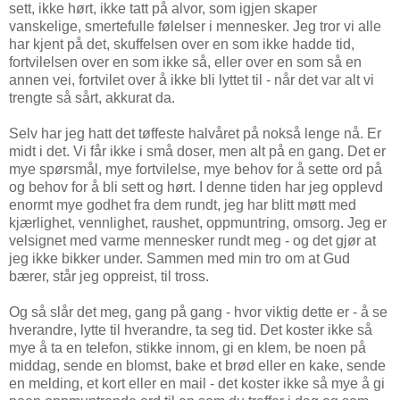
sett, ikke hørt, ikke tatt på alvor, som igjen skaper
vanskelige, smertefulle følelser i mennesker. Jeg tror vi alle
har kjent på det, skuffelsen over en som ikke hadde tid,
fortvilelsen over en som ikke så, eller over en som så en
annen vei, fortvilet over å ikke bli lyttet til - når det var alt vi
trengte så sårt, akkurat da.
Selv har jeg hatt det tøffeste halvåret på nokså lenge nå. Er
midt i det. Vi får ikke i små doser, men alt på en gang. Det er
mye spørsmål, mye fortvilelse, mye behov for å sette ord på
og behov for å bli sett og hørt. I denne tiden har jeg opplevd
enormt mye godhet fra dem rundt, jeg har blitt møtt med
kjærlighet, vennlighet, raushet, oppmuntring, omsorg. Jeg er
velsignet med varme mennesker rundt meg - og det gjør at
jeg ikke bikker under. Sammen med min tro om at Gud
bærer, står jeg oppreist, til tross.
Og så slår det meg, gang på gang - hvor viktig dette er - å se
hverandre, lytte til hverandre, ta seg tid. Det koster ikke så
mye å ta en telefon, stikke innom, gi en klem, be noen på
middag, sende en blomst, bake et brød eller en kake, sende
en melding, et kort eller en mail - det koster ikke så mye å gi