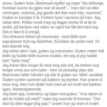
sinne. Gutten hyler. Mammaen kjefter og roper "din drittunge,
hvordan kunne du gjøre noe så dumt!"..."men det var ikke
meningen, mamma, jeg gjorde det ikke med vilje, mamma!".
Gutten er kanskje 6 år. Frykten lyser i øynene på ham. Jeg
iaktar dem. Kikker rundt meg og legger merke til at de to
andre, på benken ved siden av også har fått det med seg.
Det er ikke til å unngå.
Oss tilskuere kikker på hverandre - med blikk som
signaliserer frykt og rådvillhet. Så kikker de andre ned. Vil
ikke blande seg.
Jeg stirrer dem i hjel, gutten og mammaen. Gutten møter mitt
blikk og hadde blikk kunnet snakke, tror jeg at jeg hadde
hørt "hjelp meg!".
Jeg klarer ikke lenger få med meg alle ord, de trekker seg
lenger unna oss som lytter - men så plutselig skjer det.
Mammaen løfter hånden og slår til gutten sin. Midt i ansiktet.
Gutten synker sammen på bakken og klynker. Han prøver å
reise seg, men hun dytter ham med all sin kraft mot bakken
igjen. Hjerteskjærende.
Jeg farer opp, instinktivt, og løper mot gutten. "Hva søren er
det du holder på med?" roper jeg rasende til kvinnen. "Det
skal du ikke legge deg opp i" svarer hun og viser et svært