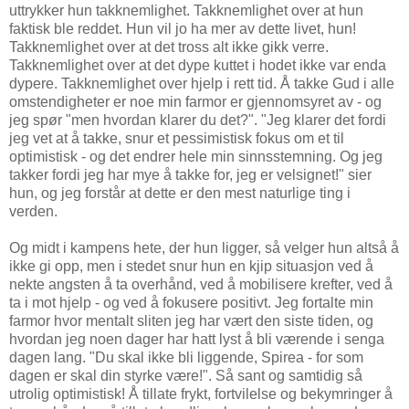
uttrykker hun takknemlighet. Takknemlighet over at hun
faktisk ble reddet. Hun vil jo ha mer av dette livet, hun!
Takknemlighet over at det tross alt ikke gikk verre.
Takknemlighet over at det dype kuttet i hodet ikke var enda
dypere. Takknemlighet over hjelp i rett tid. Å takke Gud i alle
omstendigheter er noe min farmor er gjennomsyret av - og
jeg spør "men hvordan klarer du det?". "Jeg klarer det fordi
jeg vet at å takke, snur et pessimistisk fokus om et til
optimistisk - og det endrer hele min sinnsstemning. Og jeg
takker fordi jeg har mye å takke for, jeg er velsignet!" sier
hun, og jeg forstår at dette er den mest naturlige ting i
verden.
Og midt i kampens hete, der hun ligger, så velger hun altså å
ikke gi opp, men i stedet snur hun en kjip situasjon ved å
nekte angsten å ta overhånd, ved å mobilisere krefter, ved å
ta i mot hjelp - og ved å fokusere positivt. Jeg fortalte min
farmor hvor mentalt sliten jeg har vært den siste tiden, og
hvordan jeg noen dager har hatt lyst å bli værende i senga
dagen lang. "Du skal ikke bli liggende, Spirea - for som
dagen er skal din styrke være!". Så sant og samtidig så
utrolig optimistisk! Å tillate frykt, fortvilelse og bekymringer å