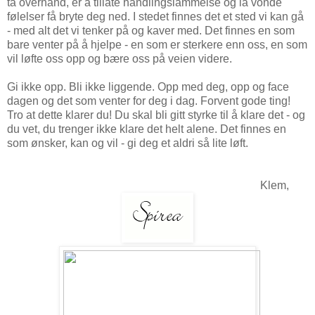
ta overhånd, er å tillate handlingslammelse og la vonde
følelser få bryte deg ned. I stedet finnes det et sted vi kan gå
- med alt det vi tenker på og kaver med. Det finnes en som
bare venter på å hjelpe - en som er sterkere enn oss, en som
vil løfte oss opp og bære oss på veien videre.
Gi ikke opp. Bli ikke liggende. Opp med deg, opp og face
dagen og det som venter for deg i dag. Forvent gode ting!
Tro at dette klarer du! Du skal bli gitt styrke til å klare det - og
du vet, du trenger ikke klare det helt alene. Det finnes en
som ønsker, kan og vil - gi deg et aldri så lite løft.
Klem,