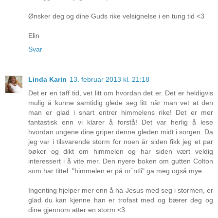
Ønsker deg og dine Guds rike velsignelse i en tung tid <3
Elin
Svar
Linda Karin
13. februar 2013 kl. 21:18
Det er en tøff tid, vet litt om hvordan det er. Det er heldigvis
mulig å kunne samtidig glede seg litt når man vet at den
man er glad i snart entrer himmelens rike! Det er mer
fantastisk enn vi klarer å forstå! Det var herlig å lese
hvordan ungene dine griper denne gleden midt i sorgen. Da
jeg var i tilsvarende storm for noen år siden fikk jeg et par
bøker og dikt om himmelen og har siden vært veldig
interessert i å vite mer. Den nyere boken om gutten Colton
som har tittel: "himmelen er på or`ntli" ga meg også mye.
Ingenting hjelper mer enn å ha Jesus med seg i stormen, er
glad du kan kjenne han er trofast med og bærer deg og
dine gjennom atter en storm <3