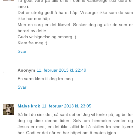
Ta godt vare på alle dine i denne vanskelige tida dere er
inne i.
Det er utrolig godt å ha et håp. Vi sørger ikke som de som
ikke har noe håp.
Men en sorg er det likevel. Ønsker deg og alle de som er
berørt av dette
Guds velsignelse og omsorg :)
Klem fra meg :)
Svar
Anonym
11. februar 2013 kl. 22:49
En varm klem til deg fra meg.
Svar
Malys krok
11. februar 2013 kl. 23:05
Så fint du sier det, så sant det er! Jeg vil tenke på, og be for
deg og dine denne tiden. Selv om himmelen venter og
Jesus er med, er det ikke alltid lett å skilles fra sine kjære
her. Godt er det når en har håpet om å møtes igjen.