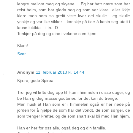
lengre mellom meg og skyene.... Eg har hatt nære som har
reist heim, som har gleda seg og som var klare...eller ikkje
klare men som so greitt viste kvar dei skulle... eg skulle
ynskje eg var like sikker... kanskje på tide å kasta seg utatt i
lause luktkta... i tru :D
Tenkjer på deg og dine i vekene som kjem.
Klem!
Svar
Anonym
11. februar 2013 kl. 14:44
Kjære, gode Spirea!
Tror jeg vil løfte deg opp til Han i himmelen i disse dager, og
be Han gi deg masse godterier, for det kan du trenge.
Men husk at Han som er i himmelen også er her nede på
jorden for å hjelpe de som har det vondt, de som sørger, de
som trenger krefter, og de som snart skal bli med Han hjem.
Han er her for oss alle, også deg og din familie.