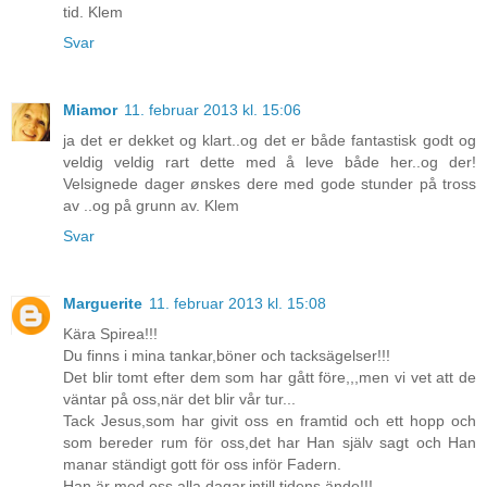
tid. Klem
Svar
Miamor
11. februar 2013 kl. 15:06
ja det er dekket og klart..og det er både fantastisk godt og
veldig veldig rart dette med å leve både her..og der!
Velsignede dager ønskes dere med gode stunder på tross
av ..og på grunn av. Klem
Svar
Marguerite
11. februar 2013 kl. 15:08
Kära Spirea!!!
Du finns i mina tankar,böner och tacksägelser!!!
Det blir tomt efter dem som har gått före,,,men vi vet att de
väntar på oss,när det blir vår tur...
Tack Jesus,som har givit oss en framtid och ett hopp och
som bereder rum för oss,det har Han själv sagt och Han
manar ständigt gott för oss inför Fadern.
Han är med oss,alla dagar,intill tidens ände!!!