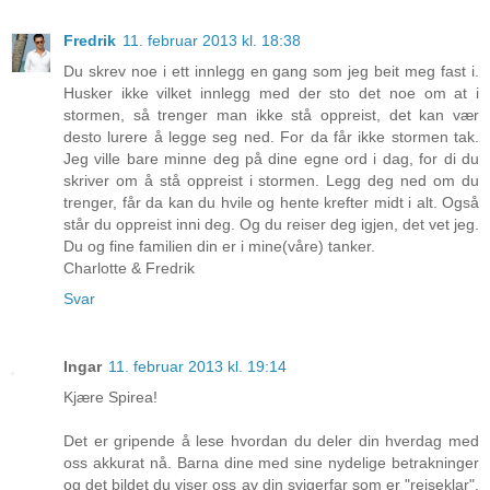
Fredrik
11. februar 2013 kl. 18:38
Du skrev noe i ett innlegg en gang som jeg beit meg fast i.
Husker ikke vilket innlegg med der sto det noe om at i
stormen, så trenger man ikke stå oppreist, det kan vær
desto lurere å legge seg ned. For da får ikke stormen tak.
Jeg ville bare minne deg på dine egne ord i dag, for di du
skriver om å stå oppreist i stormen. Legg deg ned om du
trenger, får da kan du hvile og hente krefter midt i alt. Også
står du oppreist inni deg. Og du reiser deg igjen, det vet jeg.
Du og fine familien din er i mine(våre) tanker.
Charlotte & Fredrik
Svar
Ingar
11. februar 2013 kl. 19:14
Kjære Spirea!
Det er gripende å lese hvordan du deler din hverdag med
oss akkurat nå. Barna dine med sine nydelige betrakninger
og det bildet du viser oss av din svigerfar som er "reiseklar".