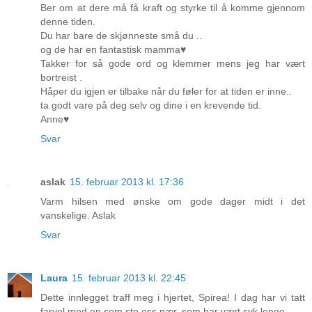
Ber om at dere må få kraft og styrke til å komme gjennom
denne tiden.
Du har bare de skjønneste små du ..
og de har en fantastisk mamma♥
Takker for så gode ord og klemmer mens jeg har vært
bortreist .
Håper du igjen er tilbake når du føler for at tiden er inne..
ta godt vare på deg selv og dine i en krevende tid.
Anne♥
Svar
aslak
15. februar 2013 kl. 17:36
Varm hilsen med ønske om gode dager midt i det
vanskelige. Aslak
Svar
Laura
15. februar 2013 kl. 22:45
Dette innlegget traff meg i hjertet, Spirea! I dag har vi tatt
farvel med en som sto oss nær, som har vært syk lenge.