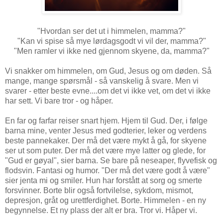
"Hvordan ser det ut i himmelen, mamma?"
"Kan vi spise så mye lørdagsgodt vi vil der, mamma?"
"Men ramler vi ikke ned gjennom skyene, da, mamma?"
Vi snakker om himmelen, om Gud, Jesus og om døden. Så
mange, mange spørsmål - så vanskelig å svare. Men vi
svarer - etter beste evne....om det vi ikke vet, om det vi ikke
har sett. Vi bare tror - og håper.
En far og farfar reiser snart hjem. Hjem til Gud. Der, i følge
barna mine, venter Jesus med godterier, leker og verdens
beste pannekaker. Der må det være mykt å gå, for skyene
ser ut som puter. Der må det være mye latter og glede, for
"Gud er gøyal", sier barna. Se bare på neseaper, flyvefisk og
flodsvin. Fantasi og humor. "Der må det være godt å være"
sier jenta mi og smiler. Hun har forstått at sorg og smerte
forsvinner. Borte blir også fortvilelse, sykdom, mismot,
depresjon, gråt og urettferdighet. Borte. Himmelen - en ny
begynnelse. Et ny plass der alt er bra. Tror vi. Håper vi.