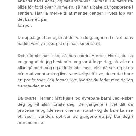
ene var hans egne, og det andre var Herrens. Da det siste
bilde fór forbi over himmelen, så han tilbake på fotsporene i
sanden. Han la merke til at mange ganger i livets løp var
det bare ett par
fotspor.
Da oppdaget han også at det var de gangene da livet hans
hadde vært vanskeligst og mest smertefullt.
Dette forsto han ikke, så han spurte Herren: Herre, du sa
en gang at da jeg bestemte meg for å følge deg, så ville du
alltid gå med meg og aldri forlate meg. Men nå ser jeg at da
min nød var størst og livet vanskeligst å leve, da er det bare
ett par fotspor. Jeg forstår ikke hvorfor du forlot meg da jeg
trengte deg mest.
Da svarte Herren: Mitt kjære og dyrebare barn! Jeg elsker
deg og vil aldri forlate deg. De gangene i livet ditt da
prøvelsene og lidelsene dine var størst - og du bare kan se
ett spor i sanden, det var de gangene da jeg bar deg i
armene mine.