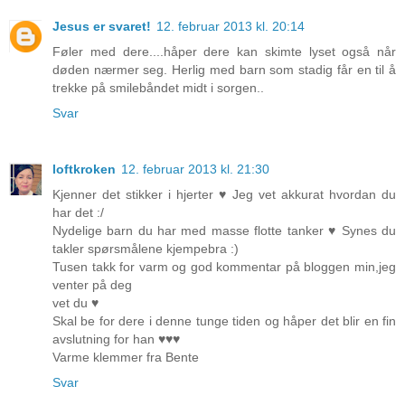
Jesus er svaret!
12. februar 2013 kl. 20:14
Føler med dere....håper dere kan skimte lyset også når
døden nærmer seg. Herlig med barn som stadig får en til å
trekke på smilebåndet midt i sorgen..
Svar
loftkroken
12. februar 2013 kl. 21:30
Kjenner det stikker i hjerter ♥ Jeg vet akkurat hvordan du
har det :/
Nydelige barn du har med masse flotte tanker ♥ Synes du
takler spørsmålene kjempebra :)
Tusen takk for varm og god kommentar på bloggen min,jeg
venter på deg
vet du ♥
Skal be for dere i denne tunge tiden og håper det blir en fin
avslutning for han ♥♥♥
Varme klemmer fra Bente
Svar