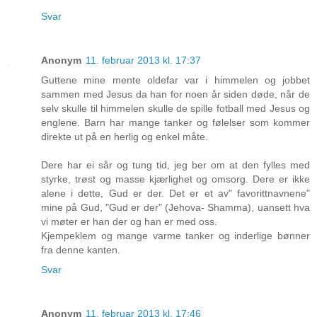
Svar
Anonym
11. februar 2013 kl. 17:37
Guttene mine mente oldefar var i himmelen og jobbet
sammen med Jesus da han for noen år siden døde, når de
selv skulle til himmelen skulle de spille fotball med Jesus og
englene. Barn har mange tanker og følelser som kommer
direkte ut på en herlig og enkel måte.
Dere har ei sår og tung tid, jeg ber om at den fylles med
styrke, trøst og masse kjærlighet og omsorg. Dere er ikke
alene i dette, Gud er der. Det er et av" favorittnavnene"
mine på Gud, "Gud er der" (Jehova- Shamma), uansett hva
vi møter er han der og han er med oss.
Kjempeklem og mange varme tanker og inderlige bønner
fra denne kanten.
Svar
Anonym
11. februar 2013 kl. 17:46