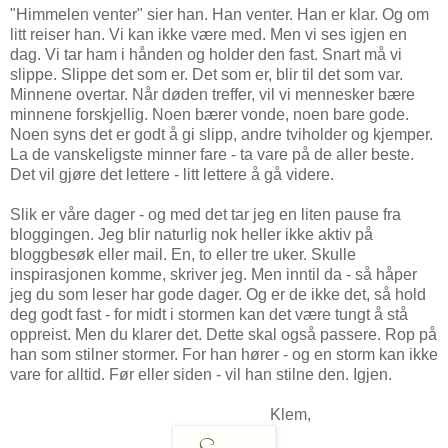
"Himmelen venter" sier han. Han venter. Han er klar. Og om
litt reiser han. Vi kan ikke være med. Men vi ses igjen en
dag. Vi tar ham i hånden og holder den fast. Snart må vi
slippe. Slippe det som er. Det som er, blir til det som var.
Minnene overtar. Når døden treffer, vil vi mennesker bære
minnene forskjellig. Noen bærer vonde, noen bare gode.
Noen syns det er godt å gi slipp, andre tviholder og kjemper.
La de vanskeligste minner fare - ta vare på de aller beste.
Det vil gjøre det lettere - litt lettere å gå videre.
Slik er våre dager - og med det tar jeg en liten pause fra
bloggingen. Jeg blir naturlig nok heller ikke aktiv på
bloggbesøk eller mail. En, to eller tre uker. Skulle
inspirasjonen komme, skriver jeg. Men inntil da - så håper
jeg du som leser har gode dager. Og er de ikke det, så hold
deg godt fast - for midt i stormen kan det være tungt å stå
oppreist. Men du klarer det. Dette skal også passere. Rop på
han som stilner stormer. For han hører - og en storm kan ikke
vare for alltid. Før eller siden - vil han stilne den. Igjen.
Klem,