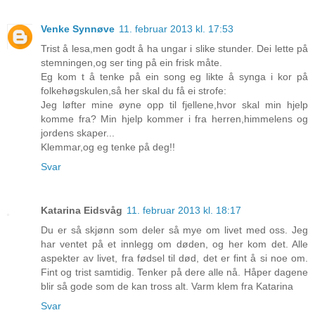
Venke Synnøve
11. februar 2013 kl. 17:53
Trist å lesa,men godt å ha ungar i slike stunder. Dei lette på
stemningen,og ser ting på ein frisk måte.
Eg kom t å tenke på ein song eg likte å synga i kor på
folkehøgskulen,så her skal du få ei strofe:
Jeg løfter mine øyne opp til fjellene,hvor skal min hjelp
komme fra? Min hjelp kommer i fra herren,himmelens og
jordens skaper...
Klemmar,og eg tenke på deg!!
Svar
Katarina Eidsvåg
11. februar 2013 kl. 18:17
Du er så skjønn som deler så mye om livet med oss. Jeg
har ventet på et innlegg om døden, og her kom det. Alle
aspekter av livet, fra fødsel til død, det er fint å si noe om.
Fint og trist samtidig. Tenker på dere alle nå. Håper dagene
blir så gode som de kan tross alt. Varm klem fra Katarina
Svar