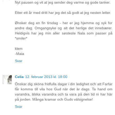
Nyt pausen og vit at jeg sender deg varme og gode tanker.
Etter ett år med dritt har jeg det så godt at jeg nesten letter.
Ønsker deg en fin tirsdag - her er jeg hjemme og syk for
andre dag. Omgangsyke og alt det herlige det innebærer.
Heldigvis har jeg min aller søsteste Nala som passer på
*smiler*
klem
-Maia
Svar
Celia
12. februar 2013 kl. 18:00
Önskar dig sköna fridfulla dagar i din ledighet och att Farfar
får komma till vila hos Gud när det är dags. Ta hand om
varandra, älska varandra och ta vara på den tid ni har här
på jorden. Många kramar och Guds välsignelse!
Svar