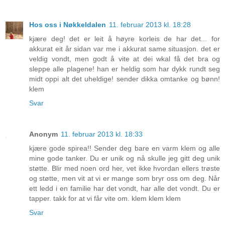
Hos oss i Nøkkeldalen
11. februar 2013 kl. 18:28
kjære deg! det er leit å høyre korleis de har det... for
akkurat eit år sidan var me i akkurat same situasjon. det er
veldig vondt, men godt å vite at dei wkal få det bra og
sleppe alle plagene! han er heldig som har dykk rundt seg
midt oppi alt det uheldige! sender dikka omtanke og bønn!
klem
Svar
Anonym
11. februar 2013 kl. 18:33
kjære gode spirea!! Sender deg bare en varm klem og alle
mine gode tanker. Du er unik og nå skulle jeg gitt deg unik
støtte. Blir med noen ord her, vet ikke hvordan ellers trøste
og støtte, men vit at vi er mange som bryr oss om deg. Når
ett ledd i en familie har det vondt, har alle det vondt. Du er
tapper. takk for at vi får vite om. klem klem klem
Svar