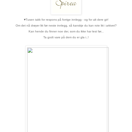
♥
Tusen takk for respons på forrige innlegg - og for alt dere gir!
Om det nå drøyer litt før neste innlegg, så kanskje du kan rote litt i arkivet?
Kan hende du finner noe der, som du ikke har lest før...
Ta godt vare på dem du er gla i..!