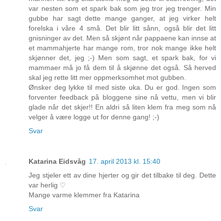
var nesten som et spark bak som jeg tror jeg trenger. Min
gubbe har sagt dette mange ganger, at jeg virker helt
forelska i våre 4 små. Det blir litt sånn, også blir det litt
gnisninger av det. Men så skjønt når pappaene kan innse at
et mammahjerte har mange rom, tror nok mange ikke helt
skjønner det, jeg ;-) Men som sagt, et spark bak, for vi
mammaer må jo få dem til å skjønne det også. Så herved
skal jeg rette litt mer oppmerksomhet mot gubben.
Ønsker deg lykke til med siste uka. Du er god. Ingen som
forventer feedback på bloggene sine nå vettu, men vi blir
glade når det skjer!! En aldri så liten klem fra meg som nå
velger å være logge ut for denne gang! ;-)
Svar
Katarina Eidsvåg
17. april 2013 kl. 15:40
Jeg stjeler ett av dine hjerter og gir det tilbake til deg. Dette
var herlig ♡
Mange varme klemmer fra Katarina
Svar