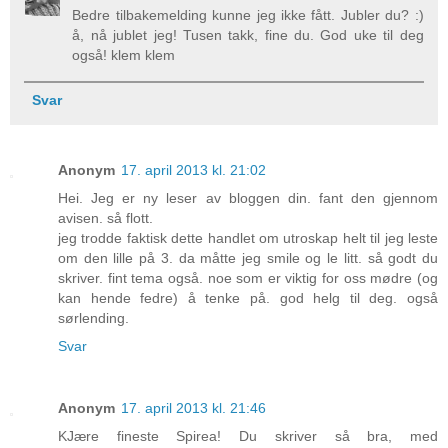
Bedre tilbakemelding kunne jeg ikke fått. Jubler du? :)
å, nå jublet jeg! Tusen takk, fine du. God uke til deg
også! klem klem
Svar
Anonym
17. april 2013 kl. 21:02
Hei. Jeg er ny leser av bloggen din. fant den gjennom
avisen. så flott.
jeg trodde faktisk dette handlet om utroskap helt til jeg leste
om den lille på 3. da måtte jeg smile og le litt. så godt du
skriver. fint tema også. noe som er viktig for oss mødre (og
kan hende fedre) å tenke på. god helg til deg. også
sørlending.
Svar
Anonym
17. april 2013 kl. 21:46
KJære fineste Spirea! Du skriver så bra, med