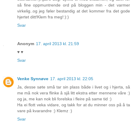
så fine oppmuntrende ord på bloggen min - det varmer
virkelig..og jeg føler bestandig at det kommer fra det gode
hjertet ditt!Klem fra meg!:):)
Svar
Anonym
17. april 2013 kl. 21:59
♥ ♥
Svar
Venke Synnøve
17. april 2013 kl. 22:05
Ja, desse søte små tar sin plass både i livet og i hjerta, så
me må nok vera flinke å sjå litt ekstra etter mennene våre :)
og ja, me kan nok bli forelska i fleire på same tid :)
Ha ei flott veka vidare, og takk for at du minner oss på å ta
vare på kvarandre :) Klemz :)
Svar