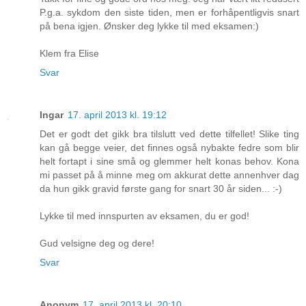
P.g.a. sykdom den siste tiden, men er forhåpentligvis snart
på bena igjen. Ønsker deg lykke til med eksamen:)
Klem fra Elise
Svar
Ingar
17. april 2013 kl. 19:12
Det er godt det gikk bra tilslutt ved dette tilfellet! Slike ting
kan gå begge veier, det finnes også nybakte fedre som blir
helt fortapt i sine små og glemmer helt konas behov. Kona
mi passet på å minne meg om akkurat dette annenhver dag
da hun gikk gravid første gang for snart 30 år siden... :-)
Lykke til med innspurten av eksamen, du er god!
Gud velsigne deg og dere!
Svar
Anonym
17. april 2013 kl. 20:10