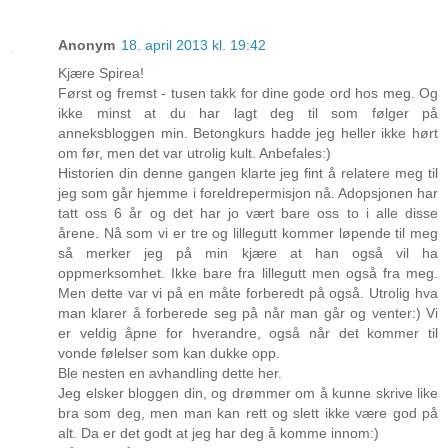
Anonym
18. april 2013 kl. 19:42
Kjære Spirea!
Først og fremst - tusen takk for dine gode ord hos meg. Og
ikke minst at du har lagt deg til som følger på
anneksbloggen min. Betongkurs hadde jeg heller ikke hørt
om før, men det var utrolig kult. Anbefales:)
Historien din denne gangen klarte jeg fint å relatere meg til
jeg som går hjemme i foreldrepermisjon nå. Adopsjonen har
tatt oss 6 år og det har jo vært bare oss to i alle disse
årene. Nå som vi er tre og lillegutt kommer løpende til meg
så merker jeg på min kjære at han også vil ha
oppmerksomhet. Ikke bare fra lillegutt men også fra meg.
Men dette var vi på en måte forberedt på også. Utrolig hva
man klarer å forberede seg på når man går og venter:) Vi
er veldig åpne for hverandre, også når det kommer til
vonde følelser som kan dukke opp.
Ble nesten en avhandling dette her.
Jeg elsker bloggen din, og drømmer om å kunne skrive like
bra som deg, men man kan rett og slett ikke være god på
alt. Da er det godt at jeg har deg å komme innom:)