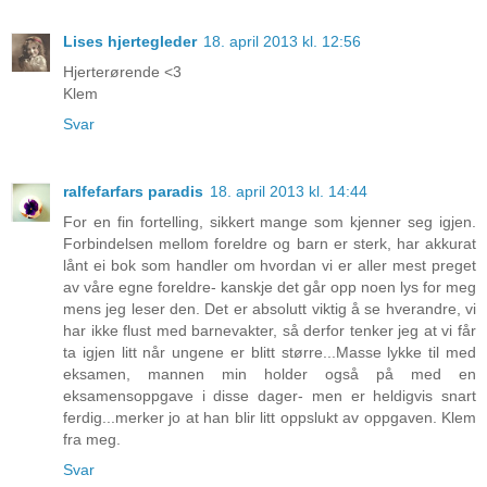
Lises hjertegleder
18. april 2013 kl. 12:56
Hjerterørende <3
Klem
Svar
ralfefarfars paradis
18. april 2013 kl. 14:44
For en fin fortelling, sikkert mange som kjenner seg igjen.
Forbindelsen mellom foreldre og barn er sterk, har akkurat
lånt ei bok som handler om hvordan vi er aller mest preget
av våre egne foreldre- kanskje det går opp noen lys for meg
mens jeg leser den. Det er absolutt viktig å se hverandre, vi
har ikke flust med barnevakter, så derfor tenker jeg at vi får
ta igjen litt når ungene er blitt større...Masse lykke til med
eksamen, mannen min holder også på med en
eksamensoppgave i disse dager- men er heldigvis snart
ferdig...merker jo at han blir litt oppslukt av oppgaven. Klem
fra meg.
Svar