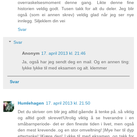
overraskelsesmoment denne gang. Likte denne fine
historien veldig godt. Tusen takk for alt du deler. Jeg blir
også (som ei annen skrev) veldig glad når jeg ser nye
innlegg. Siljeklem din vei
Svar
Svar
Anonym
17. april 2013 kl. 21:46
Ja, også har jeg sendt deg en mail. Og en annen ting:
lykke lykke til med eksamen og alt. klemmer
Svar
Humlehagen
17. april 2013 kl. 21:50
Det du skriver om blir jeg alltid gående å tenke på..så viktig
og alltid godt skrevet!Utrolig viktig å se hverandre i en
småbarnperiode- det er den fineste tiden i livet, men også
den mest krevende..og en stor omveltning!:)Mye her til dyp
ettertanke!:)Kjære deg! Lykke til med eksamen, og takk for