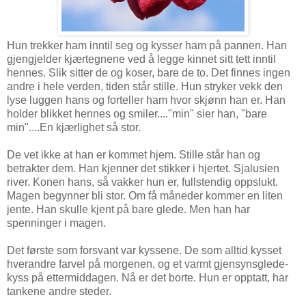
Hun trekker ham inntil seg og kysser ham på pannen. Han
gjengjelder kjærtegnene ved å legge kinnet sitt tett inntil
hennes. Slik sitter de og koser, bare de to. Det finnes ingen
andre i hele verden, tiden står stille. Hun stryker vekk den
lyse luggen hans og forteller ham hvor skjønn han er. Han
holder blikket hennes og smiler...."min" sier han, "bare
min"....En kjærlighet så stor.
De vet ikke at han er kommet hjem. Stille står han og
betrakter dem. Han kjenner det stikker i hjertet. Sjalusien
river. Konen hans, så vakker hun er, fullstendig oppslukt.
Magen begynner bli stor. Om få måneder kommer en liten
jente. Han skulle kjent på bare glede. Men han har
spenninger i magen.
Det første som forsvant var kyssene. De som alltid kysset
hverandre farvel på morgenen, og et varmt gjensynsglede-
kyss på ettermiddagen. Nå er det borte. Hun er opptatt, har
tankene andre steder.