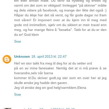
ein eller annan måte. Du skriv så nydeleg og enkelt og
varmt om det som er viktigast! Innlegget "på skinner" måtte
eg dela vidare på facebook, og mange der likte det også :)
Håpar du ikkje har det så verst, og får gode dagar no fram
mot våren! Er imponert over at du kjem inn til meg med
gode ord innimellom, sjølv om du sikkert er meir travel enn
meg, og har mange fleire å "besøka". Takk for at du er den
du er! God klem
Svar
Unknown
18. april 2013 kl. 22:47
Hei! en stor takk fra meg til deg for at du setter ord
på en av mine fanesaker. Nemlig det at vi må prøve å se
hverandre,selv når barna
kommer til.Du skriver godt,og sier som en over her at jeg
skulle ønske jeg hadde den gaven .
Jeg vil ønske deg en god helg!varmklem,Elena
Svar