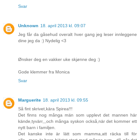
Svar
Unknown
18. april 2013 kl. 09:07
Jeg får da gåsehud overalt hver gang jeg leser innleggene
dine jeg da :) Nydelig <3
Ønsker deg en vakker uke skjønne deg :)
Gode klemmer fra Monica
Svar
Marguerite
18. april 2013 kl. 09:55
Så fint skrivet,kära Spirea!!!
Det finns nog många män som upplevt det mannen här
kände,tyvärr,,,och många syskon också,när det kommer ett
nytt barn i familjen.
Det kanske inte är lätt som mamma,att räcka till för
alla,,,men är bara hjärtat stort,med många rum - då går det