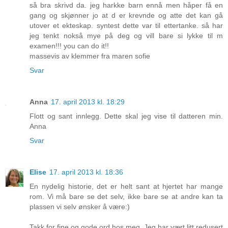
så bra skrivd da. jeg harkke barn ennå men håper få en
gang og skjønner jo at d er krevnde og atte det kan gå
utover et ekteskap. syntest dette var til ettertanke. så har
jeg tenkt nokså mye på deg og vill bare si lykke til m
examen!!! you can do it!!
massevis av klemmer fra maren sofie
Svar
Anna
17. april 2013 kl. 18:29
Flott og sant innlegg. Dette skal jeg vise til datteren min.
Anna
Svar
Elise
17. april 2013 kl. 18:36
En nydelig historie, det er helt sant at hjertet har mange
rom. Vi må bare se det selv, ikke bare se at andre kan ta
plassen vi selv ønsker å være:)
Takk for fine og gode ord hos meg. Jeg har vært litt redusert