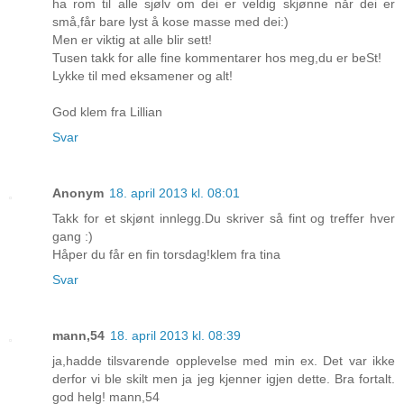
ha rom til alle sjølv om dei er veldig skjønne når dei er
små,får bare lyst å kose masse med dei:)
Men er viktig at alle blir sett!
Tusen takk for alle fine kommentarer hos meg,du er beSt!
Lykke til med eksamener og alt!
God klem fra Lillian
Svar
Anonym
18. april 2013 kl. 08:01
Takk for et skjønt innlegg.Du skriver så fint og treffer hver
gang :)
Håper du får en fin torsdag!klem fra tina
Svar
mann,54
18. april 2013 kl. 08:39
ja,hadde tilsvarende opplevelse med min ex. Det var ikke
derfor vi ble skilt men ja jeg kjenner igjen dette. Bra fortalt.
god helg! mann,54