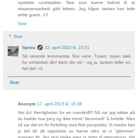
nystekte rundstykker. Noe som kunne bidratt til at
eksamensarbeid gikk lettere. Jeg håper tanken kan telle
ørlite grann. <3
Svar
Svar
Spirea
22. april 2013 kl. 10:21
Så rørende kommentar, fine venn. Tusen, tusen takk
for omtanken din! klem din vei - og ja, tanken teller en
hel del! <3
Svar
Anonym
17. april 2013 kl. 15:38
Hei du! Herrligheten for en overskrift!! Nå var jeg sikker på
du hadde noe juicy og ikke minst "skummelt" å fortelle. Men
så var det en fin fortelling med flott perspektiv. Vi mødre kan
jo lett bli så oppslukte av barna våre at vi "glemmer"
mannen litt. Jeg skal steike meg ta dette til etterretning, det