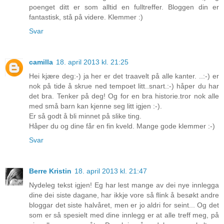
poenget ditt er som alltid en fulltreffer. Bloggen din er
fantastisk, stå på videre. Klemmer :)
Svar
camilla
18. april 2013 kl. 21:25
Hei kjære deg:-) ja her er det traavelt på alle kanter. ..:-) er
nok på tide å skrue ned tempoet litt..snart.:-) håper du har
det bra. Tenker på deg! Og for en bra historie.tror nok alle
med små barn kan kjenne seg litt igjen :-).
Er så godt å bli minnet på slike ting.
Håper du og dine får en fin kveld. Mange gode klemmer :-)
Svar
Berre Kristin
18. april 2013 kl. 21:47
Nydeleg tekst igjen! Eg har lest mange av dei nye innlegga
dine dei siste dagane, har ikkje vore så flink å besøkt andre
bloggar det siste halvåret, men er jo aldri for seint... Og det
som er så spesielt med dine innlegg er at alle treff meg, på