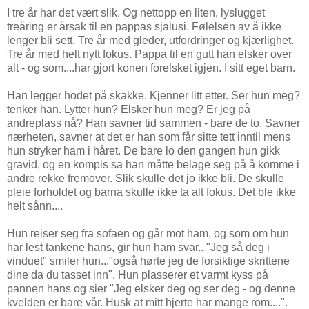
I tre år har det vært slik. Og nettopp en liten, lyslugget
treåring er årsak til en pappas sjalusi. Følelsen av å ikke
lenger bli sett. Tre år med gleder, utfordringer og kjærlighet.
Tre år med helt nytt fokus. Pappa til en gutt han elsker over
alt - og som....har gjort konen forelsket igjen. I sitt eget barn.
Han legger hodet på skakke. Kjenner litt etter. Ser hun meg?
tenker han. Lytter hun? Elsker hun meg? Er jeg på
andreplass nå? Han savner tid sammen - bare de to. Savner
nærheten, savner at det er han som får sitte tett inntil mens
hun stryker ham i håret. De bare lo den gangen hun gikk
gravid, og en kompis sa han måtte belage seg på å komme i
andre rekke fremover. Slik skulle det jo ikke bli. De skulle
pleie forholdet og barna skulle ikke ta alt fokus. Det ble ikke
helt sånn....
Hun reiser seg fra sofaen og går mot ham, og som om hun
har lest tankene hans, gir hun ham svar.. "Jeg så deg i
vinduet" smiler hun..."også hørte jeg de forsiktige skrittene
dine da du tasset inn". Hun plasserer et varmt kyss på
pannen hans og sier "Jeg elsker deg og ser deg - og denne
kvelden er bare vår. Husk at mitt hjerte har mange rom....".