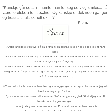
"Kanskje går det an" mumler han for seg selv og smiler.... - å
være forelsket i to...tre...fire...Og kanskje er det, noen ganger
og tross alt, faktisk helt ok.....?
Klem,
♡
Dette innlegget er skrevet på bakgrunn av en samtale
med en som opplevde at hans
kone
forsvant
inn i mammarollen
og ble værende der....
Etter en stund fikk han et
nytt syn på det
hele
og det syns jeg var så nydelig.....
Vi som er mammaer har nok lett for akkurat dette, tror dere ikke?
Jeg vil derfor minne om
viktigheten av å også ta tid til...og se sin kjære mann.
(Han er jo tilogmed det som skulle til
for å få disse skjønne små .. ;))
♡
Tusen takk til alle dere som leser her og som legger igjen noen spor, til tross for
at jeg selv
ikke klarer følge opp for tiden.
Syns det er kjempekos med slike
som sier "hei" - det gjør meg glad! Så skal jeg
snart få
besøkt dere bloggvenner igjen,
det er jo viktig med eksamens-pause. En uke til - så er det hele overstått.