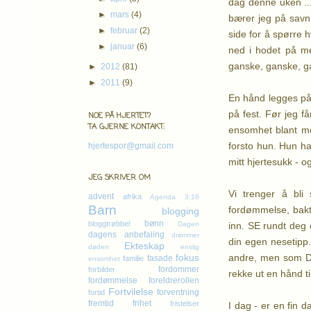
dag denne uken ....
►
mars
(4)
bærer jeg på savn -
►
februar
(2)
side for å spørre h
►
januar
(6)
ned i hodet på me
ganske, ganske, gan
►
2012
(81)
►
2011
(9)
En hånd legges på
på fest. Før jeg få
NOE PÅ HJERTET?
TA GJERNE KONTAKT:
ensomhet blant men
forsto hun. Hun ha
hjertespor@gmail.com
mitt hjertesukk - 
JEG SKRIVER OM
Vi trenger å bli 
advent
afrika
Agenda 3:16
Barn
fordømmelse, baktal
blogging
bønn
bloggtrøbbel
inn. SE rundt deg o
Dagen
dagens anbefaling
drømmer
din egen nesetipp
Ekteskap
døden
enslig
andre, men som DU
fokus
fasade
familie
ensomhet
fordommer
forbilder
rekke ut en hånd ti
fordømmelse
foreldrerollen
Fortvilelse
forventning
fortid
fremtid
frihet
fristelser
I dag - er en fin d