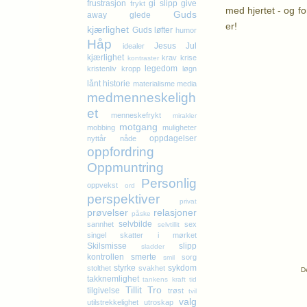
frustrasjon
gi slipp
give
frykt
med hjertet - og fo
Guds
away
glede
er!
kjærlighet
Guds løfter
humor
K
Håp
Jesus
Jul
idealer
kjærlighet
krav
krise
kontraster
legedom
kristenliv
kropp
løgn
lånt historie
materialisme
media
medmenneskeligh
et
menneskefrykt
mirakler
motgang
mobbing
muligheter
oppdagelser
nyttår
nåde
oppfordring
Oppmuntring
Personlig
oppvekst
ord
perspektiver
privat
prøvelser
relasjoner
påske
selvbilde
sannhet
sex
selvtillit
singel
skatter i mørket
Skilsmisse
slipp
sladder
kontrollen
smerte
sorg
smil
styrke
sykdom
stolthet
svakhet
De
takknemlighet
tankens kraft
tid
Tillit
Tro
tilgivelse
trøst
tvil
valg
utilstrekkelighet
utroskap