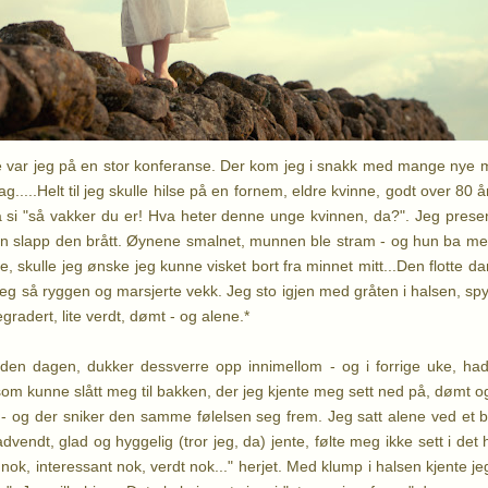
e var jeg på en stor konferanse. Der kom jeg i snakk med mange nye 
ag.....Helt til jeg skulle hilse på en fornem, eldre kvinne, godt over 80
 si "så vakker du er! Hva heter denne unge kvinnen, da?". Jeg presen
 slapp den brått. Øynene smalnet, munnen ble stram - og hun ba meg 
, skulle jeg ønske jeg kunne visket bort fra minnet mitt...Den flotte 
meg så ryggen og marsjerte vekk. Jeg sto igjen med gråten i halsen, spy
gradert, lite verdt, dømt - og alene.*
 den dagen, dukker dessverre opp innimellom - og i forrige uke, had
om kunne slått meg til bakken, der jeg kjente meg sett ned på, dømt o
n - og der sniker den samme følelsen seg frem. Jeg satt alene ved et
vendt, glad og hyggelig (tror jeg, da) jente, følte meg ikke sett i det 
 nok, interessant nok, verdt nok..." herjet. Med klump i halsen kjente jeg 