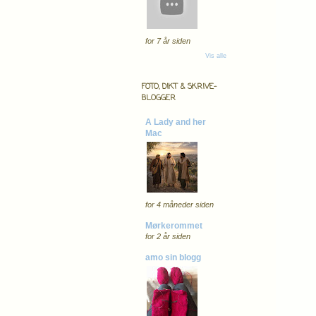
for 7 år siden
Vis alle
FOTO, DIKT & SKRIVE-
BLOGGER
A Lady and her
Mac
for 4 måneder siden
Mørkerommet
for 2 år siden
amo sin blogg