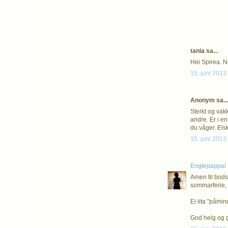
tania sa...
Hei Spirea. Nå
15. juni 2013 
Anonym sa...
Sterkt og vakk
andre. Er i en
du våger. Els
15. juni 2013 
Englepappa/ 
Amen til bods
sommarferie, o
Ei lita "påmin
God helg og 