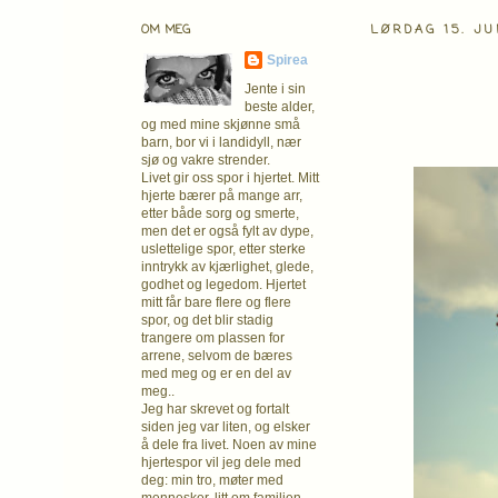
OM MEG
LØRDAG 15. JU
Spirea
Jente i sin
beste alder,
og med mine skjønne små
barn, bor vi i landidyll, nær
sjø og vakre strender.
Livet gir oss spor i hjertet. Mitt
hjerte bærer på mange arr,
etter både sorg og smerte,
men det er også fylt av dype,
uslettelige spor, etter sterke
inntrykk av kjærlighet, glede,
godhet og legedom. Hjertet
mitt får bare flere og flere
spor, og det blir stadig
trangere om plassen for
arrene, selvom de bæres
med meg og er en del av
meg..
Jeg har skrevet og fortalt
siden jeg var liten, og elsker
å dele fra livet. Noen av mine
hjertespor vil jeg dele med
deg: min tro, møter med