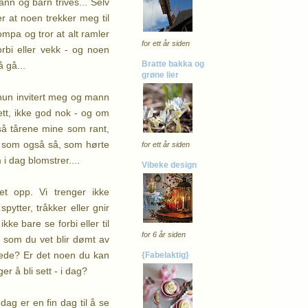
ann og barn trives... Selv
er at noen trekker meg til
ompa og tror at alt ramler
for ett år siden
rbi eller vekk - og noen
Bratte bakka og
 gå...
grøne lier
hun invitert meg og mann
sett, ikke god nok - og om
 så tårene mine som rant,
ud som også så, som hørte
for ett år siden
i dag blomstrer....
Vibeke design
tet opp. Vi trenger ikke
pytter, tråkker eller gnir
kke bare se forbi eller til
for 6 år siden
 som du vet blir dømt av
lede? Er det noen du kan
{Fabelaktig}
r å bli sett - i dag?
 dag er en fin dag til å se