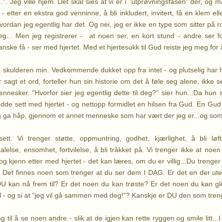
". Jeg ville hjem. Det skal sies at vi er i "utprøvningsfasen" der, og m
 etter en ekstra god venninne, å bli inkludert, invitert, få en klem ell
vordan jeg egentlig har det. Og nei, jeg er ikke en type som sitter på r
g... Men jeg registrerer - at noen ser, en kort stund - andre ser fo
ske få - ser med hjertet. Med et hjertesukk til Gud reiste jeg meg for å
 skulderen min. Vedkommende dukket opp fra intet - og plutselig har 
r sagt et ord, forteller hun sin historie om det å føle seg alene, ikke 
nesker. "Hvorfor sier jeg egentlig dette til deg?" sier hun...Da hun
dde sett med hjertet - og nettopp formidlet en hilsen fra Gud. En G
og ga håp, gjennom et annet menneske som har vært der jeg er...og som 
sett. Vi trenger støtte, oppmuntring, godhet, kjærlighet, å bli løf
else, ensomhet, fortvilelse, å bli tråkket på. Vi trenger ikke at noen s
g kjenn etter med hjertet - det kan læres, om du er villig...Du trenger i
. Det finnes noen som trenger at du ser dem I DAG. Er det en der ute
 kan nå frem til? Er det noen du kan trøste? Er det noen du kan g
l - og si at "jeg vil gå sammen med deg!"? Kanskje er DU den som trenge
ag til å se noen andre - slik at de igjen kan rette ryggen og smile litt...I