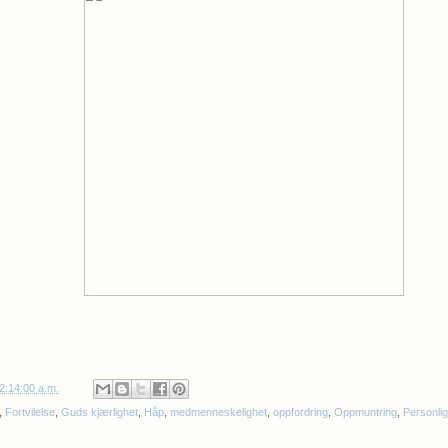
2:14:00 a.m.
,
Fortvilelse
,
Guds kjærlighet
,
Håp
,
medmenneskelighet
,
oppfordring
,
Oppmuntring
,
Personlig