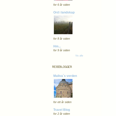
for 6 år siden
Ord i landskap
for 8 år siden
Hm...
for 9 år siden
Vis alle
REISEBLOGGER
Maliva`s verden
for ett år siden
Travel Blog
for 2 år siden