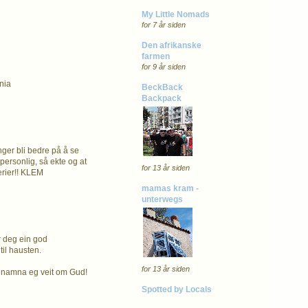
My Little Nomads
for 7 år siden
Den afrikanske
farmen
for 9 år siden
ania
BeckBack
Backpack
enger bli bedre på å se
 personlig, så ekte og at
for 13 år siden
erier!! KLEM
mamas kram -
unterwegs
r deg ein god
til hausten.
for 13 år siden
ste namna eg veit om Gud!
Spotted by Locals