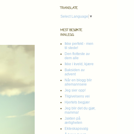
TRANSLATE
Select Language
▼
MEST BESØKTE
INNLEGG
Ikke perfekt - men
til stede!
Den flotteste av
dem alle
Ikke i kveld, kjære
Baksiden av
advent
Når en blogg blir
allemannseie
Jeg sier opp!
Tilgivelsens vei
Hjertets begjær
Jeg blir det du gjør,
mamma!
Jakten på
ærligheten
Ekteskapsvalg