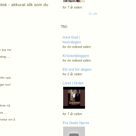
stisk - akkurat slik som du
for 7 år siden
Vis alle
TRO
med Gud i
hverdagen
for én måned siden
e jeg var
Kristenbloggen
rig.....
for én måned siden
Ett ord for dagen
for 2 år siden
 ofte opp
Livet i Ordet
gjør noe"
.
rferie nå
ss....
for 7 år siden
nnelse om å
Fra Guds hjerte