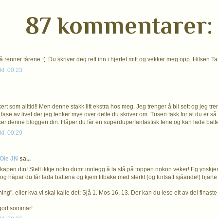
87 kommentarer:
 renner tårene :(. Du skriver deg rett inn i hjertet mitt og vekker meg opp. Hilsen T
kl. 00:23
ert som alltid!! Men denne stakk litt ekstra hos meg. Jeg trenger å bli sett og jeg tr
 fase av livet der jeg tenker mye over dette du skriver om. Tusen takk for at du er så
ker denne bloggen din. Håper du får en superduperfantastisk ferie og kan lade batt
kl. 00:29
Ole JN
sa...
kapen din! Slett ikkje noko dumt innlegg å la stå på toppen nokon veker! Eg ynskje
g håpar du får lada batteria og kjem tilbake med sterkt (og fortsatt sjåande!) hjarte 
ning", eller kva vi skal kalle det: Sjå 1. Mos 16, 13. Der kan du lese eit av dei fina
god sommar!