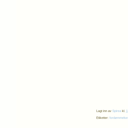
Lagt inn av
Spirea
kl.
1
Etiketter:
fordømmelse