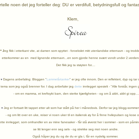
rtelle noen det jeg forteller deg: DU er verdifull, betydningsfull og fanta
lem,
* J
eg fikk i etterkant vite, at damen som spyttet - forvekslet mitt utenlandske etternavn - og trodd
etterkommer av en med lignende etternavn...e
n som gjorde henne svært vondt under 2.verdensk
Det fikk jeg ta støyten for....
Dagens anbefaling: Bloggen "
Lammelårtanker
" er jeg ofte innom. Den er reflektert, dyp og tar
♥
tema som jeg også brenner for. I dag anbefaler jeg
dette
innlegget spesielt -
"Alle forstår, ingen 
- om en mamma, et kreftsykt barn,
den sterke kjærligheten - og om å aldri, aldri gi opp...
Jeg er fortsatt litt tappet etter alt som har stått på her i månedsvis. Derfor tar jeg blogg-somme
♥
- og om litt over en uke, reiser vi noen uker til en italiensk øy for å finne hvilepulsen og kose o
tte innlegget, som omhandler en av mine fanesaker - får stå øverst her i sommer - som en påmi
se litt lenger enn seg selv - og strekke seg mot noen andre.
Også håper jeg du og de du er gla i,
får en nydelig sommer.