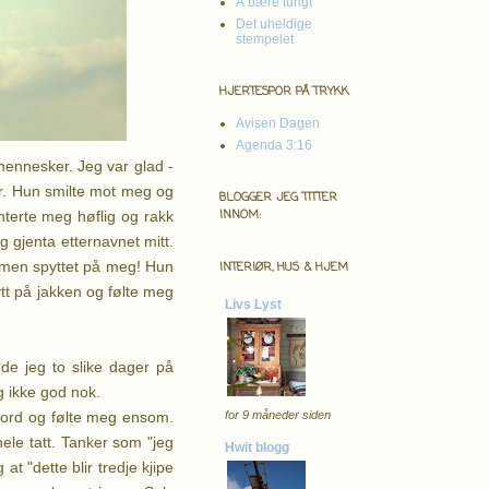
Å bære tungt
Det uheldige
stempelet
HJERTESPOR PÅ TRYKK
Avisen Dagen
Agenda 3:16
mennesker. Jeg var glad -
 år. Hun smilte mot meg og
BLOGGER JEG TITTER
INNOM:
terte meg høflig og rakk
gjenta etternavnet mitt.
damen spyttet på meg! Hun
INTERIØR, HUS & HJEM
tt på jakken og følte meg
Livs Lyst
de jeg to slike dager på
g ikke god nok.
 bord og følte meg ensom.
for 9 måneder siden
hele tatt. Tanker som "jeg
Hwit blogg
at "dette blir tredje kjipe