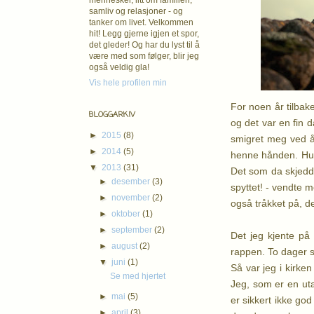
mennesker, litt om familien,
samliv og relasjoner - og
tanker om livet. Velkommen
hit! Legg gjerne igjen et spor,
det gleder! Og har du lyst til å
være med som følger, blir jeg
også veldig gla!
Vis hele profilen min
For noen år tilbak
BLOGGARKIV
og det var en fin d
►
2015
(8)
smigret meg ved å
►
2014
(5)
henne hånden. Hun
▼
2013
(31)
Det som da skjedde
►
desember
(3)
spyttet! - vendte 
►
november
(2)
også tråkket på, de
►
oktober
(1)
►
september
(2)
Det jeg kjente på
►
august
(2)
rappen. To dager s
▼
juni
(1)
Så var jeg i kirke
Se med hjertet
Jeg, som er en utad
►
mai
(5)
er sikkert ikke god
►
april
(3)