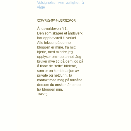
Velsignelse
ærlighet
å
vold
våge
COPYRIGHT© HJERTESPOR
Åndsverkloven § 1:
Den som skaper et åndsverk
har opphavsrett
til verket.
Alle tekster på denne
bloggen er mine, fra mitt
hjerte, med mindre jeg
opplyser om noe annet. Jeg
bruker mye tid på dem, og på
å finne de "rette" bildene,
som er en kombinasjon av
private og nettfunn. Ta
kontakt med meg på forhånd
dersom du ønsker låne noe
fra bloggen min.
Takk :)