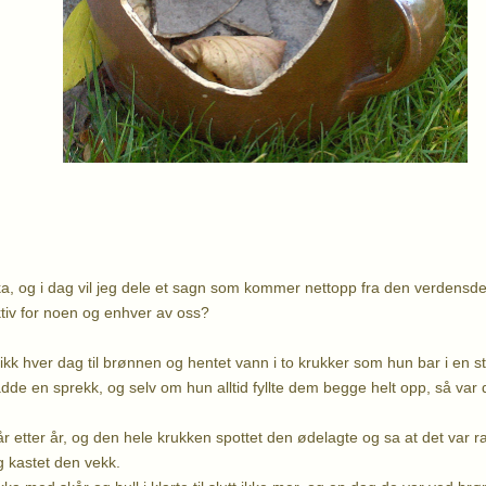
rika, og i dag vil jeg dele et sagn som kommer nettopp fra den verdensd
ktiv for noen og enhver av oss?
k hver dag til brønnen og hentet vann i to krukker som hun bar i en s
de en sprekk, og selv om hun alltid fyllte dem begge helt opp, så var 
år etter år, og den hele krukken spottet den ødelagte og sa at det var 
 kastet den vekk.