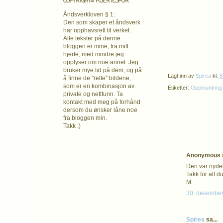
COPYRIGHT© HJERTESPOR
Åndsverkloven § 1:
Den som skaper et åndsverk
har opphavsrett
til verket.
Alle tekster på denne
bloggen er mine, fra mitt
hjerte, med mindre jeg
opplyser om noe annet. Jeg
bruker mye tid på dem, og på
Lagt inn av
Spirea
kl.
8
å finne de "rette" bildene,
som er en kombinasjon av
Etiketter:
Oppmuntring
private og nettfunn. Ta
kontakt med meg på forhånd
dersom du ønsker låne noe
fra bloggen min.
Takk :)
Anonymous s
Den var nydeli
Takk for alt du
M
30. desember
Spirea
sa...