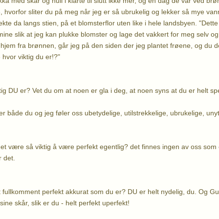
ka med skår og hull i klarte til slutt ikke mer, og en dag de var ved br
 hvorfor sliter du på meg når jeg er så ubrukelig og lekker så mye van
e da langs stien, på et blomsterflor uten like i hele landsbyen. "Dette 
ine slik at jeg kan plukke blomster og lage det vakkert for meg selv o
hjem fra brønnen, går jeg på den siden der jeg plantet frøene, og du d
 hvor viktig du er!?"
ig DU er? Vet du om at noen er gla i deg, at noen syns at du er helt spes
 både du og jeg føler oss ubetydelige, utilstrekkelige, ubrukelige, unyttige
det være så viktig å være perfekt egentlig? det finnes ingen av oss som 
r det.
lt fullkomment perfekt akkurat som du er? DU er helt nydelig, du. Og Gu
e skår, slik er du - helt perfekt uperfekt!