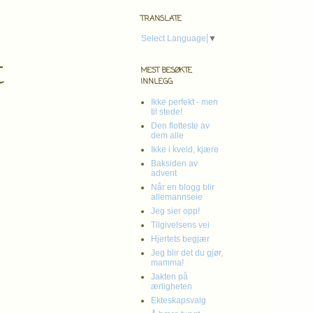
TRANSLATE
Select Language
▼
t
MEST BESØKTE
INNLEGG
Ikke perfekt - men
til stede!
Den flotteste av
dem alle
Ikke i kveld, kjære
Baksiden av
advent
Når en blogg blir
allemannseie
Jeg sier opp!
Tilgivelsens vei
Hjertets begjær
Jeg blir det du gjør,
mamma!
Jakten på
ærligheten
Ekteskapsvalg