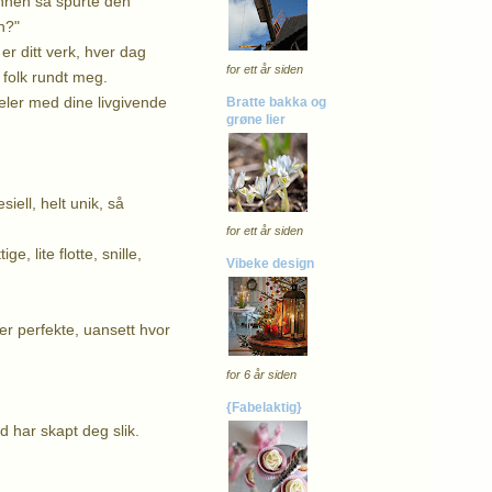
ønnen så
spurte den
n?"
er ditt verk, hver dag
for ett år siden
g folk rundt meg.
eler med dine livgivende
Bratte bakka og
grøne lier
iell, helt unik, så
for ett år siden
, lite flotte, snille,
Vibeke design
er perfekte, uansett hvor
for 6 år siden
{Fabelaktig}
d har skapt deg slik.