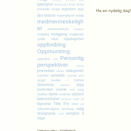
kjærlighet
krav
krise
kontraster
legedom
kristenliv
kropp
løgn
Ha en nydelig dag!
lånt historie
materialisme
media
medmenneskeligh
et
menneskefrykt
mirakler
motgang
mobbing
muligheter
K
oppdagelser
nyttår
nåde
oppfordring
Oppmuntring
Personlig
oppvekst
ord
perspektiver
privat
prøvelser
relasjoner
påske
selvbilde
sannhet
sex
selvtillit
singel
skatter i mørket
Skilsmisse
slipp
sladder
kontrollen
smerte
sorg
smil
styrke
sykdom
stolthet
svakhet
takknemlighet
tankens kraft
tid
Tillit
Tro
tilgivelse
trøst
tvil
valg
utilstrekkelighet
utroskap
Velsignelse
ærlighet
å
vold
våge