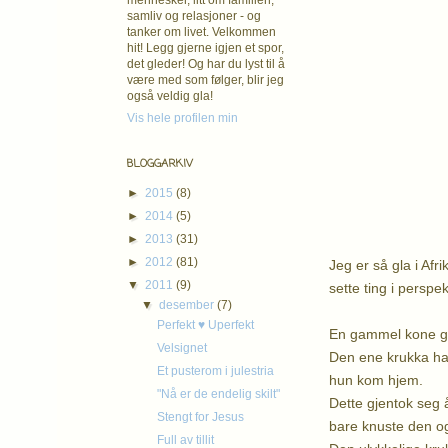
mennesker, litt om familien,
samliv og relasjoner - og
tanker om livet. Velkommen
hit! Legg gjerne igjen et spor,
det gleder! Og har du lyst til å
være med som følger, blir jeg
også veldig gla!
Vis hele profilen min
BLOGGARKIV
►
2015
(8)
►
2014
(5)
►
2013
(31)
►
2012
(81)
Jeg er så gla i Af
▼
2011
(9)
sette ting i perspe
▼
desember
(7)
Perfekt ♥ Uperfekt
En gammel kone gik
Velsignet
Den ene krukka had
Et pusterom i julestria
hun kom hjem.
"Nå er de endelig skilt"
Dette gjentok seg 
Stengt for Jesus
bare knuste den og
Full av tillit