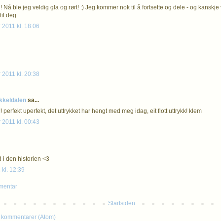
 Nå ble jeg veldig gla og rørt! :) Jeg kommer nok til å fortsette og dele - og kanskje
til deg
 2011 kl. 18:06
 2011 kl. 20:38
kkeldalen
sa...
! perfekt uperfekt, det uttrykket har hengt med meg idag, eit flott uttrykk! klem
 2011 kl. 00:43
 i den historien <3
 kl. 12:39
mentar
Startsiden
 kommentarer (Atom)