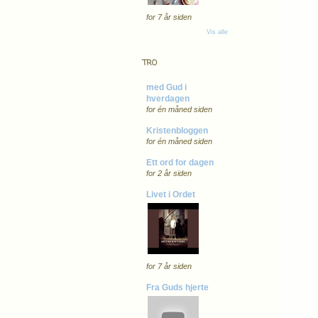
for 7 år siden
Vis alle
TRO
med Gud i
hverdagen
for én måned siden
Kristenbloggen
for én måned siden
Ett ord for dagen
for 2 år siden
Livet i Ordet
for 7 år siden
Fra Guds hjerte