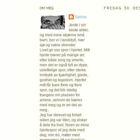
OM MEG
FREDAG 30. DE
Spirea
Jente i sin
beste alder,
og med mine skjønne små
barn, bor vi i landidyll, nær
sjø og vakre strender.
Livet gir oss spor i hjertet. Mitt
hjerte bærer på mange arr,
etter både sorg og smerte,
men det er også fylt av dype,
uslettelige spor, etter sterke
inntrykk av kjærlighet, glede,
godhet og legedom. Hjertet
mitt får bare flere og flere
spor, og det blir stadig
trangere om plassen for
arrene, selvom de bæres
med meg og er en del av
meg..
Jeg har skrevet og fortalt
siden jeg var liten, og elsker
å dele fra livet. Noen av mine
hjertespor vil jeg dele med
deg: min tro, møter med