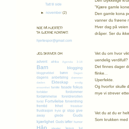
Den ulykkelige kruk
Tatt til side
"Kjære gamle kone,
►
november
(2)
Den gamle kona pekt
vanner du frøene m
Hver dag på veien 
NOE PÅ HJERTET?
TA GJERNE KONTAKT:
dråper. Ser du ikke
hjertespor@gmail.com
Vet du om hvor vikt
JEG SKRIVER OM
uendelig verdifull?
advent
afrika
Agenda 3:16
Det finnes dager der
Barn
blogging
flinke...
bønn
bloggtrøbbel
Dagen
dagens anbefaling
drømmer
Uperfekte.
Ekteskap
døden
enslig
Og hvorfor skulle 
fokus
fasade
familie
ensomhet
fordommer
forbilder
mye vi strever ette
fordømmelse
foreldrerollen
Fortvilelse
forventning
fortid
fremtid
frihet
fristelser
frustrasjon
gi slipp
give
frykt
Vet du at du er he
Guds
away
glede
Som krukken med sin
kjærlighet
Guds løfter
humor
Håp
Jesus
Jul
idealer