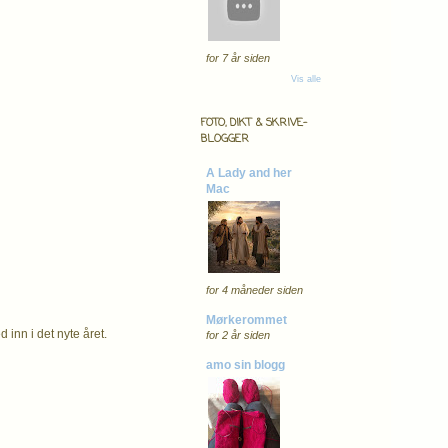
for 7 år siden
Vis alle
FOTO, DIKT & SKRIVE-
BLOGGER
A Lady and her
Mac
for 4 måneder siden
Mørkerommet
 inn i det nyte året.
for 2 år siden
amo sin blogg