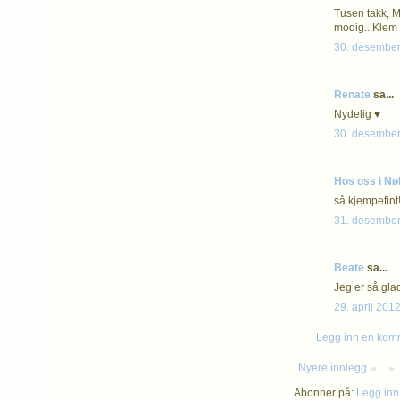
Tusen takk, M!
modig...Klem 
30. desember
Renate
sa...
Nydelig ♥
30. desember
Hos oss i Nø
så kjempefint!
31. desember
Beate
sa...
Jeg er så glad
29. april 2012
Legg inn en kom
Nyere innlegg
Abonner på:
Legg inn