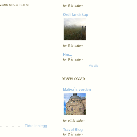
 være enda litt mer
for 6 år siden
Ord i landskap
for 8 år siden
Hm...
for 9 år siden
Vis alle
REISEBLOGGER
Maliva`s verden
for ett år siden
Eldre innlegg
Travel Blog
for 2 år siden