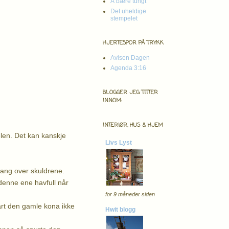
Å bære tungt
Det uheldige
stempelet
HJERTESPOR PÅ TRYKK
Avisen Dagen
Agenda 3:16
BLOGGER JEG TITTER
INNOM:
INTERIØR, HUS & HJEM
elen. Det kan kanskje
Livs Lyst
tang over skuldrene.
denne ene havfull når
for 9 måneder siden
rart den gamle kona ikke
Hwit blogg