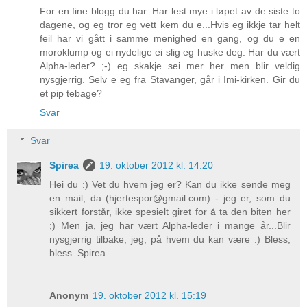
For en fine blogg du har. Har lest mye i løpet av de siste to
dagene, og eg tror eg vett kem du e...Hvis eg ikkje tar helt
feil har vi gått i samme menighed en gang, og du e en
moroklump og ei nydelige ei slig eg huske deg. Har du vært
Alpha-leder? ;-) eg skakje sei mer her men blir veldig
nysgjerrig. Selv e eg fra Stavanger, går i Imi-kirken. Gir du
et pip tebage?
Svar
Svar
Spirea
19. oktober 2012 kl. 14:20
Hei du :) Vet du hvem jeg er? Kan du ikke sende meg
en mail, da (hjertespor@gmail.com) - jeg er, som du
sikkert forstår, ikke spesielt giret for å ta den biten her
;) Men ja, jeg har vært Alpha-leder i mange år...Blir
nysgjerrig tilbake, jeg, på hvem du kan være :) Bless,
bless. Spirea
Anonym
19. oktober 2012 kl. 15:19