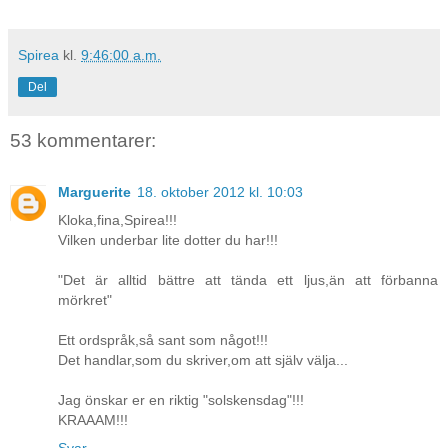
Spirea
kl.
9:46:00 a.m.
Del
53 kommentarer:
Marguerite
18. oktober 2012 kl. 10:03
Kloka,fina,Spirea!!!
Vilken underbar lite dotter du har!!!
"Det är alltid bättre att tända ett ljus,än att förbanna
mörkret"
Ett ordspråk,så sant som något!!!
Det handlar,som du skriver,om att själv välja...
Jag önskar er en riktig "solskensdag"!!!
KRAAAM!!!