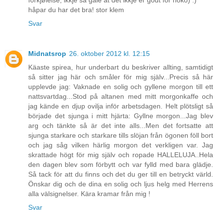
forkjølelse, ikkje så gale at det ikkje er godt for noko) :)
håpar du har det bra! stor klem
Svar
Midnatsrop
26. oktober 2012 kl. 12:15
Käaste spirea, hur underbart du beskriver allting, samtidigt
så sitter jag här och småler för mig själv...Precis så här
upplevde jag: Vaknade en solig och gyllene morgon till ett
nattsvartdag...Stod på altanen med mitt morgonkaffe och
jag kände en djup ovilja inför arbetsdagen. Helt plötsligt så
började det sjunga i mitt hjärta: Gyllne morgon...Jag blev
arg och tänkte så är det inte alls...Men det fortsatte att
sjunga starkare och starkare tills slöjan från ögonen föll bort
och jag såg vilken härlig morgon det verkligen var. Jag
skrattade högt för mig själv och ropade HALLELUJA..Hela
den dagen blev som förbytt och var fylld med bara glädje.
Så tack för att du finns och det du ger till en betryckt värld.
Önskar dig och de dina en solig och ljus helg med Herrens
alla välsignelser. Kära kramar från mig !
Svar