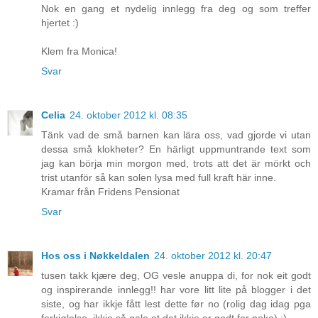
Nok en gang et nydelig innlegg fra deg og som treffer
hjertet :)
Klem fra Monica!
Svar
Celia
24. oktober 2012 kl. 08:35
Tänk vad de små barnen kan lära oss, vad gjorde vi utan
dessa små klokheter? En härligt uppmuntrande text som
jag kan börja min morgon med, trots att det är mörkt och
trist utanför så kan solen lysa med full kraft här inne.
Kramar från Fridens Pensionat
Svar
Hos oss i Nøkkeldalen
24. oktober 2012 kl. 20:47
tusen takk kjære deg, OG vesle anuppa di, for nok eit godt
og inspirerande innlegg!! har vore litt lite på blogger i det
siste, og har ikkje fått lest dette før no (rolig dag idag pga