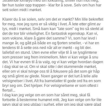
Strålende fornøyd med sin forklaring, smiler hun mot meg,
før hun tusler opp trappen - klar for å sove. Selv om hun har
sett solen midt i mørket.
Klarer du å se solen, selv om det er mørkt? Min lille bekreftet
for meg, noe jeg syns er så viktig i livet. Å lete etter glimt av
lys, midt i mørket. Små barn kan "late som" og tro så sterkt at
det de tror blir virkelighet. En fantastisk egenskap. Kan vi,
som voksne, klare å gjøre det samme? Vi, som har levd i
mange år, og gått på både en og fjorten smeller, - vi har en
tendens til å sette oss ned når alt er mørkt - og bli der.
Iallefall en stund. Uten evne eller vilje til å se lysglimtene
som presser seg frem innimellom. Men vi kan velge å snu
det. Vi har evnen til å ta valg, og vi kan velge hvordan dagen
i dag skal se ut. Om vi skal sitte i det stummende mørket,
eller om vi skal tvinge oss til å fokusere på det som gir håp
og små glimt av glede. Noen ganger er det lurt å telle alle
velsignelser i livet. Alt fra barnelatter til gode ord fra en som
bryr seg om. Det hjelper. For velsignelsene er som oftest i
flertall...
I dag kan jeg velge om en som har såret meg, skal få
fortsette å bestemme humøret mitt. Jeg kan velge om for lite
søvn skal gi seg utslag i surhet, eller om jeg skal være glad