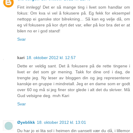
Fint innlegg! Det er så mange ting i livet som handlar om
fokus: Om kva vi vel å fokusere på. Eg fekk for eksempel
nettopp ei ganske stor bilrekning... Så kan eg velje då, om
eg vil fokusere på kor dyrt det var, eller på kor bra det er at
bilen no er i god stand!
Svar
kari
18. oktober 2012 kl. 12:57
Dette er veldig sant. Det å fokusere på de rette tingene i
livet er det som gir mening. Takk for dine ord i dag, de
trengte jeg. Ny leser av bloggen din og jeg representerer
kanskje en gruppe i mindretall. Jeg er en dame som er godt
over 60 og må si jeg finer stor glede i alt det du skriver. Må
Gud velsigne deg. mvh Kari
Svar
Øyeblikk
18. oktober 2012 kl. 13:01
Du har jo ei lita sol i heimen din uansett vær du då, i lillemor