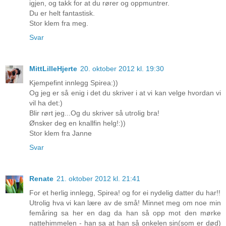
igjen, og takk for at du rører og oppmuntrer.
Du er helt fantastisk.
Stor klem fra meg.
Svar
MittLilleHjerte
20. oktober 2012 kl. 19:30
Kjempefint innlegg Spirea:))
Og jeg er så enig i det du skriver i at vi kan velge hvordan vi
vil ha det:)
Blir rørt jeg...Og du skriver så utrolig bra!
Ønsker deg en knallfin helg!:))
Stor klem fra Janne
Svar
Renate
21. oktober 2012 kl. 21:41
For et herlig innlegg, Spirea! og for ei nydelig datter du har!!
Utrolig hva vi kan lære av de små! Minnet meg om noe min
femåring sa her en dag da han så opp mot den mørke
nattehimmelen - han sa at han så onkelen sin(som er død)