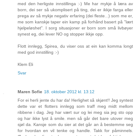
med den herligste innstillinga :-) Me har mykje å læra av
born, dei ser så ukomplisert på ting, dei er ikkje farga eller
prega av så mykje negativ erfaring (dei fleste...) som me er,
me som kanskje taper ein kamp på forhånd basert på "lært
hjelpeløshet". I sorg situasjoner er born som små livbøyer
synest eg, dei lever NO og stopper ikkje opp.
Flott innlegg, Spirea, du viser oss at ein kan komma longt
med god innstilling :-)
Klem Eli
Svar
Maren Sofie
18. oktober 2012 kl. 13:12
For ei herli jente du har da! Herlighet så skjønt!! Jeg syntest
dette var et flotters innlegg som traff meg midt mellom
ribbene i dag. Jeg har vært sur og lei meg sia jeg sto opp
og har ikke lyst å smile. men så går det bare utover meg
sjøl da. Kansje som du sier at det går an å bestemme seg
for hvordan en vil tenke og handle. Takk for påminnels.