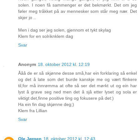
solen. I noen få sammenger er det bekmørkt. Det om jeg
føler meg tråkket på av mennesker som står meg nær. Det
skjer jo ..
Men i dag ser jeg solen, gjennom et tykt skylag
Klem for en solriknklem dag
Svar
Anonym
18. oktober 2012 kl. 12:19
Ååå de er så skjønne desse små,har ein forklaring så enkel
og det å late som det burde kanskje me og vært flinkere
til,for må innrømma at ofte så ser det mørkt ut og ein har
lyst å grave seg ned men det å sjå etter lyset og sola er
viktigt det,finne positive ting og fokusere på det:)
Ha ein fin dag skjønne deg;)
Klem fra Lillian
Svar
Ole Jørgen
18. oktober 2012 kl. 12:43