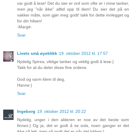
var godt å lese! Det du sier er ord som ofte er i mine tanker,
men jeg "når ikke" alltid opp til dem! Du sier det på en
vakker måte, som gjør meg godt! takk for dette innlegget og
for din hilsen!
-Margit-
Svar
Livets små øyeblikk
19. oktober 2012 kl. 17:57
Nydelig Spirea, viktige tanker og veldig godt å lese:)
Takk for at du deler disse fine ordene.
God og varm klem til deg,
Hanne:)
Svar
Ingeborg
19. oktober 2012 kl. 20:22
Nydelig, unger i den alderen er noe av det beste som
finnes:) Og ja, det er godt å se sola, noen ganger er det
ikke så lett, men så godt det er når det lykkes:)