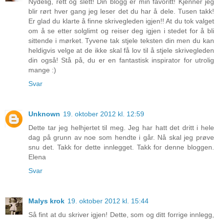
Nydelig, rett og slett! Din blogg er min favoritt! Kjenner jeg
blir rørt hver gang jeg leser det du har å dele. Tusen takk!
Er glad du klarte å finne skrivegleden igjen!! At du tok valget
om å se etter solglimt og reiser deg igjen i stedet for å bli
sittende i mørket. Tyvene tak stjele teksten din men du kan
heldigvis velge at de ikke skal få lov til å stjele skrivegleden
din også! Stå på, du er en fantastisk inspirator for utrolig
mange :)
Svar
Unknown
19. oktober 2012 kl. 12:59
Dette tar jeg helhjertet til meg. Jeg har hatt det dritt i hele
dag på grunn av noe som hendte i går. Nå skal jeg prøve
snu det. Takk for dette innlegget. Takk for denne bloggen.
Elena
Svar
Malys krok
19. oktober 2012 kl. 15:44
Så fint at du skriver igjen! Dette, som og ditt forrige innlegg,