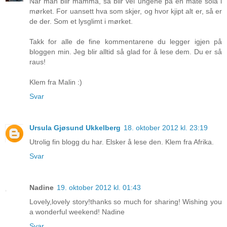
Når man blir mamma, så blir vel ungene på en måte sola i
mørket. For uansett hva som skjer, og hvor kjipt alt er, så er
de der. Som et lysglimt i mørket.
Takk for alle de fine kommentarene du legger igjen på
bloggen min. Jeg blir alltid så glad for å lese dem. Du er så
raus!
Klem fra Malin :)
Svar
Ursula Gjøsund Ukkelberg
18. oktober 2012 kl. 23:19
Utrolig fin blogg du har. Elsker å lese den. Klem fra Afrika.
Svar
Nadine
19. oktober 2012 kl. 01:43
Lovely,lovely story!thanks so much for sharing! Wishing you
a wonderful weekend! Nadine
Svar