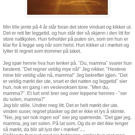
Min lille jente på 4 år står foran det store vinduet og kikker ut.
Det er rett før leggetid, og hun står der så skjønn i den litt for
store nattkjolen. Hun tviholder på puten sin, som om hun er
klar for å legge seg når som helst. Hun kikker ut i mørket og
lytter til regnet som trommer på taket.
Jeg spør henne hva hun tenker på. "Du, mamma" svarer hun
bestemt. "Det regner veldig mye nå!" Jeg nikker. "Hestene
mine blir veldig våte nå, mamma!" Jeg bekrefter igjen. "Det
er veldig mørkt der ute, snart er det natten og leggetid" sier
hun, nok en gang i en veslevoksen tone. "Men du,
mamma?". Et lurt smil brer seg over leppene hennes - "ser
du solen, mamma?"
Jeg blir stille. Undrer meg litt. Det er helt mørkt der ute,
vinden suser, regnet plasker og det er ikke et lys å skimte.
"Nei, jeg ser nok ingen sol" sier jeg spørrende. "Det gjør jeg,
mamma, jeg ser solen. På lat som. Og da er det ikke lenger
så mørkt, da blir alt lyst der i mørket"....