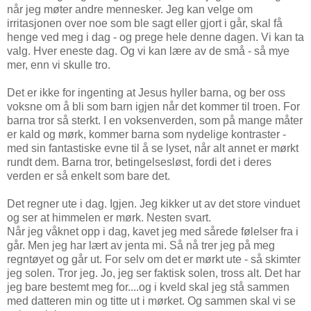
når jeg møter andre mennesker. Jeg kan velge om
irritasjonen over noe som ble sagt eller gjort i går, skal få
henge ved meg i dag - og prege hele denne dagen. Vi kan ta
valg. Hver eneste dag. Og vi kan lære av de små - så mye
mer, enn vi skulle tro.
Det er ikke for ingenting at Jesus hyller barna, og ber oss
voksne om å bli som barn igjen når det kommer til troen. For
barna tror så sterkt. I en voksenverden, som på mange måter
er kald og mørk, kommer barna som nydelige kontraster -
med sin fantastiske evne til å se lyset, når alt annet er mørkt
rundt dem. Barna tror, betingelsesløst, fordi det i deres
verden er så enkelt som bare det.
Det regner ute i dag. Igjen. Jeg kikker ut av det store vinduet
og ser at himmelen er mørk. Nesten svart.
Når jeg våknet opp i dag, kavet jeg med sårede følelser fra i
går. Men jeg har lært av jenta mi. Så nå trer jeg på meg
regntøyet og går ut. For selv om det er mørkt ute - så skimter
jeg solen. Tror jeg. Jo, jeg ser faktisk solen, tross alt. Det har
jeg bare bestemt meg for....og i kveld skal jeg stå sammen
med datteren min og titte ut i mørket. Og sammen skal vi se