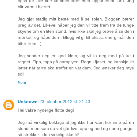
også for alle fine kommentarer med oppløftende ord. Jeg
blir varm i hjertet.
Jeg gjør stadig mitt beste med å se solen. Bloggen bærer
preg av det. Likevel håper jeg den vil titte frem fra de tunge
skyene om en liten stund, hvis ikke skal jeg prøve å se den i
mørket, og håpe den i tillegg vil gi litt ekstra energi når den
titter frem. :)
Jeg sender deg en god klem, og vil ta deg med på tur i
regnet. Tipp, tapp på paraplyen. Regn i fjeset, og kanskje litt
latter når tørre sko treffer en våt dam. Jeg ønsker deg mye
sol!
Svar
Unknown
23. oktober 2012 kl. 21:43
Hei vakre nydelige flotte deg!
Jeg må virkelig beklage at jeg ikke har vært her inne på en
stund, men som du vet går livet opp og ned og noen ganger
så strekker tiden virkelig ikke til!