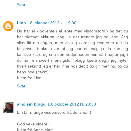
Svar
Linn
18. oktober 2012 kl. 19:00
Du har ei klok jente:) ei jente med visdomsord:) og det du
har skrevet akkurat idag, ja det trengte jeg og lese. Jeg
sliter litt om dagen, men vis jeg klarer og leve etter det du
beskriver, tenker over at jeg har ett valg..ja da kan jeg
kanskje klare og snu den nedperioden min nå;) håper jeg:)
du har en svært meningsfull blogg kjære deg:) jeg nyter
hvert sekund jeg er her inne hos deg:) du gir mening, og du
betyr noe:) takk:)
Klem fra Linn
Svar
amo sin blogg
18. oktober 2012 kl. 20:30
Ein får mange visdomsord frå dei små :)
God veke vidare !
Klem frå Anne-Mari