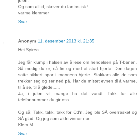
julen.
Og som alltid, skriver du fantastisk !
varme klemmer
Svar
Anonym
11. desember 2013 kl. 21:35
Hei Spirea.
Jeg får klump i halsen av å lese om hendelsen på T-banen.
Så modig du er, så fin og med et stort hjerte. Den dagen
satte sikkert spor i mannens hjerte. Stakkars alle de som
trekker seg og ser ned på. Har de mistet evnen til å varme,
til å se, til å glede......
Ja, i julen vil mange ha det vondt. Takk for alle
telefonnummer du gir oss.
Og så; Takk, takk, takk for Cd'n. Jeg ble SÅ overrasket og
SÅ glad. Og jeg som aldri vinner noe.....
Klem M
Svar