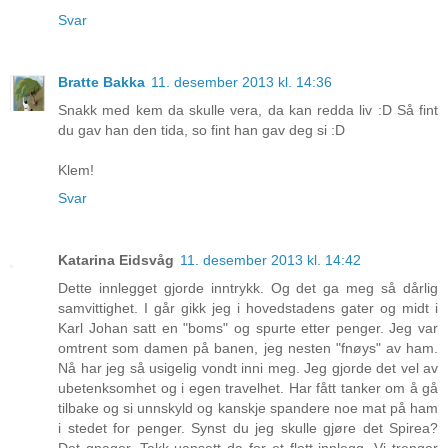
Svar
Bratte Bakka
11. desember 2013 kl. 14:36
Snakk med kem da skulle vera, da kan redda liv :D Så fint
du gav han den tida, so fint han gav deg si :D
Klem!
Svar
Katarina Eidsvåg
11. desember 2013 kl. 14:42
Dette innlegget gjorde inntrykk. Og det ga meg så dårlig
samvittighet. I går gikk jeg i hovedstadens gater og midt i
Karl Johan satt en "boms" og spurte etter penger. Jeg var
omtrent som damen på banen, jeg nesten "fnøys" av ham.
Nå har jeg så usigelig vondt inni meg. Jeg gjorde det vel av
ubetenksomhet og i egen travelhet. Har fått tanker om å gå
tilbake og si unnskyld og kanskje spandere noe mat på ham
i stedet for penger. Synst du jeg skulle gjøre det Spirea?