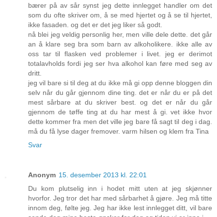
bærer på av sår synst jeg dette innlegget handler om det
som du ofte skriver om, å se med hjertet og å se til hjertet,
ikke fasaden. og det er det jeg liker så godt.
nå blei jeg veldig personlig her, men ville dele dette. det går
an å klare seg bra som barn av alkoholikere. ikke alle av
oss tar til flasken ved problemer i livet. jeg er derimot
totalavholds fordi jeg ser hva alkohol kan føre med seg av
dritt.
jeg vil bare si til deg at du ikke må gi opp denne bloggen din
selv når du går gjennom dine ting. det er når du er på det
mest sårbare at du skriver best. og det er når du går
gjennom de tøffe ting at du har mest å gi. vet ikke hvor
dette kommer fra men det ville jeg bare få sagt til deg i dag.
må du få lyse dager fremover. varm hilsen og klem fra Tina
Svar
Anonym
15. desember 2013 kl. 22:01
Du kom plutselig inn i hodet mitt uten at jeg skjønner
hvorfor. Jeg tror det har med sårbarhet å gjøre. Jeg må titte
innom deg, følte jeg. Jeg har ikke lest innlegget ditt, vil bare