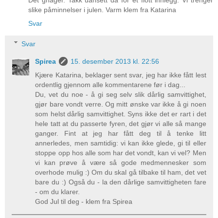
Det gnager. Takk uansett da for et flott innlegg. Vi trenger
slike påminnelser i julen. Varm klem fra Katarina
Svar
Svar
Spirea
15. desember 2013 kl. 22:56
Kjære Katarina, beklager sent svar, jeg har ikke fått lest
ordentlig gjennom alle kommentarene før i dag...
Du, vet du noe - å gi seg selv slik dårlig samvittighet,
gjør bare vondt verre. Og mitt ønske var ikke å gi noen
som helst dårlig samvittighet. Syns ikke det er rart i det
hele tatt at du passerte fyren, det gjør vi alle så mange
ganger. Fint at jeg har fått deg til å tenke litt
annerledes, men samtidig: vi kan ikke glede, gi til eller
stoppe opp hos alle som har det vondt, kan vi vel? Men
vi kan prøve å være så gode medmennesker som
overhode mulig :) Om du skal gå tilbake til ham, det vet
bare du :) Også du - la den dårlige samvittigheten fare
- om du klarer.
God Jul til deg - klem fra Spirea