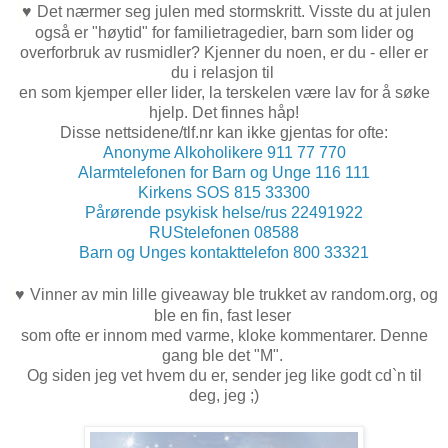
♥
Det nærmer seg julen med stormskritt. Visste du at julen
også er "høytid" for familietragedier, barn som lider og
overforbruk av rusmidler? Kjenner du noen, er du - eller er
du i relasjon til
en som kjemper eller lider, la terskelen være lav for å søke
hjelp. Det finnes håp!
Disse nettsidene/tlf.nr kan ikke gjentas for ofte:
Anonyme Alkoholikere 911 77 770
Alarmtelefonen for Barn og Unge 116 111
Kirkens SOS 815 33300
Pårørende psykisk helse/rus 22491922
RUStelefonen 08588
Barn og Unges kontakttelefon 800 33321
♥
Vinner av min lille giveaway ble trukket av random.org, og
ble en fin, fast leser
som ofte er innom med varme, kloke kommentarer. Denne
gang ble det "M".
Og siden jeg vet hvem du er, sender jeg like godt cd`n til
deg, jeg ;)