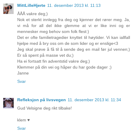
MittLilleHjerte
11. desember 2013 kl. 11:13
ÅÅÅ vakre deg;)
Nok et sterkt innlegg fra deg og kjenner det rører meg. Ja,
vi må for all del ikke glemme at vi er like inni og er
mennesker meg behov som folk flest:)
Det er ofte familietragedier knyttet til høytider. Vi kan iallfall
hjelpe med å bry oss om de som lider og er enslige<3
Jeg skal prøve å få til å sende deg en mail før jul vennen;)
Er så spent på masse vet du;)
Ha ei fortsatt fin adventstid vakre deg;)
Klemmer på din vei og håper du har gode dager ;)
Janne
Svar
Refleksjon på livsvegen
11. desember 2013 kl. 11:34
Gud Velsigne deg rikt tilbake!
klem ♥
Svar