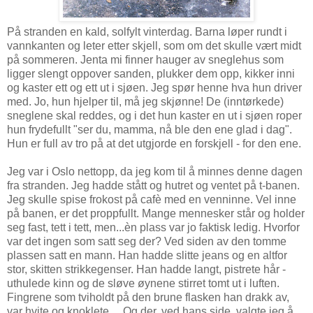
På stranden en kald, solfylt vinterdag. Barna løper rundt i
vannkanten og leter etter skjell, som om det skulle vært midt
på sommeren. Jenta mi finner hauger av sneglehus som
ligger slengt oppover sanden, plukker dem opp, kikker inni
og kaster ett og ett ut i sjøen. Jeg spør henne hva hun driver
med. Jo, hun hjelper til, må jeg skjønne! De (inntørkede)
sneglene skal reddes, og i det hun kaster en ut i sjøen roper
hun frydefullt "ser du, mamma, nå ble den ene glad i dag".
Hun er full av tro på at det utgjorde en forskjell - for den ene.
Jeg var i Oslo nettopp, da jeg kom til å minnes denne dagen
fra stranden. Jeg hadde stått og hutret og ventet på t-banen.
Jeg skulle spise frokost på cafè med en venninne. Vel inne
på banen, er det proppfullt. Mange mennesker står og holder
seg fast, tett i tett, men...èn plass var jo faktisk ledig. Hvorfor
var det ingen som satt seg der? Ved siden av den tomme
plassen satt en mann. Han hadde slitte jeans og en altfor
stor, skitten strikkegenser. Han hadde langt, pistrete hår -
uthulede kinn og de sløve øynene stirret tomt ut i luften.
Fingrene som tviholdt på den brune flasken han drakk av,
var hvite og knoklete.... Og der, ved hans side, valgte jeg å