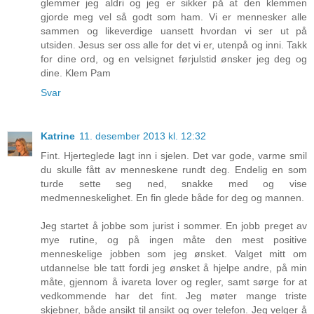
glemmer jeg aldri og jeg er sikker på at den klemmen
gjorde meg vel så godt som ham. Vi er mennesker alle
sammen og likeverdige uansett hvordan vi ser ut på
utsiden. Jesus ser oss alle for det vi er, utenpå og inni. Takk
for dine ord, og en velsignet førjulstid ønsker jeg deg og
dine. Klem Pam
Svar
Katrine
11. desember 2013 kl. 12:32
Fint. Hjerteglede lagt inn i sjelen. Det var gode, varme smil
du skulle fått av menneskene rundt deg. Endelig en som
turde sette seg ned, snakke med og vise
medmenneskelighet. En fin glede både for deg og mannen.
Jeg startet å jobbe som jurist i sommer. En jobb preget av
mye rutine, og på ingen måte den mest positive
menneskelige jobben som jeg ønsket. Valget mitt om
utdannelse ble tatt fordi jeg ønsket å hjelpe andre, på min
måte, gjennom å ivareta lover og regler, samt sørge for at
vedkommende har det fint. Jeg møter mange triste
skjebner, både ansikt til ansikt og over telefon. Jeg velger å