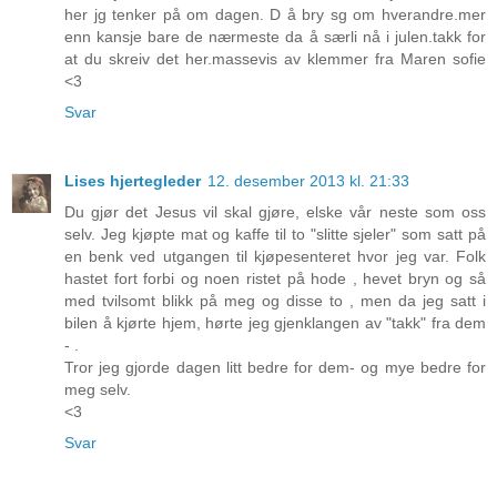
her jg tenker på om dagen. D å bry sg om hverandre.mer
enn kansje bare de nærmeste da å særli nå i julen.takk for
at du skreiv det her.massevis av klemmer fra Maren sofie
<3
Svar
Lises hjertegleder
12. desember 2013 kl. 21:33
Du gjør det Jesus vil skal gjøre, elske vår neste som oss
selv. Jeg kjøpte mat og kaffe til to "slitte sjeler" som satt på
en benk ved utgangen til kjøpesenteret hvor jeg var. Folk
hastet fort forbi og noen ristet på hode , hevet bryn og så
med tvilsomt blikk på meg og disse to , men da jeg satt i
bilen å kjørte hjem, hørte jeg gjenklangen av "takk" fra dem
- .
Tror jeg gjorde dagen litt bedre for dem- og mye bedre for
meg selv.
<3
Svar