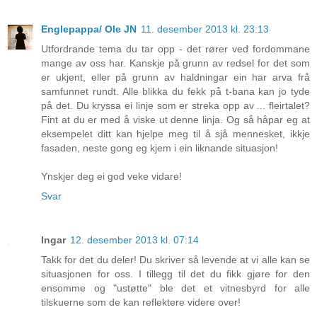
Englepappa/ Ole JN
11. desember 2013 kl. 23:13
Utfordrande tema du tar opp - det rører ved fordommane
mange av oss har. Kanskje på grunn av redsel for det som
er ukjent, eller på grunn av haldningar ein har arva frå
samfunnet rundt. Alle blikka du fekk på t-bana kan jo tyde
på det. Du kryssa ei linje som er streka opp av ... fleirtalet?
Fint at du er med å viske ut denne linja. Og så håpar eg at
eksempelet ditt kan hjelpe meg til å sjå mennesket, ikkje
fasaden, neste gong eg kjem i ein liknande situasjon!
Ynskjer deg ei god veke vidare!
Svar
Ingar
12. desember 2013 kl. 07:14
Takk for det du deler! Du skriver så levende at vi alle kan se
situasjonen for oss. I tillegg til det du fikk gjøre for den
ensomme og "ustøtte" ble det et vitnesbyrd for alle
tilskuerne som de kan reflektere videre over!