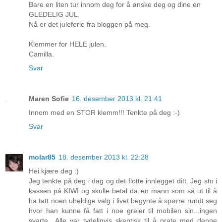
Bare en liten tur innom deg for å ønske deg og dine en
GLEDELIG JUL.
Nå er det juleferie fra bloggen på meg.
Klemmer for HELE julen.
Camilla.
Svar
Maren Sofie
16. desember 2013 kl. 21:41
Innom med en STOR klemm!!! Tenkte på deg :-)
Svar
molar85
18. desember 2013 kl. 22:28
Hei kjære deg :)
Jeg tenkte på deg i dag og det flotte innlegget ditt. Jeg sto i
kassen på KIWI og skulle betal da en mann som så ut til å
ha tatt noen uheldige valg i livet begynte å spørre rundt seg
hvor han kunne få fatt i noe greier til mobilen sin...ingen
svarte.. Alle var tydeligvis skeptisk til å prate med denne