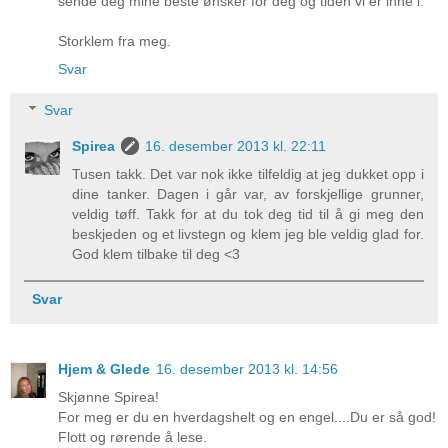
sende deg mine beste ønsker for deg og tiden vi er inne i.
Storklem fra meg.
Svar
Svar
Spirea
16. desember 2013 kl. 22:11
Tusen takk. Det var nok ikke tilfeldig at jeg dukket opp i
dine tanker. Dagen i går var, av forskjellige grunner,
veldig tøff. Takk for at du tok deg tid til å gi meg den
beskjeden og et livstegn og klem jeg ble veldig glad for.
God klem tilbake til deg <3
Svar
Hjem & Glede
16. desember 2013 kl. 14:56
Skjønne Spirea!
For meg er du en hverdagshelt og en engel....Du er så god!
Flott og rørende å lese.