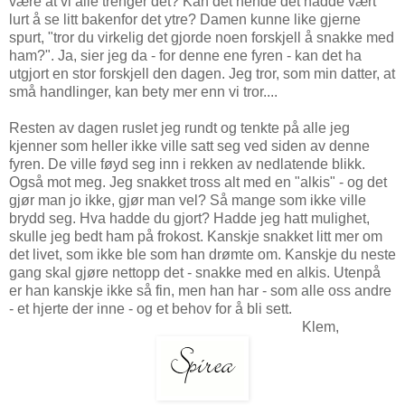
være at vi alle trenger det? Kan det hende det hadde vært
lurt å se litt bakenfor det ytre? Damen kunne like gjerne
spurt, "tror du virkelig det gjorde noen forskjell å snakke med
ham?". Ja, sier jeg da - for denne ene fyren - kan det ha
utgjort en stor forskjell den dagen. Jeg tror, som min datter, at
små handlinger, kan bety mer enn vi tror....
Resten av dagen ruslet jeg rundt og tenkte på alle jeg
kjenner som heller ikke ville satt seg ved siden av denne
fyren. De ville føyd seg inn i rekken av nedlatende blikk.
Også mot meg. Jeg snakket tross alt med en "alkis" - og det
gjør man jo ikke, gjør man vel? Så mange som ikke ville
brydd seg. Hva hadde du gjort? Hadde jeg hatt mulighet,
skulle jeg bedt ham på frokost. Kanskje snakket litt mer om
det livet, som ikke ble som han drømte om. Kanskje du neste
gang skal gjøre nettopp det - snakke med en alkis. Utenpå
er han kanskje ikke så fin, men han har - som alle oss andre
- et hjerte der inne - og et behov for å bli sett.
Klem,