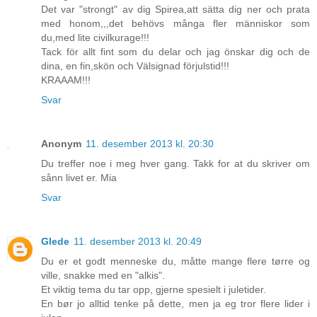
Det var "strongt" av dig Spirea,att sätta dig ner och prata
med honom,,,det behövs många fler människor som
du,med lite civilkurage!!!
Tack för allt fint som du delar och jag önskar dig och de
dina, en fin,skön och Välsignad förjulstid!!!
KRAAAM!!!
Svar
Anonym
11. desember 2013 kl. 20:30
Du treffer noe i meg hver gang. Takk for at du skriver om
sånn livet er. Mia
Svar
Glede
11. desember 2013 kl. 20:49
Du er et godt menneske du, måtte mange flere tørre og
ville, snakke med en "alkis".
Et viktig tema du tar opp, gjerne spesielt i juletider.
En bør jo alltid tenke på dette, men ja eg tror flere lider i