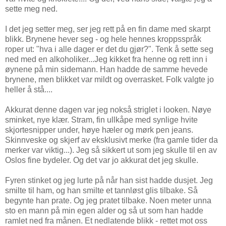
sette meg ned.
I det jeg setter meg, ser jeg rett på en fin dame med skarpt
blikk. Brynene hever seg - og hele hennes kroppsspråk
roper ut: "hva i alle dager er det du gjør?". Tenk å sette seg
ned med en alkoholiker...Jeg kikket fra henne og rett inn i
øynene på min sidemann. Han hadde de samme hevede
brynene, men blikket var mildt og overrasket. Folk valgte jo
heller å stå....
Akkurat denne dagen var jeg nokså striglet i looken. Nøye
sminket, nye klær. Stram, fin ullkåpe med synlige hvite
skjortesnipper under, høye hæler og mørk pen jeans.
Skinnveske og skjerf av eksklusivt merke (fra gamle tider da
merker var viktig...). Jeg så sikkert ut som jeg skulle til en av
Oslos fine bydeler. Og det var jo akkurat det jeg skulle.
Fyren stinket og jeg lurte på når han sist hadde dusjet. Jeg
smilte til ham, og han smilte et tannløst glis tilbake. Så
begynte han prate. Og jeg pratet tilbake. Noen meter unna
sto en mann på min egen alder og så ut som han hadde
ramlet ned fra månen. Et nedlatende blikk - rettet mot oss