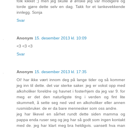
folk kikket ;) men jeg skulle ø ønske jeg var modigere og
torde gjøre dette selv en dag. Takk for et tankevekkende
innlegg. Sonja
Svar
Anonym
15. desember 2013 kl. 10:09
<3 <3 <3
Svar
Anonym
15. desember 2013 kl. 17:35
Oi! har ikke vært innom deg på lange tider og så kommer
jeg inn til dette. det var sterke saker. jeg er vokst opp med
alkoholiker foreldre og havnet i fosterhjem da jeg var 9. for
meg er det den naturligste ting i verden og fint lite
skummelt, å sette seg ned ved en alkoholiker eller annen
rusmisbruker. de er da bare mennesker som oss andre.
jeg har likevel en sårhet rundt dette siden mamma og
pappa enda ruser seg og jeg har så godt som ingen kontakt
med de. jeg har klart meg bra heldigvis. uansett hva man