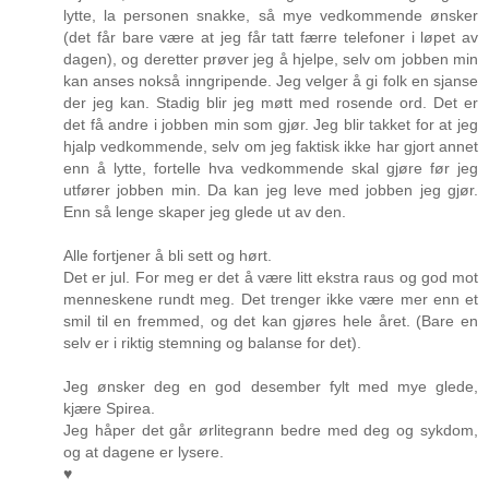
lytte, la personen snakke, så mye vedkommende ønsker
(det får bare være at jeg får tatt færre telefoner i løpet av
dagen), og deretter prøver jeg å hjelpe, selv om jobben min
kan anses nokså inngripende. Jeg velger å gi folk en sjanse
der jeg kan. Stadig blir jeg møtt med rosende ord. Det er
det få andre i jobben min som gjør. Jeg blir takket for at jeg
hjalp vedkommende, selv om jeg faktisk ikke har gjort annet
enn å lytte, fortelle hva vedkommende skal gjøre før jeg
utfører jobben min. Da kan jeg leve med jobben jeg gjør.
Enn så lenge skaper jeg glede ut av den.
Alle fortjener å bli sett og hørt.
Det er jul. For meg er det å være litt ekstra raus og god mot
menneskene rundt meg. Det trenger ikke være mer enn et
smil til en fremmed, og det kan gjøres hele året. (Bare en
selv er i riktig stemning og balanse for det).
Jeg ønsker deg en god desember fylt med mye glede,
kjære Spirea.
Jeg håper det går ørlitegrann bedre med deg og sykdom,
og at dagene er lysere.
♥