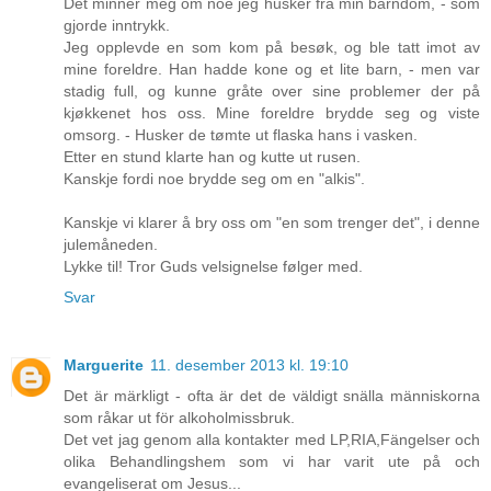
Det minner meg om noe jeg husker fra min barndom, - som
gjorde inntrykk.
Jeg opplevde en som kom på besøk, og ble tatt imot av
mine foreldre. Han hadde kone og et lite barn, - men var
stadig full, og kunne gråte over sine problemer der på
kjøkkenet hos oss. Mine foreldre brydde seg og viste
omsorg. - Husker de tømte ut flaska hans i vasken.
Etter en stund klarte han og kutte ut rusen.
Kanskje fordi noe brydde seg om en "alkis".
Kanskje vi klarer å bry oss om "en som trenger det", i denne
julemåneden.
Lykke til! Tror Guds velsignelse følger med.
Svar
Marguerite
11. desember 2013 kl. 19:10
Det är märkligt - ofta är det de väldigt snälla människorna
som råkar ut för alkoholmissbruk.
Det vet jag genom alla kontakter med LP,RIA,Fängelser och
olika Behandlingshem som vi har varit ute på och
evangeliserat om Jesus...