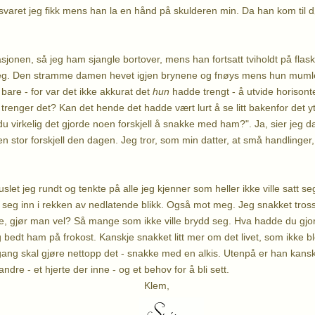
r svaret jeg fikk mens han la en hånd på skulderen min. Da han kom til
asjonen, så jeg ham sjangle bortover, mens han fortsatt tviholdt på fla
eg. Den stramme damen hevet igjen brynene og fnøys mens hun mumle
e bare - for var det ikke akkurat det
hun
hadde trengt - å utvide horison
e trenger det? Kan det hende det hadde vært lurt å se litt bakenfor det
 du virkelig det gjorde noen forskjell å snakke med ham?". Ja, sier jeg d
en stor forskjell den dagen. Jeg tror, som min datter, at små handlinger
let jeg rundt og tenkte på alle jeg kjenner som heller ikke ville satt 
d seg inn i rekken av nedlatende blikk. Også mot meg. Jeg snakket tross
ke, gjør man vel? Så mange som ikke ville brydd seg. Hva hadde du gjo
eg bedt ham på frokost. Kanskje snakket litt mer om det livet, som ikke
ang skal gjøre nettopp det - snakke med en alkis. Utenpå er han kansk
ndre - et hjerte der inne - og et behov for å bli sett.
lem,