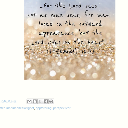
0:56:00 a.m.
mer
,
medmenneskelighet
,
oppfordring
,
perspektiver