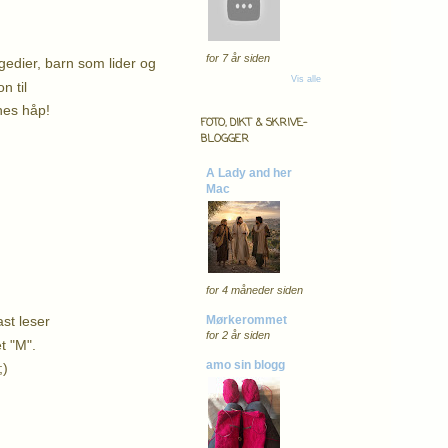
for 7 år siden
agedier, barn som lider og
Vis alle
on til
nnes håp!
FOTO, DIKT & SKRIVE-
BLOGGER
A Lady and her
Mac
for 4 måneder siden
ast leser
Mørkerommet
for 2 år siden
t "M".
amo sin blogg
;)