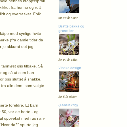
g hele hennes kroppsspråk
kikket fra henne og rett
dt og overrasket. Folk
for ett år siden
Bratte bakka og
grøne lier
llkåpe med synlige hvite
erke (fra gamle tider da
r jo akkurat det jeg
for ett år siden
 tannløst glis tilbake. Så
Vibeke design
er og så ut som han
or oss sluttet å snakke,
- fra alle dem, som valgte
for 6 år siden
erte foreldre. Et barn
{Fabelaktig}
 50, var de borte - og
al oppvekst med rus i arv
 "Hvor da?" spurte jeg.