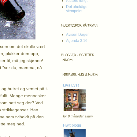
Å bære tungt
Det uheldige
stempelet
HJERTESPOR PÅ TRYKK
Avisen Dagen
Agenda 3:16
, som om det skulle vært
en, plukker dem opp,
BLOGGER JEG TITTER
INNOM:
per til, må jeg skjønne!
llt "ser du, mamma, nå
INTERIØR, HUS & HJEM
Livs Lyst
 og hutret og ventet på t-
ppfullt. Mange mennesker
en som satt seg der? Ved
n strikkegenser. Han
rene som tviholdt på den
for 9 måneder siden
sette meg ned.
Hwit blogg