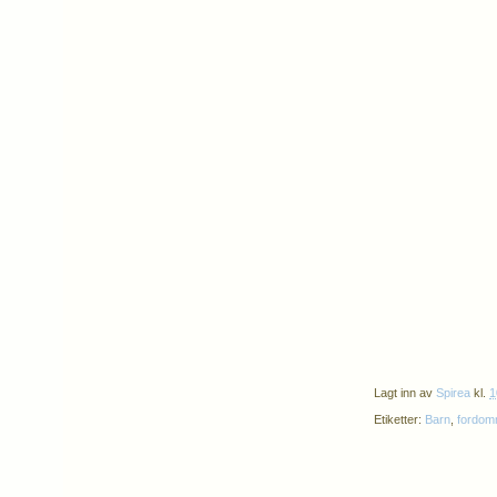
Lagt inn av
Spirea
kl.
1
Etiketter:
Barn
,
fordom