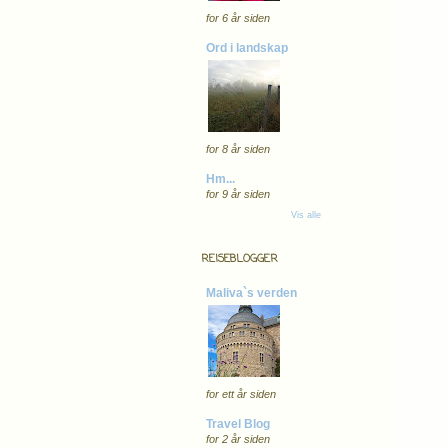
for 6 år siden
Ord i landskap
for 8 år siden
Hm...
for 9 år siden
Vis alle
REISEBLOGGER
Maliva`s verden
for ett år siden
Travel Blog
for 2 år siden