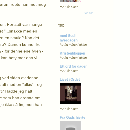
 døren, ropte han mot meg
for 7 år siden
Vis alle
sken. Fortsatt var mange
TRO
t "...snakke med en
med Gud i
ten en smule? Kan det
hverdagen
 ytre? Damen kunne like
for én måned siden
a - for denne ene fyren -
Kristenbloggen
, kan bety mer enn vi
for én måned siden
Ett ord for dagen
for 2 år siden
seg ved siden av denne
Livet i Ordet
 alt med en "alkis" - og
rt? Hadde jeg hatt
 ble som han drømte om.
je ikke så fin, men han
for 7 år siden
Fra Guds hjerte