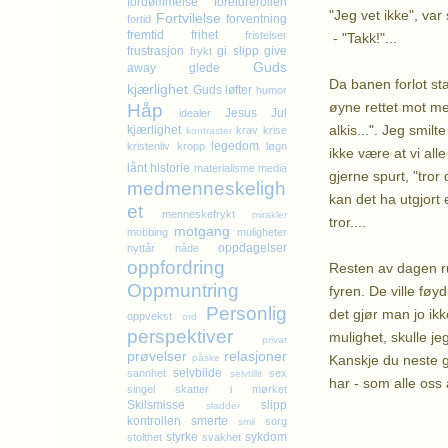
fordømmelse
foreldrerollen
"Jeg vet ikke", va
Fortvilelse
forventning
fortid
fremtid
frihet
fristelser
- "Takk!"...
frustrasjon
gi slipp
give
frykt
Guds
away
glede
Da banen forlot st
kjærlighet
Guds løfter
humor
øyne rettet mot m
Håp
Jesus
Jul
idealer
alkis...". Jeg smilt
kjærlighet
krav
krise
kontraster
legedom
kristenliv
kropp
løgn
ikke være at vi all
lånt historie
materialisme
media
gjerne spurt, "tror
medmenneskeligh
kan det ha utgjort 
et
menneskefrykt
mirakler
tror....
motgang
mobbing
muligheter
oppdagelser
nyttår
nåde
oppfordring
Resten av dagen rus
Oppmuntring
fyren. De ville føy
Personlig
det gjør man jo ik
oppvekst
ord
perspektiver
mulighet, skulle j
privat
prøvelser
relasjoner
Kanskje du neste g
påske
selvbilde
sannhet
sex
selvtillit
har - som alle oss a
singel
skatter i mørket
K
Skilsmisse
slipp
sladder
kontrollen
smerte
sorg
smil
styrke
sykdom
stolthet
svakhet