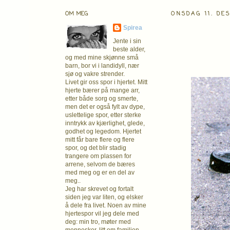
OM MEG
ONSDAG 11. DE
Spirea
Jente i sin
beste alder,
og med mine skjønne små
barn, bor vi i landidyll, nær
sjø og vakre strender.
Livet gir oss spor i hjertet. Mitt
hjerte bærer på mange arr,
etter både sorg og smerte,
men det er også fylt av dype,
uslettelige spor, etter sterke
inntrykk av kjærlighet, glede,
godhet og legedom. Hjertet
mitt får bare flere og flere
spor, og det blir stadig
trangere om plassen for
arrene, selvom de bæres
med meg og er en del av
meg..
Jeg har skrevet og fortalt
siden jeg var liten, og elsker
å dele fra livet. Noen av mine
hjertespor vil jeg dele med
deg: min tro, møter med