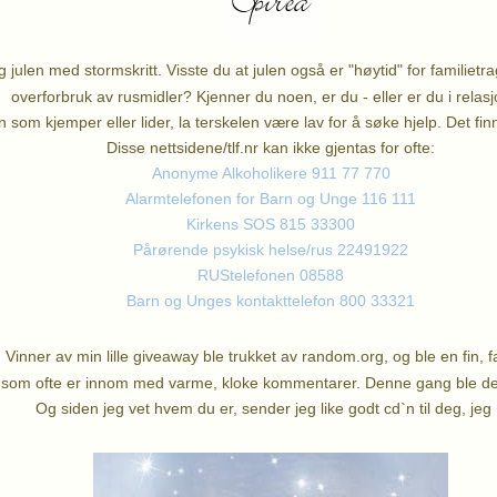
julen med stormskritt. Visste du at julen også er "høytid" for familietr
overforbruk av rusmidler? Kjenner du noen, er du - eller er du i relasj
n som kjemper eller lider, la terskelen være lav for å søke hjelp. Det fi
Disse nettsidene/tlf.nr kan ikke gjentas for ofte:
Anonyme Alkoholikere 911 77 770
Alarmtelefonen for Barn og Unge 116 111
Kirkens SOS 815 33300
Pårørende psykisk helse/rus 22491922
RUStelefonen 08588
Barn og Unges kontakttelefon 800 33321
♥
Vinner av min lille giveaway ble trukket av random.org, og ble en fin, f
som ofte er innom med varme, kloke kommentarer. Denne gang ble de
Og siden jeg vet hvem du er, sender jeg like godt cd`n til deg, jeg 