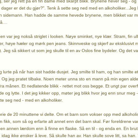
eg, ser jeg rett på en fin dame med skarpt blikk. Brynene hever seg - o
le dager er det du gjør?". Tenk å sette seg ned med en alkoholiker...Jeg 
in sidemann. Han hadde de samme hevede brynene, men blikket var mil
å....
n var jeg nokså striglet i looken. Nøye sminket, nye klær. Stram, fin u
er, høye hæler og mørk pen jeans. Skinnveske og skjerf av eksklusivt m
.). Jeg så sikkert ut som jeg skulle til en av Oslos fine bydeler. Og det va
g lurte på når han sist hadde dusjet. Jeg smilte til ham, og han smilte et
 Og jeg pratet tilbake. Noen meter unna sto en mann på min egen ald
ra månen. Et nedlatende blikk - rettet mot oss begge. Et ungt par overf
nde og lytte. I det jeg kikker opp, møter jeg blikk hvor jeg enn snur meg 
tte seg ned - med en alkoholiker.
storie de 20 minuttene vi delte. Om et barn som vokser opp med alkoholis
fikk, som så og erfarte alt annet enn det barn skal. Før foreldrene var
en annen lærdom enn å finne en flaske. Så en til - og enda en. En brut
n idag ikke ønsker å leve. Så skulle han av. Han skulle sove litt, sa han.