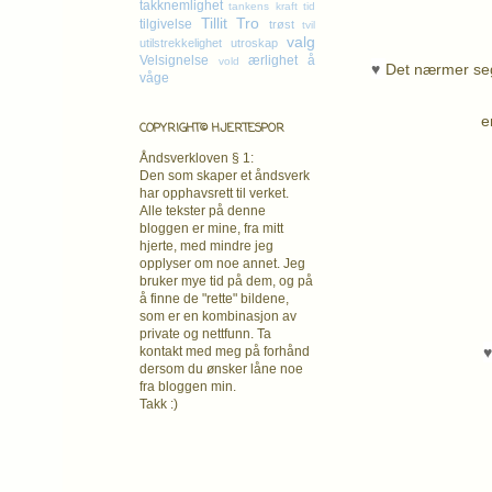
takknemlighet
tankens kraft
tid
Tillit
Tro
tilgivelse
trøst
tvil
valg
utilstrekkelighet
utroskap
Velsignelse
ærlighet
å
vold
♥
Det nærmer seg 
våge
e
COPYRIGHT© HJERTESPOR
Åndsverkloven § 1:
Den som skaper et åndsverk
har opphavsrett
til verket.
Alle tekster på denne
bloggen er mine, fra mitt
hjerte, med mindre jeg
opplyser om noe annet. Jeg
bruker mye tid på dem, og på
å finne de "rette" bildene,
som er en kombinasjon av
private og nettfunn. Ta
kontakt med meg på forhånd
dersom du ønsker låne noe
fra bloggen min.
Takk :)