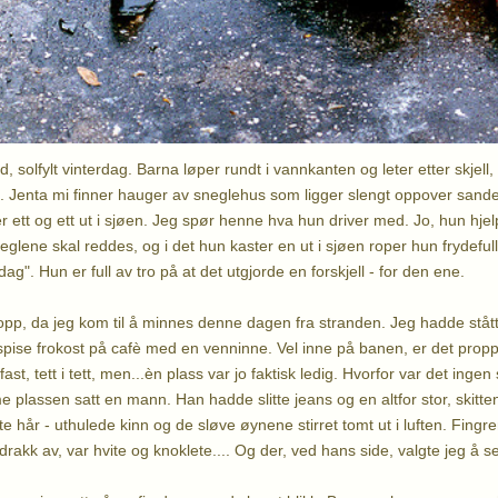
, solfylt vinterdag. Barna løper rundt i vannkanten og leter etter skjell
 Jenta mi finner hauger av sneglehus som ligger slengt oppover sand
er ett og ett ut i sjøen. Jeg spør henne hva hun driver med. Jo, hun hjel
eglene skal reddes, og i det hun kaster en ut i sjøen roper hun frydefu
dag". Hun er full av tro på at det utgjorde en forskjell - for den ene.
topp, da jeg kom til å minnes denne dagen fra stranden. Jeg hadde stått
spise frokost på cafè med en venninne. Vel inne på banen, er det pro
fast, tett i tett, men...èn plass var jo faktisk ledig. Hvorfor var det ing
 plassen satt en mann. Han hadde slitte jeans og en altfor stor, skitte
te hår - uthulede kinn og de sløve øynene stirret tomt ut i luften. Fing
rakk av, var hvite og knoklete.... Og der, ved hans side, valgte jeg å 