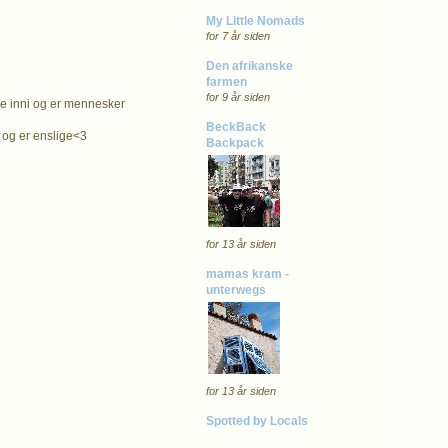
My Little Nomads
for 7 år siden
Den afrikanske
farmen
for 9 år siden
ike inni og er mennesker
BeckBack
r og er enslige<3
Backpack
for 13 år siden
mamas kram -
unterwegs
for 13 år siden
Spotted by Locals