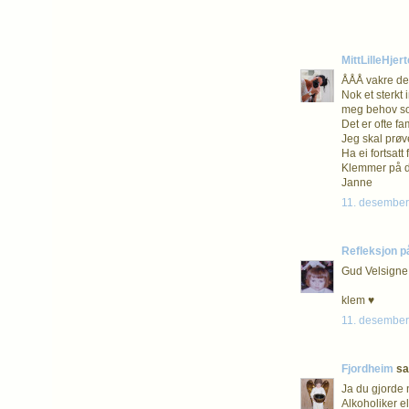
MittLilleHjert
ÅÅÅ vakre de
Nok et sterkt 
meg behov som
Det er ofte fa
Jeg skal prøve
Ha ei fortsatt
Klemmer på di
Janne
11. desember 
Refleksjon p
Gud Velsigne d
klem ♥
11. desember 
Fjordheim
sa.
Ja du gjorde 
Alkoholiker ell