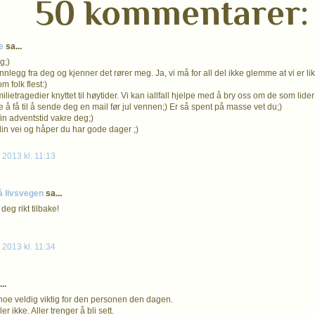
50 kommentarer:
e
sa...
g;)
innlegg fra deg og kjenner det rører meg. Ja, vi må for all del ikke glemme at vi er l
 folk flest:)
milietragedier knyttet til høytider. Vi kan iallfall hjelpe med å bry oss om de som lide
 å få til å sende deg en mail før jul vennen;) Er så spent på masse vet du;)
 fin adventstid vakre deg;)
n vei og håper du har gode dager ;)
2013 kl. 11:13
å livsvegen
sa...
eg rikt tilbake!
2013 kl. 11:34
..
noe veldig viktig for den personen den dagen.
er ikke. Aller trenger å bli sett.