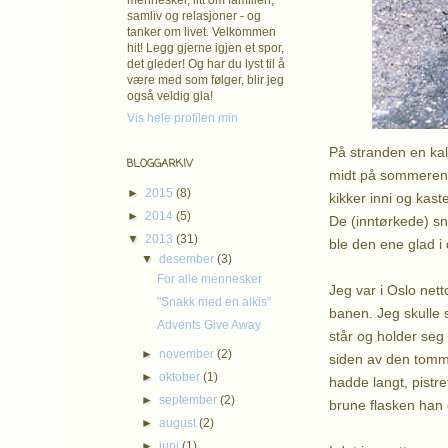
mennesker, litt om familien,
samliv og relasjoner - og
tanker om livet. Velkommen
hit! Legg gjerne igjen et spor,
det gleder! Og har du lyst til å
være med som følger, blir jeg
også veldig gla!
Vis hele profilen min
På stranden en kald
BLOGGARKIV
midt på sommeren.
►
2015
(8)
kikker inni og kast
►
2014
(5)
De (inntørkede) sn
▼
2013
(31)
ble den ene glad i 
▼
desember
(3)
For alle mennesker
Jeg var i Oslo net
"Snakk med en alkis"
banen. Jeg skulle 
Advents Give Away
står og holder seg 
►
november
(2)
siden av den tomme
►
oktober
(1)
hadde langt, pistre
►
september
(2)
brune flasken han d
►
august
(2)
►
juni
(1)