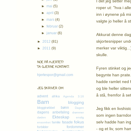
I det jeg setter m
►
mai
(5)
roper ut: "hva i al
►
april
(3)
inn i øynene på m
►
mars
(4)
valgte jo heller å st
►
februar
(2)
►
januar
(6)
Akkurat denne dage
skjortesnipper und
►
2012
(81)
merker var viktig..
►
2011
(9)
skulle.
NOE PÅ HJERTET?
TA GJERNE KONTAKT:
Fyren stinket og je
begynte han prate.
hjertespor@gmail.com
hadde ramlet ned f
og ble heller sitte
JEG SKRIVER OM
å stå, fremfor å se
advent
afrika
Agenda 3:16
Barn
blogging
bønn
bloggtrøbbel
Jeg fikk en livshi
Dagen
dagens anbefaling
drømmer
som ingen barndom 
Ekteskap
døden
enslig
selv hadde han ing
fokus
fasade
familie
ensomhet
fordommer
forbilder
- og et liv, som ha