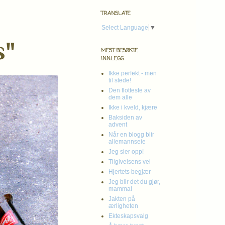
TRANSLATE
Select Language
▼
s"
MEST BESØKTE
INNLEGG
Ikke perfekt - men
til stede!
Den flotteste av
dem alle
Ikke i kveld, kjære
Baksiden av
advent
Når en blogg blir
allemannseie
Jeg sier opp!
Tilgivelsens vei
Hjertets begjær
Jeg blir det du gjør,
mamma!
Jakten på
ærligheten
Ekteskapsvalg