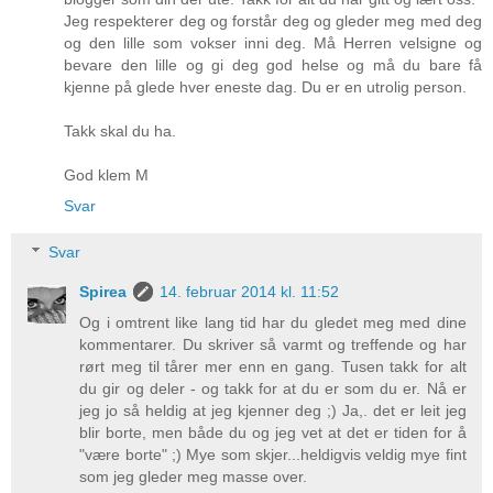
Jeg respekterer deg og forstår deg og gleder meg med deg
og den lille som vokser inni deg. Må Herren velsigne og
bevare den lille og gi deg god helse og må du bare få
kjenne på glede hver eneste dag. Du er en utrolig person.
Takk skal du ha.
God klem M
Svar
Svar
Spirea
14. februar 2014 kl. 11:52
Og i omtrent like lang tid har du gledet meg med dine
kommentarer. Du skriver så varmt og treffende og har
rørt meg til tårer mer enn en gang. Tusen takk for alt
du gir og deler - og takk for at du er som du er. Nå er
jeg jo så heldig at jeg kjenner deg ;) Ja,. det er leit jeg
blir borte, men både du og jeg vet at det er tiden for å
"være borte" ;) Mye som skjer...heldigvis veldig mye fint
som jeg gleder meg masse over.