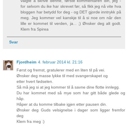
valgte å skrive denne, første kommentaren din, jeg -
for selvom du ike har skrevet før, så fikk jeg nå vite hva
bloggen har betydd for deg - og DET gjorde inntrykk på
meg. Jeg kommer vel kanskje til å si noe om når den
lille er kommet til verden, ja... ;) Ønsker deg alt godt.
Klem fra Spirea
Svar
Fjordheim
4. februar 2014 kl. 21:16
Først og fremst, gratulerer med en liten til på vei.
Ønsker deg masse lykke til med svangerskapet og
etter hvert fødselen.
Så må jeg si at jeg kommer til å savne dine flotte innlegg.
Du har kommet med så mye som har gitt både glede og
håp.
Håper at du komme tilbake igjen etter pausen din.
Ønsker deg Guds velsignelse i dager som ligger fremfor
deg
Klem fra meg :)