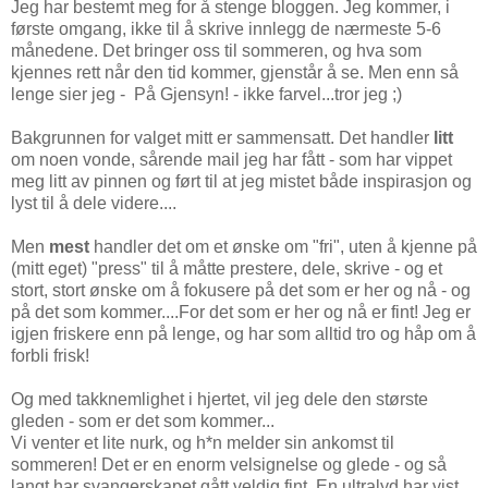
Jeg har bestemt meg for å stenge bloggen. Jeg kommer, i
første omgang, ikke til å skrive innlegg de nærmeste 5-6
månedene. Det bringer oss til sommeren, og hva som
kjennes rett når den tid kommer, gjenstår å se. Men enn så
lenge sier jeg - På Gjensyn! - ikke farvel...tror jeg ;)
Bakgrunnen for valget mitt er sammensatt. Det handler
litt
om noen vonde, sårende mail jeg har fått - som har vippet
meg litt av pinnen og ført til at jeg mistet både inspirasjon og
lyst til å dele videre....
Men
mest
handler det om et ønske om "fri", uten å kjenne på
(mitt eget) "press" til å måtte prestere, dele, skrive - og et
stort, stort ønske om å fokusere på det som er her og nå - og
på det som kommer....For det som er her og nå er fint! Jeg er
igjen friskere enn på lenge, og har som alltid tro og håp om å
forbli frisk!
Og med takknemlighet i hjertet, vil jeg dele den største
gleden - som er det som kommer...
Vi venter et lite nurk, og h*n melder sin ankomst til
sommeren! Det er en enorm velsignelse og glede - og så
langt har svangerskapet gått veldig fint. En ultralyd har vist