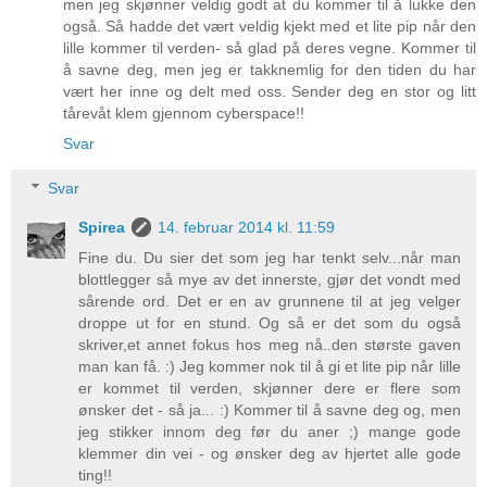
men jeg skjønner veldig godt at du kommer til å lukke den
også. Så hadde det vært veldig kjekt med et lite pip når den
lille kommer til verden- så glad på deres vegne. Kommer til
å savne deg, men jeg er takknemlig for den tiden du har
vært her inne og delt med oss. Sender deg en stor og litt
tårevåt klem gjennom cyberspace!!
Svar
Svar
Spirea
14. februar 2014 kl. 11:59
Fine du. Du sier det som jeg har tenkt selv...når man
blottlegger så mye av det innerste, gjør det vondt med
sårende ord. Det er en av grunnene til at jeg velger
droppe ut for en stund. Og så er det som du også
skriver,et annet fokus hos meg nå..den største gaven
man kan få. :) Jeg kommer nok til å gi et lite pip når lille
er kommet til verden, skjønner dere er flere som
ønsker det - så ja... :) Kommer til å savne deg og, men
jeg stikker innom deg før du aner ;) mange gode
klemmer din vei - og ønsker deg av hjertet alle gode
ting!!