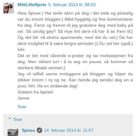
MittLilleHjerte
5. februar 2014 kl. 08:53
Heia Spirea:) Har tenkt sånn på deg i det siste og plutselig
var du innom bloggen:) Alltid hyggelig og fine kommentarer
fra deg. Først og fremst vil jeg gratulere deg med baby på
vei. Så utrolig gøy!! Så mye fint dere nå har å se frem til;)
Og det blir nå ekstra spennende, med det du vet;) Da har
dere mulighet til å være lengre perioder;)) Du vet her også;)
hihi.
Det er leit med sårende e-poster og tar motivasjonen fra
deg. Men sikkert lurt i å ta seg en pause, så kommer så
sterkere tilbake vennen;)
Jeg vil iallfall savne innleggene på bloggen og håper du
stikker innom i ny og ne. Kan hende jeg sender deg en e
post, hihi. Ha en strålende dag!
Goklem fra hjertet!
Janne
Svar
Svar
Spirea
14. februar 2014 kl. 11:57