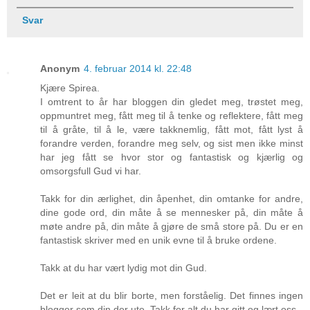
Svar
Anonym
4. februar 2014 kl. 22:48
Kjære Spirea.
I omtrent to år har bloggen din gledet meg, trøstet meg,
oppmuntret meg, fått meg til å tenke og reflektere, fått meg
til å gråte, til å le, være takknemlig, fått mot, fått lyst å
forandre verden, forandre meg selv, og sist men ikke minst
har jeg fått se hvor stor og fantastisk og kjærlig og
omsorgsfull Gud vi har.
Takk for din ærlighet, din åpenhet, din omtanke for andre,
dine gode ord, din måte å se mennesker på, din måte å
møte andre på, din måte å gjøre de små store på. Du er en
fantastisk skriver med en unik evne til å bruke ordene.
Takk at du har vært lydig mot din Gud.
Det er leit at du blir borte, men forståelig. Det finnes ingen
blogger som din der ute. Takk for alt du har gitt og lært oss.