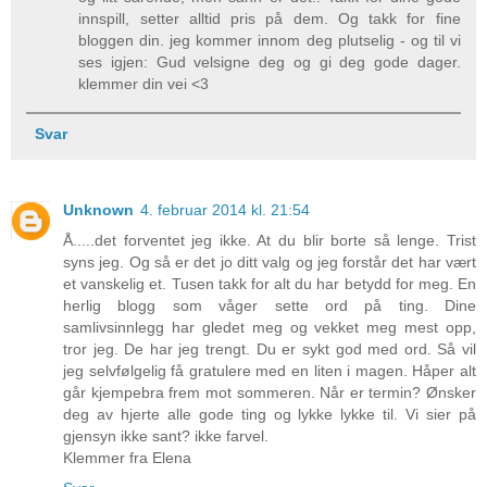
innspill, setter alltid pris på dem. Og takk for fine
bloggen din. jeg kommer innom deg plutselig - og til vi
ses igjen: Gud velsigne deg og gi deg gode dager.
klemmer din vei <3
Svar
Unknown
4. februar 2014 kl. 21:54
Å.....det forventet jeg ikke. At du blir borte så lenge. Trist
syns jeg. Og så er det jo ditt valg og jeg forstår det har vært
et vanskelig et. Tusen takk for alt du har betydd for meg. En
herlig blogg som våger sette ord på ting. Dine
samlivsinnlegg har gledet meg og vekket meg mest opp,
tror jeg. De har jeg trengt. Du er sykt god med ord. Så vil
jeg selvfølgelig få gratulere med en liten i magen. Håper alt
går kjempebra frem mot sommeren. Når er termin? Ønsker
deg av hjerte alle gode ting og lykke lykke til. Vi sier på
gjensyn ikke sant? ikke farvel.
Klemmer fra Elena