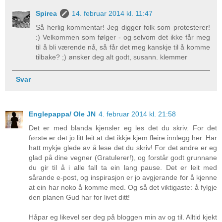
Spirea
14. februar 2014 kl. 11:47
Så herlig kommentar! Jeg digger folk som protesterer!
:) Velkommen som følger - og selvom det ikke får meg
til å bli værende nå, så får det meg kanskje til å komme
tilbake? ;) ønsker deg alt godt, susann. klemmer
Svar
Englepappa/ Ole JN
4. februar 2014 kl. 21:58
Det er med blanda kjensler eg les det du skriv. For det
første er det jo litt leit at det ikkje kjem fleire innlegg her. Har
hatt mykje glede av å lese det du skriv! For det andre er eg
glad på dine vegner (Gratulerer!), og forstår godt grunnane
du gir til å i alle fall ta ein lang pause. Det er leit med
sårande e-post, og inspirasjon er jo avgjerande for å kjenne
at ein har noko å komme med. Og så det viktigaste: å fylgje
den planen Gud har for livet ditt!
Håpar eg likevel ser deg på bloggen min av og til. Alltid kjekt