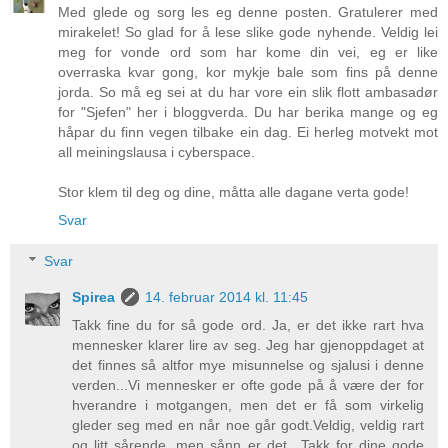
Med glede og sorg les eg denne posten. Gratulerer med
mirakelet! So glad for å lese slike gode nyhende. Veldig lei
meg for vonde ord som har kome din vei, eg er like
overraska kvar gong, kor mykje bale som fins på denne
jorda. So må eg sei at du har vore ein slik flott ambasadør
for "Sjefen" her i bloggverda. Du har berika mange og eg
håpar du finn vegen tilbake ein dag. Ei herleg motvekt mot
all meiningslausa i cyberspace.
Stor klem til deg og dine, måtta alle dagane verta gode!
Svar
Svar
Spirea
14. februar 2014 kl. 11:45
Takk fine du for så gode ord. Ja, er det ikke rart hva
mennesker klarer lire av seg. Jeg har gjenoppdaget at
det finnes så altfor mye misunnelse og sjalusi i denne
verden...Vi mennesker er ofte gode på å være der for
hverandre i motgangen, men det er få som virkelig
gleder seg med en når noe går godt.Veldig, veldig rart
og litt sårende, men sånn er det.. Takk for dine gode