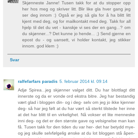
Skjønneste Janne! Tusen takk for at du stopper opp
her hos meg og skriver litt. Blir like gla hver gang jeg
ser deg innom :) Også er jeg så gla for å ha blitt litt
kjent med deg, og for mailkontakt med deg. Takk for all
hjelp til det du vet - kanskje vi ses der en gang...? om
du skjønner...? Det kunne jo hende... ;) Send gjerne en
epost du - og uansett, vi holder kontakt, jeg stikker
innom. god klem :)
Svar
ralfefarfars paradis
5. februar 2014 kl. 09:14
Adjø Spirea...jeg skjønner valget ditt. Du har blottlagt ditt
innerste og da er vonde ord ekstra bitre. Jeg har bestandig
vært glad i bloggen din- og i deg- selv om jeg jo ikke kjenner
deg- så har jeg følt at du har vært så sterkt tilstede her inne
at det har blitt til en virkelighet. Nå vokser et lite menneske
inni deg- og det er den største gave og velsignelse man kan
få. Tusen takk for den tiden du var her- det har betydd mye-
og jeg skulle selvfølgelig ønske at du lot bloggen stå åpen-