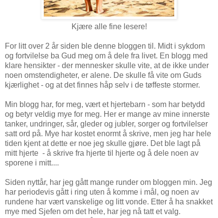
Kjære alle fine lesere!
For litt over 2 år siden ble denne bloggen til. Midt i sykdom
og fortvilelse ba Gud meg om å dele fra livet. En blogg med
klare hensikter - der mennesker skulle vite, at de ikke under
noen omstendigheter, er alene. De skulle få vite om Guds
kjærlighet - og at det finnes håp selv i de tøffeste stormer.
Min blogg har, for meg, vært et hjertebarn - som har betydd
og betyr veldig mye for meg. Her er mange av mine innerste
tanker, undringer, sår, gleder og jubler, sorger og fortvilelser
satt ord på. Mye har kostet enormt å skrive, men jeg har hele
tiden kjent at dette er noe jeg skulle gjøre. Det ble lagt på
mitt hjerte - å skrive fra hjerte til hjerte og å dele noen av
sporene i mitt....
Siden nyttår, har jeg gått mange runder om bloggen min. Jeg
har periodevis gått i ring uten å komme i mål, og noen av
rundene har vært vanskelige og litt vonde. Etter å ha snakket
mye med Sjefen om det hele, har jeg nå tatt et valg.