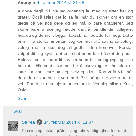
Anonym
4. februar 2014 kl. 21:09
Å gode deg!! Nå ble jeg ordentlig lei meg og sitter her og
gråter. Også føles det jo så feil når du skriver om en stor
glede på vei hos dere og jeg må jo bare gratulerer. Jeg
skulle bare ønske jeg hadde klart å fomidle det tidligere,
hva du og denne bloggen faktisk har betydd for meg. Dette
er min første kommentar! Jeg kommer til å savne så veldig,
veldig, men ønsker deg alt godt i tiden fremover. Forstår
valget ditt og synst det er leit at noen har tråkket deg ned.
Heldivis er det bare litt av grunnen til nedlegging og ikke
hele da. Håper du kjenner for å skrive igjen når tiden er
inne. Ta godt vare på deg selv og dine. Kan vi få vite når
den lille er kommet til verden da? vil så gjerne vite at alt er
vel. Fra hele mitt hjerte tusen takk. Vennlig hilsen Kaja,
Oslo.
Svar
Svar
Spirea
14. februar 2014 kl. 11:37
Kjære deg, ikke gråte....Jeg ble veldig glad for at du