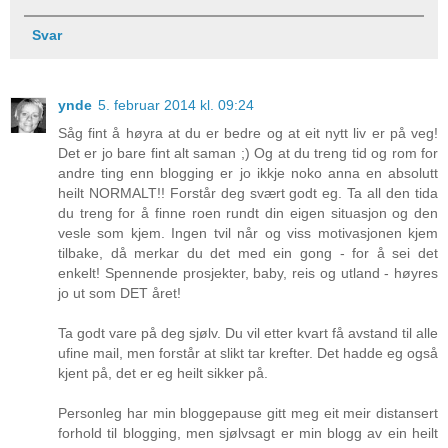
Svar
ynde
5. februar 2014 kl. 09:24
Såg fint å høyra at du er bedre og at eit nytt liv er på veg!
Det er jo bare fint alt saman ;) Og at du treng tid og rom for
andre ting enn blogging er jo ikkje noko anna en absolutt
heilt NORMALT!! Forstår deg svært godt eg. Ta all den tida
du treng for å finne roen rundt din eigen situasjon og den
vesle som kjem. Ingen tvil når og viss motivasjonen kjem
tilbake, då merkar du det med ein gong - for å sei det
enkelt! Spennende prosjekter, baby, reis og utland - høyres
jo ut som DET året!
Ta godt vare på deg sjølv. Du vil etter kvart få avstand til alle
ufine mail, men forstår at slikt tar krefter. Det hadde eg også
kjent på, det er eg heilt sikker på.
Personleg har min bloggepause gitt meg eit meir distansert
forhold til blogging, men sjølvsagt er min blogg av ein heilt