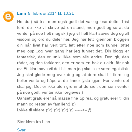
Linn
5. februar 2014 kl. 10:21
Hei du:) så trist men også godt det var og lese dette. Trist
fordi du ikke vil skrive på en stund, men godt og se at du
venter på noe helt magisk:) jeg vil helt klart savne deg og all
visdom og ord du deler her. Jeg har lett igjennom bloggen
din når livet har vert tøft, lett etter noe som kunne løftet
meg opp...og hver gang har jeg funnet det. Din blogg er
fantastisk, den er unik, ikke som alle andre. Den gir, den
råder, og den forklarer, den er som en bok du aldri får nok
av. Ett klart savn vil det bli, men jeg skal ikke være egoistisk.
Jeg skal glede meg over deg og at dere skal bli flere, og
heller vente og håpe at du finner lysta igjen. For vente det
skal jeg. Det er ikke uten grunn at de sier, den som venter
på noe godt, venter ikke forgjeves:)
Uansett gratulerer så masse fine Spirea, og gratulerer til din
mann og resten av familien:):):)
Lykke til videre:):):):):):):):):):):) -----<--@
Stor klem fra Linn
Svar