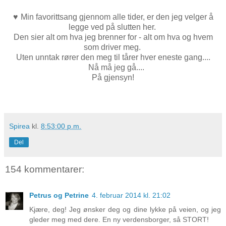
♥
Min favorittsang gjennom alle tider, er den jeg velger å
legge ved på slutten her.
Den sier alt om hva jeg brenner for - alt om hva og hvem
som driver meg.
Uten unntak rører den meg til tårer hver eneste gang....
Nå må jeg gå....
På gjensyn!
Spirea
kl.
8:53:00 p.m.
Del
154 kommentarer:
Petrus og Petrine
4. februar 2014 kl. 21:02
Kjære, deg! Jeg ønsker deg og dine lykke på veien, og jeg
gleder meg med dere. En ny verdensborger, så STORT!