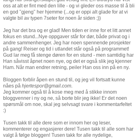
oss at alt er fint med den lille - og vi gleder oss masse til å bli
en god "gjeng" her hjemme (...og er oppi alt glade for at vi
valgte bil av typen 7seter for noen år siden ;))
Jeg har det bra og er glad! Men tiden er inne for et litt annet
fokus en stund...Nye oppgaver står for dør, både privat og i
andre sammenhenger. Jeg har noen spennende prosjekter
på gang! Reiser og tid i utlandet står også på programmet!
Gud lar meg få stenge døren for en stund - men samtidig har
Han såvisst åpnet noen nye, og det er også slik jeg kjenner
Ham. Når man endrer retning, peiler Han oss inn på en ny.
Bloggen forblir åpen en stund til, og jeg vil fortsatt kunne
nåes på
hjertespor@gmail.com
.
Jeg kommer også til å kose meg med å stikke innom
bloggvenner i ny og ne, så borte blir jeg ikke! Er det noen
spørsmål om noe, skal jeg selvsagt svare i kommentarfeltet
:)
Tusen takk til alle dere som er innom her og leser,
kommenterer og engasjerer dere! Tusen takk til alle som har
valgt å følge bloggen! Tusen takk for alle nydelige,