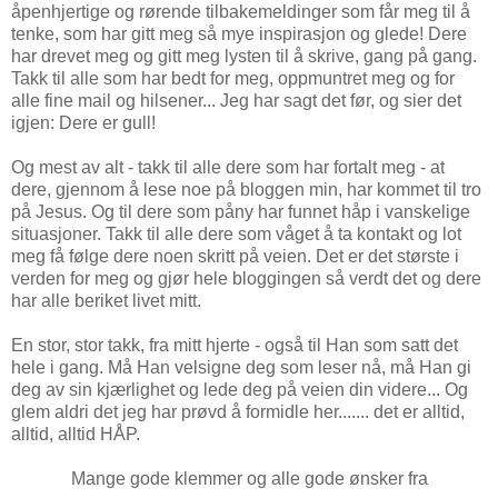
åpenhjertige og rørende tilbakemeldinger som får meg til å
tenke, som har gitt meg så mye inspirasjon og glede! Dere
har drevet meg og gitt meg lysten til å skrive, gang på gang.
Takk til alle som har bedt for meg, oppmuntret meg og for
alle fine mail og hilsener... Jeg har sagt det før, og sier det
igjen: Dere er gull!
Og mest av alt - takk til alle dere som har fortalt meg - at
dere, gjennom å lese noe på bloggen min, har kommet til tro
på Jesus. Og til dere som påny har funnet håp i vanskelige
situasjoner. Takk til alle dere som våget å ta kontakt og lot
meg få følge dere noen skritt på veien. Det er det største i
verden for meg og gjør hele bloggingen så verdt det og dere
har alle beriket livet mitt.
En stor, stor takk, fra mitt hjerte - også til Han som satt det
hele i gang. Må Han velsigne deg som leser nå, må Han gi
deg av sin kjærlighet og lede deg på veien din videre... Og
glem aldri det jeg har prøvd å formidle her....... det er alltid,
alltid, alltid HÅP.
Mange gode klemmer og alle gode ønsker fra