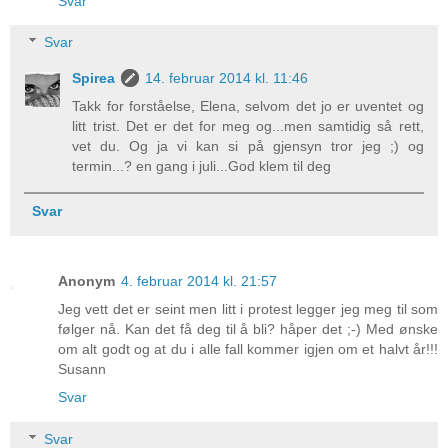
Svar
Svar
Spirea
14. februar 2014 kl. 11:46
Takk for forståelse, Elena, selvom det jo er uventet og
litt trist. Det er det for meg og...men samtidig så rett,
vet du. Og ja vi kan si på gjensyn tror jeg ;) og
termin...? en gang i juli...God klem til deg
Svar
Anonym
4. februar 2014 kl. 21:57
Jeg vett det er seint men litt i protest legger jeg meg til som
følger nå. Kan det få deg til å bli? håper det ;-) Med ønske
om alt godt og at du i alle fall kommer igjen om et halvt år!!!
Susann
Svar
Svar