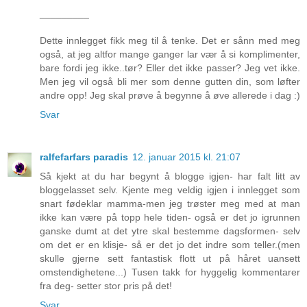
_________
Dette innlegget fikk meg til å tenke. Det er sånn med meg
også, at jeg altfor mange ganger lar vær å si komplimenter,
bare fordi jeg ikke..tør? Eller det ikke passer? Jeg vet ikke.
Men jeg vil også bli mer som denne gutten din, som løfter
andre opp! Jeg skal prøve å begynne å øve allerede i dag :)
Svar
ralfefarfars paradis
12. januar 2015 kl. 21:07
Så kjekt at du har begynt å blogge igjen- har falt litt av
bloggelasset selv. Kjente meg veldig igjen i innlegget som
snart fødeklar mamma-men jeg trøster meg med at man
ikke kan være på topp hele tiden- også er det jo igrunnen
ganske dumt at det ytre skal bestemme dagsformen- selv
om det er en klisje- så er det jo det indre som teller.(men
skulle gjerne sett fantastisk flott ut på håret uansett
omstendighetene...) Tusen takk for hyggelig kommentarer
fra deg- setter stor pris på det!
Svar