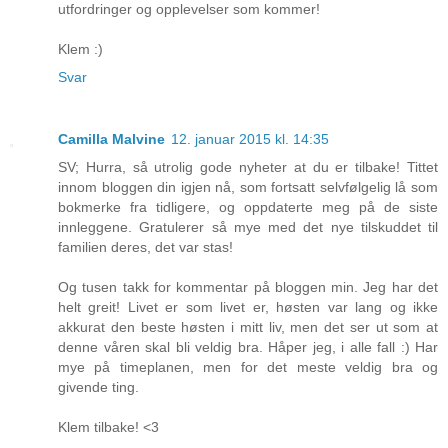
utfordringer og opplevelser som kommer!
Klem :)
Svar
Camilla Malvine
12. januar 2015 kl. 14:35
SV; Hurra, så utrolig gode nyheter at du er tilbake! Tittet
innom bloggen din igjen nå, som fortsatt selvfølgelig lå som
bokmerke fra tidligere, og oppdaterte meg på de siste
innleggene. Gratulerer så mye med det nye tilskuddet til
familien deres, det var stas!
Og tusen takk for kommentar på bloggen min. Jeg har det
helt greit! Livet er som livet er, høsten var lang og ikke
akkurat den beste høsten i mitt liv, men det ser ut som at
denne våren skal bli veldig bra. Håper jeg, i alle fall :) Har
mye på timeplanen, men for det meste veldig bra og
givende ting.
Klem tilbake! <3