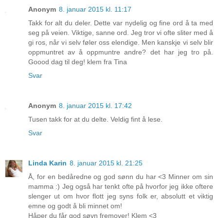
Anonym
8. januar 2015 kl. 11:17
Takk for alt du deler. Dette var nydelig og fine ord å ta med
seg på veien. Viktige, sanne ord. Jeg tror vi ofte sliter med å
gi ros, når vi selv føler oss elendige. Men kanskje vi selv blir
oppmuntret av å oppmuntre andre? det har jeg tro på.
Goood dag til deg! klem fra Tina
Svar
Anonym
8. januar 2015 kl. 17:42
Tusen takk for at du delte. Veldig fint å lese.
Svar
Linda Karin
8. januar 2015 kl. 21:25
Å, for en bedåredne og god sønn du har <3 Minner om sin
mamma :) Jeg også har tenkt ofte på hvorfor jeg ikke oftere
slenger ut om hvor flott jeg syns folk er, absolutt et viktig
emne og godt å bli minnet om!
Håper du får god søvn fremover! Klem <3