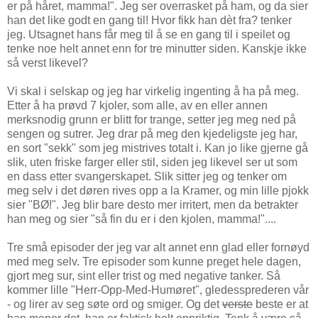
er på håret, mamma!". Jeg ser overrasket på ham, og da sier
han det like godt en gang til! Hvor fikk han dèt fra? tenker
jeg. Utsagnet hans får meg til å se en gang til i speilet og
tenke noe helt annet enn for tre minutter siden. Kanskje ikke
så verst likevel?
Vi skal i selskap og jeg har virkelig ingenting å ha på meg.
Etter å ha prøvd 7 kjoler, som alle, av en eller annen
merksnodig grunn er blitt for trange, setter jeg meg ned på
sengen og sutrer. Jeg drar på meg den kjedeligste jeg har,
en sort "sekk" som jeg mistrives totalt i. Kan jo like gjerne gå
slik, uten friske farger eller stil, siden jeg likevel ser ut som
en dass etter svangerskapet. Slik sitter jeg og tenker om
meg selv i det døren rives opp a la Kramer, og min lille pjokk
sier "BØ!". Jeg blir bare desto mer irritert, men da betrakter
han meg og sier "så fin du er i den kjolen, mamma!"....
Tre små episoder der jeg var alt annet enn glad eller fornøyd
med meg selv. Tre episoder som kunne preget hele dagen,
gjort meg sur, sint eller trist og med negative tanker. Så
kommer lille "Herr-Opp-Med-Humøret", gledessprederen vår
- og lirer av seg søte ord og smiger. Og det
verste
beste er at