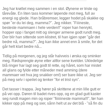
Jeg har krøllet meg sammen i en stol. Øynene er triste og
tårevåte. En liten tass kommer løpende mot meg, full av
energi og glede. Han bråbremser, legger hodet på skakke og
spør "er du lei deg, mamma?". Jeg nikker. "Fiiineste,
besteste mammaen i hele verden!!" roper han henrykt,
hopper opp i fanget mitt og slenger armene godt rundt meg.
Der blir han sittende som klistret, til han igjen spør "går det
bedre nå, mamma?". Jeg kan ikke annet enn å smile, for det
går helt klart bedre nå...
Tidlig på morgenen, og jeg står halvveis i ørska og sminker
meg. Rødsprengte øyne etter altfor sene kvelder. Ukledelige
blå ringer har lagt seg godt til rette, og håret, som har mistet
all glans og fylde etter måneder med amming (dere
mammaer vet hva jeg snakker om!) ser bare ikke ut. Jeg ser
på meg selv i speilet og tenker "for et trist syn".
Det tasser i trappa. Jeg hører på skrittene at min lille gutt er
på vei opp. Døren til badet rives opp, og en glad gutt kaster
seg rundt magen min og roper "fiiiiiineste mamma!!!", før han
kikker opp på meg og sier, sånn helt ut av det blå - "så fin du