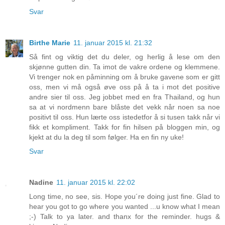
Svar
Birthe Marie
11. januar 2015 kl. 21:32
Så fint og viktig det du deler, og herlig å lese om den
skjønne gutten din. Ta imot de vakre ordene og klemmene.
Vi trenger nok en påminning om å bruke gavene som er gitt
oss, men vi må også øve oss på å ta i mot det positive
andre sier til oss. Jeg jobbet med en fra Thailand, og hun
sa at vi nordmenn bare blåste det vekk når noen sa noe
positivt til oss. Hun lærte oss istedetfor å si tusen takk når vi
fikk et kompliment. Takk for fin hilsen på bloggen min, og
kjekt at du la deg til som følger. Ha en fin ny uke!
Svar
Nadine
11. januar 2015 kl. 22:02
Long time, no see, sis. Hope you´re doing just fine. Glad to
hear you got to go where you wanted ...u know what I mean
;-) Talk to ya later. and thanx for the reminder. hugs &