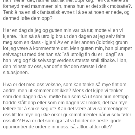
han mener det, han er faktisk helt oppriktig. Tenk å være så
fornøyd med mammaen sin, mens hun er det stikk motsatte?.
Tenk å ha en slik fantastisk evne til å se at noen er nede, og
dermed løfte dem opp?
Her en dag da jeg og gutten min var på tur, møtte vi en vi
kjente. Hun så så utrolig bra ut den dagen at jeg selv følte
meg som en dass - igjen! Av en eller annen (idiotisk) grunn
lot jeg være å kommentere det. Men gutten min, han plumpet
selvsagt ut med det han så: "så utrolig fin du er i dag!" sa
han ivrig og fikk selvsagt verdens største smil tilbake. Han,
den minste av oss, var definitivt den største i den
situasjonen.
Hva er det med oss voksne, som kan tenke så mye fint om
andre, men ut kommer det ikke? Mens det kjipe vi tenker,
som den dagen da vi møtte hun som så ut som hun nettopp
hadde stått opp eller som om dagen var møkk, det har mye
lettere for å snike seg ut? Kan det være at vi sammenligner
oss litt for mye og ikke orker gi komplimenter når vi selv føler
oss ille? Hva er det som gjør at vi holder de beste, gode,
oppmuntrende ordene inni oss, så altfor, altfor ofte?