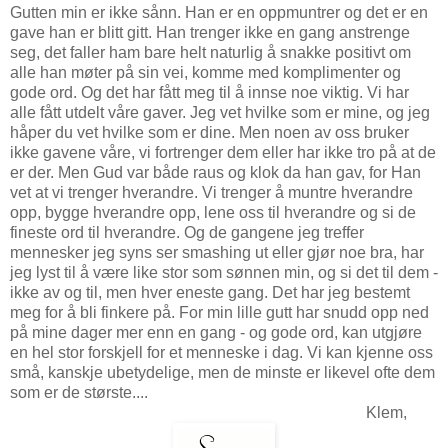
Gutten min er ikke sånn. Han er en oppmuntrer og det er en
gave han er blitt gitt. Han trenger ikke en gang anstrenge
seg, det faller ham bare helt naturlig å snakke positivt om
alle han møter på sin vei, komme med komplimenter og
gode ord. Og det har fått meg til å innse noe viktig. Vi har
alle fått utdelt våre gaver. Jeg vet hvilke som er mine, og jeg
håper du vet hvilke som er dine. Men noen av oss bruker
ikke gavene våre, vi fortrenger dem eller har ikke tro på at de
er der. Men Gud var både raus og klok da han gav, for Han
vet at vi trenger hverandre. Vi trenger å muntre hverandre
opp, bygge hverandre opp, lene oss til hverandre og si de
fineste ord til hverandre. Og de gangene jeg treffer
mennesker jeg syns ser smashing ut eller gjør noe bra, har
jeg lyst til å være like stor som sønnen min, og si det til dem -
ikke av og til, men hver eneste gang. Det har jeg bestemt
meg for å bli finkere på. For min lille gutt har snudd opp ned
på mine dager mer enn en gang - og gode ord, kan utgjøre
en hel stor forskjell for et menneske i dag. Vi kan kjenne oss
små, kanskje ubetydelige, men de minste er likevel ofte dem
som er de største....
Klem,