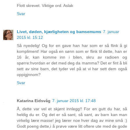
Flott skrevet. Viktige ord. Aslak
Svar
Livet, døden, kjærligheten og bamsemums
7. januar
2015 kl. 15:12
Så nyedelig! Og for en gave han har som er så flink å gi
kompliment! Har også en sønn som er flink til dette, han er
16 år, kan komme inn i bilen, skru av radioen og
spørre:hvordan er det med deg da mamma? Det er fint å bli
sett av sine barn, det tyder vel på at vi har sett dem også
oppigjnnom?
Svar
Katarina Eidsvåg
7. januar 2015 kl. 17:48
Å, dette var vel et skjønt innlegg!! For en gutt du har, så
heldig du er. Og det er så sant, så sant, av barn kan man
virkelig lære masse! jeg lærer noe hver dag av mine små :)
Godt poeng dette,i å prøve være litt oftere ute med de gode