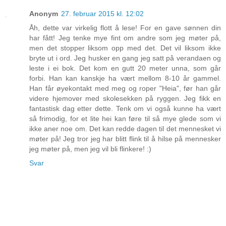
Anonym
27. februar 2015 kl. 12:02
Åh, dette var virkelig flott å lese! For en gave sønnen din
har fått! Jeg tenke mye fint om andre som jeg møter på,
men det stopper liksom opp med det. Det vil liksom ikke
bryte ut i ord. Jeg husker en gang jeg satt på verandaen og
leste i ei bok. Det kom en gutt 20 meter unna, som går
forbi. Han kan kanskje ha vært mellom 8-10 år gammel.
Han får øyekontakt med meg og roper "Heia", før han går
videre hjemover med skolesekken på ryggen. Jeg fikk en
fantastisk dag etter dette. Tenk om vi også kunne ha vært
så frimodig, for et lite hei kan føre til så mye glede som vi
ikke aner noe om. Det kan redde dagen til det mennesket vi
møter på! Jeg tror jeg har blitt flink til å hilse på mennesker
jeg møter på, men jeg vil bli flinkere! :)
Svar