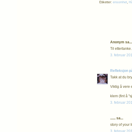
Etiketter:
ensomhet
,
H
Anonym sa...
Til ettertanke
3. februar 201
Refleksjon p
Takk at du br
Viktig å vere e
klem (fint å "
3. februar 201
...... sa...
story of your l
3. februar 201