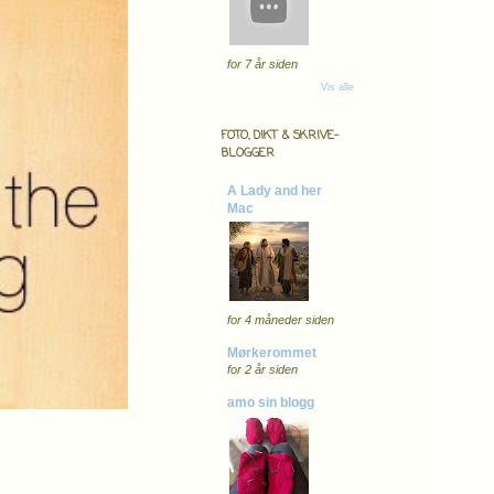
for 7 år siden
Vis alle
FOTO, DIKT & SKRIVE-
BLOGGER
A Lady and her
Mac
for 4 måneder siden
Mørkerommet
for 2 år siden
amo sin blogg