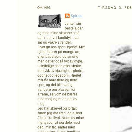
OM MEG
TIRSDAG 3. FE
Spirea
Jente i sin
beste alder,
og med mine skjønne små
barn, bor vi i landidyll, nær
sjø og vakre strender.
Livet gir oss spor i hjertet. Mitt
hjerte bærer på mange arr,
etter både sorg og smerte,
men det er også fylt av dype,
uslettelige spor, etter sterke
inntrykk av kjærlighet, glede,
godhet og legedom. Hjertet
mitt får bare flere og flere
spor, og det blir stadig
trangere om plassen for
arrene, selvom de bæres
med meg og er en del av
meg..
Jeg har skrevet og fortalt
siden jeg var liten, og elsker
å dele fra livet. Noen av mine
hjertespor vil jeg dele med
deg: min tro, møter med