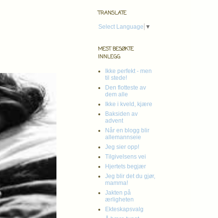
TRANSLATE
Select Language
▼
MEST BESØKTE
INNLEGG
Ikke perfekt - men
til stede!
Den flotteste av
dem alle
Ikke i kveld, kjære
Baksiden av
advent
Når en blogg blir
allemannseie
Jeg sier opp!
Tilgivelsens vei
Hjertets begjær
Jeg blir det du gjør,
mamma!
Jakten på
ærligheten
Ekteskapsvalg