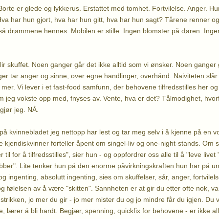
orte er glede og lykkerus. Erstattet med tomhet. Fortvilelse. Anger. Hu
Hva har hun gjort, hva har hun gitt, hva har hun sagt? Tårene renner og
også drømmene hennes. Mobilen er stille. Ingen blomster på døren. In
 blir skuffet. Noen ganger går det ikke alltid som vi ønsker. Noen ganger g
ger tar anger og sinne, over egne handlinger, overhånd. Naiviteten slår 
tt mer. Vi lever i et fast-food samfunn, der behovene tilfredsstilles her o
jeg vokste opp med, fnyses av. Vente, hva er det? Tålmodighet, hvorf
 gjør jeg. NÅ.
 på kvinnebladet jeg nettopp har lest og tar meg selv i å kjenne på en v
 kjendiskvinner forteller åpent om singel-liv og one-night-stands. Om 
til for å tilfredsstilles", sier hun - og oppfordrer oss alle til å "leve livet
bber". Lite tenker hun på den enorme påvirkningskraften hun har på ung
g ingenting, absolutt ingenting, sies om skuffelser, sår, anger, fortvilels
 følelsen av å være "skitten". Sannheten er at gir du etter ofte nok, va
strikken, jo mer du gir - jo mer mister du og jo mindre får du igjen. Du v
e, lærer å bli hardt. Begjær, spenning, quickfix for behovene - er ikke all