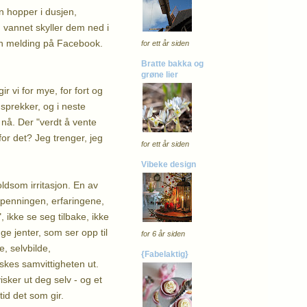
n hopper i dusjen,
 vannet skyller dem ned i
gen melding på Facebook.
for ett år siden
Bratte bakka og
grøne lier
ir vi for mye, for fort og
sprekker, og i neste
g nå. Der "verdt å vente
or det? Jeg trenger, jeg
for ett år siden
Vibeke design
oldsom irritasjon. En av
spenningen, erfaringene,
 ", ikke se seg tilbake, ikke
e jenter, som ser opp til
for 6 år siden
e, selvbilde,
{Fabelaktig}
skes samvittigheten ut.
isker ut deg selv - og et
tid det som gir.