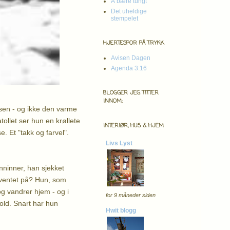
Å bære tungt
Det uheldige
stempelet
HJERTESPOR PÅ TRYKK
Avisen Dagen
Agenda 3:16
BLOGGER JEG TITTER
INNOM:
ssen - og ikke den varme
atollet ser hun en krøllete
INTERIØR, HUS & HJEM
se. Et "takk og farvel".
Livs Lyst
nninner, han sjekket
ventet på? Hun, som
og vandrer hjem - og i
for 9 måneder siden
old. Snart har hun
Hwit blogg