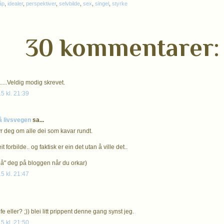
åp
,
idealer
,
perspektiver
,
selvbilde
,
sex
,
singel
,
styrke
30 kommentarer:
......Veldig modig skrevet.
5 kl. 21:39
å livsvegen
sa...
yr deg om alle dei som kavar rundt.
it forbilde.. og faktisk er ein det utan å ville det..
sjå" deg på bloggen når du orkar)
5 kl. 21:47
ife eller? ;)) blei litt prippent denne gang synst jeg.
5 kl. 21:50