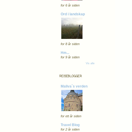
for 6 år siden
Ord i landskap
for 8 år siden
Hm...
for 9 år siden
Vis alle
REISEBLOGGER
Maliva`s verden
for ett år siden
Travel Blog
for 2 år siden