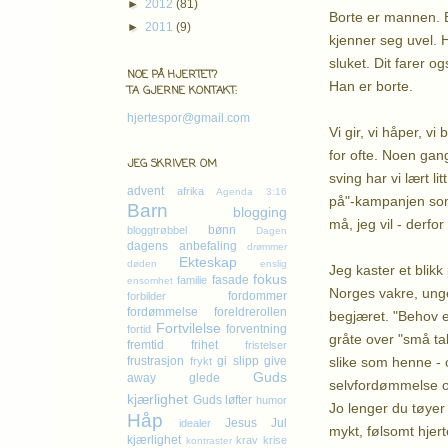
►
2012
(81)
Borte er mannen. B
►
2011
(9)
kjenner seg uvel. 
sluket. Dit farer 
NOE PÅ HJERTET?
Han er borte.
TA GJERNE KONTAKT:
hjertespor@gmail.com
Vi gir, vi håper, vi
for ofte. Noen gan
JEG SKRIVER OM
sving har vi lært li
advent
afrika
Agenda 3:16
på"-kampanjen som 
Barn
blogging
må, jeg vil - derfor
bønn
bloggtrøbbel
Dagen
dagens anbefaling
drømmer
Ekteskap
døden
enslig
Jeg kaster et blikk
fokus
fasade
familie
ensomhet
Norges vakre, unge
fordommer
forbilder
fordømmelse
foreldrerollen
begjæret. "Behov er 
Fortvilelse
forventning
fortid
gråte over "små ta
fremtid
frihet
fristelser
slike som henne - o
frustrasjon
gi slipp
give
frykt
Guds
away
glede
selvfordømmelse og
kjærlighet
Guds løfter
humor
Jo lenger du tøyer 
Håp
Jesus
Jul
idealer
mykt, følsomt hjert
kjærlighet
krav
krise
kontraster