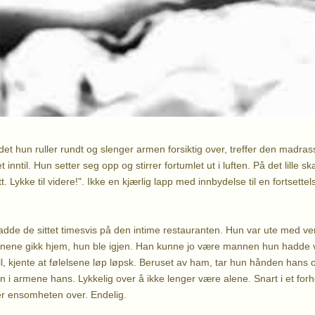
det hun ruller rundt og slenger armen forsiktig over, treffer den madra
nntil. Hun setter seg opp og stirrer fortumlet ut i luften. På det lille sk
tt. Lykke til videre!". Ikke en kjærlig lapp med innbydelse til en fortsettel
adde de sittet timesvis på den intime restauranten. Hun var ute med ve
nene gikk hjem, hun ble igjen. Han kunne jo være mannen hun hadde 
ll, kjente at følelsene løp løpsk. Beruset av ham, tar hun hånden hans 
n i armene hans. Lykkelig over å ikke lenger være alene. Snart i et forh
er ensomheten over. Endelig.