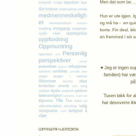
Men det som tar....
legedom
kristenliv
kropp
løgn
lånt historie
materialisme
media
medmenneskeligh
Hun er ute igjen. 
et
og må ha - en quick
menneskefrykt
mirakler
motgang
mobbing
muligheter
borte. Fin deal, ik
oppdagelser
nyttår
nåde
en fremmed i sin s
oppfordring
Oppmuntring
Personlig
oppvekst
ord
perspektiver
privat
prøvelser
relasjoner
påske
♥ Jeg er ingen sup
selvbilde
sannhet
sex
selvtillit
familien) har vær
singel
skatter i mørket
Skilsmisse
slipp
på
sladder
kontrollen
smerte
sorg
smil
styrke
sykdom
stolthet
svakhet
Tusen takk for a
takknemlighet
tankens kraft
tid
Tillit
Tro
tilgivelse
trøst
tvil
har dessverre ikke
valg
utilstrekkelighet
utroskap
Velsignelse
ærlighet
å
vold
våge
COPYRIGHT© HJERTESPOR