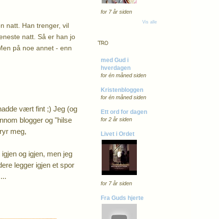
for 7 år siden
Vis alle
natt. Han trenger, vil
 eneste natt. Så er han jo
TRO
. Men på noe annet - enn
med Gud i
hverdagen
for én måned siden
Kristenbloggen
for én måned siden
hadde vært fint ;) Jeg (og
Ett ord for dagen
å innom blogger og "hilse
for 2 år siden
bryr meg,
Livet i Ordet
igjen og igjen, men jeg
 dere legger igjen et spor
...
for 7 år siden
Fra Guds hjerte