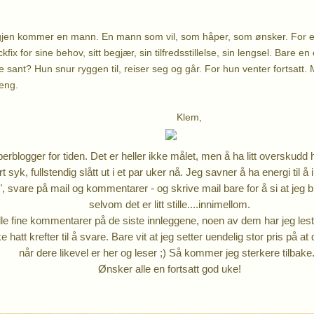
Igjen kommer en mann. En mann som vil, som håper, som ønsker. For en 
fix for sine behov, sitt begjær, sin tilfredsstillelse, sin lengsel. Bare en
ke sant? Hun snur ryggen til, reiser seg og går. For hun venter fortsatt
eng.
Klem,
erblogger for tiden. Det er heller ikke målet, men å ha litt overskudd 
t syk, fullstendig slått ut i et par uker nå. Jeg savner å ha energi til 
", svare på mail og kommentarer - og skrive mail bare for å si at jeg 
selvom det er litt stille....innimellom.
lle fine kommentarer på de siste innleggene, noen av dem har jeg lest 
 hatt krefter til å svare. Bare vit at jeg setter uendelig stor pris på at
når dere likevel er her og leser ;) Så kommer jeg sterkere tilbake.
Ønsker alle en fortsatt god uke!