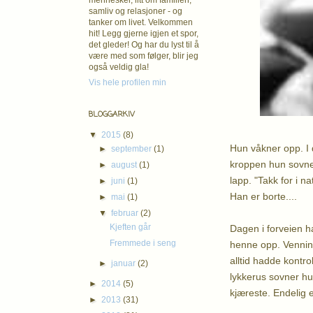
mennesker, litt om familien,
samliv og relasjoner - og
tanker om livet. Velkommen
hit! Legg gjerne igjen et spor,
det gleder! Og har du lyst til å
være med som følger, blir jeg
også veldig gla!
Vis hele profilen min
BLOGGARKIV
▼
2015
(8)
Hun våkner opp. I 
►
september
(1)
kroppen hun sovnet i
►
august
(1)
lapp. "Takk for i na
►
juni
(1)
Han er borte....
►
mai
(1)
▼
februar
(2)
Kjeften går
Dagen i forveien h
Fremmede i seng
henne opp. Vennin
alltid hadde kontro
►
januar
(2)
lykkerus sovner hu
►
2014
(5)
kjæreste. Endelig 
►
2013
(31)