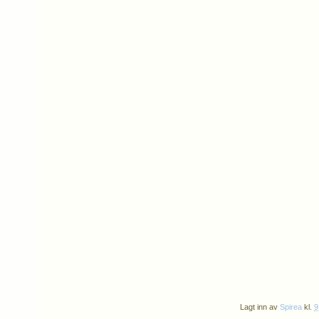
Lagt inn av
Spirea
kl.
9