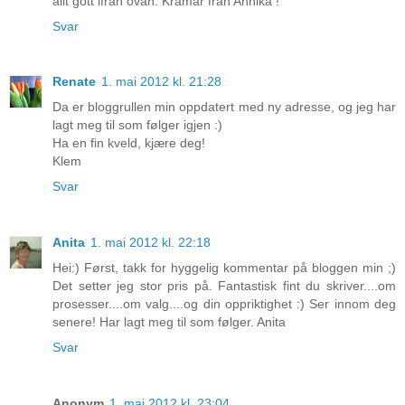
allt gott ifrån ovan. Kramar från Annika !
Svar
Renate
1. mai 2012 kl. 21:28
Da er bloggrullen min oppdatert med ny adresse, og jeg har
lagt meg til som følger igjen :)
Ha en fin kveld, kjære deg!
Klem
Svar
Anita
1. mai 2012 kl. 22:18
Hei:) Først, takk for hyggelig kommentar på bloggen min ;)
Det setter jeg stor pris på. Fantastisk fint du skriver....om
prosesser....om valg....og din oppriktighet :) Ser innom deg
senere! Har lagt meg til som følger. Anita
Svar
Anonym
1. mai 2012 kl. 23:04