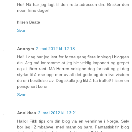
Hei! Nå har jeg lagt til den rette adressen din. Ønsker den
noen fiiine dager!
hilsen Beate
Svar
Anonym
2. mai 2012 kl. 12:18
Hei! I dag har jeg lest for første gang flere innlegg i bloggen
din. Jeg må innrømme at jeg ble veldig imponert og grepet
og at tårer rant. Må Herren velsigne deg fortsatt og gi deg
styrke til å øse opp mer av alt det gode og den livs visdom
du er i besittelse av. Deg skulle jeg likt å ha truffet! hilsen en
pensjonert lærer
Svar
Annikken
2. mai 2012 kl. 13:21
Hallo! Fikk tips om din blog via en venninne i Norge. Selv
bor jeg i Zimbabwe, med mann og barn. Fantastisk fin blog