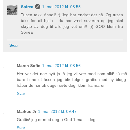
Spirea
1. mai 2012 kl. 08:55
Tusen takk, Anneli! :) Jeg har endret det nå. Og tusen
takk for all hjelp - du har vært suveren og jeg skal
skryte av deg til alle jeg vet om!! :)) GOD klem fra
Spirea
Svar
Maren Sofie
1. mai 2012 kl. 08:56
Her var det noe nytt ja. å jeg vil vær med som allti! :-) må
bare finne ut åssen jeg blir følger. grattis med ny blogg.
håper du har ok dager søte deg. klem fra maren
Svar
Markus Jr
1. mai 2012 kl. 09:47
Grattis! jeg er med deg :) God 1 mai til deg!
Svar