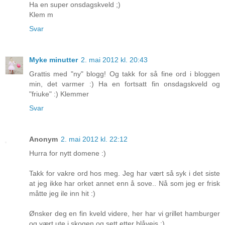
Ha en super onsdagskveld ;)
Klem m
Svar
Myke minutter
2. mai 2012 kl. 20:43
Grattis med "ny" blogg! Og takk for så fine ord i bloggen
min, det varmer :) Ha en fortsatt fin onsdagskveld og
"friuke" :) Klemmer
Svar
Anonym
2. mai 2012 kl. 22:12
Hurra for nytt domene :)
Takk for vakre ord hos meg. Jeg har vært så syk i det siste
at jeg ikke har orket annet enn å sove.. Nå som jeg er frisk
måtte jeg ile inn hit :)
Ønsker deg en fin kveld videre, her har vi grillet hamburger
og vært ute i skogen og sett etter blåveis :)