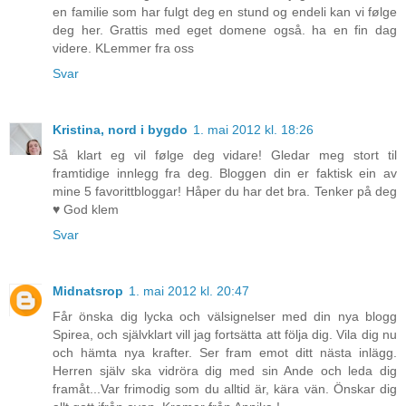
en familie som har fulgt deg en stund og endeli kan vi følge
deg her. Grattis med eget domene også. ha en fin dag
videre. KLemmer fra oss
Svar
Kristina, nord i bygdo
1. mai 2012 kl. 18:26
Så klart eg vil følge deg vidare! Gledar meg stort til
framtidige innlegg fra deg. Bloggen din er faktisk ein av
mine 5 favorittbloggar! Håper du har det bra. Tenker på deg
♥ God klem
Svar
Midnatsrop
1. mai 2012 kl. 20:47
Får önska dig lycka och välsignelser med din nya blogg
Spirea, och självklart vill jag fortsätta att följa dig. Vila dig nu
och hämta nya krafter. Ser fram emot ditt nästa inlägg.
Herren själv ska vidröra dig med sin Ande och leda dig
framåt...Var frimodig som du alltid är, kära vän. Önskar dig