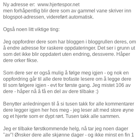
Ny adresse er: www.hjertespor.net
men forhåpentlig blir dere som av gammel vane skriver inn
blogspot-adressen, videreført automatisk.
Også noen litt viktige ting:
Jeg oppfordrer dere som har bloggen i bloggrullen deres, om
å endre adresse for raskere oppdateringer. Det ser i grunn ut
som det ikke blir oppdatert uten endring, dessverre. Håper
dere orker fikse.
Som dere ser er også mulig å følge meg igjen - og nok en
oppfordring går til alle dere trofaste lesere om å legge dere
til som følgere igjen - evt for første gang. Jeg mistet 106 av
dere - håper nå å få en del av dere tilbake :)
Benytter anledningen til å si tusen takk for alle kommentarer
dere legger igjen her hos meg - jeg leser alt med store øyne
og et hjerte som er dypt rørt. Tusen takk alle sammen.
Jeg er tilbake førstkommende helg, nå tar jeg noen dager
"av"! Ønsker dere alle skjønne dager - og ikke minst en fin 1