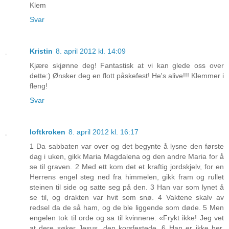
Klem
Svar
Kristin
8. april 2012 kl. 14:09
Kjære skjønne deg! Fantastisk at vi kan glede oss over
dette:) Ønsker deg en flott påskefest! He's alive!!! Klemmer i
fleng!
Svar
loftkroken
8. april 2012 kl. 16:17
1 Da sabbaten var over og det begynte å lysne den første
dag i uken, gikk Maria Magdalena og den andre Maria for å
se til graven. 2 Med ett kom det et kraftig jordskjelv, for en
Herrens engel steg ned fra himmelen, gikk fram og rullet
steinen til side og satte seg på den. 3 Han var som lynet å
se til, og drakten var hvit som snø. 4 Vaktene skalv av
redsel da de så ham, og de ble liggende som døde. 5 Men
engelen tok til orde og sa til kvinnene: «Frykt ikke! Jeg vet
at dere søker Jesus, den korsfestede. 6 Han er ikke her,