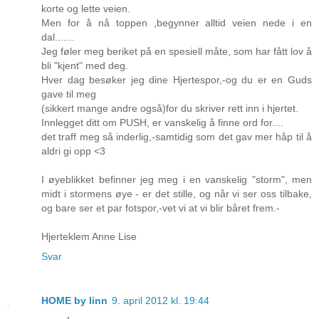
korte og lette veien.
Men for å nå toppen ,begynner alltid veien nede i en
dal.......
Jeg føler meg beriket på en spesiell måte, som har fått lov å
bli "kjent" med deg.
Hver dag besøker jeg dine Hjertespor,-og du er en Guds
gave til meg
(sikkert mange andre også)for du skriver rett inn i hjertet.
Innlegget ditt om PUSH, er vanskelig å finne ord for....
det traff meg så inderlig,-samtidig som det gav mer håp til å
aldri gi opp <3
I øyeblikket befinner jeg meg i en vanskelig "storm", men
midt i stormens øye - er det stille, og når vi ser oss tilbake,
og bare ser et par fotspor,-vet vi at vi blir båret frem.-
Hjerteklem Anne Lise
Svar
HOME by linn
9. april 2012 kl. 19:44