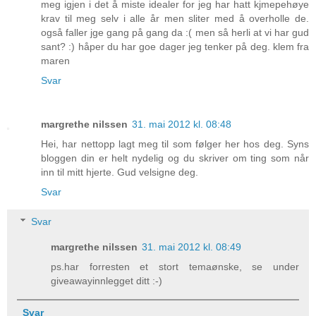
meg igjen i det å miste idealer for jeg har hatt kjmepehøye
krav til meg selv i alle år men sliter med å overholle de.
også faller jge gang på gang da :( men så herli at vi har gud
sant? :) håper du har goe dager jeg tenker på deg. klem fra
maren
Svar
margrethe nilssen
31. mai 2012 kl. 08:48
Hei, har nettopp lagt meg til som følger her hos deg. Syns
bloggen din er helt nydelig og du skriver om ting som når
inn til mitt hjerte. Gud velsigne deg.
Svar
Svar
margrethe nilssen
31. mai 2012 kl. 08:49
ps.har forresten et stort temaønske, se under
giveawayinnlegget ditt :-)
Svar