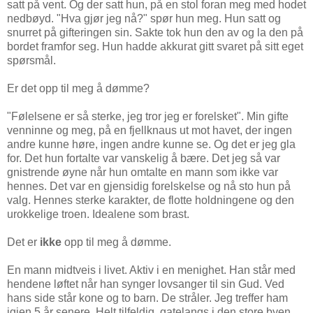
satt på vent. Og der satt hun, på en stol foran meg med hodet
nedbøyd. "Hva gjør jeg nå?" spør hun meg. Hun satt og
snurret på gifteringen sin. Sakte tok hun den av og la den på
bordet framfor seg. Hun hadde akkurat gitt svaret på sitt eget
spørsmål.
Er det opp til meg å dømme?
"Følelsene er så sterke, jeg tror jeg er forelsket". Min gifte
venninne og meg, på en fjellknaus ut mot havet, der ingen
andre kunne høre, ingen andre kunne se. Og det er jeg gla
for. Det hun fortalte var vanskelig å bære. Det jeg så var
gnistrende øyne når hun omtalte en mann som ikke var
hennes. Det var en gjensidig forelskelse og nå sto hun på
valg. Hennes sterke karakter, de flotte holdningene og den
urokkelige troen. Idealene som brast.
Det er
ikke
opp til meg å dømme.
En mann midtveis i livet. Aktiv i en menighet. Han står med
hendene løftet når han synger lovsanger til sin Gud. Ved
hans side står kone og to barn. De stråler. Jeg treffer ham
igjen 5 år senere. Helt tilfeldig, gatelangs i den store byen.