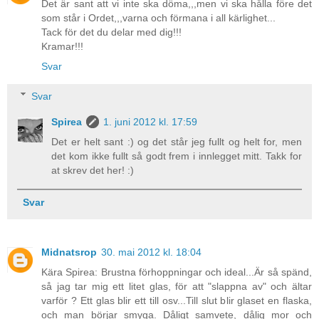
Det är sant att vi inte ska döma,,,men vi ska hålla före det
som står i Ordet,,,varna och förmana i all kärlighet...
Tack för det du delar med dig!!!
Kramar!!!
Svar
Svar
Spirea
1. juni 2012 kl. 17:59
Det er helt sant :) og det står jeg fullt og helt for, men
det kom ikke fullt så godt frem i innlegget mitt. Takk for
at skrev det her! :)
Svar
Midnatsrop
30. mai 2012 kl. 18:04
Kära Spirea: Brustna förhoppningar och ideal...Är så spänd,
så jag tar mig ett litet glas, för att "slappna av" och ältar
varför ? Ett glas blir ett till osv...Till slut blir glaset en flaska,
och man börjar smyga. Dåligt samvete, dålig mor och