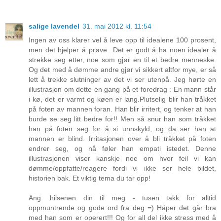
salige lavendel
31. mai 2012 kl. 11:54
Ingen av oss klarer vel å leve opp til idealene 100 prosent,
men det hjelper å prøve...Det er godt å ha noen idealer å
strekke seg etter, noe som gjør en til et bedre menneske.
Og det med å dømme andre gjør vi sikkert altfor mye, er så
lett å trekke slutninger av det vi ser utenpå. Jeg hørte en
illustrasjon om dette en gang på et foredrag : En mann står
i kø, det er varmt og køen er lang.Plutselig blir han tråkket
på foten av mannen foran. Han blir irritert, og tenker at han
burde se seg litt bedre for!! Men så snur han som tråkket
han på foten seg for å si unnskyld, og da ser han at
mannen er blind. Irritasjonen over å bli tråkket på foten
endrer seg, og nå føler han empati istedet. Denne
illustrasjonen viser kanskje noe om hvor feil vi kan
dømme/oppfatte/reagere fordi vi ikke ser hele bildet,
historien bak. Et viktig tema du tar opp!
Ang. hilsenen din til meg - tusen takk for alltid
oppmuntrende og gode ord fra deg =) Håper det går bra
med han som er operert!!! Og for all del ikke stress med å