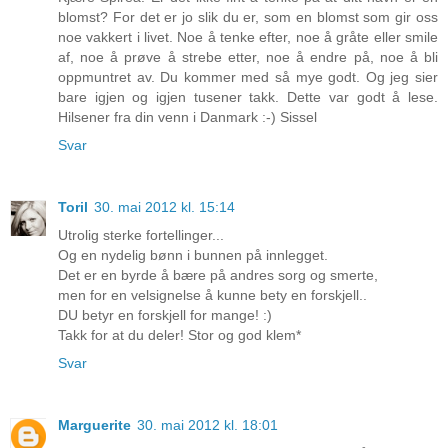
blomst? For det er jo slik du er, som en blomst som gir oss
noe vakkert i livet. Noe å tenke efter, noe å gråte eller smile
af, noe å prøve å strebe etter, noe å endre på, noe å bli
oppmuntret av. Du kommer med så mye godt. Og jeg sier
bare igjen og igjen tusener takk. Dette var godt å lese.
Hilsener fra din venn i Danmark :-) Sissel
Svar
Toril
30. mai 2012 kl. 15:14
Utrolig sterke fortellinger...
Og en nydelig bønn i bunnen på innlegget.
Det er en byrde å bære på andres sorg og smerte,
men for en velsignelse å kunne bety en forskjell..
DU betyr en forskjell for mange! :)
Takk for at du deler! Stor og god klem*
Svar
Marguerite
30. mai 2012 kl. 18:01