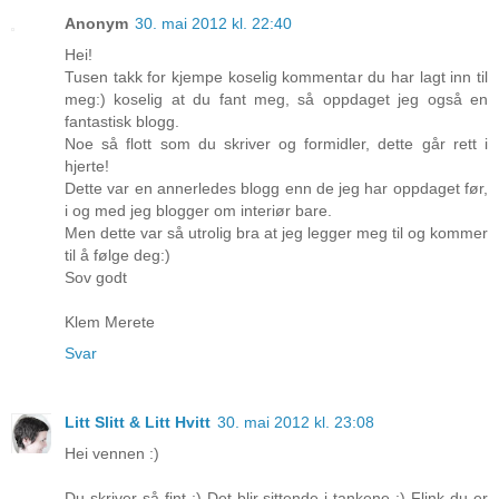
Anonym
30. mai 2012 kl. 22:40
Hei!
Tusen takk for kjempe koselig kommentar du har lagt inn til
meg:) koselig at du fant meg, så oppdaget jeg også en
fantastisk blogg.
Noe så flott som du skriver og formidler, dette går rett i
hjerte!
Dette var en annerledes blogg enn de jeg har oppdaget før,
i og med jeg blogger om interiør bare.
Men dette var så utrolig bra at jeg legger meg til og kommer
til å følge deg:)
Sov godt
Klem Merete
Svar
Litt Slitt & Litt Hvitt
30. mai 2012 kl. 23:08
Hei vennen :)
Du skriver så fint :) Det blir sittende i tankene :) Flink du er