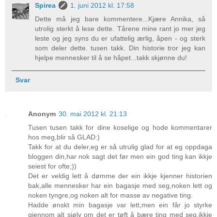
Spirea
1. juni 2012 kl. 17:58
Dette må jeg bare kommentere...Kjære Annika, så
utrolig sterkt å lese dette. Tårene mine rant jo mer jeg
leste og jeg syns du er ufattelig ærlig, åpen - og sterk
som deler dette. tusen takk. Din historie tror jeg kan
hjelpe mennesker til å se håpet...takk skjønne du!
Svar
Anonym
30. mai 2012 kl. 21:13
Tusen tusen takk for dine koselige og hode kommentarer
hos meg,blir så GLAD:)
Takk for at du deler,eg er så utrulig glad for at eg oppdaga
bloggen din,har nok sagt det før men ein god ting kan ikkje
seiest for ofte;))
Det er veldig lett å dømme der ein ikkje kjenner historien
bak,alle mennesker har ein bagasje med seg,noken lett og
noken tyngre,og noken alt for masse av negative ting.
Hadde ønskt min bagasje var lett,men ein får jo styrke
gjennom alt sjølv om det er tøft å bære ting med seg,ikkje