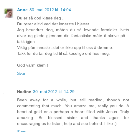
Anne
30. mai 2012 kl. 14:04
Du er så god kjære deg ..
Du rører alltid ved det innerste i hjertet..
Jeg beundrer deg, måten du så levende formidler livets
alvor og glede gjennom din fantastiske måte å skrive på ..
takk igjen .
Viktig påminnesle ..det er ikke opp til oss å dømme.
Takk for du tar deg tid til så koselige ord hos meg.
God varm klem !
Svar
Nadine
30. mai 2012 kl. 14:29
Been away for a while, but still reading, though not
commenting that much. You amaze me, really you do. A
heart of gold or a perhaps a heart filled with Jesus. Truly
amazing. Be blessed sister and thanks again for
encouraging us to listen, help and see behind. I like :)
Svar