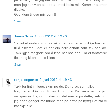
men jeg har vært så opptatt med boka mi.. Kommer sterker
tilbake.
God klem til deg min venn!!
Svar
Janne Tove
2. juni 2012 kl. 13:49
Så fint et innlegg - og så viktig tema - det at vi ikkje har rett
til å dømme....det er det ein heilt annan som tek seg av.
Takk igjen for gode ord å lese her hos deg. Ha ei fantastisk
flott helg kjære du:-)) Klem
Svar
tonje boganes
2. juni 2012 kl. 19:43
Takk for fint innlegg, skjønne du. Du rører, som alltid.
Nei, det er ikke opp til oss å dømme. Det lærte jeg da jeg
var ganske lita, og husker for det meste på dette, selv om
jeg noen ganger må minne meg på dette på nytt:) Det må vi
kanskje alle.