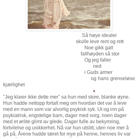
Så høye idealer
skulle leve rent og rett
Noe gikk galt
fallhøyden så stor
Og jeg faller
ned
i Guds armer
og hans grenseløse
kjærlighet
♥
"Jeg klarer ikke dette mer" sa hun med store, blanke øyne.
Hun hadde nettopp fortalt meg om hvordan det var å leve
med en mann som var alvorlig psykisk syk. Ut og inn på
psykiatrisk, engstelige barn, dager med sorg, noen dager
med et ørlite glimt av glede. Dager fulle av bekymring,
fortvilelse og usikkerhet. Nå var hun utslitt, uten noe mer å
gå på. Årene hadde tæret for mye på henne, hennes liv var