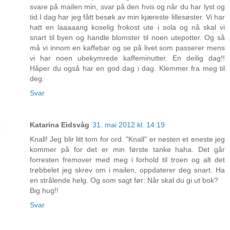
svare på mailen min, svar på den hvis og når du har lyst og
tid.I dag har jeg fått besøk av min kjæreste lillesøster. Vi har
hatt en laaaaang koselig frokost ute i sola og nå skal vi
snart til byen og handle blomster til noen utepotter. Og så
må vi innom en kaffebar og se på livet som passerer mens
vi har noen ubekymrede kaffeminutter. En deilig dag!!
Håper du også har en god dag i dag. Klemmer fra meg til
deg.
Svar
Katarina Eidsvåg
31. mai 2012 kl. 14:19
Knall! Jeg blir litt tom for ord. "Knall" er nesten et eneste jeg
kommer på for det er min første tanke haha. Det går
forresten fremover med meg i forhold til troen og alt det
trøbbelet jeg skrev om i mailen, oppdaterer deg snart. Ha
en strålende helg. Og som sagt før: Når skal du gi ut bok?
Big hug!!
Svar