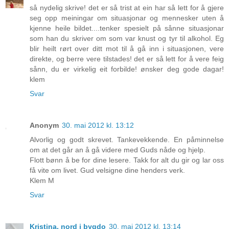
så nydelig skrive! det er så trist at ein har så lett for å gjere
seg opp meiningar om situasjonar og mennesker uten å
kjenne heile bildet....tenker spesielt på sånne situasjonar
som han du skriver om som var knust og tyr til alkohol. Eg
blir heilt rørt over ditt mot til å gå inn i situasjonen, vere
direkte, og berre vere tilstades! det er så lett for å vere feig
sånn, du er virkelig eit forbilde! ønsker deg gode dagar!
klem
Svar
Anonym
30. mai 2012 kl. 13:12
Alvorlig og godt skrevet. Tankevekkende. En påminnelse
om at det går an å gå videre med Guds nåde og hjelp.
Flott bønn å be for dine lesere. Takk for alt du gir og lar oss
få vite om livet. Gud velsigne dine henders verk.
Klem M
Svar
Kristina, nord i bygdo
30. mai 2012 kl. 13:14