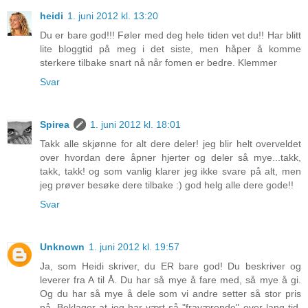
heidi
1. juni 2012 kl. 13:20
Du er bare god!!! Føler med deg hele tiden vet du!! Har blitt
lite bloggtid på meg i det siste, men håper å komme
sterkere tilbake snart nå når fomen er bedre. Klemmer
Svar
Spirea
1. juni 2012 kl. 18:01
Takk alle skjønne for alt dere deler! jeg blir helt overveldet
over hvordan dere åpner hjerter og deler så mye...takk,
takk, takk! og som vanlig klarer jeg ikke svare på alt, men
jeg prøver besøke dere tilbake :) god helg alle dere gode!!
Svar
Unknown
1. juni 2012 kl. 19:57
Ja, som Heidi skriver, du ER bare god! Du beskriver og
leverer fra A til Å. Du har så mye å fare med, så mye å gi.
Og du har så mye å dele som vi andre setter så stor pris
på. Beklager at jeg har vært så "fraværende" over lang tid,