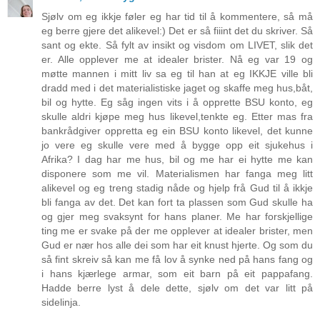
Sjølv om eg ikkje føler eg har tid til å kommentere, så må
eg berre gjere det alikevel:) Det er så fiiint det du skriver. Så
sant og ekte. Så fylt av insikt og visdom om LIVET, slik det
er. Alle opplever me at idealer brister. Nå eg var 19 og
møtte mannen i mitt liv sa eg til han at eg IKKJE ville bli
dradd med i det materialistiske jaget og skaffe meg hus,båt,
bil og hytte. Eg såg ingen vits i å opprette BSU konto, eg
skulle aldri kjøpe meg hus likevel,tenkte eg. Etter mas fra
bankrådgiver oppretta eg ein BSU konto likevel, det kunne
jo vere eg skulle vere med å bygge opp eit sjukehus i
Afrika? I dag har me hus, bil og me har ei hytte me kan
disponere som me vil. Materialismen har fanga meg litt
alikevel og eg treng stadig nåde og hjelp frå Gud til å ikkje
bli fanga av det. Det kan fort ta plassen som Gud skulle ha
og gjer meg svaksynt for hans planer. Me har forskjellige
ting me er svake på der me opplever at idealer brister, men
Gud er nær hos alle dei som har eit knust hjerte. Og som du
så fint skreiv så kan me få lov å synke ned på hans fang og
i hans kjærlege armar, som eit barn på eit pappafang.
Hadde berre lyst å dele dette, sjølv om det var litt på
sidelinja.