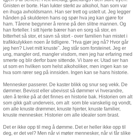
Gnisten er borte. Han lukter sterkt av alkohol, han som var
en ihuga avholdsmann. Han ser trett og ustelt ut. Jeg legger
hånden på skulderen hans og spør hva jeg kan gjøre for
ham. Tårene begynner å renne på den slitne mannen. Og
han forteller. I sitt hjerte bærer han en sorg så stor, en
bitterhet så stor, et savn så stort - over familien han mistet i
trafikkulykken noen år tidligere. "Hva gjør jeg nå? Hvor går
jeg hen? Livet mitt knuste". Jeg står som forsteinet. Jeg er
ung, mangler ord, mangler visdom, men jeg har erfaring med
smerte og blir derfor bare sittende. Vi bare er. Utad ser han
ut som en hvilken som helst alkoholiker, men ingen kan se
hva som rører seg på innsiden. Ingen kan se hans historie.
Mennesker passerer. De kaster blikk og snur seg vekk. De
dømmer. Bevisst eller ubevisst så dømmer vi hverandre,
uten å tenke på at det finnes en historie bak. Historien om alt
som gikk galt underveis, om alt som ble vanskelig og vondt,
om alle knuste drømmer, knuste hjerter, knuste familier,
knuste mennesker. Historier om alle idealer som brast.
Det er ikke opp til meg å dømme. Det er heller ikke opp til
deg, er det vel? Men når vi møter mennesker, når vi får slike