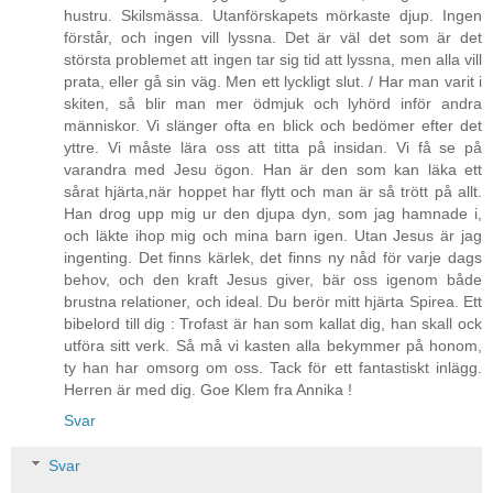
hustru. Skilsmässa. Utanförskapets mörkaste djup. Ingen
förstår, och ingen vill lyssna. Det är väl det som är det
största problemet att ingen tar sig tid att lyssna, men alla vill
prata, eller gå sin väg. Men ett lyckligt slut. / Har man varit i
skiten, så blir man mer ödmjuk och lyhörd inför andra
människor. Vi slänger ofta en blick och bedömer efter det
yttre. Vi måste lära oss att titta på insidan. Vi få se på
varandra med Jesu ögon. Han är den som kan läka ett
sårat hjärta,när hoppet har flytt och man är så trött på allt.
Han drog upp mig ur den djupa dyn, som jag hamnade i,
och läkte ihop mig och mina barn igen. Utan Jesus är jag
ingenting. Det finns kärlek, det finns ny nåd för varje dags
behov, och den kraft Jesus giver, bär oss igenom både
brustna relationer, och ideal. Du berör mitt hjärta Spirea. Ett
bibelord till dig : Trofast är han som kallat dig, han skall ock
utföra sitt verk. Så må vi kasten alla bekymmer på honom,
ty han har omsorg om oss. Tack för ett fantastiskt inlägg.
Herren är med dig. Goe Klem fra Annika !
Svar
Svar