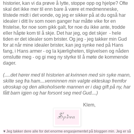
historier, kan vi da prøve å lytte, stoppe opp og hjelpe? Ofte
skal det ikke mer til enn bare å være et medmenneske,
tilstede midt i det vonde, og jeg er sikker på at du også har
idealer i ditt liv som noen ganger har måtte vike for en
fristelse, for noe som gikk galt, for noe du ikke ante, trodde
eller håpte kom til å skje. Det har jeg, og det skjer - hele
tiden er det idealer som brister. Og jeg - jeg takker min Gud
for at når mine idealer brister, kan jeg synke ned på Hans
fang, i Hans armer - og la kjærligheten, tilgivelsen og nåden
omslutte meg - og gi meg ny styrke til å møte de kommende
dager.
(.....det hører med til historien at kvinnen med sin syke mann,
skilte seg fra ham....venninnen min valgte ekteskap fremfor
utroskap og den alkoholiserte mannen er i dag gift på ny, har
fått barn igjen og har forsont seg med Gud....)
Klem,
♥ Jeg takker dere alle for det enorme engasjementet på bloggen min. Jeg er så