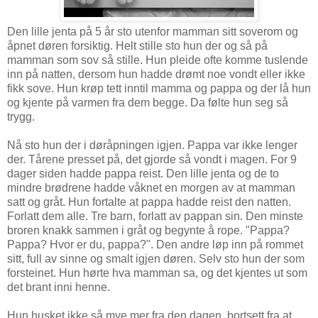
Den lille jenta på 5 år sto utenfor mamman sitt soverom og
åpnet døren forsiktig. Helt stille sto hun der og så på
mamman som sov så stille. Hun pleide ofte komme tuslende
inn på natten, dersom hun hadde drømt noe vondt eller ikke
fikk sove. Hun krøp tett inntil mamma og pappa og der lå hun
og kjente på varmen fra dem begge. Da følte hun seg så
trygg.
Nå sto hun der i døråpningen igjen. Pappa var ikke lenger
der. Tårene presset på, det gjorde så vondt i magen. For 9
dager siden hadde pappa reist. Den lille jenta og de to
mindre brødrene hadde våknet en morgen av at mamman
satt og gråt. Hun fortalte at pappa hadde reist den natten.
Forlatt dem alle. Tre barn, forlatt av pappan sin. Den minste
broren knakk sammen i gråt og begynte å rope. "Pappa?
Pappa? Hvor er du, pappa?". Den andre løp inn på rommet
sitt, full av sinne og smalt igjen døren. Selv sto hun der som
forsteinet. Hun hørte hva mamman sa, og det kjentes ut som
det brant inni henne.
Hun husket ikke så mye mer fra den dagen, bortsett fra at