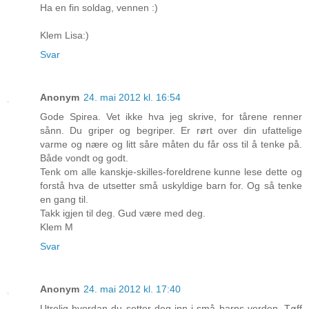
Ha en fin soldag, vennen :)
Klem Lisa:)
Svar
Anonym
24. mai 2012 kl. 16:54
Gode Spirea. Vet ikke hva jeg skrive, for tårene renner
sånn. Du griper og begriper. Er rørt over din ufattelige
varme og nære og litt såre måten du får oss til å tenke på.
Både vondt og godt.
Tenk om alle kanskje-skilles-foreldrene kunne lese dette og
forstå hva de utsetter små uskyldige barn for. Og så tenke
en gang til.
Takk igjen til deg. Gud være med deg.
Klem M
Svar
Anonym
24. mai 2012 kl. 17:40
Utrolig hvordan du setter deg inn i små barns verden. Tøff