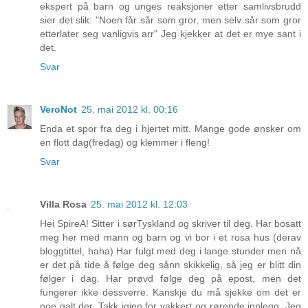
ekspert på barn og unges reaksjoner etter samlivsbrudd
sier det slik: "Noen får sår som gror, men selv sår som gror
etterlater seg vanligvis arr" Jeg kjekker at det er mye sant i
det.
Svar
VeroNot
25. mai 2012 kl. 00:16
Enda et spor fra deg i hjertet mitt. Mange gode ønsker om
en flott dag(fredag) og klemmer i fleng!
Svar
Villa Rosa
25. mai 2012 kl. 12:03
Hei SpireA! Sitter i sørTyskland og skriver til deg. Har bosatt
meg her med mann og barn og vi bor i et rosa hus (derav
bloggtittel, haha) Har fulgt med deg i lange stunder men nå
er det på tide å følge deg sånn skikkelig, så jeg er blitt din
følger i dag. Har prøvd følge deg på epost, men det
fungerer ikke dessverre. Kanskje du må sjekke om det er
noe galt der. Takk igjen for vakkert og rørende innlegg. Jeg