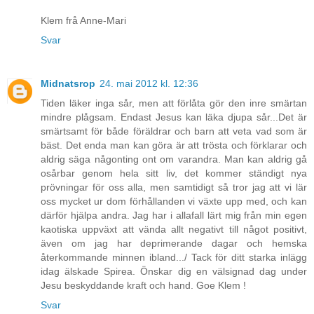
Klem frå Anne-Mari
Svar
Midnatsrop
24. mai 2012 kl. 12:36
Tiden läker inga sår, men att förlåta gör den inre smärtan
mindre plågsam. Endast Jesus kan läka djupa sår...Det är
smärtsamt för både föräldrar och barn att veta vad som är
bäst. Det enda man kan göra är att trösta och förklarar och
aldrig säga någonting ont om varandra. Man kan aldrig gå
osårbar genom hela sitt liv, det kommer ständigt nya
prövningar för oss alla, men samtidigt så tror jag att vi lär
oss mycket ur dom förhållanden vi växte upp med, och kan
därför hjälpa andra. Jag har i allafall lärt mig från min egen
kaotiska uppväxt att vända allt negativt till något positivt,
även om jag har deprimerande dagar och hemska
återkommande minnen ibland.../ Tack för ditt starka inlägg
idag älskade Spirea. Önskar dig en välsignad dag under
Jesu beskyddande kraft och hand. Goe Klem !
Svar