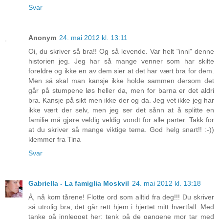
Svar
Anonym
24. mai 2012 kl. 13:11
Oi, du skriver så bra!! Og så levende. Var helt "inni" denne
historien jeg. Jeg har så mange venner som har skilte
foreldre og ikke en av dem sier at det har vært bra for dem.
Men så skal man kansje ikke holde sammen dersom det
går på stumpene løs heller da, men for barna er det aldri
bra. Kansje på sikt men ikke der og da. Jeg vet ikke jeg har
ikke vært der selv, men jeg ser det sånn at å splitte en
familie må gjøre veldig veldig vondt for alle parter. Takk for
at du skriver så mange viktige tema. God helg snart!! :-))
klemmer fra Tina
Svar
Gabriella - La famiglia Moskvil
24. mai 2012 kl. 13:18
Å, nå kom tårene! Flotte ord som alltid fra deg!!! Du skriver
så utrolig bra, det går rett hjem i hjertet mitt hvertfall. Med
tanke på innlegget her; tenk på de gangene mor tar med