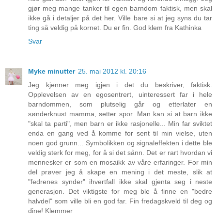
gjør meg mange tanker til egen barndom faktisk, men skal
ikke gå i detaljer på det her. Ville bare si at jeg syns du tar
ting så veldig på kornet. Du er fin. God klem fra Kathinka
Svar
Myke minutter
25. mai 2012 kl. 20:16
Jeg kjenner meg igjen i det du beskriver, faktisk.
Opplevelsen av en egosentrert, uinteressert far i hele
barndommen, som plutselig går og etterlater en
sønderknust mamma, setter spor. Man kan si at barn ikke
"skal ta parti", men barn er ikke rasjonelle... Min far sviktet
enda en gang ved å komme for sent til min vielse, uten
noen god grunn... Symbolikken og signaleffekten i dette ble
veldig sterk for meg, for å si det sånn. Det er rart hvordan vi
mennesker er som en mosaikk av våre erfaringer. For min
del prøver jeg å skape en mening i det meste, slik at
"fedrenes synder" ihvertfall ikke skal gjenta seg i neste
generasjon. Det viktigste for meg ble å finne en "bedre
halvdel" som ville bli en god far. Fin fredagskveld til deg og
dine! Klemmer