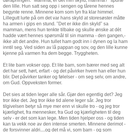
døråpningen. "Mamma, er det min skyld, mamma?" spurte
den lille. Hun satt seg opp i sengen og tårene hennes
begynte renne. Minnene kom som lyn fra klar himmel.
Lillegutt lurte på om det var hans skyld at storesøster måtte
ha armen i gips en stund. "Det er ikke din skyld" sa
mamman, mens hun tenkte tilbake og skulle ønske at dèt
hadde vært hennes spørsmål til sin mamma - den gangen,-
ikke alt det andre. Hun tullet ham godt inn i dynen og la ham
inntil seg. Ved siden av lå pappan og sov, og den lille kunne
kjenne på varmen fra dem begge. Tryggheten.
Et lite barn vokser opp. Et lite barn, som bærer med seg alt
det har sett, hørt, erfart - og det påvirker hvem han eller hun
blir. Det påvirker tanker og følelser - om seg selv, om andre,
om Gud. Oppveksten former.
Det sies at tiden leger alle sår. Gjør den egentlig det? Jeg
tror ikke det. Jeg tror ikke tid alene leger sår. Jeg tror
tilgivelsen betyr så mye mer enn vi skulle tro - og jeg tror
kjærlighet, fra mennesker, fra Gud og kjærligheten til deg
selv - er det som kan lege. Men tiden hjelper oss - og tiden
kan ta vekk noe av den intense smerten. Minnene derimot -
de forsvinner aldri....og det må vi, som barn - og som