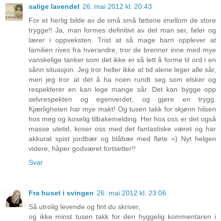
salige lavendel
26. mai 2012 kl. 20:43
For et herlig bilde av de små små føttene imellom de store
trygge!! Ja, man formes definitivt av det man ser, føler og
lærer i oppveksten. Trist at så mage barn opplever at
familien rives fra hverandre, tror de brenner inne med mye
vanskelige tanker som det ikke er så lett å forme til ord i en
sånn situasjon. Jeg tror heller ikke at tid alene leger alle sår,
men jeg tror at det å ha noen rundt seg som elsker og
respekterer en kan lege mange sår. Det kan bygge opp
selvrespekten og egenverdet, og gjøre en trygg.
Kjærligheten har mye makt! Og tusen takk for skjønn hilsen
hos meg og koselig tilbakemelding. Her hos oss er det også
masse utetid, koser oss med det fantastiske været og har
akkurat spist jordbær og blåbær med fløte =) Nyt helgen
videre, håper godværet fortsetter!!
Svar
Fra huset i svingen
26. mai 2012 kl. 23:06
Så utrolig levende og fint du skriver,
og ikke minst tusen takk for den hyggelig kommentaren i