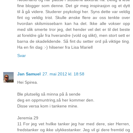
fine blogger som denne. Det gir meg inspirasjon og et dytt
til å gå videre. Studerer psykologi her. Syns dette var veldig
fint og veldig trist. Skulle ønske flere av oss tenkte over
hvordan skilsmissebarn kan ha det. Ikke alle vokser opp
med slik smerte tror jeg, det hender vel det er til det beste
at foreldre går fra hverandre (vold og slikt), men stort sett er
barna de skadelidende. Så fint du setter ord på viktige ting.
Ha en fin dag :-) hilsener fra Lisa Mariell
Svar
Jan Samuel
27. mai 2012 kl. 18:58
Hei Spirea.
Ble plutselig så minna på å sende
deg en oppmuntring,så her kommer den.
Disse versa kom i tankene mine.
Jeremia 29
11 For jeg vet hvilke tanker jeg har med dere, sier Herren,
fredstanker og ikke ulykkestanker. Jeg vil gi dere fremtid og