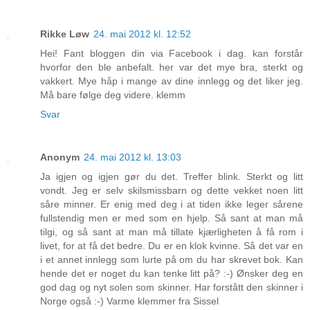
Rikke Løw
24. mai 2012 kl. 12:52
Hei! Fant bloggen din via Facebook i dag. kan forstår
hvorfor den ble anbefalt. her var det mye bra, sterkt og
vakkert. Mye håp i mange av dine innlegg og det liker jeg.
Må bare følge deg videre. klemm
Svar
Anonym
24. mai 2012 kl. 13:03
Ja igjen og igjen gør du det. Treffer blink. Sterkt og litt
vondt. Jeg er selv skilsmissbarn og dette vekket noen litt
såre minner. Er enig med deg i at tiden ikke leger sårene
fullstendig men er med som en hjelp. Så sant at man må
tilgi, og så sant at man må tillate kjærligheten å få rom i
livet, for at få det bedre. Du er en klok kvinne. Så det var en
i et annet innlegg som lurte på om du har skrevet bok. Kan
hende det er noget du kan tenke litt på? :-) Ønsker deg en
god dag og nyt solen som skinner. Har forstått den skinner i
Norge også :-) Varme klemmer fra Sissel