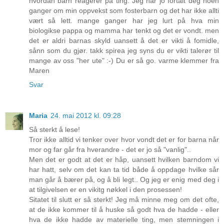
hvordan barn reagerer på ting. Jeg har jo fortalt deg noen
ganger om min oppvekst som fosterbarn og det har ikke allti
vært så lett. mange ganger har jeg lurt på hva min
biologikse pappa og mamma har tenkt og det er vondt. men
det er aldri barnas skyld uansett å det er vikti å fomidle,
sånn som du gjør. takk spirea jeg syns du er vikti talerør til
mange av oss "her ute" :-) Du er så go. varme klemmer fra
Maren
Svar
Maria
24. mai 2012 kl. 09:28
Så sterkt å lese!
Tror ikke alltid vi tenker over hvor vondt det er for barna når
mor og far går fra hverandre - det er jo så "vanlig"..
Men det er godt at det er håp, uansett hvilken barndom vi
har hatt, selv om det kan ta tid både å oppdage hvilke sår
man går å bærer på, og å bli legt.. Og jeg er enig med deg i
at tilgivelsen er en vikitg nøkkel i den prosessen!
Sitatet til slutt er så sterkt! Jeg må minne meg om det ofte,
at de ikke kommer til å huske så godt hva de hadde - eller
hva de ikke hadde av materielle ting, men stemningen i