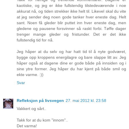
kaotiske, og jeg er ikke fullstendig tilstedeværende i noe
akkurat nå, og tiden strekker ikke helt til. Likevel skal du vite
at jeg sender deg noen gode tanker hver eneste dag. Helt
sant. Noen få gleder blir puttet inn hver eneste dag, men
gledene og pausene forsvinner så raskt forbi. Tøffe dager
trenger mange gleder og fristunder. Det er det ikke
fullstendig tid for nå.
Jeg håper at du selv og har hatt tid til å nyte godværet,
bygge opp kroppens energilagre og bare slappe litt av. Jeg
håper også at dagene dine er gode både på innsiden og i
sine ytre former. Jeg håper du har kjent på både smil og
ekte varme. :))
Svar
Refleksjon på livsvegen
27. mai 2012 kl. 23:58
Vakkert og sårt..
Takk for at du kom "innom"..
Det varma!