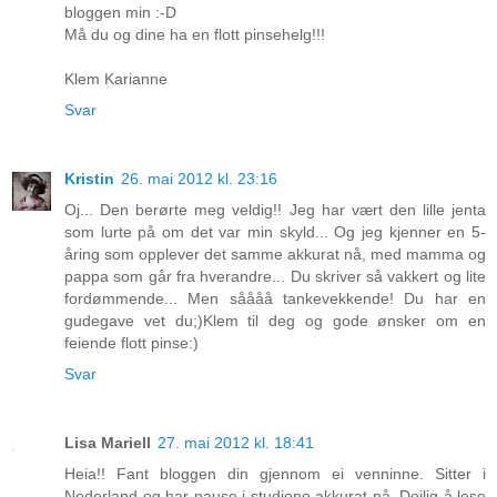
bloggen min :-D
Må du og dine ha en flott pinsehelg!!!
Klem Karianne
Svar
Kristin
26. mai 2012 kl. 23:16
Oj... Den berørte meg veldig!! Jeg har vært den lille jenta
som lurte på om det var min skyld... Og jeg kjenner en 5-
åring som opplever det samme akkurat nå, med mamma og
pappa som går fra hverandre... Du skriver så vakkert og lite
fordømmende... Men såååå tankevekkende! Du har en
gudegave vet du;)Klem til deg og gode ønsker om en
feiende flott pinse:)
Svar
Lisa Mariell
27. mai 2012 kl. 18:41
Heia!! Fant bloggen din gjennom ei venninne. Sitter i
Nederland og har pause i studiene akkurat nå. Deilig å lese