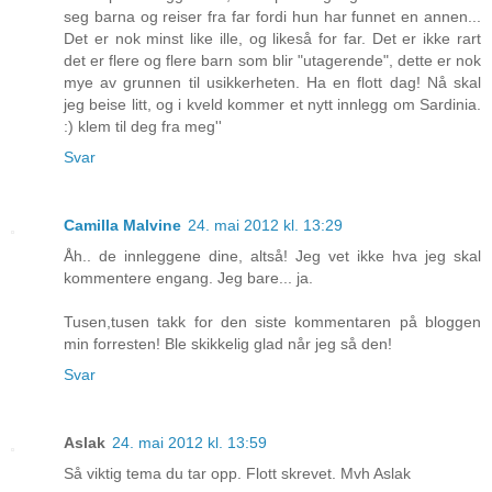
seg barna og reiser fra far fordi hun har funnet en annen...
Det er nok minst like ille, og likeså for far. Det er ikke rart
det er flere og flere barn som blir "utagerende", dette er nok
mye av grunnen til usikkerheten. Ha en flott dag! Nå skal
jeg beise litt, og i kveld kommer et nytt innlegg om Sardinia.
:) klem til deg fra meg''
Svar
Camilla Malvine
24. mai 2012 kl. 13:29
Åh.. de innleggene dine, altså! Jeg vet ikke hva jeg skal
kommentere engang. Jeg bare... ja.
Tusen,tusen takk for den siste kommentaren på bloggen
min forresten! Ble skikkelig glad når jeg så den!
Svar
Aslak
24. mai 2012 kl. 13:59
Så viktig tema du tar opp. Flott skrevet. Mvh Aslak