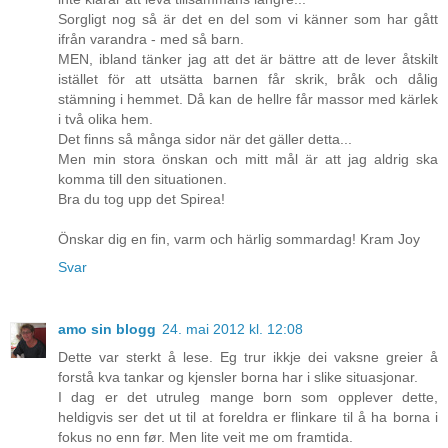
Sorgligt nog så är det en del som vi känner som har gått
ifrån varandra - med så barn.
MEN, ibland tänker jag att det är bättre att de lever åtskilt
istället för att utsätta barnen får skrik, bråk och dålig
stämning i hemmet. Då kan de hellre får massor med kärlek
i två olika hem.
Det finns så många sidor när det gäller detta...
Men min stora önskan och mitt mål är att jag aldrig ska
komma till den situationen.
Bra du tog upp det Spirea!
Önskar dig en fin, varm och härlig sommardag! Kram Joy
Svar
amo sin blogg
24. mai 2012 kl. 12:08
Dette var sterkt å lese. Eg trur ikkje dei vaksne greier å
forstå kva tankar og kjensler borna har i slike situasjonar.
I dag er det utruleg mange born som opplever dette,
heldigvis ser det ut til at foreldra er flinkare til å ha borna i
fokus no enn før. Men lite veit me om framtida.