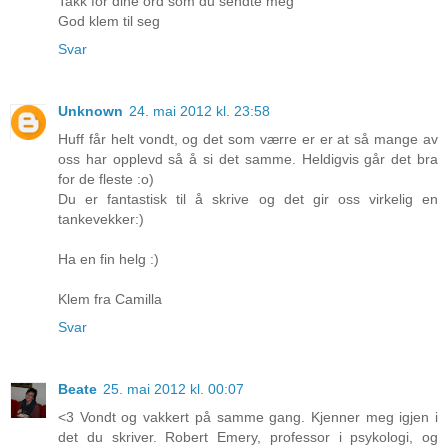
Takk for dine ord som du sendte meg
God klem til seg
Svar
Unknown
24. mai 2012 kl. 23:58
Huff får helt vondt, og det som værre er er at så mange av
oss har opplevd så å si det samme. Heldigvis går det bra
for de fleste :o)
Du er fantastisk til å skrive og det gir oss virkelig en
tankevekker:)
Ha en fin helg :)
Klem fra Camilla
Svar
Beate
25. mai 2012 kl. 00:07
<3 Vondt og vakkert på samme gang. Kjenner meg igjen i
det du skriver. Robert Emery, professor i psykologi, og