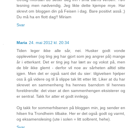
lesning men nødvendig. Jeg likte dette kjempe mye. Har
skrevt om bloggen din på Feisen i dag. Bare positivt asså ;)
Du må ha en flott dag!! Miriam
Svar
Maria
24. mai 2012 kl. 20:34
Tiden leger ikke alle sår, nei. Husker godt vonde
opplevelser (og ting jeg har gjort som jeg angrer på) mange
år i etterkant. Det er ting jeg har lært av og vokst på, men
de blir ikke glemt - derfor vil noe av sårheten alltid sitte
igjen. Men det er også sant det du sier: tilgivelsen hjelper
oss å gå videre og til å slippe tak litt etter litt. Liker at du har
skrevet en sammenheng fra hennes barndom til hennes
foreldrerolle: det viser at den sammenhengen eksisterer og
er sentral. Takk for atter et godt innlegg.
Og takk for sommerhilsenen på bloggen min, jeg sender en
hilsen fra Trondheim tilbake. Her er det også godt og varmt,
og eksamenslesing (ute i solen = litt solbrent, hehe).
Svar