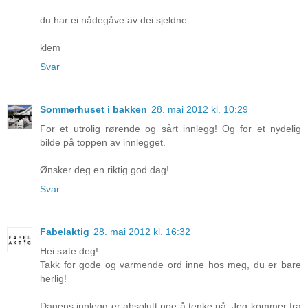
du har ei nådegåve av dei sjeldne..
klem
Svar
Sommerhuset i bakken
28. mai 2012 kl. 10:29
For et utrolig rørende og sårt innlegg! Og for et nydelig
bilde på toppen av innlegget.
Ønsker deg en riktig god dag!
Svar
Fabelaktig
28. mai 2012 kl. 16:32
Hei søte deg!
Takk for gode og varmende ord inne hos meg, du er bare
herlig!
Dagens innlegg er absolutt noe å tenke på. Jeg kommer fra