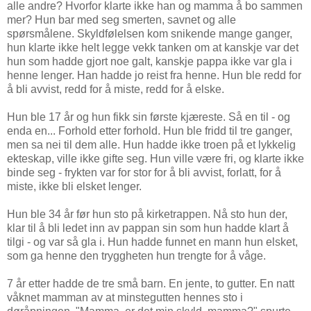
alle andre? Hvorfor klarte ikke han og mamma å bo sammen
mer? Hun bar med seg smerten, savnet og alle
spørsmålene. Skyldfølelsen kom snikende mange ganger,
hun klarte ikke helt legge vekk tanken om at kanskje var det
hun som hadde gjort noe galt, kanskje pappa ikke var gla i
henne lenger. Han hadde jo reist fra henne. Hun ble redd for
å bli avvist, redd for å miste, redd for å elske.
Hun ble 17 år og hun fikk sin første kjæreste. Så en til - og
enda en... Forhold etter forhold. Hun ble fridd til tre ganger,
men sa nei til dem alle. Hun hadde ikke troen på et lykkelig
ekteskap, ville ikke gifte seg. Hun ville være fri, og klarte ikke
binde seg - frykten var for stor for å bli avvist, forlatt, for å
miste, ikke bli elsket lenger.
Hun ble 34 år før hun sto på kirketrappen. Nå sto hun der,
klar til å bli ledet inn av pappan sin som hun hadde klart å
tilgi - og var så gla i. Hun hadde funnet en mann hun elsket,
som ga henne den tryggheten hun trengte for å våge.
7 år etter hadde de tre små barn. En jente, to gutter. En natt
våknet mamman av at minstegutten hennes sto i