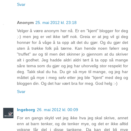
Svar
Anonym
25. mai 2012 kl. 23:18
Velger å være anonym her nå. Er en "kjent" blogger for deg
;-) men jeg er vel ikke tøff nok. Greia er at jeg vil gi deg
honnør for å våge å ta opp alt det du gjør. Og du gjør det
uten å trøkke folk på tærne. Kan hende noen følerr seg
"truffet" av og til men det skinner jo gjennom at du skriver
alt i godhet. Jeg hadde aldri aldri tørt å ta opp så mange
såre tema som du gjør og jeg har uhorvelig stor respekt for
deg. Takk skal du ha. Du gir så mye til mange, og jeg har
måttet gå mye i meg selv etter jeg ble "kjent" med deg og
bloggen din. Og det har vært bra for meg. God helg :-)
Svar
Ingeborg
26. mai 2012 kl. 00:09
For en gangs skyld vet jeg ikke hva jeg skal skrive, annet
enn at barn tenker, og de tenker mye, og det er ikke alltid
voksne får del i disse tankene. Da kan det bli mye