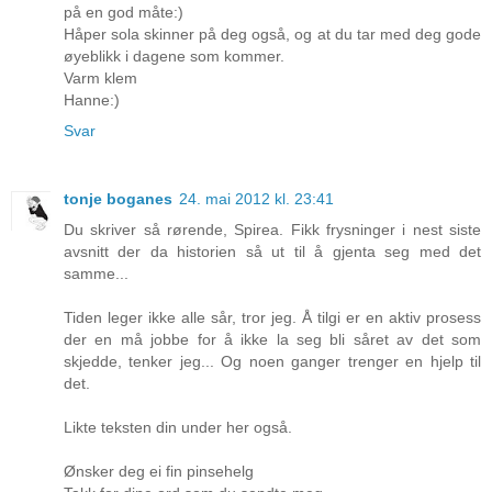
på en god måte:)
Håper sola skinner på deg også, og at du tar med deg gode
øyeblikk i dagene som kommer.
Varm klem
Hanne:)
Svar
tonje boganes
24. mai 2012 kl. 23:41
Du skriver så rørende, Spirea. Fikk frysninger i nest siste
avsnitt der da historien så ut til å gjenta seg med det
samme...
Tiden leger ikke alle sår, tror jeg. Å tilgi er en aktiv prosess
der en må jobbe for å ikke la seg bli såret av det som
skjedde, tenker jeg... Og noen ganger trenger en hjelp til
det.
Likte teksten din under her også.
Ønsker deg ei fin pinsehelg