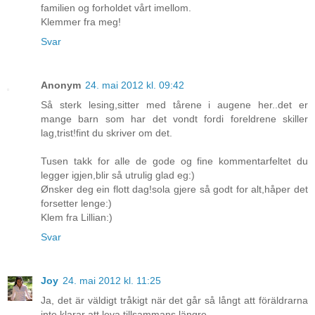
familien og forholdet vårt imellom.
Klemmer fra meg!
Svar
Anonym
24. mai 2012 kl. 09:42
Så sterk lesing,sitter med tårene i augene her..det er
mange barn som har det vondt fordi foreldrene skiller
lag,trist!fint du skriver om det.
Tusen takk for alle de gode og fine kommentarfeltet du
legger igjen,blir så utrulig glad eg:)
Ønsker deg ein flott dag!sola gjere så godt for alt,håper det
forsetter lenge:)
Klem fra Lillian:)
Svar
Joy
24. mai 2012 kl. 11:25
Ja, det är väldigt tråkigt när det går så långt att föräldrarna
inte klarar att leva tillsammans längre...