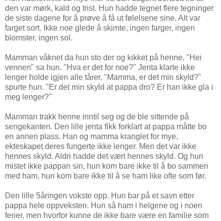
den var mørk, kald og trist. Hun hadde tegnet flere tegninger
de siste dagene for å prøve å få ut følelsene sine. Alt var
farget sort. Ikke noe glede å skimte, ingen farger, ingen
blomster, ingen sol.
Mamman våknet da hun sto der og kikket på henne. "Hei
vennen" sa hun. "Hva er det for noe?" Jenta klarte ikke
lenger holde igjen alle tårer. "Mamma, er det min skyld?"
spurte hun. "Er det min skyld at pappa dro? Er han ikke gla i
meg lenger?"
Mamman trakk henne inntil seg og de ble sittende på
sengekanten. Den lille jenta fikk forklart at pappa måtte bo
en annen plass. Han og mamma kranglet for mye,
ekteskapet deres fungerte ikke lenger. Men det var ikke
hennes skyld. Aldri hadde det vært hennes skyld. Og hun
mistet ikke pappan sin, hun kom bare ikke til å bo sammen
med ham, hun kom bare ikke til å se ham like ofte som før.
Den lille 5åringen vokste opp. Hun bar på et savn etter
pappa hele oppveksten. Hun så ham i helgene og i noen
ferier, men hvorfor kunne de ikke bare være en familie som