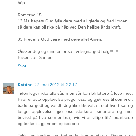
håp.
Romerne 15
13 Må håpets Gud fylle dere med all glede og fred i troen,
så dere kan bli rike på håp ved Den hellige ånds kraft.
33 Fredens Gud være med dere alle! Amen.
Ønsker deg og dine ei fortsatt velsigna god helg!!!!!!!
Hilsen Jan Samuel
Svar
Katrine
27. mai 2012 kl. 22:17
Tiden leger ikke alle sår, men sår kan bli lettere å leve med.
Hver eneste opplevelse preger oss, og gjør oss til den vi er,
både på godt og vondt. Jeg liker likevel å tro at hvert sår og
tunge opplevelse gjør oss sterkere, smartere og mer
bevisst på hva som er bra, hvis vi er villige til å bearbeide
og tenke litt gjennom episodene.
Takk for herlige og treffende kommentarer. Dagene er