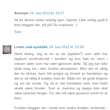
Anonym
24. mai 2012 kl. 23:27
Alt du skriver setter virkelig spor i hjertet. Liker veldig godt å
lese bloggen din, stå på! Du inspirerer. :)
Svar
Livets små øyeblikk
24. mai 2012 kl. 23:30
Sterk lesing. Jeg er en av de (sjeldne?) som aldri har
opplevd samlivsbrudd i familien og kun hatt en venn i
voksen alder som har vært gjennom dette. Så jeg kan ikke
sette meg inn i den direkte situasjonen. Men det er viktig
det du skriver, barn blir preget og formet av hendelser og
det er så viktig å snakke med de. Både om de gode tingene
og om de vonde. Og så er det hendelser som man helst
skulle være foruten. Som at mamma og pappa ikke skal
være sammen lenger. For det må være grusomt vondt for et
barn.
Forlater bloggen din i kveld som andre kvelder, tenkende -