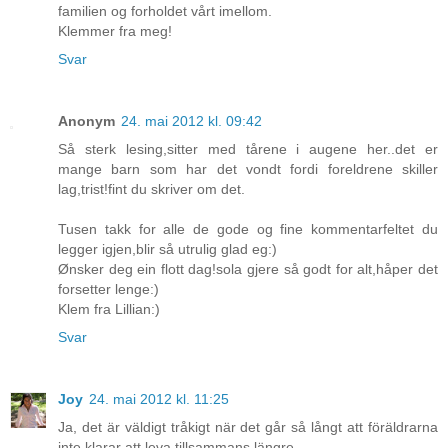
familien og forholdet vårt imellom.
Klemmer fra meg!
Svar
Anonym
24. mai 2012 kl. 09:42
Så sterk lesing,sitter med tårene i augene her..det er
mange barn som har det vondt fordi foreldrene skiller
lag,trist!fint du skriver om det.
Tusen takk for alle de gode og fine kommentarfeltet du
legger igjen,blir så utrulig glad eg:)
Ønsker deg ein flott dag!sola gjere så godt for alt,håper det
forsetter lenge:)
Klem fra Lillian:)
Svar
Joy
24. mai 2012 kl. 11:25
Ja, det är väldigt tråkigt när det går så långt att föräldrarna
inte klarar att leva tillsammans längre...