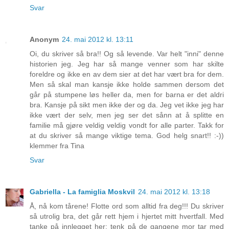
Svar
Anonym
24. mai 2012 kl. 13:11
Oi, du skriver så bra!! Og så levende. Var helt "inni" denne
historien jeg. Jeg har så mange venner som har skilte
foreldre og ikke en av dem sier at det har vært bra for dem.
Men så skal man kansje ikke holde sammen dersom det
går på stumpene løs heller da, men for barna er det aldri
bra. Kansje på sikt men ikke der og da. Jeg vet ikke jeg har
ikke vært der selv, men jeg ser det sånn at å splitte en
familie må gjøre veldig veldig vondt for alle parter. Takk for
at du skriver så mange viktige tema. God helg snart!! :-))
klemmer fra Tina
Svar
Gabriella - La famiglia Moskvil
24. mai 2012 kl. 13:18
Å, nå kom tårene! Flotte ord som alltid fra deg!!! Du skriver
så utrolig bra, det går rett hjem i hjertet mitt hvertfall. Med
tanke på innlegget her; tenk på de gangene mor tar med