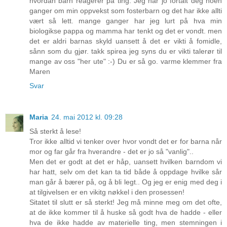
hvordan barn reagerer på ting. Jeg har jo fortalt deg noen
ganger om min oppvekst som fosterbarn og det har ikke allti
vært så lett. mange ganger har jeg lurt på hva min
biologikse pappa og mamma har tenkt og det er vondt. men
det er aldri barnas skyld uansett å det er vikti å fomidle,
sånn som du gjør. takk spirea jeg syns du er vikti talerør til
mange av oss "her ute" :-) Du er så go. varme klemmer fra
Maren
Svar
Maria
24. mai 2012 kl. 09:28
Så sterkt å lese!
Tror ikke alltid vi tenker over hvor vondt det er for barna når
mor og far går fra hverandre - det er jo så "vanlig"..
Men det er godt at det er håp, uansett hvilken barndom vi
har hatt, selv om det kan ta tid både å oppdage hvilke sår
man går å bærer på, og å bli legt.. Og jeg er enig med deg i
at tilgivelsen er en vikitg nøkkel i den prosessen!
Sitatet til slutt er så sterkt! Jeg må minne meg om det ofte,
at de ikke kommer til å huske så godt hva de hadde - eller
hva de ikke hadde av materielle ting, men stemningen i