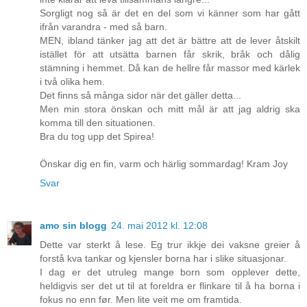
Sorgligt nog så är det en del som vi känner som har gått
ifrån varandra - med så barn.
MEN, ibland tänker jag att det är bättre att de lever åtskilt
istället för att utsätta barnen får skrik, bråk och dålig
stämning i hemmet. Då kan de hellre får massor med kärlek
i två olika hem.
Det finns så många sidor när det gäller detta...
Men min stora önskan och mitt mål är att jag aldrig ska
komma till den situationen.
Bra du tog upp det Spirea!
Önskar dig en fin, varm och härlig sommardag! Kram Joy
Svar
amo sin blogg
24. mai 2012 kl. 12:08
Dette var sterkt å lese. Eg trur ikkje dei vaksne greier å
forstå kva tankar og kjensler borna har i slike situasjonar.
I dag er det utruleg mange born som opplever dette,
heldigvis ser det ut til at foreldra er flinkare til å ha borna i
fokus no enn før. Men lite veit me om framtida.