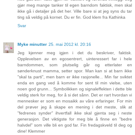
gjør meg mange tanker til egen barndom faktisk, men skal
ikke gå i detaljer på det her. Ville bare si at jeg syns du tar
ting så veldig på kornet. Du er fin. God klem fra Kathinka
Svar
Myke minutter
25. mai 2012 kl. 20:16
Jeg kjenner meg igjen i det du beskriver, faktisk.
Opplevelsen av en egosentrert, uinteressert far i hele
barndommen, som plutselig går og etterlater en
sønderknust mamma, setter spor. Man kan si at barn ikke
"skal ta parti", men barn er ikke rasjonelle... Min far sviktet
enda en gang ved å komme for sent til min vielse, uten
noen god grunn... Symbolikken og signaleffekten i dette ble
veldig sterk for meg, for å si det sånn. Det er rart hvordan vi
mennesker er som en mosaikk av våre erfaringer. For min
del prøver jeg å skape en mening i det meste, slik at
"fedrenes synder" ihvertfall ikke skal gjenta seg i neste
generasjon. Det viktigste for meg ble å finne en "bedre
halvdel" som ville bli en god far. Fin fredagskveld til deg og
dine! Klemmer