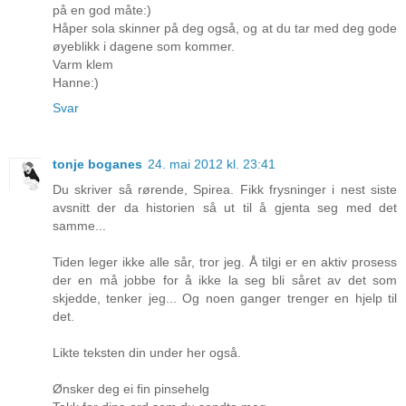
på en god måte:)
Håper sola skinner på deg også, og at du tar med deg gode
øyeblikk i dagene som kommer.
Varm klem
Hanne:)
Svar
tonje boganes
24. mai 2012 kl. 23:41
Du skriver så rørende, Spirea. Fikk frysninger i nest siste
avsnitt der da historien så ut til å gjenta seg med det
samme...
Tiden leger ikke alle sår, tror jeg. Å tilgi er en aktiv prosess
der en må jobbe for å ikke la seg bli såret av det som
skjedde, tenker jeg... Og noen ganger trenger en hjelp til
det.
Likte teksten din under her også.
Ønsker deg ei fin pinsehelg