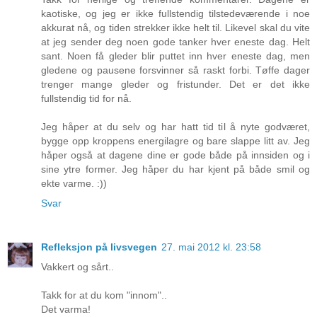
kaotiske, og jeg er ikke fullstendig tilstedeværende i noe
akkurat nå, og tiden strekker ikke helt til. Likevel skal du vite
at jeg sender deg noen gode tanker hver eneste dag. Helt
sant. Noen få gleder blir puttet inn hver eneste dag, men
gledene og pausene forsvinner så raskt forbi. Tøffe dager
trenger mange gleder og fristunder. Det er det ikke
fullstendig tid for nå.
Jeg håper at du selv og har hatt tid til å nyte godværet,
bygge opp kroppens energilagre og bare slappe litt av. Jeg
håper også at dagene dine er gode både på innsiden og i
sine ytre former. Jeg håper du har kjent på både smil og
ekte varme. :))
Svar
Refleksjon på livsvegen
27. mai 2012 kl. 23:58
Vakkert og sårt..
Takk for at du kom "innom"..
Det varma!