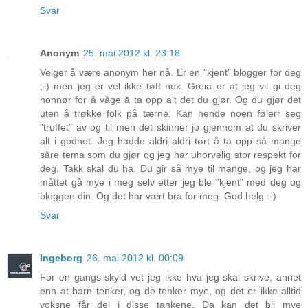
Svar
Anonym
25. mai 2012 kl. 23:18
Velger å være anonym her nå. Er en "kjent" blogger for deg
;-) men jeg er vel ikke tøff nok. Greia er at jeg vil gi deg
honnør for å våge å ta opp alt det du gjør. Og du gjør det
uten å trøkke folk på tærne. Kan hende noen følerr seg
"truffet" av og til men det skinner jo gjennom at du skriver
alt i godhet. Jeg hadde aldri aldri tørt å ta opp så mange
såre tema som du gjør og jeg har uhorvelig stor respekt for
deg. Takk skal du ha. Du gir så mye til mange, og jeg har
måttet gå mye i meg selv etter jeg ble "kjent" med deg og
bloggen din. Og det har vært bra for meg. God helg :-)
Svar
Ingeborg
26. mai 2012 kl. 00:09
For en gangs skyld vet jeg ikke hva jeg skal skrive, annet
enn at barn tenker, og de tenker mye, og det er ikke alltid
voksne får del i disse tankene. Da kan det bli mye