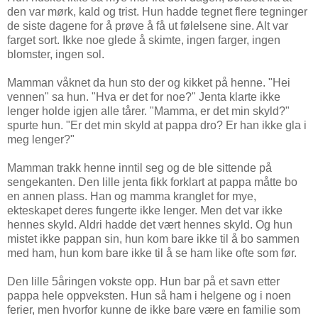
den var mørk, kald og trist. Hun hadde tegnet flere tegninger
de siste dagene for å prøve å få ut følelsene sine. Alt var
farget sort. Ikke noe glede å skimte, ingen farger, ingen
blomster, ingen sol.
Mamman våknet da hun sto der og kikket på henne. "Hei
vennen" sa hun. "Hva er det for noe?" Jenta klarte ikke
lenger holde igjen alle tårer. "Mamma, er det min skyld?"
spurte hun. "Er det min skyld at pappa dro? Er han ikke gla i
meg lenger?"
Mamman trakk henne inntil seg og de ble sittende på
sengekanten. Den lille jenta fikk forklart at pappa måtte bo
en annen plass. Han og mamma kranglet for mye,
ekteskapet deres fungerte ikke lenger. Men det var ikke
hennes skyld. Aldri hadde det vært hennes skyld. Og hun
mistet ikke pappan sin, hun kom bare ikke til å bo sammen
med ham, hun kom bare ikke til å se ham like ofte som før.
Den lille 5åringen vokste opp. Hun bar på et savn etter
pappa hele oppveksten. Hun så ham i helgene og i noen
ferier, men hvorfor kunne de ikke bare være en familie som