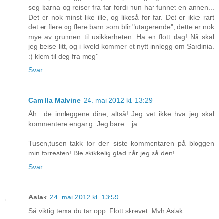
seg barna og reiser fra far fordi hun har funnet en annen...
Det er nok minst like ille, og likeså for far. Det er ikke rart
det er flere og flere barn som blir "utagerende", dette er nok
mye av grunnen til usikkerheten. Ha en flott dag! Nå skal
jeg beise litt, og i kveld kommer et nytt innlegg om Sardinia.
:) klem til deg fra meg''
Svar
Camilla Malvine
24. mai 2012 kl. 13:29
Åh.. de innleggene dine, altså! Jeg vet ikke hva jeg skal
kommentere engang. Jeg bare... ja.
Tusen,tusen takk for den siste kommentaren på bloggen
min forresten! Ble skikkelig glad når jeg så den!
Svar
Aslak
24. mai 2012 kl. 13:59
Så viktig tema du tar opp. Flott skrevet. Mvh Aslak