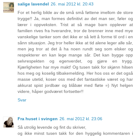
salige lavendel
26. mai 2012 kl. 20:43
For et herlig bilde av de små små føttene imellom de store
trygge!! Ja, man formes definitivt av det man ser, føler og
lærer i oppveksten. Trist at så mage barn opplever at
familien rives fra hverandre, tror de brenner inne med mye
vanskelige tanker som det ikke er så lett å forme til ord i en
sånn situasjon. Jeg tror heller ikke at tid alene leger alle sår,
men jeg tror at det å ha noen rundt seg som elsker og
respekterer en kan lege mange sår. Det kan bygge opp
selvrespekten og egenverdet, og gjøre en trygg.
Kjærligheten har mye makt! Og tusen takk for skjønn hilsen
hos meg og koselig tilbakemelding. Her hos oss er det også
masse utetid, koser oss med det fantastiske været og har
akkurat spist jordbær og blåbær med fløte =) Nyt helgen
videre, håper godværet fortsetter!!
Svar
Fra huset i svingen
26. mai 2012 kl. 23:06
Så utrolig levende og fint du skriver,
og ikke minst tusen takk for den hyggelig kommentaren i