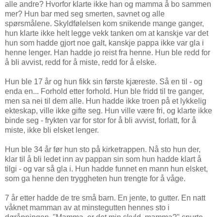
alle andre? Hvorfor klarte ikke han og mamma å bo sammen
mer? Hun bar med seg smerten, savnet og alle
spørsmålene. Skyldfølelsen kom snikende mange ganger,
hun klarte ikke helt legge vekk tanken om at kanskje var det
hun som hadde gjort noe galt, kanskje pappa ikke var gla i
henne lenger. Han hadde jo reist fra henne. Hun ble redd for
å bli avvist, redd for å miste, redd for å elske.
Hun ble 17 år og hun fikk sin første kjæreste. Så en til - og
enda en... Forhold etter forhold. Hun ble fridd til tre ganger,
men sa nei til dem alle. Hun hadde ikke troen på et lykkelig
ekteskap, ville ikke gifte seg. Hun ville være fri, og klarte ikke
binde seg - frykten var for stor for å bli avvist, forlatt, for å
miste, ikke bli elsket lenger.
Hun ble 34 år før hun sto på kirketrappen. Nå sto hun der,
klar til å bli ledet inn av pappan sin som hun hadde klart å
tilgi - og var så gla i. Hun hadde funnet en mann hun elsket,
som ga henne den tryggheten hun trengte for å våge.
7 år etter hadde de tre små barn. En jente, to gutter. En natt
våknet mamman av at minstegutten hennes sto i