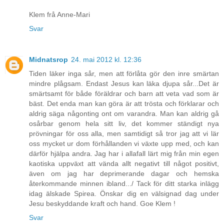
Klem frå Anne-Mari
Svar
Midnatsrop
24. mai 2012 kl. 12:36
Tiden läker inga sår, men att förlåta gör den inre smärtan
mindre plågsam. Endast Jesus kan läka djupa sår...Det är
smärtsamt för både föräldrar och barn att veta vad som är
bäst. Det enda man kan göra är att trösta och förklarar och
aldrig säga någonting ont om varandra. Man kan aldrig gå
osårbar genom hela sitt liv, det kommer ständigt nya
prövningar för oss alla, men samtidigt så tror jag att vi lär
oss mycket ur dom förhållanden vi växte upp med, och kan
därför hjälpa andra. Jag har i allafall lärt mig från min egen
kaotiska uppväxt att vända allt negativt till något positivt,
även om jag har deprimerande dagar och hemska
återkommande minnen ibland.../ Tack för ditt starka inlägg
idag älskade Spirea. Önskar dig en välsignad dag under
Jesu beskyddande kraft och hand. Goe Klem !
Svar