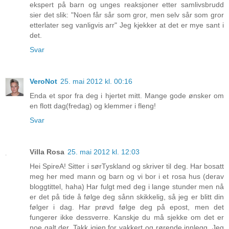
ekspert på barn og unges reaksjoner etter samlivsbrudd
sier det slik: "Noen får sår som gror, men selv sår som gror
etterlater seg vanligvis arr" Jeg kjekker at det er mye sant i
det.
Svar
VeroNot
25. mai 2012 kl. 00:16
Enda et spor fra deg i hjertet mitt. Mange gode ønsker om
en flott dag(fredag) og klemmer i fleng!
Svar
Villa Rosa
25. mai 2012 kl. 12:03
Hei SpireA! Sitter i sørTyskland og skriver til deg. Har bosatt
meg her med mann og barn og vi bor i et rosa hus (derav
bloggtittel, haha) Har fulgt med deg i lange stunder men nå
er det på tide å følge deg sånn skikkelig, så jeg er blitt din
følger i dag. Har prøvd følge deg på epost, men det
fungerer ikke dessverre. Kanskje du må sjekke om det er
noe galt der. Takk igjen for vakkert og rørende innlegg. Jeg