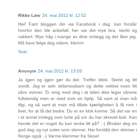
Rikke Løw
24. mai 2012 kl. 12:52
Hei! Fant bloggen din via Facebook i dag. kan forstår
hvorfor den ble anbefalt. her var det mye bra, sterkt og
vakkert. Mye håp i mange av dine innlegg og det liker jeg.
Må bare følge deg videre. klemm
Svar
Anonym
24. mai 2012 kl. 13:03
Ja igjen og igjen gør du det. Treffer blink. Sterkt og litt
vondt. Jeg er selv skilsmissbarn og dette vekket noen litt
såre minner. Er enig med deg i at tiden ikke leger sårene
fullstendig men er med som en hjelp. Så sant at man må
tilgi, og så sant at man må tillate kjærligheten å få rom i
livet, for at få det bedre. Du er en klok kvinne. Så det var en
i et annet innlegg som lurte på om du har skrevet bok. Kan
hende det er noget du kan tenke litt på? :-) Ønsker deg en
god dag og nyt solen som skinner. Har forstått den skinner i
Norge også :-) Varme klemmer fra Sissel