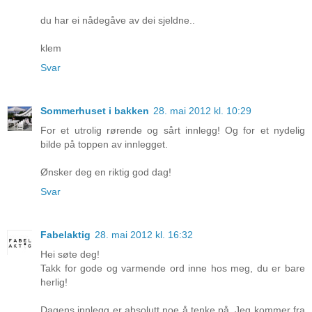
du har ei nådegåve av dei sjeldne..
klem
Svar
Sommerhuset i bakken
28. mai 2012 kl. 10:29
For et utrolig rørende og sårt innlegg! Og for et nydelig
bilde på toppen av innlegget.
Ønsker deg en riktig god dag!
Svar
Fabelaktig
28. mai 2012 kl. 16:32
Hei søte deg!
Takk for gode og varmende ord inne hos meg, du er bare
herlig!
Dagens innlegg er absolutt noe å tenke på. Jeg kommer fra