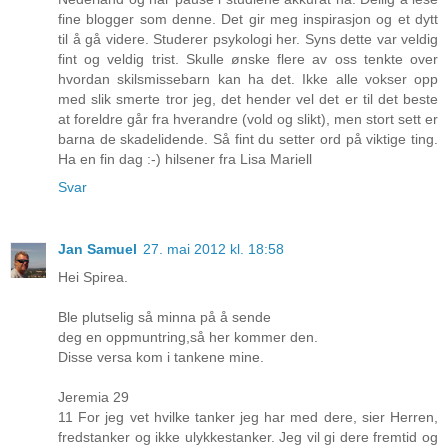
fine blogger som denne. Det gir meg inspirasjon og et dytt
til å gå videre. Studerer psykologi her. Syns dette var veldig
fint og veldig trist. Skulle ønske flere av oss tenkte over
hvordan skilsmissebarn kan ha det. Ikke alle vokser opp
med slik smerte tror jeg, det hender vel det er til det beste
at foreldre går fra hverandre (vold og slikt), men stort sett er
barna de skadelidende. Så fint du setter ord på viktige ting.
Ha en fin dag :-) hilsener fra Lisa Mariell
Svar
Jan Samuel
27. mai 2012 kl. 18:58
Hei Spirea.
Ble plutselig så minna på å sende
deg en oppmuntring,så her kommer den.
Disse versa kom i tankene mine.
Jeremia 29
11 For jeg vet hvilke tanker jeg har med dere, sier Herren,
fredstanker og ikke ulykkestanker. Jeg vil gi dere fremtid og