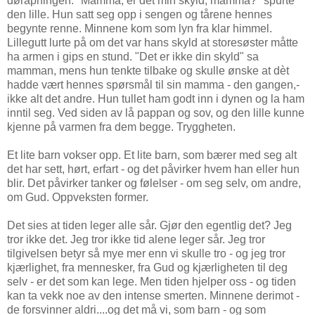
døråpningen. "Mamma, er det min skyld, mamma?" spurte
den lille. Hun satt seg opp i sengen og tårene hennes
begynte renne. Minnene kom som lyn fra klar himmel.
Lillegutt lurte på om det var hans skyld at storesøster måtte
ha armen i gips en stund. "Det er ikke din skyld" sa
mamman, mens hun tenkte tilbake og skulle ønske at dèt
hadde vært hennes spørsmål til sin mamma - den gangen,-
ikke alt det andre. Hun tullet ham godt inn i dynen og la ham
inntil seg. Ved siden av lå pappan og sov, og den lille kunne
kjenne på varmen fra dem begge. Tryggheten.
Et lite barn vokser opp. Et lite barn, som bærer med seg alt
det har sett, hørt, erfart - og det påvirker hvem han eller hun
blir. Det påvirker tanker og følelser - om seg selv, om andre,
om Gud. Oppveksten former.
Det sies at tiden leger alle sår. Gjør den egentlig det? Jeg
tror ikke det. Jeg tror ikke tid alene leger sår. Jeg tror
tilgivelsen betyr så mye mer enn vi skulle tro - og jeg tror
kjærlighet, fra mennesker, fra Gud og kjærligheten til deg
selv - er det som kan lege. Men tiden hjelper oss - og tiden
kan ta vekk noe av den intense smerten. Minnene derimot -
de forsvinner aldri....og det må vi, som barn - og som