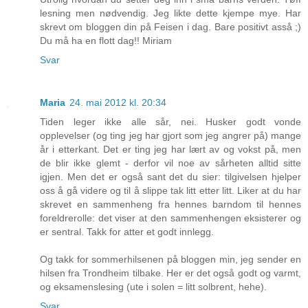
lesning men nødvendig. Jeg likte dette kjempe mye. Har
skrevt om bloggen din på Feisen i dag. Bare positivt asså ;)
Du må ha en flott dag!! Miriam
Svar
Maria
24. mai 2012 kl. 20:34
Tiden leger ikke alle sår, nei. Husker godt vonde
opplevelser (og ting jeg har gjort som jeg angrer på) mange
år i etterkant. Det er ting jeg har lært av og vokst på, men
de blir ikke glemt - derfor vil noe av sårheten alltid sitte
igjen. Men det er også sant det du sier: tilgivelsen hjelper
oss å gå videre og til å slippe tak litt etter litt. Liker at du har
skrevet en sammenheng fra hennes barndom til hennes
foreldrerolle: det viser at den sammenhengen eksisterer og
er sentral. Takk for atter et godt innlegg.
Og takk for sommerhilsenen på bloggen min, jeg sender en
hilsen fra Trondheim tilbake. Her er det også godt og varmt,
og eksamenslesing (ute i solen = litt solbrent, hehe).
Svar