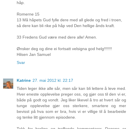
håp.
Romerne 15
13 Må håpets Gud fylle dere med all glede og fred i troen,
så dere kan bli rike på håp ved Den hellige ånds kraft.
33 Fredens Gud være med dere alle! Amen.
Ønsker deg og dine ei fortsatt velsigna god helg!!!!!!!
Hilsen Jan Samuel
Svar
Katrine
27. mai 2012 kl. 22:17
Tiden leger ikke alle sår, men sår kan bli lettere å leve med.
Hver eneste opplevelse preger oss, og gjør oss til den vi er,
både på godt og vondt. Jeg liker likevel å tro at hvert sår og
tunge opplevelse gjør oss sterkere, smartere og mer
bevisst på hva som er bra, hvis vi er villige til å bearbeide
og tenke litt gjennom episodene.
Takk for herlige og treffende kommentarer. Dagene er