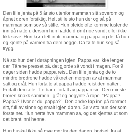
Den lille jenta på 5 år sto utenfor mamman sitt soverom og
åpnet døren forsiktig. Helt stille sto hun der og så på
mamman som sov så stille. Hun pleide ofte komme tuslende
inn på natten, dersom hun hadde drømt noe vondt eller ikke
fikk sove. Hun krøp tett inntil mamma og pappa og der lå hun
og kjente på varmen fra dem begge. Da følte hun seg så
trygg.
Nå sto hun der i døråpningen igjen. Pappa var ikke lenger
der. Tårene presset på, det gjorde så vondt i magen. For 9
dager siden hadde pappa reist. Den lille jenta og de to
mindre brødrene hadde våknet en morgen av at mamman
satt og gråt. Hun fortalte at pappa hadde reist den natten.
Forlatt dem alle. Tre barn, forlatt av pappan sin. Den minste
broren knakk sammen i gråt og begynte å rope. "Pappa?
Pappa? Hvor er du, pappa?". Den andre løp inn på rommet
sitt, full av sinne og smalt igjen døren. Selv sto hun der som
forsteinet. Hun hørte hva mamman sa, og det kjentes ut som
det brant inni henne.
Hun husket ikke så mye mer fra den dagen, bortsett fra at