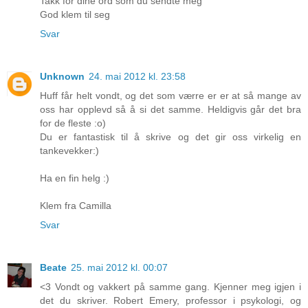
Takk for dine ord som du sendte meg
God klem til seg
Svar
Unknown
24. mai 2012 kl. 23:58
Huff får helt vondt, og det som værre er er at så mange av
oss har opplevd så å si det samme. Heldigvis går det bra
for de fleste :o)
Du er fantastisk til å skrive og det gir oss virkelig en
tankevekker:)
Ha en fin helg :)
Klem fra Camilla
Svar
Beate
25. mai 2012 kl. 00:07
<3 Vondt og vakkert på samme gang. Kjenner meg igjen i
det du skriver. Robert Emery, professor i psykologi, og