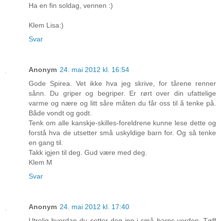
Ha en fin soldag, vennen :)
Klem Lisa:)
Svar
Anonym
24. mai 2012 kl. 16:54
Gode Spirea. Vet ikke hva jeg skrive, for tårene renner
sånn. Du griper og begriper. Er rørt over din ufattelige
varme og nære og litt såre måten du får oss til å tenke på.
Både vondt og godt.
Tenk om alle kanskje-skilles-foreldrene kunne lese dette og
forstå hva de utsetter små uskyldige barn for. Og så tenke
en gang til.
Takk igjen til deg. Gud være med deg.
Klem M
Svar
Anonym
24. mai 2012 kl. 17:40
Utrolig hvordan du setter deg inn i små barns verden. Tøff