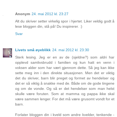
Anonym
24. mai 2012 kl. 23:27
Alt du skriver setter virkelig spor i hjertet. Liker veldig godt å
lese bloggen din, stå på! Du inspirerer. :)
Svar
Livets små øyeblikk
24. mai 2012 kl. 23:30
Sterk lesing. Jeg er en av de (sjeldne?) som aldri har
opplevd samlivsbrudd i familien og kun hatt en venn i
voksen alder som har vært gjennom dette. Så jeg kan ikke
sette meg inn i den direkte situasjonen. Men det er viktig
det du skriver, barn blir preget og formet av hendelser og
det er så viktig å snakke med de. Både om de gode tingene
og om de vonde. Og så er det hendelser som man helst
skulle være foruten. Som at mamma og pappa ikke skal
være sammen lenger. For det må være grusomt vondt for et
barn.
Forlater bloggen din i kveld som andre kvelder, tenkende -