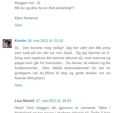
bloggen min :-D
Må du og dine ha en flott pinsehelg!!!
Klem Karianne
Svar
Kristin
26. mai 2012 kl. 23:16
Oj... Den berørte meg veldig!! Jeg har vært den lille jenta
som lurte på om det var min skyld... Og jeg kjenner en 5-
åring som opplever det samme akkurat nå, med mamma og
pappa som går fra hverandre... Du skriver så vakkert og lite
fordømmende... Men såååå tankevekkende! Du har en
gudegave vet du;)Klem til deg og gode ønsker om en
feiende flott pinse:)
Svar
Lisa Mariell
27. mai 2012 kl. 18:41
Heia!! Fant bloggen din gjennom ei venninne. Sitter i
Nederland og har pause i studiene akkurat nå. Deilig å lese