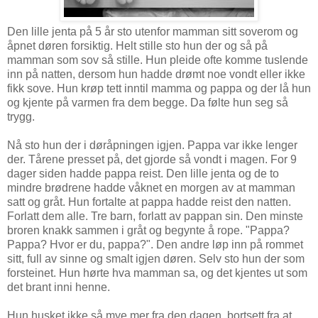
Den lille jenta på 5 år sto utenfor mamman sitt soverom og
åpnet døren forsiktig. Helt stille sto hun der og så på
mamman som sov så stille. Hun pleide ofte komme tuslende
inn på natten, dersom hun hadde drømt noe vondt eller ikke
fikk sove. Hun krøp tett inntil mamma og pappa og der lå hun
og kjente på varmen fra dem begge. Da følte hun seg så
trygg.
Nå sto hun der i døråpningen igjen. Pappa var ikke lenger
der. Tårene presset på, det gjorde så vondt i magen. For 9
dager siden hadde pappa reist. Den lille jenta og de to
mindre brødrene hadde våknet en morgen av at mamman
satt og gråt. Hun fortalte at pappa hadde reist den natten.
Forlatt dem alle. Tre barn, forlatt av pappan sin. Den minste
broren knakk sammen i gråt og begynte å rope. "Pappa?
Pappa? Hvor er du, pappa?". Den andre løp inn på rommet
sitt, full av sinne og smalt igjen døren. Selv sto hun der som
forsteinet. Hun hørte hva mamman sa, og det kjentes ut som
det brant inni henne.
Hun husket ikke så mye mer fra den dagen, bortsett fra at