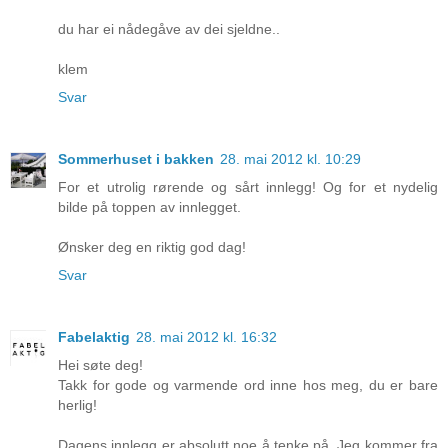
du har ei nådegåve av dei sjeldne..
klem
Svar
Sommerhuset i bakken
28. mai 2012 kl. 10:29
For et utrolig rørende og sårt innlegg! Og for et nydelig
bilde på toppen av innlegget.
Ønsker deg en riktig god dag!
Svar
Fabelaktig
28. mai 2012 kl. 16:32
Hei søte deg!
Takk for gode og varmende ord inne hos meg, du er bare
herlig!
Dagens innlegg er absolutt noe å tenke på. Jeg kommer fra