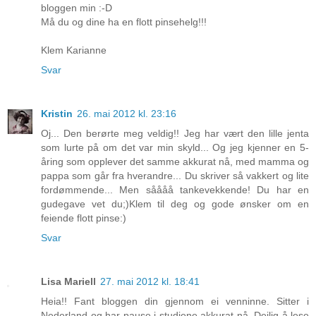
bloggen min :-D
Må du og dine ha en flott pinsehelg!!!
Klem Karianne
Svar
Kristin
26. mai 2012 kl. 23:16
Oj... Den berørte meg veldig!! Jeg har vært den lille jenta
som lurte på om det var min skyld... Og jeg kjenner en 5-
åring som opplever det samme akkurat nå, med mamma og
pappa som går fra hverandre... Du skriver så vakkert og lite
fordømmende... Men såååå tankevekkende! Du har en
gudegave vet du;)Klem til deg og gode ønsker om en
feiende flott pinse:)
Svar
Lisa Mariell
27. mai 2012 kl. 18:41
Heia!! Fant bloggen din gjennom ei venninne. Sitter i
Nederland og har pause i studiene akkurat nå. Deilig å lese