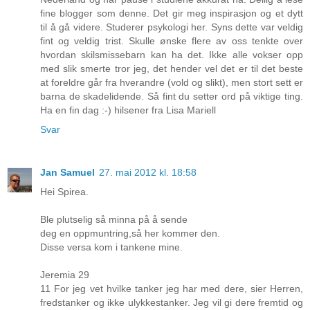
fine blogger som denne. Det gir meg inspirasjon og et dytt
til å gå videre. Studerer psykologi her. Syns dette var veldig
fint og veldig trist. Skulle ønske flere av oss tenkte over
hvordan skilsmissebarn kan ha det. Ikke alle vokser opp
med slik smerte tror jeg, det hender vel det er til det beste
at foreldre går fra hverandre (vold og slikt), men stort sett er
barna de skadelidende. Så fint du setter ord på viktige ting.
Ha en fin dag :-) hilsener fra Lisa Mariell
Svar
Jan Samuel
27. mai 2012 kl. 18:58
Hei Spirea.
Ble plutselig så minna på å sende
deg en oppmuntring,så her kommer den.
Disse versa kom i tankene mine.
Jeremia 29
11 For jeg vet hvilke tanker jeg har med dere, sier Herren,
fredstanker og ikke ulykkestanker. Jeg vil gi dere fremtid og