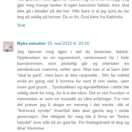
gjør meg mange tanker til egen barndom faktisk, men skal
ikke gå i detaljer på det her. Ville bare si at jeg syns du tar
ting så veldig på kornet. Du er fin. God klem fra Kathinka
Svar
Myke minutter
25. mai 2012 kl. 20:16
Jeg kjenner meg igjen i det du beskriver, faktisk.
Opplevelsen av en egosentrert, uinteressert far i hele
barndommen, som plutselig går og etterlater en
sønderknust mamma, setter spor. Man kan si at barn ikke
"skal ta parti", men barn er ikke rasjonelle... Min far sviktet
enda en gang ved å komme for sent til min vielse, uten
noen god grunn... Symbolikken og signaleffekten i dette ble
veldig sterk for meg, for å si det sånn. Det er rart hvordan vi
mennesker er som en mosaikk av våre erfaringer. For min
del prøver jeg å skape en mening i det meste, slik at
"fedrenes synder" ihvertfall ikke skal gjenta seg i neste
generasjon. Det viktigste for meg ble å finne en "bedre
halvdel" som ville bli en god far. Fin fredagskveld til deg og
dine! Klemmer