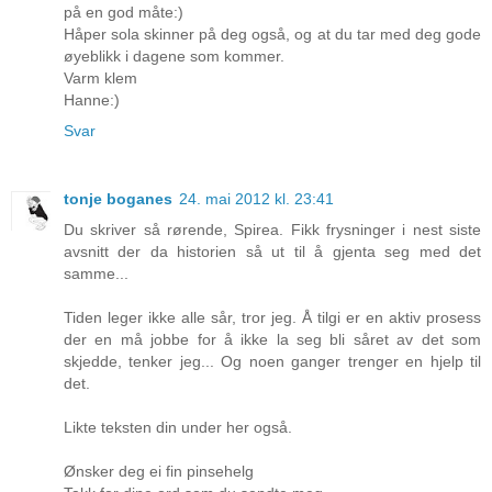
på en god måte:)
Håper sola skinner på deg også, og at du tar med deg gode
øyeblikk i dagene som kommer.
Varm klem
Hanne:)
Svar
tonje boganes
24. mai 2012 kl. 23:41
Du skriver så rørende, Spirea. Fikk frysninger i nest siste
avsnitt der da historien så ut til å gjenta seg med det
samme...
Tiden leger ikke alle sår, tror jeg. Å tilgi er en aktiv prosess
der en må jobbe for å ikke la seg bli såret av det som
skjedde, tenker jeg... Og noen ganger trenger en hjelp til
det.
Likte teksten din under her også.
Ønsker deg ei fin pinsehelg