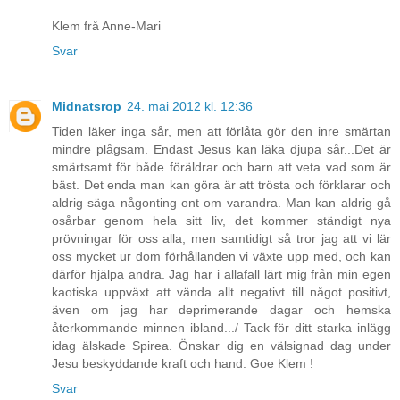
Klem frå Anne-Mari
Svar
Midnatsrop
24. mai 2012 kl. 12:36
Tiden läker inga sår, men att förlåta gör den inre smärtan
mindre plågsam. Endast Jesus kan läka djupa sår...Det är
smärtsamt för både föräldrar och barn att veta vad som är
bäst. Det enda man kan göra är att trösta och förklarar och
aldrig säga någonting ont om varandra. Man kan aldrig gå
osårbar genom hela sitt liv, det kommer ständigt nya
prövningar för oss alla, men samtidigt så tror jag att vi lär
oss mycket ur dom förhållanden vi växte upp med, och kan
därför hjälpa andra. Jag har i allafall lärt mig från min egen
kaotiska uppväxt att vända allt negativt till något positivt,
även om jag har deprimerande dagar och hemska
återkommande minnen ibland.../ Tack för ditt starka inlägg
idag älskade Spirea. Önskar dig en välsignad dag under
Jesu beskyddande kraft och hand. Goe Klem !
Svar