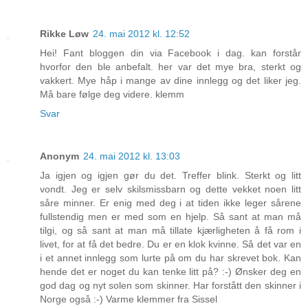
Rikke Løw
24. mai 2012 kl. 12:52
Hei! Fant bloggen din via Facebook i dag. kan forstår
hvorfor den ble anbefalt. her var det mye bra, sterkt og
vakkert. Mye håp i mange av dine innlegg og det liker jeg.
Må bare følge deg videre. klemm
Svar
Anonym
24. mai 2012 kl. 13:03
Ja igjen og igjen gør du det. Treffer blink. Sterkt og litt
vondt. Jeg er selv skilsmissbarn og dette vekket noen litt
såre minner. Er enig med deg i at tiden ikke leger sårene
fullstendig men er med som en hjelp. Så sant at man må
tilgi, og så sant at man må tillate kjærligheten å få rom i
livet, for at få det bedre. Du er en klok kvinne. Så det var en
i et annet innlegg som lurte på om du har skrevet bok. Kan
hende det er noget du kan tenke litt på? :-) Ønsker deg en
god dag og nyt solen som skinner. Har forstått den skinner i
Norge også :-) Varme klemmer fra Sissel