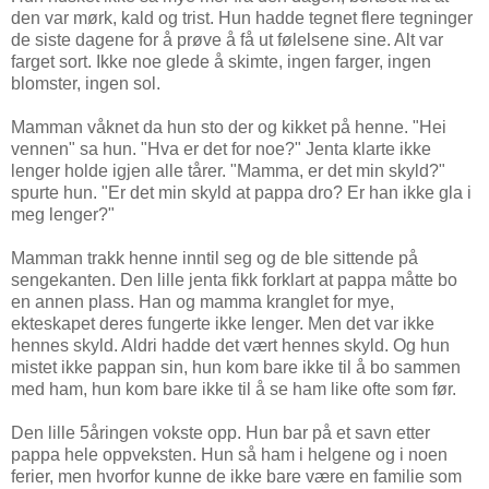
den var mørk, kald og trist. Hun hadde tegnet flere tegninger
de siste dagene for å prøve å få ut følelsene sine. Alt var
farget sort. Ikke noe glede å skimte, ingen farger, ingen
blomster, ingen sol.
Mamman våknet da hun sto der og kikket på henne. "Hei
vennen" sa hun. "Hva er det for noe?" Jenta klarte ikke
lenger holde igjen alle tårer. "Mamma, er det min skyld?"
spurte hun. "Er det min skyld at pappa dro? Er han ikke gla i
meg lenger?"
Mamman trakk henne inntil seg og de ble sittende på
sengekanten. Den lille jenta fikk forklart at pappa måtte bo
en annen plass. Han og mamma kranglet for mye,
ekteskapet deres fungerte ikke lenger. Men det var ikke
hennes skyld. Aldri hadde det vært hennes skyld. Og hun
mistet ikke pappan sin, hun kom bare ikke til å bo sammen
med ham, hun kom bare ikke til å se ham like ofte som før.
Den lille 5åringen vokste opp. Hun bar på et savn etter
pappa hele oppveksten. Hun så ham i helgene og i noen
ferier, men hvorfor kunne de ikke bare være en familie som