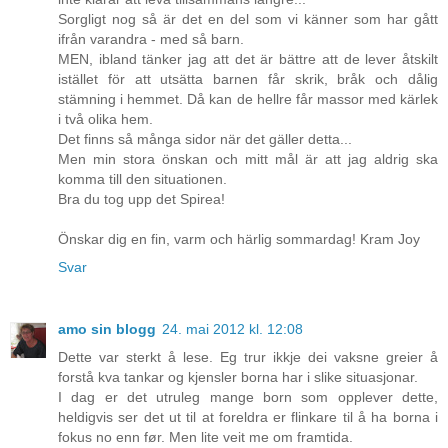
Sorgligt nog så är det en del som vi känner som har gått
ifrån varandra - med så barn.
MEN, ibland tänker jag att det är bättre att de lever åtskilt
istället för att utsätta barnen får skrik, bråk och dålig
stämning i hemmet. Då kan de hellre får massor med kärlek
i två olika hem.
Det finns så många sidor när det gäller detta...
Men min stora önskan och mitt mål är att jag aldrig ska
komma till den situationen.
Bra du tog upp det Spirea!
Önskar dig en fin, varm och härlig sommardag! Kram Joy
Svar
amo sin blogg
24. mai 2012 kl. 12:08
Dette var sterkt å lese. Eg trur ikkje dei vaksne greier å
forstå kva tankar og kjensler borna har i slike situasjonar.
I dag er det utruleg mange born som opplever dette,
heldigvis ser det ut til at foreldra er flinkare til å ha borna i
fokus no enn før. Men lite veit me om framtida.