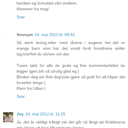
familien og forholdet vårt imellom.
Klemmer fra meg!
Svar
Anonym
24. mai 2012 kl. 09:42
Så sterk lesing,sitter med tårene i augene her..det er
mange barn som har det vondt fordi foreldrene skiller
lag,trist!fint du skriver om det.
Tusen takk for alle de gode og fine kommentarfeltet du
legger igjen,blir så utrulig glad eg:)
Ønsker deg ein flott dag!sola gjere så godt for alt,håper det
forsetter lenge:)
Klem fra Lillian:)
Svar
Joy
24. mai 2012 kl. 11:25
Ja, det är väldigt tråkigt när det går så långt att föräldrarna
inte klarar att leva tillsammans längre...