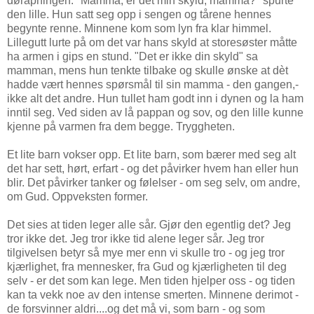
døråpningen. "Mamma, er det min skyld, mamma?" spurte
den lille. Hun satt seg opp i sengen og tårene hennes
begynte renne. Minnene kom som lyn fra klar himmel.
Lillegutt lurte på om det var hans skyld at storesøster måtte
ha armen i gips en stund. "Det er ikke din skyld" sa
mamman, mens hun tenkte tilbake og skulle ønske at dèt
hadde vært hennes spørsmål til sin mamma - den gangen,-
ikke alt det andre. Hun tullet ham godt inn i dynen og la ham
inntil seg. Ved siden av lå pappan og sov, og den lille kunne
kjenne på varmen fra dem begge. Tryggheten.
Et lite barn vokser opp. Et lite barn, som bærer med seg alt
det har sett, hørt, erfart - og det påvirker hvem han eller hun
blir. Det påvirker tanker og følelser - om seg selv, om andre,
om Gud. Oppveksten former.
Det sies at tiden leger alle sår. Gjør den egentlig det? Jeg
tror ikke det. Jeg tror ikke tid alene leger sår. Jeg tror
tilgivelsen betyr så mye mer enn vi skulle tro - og jeg tror
kjærlighet, fra mennesker, fra Gud og kjærligheten til deg
selv - er det som kan lege. Men tiden hjelper oss - og tiden
kan ta vekk noe av den intense smerten. Minnene derimot -
de forsvinner aldri....og det må vi, som barn - og som