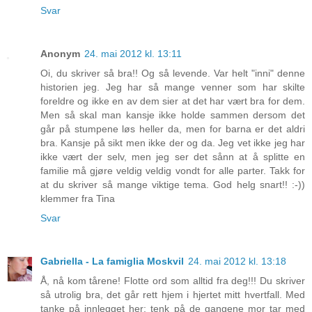
Svar
Anonym
24. mai 2012 kl. 13:11
Oi, du skriver så bra!! Og så levende. Var helt "inni" denne
historien jeg. Jeg har så mange venner som har skilte
foreldre og ikke en av dem sier at det har vært bra for dem.
Men så skal man kansje ikke holde sammen dersom det
går på stumpene løs heller da, men for barna er det aldri
bra. Kansje på sikt men ikke der og da. Jeg vet ikke jeg har
ikke vært der selv, men jeg ser det sånn at å splitte en
familie må gjøre veldig veldig vondt for alle parter. Takk for
at du skriver så mange viktige tema. God helg snart!! :-))
klemmer fra Tina
Svar
Gabriella - La famiglia Moskvil
24. mai 2012 kl. 13:18
Å, nå kom tårene! Flotte ord som alltid fra deg!!! Du skriver
så utrolig bra, det går rett hjem i hjertet mitt hvertfall. Med
tanke på innlegget her; tenk på de gangene mor tar med