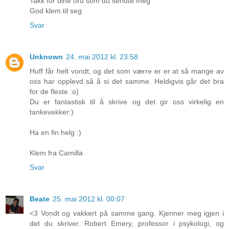
Takk for dine ord som du sendte meg
God klem til seg
Svar
Unknown
24. mai 2012 kl. 23:58
Huff får helt vondt, og det som værre er er at så mange av
oss har opplevd så å si det samme. Heldigvis går det bra
for de fleste :o)
Du er fantastisk til å skrive og det gir oss virkelig en
tankevekker:)
Ha en fin helg :)
Klem fra Camilla
Svar
Beate
25. mai 2012 kl. 00:07
<3 Vondt og vakkert på samme gang. Kjenner meg igjen i
det du skriver. Robert Emery, professor i psykologi, og