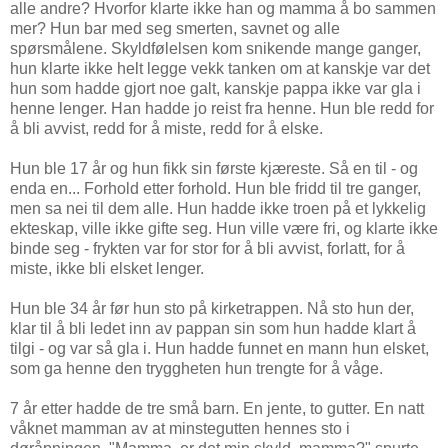
alle andre? Hvorfor klarte ikke han og mamma å bo sammen
mer? Hun bar med seg smerten, savnet og alle
spørsmålene. Skyldfølelsen kom snikende mange ganger,
hun klarte ikke helt legge vekk tanken om at kanskje var det
hun som hadde gjort noe galt, kanskje pappa ikke var gla i
henne lenger. Han hadde jo reist fra henne. Hun ble redd for
å bli avvist, redd for å miste, redd for å elske.
Hun ble 17 år og hun fikk sin første kjæreste. Så en til - og
enda en... Forhold etter forhold. Hun ble fridd til tre ganger,
men sa nei til dem alle. Hun hadde ikke troen på et lykkelig
ekteskap, ville ikke gifte seg. Hun ville være fri, og klarte ikke
binde seg - frykten var for stor for å bli avvist, forlatt, for å
miste, ikke bli elsket lenger.
Hun ble 34 år før hun sto på kirketrappen. Nå sto hun der,
klar til å bli ledet inn av pappan sin som hun hadde klart å
tilgi - og var så gla i. Hun hadde funnet en mann hun elsket,
som ga henne den tryggheten hun trengte for å våge.
7 år etter hadde de tre små barn. En jente, to gutter. En natt
våknet mamman av at minstegutten hennes sto i