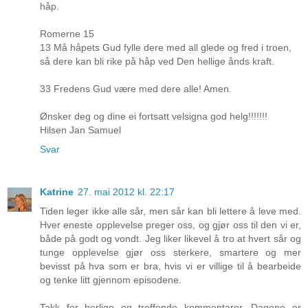
håp.
Romerne 15
13 Må håpets Gud fylle dere med all glede og fred i troen,
så dere kan bli rike på håp ved Den hellige ånds kraft.
33 Fredens Gud være med dere alle! Amen.
Ønsker deg og dine ei fortsatt velsigna god helg!!!!!!!
Hilsen Jan Samuel
Svar
Katrine
27. mai 2012 kl. 22:17
Tiden leger ikke alle sår, men sår kan bli lettere å leve med.
Hver eneste opplevelse preger oss, og gjør oss til den vi er,
både på godt og vondt. Jeg liker likevel å tro at hvert sår og
tunge opplevelse gjør oss sterkere, smartere og mer
bevisst på hva som er bra, hvis vi er villige til å bearbeide
og tenke litt gjennom episodene.
Takk for herlige og treffende kommentarer. Dagene er