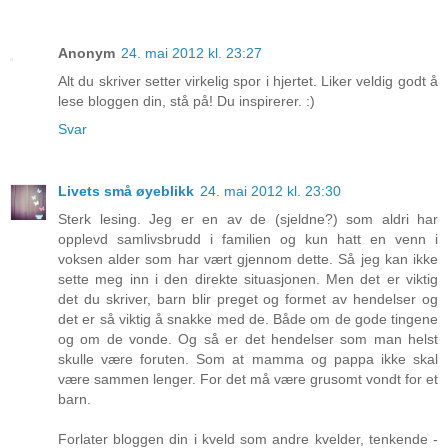
Anonym
24. mai 2012 kl. 23:27
Alt du skriver setter virkelig spor i hjertet. Liker veldig godt å
lese bloggen din, stå på! Du inspirerer. :)
Svar
Livets små øyeblikk
24. mai 2012 kl. 23:30
Sterk lesing. Jeg er en av de (sjeldne?) som aldri har
opplevd samlivsbrudd i familien og kun hatt en venn i
voksen alder som har vært gjennom dette. Så jeg kan ikke
sette meg inn i den direkte situasjonen. Men det er viktig
det du skriver, barn blir preget og formet av hendelser og
det er så viktig å snakke med de. Både om de gode tingene
og om de vonde. Og så er det hendelser som man helst
skulle være foruten. Som at mamma og pappa ikke skal
være sammen lenger. For det må være grusomt vondt for et
barn.
Forlater bloggen din i kveld som andre kvelder, tenkende -