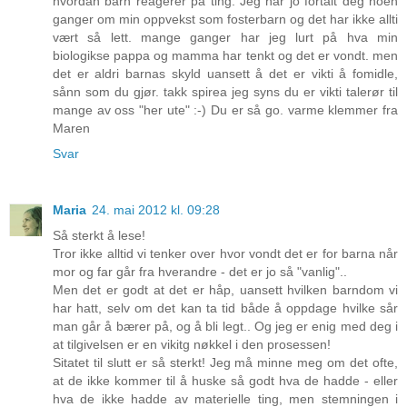
hvordan barn reagerer på ting. Jeg har jo fortalt deg noen
ganger om min oppvekst som fosterbarn og det har ikke allti
vært så lett. mange ganger har jeg lurt på hva min
biologikse pappa og mamma har tenkt og det er vondt. men
det er aldri barnas skyld uansett å det er vikti å fomidle,
sånn som du gjør. takk spirea jeg syns du er vikti talerør til
mange av oss "her ute" :-) Du er så go. varme klemmer fra
Maren
Svar
Maria
24. mai 2012 kl. 09:28
Så sterkt å lese!
Tror ikke alltid vi tenker over hvor vondt det er for barna når
mor og far går fra hverandre - det er jo så "vanlig"..
Men det er godt at det er håp, uansett hvilken barndom vi
har hatt, selv om det kan ta tid både å oppdage hvilke sår
man går å bærer på, og å bli legt.. Og jeg er enig med deg i
at tilgivelsen er en vikitg nøkkel i den prosessen!
Sitatet til slutt er så sterkt! Jeg må minne meg om det ofte,
at de ikke kommer til å huske så godt hva de hadde - eller
hva de ikke hadde av materielle ting, men stemningen i