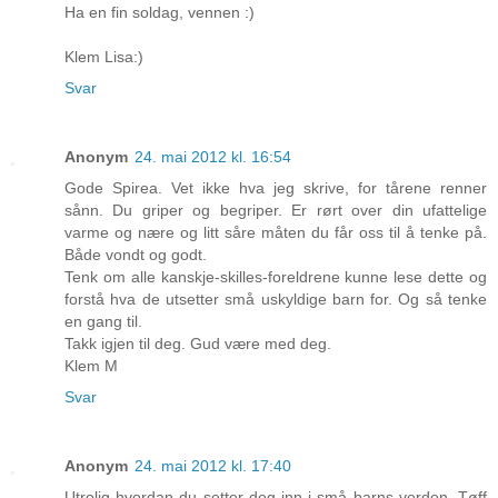
Ha en fin soldag, vennen :)
Klem Lisa:)
Svar
Anonym
24. mai 2012 kl. 16:54
Gode Spirea. Vet ikke hva jeg skrive, for tårene renner
sånn. Du griper og begriper. Er rørt over din ufattelige
varme og nære og litt såre måten du får oss til å tenke på.
Både vondt og godt.
Tenk om alle kanskje-skilles-foreldrene kunne lese dette og
forstå hva de utsetter små uskyldige barn for. Og så tenke
en gang til.
Takk igjen til deg. Gud være med deg.
Klem M
Svar
Anonym
24. mai 2012 kl. 17:40
Utrolig hvordan du setter deg inn i små barns verden. Tøff