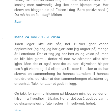
lesning men nødvendig. Jeg likte dette kjempe mye. Har
skrevt om bloggen din på Feisen i dag. Bare positivt asså ;)
Du må ha en flott dag!! Miriam
Svar
Maria
24. mai 2012 kl. 20:34
Tiden leger ikke alle sår, nei. Husker godt vonde
opplevelser (og ting jeg har gjort som jeg angrer på) mange
år i etterkant. Det er ting jeg har lært av og vokst på, men
de blir ikke glemt - derfor vil noe av sårheten alltid sitte
igjen. Men det er også sant det du sier: tilgivelsen hjelper
oss å gå videre og til å slippe tak litt etter litt. Liker at du har
skrevet en sammenheng fra hennes barndom til hennes
foreldrerolle: det viser at den sammenhengen eksisterer og
er sentral. Takk for atter et godt innlegg.
Og takk for sommerhilsenen på bloggen min, jeg sender en
hilsen fra Trondheim tilbake. Her er det også godt og varmt,
og eksamenslesing (ute i solen = litt solbrent, hehe).
Svar