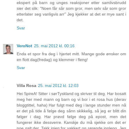
ekspert på barn og unges reaksjoner etter samlivsbrudd
sier det slik: "Noen får sår som gror, men selv sår som gror
etterlater seg vanligvis arr" Jeg kjekker at det er mye sant i
det.
Svar
VeroNot
25. mai 2012 kl. 00:16
Enda et spor fra deg i hjertet mitt. Mange gode ønsker om
en flott dag(fredag) og klemmer i fleng!
Svar
Villa Rosa
25. mai 2012 kl. 12:03
Hei SpireA! Sitter i sørTyskland og skriver til deg. Har bosatt
meg her med mann og barn og vi bor i et rosa hus (derav
bloggtittel, haha) Har fulgt med deg i lange stunder men nå
er det på tide å følge deg sånn skikkelig, så jeg er blitt din
følger i dag. Har prøvd følge deg på epost, men det
fungerer ikke dessverre. Kanskje du må sjekke om det er
noe galt der. Takk igjen for vakkert og rørende innlegg. Jeg