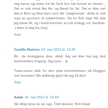
seg barna og reiser fra far fordi hun har funnet en annen...
Det er nok minst like ille, og likeså for far. Det er ikke rart
det er flere og flere barn som blir "utagerende", dette er nok
mye av grunnen til usikkerheten. Ha en flott dag! Nå skal
jeg beise litt, og i kveld kommer et nytt innlegg om Sardinia.
:) klem til deg fra meg''
Svar
Camilla Malvine
24. mai 2012 kl. 13:29
Åh.. de innleggene dine, altså! Jeg vet ikke hva jeg skal
kommentere engang. Jeg bare... ja.
Tusen,tusen takk for den siste kommentaren på bloggen
min forresten! Ble skikkelig glad når jeg så den!
Svar
Aslak
24. mai 2012 kl. 13:59
Så viktig tema du tar opp. Flott skrevet. Mvh Aslak