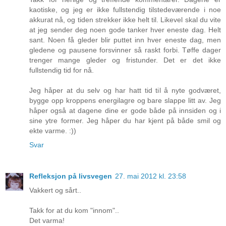
kaotiske, og jeg er ikke fullstendig tilstedeværende i noe
akkurat nå, og tiden strekker ikke helt til. Likevel skal du vite
at jeg sender deg noen gode tanker hver eneste dag. Helt
sant. Noen få gleder blir puttet inn hver eneste dag, men
gledene og pausene forsvinner så raskt forbi. Tøffe dager
trenger mange gleder og fristunder. Det er det ikke
fullstendig tid for nå.
Jeg håper at du selv og har hatt tid til å nyte godværet,
bygge opp kroppens energilagre og bare slappe litt av. Jeg
håper også at dagene dine er gode både på innsiden og i
sine ytre former. Jeg håper du har kjent på både smil og
ekte varme. :))
Svar
Refleksjon på livsvegen
27. mai 2012 kl. 23:58
Vakkert og sårt..
Takk for at du kom "innom"..
Det varma!