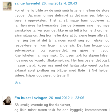
salige lavendel
26. mai 2012 kl. 20:43
For et herlig bilde av de små små føttene imellom de store
trygge!! Ja, man formes definitivt av det man ser, føler og
lærer i oppveksten. Trist at så mage barn opplever at
familien rives fra hverandre, tror de brenner inne med mye
vanskelige tanker som det ikke er så lett å forme til ord i en
sånn situasjon. Jeg tror heller ikke at tid alene leger alle sår,
men jeg tror at det å ha noen rundt seg som elsker og
respekterer en kan lege mange sår. Det kan bygge opp
selvrespekten og egenverdet, og gjøre en trygg.
Kjærligheten har mye makt! Og tusen takk for skjønn hilsen
hos meg og koselig tilbakemelding. Her hos oss er det også
masse utetid, koser oss med det fantastiske været og har
akkurat spist jordbær og blåbær med fløte =) Nyt helgen
videre, håper godværet fortsetter!!
Svar
Fra huset i svingen
26. mai 2012 kl. 23:06
Så utrolig levende og fint du skriver,
og ikke minst tusen takk for den hyggelig kommentaren i