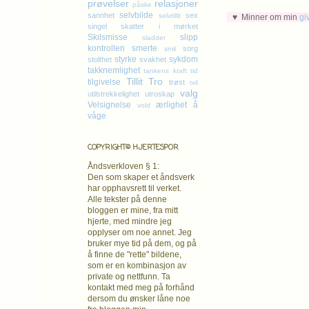
prøvelser
relasjoner
påske
selvbilde
sannhet
sex
selvtillit
♥ Minner om min
gi
singel
skatter i mørket
Skilsmisse
slipp
sladder
kontrollen
smerte
sorg
smil
styrke
sykdom
stolthet
svakhet
takknemlighet
tankens kraft
tid
Tillit
Tro
tilgivelse
trøst
tvil
valg
utilstrekkelighet
utroskap
Velsignelse
ærlighet
å
vold
våge
COPYRIGHT© HJERTESPOR
Åndsverkloven § 1:
Den som skaper et åndsverk
har opphavsrett
til verket.
Alle tekster på denne
bloggen er mine, fra mitt
hjerte, med mindre jeg
opplyser om noe annet. Jeg
bruker mye tid på dem, og på
å finne de "rette" bildene,
som er en kombinasjon av
private og nettfunn. Ta
kontakt med meg på forhånd
dersom du ønsker låne noe