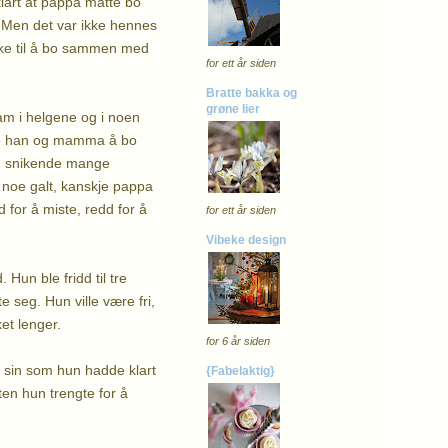
klart at pappa måtte bo
 Men det var ikke hennes
kke til å bo sammen med
for ett år siden
Bratte bakka og
grøne lier
am i helgene og i noen
ikke han og mamma å bo
m snikende mange
 noe galt, kanskje pappa
d for å miste, redd for å
for ett år siden
Vibeke design
 Hun ble fridd til tre
e seg. Hun ville være fri,
ket lenger.
for 6 år siden
an sin som hun hadde klart
{Fabelaktig}
ten hun trengte for å