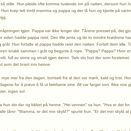
 stille. Hun pleide ofte komme tuslende inn på natten, dersom hun 
ve. Hun krøp tett inntil mamma og pappa og der lå hun og kjente på va
ygg.
øråpningen igjen. Pappa var ikke lenger der. Tårene presset på, det gjo
 siden hadde pappa reist. Den lille jenta og de to mindre brødrene 
gråt. Hun fortalte at pappa hadde reist den natten. Forlatt dem alle. T
roren knakk sammen i gråt og begynte å rope. "Pappa? Pappa? Hvor er
sitt, full av sinne og smalt igjen døren. Selv sto hun der som forstei
ut som det brant inni henne.
 mye mer fra den dagen, bortsett fra at den var mørk, kald og trist. Hu
dagene for å prøve å få ut følelsene sine. Alt var farget sort. Ikke noe 
ter, ingen sol.
un sto der og kikket på henne. "Hei vennen" sa hun. "Hva er det for 
 alle tårer. "Mamma, er det min skyld?" spurte hun. "Er det min skyld a