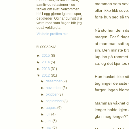
mennesker, litt om familien,
mamman som sov så
samliv og relasjoner - og
tanker om livet. Velkommen
eller ikke fikk so
hit! Legg gjerne igjen et spor,
følte hun seg så tr
det gleder! Og har du lyst til å
være med som følger, blir jeg
også veldig gla!
Nå sto hun der i d
Vis hele profilen min
magen. For 9 dager
at mamman satt og 
BLOGGARKIV
sin. Den minste b
►
2015
(8)
løp inn på rommet 
►
2014
(5)
sa, og det kjentes 
►
2013
(31)
▼
2012
(81)
Hun husket ikke så
►
desember
(9)
tegninger de siste 
►
november
(3)
farger, ingen bloms
►
oktober
(3)
►
september
(3)
Mamman våknet da h
►
august
(6)
lenger holde igjen
►
juli
(4)
gla i meg lenger?"
►
juni
(5)
▼
mai
(5)