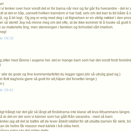
se!
id vi tenker over hvor vondt det er for barna når mor og far går fra hverandre - det er j
dt at det er håp, uansett hvilken barndom vi har hatt, selv om det kan ta tid både 
, og å bli legt.. Og jeg er enig med deg i at tilgivelsen er en vikitg nøkkel i den pro
utt er så sterkt! Jeg må minne meg om det ofte, at de ikke kommer til å huske så godt 
 av materielle ting, men stemningen i familien og forholdet vårt imellom.
meg!
kl. 09:28
g,sitter med tårene i augene her..det er mange barn som har det vondt fordi foreldrene 
.
 alle de gode og fine kommentarfeltet du legger igjen,blir så utrulig glad eg:)
 flott dag!sola gjere så godt for alt,håper det forsetter lenge:)
n:)
kl. 09:42
digt tråkigt när det går så långt att föräldrarna inte klarar att leva tillsammans längre..
så är det en del som vi känner som har gått ifrån varandra - med så barn.
nker jag att det är bättre att de lever åtskilt istället för att utsätta barnen får skrik, 
n de hellre får massor med kärlek i två olika hem.
ånga sidor när det gäller detta...