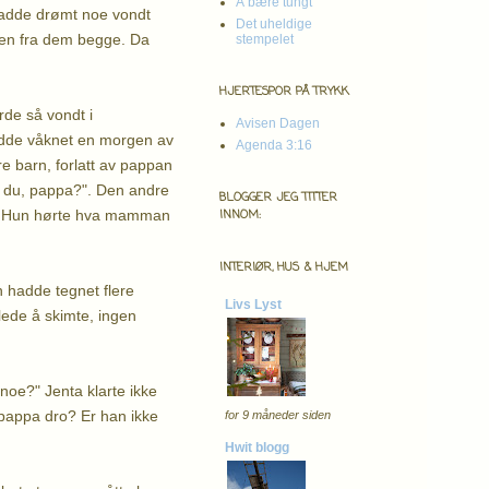
Å bære tungt
hadde drømt noe vondt
Det uheldige
rmen fra dem begge. Da
stempelet
HJERTESPOR PÅ TRYKK
rde så vondt i
Avisen Dagen
hadde våknet en morgen av
Agenda 3:16
re barn, forlatt av pappan
 du, pappa?". Den andre
BLOGGER JEG TITTER
net. Hun hørte hva mamman
INNOM:
INTERIØR, HUS & HJEM
n hadde tegnet flere
Livs Lyst
glede å skimte, ingen
noe?" Jenta klarte ikke
t pappa dro? Er han ikke
for 9 måneder siden
Hwit blogg