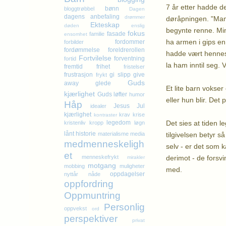
7 år etter hadde d
bønn
bloggtrøbbel
Dagen
dagens anbefaling
drømmer
døråpningen. "Mam
Ekteskap
døden
enslig
begynte renne. Min
fokus
fasade
familie
ensomhet
ha armen i gips en
fordommer
forbilder
fordømmelse
foreldrerollen
hadde vært hennes 
Fortvilelse
forventning
fortid
la ham inntil seg.
fremtid
frihet
fristelser
frustrasjon
gi slipp
give
frykt
Guds
away
glede
Et lite barn vokser
kjærlighet
Guds løfter
humor
eller hun blir. De
Håp
Jesus
Jul
idealer
kjærlighet
krav
krise
kontraster
Det sies at tiden le
legedom
kristenliv
kropp
løgn
lånt historie
tilgivelsen betyr s
materialisme
media
medmenneskeligh
selv - er det som 
et
derimot - de forsv
menneskefrykt
mirakler
motgang
mobbing
muligheter
med.
oppdagelser
nyttår
nåde
oppfordring
K
Oppmuntring
Personlig
oppvekst
ord
perspektiver
privat