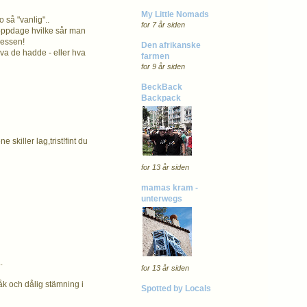
My Little Nomads
o så "vanlig"..
for 7 år siden
å oppdage hvilke sår man
sessen!
Den afrikanske
hva de hadde - eller hva
farmen
for 9 år siden
BeckBack
Backpack
skiller lag,trist!fint du
for 13 år siden
mamas kram -
unterwegs
.
for 13 år siden
bråk och dålig stämning i
Spotted by Locals