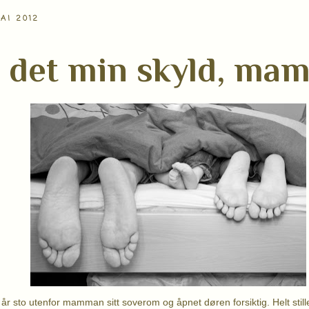
AI 2012
 det min skyld, ma
5 år sto utenfor mamman sitt soverom og åpnet døren forsiktig. Helt stil