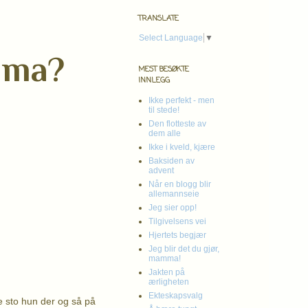
TRANSLATE
Select Language
▼
mma?
MEST BESØKTE
INNLEGG
Ikke perfekt - men
til stede!
Den flotteste av
dem alle
Ikke i kveld, kjære
Baksiden av
advent
Når en blogg blir
allemannseie
Jeg sier opp!
Tilgivelsens vei
Hjertets begjær
Jeg blir det du gjør,
mamma!
Jakten på
ærligheten
Ekteskapsvalg
le sto hun der og så på