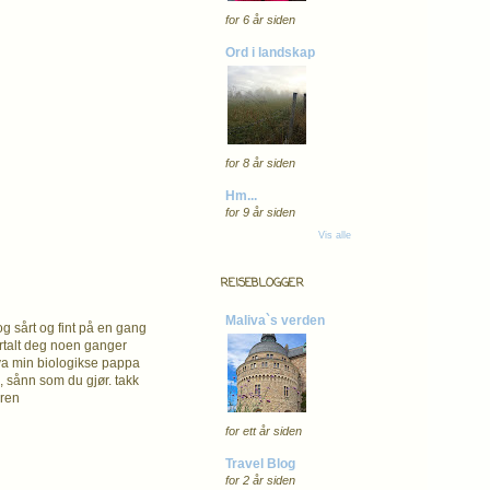
for 6 år siden
Ord i landskap
for 8 år siden
Hm...
for 9 år siden
Vis alle
REISEBLOGGER
Maliva`s verden
g sårt og fint på en gang
ortalt deg noen ganger
hva min biologikse pappa
, sånn som du gjør. takk
aren
for ett år siden
Travel Blog
for 2 år siden