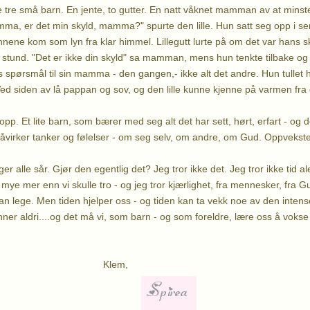
e tre små barn. En jente, to gutter. En natt våknet mamman av at minst
ma, er det min skyld, mamma?" spurte den lille. Hun satt seg opp i s
nene kom som lyn fra klar himmel. Lillegutt lurte på om det var hans s
 stund. "Det er ikke din skyld" sa mamman, mens hun tenkte tilbake og 
spørsmål til sin mamma - den gangen,- ikke alt det andre. Hun tullet 
 Ved siden av lå pappan og sov, og den lille kunne kjenne på varmen f
 opp. Et lite barn, som bærer med seg alt det har sett, hørt, erfart - og
t påvirker tanker og følelser - om seg selv, om andre, om Gud. Oppvekst
ger alle sår. Gjør den egentlig det? Jeg tror ikke det. Jeg tror ikke tid a
å mye mer enn vi skulle tro - og jeg tror kjærlighet, fra mennesker, fra G
kan lege. Men tiden hjelper oss - og tiden kan ta vekk noe av den inte
inner aldri....og det må vi, som barn - og som foreldre, lære oss å voks
lem,