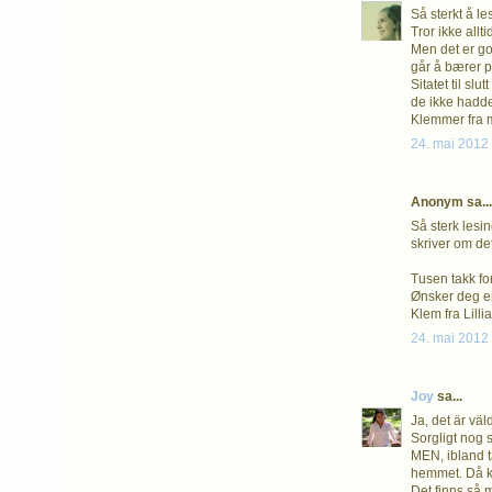
Så sterkt å le
Tror ikke allt
Men det er go
går å bærer på
Sitatet til sl
de ikke hadde
Klemmer fra 
24. mai 2012 
Anonym sa...
Så sterk lesin
skriver om det
Tusen takk for
Ønsker deg ein
Klem fra Lillia
24. mai 2012 
Joy
sa...
Ja, det är väl
Sorgligt nog 
MEN, ibland tä
hemmet. Då ka
Det finns så m