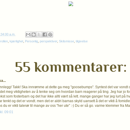
:34:00 a.m.
rollen
,
kjærlighet
,
Personlig
,
perspektiver
,
Skilsmisse
,
tilgivelse
55 kommentarer:
a...
 innlegg! Takk! Ska innrømme at dette ga meg "goosebumps". Syntest det var vondt o
r det meg viktigheten av å tenke seg om hvordan barn reagerer på ting. Jeg har jo f
st som fosterbarn og det har ikke allti vært så lett. mange ganger har jeg lurt på 
tenkt og det er vondt. men det er aldri barnas skyld uansett å det er vikti å fomidle
s du er vikti talerør til mange av oss "her ute" :-) Du er så go. varme klemmer fra M
kl. 09:01