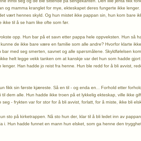
 inntil seg og de ble sittende på sengekanten. Den lille jenta fikk for
an og mamma kranglet for mye, ekteskapet deres fungerte ikke lenger.
 det vært hennes skyld. Og hun mistet ikke pappan sin, hun kom bare i
ikke til å se ham like ofte som før.
 vokste opp. Hun bar på et savn etter pappa hele oppveksten. Hun så h
r kunne de ikke bare være en familie som alle andre? Hvorfor klarte 
ar med seg smerten, savnet og alle spørsmålene. Skyldfølelsen ko
 ikke helt legge vekk tanken om at kanskje var det hun som hadde gjort
e lenger. Han hadde jo reist fra henne. Hun ble redd for å bli avvist, red
 fikk sin første kjæreste. Så en til - og enda en... Forhold etter forhold.
til dem alle. Hun hadde ikke troen på et lykkelig ekteskap, ville ikke gift
seg - frykten var for stor for å bli avvist, forlatt, for å miste, ikke bli els
un sto på kirketrappen. Nå sto hun der, klar til å bli ledet inn av papp
å gla i. Hun hadde funnet en mann hun elsket, som ga henne den trygghe