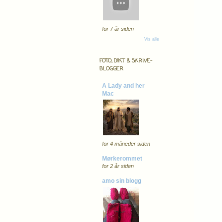
for 7 år siden
Vis alle
FOTO, DIKT & SKRIVE-
BLOGGER
A Lady and her
Mac
for 4 måneder siden
Mørkerommet
for 2 år siden
amo sin blogg