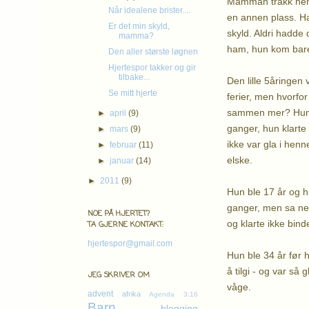
Mamman trakk henne
Når idealene brister....
en annen plass. H
Er det min skyld,
skyld. Aldri hadde
mamma?
ham, hun kom bare 
Den aller største løgnen
Hjertespor takker og gir
tilbake...
Den lille 5åringen
Se mitt hjerte
ferier, men hvorfo
sammen mer? Hun b
►
april
(9)
ganger, hun klarte
►
mars
(9)
ikke var gla i henn
►
februar
(11)
elske.
►
januar
(14)
►
2011
(9)
Hun ble 17 år og hun
ganger, men sa nei 
NOE PÅ HJERTET?
og klarte ikke binde 
TA GJERNE KONTAKT:
hjertespor@gmail.com
Hun ble 34 år før h
å tilgi - og var s
JEG SKRIVER OM
våge.
advent
afrika
Agenda 3:16
Barn
blogging