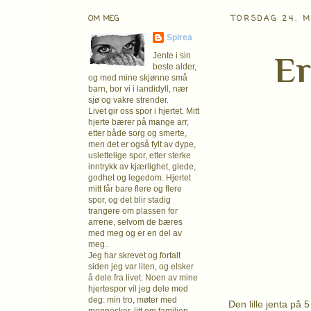
OM MEG
TORSDAG 24. M
Spirea
Er
Jente i sin
beste alder,
og med mine skjønne små
barn, bor vi i landidyll, nær
sjø og vakre strender.
Livet gir oss spor i hjertet. Mitt
hjerte bærer på mange arr,
etter både sorg og smerte,
men det er også fylt av dype,
uslettelige spor, etter sterke
inntrykk av kjærlighet, glede,
godhet og legedom. Hjertet
mitt får bare flere og flere
spor, og det blir stadig
trangere om plassen for
arrene, selvom de bæres
med meg og er en del av
meg..
Jeg har skrevet og fortalt
siden jeg var liten, og elsker
å dele fra livet. Noen av mine
hjertespor vil jeg dele med
deg: min tro, møter med
Den lille jenta på 