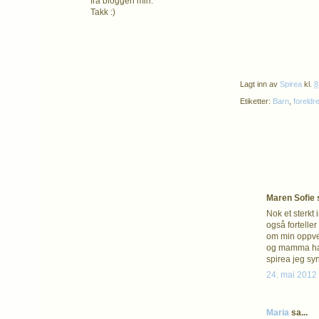
fra bloggen min.
Takk :)
Lagt inn av
Spirea
kl.
8
Etiketter:
Barn
,
foreldre
Maren Sofie s
Nok et sterkt
også fortelle
om min oppvek
og mamma har 
spirea jeg syn
24. mai 2012 
Maria
sa...