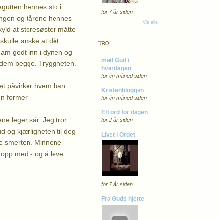
egutten hennes sto i
for 7 år siden
engen og tårene hennes
Vis alle
kyld at storesøster måtte
skulle ønske at dèt
TRO
ham godt inn i dynen og
med Gud i
ra dem begge. Tryggheten.
hverdagen
for én måned siden
 det påvirker hvem han
Kristenbloggen
en former.
for én måned siden
Ett ord for dagen
lene leger sår. Jeg tror
for 2 år siden
ud og kjærligheten til deg
Livet i Ordet
nse smerten. Minnene
e opp med - og å leve
for 7 år siden
Fra Guds hjerte