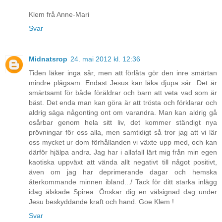
Klem frå Anne-Mari
Svar
Midnatsrop
24. mai 2012 kl. 12:36
Tiden läker inga sår, men att förlåta gör den inre smärtan
mindre plågsam. Endast Jesus kan läka djupa sår...Det är
smärtsamt för både föräldrar och barn att veta vad som är
bäst. Det enda man kan göra är att trösta och förklarar och
aldrig säga någonting ont om varandra. Man kan aldrig gå
osårbar genom hela sitt liv, det kommer ständigt nya
prövningar för oss alla, men samtidigt så tror jag att vi lär
oss mycket ur dom förhållanden vi växte upp med, och kan
därför hjälpa andra. Jag har i allafall lärt mig från min egen
kaotiska uppväxt att vända allt negativt till något positivt,
även om jag har deprimerande dagar och hemska
återkommande minnen ibland.../ Tack för ditt starka inlägg
idag älskade Spirea. Önskar dig en välsignad dag under
Jesu beskyddande kraft och hand. Goe Klem !
Svar