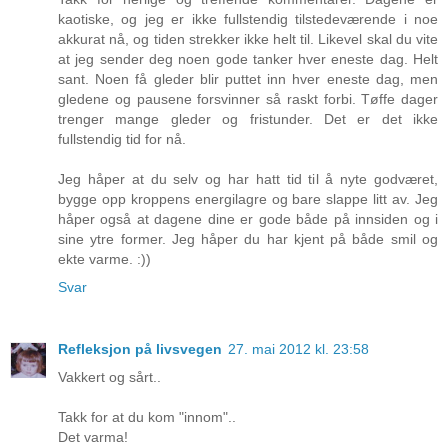
kaotiske, og jeg er ikke fullstendig tilstedeværende i noe
akkurat nå, og tiden strekker ikke helt til. Likevel skal du vite
at jeg sender deg noen gode tanker hver eneste dag. Helt
sant. Noen få gleder blir puttet inn hver eneste dag, men
gledene og pausene forsvinner så raskt forbi. Tøffe dager
trenger mange gleder og fristunder. Det er det ikke
fullstendig tid for nå.
Jeg håper at du selv og har hatt tid til å nyte godværet,
bygge opp kroppens energilagre og bare slappe litt av. Jeg
håper også at dagene dine er gode både på innsiden og i
sine ytre former. Jeg håper du har kjent på både smil og
ekte varme. :))
Svar
Refleksjon på livsvegen
27. mai 2012 kl. 23:58
Vakkert og sårt..
Takk for at du kom "innom"..
Det varma!