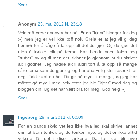
Svar
Anonym
25. mai 2012 kl. 23:18
Velger å være anonym her nå. Er en "kjent" blogger for deg
;-) men jeg er vel ikke tøff nok. Greia er at jeg vil gi deg
honnør for å våge å ta opp alt det du gjør. Og du gjør det
uten å trøkke folk på tærne. Kan hende noen følerr seg
"truffet" av og til men det skinner jo gjennom at du skriver
alt i godhet. Jeg hadde aldri aldri tørt å ta opp så mange
såre tema som du gjør og jeg har uhorvelig stor respekt for
deg. Takk skal du ha. Du gir så mye til mange, og jeg har
måttet gå mye i meg selv etter jeg ble "kjent" med deg og
bloggen din. Og det har vært bra for meg. God helg :-)
Svar
Ingeborg
26. mai 2012 kl. 00:09
For en gangs skyld vet jeg ikke hva jeg skal skrive, annet
enn at barn tenker, og de tenker mye, og det er ikke alltid
voksne får del i disse tankene. Da kan det bli mye