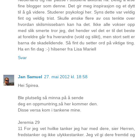
fine blogger som denne. Det gir meg inspirasjon og et dytt
til å gå videre. Studerer psykologi her. Syns dette var veldig
fint og veldig trist. Skulle ønske flere av oss tenkte over
hvordan skilsmissebarn kan ha det. Ikke alle vokser opp
med slik smerte tror jeg, det hender vel det er til det beste
at foreldre går fra hverandre (vold og slikt), men stort sett er
barna de skadelidende. Så fint du setter ord på viktige ting.
Ha en fin dag :-) hilsener fra Lisa Mariell
Svar
Jan Samuel
27. mai 2012 kl. 18:58
Hei Spirea.
Ble plutselig så minna på å sende
deg en oppmuntring,så her kommer den.
Disse versa kom i tankene mine.
Jeremia 29
11 For jeg vet hvilke tanker jeg har med dere, sier Herren,
fredstanker og ikke ulykkestanker. Jeg vil gi dere fremtid og