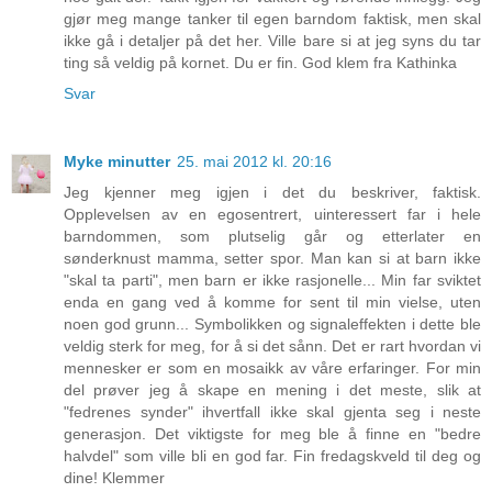
gjør meg mange tanker til egen barndom faktisk, men skal
ikke gå i detaljer på det her. Ville bare si at jeg syns du tar
ting så veldig på kornet. Du er fin. God klem fra Kathinka
Svar
Myke minutter
25. mai 2012 kl. 20:16
Jeg kjenner meg igjen i det du beskriver, faktisk.
Opplevelsen av en egosentrert, uinteressert far i hele
barndommen, som plutselig går og etterlater en
sønderknust mamma, setter spor. Man kan si at barn ikke
"skal ta parti", men barn er ikke rasjonelle... Min far sviktet
enda en gang ved å komme for sent til min vielse, uten
noen god grunn... Symbolikken og signaleffekten i dette ble
veldig sterk for meg, for å si det sånn. Det er rart hvordan vi
mennesker er som en mosaikk av våre erfaringer. For min
del prøver jeg å skape en mening i det meste, slik at
"fedrenes synder" ihvertfall ikke skal gjenta seg i neste
generasjon. Det viktigste for meg ble å finne en "bedre
halvdel" som ville bli en god far. Fin fredagskveld til deg og
dine! Klemmer