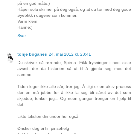
på en god måte:)
Håper sola skinner på deg også, og at du tar med deg gode
øyeblikk i dagene som kommer.
Varm klem
Hanne:)
Svar
tonje boganes
24. mai 2012 kl. 23:41
Du skriver så rørende, Spirea. Fikk frysninger i nest siste
avsnitt der da historien så ut til å gjenta seg med det
samme...
Tiden leger ikke alle sår, tror jeg. Å tilgi er en aktiv prosess
der en må jobbe for å ikke la seg bli såret av det som
skjedde, tenker jeg... Og noen ganger trenger en hjelp til
det.
Likte teksten din under her også.
Ønsker deg ei fin pinsehelg