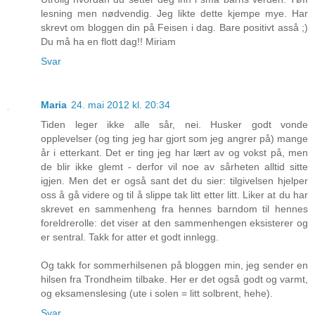
lesning men nødvendig. Jeg likte dette kjempe mye. Har
skrevt om bloggen din på Feisen i dag. Bare positivt asså ;)
Du må ha en flott dag!! Miriam
Svar
Maria
24. mai 2012 kl. 20:34
Tiden leger ikke alle sår, nei. Husker godt vonde
opplevelser (og ting jeg har gjort som jeg angrer på) mange
år i etterkant. Det er ting jeg har lært av og vokst på, men
de blir ikke glemt - derfor vil noe av sårheten alltid sitte
igjen. Men det er også sant det du sier: tilgivelsen hjelper
oss å gå videre og til å slippe tak litt etter litt. Liker at du har
skrevet en sammenheng fra hennes barndom til hennes
foreldrerolle: det viser at den sammenhengen eksisterer og
er sentral. Takk for atter et godt innlegg.
Og takk for sommerhilsenen på bloggen min, jeg sender en
hilsen fra Trondheim tilbake. Her er det også godt og varmt,
og eksamenslesing (ute i solen = litt solbrent, hehe).
Svar