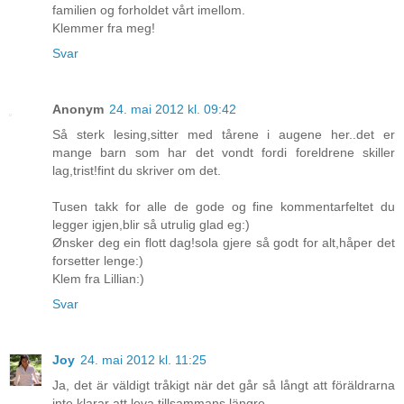
familien og forholdet vårt imellom.
Klemmer fra meg!
Svar
Anonym
24. mai 2012 kl. 09:42
Så sterk lesing,sitter med tårene i augene her..det er
mange barn som har det vondt fordi foreldrene skiller
lag,trist!fint du skriver om det.
Tusen takk for alle de gode og fine kommentarfeltet du
legger igjen,blir så utrulig glad eg:)
Ønsker deg ein flott dag!sola gjere så godt for alt,håper det
forsetter lenge:)
Klem fra Lillian:)
Svar
Joy
24. mai 2012 kl. 11:25
Ja, det är väldigt tråkigt när det går så långt att föräldrarna
inte klarar att leva tillsammans längre...