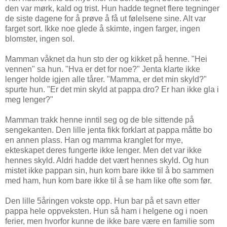
den var mørk, kald og trist. Hun hadde tegnet flere tegninger
de siste dagene for å prøve å få ut følelsene sine. Alt var
farget sort. Ikke noe glede å skimte, ingen farger, ingen
blomster, ingen sol.
Mamman våknet da hun sto der og kikket på henne. "Hei
vennen" sa hun. "Hva er det for noe?" Jenta klarte ikke
lenger holde igjen alle tårer. "Mamma, er det min skyld?"
spurte hun. "Er det min skyld at pappa dro? Er han ikke gla i
meg lenger?"
Mamman trakk henne inntil seg og de ble sittende på
sengekanten. Den lille jenta fikk forklart at pappa måtte bo
en annen plass. Han og mamma kranglet for mye,
ekteskapet deres fungerte ikke lenger. Men det var ikke
hennes skyld. Aldri hadde det vært hennes skyld. Og hun
mistet ikke pappan sin, hun kom bare ikke til å bo sammen
med ham, hun kom bare ikke til å se ham like ofte som før.
Den lille 5åringen vokste opp. Hun bar på et savn etter
pappa hele oppveksten. Hun så ham i helgene og i noen
ferier, men hvorfor kunne de ikke bare være en familie som