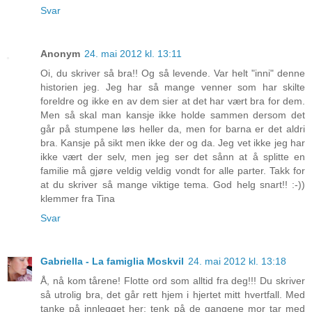
Svar
Anonym
24. mai 2012 kl. 13:11
Oi, du skriver så bra!! Og så levende. Var helt "inni" denne
historien jeg. Jeg har så mange venner som har skilte
foreldre og ikke en av dem sier at det har vært bra for dem.
Men så skal man kansje ikke holde sammen dersom det
går på stumpene løs heller da, men for barna er det aldri
bra. Kansje på sikt men ikke der og da. Jeg vet ikke jeg har
ikke vært der selv, men jeg ser det sånn at å splitte en
familie må gjøre veldig veldig vondt for alle parter. Takk for
at du skriver så mange viktige tema. God helg snart!! :-))
klemmer fra Tina
Svar
Gabriella - La famiglia Moskvil
24. mai 2012 kl. 13:18
Å, nå kom tårene! Flotte ord som alltid fra deg!!! Du skriver
så utrolig bra, det går rett hjem i hjertet mitt hvertfall. Med
tanke på innlegget her; tenk på de gangene mor tar med