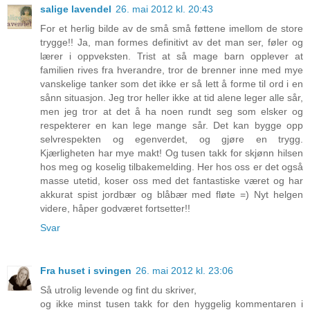
salige lavendel
26. mai 2012 kl. 20:43
For et herlig bilde av de små små føttene imellom de store
trygge!! Ja, man formes definitivt av det man ser, føler og
lærer i oppveksten. Trist at så mage barn opplever at
familien rives fra hverandre, tror de brenner inne med mye
vanskelige tanker som det ikke er så lett å forme til ord i en
sånn situasjon. Jeg tror heller ikke at tid alene leger alle sår,
men jeg tror at det å ha noen rundt seg som elsker og
respekterer en kan lege mange sår. Det kan bygge opp
selvrespekten og egenverdet, og gjøre en trygg.
Kjærligheten har mye makt! Og tusen takk for skjønn hilsen
hos meg og koselig tilbakemelding. Her hos oss er det også
masse utetid, koser oss med det fantastiske været og har
akkurat spist jordbær og blåbær med fløte =) Nyt helgen
videre, håper godværet fortsetter!!
Svar
Fra huset i svingen
26. mai 2012 kl. 23:06
Så utrolig levende og fint du skriver,
og ikke minst tusen takk for den hyggelig kommentaren i