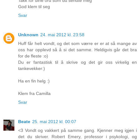
Takk for dine ord som du sendte meg
God klem til seg
Svar
Unknown
24. mai 2012 kl. 23:58
Huff får helt vondt, og det som værre er er at så mange av
oss har opplevd så å si det samme. Heldigvis går det bra
for de fleste :o)
Du er fantastisk til å skrive og det gir oss virkelig en
tankevekker:)
Ha en fin helg :)
Klem fra Camilla
Svar
Beate
25. mai 2012 kl. 00:07
<3 Vondt og vakkert på samme gang. Kjenner meg igjen i
det du skriver. Robert Emery, professor i psykologi, og