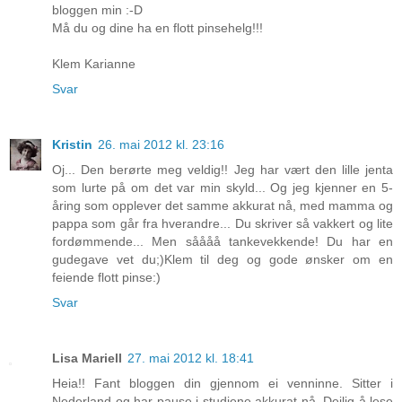
bloggen min :-D
Må du og dine ha en flott pinsehelg!!!
Klem Karianne
Svar
Kristin
26. mai 2012 kl. 23:16
Oj... Den berørte meg veldig!! Jeg har vært den lille jenta
som lurte på om det var min skyld... Og jeg kjenner en 5-
åring som opplever det samme akkurat nå, med mamma og
pappa som går fra hverandre... Du skriver så vakkert og lite
fordømmende... Men såååå tankevekkende! Du har en
gudegave vet du;)Klem til deg og gode ønsker om en
feiende flott pinse:)
Svar
Lisa Mariell
27. mai 2012 kl. 18:41
Heia!! Fant bloggen din gjennom ei venninne. Sitter i
Nederland og har pause i studiene akkurat nå. Deilig å lese