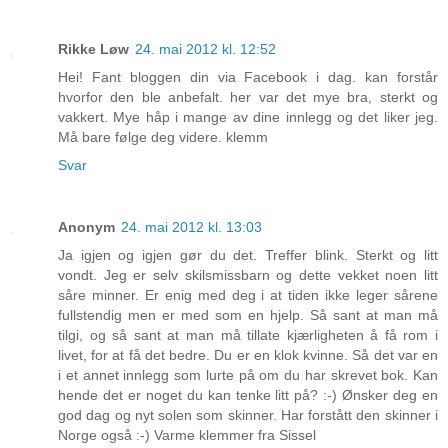
Rikke Løw
24. mai 2012 kl. 12:52
Hei! Fant bloggen din via Facebook i dag. kan forstår
hvorfor den ble anbefalt. her var det mye bra, sterkt og
vakkert. Mye håp i mange av dine innlegg og det liker jeg.
Må bare følge deg videre. klemm
Svar
Anonym
24. mai 2012 kl. 13:03
Ja igjen og igjen gør du det. Treffer blink. Sterkt og litt
vondt. Jeg er selv skilsmissbarn og dette vekket noen litt
såre minner. Er enig med deg i at tiden ikke leger sårene
fullstendig men er med som en hjelp. Så sant at man må
tilgi, og så sant at man må tillate kjærligheten å få rom i
livet, for at få det bedre. Du er en klok kvinne. Så det var en
i et annet innlegg som lurte på om du har skrevet bok. Kan
hende det er noget du kan tenke litt på? :-) Ønsker deg en
god dag og nyt solen som skinner. Har forstått den skinner i
Norge også :-) Varme klemmer fra Sissel