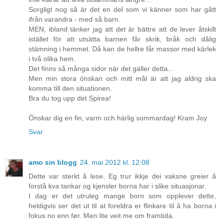
Sorgligt nog så är det en del som vi känner som har gått
ifrån varandra - med så barn.
MEN, ibland tänker jag att det är bättre att de lever åtskilt
istället för att utsätta barnen får skrik, bråk och dålig
stämning i hemmet. Då kan de hellre får massor med kärlek
i två olika hem.
Det finns så många sidor när det gäller detta...
Men min stora önskan och mitt mål är att jag aldrig ska
komma till den situationen.
Bra du tog upp det Spirea!
Önskar dig en fin, varm och härlig sommardag! Kram Joy
Svar
amo sin blogg
24. mai 2012 kl. 12:08
Dette var sterkt å lese. Eg trur ikkje dei vaksne greier å
forstå kva tankar og kjensler borna har i slike situasjonar.
I dag er det utruleg mange born som opplever dette,
heldigvis ser det ut til at foreldra er flinkare til å ha borna i
fokus no enn før. Men lite veit me om framtida.