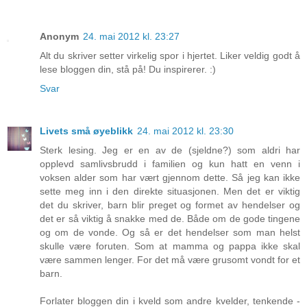
Anonym
24. mai 2012 kl. 23:27
Alt du skriver setter virkelig spor i hjertet. Liker veldig godt å
lese bloggen din, stå på! Du inspirerer. :)
Svar
Livets små øyeblikk
24. mai 2012 kl. 23:30
Sterk lesing. Jeg er en av de (sjeldne?) som aldri har
opplevd samlivsbrudd i familien og kun hatt en venn i
voksen alder som har vært gjennom dette. Så jeg kan ikke
sette meg inn i den direkte situasjonen. Men det er viktig
det du skriver, barn blir preget og formet av hendelser og
det er så viktig å snakke med de. Både om de gode tingene
og om de vonde. Og så er det hendelser som man helst
skulle være foruten. Som at mamma og pappa ikke skal
være sammen lenger. For det må være grusomt vondt for et
barn.
Forlater bloggen din i kveld som andre kvelder, tenkende -