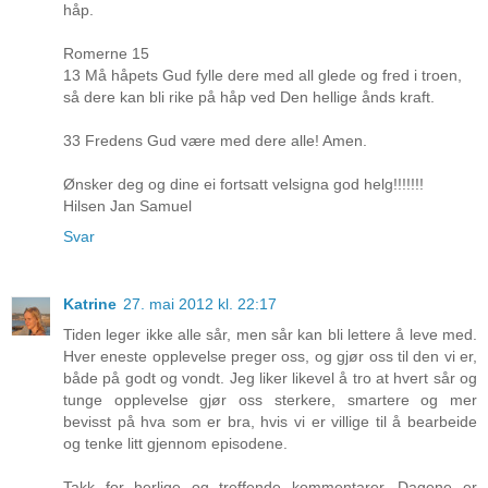
håp.
Romerne 15
13 Må håpets Gud fylle dere med all glede og fred i troen,
så dere kan bli rike på håp ved Den hellige ånds kraft.
33 Fredens Gud være med dere alle! Amen.
Ønsker deg og dine ei fortsatt velsigna god helg!!!!!!!
Hilsen Jan Samuel
Svar
Katrine
27. mai 2012 kl. 22:17
Tiden leger ikke alle sår, men sår kan bli lettere å leve med.
Hver eneste opplevelse preger oss, og gjør oss til den vi er,
både på godt og vondt. Jeg liker likevel å tro at hvert sår og
tunge opplevelse gjør oss sterkere, smartere og mer
bevisst på hva som er bra, hvis vi er villige til å bearbeide
og tenke litt gjennom episodene.
Takk for herlige og treffende kommentarer. Dagene er