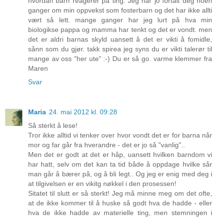
hvordan barn reagerer på ting. Jeg har jo fortalt deg noen
ganger om min oppvekst som fosterbarn og det har ikke allti
vært så lett. mange ganger har jeg lurt på hva min
biologikse pappa og mamma har tenkt og det er vondt. men
det er aldri barnas skyld uansett å det er vikti å fomidle,
sånn som du gjør. takk spirea jeg syns du er vikti talerør til
mange av oss "her ute" :-) Du er så go. varme klemmer fra
Maren
Svar
Maria
24. mai 2012 kl. 09:28
Så sterkt å lese!
Tror ikke alltid vi tenker over hvor vondt det er for barna når
mor og far går fra hverandre - det er jo så "vanlig"..
Men det er godt at det er håp, uansett hvilken barndom vi
har hatt, selv om det kan ta tid både å oppdage hvilke sår
man går å bærer på, og å bli legt.. Og jeg er enig med deg i
at tilgivelsen er en vikitg nøkkel i den prosessen!
Sitatet til slutt er så sterkt! Jeg må minne meg om det ofte,
at de ikke kommer til å huske så godt hva de hadde - eller
hva de ikke hadde av materielle ting, men stemningen i