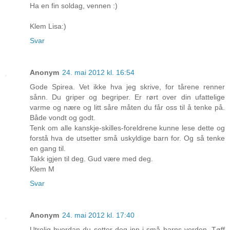
Ha en fin soldag, vennen :)
Klem Lisa:)
Svar
Anonym
24. mai 2012 kl. 16:54
Gode Spirea. Vet ikke hva jeg skrive, for tårene renner
sånn. Du griper og begriper. Er rørt over din ufattelige
varme og nære og litt såre måten du får oss til å tenke på.
Både vondt og godt.
Tenk om alle kanskje-skilles-foreldrene kunne lese dette og
forstå hva de utsetter små uskyldige barn for. Og så tenke
en gang til.
Takk igjen til deg. Gud være med deg.
Klem M
Svar
Anonym
24. mai 2012 kl. 17:40
Utrolig hvordan du setter deg inn i små barns verden. Tøff