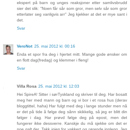
ekspert på barn og unges reaksjoner etter samlivsbrudd
sier det slik: "Noen får sår som gror, men selv sår som gror
etterlater seg vanligvis arr" Jeg kjekker at det er mye sant i
det.
Svar
VeroNot
25. mai 2012 kl. 00:16
Enda et spor fra deg i hjertet mitt. Mange gode ønsker om
en flott dag(fredag) og klemmer i fleng!
Svar
Villa Rosa
25. mai 2012 kl. 12:03
Hei SpireA! Sitter i sørTyskland og skriver til deg. Har bosatt
meg her med mann og barn og vi bor i et rosa hus (derav
bloggtittel, haha) Har fulgt med deg i lange stunder men nå
er det på tide å følge deg sånn skikkelig, så jeg er blitt din
følger i dag. Har prøvd følge deg på epost, men det
fungerer ikke dessverre. Kanskje du må sjekke om det er
noe galt der. Takk igjen for vakkert og rørende innlegg. Jeg