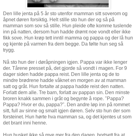
Den lille jenta på 5 år sto utenfor mamman sitt soverom og
åpnet døren forsiktig. Helt stille sto hun der og så på
mamman som sov så stille. Hun pleide ofte komme tuslende
inn på natten, dersom hun hadde drømt noe vondt eller ikke
fikk sove. Hun krøp tett inntil mamma og pappa og der lå hun
og kjente på varmen fra dem begge. Da følte hun seg så
trygg.
Nå sto hun der i døråpningen igjen. Pappa var ikke lenger
der. Tårene presset på, det gjorde så vondt i magen. For 9
dager siden hadde pappa reist. Den lille jenta og de to
mindre brødrene hadde våknet en morgen av at mamman
satt og gråt. Hun fortalte at pappa hadde reist den natten.
Forlatt dem alle. Tre barn, forlatt av pappan sin. Den minste
broren knakk sammen i gråt og begynte å rope. "Pappa?
Pappa? Hvor er du, pappa?". Den andre løp inn på rommet
sitt, full av sinne og smalt igjen døren. Selv sto hun der som
forsteinet. Hun hørte hva mamman sa, og det kjentes ut som
det brant inni henne.
Hun husket ikke så mye mer fra den dagen, bortsett fra at