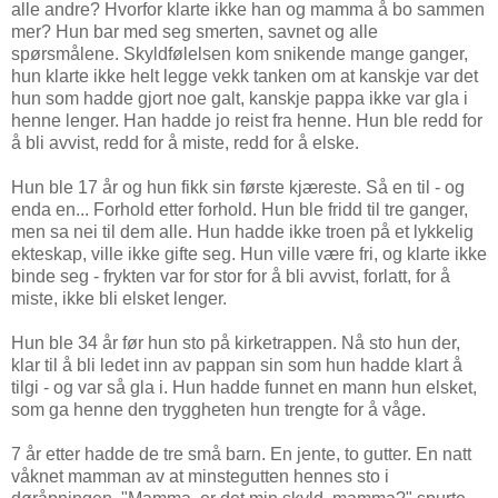
alle andre? Hvorfor klarte ikke han og mamma å bo sammen
mer? Hun bar med seg smerten, savnet og alle
spørsmålene. Skyldfølelsen kom snikende mange ganger,
hun klarte ikke helt legge vekk tanken om at kanskje var det
hun som hadde gjort noe galt, kanskje pappa ikke var gla i
henne lenger. Han hadde jo reist fra henne. Hun ble redd for
å bli avvist, redd for å miste, redd for å elske.
Hun ble 17 år og hun fikk sin første kjæreste. Så en til - og
enda en... Forhold etter forhold. Hun ble fridd til tre ganger,
men sa nei til dem alle. Hun hadde ikke troen på et lykkelig
ekteskap, ville ikke gifte seg. Hun ville være fri, og klarte ikke
binde seg - frykten var for stor for å bli avvist, forlatt, for å
miste, ikke bli elsket lenger.
Hun ble 34 år før hun sto på kirketrappen. Nå sto hun der,
klar til å bli ledet inn av pappan sin som hun hadde klart å
tilgi - og var så gla i. Hun hadde funnet en mann hun elsket,
som ga henne den tryggheten hun trengte for å våge.
7 år etter hadde de tre små barn. En jente, to gutter. En natt
våknet mamman av at minstegutten hennes sto i