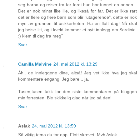
seg barna og reiser fra far fordi hun har funnet en annen...
Det er nok minst like ille, og likeså for far. Det er ikke rart
det er flere og flere barn som blir "utagerende", dette er nok
mye av grunnen til usikkerheten. Ha en flott dag! Nå skal
jeg beise litt, og i kveld kommer et nytt innlegg om Sardinia.
:) klem til deg fra meg''
Svar
Camilla Malvine
24. mai 2012 kl. 13:29
Åh.. de innleggene dine, altså! Jeg vet ikke hva jeg skal
kommentere engang. Jeg bare... ja.
Tusen,tusen takk for den siste kommentaren på bloggen
min forresten! Ble skikkelig glad når jeg så den!
Svar
Aslak
24. mai 2012 kl. 13:59
Så viktig tema du tar opp. Flott skrevet. Mvh Aslak