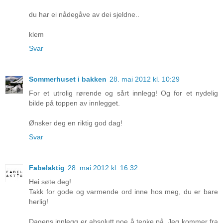
du har ei nådegåve av dei sjeldne..
klem
Svar
Sommerhuset i bakken
28. mai 2012 kl. 10:29
For et utrolig rørende og sårt innlegg! Og for et nydelig
bilde på toppen av innlegget.
Ønsker deg en riktig god dag!
Svar
Fabelaktig
28. mai 2012 kl. 16:32
Hei søte deg!
Takk for gode og varmende ord inne hos meg, du er bare
herlig!
Dagens innlegg er absolutt noe å tenke på. Jeg kommer fra