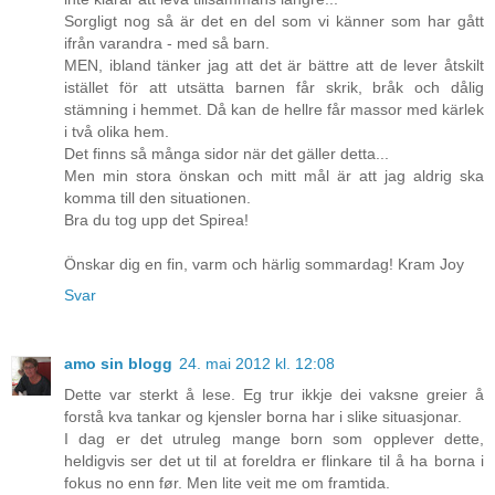
Sorgligt nog så är det en del som vi känner som har gått
ifrån varandra - med så barn.
MEN, ibland tänker jag att det är bättre att de lever åtskilt
istället för att utsätta barnen får skrik, bråk och dålig
stämning i hemmet. Då kan de hellre får massor med kärlek
i två olika hem.
Det finns så många sidor när det gäller detta...
Men min stora önskan och mitt mål är att jag aldrig ska
komma till den situationen.
Bra du tog upp det Spirea!
Önskar dig en fin, varm och härlig sommardag! Kram Joy
Svar
amo sin blogg
24. mai 2012 kl. 12:08
Dette var sterkt å lese. Eg trur ikkje dei vaksne greier å
forstå kva tankar og kjensler borna har i slike situasjonar.
I dag er det utruleg mange born som opplever dette,
heldigvis ser det ut til at foreldra er flinkare til å ha borna i
fokus no enn før. Men lite veit me om framtida.