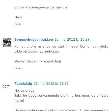
du har ei nådegåve av dei sjeldne..
klem
Svar
Sommerhuset i bakken
28. mai 2012 kl. 10:29
For et utrolig rørende og sårt innlegg! Og for et nydelig
bilde på toppen av innlegget.
Ønsker deg en riktig god dag!
Svar
Fabelaktig
28. mai 2012 kl. 16:32
Hei søte deg!
Takk for gode og varmende ord inne hos meg, du er bare
herlig!
Dagens innlegg er absolutt noe å tenke på. Jeg kommer fra