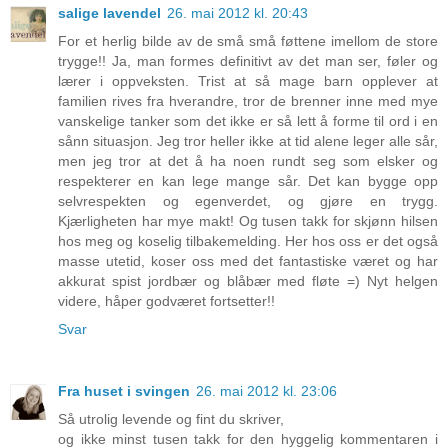
salige lavendel
26. mai 2012 kl. 20:43
For et herlig bilde av de små små føttene imellom de store
trygge!! Ja, man formes definitivt av det man ser, føler og
lærer i oppveksten. Trist at så mage barn opplever at
familien rives fra hverandre, tror de brenner inne med mye
vanskelige tanker som det ikke er så lett å forme til ord i en
sånn situasjon. Jeg tror heller ikke at tid alene leger alle sår,
men jeg tror at det å ha noen rundt seg som elsker og
respekterer en kan lege mange sår. Det kan bygge opp
selvrespekten og egenverdet, og gjøre en trygg.
Kjærligheten har mye makt! Og tusen takk for skjønn hilsen
hos meg og koselig tilbakemelding. Her hos oss er det også
masse utetid, koser oss med det fantastiske været og har
akkurat spist jordbær og blåbær med fløte =) Nyt helgen
videre, håper godværet fortsetter!!
Svar
Fra huset i svingen
26. mai 2012 kl. 23:06
Så utrolig levende og fint du skriver,
og ikke minst tusen takk for den hyggelig kommentaren i