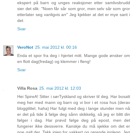
ekspert på barn og unges reaksjoner etter samlivsbrudd
sier det slik: "Noen får sår som gror, men selv sår som gror
etterlater seg vanligvis arr" Jeg kjekker at det er mye sant i
det.
Svar
VeroNot
25. mai 2012 kl. 00:16
Enda et spor fra deg i hjertet mitt. Mange gode ønsker om
en flott dag(fredag) og klemmer i fleng!
Svar
Villa Rosa
25. mai 2012 kl. 12:03
Hei SpireA! Sitter i sørTyskland og skriver til deg. Har bosatt
meg her med mann og barn og vi bor i et rosa hus (derav
bloggtittel, haha) Har fulgt med deg i lange stunder men nå
er det på tide å følge deg sånn skikkelig, så jeg er blitt din
følger i dag. Har prøvd følge deg på epost, men det
fungerer ikke dessverre. Kanskje du må sjekke om det er
noe galt der. Takk igjen for vakkert og rørende innlegg. Jeg