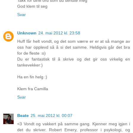
Takk for dine ord som du sendte meg
God klem til seg
Svar
Unknown
24. mai 2012 kl. 23:58
Huff får helt vondt, og det som værre er er at så mange av
oss har opplevd så å si det samme. Heldigvis går det bra
for de fleste :o)
Du er fantastisk til å skrive og det gir oss virkelig en
tankevekker:)
Ha en fin helg :)
Klem fra Camilla
Svar
Beate
25. mai 2012 kl. 00:07
<3 Vondt og vakkert på samme gang. Kjenner meg igjen i
det du skriver. Robert Emery, professor i psykologi, og