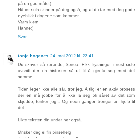
på en god måte:)
Håper sola skinner på deg også, og at du tar med deg gode
øyeblikk i dagene som kommer.
Varm klem
Hanne:)
Svar
tonje boganes
24. mai 2012 kl. 23:41
Du skriver så rørende, Spirea. Fikk frysninger i nest siste
avsnitt der da historien så ut til å gjenta seg med det
samme...
Tiden leger ikke alle sår, tror jeg. Å tilgi er en aktiv prosess
der en må jobbe for å ikke la seg bli såret av det som
skjedde, tenker jeg... Og noen ganger trenger en hjelp til
det.
Likte teksten din under her også.
Ønsker deg ei fin pinsehelg