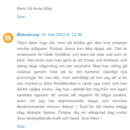
Klem frå Anne-Mari
Svar
Midnatsrop
24. mai 2012 kl. 12:36
Tiden läker inga sår, men att förlåta gör den inre smärtan
mindre plågsam. Endast Jesus kan läka djupa sår...Det är
smärtsamt för både föräldrar och barn att veta vad som är
bäst. Det enda man kan göra är att trösta och förklarar och
aldrig säga någonting ont om varandra. Man kan aldrig gå
osårbar genom hela sitt liv, det kommer ständigt nya
prövningar för oss alla, men samtidigt så tror jag att vi lär
oss mycket ur dom förhållanden vi växte upp med, och kan
därför hjälpa andra. Jag har i allafall lärt mig från min egen
kaotiska uppväxt att vända allt negativt till något positivt,
även om jag har deprimerande dagar och hemska
återkommande minnen ibland.../ Tack för ditt starka inlägg
idag älskade Spirea. Önskar dig en välsignad dag under
Jesu beskyddande kraft och hand. Goe Klem !
Svar