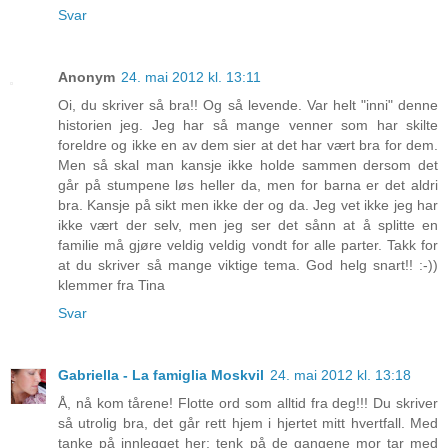
Svar
Anonym
24. mai 2012 kl. 13:11
Oi, du skriver så bra!! Og så levende. Var helt "inni" denne
historien jeg. Jeg har så mange venner som har skilte
foreldre og ikke en av dem sier at det har vært bra for dem.
Men så skal man kansje ikke holde sammen dersom det
går på stumpene løs heller da, men for barna er det aldri
bra. Kansje på sikt men ikke der og da. Jeg vet ikke jeg har
ikke vært der selv, men jeg ser det sånn at å splitte en
familie må gjøre veldig veldig vondt for alle parter. Takk for
at du skriver så mange viktige tema. God helg snart!! :-))
klemmer fra Tina
Svar
Gabriella - La famiglia Moskvil
24. mai 2012 kl. 13:18
Å, nå kom tårene! Flotte ord som alltid fra deg!!! Du skriver
så utrolig bra, det går rett hjem i hjertet mitt hvertfall. Med
tanke på innlegget her; tenk på de gangene mor tar med