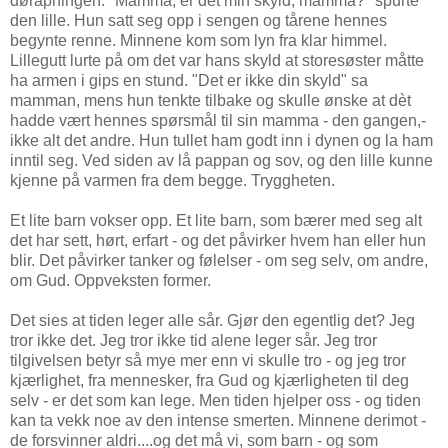
døråpningen. "Mamma, er det min skyld, mamma?" spurte
den lille. Hun satt seg opp i sengen og tårene hennes
begynte renne. Minnene kom som lyn fra klar himmel.
Lillegutt lurte på om det var hans skyld at storesøster måtte
ha armen i gips en stund. "Det er ikke din skyld" sa
mamman, mens hun tenkte tilbake og skulle ønske at dèt
hadde vært hennes spørsmål til sin mamma - den gangen,-
ikke alt det andre. Hun tullet ham godt inn i dynen og la ham
inntil seg. Ved siden av lå pappan og sov, og den lille kunne
kjenne på varmen fra dem begge. Tryggheten.
Et lite barn vokser opp. Et lite barn, som bærer med seg alt
det har sett, hørt, erfart - og det påvirker hvem han eller hun
blir. Det påvirker tanker og følelser - om seg selv, om andre,
om Gud. Oppveksten former.
Det sies at tiden leger alle sår. Gjør den egentlig det? Jeg
tror ikke det. Jeg tror ikke tid alene leger sår. Jeg tror
tilgivelsen betyr så mye mer enn vi skulle tro - og jeg tror
kjærlighet, fra mennesker, fra Gud og kjærligheten til deg
selv - er det som kan lege. Men tiden hjelper oss - og tiden
kan ta vekk noe av den intense smerten. Minnene derimot -
de forsvinner aldri....og det må vi, som barn - og som