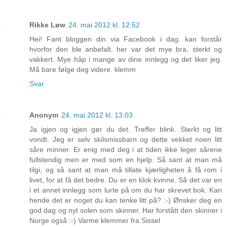
Rikke Løw
24. mai 2012 kl. 12:52
Hei! Fant bloggen din via Facebook i dag. kan forstår
hvorfor den ble anbefalt. her var det mye bra, sterkt og
vakkert. Mye håp i mange av dine innlegg og det liker jeg.
Må bare følge deg videre. klemm
Svar
Anonym
24. mai 2012 kl. 13:03
Ja igjen og igjen gør du det. Treffer blink. Sterkt og litt
vondt. Jeg er selv skilsmissbarn og dette vekket noen litt
såre minner. Er enig med deg i at tiden ikke leger sårene
fullstendig men er med som en hjelp. Så sant at man må
tilgi, og så sant at man må tillate kjærligheten å få rom i
livet, for at få det bedre. Du er en klok kvinne. Så det var en
i et annet innlegg som lurte på om du har skrevet bok. Kan
hende det er noget du kan tenke litt på? :-) Ønsker deg en
god dag og nyt solen som skinner. Har forstått den skinner i
Norge også :-) Varme klemmer fra Sissel