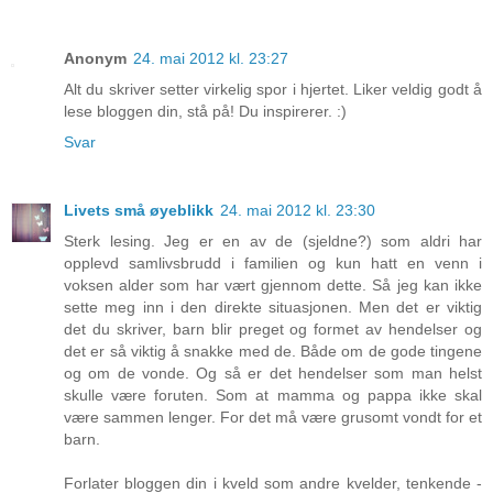
Anonym
24. mai 2012 kl. 23:27
Alt du skriver setter virkelig spor i hjertet. Liker veldig godt å
lese bloggen din, stå på! Du inspirerer. :)
Svar
Livets små øyeblikk
24. mai 2012 kl. 23:30
Sterk lesing. Jeg er en av de (sjeldne?) som aldri har
opplevd samlivsbrudd i familien og kun hatt en venn i
voksen alder som har vært gjennom dette. Så jeg kan ikke
sette meg inn i den direkte situasjonen. Men det er viktig
det du skriver, barn blir preget og formet av hendelser og
det er så viktig å snakke med de. Både om de gode tingene
og om de vonde. Og så er det hendelser som man helst
skulle være foruten. Som at mamma og pappa ikke skal
være sammen lenger. For det må være grusomt vondt for et
barn.
Forlater bloggen din i kveld som andre kvelder, tenkende -