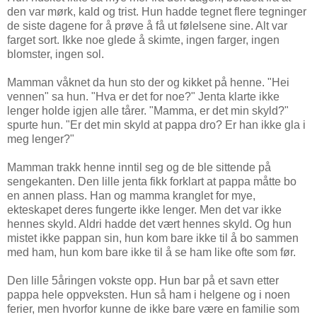
den var mørk, kald og trist. Hun hadde tegnet flere tegninger
de siste dagene for å prøve å få ut følelsene sine. Alt var
farget sort. Ikke noe glede å skimte, ingen farger, ingen
blomster, ingen sol.
Mamman våknet da hun sto der og kikket på henne. "Hei
vennen" sa hun. "Hva er det for noe?" Jenta klarte ikke
lenger holde igjen alle tårer. "Mamma, er det min skyld?"
spurte hun. "Er det min skyld at pappa dro? Er han ikke gla i
meg lenger?"
Mamman trakk henne inntil seg og de ble sittende på
sengekanten. Den lille jenta fikk forklart at pappa måtte bo
en annen plass. Han og mamma kranglet for mye,
ekteskapet deres fungerte ikke lenger. Men det var ikke
hennes skyld. Aldri hadde det vært hennes skyld. Og hun
mistet ikke pappan sin, hun kom bare ikke til å bo sammen
med ham, hun kom bare ikke til å se ham like ofte som før.
Den lille 5åringen vokste opp. Hun bar på et savn etter
pappa hele oppveksten. Hun så ham i helgene og i noen
ferier, men hvorfor kunne de ikke bare være en familie som