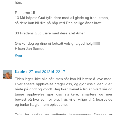
håp.
Romerne 15
13 Må håpets Gud fylle dere med all glede og fred i troen,
så dere kan bli rike på håp ved Den hellige ånds kraft.
33 Fredens Gud være med dere alle! Amen.
Ønsker deg og dine ei fortsatt velsigna god helg!!!!!!!
Hilsen Jan Samuel
Svar
Katrine
27. mai 2012 kl. 22:17
Tiden leger ikke alle sår, men sår kan bli lettere å leve med.
Hver eneste opplevelse preger oss, og gjør oss til den vi er,
både på godt og vondt. Jeg liker likevel å tro at hvert sår og
tunge opplevelse gjør oss sterkere, smartere og mer
bevisst på hva som er bra, hvis vi er villige til å bearbeide
og tenke litt gjennom episodene.
Takk for herlige og treffende kommentarer. Dagene er