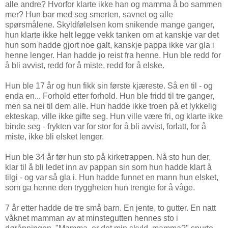
alle andre? Hvorfor klarte ikke han og mamma å bo sammen
mer? Hun bar med seg smerten, savnet og alle
spørsmålene. Skyldfølelsen kom snikende mange ganger,
hun klarte ikke helt legge vekk tanken om at kanskje var det
hun som hadde gjort noe galt, kanskje pappa ikke var gla i
henne lenger. Han hadde jo reist fra henne. Hun ble redd for
å bli avvist, redd for å miste, redd for å elske.
Hun ble 17 år og hun fikk sin første kjæreste. Så en til - og
enda en... Forhold etter forhold. Hun ble fridd til tre ganger,
men sa nei til dem alle. Hun hadde ikke troen på et lykkelig
ekteskap, ville ikke gifte seg. Hun ville være fri, og klarte ikke
binde seg - frykten var for stor for å bli avvist, forlatt, for å
miste, ikke bli elsket lenger.
Hun ble 34 år før hun sto på kirketrappen. Nå sto hun der,
klar til å bli ledet inn av pappan sin som hun hadde klart å
tilgi - og var så gla i. Hun hadde funnet en mann hun elsket,
som ga henne den tryggheten hun trengte for å våge.
7 år etter hadde de tre små barn. En jente, to gutter. En natt
våknet mamman av at minstegutten hennes sto i