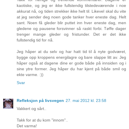
kaotiske, og jeg er ikke fullstendig tilstedeværende i noe
akkurat nå, og tiden strekker ikke helt til. Likevel skal du vite
at jeg sender deg noen gode tanker hver eneste dag. Helt
sant. Noen få gleder blir puttet inn hver eneste dag, men
gledene og pausene forsvinner så raskt forbi. Tøffe dager
trenger mange gleder og fristunder. Det er det ikke
fullstendig tid for nå.
Jeg håper at du selv og har hatt tid til å nyte godværet,
bygge opp kroppens energilagre og bare slappe litt av. Jeg
håper også at dagene dine er gode både på innsiden og i
sine ytre former. Jeg håper du har kjent på både smil og
ekte varme. :))
Svar
Refleksjon på livsvegen
27. mai 2012 kl. 23:58
Vakkert og sårt..
Takk for at du kom "innom"..
Det varma!