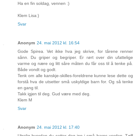
Ha en fin soldag, vennen :)
Klem Lisa:)
Svar
Anonym
24. mai 2012 kl. 16:54
Gode Spirea. Vet ikke hva jeg skrive, for tårene renner
sånn. Du griper og begriper. Er rørt over din ufattelige
varme og nære og litt såre måten du får oss til å tenke på.
Både vondt og godt.
Tenk om alle kanskje-skilles-foreldrene kunne lese dette og
forstå hva de utsetter små uskyldige barn for. Og så tenke
en gang til.
Takk igjen til deg. Gud være med deg.
Klem M
Svar
Anonym
24. mai 2012 kl. 17:40
Utrolig hvordan du setter deg inn i små barns verden. Tøff