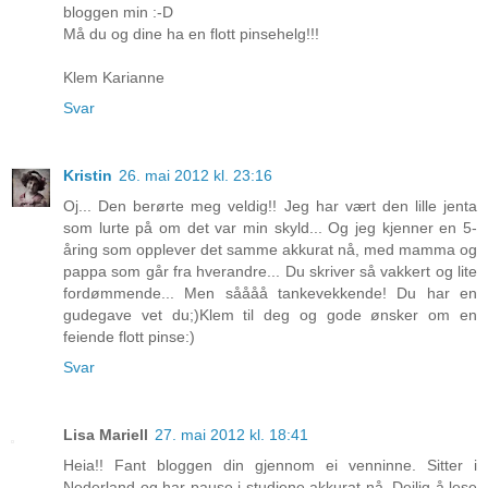
bloggen min :-D
Må du og dine ha en flott pinsehelg!!!
Klem Karianne
Svar
Kristin
26. mai 2012 kl. 23:16
Oj... Den berørte meg veldig!! Jeg har vært den lille jenta
som lurte på om det var min skyld... Og jeg kjenner en 5-
åring som opplever det samme akkurat nå, med mamma og
pappa som går fra hverandre... Du skriver så vakkert og lite
fordømmende... Men såååå tankevekkende! Du har en
gudegave vet du;)Klem til deg og gode ønsker om en
feiende flott pinse:)
Svar
Lisa Mariell
27. mai 2012 kl. 18:41
Heia!! Fant bloggen din gjennom ei venninne. Sitter i
Nederland og har pause i studiene akkurat nå. Deilig å lese