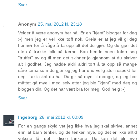
Svar
Anonym
25. mai 2012 kl. 23:18
Velger å være anonym her nå. Er en "kjent" blogger for deg
;-) men jeg er vel ikke tøff nok. Greia er at jeg vil gi deg
honnør for å våge å ta opp alt det du gjør. Og du gjør det
uten å trøkke folk på tærne. Kan hende noen følerr seg
"truffet" av og til men det skinner jo gjennom at du skriver
alt i godhet. Jeg hadde aldri aldri tørt å ta opp så mange
såre tema som du gjør og jeg har uhorvelig stor respekt for
deg. Takk skal du ha. Du gir så mye til mange, og jeg har
måttet gå mye i meg selv etter jeg ble "kjent" med deg og
bloggen din. Og det har vært bra for meg. God helg :-)
Svar
Ingeborg
26. mai 2012 kl. 00:09
For en gangs skyld vet jeg ikke hva jeg skal skrive, annet
enn at barn tenker, og de tenker mye, og det er ikke alltid
voksne får del i disse tankene. Da kan det bli mye