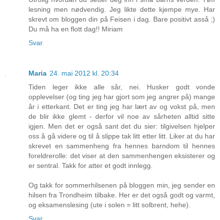
lesning men nødvendig. Jeg likte dette kjempe mye. Har
skrevt om bloggen din på Feisen i dag. Bare positivt asså ;)
Du må ha en flott dag!! Miriam
Svar
Maria
24. mai 2012 kl. 20:34
Tiden leger ikke alle sår, nei. Husker godt vonde
opplevelser (og ting jeg har gjort som jeg angrer på) mange
år i etterkant. Det er ting jeg har lært av og vokst på, men
de blir ikke glemt - derfor vil noe av sårheten alltid sitte
igjen. Men det er også sant det du sier: tilgivelsen hjelper
oss å gå videre og til å slippe tak litt etter litt. Liker at du har
skrevet en sammenheng fra hennes barndom til hennes
foreldrerolle: det viser at den sammenhengen eksisterer og
er sentral. Takk for atter et godt innlegg.
Og takk for sommerhilsenen på bloggen min, jeg sender en
hilsen fra Trondheim tilbake. Her er det også godt og varmt,
og eksamenslesing (ute i solen = litt solbrent, hehe).
Svar