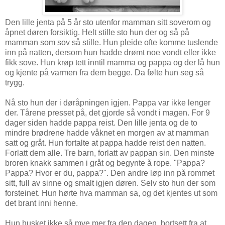
Den lille jenta på 5 år sto utenfor mamman sitt soverom og
åpnet døren forsiktig. Helt stille sto hun der og så på
mamman som sov så stille. Hun pleide ofte komme tuslende
inn på natten, dersom hun hadde drømt noe vondt eller ikke
fikk sove. Hun krøp tett inntil mamma og pappa og der lå hun
og kjente på varmen fra dem begge. Da følte hun seg så
trygg.
Nå sto hun der i døråpningen igjen. Pappa var ikke lenger
der. Tårene presset på, det gjorde så vondt i magen. For 9
dager siden hadde pappa reist. Den lille jenta og de to
mindre brødrene hadde våknet en morgen av at mamman
satt og gråt. Hun fortalte at pappa hadde reist den natten.
Forlatt dem alle. Tre barn, forlatt av pappan sin. Den minste
broren knakk sammen i gråt og begynte å rope. "Pappa?
Pappa? Hvor er du, pappa?". Den andre løp inn på rommet
sitt, full av sinne og smalt igjen døren. Selv sto hun der som
forsteinet. Hun hørte hva mamman sa, og det kjentes ut som
det brant inni henne.
Hun husket ikke så mye mer fra den dagen, bortsett fra at