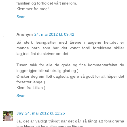
familien og forholdet vårt imellom.
Klemmer fra meg!
Svar
Anonym
24. mai 2012 kl. 09:42
Så sterk lesing,sitter med tårene i augene her..det er
mange barn som har det vondt fordi foreldrene skiller
lag,trist!fint du skriver om det.
Tusen takk for alle de gode og fine kommentarfeltet du
legger igjen,blir så utrulig glad eg:)
Ønsker deg ein flott dag!sola gjere så godt for alt,håper det
forsetter lenge:)
Klem fra Lillian:)
Svar
Joy
24. mai 2012 kl. 11:25
Ja, det är väldigt tråkigt när det går så långt att föräldrarna
inte klarar att leva tillsammans längre...