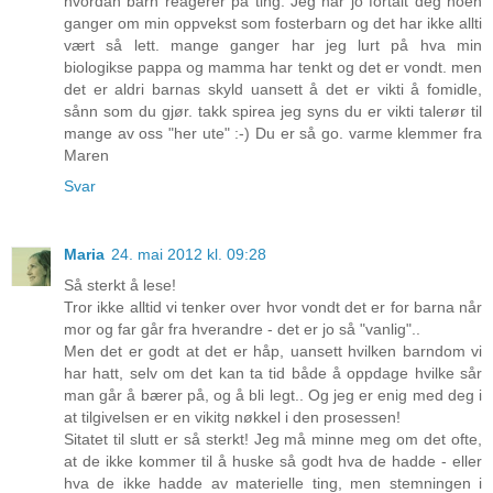
hvordan barn reagerer på ting. Jeg har jo fortalt deg noen
ganger om min oppvekst som fosterbarn og det har ikke allti
vært så lett. mange ganger har jeg lurt på hva min
biologikse pappa og mamma har tenkt og det er vondt. men
det er aldri barnas skyld uansett å det er vikti å fomidle,
sånn som du gjør. takk spirea jeg syns du er vikti talerør til
mange av oss "her ute" :-) Du er så go. varme klemmer fra
Maren
Svar
Maria
24. mai 2012 kl. 09:28
Så sterkt å lese!
Tror ikke alltid vi tenker over hvor vondt det er for barna når
mor og far går fra hverandre - det er jo så "vanlig"..
Men det er godt at det er håp, uansett hvilken barndom vi
har hatt, selv om det kan ta tid både å oppdage hvilke sår
man går å bærer på, og å bli legt.. Og jeg er enig med deg i
at tilgivelsen er en vikitg nøkkel i den prosessen!
Sitatet til slutt er så sterkt! Jeg må minne meg om det ofte,
at de ikke kommer til å huske så godt hva de hadde - eller
hva de ikke hadde av materielle ting, men stemningen i