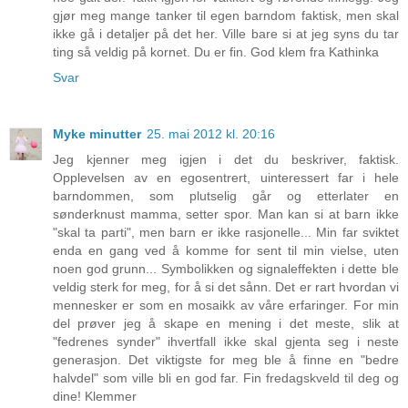
gjør meg mange tanker til egen barndom faktisk, men skal
ikke gå i detaljer på det her. Ville bare si at jeg syns du tar
ting så veldig på kornet. Du er fin. God klem fra Kathinka
Svar
Myke minutter
25. mai 2012 kl. 20:16
Jeg kjenner meg igjen i det du beskriver, faktisk.
Opplevelsen av en egosentrert, uinteressert far i hele
barndommen, som plutselig går og etterlater en
sønderknust mamma, setter spor. Man kan si at barn ikke
"skal ta parti", men barn er ikke rasjonelle... Min far sviktet
enda en gang ved å komme for sent til min vielse, uten
noen god grunn... Symbolikken og signaleffekten i dette ble
veldig sterk for meg, for å si det sånn. Det er rart hvordan vi
mennesker er som en mosaikk av våre erfaringer. For min
del prøver jeg å skape en mening i det meste, slik at
"fedrenes synder" ihvertfall ikke skal gjenta seg i neste
generasjon. Det viktigste for meg ble å finne en "bedre
halvdel" som ville bli en god far. Fin fredagskveld til deg og
dine! Klemmer