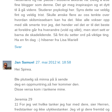
fine blogger som denne. Det gir meg inspirasjon og et dytt
til å gå videre. Studerer psykologi her. Syns dette var veldig
fint og veldig trist. Skulle ønske flere av oss tenkte over
hvordan skilsmissebarn kan ha det. Ikke alle vokser opp
med slik smerte tror jeg, det hender vel det er til det beste
at foreldre går fra hverandre (vold og slikt), men stort sett er
barna de skadelidende. Så fint du setter ord på viktige ting.
Ha en fin dag :-) hilsener fra Lisa Mariell
Svar
Jan Samuel
27. mai 2012 kl. 18:58
Hei Spirea.
Ble plutselig så minna på å sende
deg en oppmuntring,så her kommer den.
Disse versa kom i tankene mine.
Jeremia 29
11 For jeg vet hvilke tanker jeg har med dere, sier Herren,
fredstanker og ikke ulykkestanker. Jeg vil gi dere fremtid og