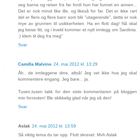
seg barna og reiser fra far fordi hun har funnet en annen...
Det er nok minst like ille, og likeså for far. Det er ikke rart
det er flere og flere barn som blir "utagerende", dette er nok
mye av grunnen til usikkerheten. Ha en flott dag! Nå skal
jeg beise litt, og i kveld kommer et nytt innlegg om Sardinia.
:) klem til deg fra meg''
Svar
Camilla Malvine
24. mai 2012 kl. 13:29
Åh.. de innleggene dine, altså! Jeg vet ikke hva jeg skal
kommentere engang. Jeg bare... ja.
Tusen,tusen takk for den siste kommentaren på bloggen
min forresten! Ble skikkelig glad når jeg så den!
Svar
Aslak
24. mai 2012 kl. 13:59
Så viktig tema du tar opp. Flott skrevet. Mvh Aslak