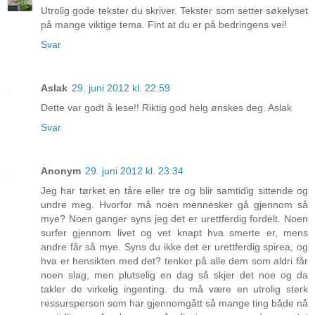
Utrolig gode tekster du skriver. Tekster som setter søkelyset
på mange viktige tema. Fint at du er på bedringens vei!
Svar
Aslak
29. juni 2012 kl. 22:59
Dette var godt å lese!! Riktig god helg ønskes deg. Aslak
Svar
Anonym
29. juni 2012 kl. 23:34
Jeg har tørket en tåre eller tre og blir samtidig sittende og
undre meg. Hvorfor må noen mennesker gå gjennom så
mye? Noen ganger syns jeg det er urettferdig fordelt. Noen
surfer gjennom livet og vet knapt hva smerte er, mens
andre får så mye. Syns du ikke det er urettferdig spirea, og
hva er hensikten med det? tenker på alle dem som aldri får
noen slag, men plutselig en dag så skjer det noe og da
takler de virkelig ingenting. du må være en utrolig sterk
ressursperson som har gjennomgått så mange ting både nå