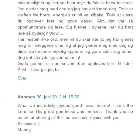
takknemlighet og kjenner hvor mye du faktisk betyr for meg.
Jeg gleder meg med deg og jeg har gråti med deg. Tenk at
kreften ble borte, energien er på vei tilbake. Tenk at kjære
du opplever lyse og gode dager. Åhh...det var så
oppmuntrende og lese. Og hjerter i øynene, har du hørt
noe så nydelig? Wow....
Har nesten ikke ord, men vil du skal vite at jeg har gledet
meg til innleggene dine, og at jeg gleder meg med deg og
dine. Du fortjener virkelig oppturer og gode tider. Jeg unner
deg det så nydelige vennen min!
Guds godhet er der, selvom han oppleves fjern til tider.
Åhhh...hvor gla jeg ble....
Svar
Anonym
30. juni 2012 kl. 15:56
What an incredibly joyous good news Spirea! Thank the
Lord for His great goodness and mercies. Thank you so
much for sharing all this, so we could rejoice with you.
Blessings :)
Mandy