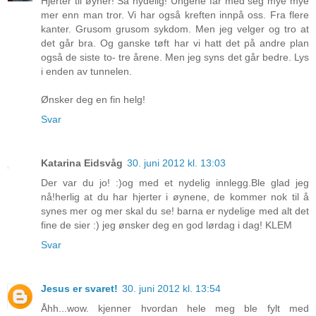
Hjerter til øyner! Så nydelig! Ungene får med seg mye mye
mer enn man tror. Vi har også kreften innpå oss. Fra flere
kanter. Grusom grusom sykdom. Men jeg velger og tro at
det går bra. Og ganske tøft har vi hatt det på andre plan
også de siste to- tre årene. Men jeg syns det går bedre. Lys
i enden av tunnelen.
Ønsker deg en fin helg!
Svar
Katarina Eidsvåg
30. juni 2012 kl. 13:03
Der var du jo! :)og med et nydelig innlegg.Ble glad jeg
nå!herlig at du har hjerter i øynene, de kommer nok til å
synes mer og mer skal du se! barna er nydelige med alt det
fine de sier :) jeg ønsker deg en god lørdag i dag! KLEM
Svar
Jesus er svaret!
30. juni 2012 kl. 13:54
Åhh...wow. kjenner hvordan hele meg ble fylt med