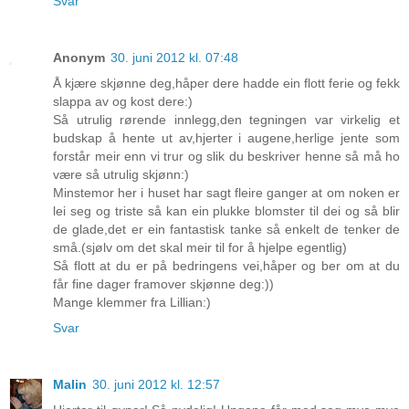
Svar
Anonym
30. juni 2012 kl. 07:48
Å kjære skjønne deg,håper dere hadde ein flott ferie og fekk
slappa av og kost dere:)
Så utrulig rørende innlegg,den tegningen var virkelig et
budskap å hente ut av,hjerter i augene,herlige jente som
forstår meir enn vi trur og slik du beskriver henne så må ho
være så utrulig skjønn:)
Minstemor her i huset har sagt fleire ganger at om noken er
lei seg og triste så kan ein plukke blomster til dei og så blir
de glade,det er ein fantastisk tanke så enkelt de tenker de
små.(sjølv om det skal meir til for å hjelpe egentlig)
Så flott at du er på bedringens vei,håper og ber om at du
får fine dager framover skjønne deg:))
Mange klemmer fra Lillian:)
Svar
Malin
30. juni 2012 kl. 12:57