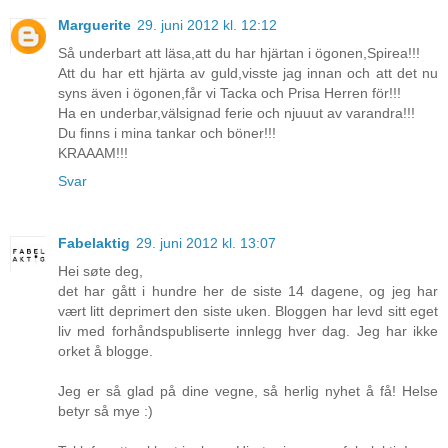
Marguerite
29. juni 2012 kl. 12:12
Så underbart att läsa,att du har hjärtan i ögonen,Spirea!!!
Att du har ett hjärta av guld,visste jag innan och att det nu
syns även i ögonen,får vi Tacka och Prisa Herren för!!!
Ha en underbar,välsignad ferie och njuuut av varandra!!!
Du finns i mina tankar och böner!!!
KRAAAM!!!
Svar
Fabelaktig
29. juni 2012 kl. 13:07
Hei søte deg,
det har gått i hundre her de siste 14 dagene, og jeg har
vært litt deprimert den siste uken. Bloggen har levd sitt eget
liv med forhåndspubliserte innlegg hver dag. Jeg har ikke
orket å blogge.
Jeg er så glad på dine vegne, så herlig nyhet å få! Helse
betyr så mye :)