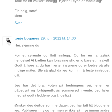
Takk for ett vakkert innlegg. Hjerter i øyne er fabelaktig!
Fin helg, søte!
klem
Svar
tonje boganes
29. juni 2012 kl. 14:30
Hei, skjønne du
For et rørende og flott innlegg. Og for en fantastisk
hendelse! At kreften kan forsvinne slik, er jo bare et mirakel!
Godt å høre at du har hjerter i øynene og er bedre på alle
mulige måter. Ble så glad da jeg kom inn å leste innlegget
ditt.
Jeg har det bra. Foten på bedringens vei, ferien er
påbegynt og forhåpentligvis sommersol i vente. Jeg føler
meg så godt i leddene også. deilig:)
Ønsker deg deilige sommerdager. Jeg har tatt litt bloggferie
jeg. Publiserer i ny og ne, men er ikke så mye innom andre