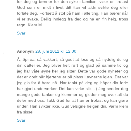
for deg og bønner for den syke i familien, viser en trofast
Gud som er midt i livet ditt.Han vil aldri svikte deg eller
forlate deg. Fortsett å stol på ham i alle ting. Han bærer når
vi er svake. Deilig innlegg fra deg og ha en fin helg, tross
regn. Klem M
Svar
Anonym
29. juni 2012 kl. 12:00
Å, Spirea, så vakkert, så godt at lese og så nydelig du og
din datter er. Jeg bliver helt rørt og glad på samme tid og
jeg har våte øyne her jeg sitter. Dette var gode nyheter og
det er godt når hjertene er på plass i øynerne igjen. Det var
jeg gla for å høre nå. Har tenkt på deg og håper din ferie
har gjort underverker. Det kan virke slik :-) Jeg sender deg
mange gode tanker og klemmer og gleder meg over alt du
deler med oss. Takk Gud for at han er trofast og kan gjøre
under. Han svikter ikke. Gud velsigne helgen din. Varm klem
fra sissel
Svar