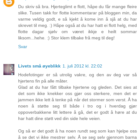
Du skriv så bra. Hjerteglimt e flott, håpe du får mange fleire
slike. Tusen takk for flotte kommentarar på bloggen min, da
varme veldig godt, e så kjekt å kome inn å sjå at du har
skrevet til meg. :) Håpe også at du har hatt ei flott helg, med
flotte dagar sjølv om været ikkje e heilt sommar
liksom...hehe. :) Stor klem tilbake frå meg til deg!
Svar
Livets små øyeblikk
1. juli 2012 kl. 22:02
Hodefotinger er så utrolig vakre, og den av deg var så
hjertens fin på alle måter.
Glad at du har fått tilbake hjertene og gleden. Det sies at
det som ikke knekker oss gjør oss sterkere, men det er
jammen ikke lett å tenke på når det stormer som verst. Å ha
noen å støtte seg til både i tro og i hverdag gjør
oppoverbakkene litt lettere å gå, det er godt å høre at du
har hatt dine støtt ved din side hele veien.
Og så er det godt å ha noen rundt seg som kan hjelpe oss
å se det vi ikke mestrer selv. Å se seg selv gjennom barna