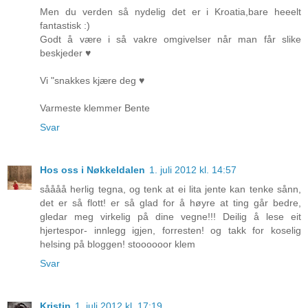
Men du verden så nydelig det er i Kroatia,bare heeelt
fantastisk :)
Godt å være i så vakre omgivelser når man får slike
beskjeder ♥
Vi "snakkes kjære deg ♥
Varmeste klemmer Bente
Svar
Hos oss i Nøkkeldalen
1. juli 2012 kl. 14:57
såååå herlig tegna, og tenk at ei lita jente kan tenke sånn,
det er så flott! er så glad for å høyre at ting går bedre,
gledar meg virkelig på dine vegne!!! Deilig å lese eit
hjertespor- innlegg igjen, forresten! og takk for koselig
helsing på bloggen! stoooooor klem
Svar
Kristin
1. juli 2012 kl. 17:19