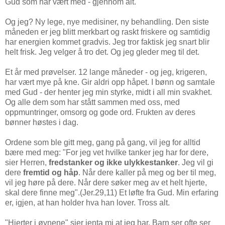
Gud som har vært med - gjennom alt.
Og jeg? Ny lege, nye medisiner, ny behandling. Den siste
måneden er jeg blitt merkbart og raskt friskere og samtidig
har energien kommet gradvis. Jeg tror faktisk jeg snart blir
helt frisk. Jeg velger å tro det. Og jeg gleder meg til det.
Et år med prøvelser. 12 lange måneder - og jeg, krigeren,
har vært mye på kne. Gir aldri opp håpet. I bønn og samtale
med Gud - der henter jeg min styrke, midt i all min svakhet.
Og alle dem som har stått sammen med oss, med
oppmuntringer, omsorg og gode ord. Frukten av deres
bønner høstes i dag.
Ordene som ble gitt meg, gang på gang, vil jeg for alltid
bære med meg: "For jeg vet hvilke tanker jeg har for dere,
sier Herren,
fredstanker og ikke ulykkestanker
. Jeg vil gi
dere
fremtid og håp
. Når dere kaller på meg og ber til meg,
vil jeg høre på dere. Når dere søker meg av et helt hjerte,
skal dere finne meg".(Jer.29,11) Et løfte fra Gud. Min erfaring
er, igjen, at han holder hva han lover. Tross alt.
"Hjerter i øynene" sier jenta mi at jeg har. Barn ser ofte ser