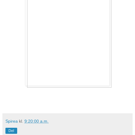
Spirea
kl.
9:20:00 a.m.
Del