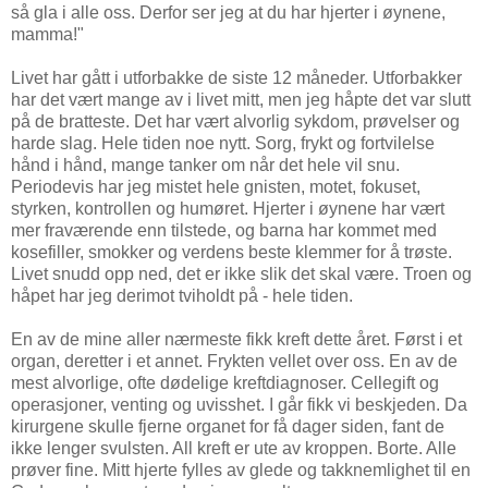
så gla i alle oss. Derfor ser jeg at du har hjerter i øynene,
mamma!"
Livet har gått i utforbakke de siste 12 måneder. Utforbakker
har det vært mange av i livet mitt, men jeg håpte det var slutt
på de bratteste. Det har vært alvorlig sykdom, prøvelser og
harde slag. Hele tiden noe nytt. Sorg, frykt og fortvilelse
hånd i hånd, mange tanker om når det hele vil snu.
Periodevis har jeg mistet hele gnisten, motet, fokuset,
styrken, kontrollen og humøret. Hjerter i øynene har vært
mer fraværende enn tilstede, og barna har kommet med
kosefiller, smokker og verdens beste klemmer for å trøste.
Livet snudd opp ned, det er ikke slik det skal være. Troen og
håpet har jeg derimot tviholdt på - hele tiden.
En av de mine aller nærmeste fikk kreft dette året. Først i et
organ, deretter i et annet. Frykten vellet over oss. En av de
mest alvorlige, ofte dødelige kreftdiagnoser. Cellegift og
operasjoner, venting og uvisshet. I går fikk vi beskjeden. Da
kirurgene skulle fjerne organet for få dager siden, fant de
ikke lenger svulsten. All kreft er ute av kroppen. Borte. Alle
prøver fine. Mitt hjerte fylles av glede og takknemlighet til en