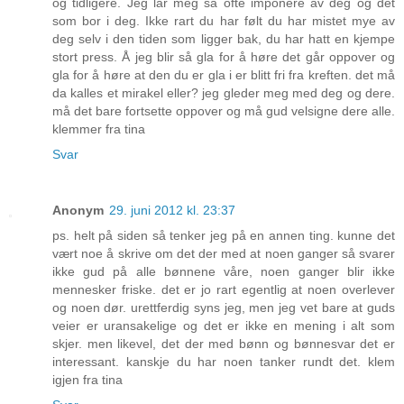
og tidligere. Jeg lar meg så ofte imponere av deg og det
som bor i deg. Ikke rart du har følt du har mistet mye av
deg selv i den tiden som ligger bak, du har hatt en kjempe
stort press. Å jeg blir så gla for å høre det går oppover og
gla for å høre at den du er gla i er blitt fri fra kreften. det må
da kalles et mirakel eller? jeg gleder meg med deg og dere.
må det bare fortsette oppover og må gud velsigne dere alle.
klemmer fra tina
Svar
Anonym
29. juni 2012 kl. 23:37
ps. helt på siden så tenker jeg på en annen ting. kunne det
vært noe å skrive om det der med at noen ganger så svarer
ikke gud på alle bønnene våre, noen ganger blir ikke
mennesker friske. det er jo rart egentlig at noen overlever
og noen dør. urettferdig syns jeg, men jeg vet bare at guds
veier er uransakelige og det er ikke en mening i alt som
skjer. men likevel, det der med bønn og bønnesvar det er
interessant. kanskje du har noen tanker rundt det. klem
igjen fra tina