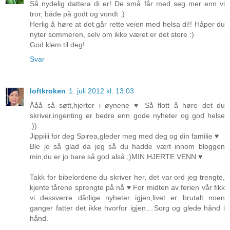
Så nydelig dattera di er! De små får med seg mer enn vi
tror, både på godt og vondt :)
Herlig å høre at det går rette veien med helsa di!! Håper du
nyter sommeren, selv om ikke været er det store :)
God klem til deg!
Svar
loftkroken
1. juli 2012 kl. 13:03
Ååå så søtt,hjerter i øynene ♥ Så flott å høre det du
skriver,ingenting er bedre enn gode nyheter og god helse
:))
Jippiiii for deg Spirea,gleder meg med deg og din familie ♥
Ble jo så glad da jeg så du hadde vært innom bloggen
min,du er jo bare så god alså ;)MIN HJERTE VENN ♥
Takk for bibelordene du skriver her, det var ord jeg trengte,
kjente tårene sprengte på nå ♥ For midten av ferien vår fikk
vi dessverre dårlige nyheter igjen,livet er brutalt noen
ganger fatter det ikke hvorfor igjen....Sorg og glede hånd i
hånd.