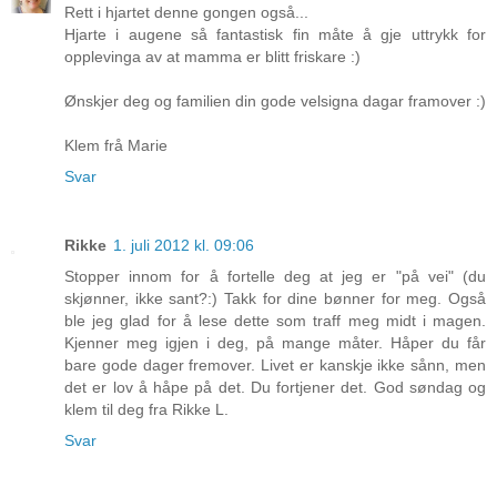
Rett i hjartet denne gongen også...
Hjarte i augene så fantastisk fin måte å gje uttrykk for
opplevinga av at mamma er blitt friskare :)
Ønskjer deg og familien din gode velsigna dagar framover :)
Klem frå Marie
Svar
Rikke
1. juli 2012 kl. 09:06
Stopper innom for å fortelle deg at jeg er "på vei" (du
skjønner, ikke sant?:) Takk for dine bønner for meg. Også
ble jeg glad for å lese dette som traff meg midt i magen.
Kjenner meg igjen i deg, på mange måter. Håper du får
bare gode dager fremover. Livet er kanskje ikke sånn, men
det er lov å håpe på det. Du fortjener det. God søndag og
klem til deg fra Rikke L.
Svar