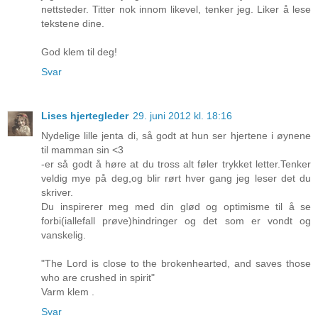
nettsteder. Titter nok innom likevel, tenker jeg. Liker å lese
tekstene dine.
God klem til deg!
Svar
Lises hjertegleder
29. juni 2012 kl. 18:16
Nydelige lille jenta di, så godt at hun ser hjertene i øynene
til mamman sin <3
-er så godt å høre at du tross alt føler trykket letter.Tenker
veldig mye på deg,og blir rørt hver gang jeg leser det du
skriver.
Du inspirerer meg med din glød og optimisme til å se
forbi(iallefall prøve)hindringer og det som er vondt og
vanskelig.
"The Lord is close to the brokenhearted, and saves those
who are crushed in spirit"
Varm klem .
Svar