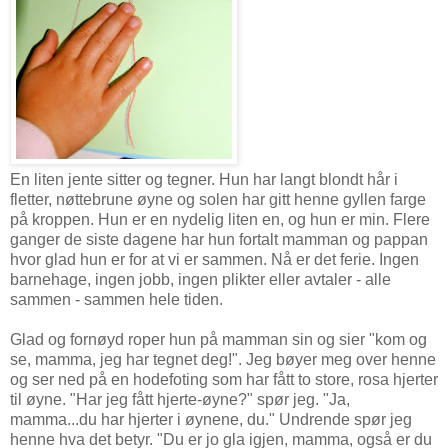
En liten jente sitter og tegner. Hun har langt blondt hår i
fletter, nøttebrune øyne og solen har gitt henne gyllen farge
på kroppen. Hun er en nydelig liten en, og hun er min. Flere
ganger de siste dagene har hun fortalt mamman og pappan
hvor glad hun er for at vi er sammen. Nå er det ferie. Ingen
barnehage, ingen jobb, ingen plikter eller avtaler - alle
sammen - sammen hele tiden.
Glad og fornøyd roper hun på mamman sin og sier "kom og
se, mamma, jeg har tegnet deg!". Jeg bøyer meg over henne
og ser ned på en hodefoting som har fått to store, rosa hjerter
til øyne. "Har jeg fått hjerte-øyne?" spør jeg. "Ja,
mamma...du har hjerter i øynene, du." Undrende spør jeg
henne hva det betyr. "Du er jo gla igjen, mamma, også er du