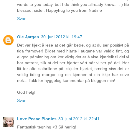
words to you today, but I do think you allready know... :-) Be
blessed, sister. Happyhug to you from Nadine
Svar
Ole Jørgen
30. juni 2012 kl. 19:47
Det var kjekt å lese at det går betre, og at du ser positivt på
tida framover! Bildet med hjarte i augene var veldig fint, og
ei god påminning om kor viktig det er å vise kjærleik til dei vi
har nærast, slik at dei ser hjartet vårt når vi ser på dei. Har
litt for ofte solbrillene på, skjuler hjartet, særleg viss det er
veldig tidleg morgon og ein kjenner at ein ikkje har sove
nok... Takk for hyggeleg kommentar på bloggen min!
God helg!
Svar
Love Peace Pionies
30. juni 2012 kl. 22:41
Fantastisk tegning <3 Så herlig!