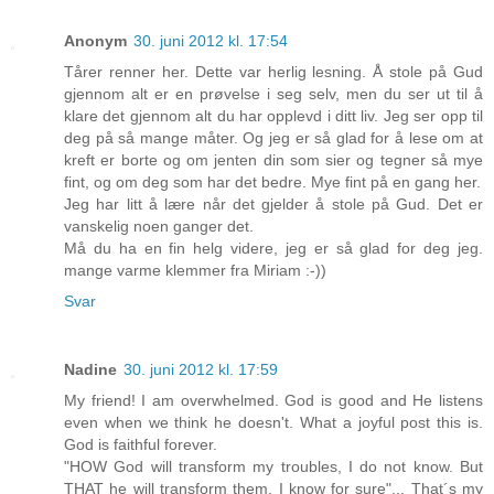
Anonym
30. juni 2012 kl. 17:54
Tårer renner her. Dette var herlig lesning. Å stole på Gud
gjennom alt er en prøvelse i seg selv, men du ser ut til å
klare det gjennom alt du har opplevd i ditt liv. Jeg ser opp til
deg på så mange måter. Og jeg er så glad for å lese om at
kreft er borte og om jenten din som sier og tegner så mye
fint, og om deg som har det bedre. Mye fint på en gang her.
Jeg har litt å lære når det gjelder å stole på Gud. Det er
vanskelig noen ganger det.
Må du ha en fin helg videre, jeg er så glad for deg jeg.
mange varme klemmer fra Miriam :-))
Svar
Nadine
30. juni 2012 kl. 17:59
My friend! I am overwhelmed. God is good and He listens
even when we think he doesn't. What a joyful post this is.
God is faithful forever.
"HOW God will transform my troubles, I do not know. But
THAT he will transform them, I know for sure"... That´s my