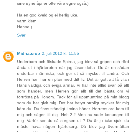
sine øyne åpner ofte våre egne også:)
Ha en god kveld og ei herlig uke,
varm klem
Hanne:)
Svar
Midnatsrop
2. juli 2012 kl. 11:55
Underbara och älskade Spirea, jag blev så gripen och rörd
ända ut i hjärteroten när jag läser detta. Du är en sådan
underbar människa, och ger ut så mycket till andra. Och
Herren han har en plan med ditt liv. Det är gott att få vila i
Hans väldiga och eviga armar. Vi har inte alltid svar på allt
som händer, men Herren gör allt till det bästa om vi
förtrösta på Honom. Tack för all uppmuntring på min blogg
som du har givit mig. Det har betytt otroligt mycket för mig
kära du. Du finns ständigt i mina böner. Herrens ord kom till
mig och säger till dig: Neh.2:2 Men nu sade konungen till
mig: Varför ser du så sorgsen ut ? Du är ju icke sjuk; du
måste hava någon hjärtesorg. Då blev jag övermåttan