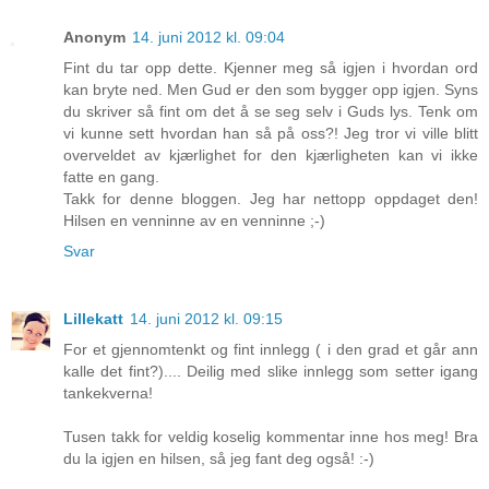
Anonym
14. juni 2012 kl. 09:04
Fint du tar opp dette. Kjenner meg så igjen i hvordan ord
kan bryte ned. Men Gud er den som bygger opp igjen. Syns
du skriver så fint om det å se seg selv i Guds lys. Tenk om
vi kunne sett hvordan han så på oss?! Jeg tror vi ville blitt
overveldet av kjærlighet for den kjærligheten kan vi ikke
fatte en gang.
Takk for denne bloggen. Jeg har nettopp oppdaget den!
Hilsen en venninne av en venninne ;-)
Svar
Lillekatt
14. juni 2012 kl. 09:15
For et gjennomtenkt og fint innlegg ( i den grad et går ann
kalle det fint?).... Deilig med slike innlegg som setter igang
tankekverna!
Tusen takk for veldig koselig kommentar inne hos meg! Bra
du la igjen en hilsen, så jeg fant deg også! :-)