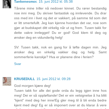
Tankenesmor.
15. juni 2012 kl. 05:38
Tårene mine triller nå nedover kinnet. Du rører bestandig
noe inni meg. Du skriver fantastisk og innlevende. Du drar
oss med inn i livet og det er vakkert, på samme tid som det
er litt smertefullt. Jeg kan kjenne hvordan det var, noe som
gjør at budskapet ditt virkelig når ut og frem. Tusen takk for
dette vakre innlegget! Du er god! God klem til deg og
ønsker deg en vidunderlig helg!
SV: Tusen takk, nok en gang for å løfte dagen min. Jeg
ønsker deg en virkelig vakker dag og helg. Samt
sommerferie kanskje? Hva er planene dine i ferien?
Svar
KRUSEDULL
15. juni 2012 kl. 09:28
God morgen kjære deg!
Tusen takk for alle dei gode orda du legg igjen inne hos
meg! Dei er så oppløftande! Det er ein velsignelse å ha blitt
"kjent" med deg her inne!Eg gler meg til å bli enda bedre
kjent med deg! Eg er så imponert over at du klarar å vere