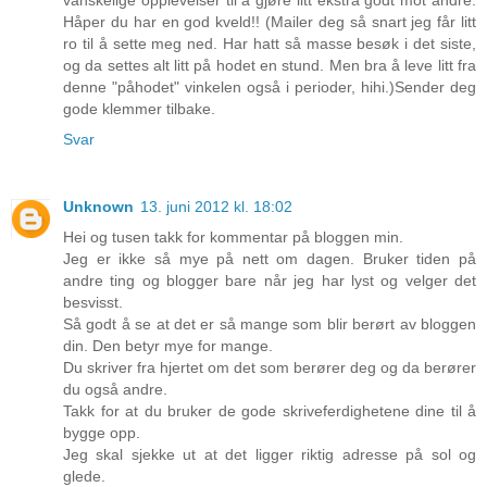
Håper du har en god kveld!! (Mailer deg så snart jeg får litt
ro til å sette meg ned. Har hatt så masse besøk i det siste,
og da settes alt litt på hodet en stund. Men bra å leve litt fra
denne "påhodet" vinkelen også i perioder, hihi.)Sender deg
gode klemmer tilbake.
Svar
Unknown
13. juni 2012 kl. 18:02
Hei og tusen takk for kommentar på bloggen min.
Jeg er ikke så mye på nett om dagen. Bruker tiden på
andre ting og blogger bare når jeg har lyst og velger det
besvisst.
Så godt å se at det er så mange som blir berørt av bloggen
din. Den betyr mye for mange.
Du skriver fra hjertet om det som berører deg og da berører
du også andre.
Takk for at du bruker de gode skriveferdighetene dine til å
bygge opp.
Jeg skal sjekke ut at det ligger riktig adresse på sol og
glede.