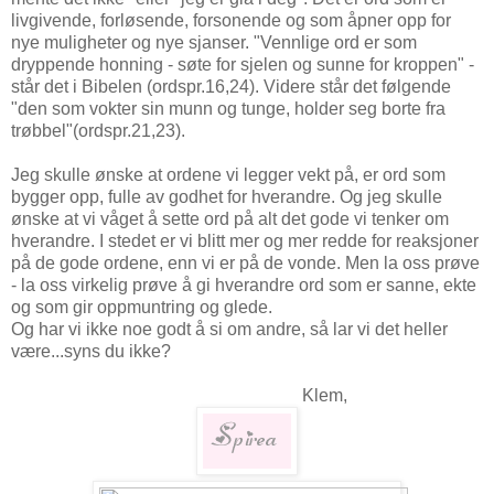
livgivende, forløsende, forsonende og som åpner opp for
nye muligheter og nye sjanser. "Vennlige ord er som
dryppende honning - søte for sjelen og sunne for kroppen" -
står det i Bibelen (ordspr.16,24). Videre står det følgende
"den som vokter sin munn og tunge, holder seg borte fra
trøbbel"(ordspr.21,23).
Jeg skulle ønske at ordene vi legger vekt på, er ord som
bygger opp, fulle av godhet for hverandre. Og jeg skulle
ønske at vi våget å sette ord på alt det gode vi tenker om
hverandre. I stedet er vi blitt mer og mer redde for reaksjoner
på de gode ordene, enn vi er på de vonde. Men la oss prøve
- la oss virkelig prøve å gi hverandre ord som er sanne, ekte
og som gir oppmuntring og glede.
Og har vi ikke noe godt å si om andre, så lar vi det heller
være...syns du ikke?
Klem,