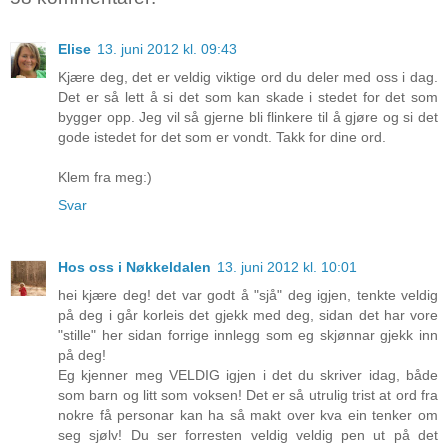
Elise
13. juni 2012 kl. 09:43
Kjære deg, det er veldig viktige ord du deler med oss i dag.
Det er så lett å si det som kan skade i stedet for det som
bygger opp. Jeg vil så gjerne bli flinkere til å gjøre og si det
gode istedet for det som er vondt. Takk for dine ord.
Klem fra meg:)
Svar
Hos oss i Nøkkeldalen
13. juni 2012 kl. 10:01
hei kjære deg! det var godt å "sjå" deg igjen, tenkte veldig
på deg i går korleis det gjekk med deg, sidan det har vore
"stille" her sidan forrige innlegg som eg skjønnar gjekk inn
på deg!
Eg kjenner meg VELDIG igjen i det du skriver idag, både
som barn og litt som voksen! Det er så utrulig trist at ord fra
nokre få personar kan ha så makt over kva ein tenker om
seg sjølv! Du ser forresten veldig veldig pen ut på det