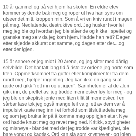
10 år gammel og på vei hjem fra skolen. En eldre elev
kommer syklende bak meg og roper ut hva han syns om
utseendet mitt, kroppen min. Som å vri en kniv rundt i magen
på meg. Nedlatende, destruktive ord. Jeg husker hvor lei
meg jeg ble og hvordan jeg ble stående og kikke i speilet og
granske meg selv da jeg kom hjem. Hadde han rett? Dagen
etter skjedde akkurat det samme, og dagen etter der....og
etter der igjen.
15 år senere er jeg midt i 20 årene, og jeg sliter med dårlig
selvbilde. Det har tatt lang tid å riste av ordene jeg hørte som
liten. Oppmerksomhet fra gutter eller komplimenter fra dem
rundt meg, hjelper ingenting. Jeg kan ikke en gang si at
gode ord gikk "rett inn og ut igjen". Sannheten er at de aldri
gikk inn, de prellet av, jeg trodde mennesker løy for meg - og
jeg ble en skeptisk jente med liten tillit til mennesker. I en
sårbar fase tok jeg også mange feil valg, ett av dem var å
impulsivt kaste meg inn i et forhold som tilslutt ødela meg,
og som jeg brukte år på å komme meg opp igjen etter. Nye
ord hadde knust meg og revet meg ned. Kritikk, spydigheter
og misnøye - blandet med det jeg trodde var kjærlighet, ble
bare vondt og kaotisk. Ord kan slå som knyttnever - og igjen