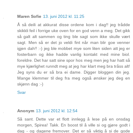
Maren Sofie
13. juni 2012 kl. 11:25
Å så deili at akkurat disse ordene kom i dag!! jeg trådde
skikkli feil i forrige uke oven for en god venn a meg. Det gikk
så galt alt sammen og ting ble sagt som ikke skulle vært
sagt. Men så er det jo veldi fint når man blir goe venner
igjen dah!! :-) jeg ble mobbet mye som liten siden att jeg er
fosterbarn og ikke hadde vanlig kontakt med mine biol.
foreldre. Det har satt sine spor hos meg men jeg har hatt så
mye kjærlighet runndt meg at jeg har klart meg bra tråss alt!
Jeg syns du er så bra ei dame. Digger bloggen din jeg.
Mange klemmer til deg fra meg også ønsker jeg deg en
skjønn dag :-)
Svar
Anonym
13. juni 2012 kl. 12:54
Så sant. Dette var et flott innlegg å lese på en onsdag
morgen, Spirea! Takk. En boost til å ville si og gjøre godt i
dag - og dagene fremover. Det er så viktig å si de gode