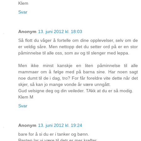
Klem
Svar
Anonym
13. juni 2012 kl. 18:03
Så flott du våger å fortelle om dine opplevelser, selv om de
er veldig såre. Men nettopp det du setter ord på er en stor
påminnelse til alle oss, som av og til slenger med leppa.
Men ikke minst kanskje en liten påminnelse til alle
mammaer om å følge med på barna sine. Har noen sagt
noe dumt til de i dag, tro? For får foreldre vite dette når det
skjer, så kan jo mange vonde år være unngått.
Gud velsigne deg og din veileder. TAkk at du er så modig.
Klem M
Svar
Anonym
13. juni 2012 kl. 19:24
bare for å si du er i tanker og bønn.
Resten lar vi være til detr er mer krefter.