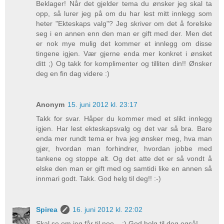
Beklager! Når det gjelder tema du ønsker jeg skal ta
opp, så lurer jeg på om du har lest mitt innlegg som
heter "Ekteskaps valg"? Jeg skriver om det å forelske
seg i en annen enn den man er gift med der. Men det
er nok mye mulig det kommer et innlegg om disse
tingene igjen. Vær gjerne enda mer konkret i ønsket
ditt ;) Og takk for komplimenter og tilliten din!! Ønsker
deg en fin dag videre :)
Anonym
15. juni 2012 kl. 23:17
Takk for svar. Håper du kommer med et slikt innlegg
igjen. Har lest ekteskapsvalg og det var så bra. Bare
enda mer rundt tema er hva jeg ønsker meg, hva man
gjør, hvordan man forhindrer, hvordan jobbe med
tankene og stoppe alt. Og det atte det er så vondt å
elske den man er gift med og samtidi like en annen så
innmari godt. Takk. God helg til deg!! :-)
Spirea
16. juni 2012 kl. 22:02
Skal se om jeg får til noe... ;) God helg til deg også!