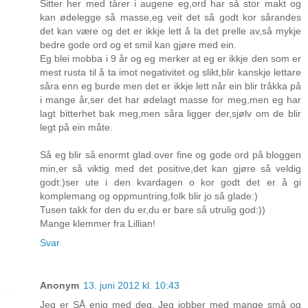
Sitter her med tårer i augene eg,ord har så stor makt og
kan ødelegge så masse,eg veit det så godt kor sårandes
det kan være og det er ikkje lett å la det prelle av,så mykje
bedre gode ord og et smil kan gjøre med ein.
Eg blei mobba i 9 år og eg merker at eg er ikkje den som er
mest rusta til å ta imot negativitet og slikt,blir kanskje lettare
såra enn eg burde men det er ikkje lett når ein blir tråkka på
i mange år,ser det har ødelagt masse for meg,men eg har
lagt bitterhet bak meg,men såra ligger der,sjølv om de blir
legt på ein måte.
Så eg blir så enormt glad over fine og gode ord på bloggen
min,er så viktig med det positive,det kan gjøre så veldig
godt:)ser ute i den kvardagen o kor godt det er å gi
komplemang og oppmuntring,folk blir jo så glade:)
Tusen takk for den du er,du er bare så utrulig god:))
Mange klemmer fra Lillian!
Svar
Anonym
13. juni 2012 kl. 10:43
Jeg er SÅ enig med deg. Jeg jobber med mange små og