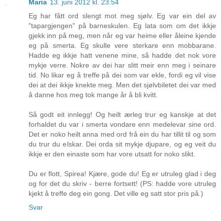
Maria
13. juni 2012 kl. 23:54
Eg har fått ord slengt mot meg sjølv. Eg var ein del av
"tapargjengen" på barneskulen. Eg lata som om det ikkje
gjekk inn på meg, men når eg var heime eller åleine kjende
eg på smerta. Eg skulle vere sterkare enn mobbarane.
Hadde eg ikkje hatt venene mine, så hadde det nok vore
mykje verre. Nokre av dei har slitt meir enn meg i seinare
tid. No likar eg å treffe på dei som var ekle, fordi eg vil vise
dei at dei ikkje knekte meg. Men det sjølvbiletet dei var med
å danne hos meg tok mange år å bli kvitt.
Så godt eit innlegg! Og heilt ærleg trur eg kanskje at det
forhaldet du var i smerta vondare enn medelevar sine ord.
Det er noko heilt anna med ord frå ein du har tillit til og som
du trur du elskar. Dei orda sit mykje djupare, og eg veit du
ikkje er den einaste som har vore utsatt for noko slikt.
Du er flott, Spirea! Kjære, gode du! Eg er utruleg glad i deg
og for det du skriv - berre fortsett! (PS: hadde vore utruleg
kjekt å treffe deg ein gong. Det ville eg satt stor pris på.)
Svar