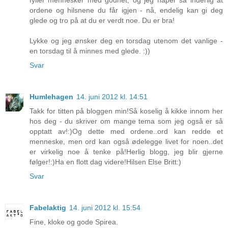
ordene og hilsnene du får igjen - nå, endelig kan gi deg
glede og tro på at du er verdt noe. Du er bra!
Lykke og jeg ønsker deg en torsdag utenom det vanlige -
en torsdag til å minnes med glede. :))
Svar
Humlehagen
14. juni 2012 kl. 14:51
Takk for titten på bloggen min!Så koselig å kikke innom her
hos deg - du skriver om mange tema som jeg også er så
opptatt av!:)Og dette med ordene..ord kan redde et
menneske, men ord kan også ødelegge livet for noen..det
er virkelig noe å tenke på!Herlig blogg, jeg blir gjerne
følger!:)Ha en flott dag videre!Hilsen Else Britt:)
Svar
Fabelaktig
14. juni 2012 kl. 15:54
Fine, kloke og gode Spirea.