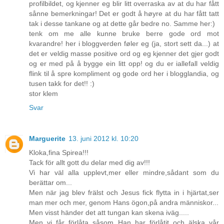
profilbildet, og kjenner eg blir litt overraska av at du har fått
sånne bemerkningar! Det er godt å høyre at du har fått tatt
tak i desse tankane og at dette går bedre no. Samme her:)
tenk om me alle kunne bruke berre gode ord mot
kvarandre! her i bloggverden føler eg (ja, stort sett da...) at
det er veldig masse positive ord og eg kjenner det gjer godt
og er med på å bygge ein litt opp! og du er iallefall veldig
flink til å spre kompliment og gode ord her i blogglandia, og
tusen takk for det!! :)
stor klem
Svar
Marguerite
13. juni 2012 kl. 10:20
Kloka,fina Spirea!!!
Tack för allt gott du delar med dig av!!!
Vi har väl alla upplevt,mer eller mindre,sådant som du
berättar om...
Men när jag blev frälst och Jesus fick flytta in i hjärtat,ser
man mer och mer, genom Hans ögon,på andra människor...
Men visst händer det att tungan kan skena iväg.....
Men vi får förlåta såsom Han har förlåtit och älska vår