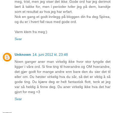
meg, trist, men jeg viser det ikke. Gode ord har jeg derimot
lært å takke for, men i perioder tviler jeg på dem, kanskje
som et resultat av hva jeg har erfart.
Nok en gang et godt innlegg på bloggen din fra deg Spirea,
og du er i hvert fall raus med gode ord.
Varm klem fra meg:)
Svar
Unknown
14. juni 2012 kl. 23:48
Noen ganger aner man virkelig ikke hvor stor tyngde det
ligger i våre ord. Si fine ting til hverandre og OM hverandre,
det gjør godt for mange andre enn bare den du sier det til
eller om. Du høster virkelig hva du sår, så det er viktig å så
gode ting. Du kjære deg er helt fantastisk flott, tenk at jeg
var så heldig å finne deg. Du aner virkelig ikke hva det har
gjort for meg <3
Svar