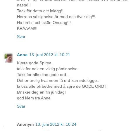
nästa!!!
Tack för detta ditt inlägg!!!
Herrens välsignelse är med och över dig!!!
Ha en fin och skön Onsdag!!!
KRAAAM!!!
Svar
Anne
13. juni 2012 kl. 10:21
Kjære gode Spirea..
takk for nok en viktig påminnelse.
Takk for alle dine gode ord..
Det er urolig hva noen få ord kan ødelegge..
la oss alle bli bedre med å spre de GODE ORD !
Ønsker deg en fin junidag!
god klem fra Anne
Svar
Anonym
13. juni 2012 kl. 10:24