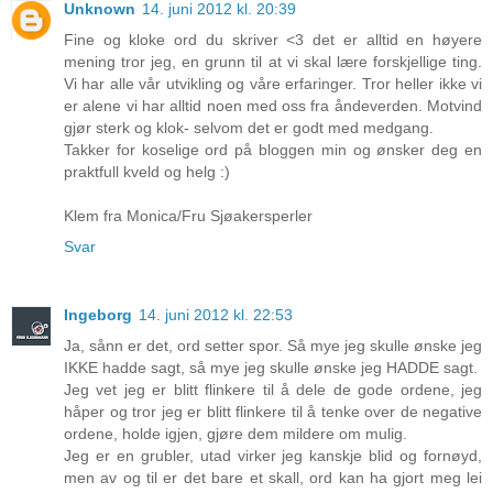
Unknown
14. juni 2012 kl. 20:39
Fine og kloke ord du skriver <3 det er alltid en høyere
mening tror jeg, en grunn til at vi skal lære forskjellige ting.
Vi har alle vår utvikling og våre erfaringer. Tror heller ikke vi
er alene vi har alltid noen med oss fra åndeverden. Motvind
gjør sterk og klok- selvom det er godt med medgang.
Takker for koselige ord på bloggen min og ønsker deg en
praktfull kveld og helg :)
Klem fra Monica/Fru Sjøakersperler
Svar
Ingeborg
14. juni 2012 kl. 22:53
Ja, sånn er det, ord setter spor. Så mye jeg skulle ønske jeg
IKKE hadde sagt, så mye jeg skulle ønske jeg HADDE sagt.
Jeg vet jeg er blitt flinkere til å dele de gode ordene, jeg
håper og tror jeg er blitt flinkere til å tenke over de negative
ordene, holde igjen, gjøre dem mildere om mulig.
Jeg er en grubler, utad virker jeg kanskje blid og fornøyd,
men av og til er det bare et skall, ord kan ha gjort meg lei