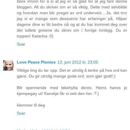
Bare innom for å si at jeg er så glad for at jeg fant denne
bloggen. Alt du skriver om er så viktig. Dette med selvbilde
og hvordan man blir preget av ord underveis....Ja, det tror
jeg vi er mange som dessverre har erfaringer på. Håper
dagene dine er litt bedre nå og at du har kommet deg over
det tullete greiene du skrev om i forrige innlegg. Du er
toppen! Katarina :0)
Svar
Love Peace Pionies
13. juni 2012 kl. 23:05
Viktige ting du tar opp. Det er utrolig å tenke på hva ord kan
gjøre. Du gir utrolig mange gode ord, som gjør godt!:)
Blir spennende med lekehytta deres. Hems høres jo
kjempegøy ut! Kanskje får vi sett den her..?:)
klemmer til deg
Svar