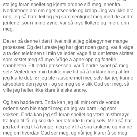
sto jeg foran speilet og kjente ordene slå meg innenfra.
Nedlatende ord om eget utseende og kropp. Jeg var ikke bra
nok, jeg så bare feil og jeg sammenlignet meg med de andre
jentene, som i mine øyne, var så mye flottere og finere enn
meg.
Det er på denne tiden i livet mitt at jeg påbegynner mange
prosesser. Og det lureste jeg har gjort noen gang, var å våge
å ta den telefonen til min veileder, våge å ta det første skrittet
som kostet meg så mye. Våge å åpne opp og fortelle
sannheten. Ett ledd i prosessen, var å endre synet på meg
selv. Veilederen min brukte mye tid på å forklare meg at før
jeg klarte det, før jeg ble rausere mot meg selv, før jeg kunne
akseptere den jeg er - og se meg selv slik Gud ser meg, så
ville jeg heller ikke klare å elske andre.
Og han hadde rett. Enda kan jeg bli mint om de vonde
ordene som ble sagt til meg da jeg var barn - og som
voksen. Enda kan jeg stå foran speilet og være misfornøyd
fra topp til tå, og snakke nedlatende til meg selv. Men så har
jeg lært meg til å tvinge meg selv til å snu tankene og minne
meg om hvordan Gud ser meg, og når jeg klarer å se meg