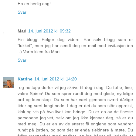
Ha en herlig dag!
Svar
Mari
14. juni 2012 kl. 09:32
Fin blogg! Følger deg videre. Har selv blogg som er
"lukket", men jeg har sendt deg en mail med invitasjon inn
:-) Varm klem fra Mari
Svar
Katrine
14. juni 2012 kl. 14:20
-og nettopp derfor vil jeg skrive til deg i dag. Du tøffe, fine,
vakre Spirea! Du som sprer rundt deg med glede, nydelige
ord og kunnskap. Du som har vært gjennom svært dårlige
tider og vært langt nede. I dag er det du som står oppreist,
klok og vis på hva livet kan bringe. Du er en av de fineste
personene jeg vet, selv om jeg ikke kjenner deg, så er du
med meg. Du er en av de ytterst få englene som vandrer
rundt på jorden, og som det er enda sjeldnere å møte. Du
fyller mennesker med godhet, og jeg håper så inderlig at