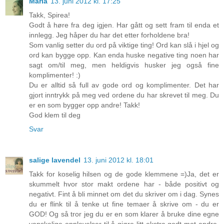
Maria
13. juni 2012 kl. 17:25
Takk, Spirea!
Godt å høre fra deg igjen. Har gått og sett fram til enda et
innlegg. Jeg håper du har det etter forholdene bra!
Som vanlig setter du ord på viktige ting! Ord kan slå i hjel og
ord kan bygge opp. Kan enda huske negative ting noen har
sagt om/til meg, men heldigvis husker jeg også fine
komplimenter! :)
Du er alltid så full av gode ord og komplimenter. Det har
gjort inntrykk på meg ved ordene du har skrevet til meg. Du
er en som bygger opp andre! Takk!
God klem til deg
Svar
salige lavendel
13. juni 2012 kl. 18:01
Takk for koselig hilsen og de gode klemmene =)Ja, det er
skummelt hvor stor makt ordene har - både positivt og
negativt. Fint å bli minnet om det du skriver om i dag. Synes
du er flink til å tenke ut fine temaer å skrive om - du er
GOD! Og så tror jeg du er en som klarer å bruke dine egne
vanskelige opplevelser til å gjøre litt ekstra godt mot andre.