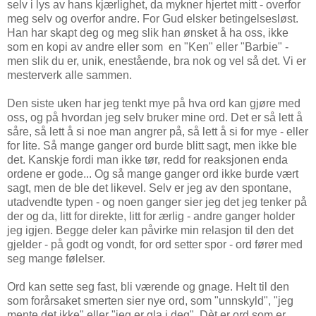
selv i lys av hans kjærlighet, da mykner hjertet mitt - overfor
meg selv og overfor andre. For Gud elsker betingelsesløst.
Han har skapt deg og meg slik han ønsket å ha oss, ikke
som en kopi av andre eller som en "Ken" eller "Barbie" -
men slik du er, unik, enestående, bra nok og vel så det. Vi er
mesterverk alle sammen.
Den siste uken har jeg tenkt mye på hva ord kan gjøre med
oss, og på hvordan jeg selv bruker mine ord. Det er så lett å
såre, så lett å si noe man angrer på, så lett å si for mye - eller
for lite. Så mange ganger ord burde blitt sagt, men ikke ble
det. Kanskje fordi man ikke tør, redd for reaksjonen enda
ordene er gode... Og så mange ganger ord ikke burde vært
sagt, men de ble det likevel. Selv er jeg av den spontane,
utadvendte typen - og noen ganger sier jeg det jeg tenker på
der og da, litt for direkte, litt for ærlig - andre ganger holder
jeg igjen. Begge deler kan påvirke min relasjon til den det
gjelder - på godt og vondt, for ord setter spor - ord fører med
seg mange følelser.
Ord kan sette seg fast, bli værende og gnage. Helt til den
som forårsaket smerten sier nye ord, som "unnskyld", "jeg
mente det ikke" eller "jeg er gla i deg". Dèt er ord som er