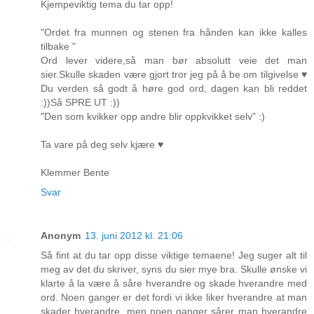
Kjempeviktig tema du tar opp!
"Ordet fra munnen og stenen fra hånden kan ikke kalles
tilbake "
Ord lever videre,så man bør absolutt veie det man
sier.Skulle skaden være gjort tror jeg på å be om tilgivelse ♥
Du verden så godt å høre god ord, dagen kan bli reddet
:))Så SPRE UT :))
"Den som kvikker opp andre blir oppkvikket selv" :)
Ta vare på deg selv kjære ♥
Klemmer Bente
Svar
Anonym
13. juni 2012 kl. 21:06
Så fint at du tar opp disse viktige temaene! Jeg suger alt til
meg av det du skriver, syns du sier mye bra. Skulle ønske vi
klarte å la være å såre hverandre og skade hverandre med
ord. Noen ganger er det fordi vi ikke liker hverandre at man
skader hverandre, men noen ganger sårer man hverandre