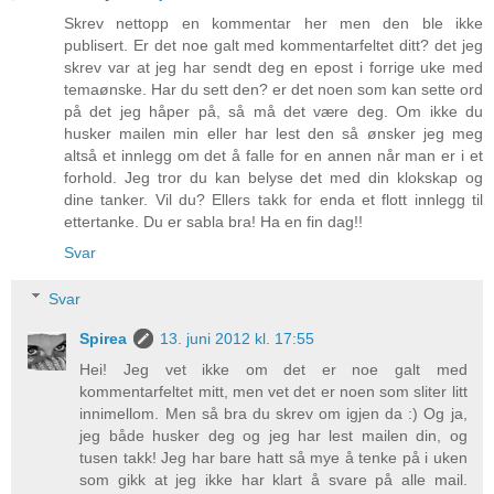
Skrev nettopp en kommentar her men den ble ikke
publisert. Er det noe galt med kommentarfeltet ditt? det jeg
skrev var at jeg har sendt deg en epost i forrige uke med
temaønske. Har du sett den? er det noen som kan sette ord
på det jeg håper på, så må det være deg. Om ikke du
husker mailen min eller har lest den så ønsker jeg meg
altså et innlegg om det å falle for en annen når man er i et
forhold. Jeg tror du kan belyse det med din klokskap og
dine tanker. Vil du? Ellers takk for enda et flott innlegg til
ettertanke. Du er sabla bra! Ha en fin dag!!
Svar
Svar
Spirea
13. juni 2012 kl. 17:55
Hei! Jeg vet ikke om det er noe galt med
kommentarfeltet mitt, men vet det er noen som sliter litt
innimellom. Men så bra du skrev om igjen da :) Og ja,
jeg både husker deg og jeg har lest mailen din, og
tusen takk! Jeg har bare hatt så mye å tenke på i uken
som gikk at jeg ikke har klart å svare på alle mail.