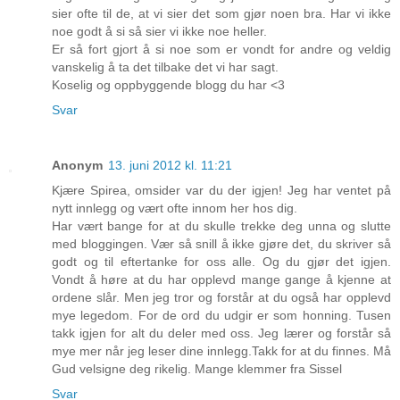
sier ofte til de, at vi sier det som gjør noen bra. Har vi ikke
noe godt å si så sier vi ikke noe heller.
Er så fort gjort å si noe som er vondt for andre og veldig
vanskelig å ta det tilbake det vi har sagt.
Koselig og oppbyggende blogg du har <3
Svar
Anonym
13. juni 2012 kl. 11:21
Kjære Spirea, omsider var du der igjen! Jeg har ventet på
nytt innlegg og vært ofte innom her hos dig.
Har vært bange for at du skulle trekke deg unna og slutte
med bloggingen. Vær så snill å ikke gjøre det, du skriver så
godt og til eftertanke for oss alle. Og du gjør det igjen.
Vondt å høre at du har opplevd mange gange å kjenne at
ordene slår. Men jeg tror og forstår at du også har opplevd
mye legedom. For de ord du udgir er som honning. Tusen
takk igjen for alt du deler med oss. Jeg lærer og forstår så
mye mer når jeg leser dine innlegg.Takk for at du finnes. Må
Gud velsigne deg rikelig. Mange klemmer fra Sissel
Svar