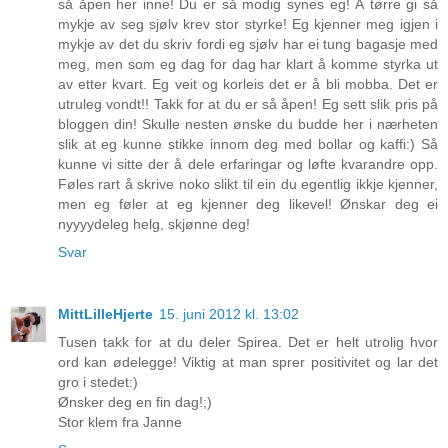
så åpen her inne! Du er så modig synes eg! Å tørre gi så
mykje av seg sjølv krev stor styrke! Eg kjenner meg igjen i
mykje av det du skriv fordi eg sjølv har ei tung bagasje med
meg, men som eg dag for dag har klart å komme styrka ut
av etter kvart. Eg veit og korleis det er å bli mobba. Det er
utruleg vondt!! Takk for at du er så åpen! Eg sett slik pris på
bloggen din! Skulle nesten ønske du budde her i nærheten
slik at eg kunne stikke innom deg med bollar og kaffi:) Så
kunne vi sitte der å dele erfaringar og løfte kvarandre opp.
Føles rart å skrive noko slikt til ein du egentlig ikkje kjenner,
men eg føler at eg kjenner deg likevel! Ønskar deg ei
nyyyydeleg helg, skjønne deg!
Svar
MittLilleHjerte
15. juni 2012 kl. 13:02
Tusen takk for at du deler Spirea. Det er helt utrolig hvor
ord kan ødelegge! Viktig at man sprer positivitet og lar det
gro i stedet:)
Ønsker deg en fin dag!;)
Stor klem fra Janne