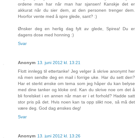
ordene man har når man har sjansen! Kanskje det er
akkurat når du sier dem, at den personen trenger dem.
Hvorfor vente med å spre glede, sant? :)
Ønsker deg en herlig dag fylt av glede, Spirea! Du er
dagens dose med honning :)
Svar
Anonym
13. juni 2012 kl. 13:21
Flott innlegg til ettertanke! Jeg velger å skrive anonymt her
nå men sendte deg en mail i forrige uke. Har du sett den?
Har et sterkt ønske om tema som jeg håper du kan belyse
med dine tanker og kloke ord. Kan du skrive noe om det å
bli forelsket i en annen når man er i et forhold? Hadde satt
stor pris på det. Hvis noen kan ta opp slikt noe, så må det
være deg. God dag ønskes deg!
Svar
Anonym
13. juni 2012 kl. 13:26