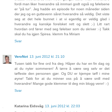
fordi man liker hverandre så innmari godt også og følelsene
er "på tur". Jeg hadde en episode for noen måneder siden
der jeg og en guttevenn såret hverandre så veldig. Det viste
seg at det hele bunnet i at vi egentlig er veldig glad i
hverandre og kanskje forelsket rett og slett ;-) Litt rart
hvordan ord fører med seg følelser som du skriver :-) Takk
skal du ha igjen Spirea. klemm fra Miriam
Svar
VeroNot
13. juni 2012 kl. 21:10
Tusen takk for fine ord fra deg. Håper du har en fin dag og
at du nyter sommeren! Å tørre å være seg selv er det
tøffeste den personen gjør. Og DU er kjempe tøff i mine
øyne! Takk for at du minner oss på å være snill med
hverandre! Mange gode klemmer til deg min blogg venn! :-)
Svar
Katarina Eidsvåg
13. juni 2012 kl. 22:03