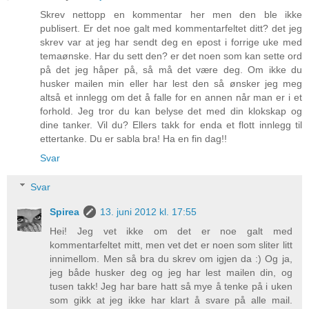
Skrev nettopp en kommentar her men den ble ikke
publisert. Er det noe galt med kommentarfeltet ditt? det jeg
skrev var at jeg har sendt deg en epost i forrige uke med
temaønske. Har du sett den? er det noen som kan sette ord
på det jeg håper på, så må det være deg. Om ikke du
husker mailen min eller har lest den så ønsker jeg meg
altså et innlegg om det å falle for en annen når man er i et
forhold. Jeg tror du kan belyse det med din klokskap og
dine tanker. Vil du? Ellers takk for enda et flott innlegg til
ettertanke. Du er sabla bra! Ha en fin dag!!
Svar
Svar
Spirea
13. juni 2012 kl. 17:55
Hei! Jeg vet ikke om det er noe galt med
kommentarfeltet mitt, men vet det er noen som sliter litt
innimellom. Men så bra du skrev om igjen da :) Og ja,
jeg både husker deg og jeg har lest mailen din, og
tusen takk! Jeg har bare hatt så mye å tenke på i uken
som gikk at jeg ikke har klart å svare på alle mail.