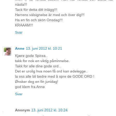
nästa!!!
Tack för detta ditt inlägg!!!
Herrens välsignelse är med och över dig!!!
Ha en fin och skön Onsdag!!!
KRAAAM!!!
Svar
Anne
13. juni 2012 kl. 10:21
Kjære gode Spirea..
takk for nok en viktig påminnelse.
Takk for alle dine gode ord..
Det er urolig hva noen få ord kan ødelegge..
la oss alle bli bedre med å spre de GODE ORD !
Ønsker deg en fin junidag!
god klem fra Anne
Svar
Anonym
13. juni 2012 kl. 10:24