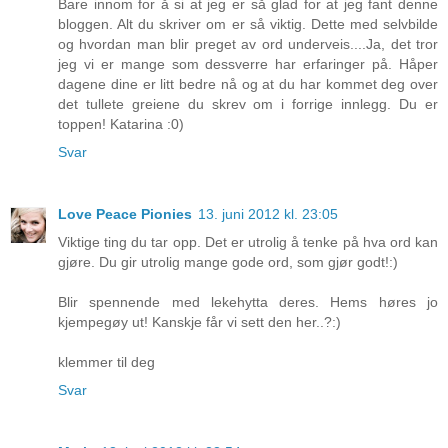
Bare innom for å si at jeg er så glad for at jeg fant denne
bloggen. Alt du skriver om er så viktig. Dette med selvbilde
og hvordan man blir preget av ord underveis....Ja, det tror
jeg vi er mange som dessverre har erfaringer på. Håper
dagene dine er litt bedre nå og at du har kommet deg over
det tullete greiene du skrev om i forrige innlegg. Du er
toppen! Katarina :0)
Svar
Love Peace Pionies
13. juni 2012 kl. 23:05
Viktige ting du tar opp. Det er utrolig å tenke på hva ord kan
gjøre. Du gir utrolig mange gode ord, som gjør godt!:)
Blir spennende med lekehytta deres. Hems høres jo
kjempegøy ut! Kanskje får vi sett den her..?:)
klemmer til deg
Svar