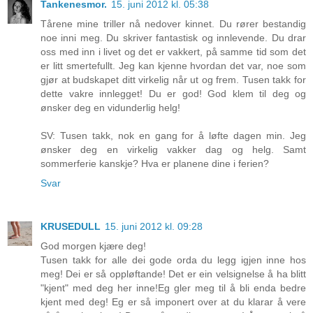
Tankenesmor.
15. juni 2012 kl. 05:38
Tårene mine triller nå nedover kinnet. Du rører bestandig
noe inni meg. Du skriver fantastisk og innlevende. Du drar
oss med inn i livet og det er vakkert, på samme tid som det
er litt smertefullt. Jeg kan kjenne hvordan det var, noe som
gjør at budskapet ditt virkelig når ut og frem. Tusen takk for
dette vakre innlegget! Du er god! God klem til deg og
ønsker deg en vidunderlig helg!
SV: Tusen takk, nok en gang for å løfte dagen min. Jeg
ønsker deg en virkelig vakker dag og helg. Samt
sommerferie kanskje? Hva er planene dine i ferien?
Svar
KRUSEDULL
15. juni 2012 kl. 09:28
God morgen kjære deg!
Tusen takk for alle dei gode orda du legg igjen inne hos
meg! Dei er så oppløftande! Det er ein velsignelse å ha blitt
"kjent" med deg her inne!Eg gler meg til å bli enda bedre
kjent med deg! Eg er så imponert over at du klarar å vere