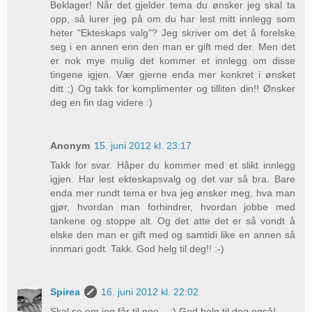
Beklager! Når det gjelder tema du ønsker jeg skal ta
opp, så lurer jeg på om du har lest mitt innlegg som
heter "Ekteskaps valg"? Jeg skriver om det å forelske
seg i en annen enn den man er gift med der. Men det
er nok mye mulig det kommer et innlegg om disse
tingene igjen. Vær gjerne enda mer konkret i ønsket
ditt ;) Og takk for komplimenter og tilliten din!! Ønsker
deg en fin dag videre :)
Anonym
15. juni 2012 kl. 23:17
Takk for svar. Håper du kommer med et slikt innlegg
igjen. Har lest ekteskapsvalg og det var så bra. Bare
enda mer rundt tema er hva jeg ønsker meg, hva man
gjør, hvordan man forhindrer, hvordan jobbe med
tankene og stoppe alt. Og det atte det er så vondt å
elske den man er gift med og samtidi like en annen så
innmari godt. Takk. God helg til deg!! :-)
Spirea
16. juni 2012 kl. 22:02
Skal se om jeg får til noe... ;) God helg til deg også!