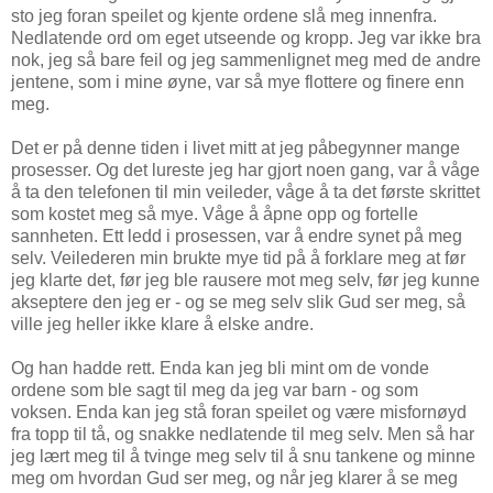
sto jeg foran speilet og kjente ordene slå meg innenfra.
Nedlatende ord om eget utseende og kropp. Jeg var ikke bra
nok, jeg så bare feil og jeg sammenlignet meg med de andre
jentene, som i mine øyne, var så mye flottere og finere enn
meg.
Det er på denne tiden i livet mitt at jeg påbegynner mange
prosesser. Og det lureste jeg har gjort noen gang, var å våge
å ta den telefonen til min veileder, våge å ta det første skrittet
som kostet meg så mye. Våge å åpne opp og fortelle
sannheten. Ett ledd i prosessen, var å endre synet på meg
selv. Veilederen min brukte mye tid på å forklare meg at før
jeg klarte det, før jeg ble rausere mot meg selv, før jeg kunne
akseptere den jeg er - og se meg selv slik Gud ser meg, så
ville jeg heller ikke klare å elske andre.
Og han hadde rett. Enda kan jeg bli mint om de vonde
ordene som ble sagt til meg da jeg var barn - og som
voksen. Enda kan jeg stå foran speilet og være misfornøyd
fra topp til tå, og snakke nedlatende til meg selv. Men så har
jeg lært meg til å tvinge meg selv til å snu tankene og minne
meg om hvordan Gud ser meg, og når jeg klarer å se meg