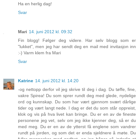
Ha en herlig dag!
Svar
Mari
14. juni 2012 kl. 09:32
Fin blogg! Følger deg videre. Har selv blogg som er
"lukket", men jeg har sendt deg en mail med invitasjon inn
:-) Varm klem fra Mari
Svar
Katrine
14. juni 2012 kl. 14:20
-og nettopp derfor vil jeg skrive til deg i dag. Du tøffe, fine,
vakre Spirea! Du som sprer rundt deg med glede, nydelige
ord og kunnskap. Du som har vært gjennom svært dårlige
tider og vært langt nede. I dag er det du som står oppreist,
klok og vis på hva livet kan bringe. Du er en av de fineste
personene jeg vet, selv om jeg ikke kjenner deg, så er du
med meg. Du er en av de ytterst få englene som vandrer
rundt på jorden, og som det er enda sjeldnere å møte. Du
fyller mennesker med godhet, og jeg håper så inderlig at