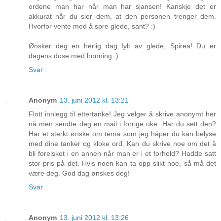
ordene man har når man har sjansen! Kanskje det er
akkurat når du sier dem, at den personen trenger dem.
Hvorfor vente med å spre glede, sant? :)
Ønsker deg en herlig dag fylt av glede, Spirea! Du er
dagens dose med honning :)
Svar
Anonym
13. juni 2012 kl. 13:21
Flott innlegg til ettertanke! Jeg velger å skrive anonymt her
nå men sendte deg en mail i forrige uke. Har du sett den?
Har et sterkt ønske om tema som jeg håper du kan belyse
med dine tanker og kloke ord. Kan du skrive noe om det å
bli forelsket i en annen når man er i et forhold? Hadde satt
stor pris på det. Hvis noen kan ta opp slikt noe, så må det
være deg. God dag ønskes deg!
Svar
Anonym
13. juni 2012 kl. 13:26