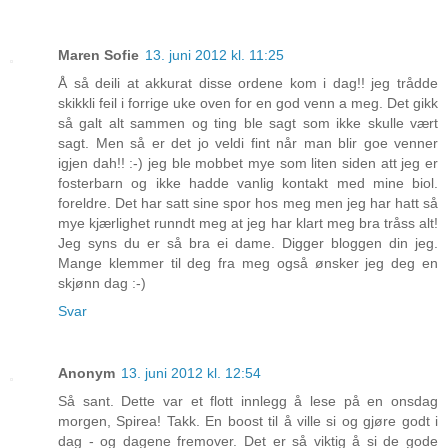
Maren Sofie
13. juni 2012 kl. 11:25
Å så deili at akkurat disse ordene kom i dag!! jeg trådde
skikkli feil i forrige uke oven for en god venn a meg. Det gikk
så galt alt sammen og ting ble sagt som ikke skulle vært
sagt. Men så er det jo veldi fint når man blir goe venner
igjen dah!! :-) jeg ble mobbet mye som liten siden att jeg er
fosterbarn og ikke hadde vanlig kontakt med mine biol.
foreldre. Det har satt sine spor hos meg men jeg har hatt så
mye kjærlighet runndt meg at jeg har klart meg bra tråss alt!
Jeg syns du er så bra ei dame. Digger bloggen din jeg.
Mange klemmer til deg fra meg også ønsker jeg deg en
skjønn dag :-)
Svar
Anonym
13. juni 2012 kl. 12:54
Så sant. Dette var et flott innlegg å lese på en onsdag
morgen, Spirea! Takk. En boost til å ville si og gjøre godt i
dag - og dagene fremover. Det er så viktig å si de gode