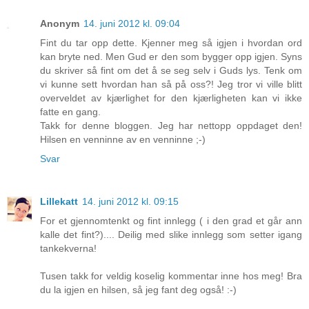
Anonym
14. juni 2012 kl. 09:04
Fint du tar opp dette. Kjenner meg så igjen i hvordan ord
kan bryte ned. Men Gud er den som bygger opp igjen. Syns
du skriver så fint om det å se seg selv i Guds lys. Tenk om
vi kunne sett hvordan han så på oss?! Jeg tror vi ville blitt
overveldet av kjærlighet for den kjærligheten kan vi ikke
fatte en gang.
Takk for denne bloggen. Jeg har nettopp oppdaget den!
Hilsen en venninne av en venninne ;-)
Svar
Lillekatt
14. juni 2012 kl. 09:15
For et gjennomtenkt og fint innlegg ( i den grad et går ann
kalle det fint?).... Deilig med slike innlegg som setter igang
tankekverna!
Tusen takk for veldig koselig kommentar inne hos meg! Bra
du la igjen en hilsen, så jeg fant deg også! :-)