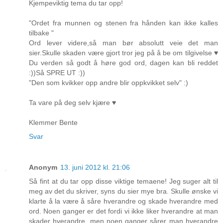
Kjempeviktig tema du tar opp!
"Ordet fra munnen og stenen fra hånden kan ikke kalles
tilbake "
Ord lever videre,så man bør absolutt veie det man
sier.Skulle skaden være gjort tror jeg på å be om tilgivelse ♥
Du verden så godt å høre god ord, dagen kan bli reddet
:))Så SPRE UT :))
"Den som kvikker opp andre blir oppkvikket selv" :)
Ta vare på deg selv kjære ♥
Klemmer Bente
Svar
Anonym
13. juni 2012 kl. 21:06
Så fint at du tar opp disse viktige temaene! Jeg suger alt til
meg av det du skriver, syns du sier mye bra. Skulle ønske vi
klarte å la være å såre hverandre og skade hverandre med
ord. Noen ganger er det fordi vi ikke liker hverandre at man
skader hverandre, men noen ganger sårer man hverandre