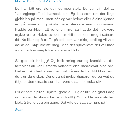
Maria
13. juni 2012 kl. 23:54
Eg har fått ord slengt mot meg sjølv. Eg var ein del av
"tapargjengen" på barneskulen. Eg lata som om det ikkje
gjekk inn på meg, men når eg var heime eller åleine kjende
eg på smerta. Eg skulle vere sterkare enn mobbarane.
Hadde eg ikkje hatt venene mine, så hadde det nok vore
mykje verre. Nokre av dei har slitt meir enn meg i seinare
tid. No likar eg å treffe på dei som var ekle, fordi eg vil vise
dei at dei ikkje knekte meg. Men det sjølvbiletet dei var med
å danne hos meg tok mange år å bli kvitt.
Så godt eit innlegg! Og heilt ærleg trur eg kanskje at det
forhaldet du var i smerta vondare enn medelevar sine ord.
Det er noko heilt anna med ord frå ein du har tillit til og som
du trur du elskar. Dei orda sit mykje djupare, og eg veit du
ikkje er den einaste som har vore utsatt for noko slikt.
Du er flott, Spirea! Kjære, gode du! Eg er utruleg glad i deg
og for det du skriv - berre fortsett! (PS: hadde vore utruleg
kjekt å treffe deg ein gong. Det ville eg satt stor pris på.)
Svar