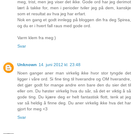
meg, trist, men jeg viser det ikke. Gode ord har jeg derimot
lært å takke for, men i perioder tviler jeg på dem, kanskje
som et resultat av hva jeg har erfart.
Nok en gang et godt innlegg på bloggen din fra deg Spirea,
og du er i hvert fall raus med gode ord.
Varm klem fra meg:)
Svar
Unknown
14. juni 2012 kl. 23:48
Noen ganger aner man virkelig ikke hvor stor tyngde det
ligger i våre ord. Si fine ting til hverandre og OM hverandre,
det gjør godt for mange andre enn bare den du sier det til
eller om. Du høster virkelig hva du sår, så det er viktig å så
gode ting. Du kjære deg er helt fantastisk flott, tenk at jeg
var så heldig å finne deg. Du aner virkelig ikke hva det har
gjort for meg <3
Svar