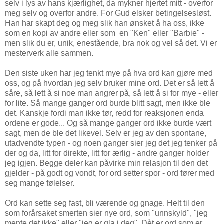
selv i lys av hans kjærlighet, da mykner hjertet mitt - overfor
meg selv og overfor andre. For Gud elsker betingelsesløst.
Han har skapt deg og meg slik han ønsket å ha oss, ikke
som en kopi av andre eller som en "Ken" eller "Barbie" -
men slik du er, unik, enestående, bra nok og vel så det. Vi er
mesterverk alle sammen.
Den siste uken har jeg tenkt mye på hva ord kan gjøre med
oss, og på hvordan jeg selv bruker mine ord. Det er så lett å
såre, så lett å si noe man angrer på, så lett å si for mye - eller
for lite. Så mange ganger ord burde blitt sagt, men ikke ble
det. Kanskje fordi man ikke tør, redd for reaksjonen enda
ordene er gode... Og så mange ganger ord ikke burde vært
sagt, men de ble det likevel. Selv er jeg av den spontane,
utadvendte typen - og noen ganger sier jeg det jeg tenker på
der og da, litt for direkte, litt for ærlig - andre ganger holder
jeg igjen. Begge deler kan påvirke min relasjon til den det
gjelder - på godt og vondt, for ord setter spor - ord fører med
seg mange følelser.
Ord kan sette seg fast, bli værende og gnage. Helt til den
som forårsaket smerten sier nye ord, som "unnskyld", "jeg
mente det ikke" eller "jeg er gla i deg". Dèt er ord som er