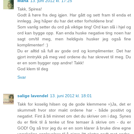
Maria
13. juni 2012 kl. 17:25
Takk, Spirea!
Godt å høre fra deg igjen. Har gått og sett fram til enda et
innlegg. Jeg håper du har det etter forholdene bra!
Som vanlig setter du ord på viktige ting! Ord kan slå i hjel og
ord kan bygge opp. Kan enda huske negative ting noen har
sagt om/til meg, men heldigvis husker jeg også fine
komplimenter! :)
Du er alltid så full av gode ord og komplimenter. Det har
gjort inntrykk på meg ved ordene du har skrevet til meg. Du
er en som bygger opp andre! Takk!
God klem til deg
Svar
salige lavendel
13. juni 2012 kl. 18:01
Takk for koselig hilsen og de gode klemmene =)Ja, det er
skummelt hvor stor makt ordene har - både positivt og
negativt. Fint å bli minnet om det du skriver om i dag. Synes
du er flink til å tenke ut fine temaer å skrive om - du er
GOD! Og så tror jeg du er en som klarer å bruke dine egne
vanskelige opplevelser til å gjøre litt ekstra godt mot andre.