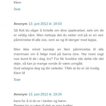
Klem
Svar
Anonym
13. juni 2012 kl. 18:03
Så flott du våger å fortelle om dine opplevelser, selv om de
er veldig såre. Men nettopp det du setter ord på er en stor
påminnelse til alle oss, som av og til slenger med leppa.
Men ikke minst kanskje en liten påminnelse til alle
mammaer om å følge med på barna sine. Har noen sagt
noe dumt til de i dag, tro? For får foreldre vite dette når det
skjer, så kan jo mange vonde år være unngått.
Gud velsigne deg og din veileder. TAkk at du er så modig.
Klem M
Svar
Anonym
13. juni 2012 kl. 19:24
bare for å si du er i tanker og bønn.
Resten lar vi være til detr er mer krefter.