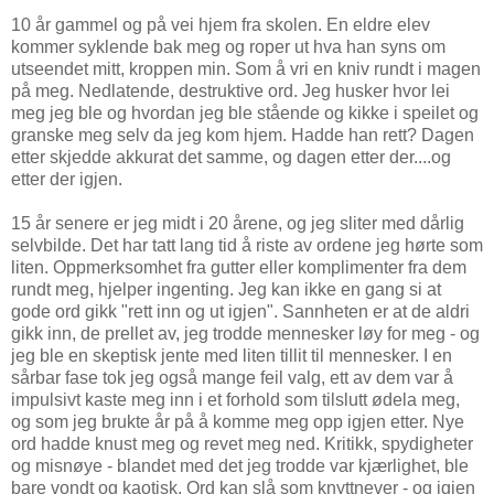
10 år gammel og på vei hjem fra skolen. En eldre elev
kommer syklende bak meg og roper ut hva han syns om
utseendet mitt, kroppen min. Som å vri en kniv rundt i magen
på meg. Nedlatende, destruktive ord. Jeg husker hvor lei
meg jeg ble og hvordan jeg ble stående og kikke i speilet og
granske meg selv da jeg kom hjem. Hadde han rett? Dagen
etter skjedde akkurat det samme, og dagen etter der....og
etter der igjen.
15 år senere er jeg midt i 20 årene, og jeg sliter med dårlig
selvbilde. Det har tatt lang tid å riste av ordene jeg hørte som
liten. Oppmerksomhet fra gutter eller komplimenter fra dem
rundt meg, hjelper ingenting. Jeg kan ikke en gang si at
gode ord gikk "rett inn og ut igjen". Sannheten er at de aldri
gikk inn, de prellet av, jeg trodde mennesker løy for meg - og
jeg ble en skeptisk jente med liten tillit til mennesker. I en
sårbar fase tok jeg også mange feil valg, ett av dem var å
impulsivt kaste meg inn i et forhold som tilslutt ødela meg,
og som jeg brukte år på å komme meg opp igjen etter. Nye
ord hadde knust meg og revet meg ned. Kritikk, spydigheter
og misnøye - blandet med det jeg trodde var kjærlighet, ble
bare vondt og kaotisk. Ord kan slå som knyttnever - og igjen