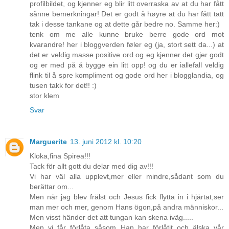
profilbildet, og kjenner eg blir litt overraska av at du har fått
sånne bemerkningar! Det er godt å høyre at du har fått tatt
tak i desse tankane og at dette går bedre no. Samme her:)
tenk om me alle kunne bruke berre gode ord mot
kvarandre! her i bloggverden føler eg (ja, stort sett da...) at
det er veldig masse positive ord og eg kjenner det gjer godt
og er med på å bygge ein litt opp! og du er iallefall veldig
flink til å spre kompliment og gode ord her i blogglandia, og
tusen takk for det!! :)
stor klem
Svar
Marguerite
13. juni 2012 kl. 10:20
Kloka,fina Spirea!!!
Tack för allt gott du delar med dig av!!!
Vi har väl alla upplevt,mer eller mindre,sådant som du
berättar om...
Men när jag blev frälst och Jesus fick flytta in i hjärtat,ser
man mer och mer, genom Hans ögon,på andra människor...
Men visst händer det att tungan kan skena iväg.....
Men vi får förlåta såsom Han har förlåtit och älska vår