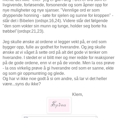
livgivende, forløsende, forsonende og som åpner opp for
nye muligheter og nye sjanser. "Vennlige ord er som
dryppende honning - søte for sjelen og sunne for kroppen" -
står det i Bibelen (ordspr.16,24). Videre står det følgende
"den som vokter sin munn og tunge, holder seg borte fra
trøbbel"(ordspr.21,23).
Jeg skulle ønske at ordene vi legger vekt på, er ord som
bygger opp, fulle av godhet for hverandre. Og jeg skulle
ønske at vi våget å sette ord på alt det gode vi tenker om
hverandre. I stedet er vi blitt mer og mer redde for reaksjoner
på de gode ordene, enn vi er på de vonde. Men la oss prøve
- la oss virkelig prøve å gi hverandre ord som er sanne, ekte
og som gir oppmuntring og glede.
Og har vi ikke noe godt å si om andre, så lar vi det heller
være...syns du ikke?
Klem,