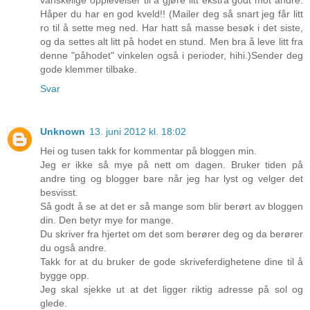
Håper du har en god kveld!! (Mailer deg så snart jeg får litt
ro til å sette meg ned. Har hatt så masse besøk i det siste,
og da settes alt litt på hodet en stund. Men bra å leve litt fra
denne "påhodet" vinkelen også i perioder, hihi.)Sender deg
gode klemmer tilbake.
Svar
Unknown
13. juni 2012 kl. 18:02
Hei og tusen takk for kommentar på bloggen min.
Jeg er ikke så mye på nett om dagen. Bruker tiden på
andre ting og blogger bare når jeg har lyst og velger det
besvisst.
Så godt å se at det er så mange som blir berørt av bloggen
din. Den betyr mye for mange.
Du skriver fra hjertet om det som berører deg og da berører
du også andre.
Takk for at du bruker de gode skriveferdighetene dine til å
bygge opp.
Jeg skal sjekke ut at det ligger riktig adresse på sol og
glede.