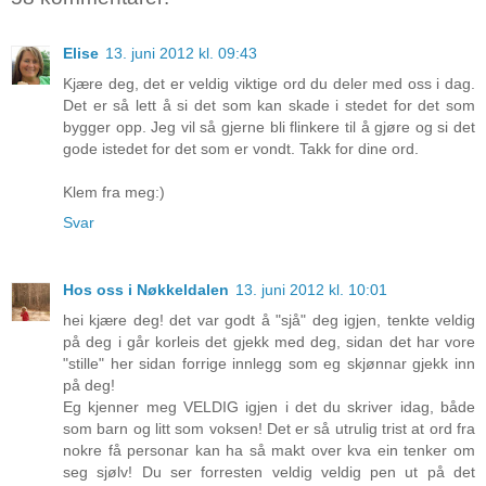
Elise
13. juni 2012 kl. 09:43
Kjære deg, det er veldig viktige ord du deler med oss i dag.
Det er så lett å si det som kan skade i stedet for det som
bygger opp. Jeg vil så gjerne bli flinkere til å gjøre og si det
gode istedet for det som er vondt. Takk for dine ord.
Klem fra meg:)
Svar
Hos oss i Nøkkeldalen
13. juni 2012 kl. 10:01
hei kjære deg! det var godt å "sjå" deg igjen, tenkte veldig
på deg i går korleis det gjekk med deg, sidan det har vore
"stille" her sidan forrige innlegg som eg skjønnar gjekk inn
på deg!
Eg kjenner meg VELDIG igjen i det du skriver idag, både
som barn og litt som voksen! Det er så utrulig trist at ord fra
nokre få personar kan ha så makt over kva ein tenker om
seg sjølv! Du ser forresten veldig veldig pen ut på det