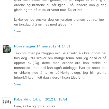
ordene og hilsnene du får igjen - nå, endelig kan gi deg
glede og tro på at du er verdt noe. Du er bra!
Lykke og jeg ønsker deg en torsdag utenom det vanlige -
en torsdag til å minnes med glede. :))
Svar
Humlehagen
14. juni 2012 kl. 14:51
Takk for titten på bloggen min!Så koselig å kikke innom her
hos deg - du skriver om mange tema som jeg også er så
opptatt av!:)Og dette med ordene..ord kan redde et
menneske, men ord kan også ødelegge livet for noen..det
er virkelig noe å tenke på!Herlig blogg, jeg blir gjerne
følger!:)Ha en flott dag videre!Hilsen Else Britt:)
Svar
Fabelaktig
14. juni 2012 kl. 15:54
Fine, kloke og gode Spirea.