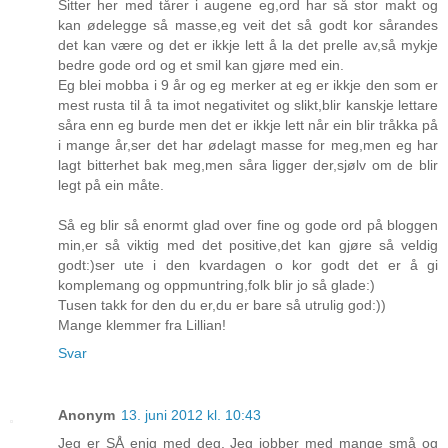
Sitter her med tårer i augene eg,ord har så stor makt og
kan ødelegge så masse,eg veit det så godt kor sårandes
det kan være og det er ikkje lett å la det prelle av,så mykje
bedre gode ord og et smil kan gjøre med ein.
Eg blei mobba i 9 år og eg merker at eg er ikkje den som er
mest rusta til å ta imot negativitet og slikt,blir kanskje lettare
såra enn eg burde men det er ikkje lett når ein blir tråkka på
i mange år,ser det har ødelagt masse for meg,men eg har
lagt bitterhet bak meg,men såra ligger der,sjølv om de blir
legt på ein måte.
Så eg blir så enormt glad over fine og gode ord på bloggen
min,er så viktig med det positive,det kan gjøre så veldig
godt:)ser ute i den kvardagen o kor godt det er å gi
komplemang og oppmuntring,folk blir jo så glade:)
Tusen takk for den du er,du er bare så utrulig god:))
Mange klemmer fra Lillian!
Svar
Anonym
13. juni 2012 kl. 10:43
Jeg er SÅ enig med deg. Jeg jobber med mange små og