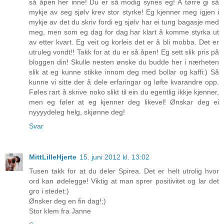
så åpen her inne! Du er så modig synes eg! Å tørre gi så
mykje av seg sjølv krev stor styrke! Eg kjenner meg igjen i
mykje av det du skriv fordi eg sjølv har ei tung bagasje med
meg, men som eg dag for dag har klart å komme styrka ut
av etter kvart. Eg veit og korleis det er å bli mobba. Det er
utruleg vondt!! Takk for at du er så åpen! Eg sett slik pris på
bloggen din! Skulle nesten ønske du budde her i nærheten
slik at eg kunne stikke innom deg med bollar og kaffi:) Så
kunne vi sitte der å dele erfaringar og løfte kvarandre opp.
Føles rart å skrive noko slikt til ein du egentlig ikkje kjenner,
men eg føler at eg kjenner deg likevel! Ønskar deg ei
nyyyydeleg helg, skjønne deg!
Svar
MittLilleHjerte
15. juni 2012 kl. 13:02
Tusen takk for at du deler Spirea. Det er helt utrolig hvor
ord kan ødelegge! Viktig at man sprer positivitet og lar det
gro i stedet:)
Ønsker deg en fin dag!;)
Stor klem fra Janne