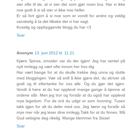
sier ofte til de, at vi sier det som gjør noen bra. Har vi ikke
noe godt å si så sier vi ikke noe heller.
Er så fort gjort å si noe som er vondt for andre og veldig
vanskelig å ta det tilbake det vi har sagt.
Koselig og oppbyggende blogg du har <3
Svar
Anonym
13. juni 2012 kl. 11:21
Kjære Spirea, omsider var du der igjen! Jeg har ventet på
nytt innlegg og vært ofte innom her hos dig.
Har vært bange for at du skulle trekke deg unna og slutte
med bloggingen. Vær så snill å ikke gjøre det, du skriver så
godt og til eftertanke for oss alle. Og du gjør det igjen.
Vondt å høre at du har opplevd mange gange å kjenne at
ordene slår. Men jeg tror og forstår at du også har opplevd
mye legedom. For de ord du udgir er som honning. Tusen
takk igjen for alt du deler med oss. Jeg lærer og forstår så
mye mer når jeg leser dine innlegg.Takk for at du finnes. Må
Gud velsigne deg rikelig. Mange klemmer fra Sissel
Svar