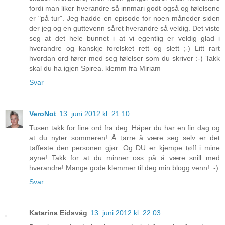
fordi man liker hverandre så innmari godt også og følelsene
er "på tur". Jeg hadde en episode for noen måneder siden
der jeg og en guttevenn såret hverandre så veldig. Det viste
seg at det hele bunnet i at vi egentlig er veldig glad i
hverandre og kanskje forelsket rett og slett ;-) Litt rart
hvordan ord fører med seg følelser som du skriver :-) Takk
skal du ha igjen Spirea. klemm fra Miriam
Svar
VeroNot
13. juni 2012 kl. 21:10
Tusen takk for fine ord fra deg. Håper du har en fin dag og
at du nyter sommeren! Å tørre å være seg selv er det
tøffeste den personen gjør. Og DU er kjempe tøff i mine
øyne! Takk for at du minner oss på å være snill med
hverandre! Mange gode klemmer til deg min blogg venn! :-)
Svar
Katarina Eidsvåg
13. juni 2012 kl. 22:03