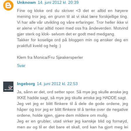
Unknown
14. juni 2012 kl. 20:39
Fine og kloke ord du skriver <3 det er alltid en høyere
mening tror jeg, en grunn til at vi skal lære forskjellige ting.
Vi har alle vår utvikling og våre erfaringer. Tror heller ikke vi
er alene vi har alltid noen med oss fra åndeverden. Motvind
gjør sterk og klok- selvom det er godt med medgang.
Takker for koselige ord på bloggen min og ønsker deg en
praktfull kveld og helg :)
Klem fra Monica/Fru Sjøakersperler
Svar
Ingeborg
14. juni 2012 kl. 22:53
Ja, sånn er det, ord setter spor. Så mye jeg skulle ønske jeg
IKKE hadde sagt, så mye jeg skulle ønske jeg HADDE sagt.
Jeg vet jeg er blitt flinkere til å dele de gode ordene, jeg
håper og tror jeg er blitt flinkere til å tenke over de negative
ordene, holde igjen, gjøre dem mildere om mulig.
Jeg er en grubler, utad virker jeg kanskje blid og fornøyd,
men av og til er det bare et skall, ord kan ha gjort meg lei