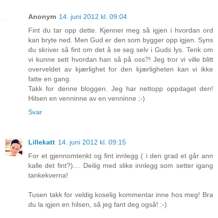
Anonym
14. juni 2012 kl. 09:04
Fint du tar opp dette. Kjenner meg så igjen i hvordan ord
kan bryte ned. Men Gud er den som bygger opp igjen. Syns
du skriver så fint om det å se seg selv i Guds lys. Tenk om
vi kunne sett hvordan han så på oss?! Jeg tror vi ville blitt
overveldet av kjærlighet for den kjærligheten kan vi ikke
fatte en gang.
Takk for denne bloggen. Jeg har nettopp oppdaget den!
Hilsen en venninne av en venninne ;-)
Svar
Lillekatt
14. juni 2012 kl. 09:15
For et gjennomtenkt og fint innlegg ( i den grad et går ann
kalle det fint?).... Deilig med slike innlegg som setter igang
tankekverna!
Tusen takk for veldig koselig kommentar inne hos meg! Bra
du la igjen en hilsen, så jeg fant deg også! :-)