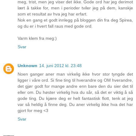
meg, trist, men jeg viser det ikke. Gode ord har jeg derimot
lært å takke for, men i perioder tviler jeg på dem, kanskje
som et resultat av hva jeg har erfart.
Nok en gang et godt innlegg på bloggen din fra deg Spirea,
og du er i hvert fall raus med gode ord.
Varm klem fra meg:)
Svar
Unknown
14. juni 2012 kl. 23:48
Noen ganger aner man virkelig ikke hvor stor tyngde det
ligger i våre ord. Si fine ting til hverandre og OM hverandre,
det gjør godt for mange andre enn bare den du sier det til
eller om. Du høster virkelig hva du sår, så det er viktig å så
gode ting. Du kjære deg er helt fantastisk flott, tenk at jeg
var så heldig å finne deg. Du aner virkelig ikke hva det har
gjort for meg <3
Svar