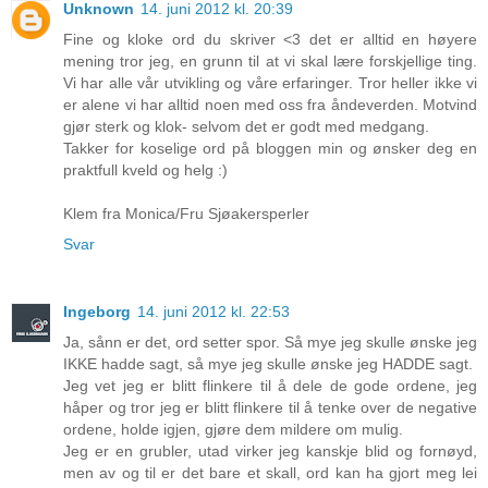
Unknown
14. juni 2012 kl. 20:39
Fine og kloke ord du skriver <3 det er alltid en høyere
mening tror jeg, en grunn til at vi skal lære forskjellige ting.
Vi har alle vår utvikling og våre erfaringer. Tror heller ikke vi
er alene vi har alltid noen med oss fra åndeverden. Motvind
gjør sterk og klok- selvom det er godt med medgang.
Takker for koselige ord på bloggen min og ønsker deg en
praktfull kveld og helg :)
Klem fra Monica/Fru Sjøakersperler
Svar
Ingeborg
14. juni 2012 kl. 22:53
Ja, sånn er det, ord setter spor. Så mye jeg skulle ønske jeg
IKKE hadde sagt, så mye jeg skulle ønske jeg HADDE sagt.
Jeg vet jeg er blitt flinkere til å dele de gode ordene, jeg
håper og tror jeg er blitt flinkere til å tenke over de negative
ordene, holde igjen, gjøre dem mildere om mulig.
Jeg er en grubler, utad virker jeg kanskje blid og fornøyd,
men av og til er det bare et skall, ord kan ha gjort meg lei