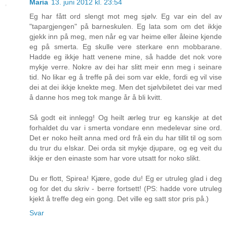
Maria
13. juni 2012 kl. 23:54
Eg har fått ord slengt mot meg sjølv. Eg var ein del av
"tapargjengen" på barneskulen. Eg lata som om det ikkje
gjekk inn på meg, men når eg var heime eller åleine kjende
eg på smerta. Eg skulle vere sterkare enn mobbarane.
Hadde eg ikkje hatt venene mine, så hadde det nok vore
mykje verre. Nokre av dei har slitt meir enn meg i seinare
tid. No likar eg å treffe på dei som var ekle, fordi eg vil vise
dei at dei ikkje knekte meg. Men det sjølvbiletet dei var med
å danne hos meg tok mange år å bli kvitt.
Så godt eit innlegg! Og heilt ærleg trur eg kanskje at det
forhaldet du var i smerta vondare enn medelevar sine ord.
Det er noko heilt anna med ord frå ein du har tillit til og som
du trur du elskar. Dei orda sit mykje djupare, og eg veit du
ikkje er den einaste som har vore utsatt for noko slikt.
Du er flott, Spirea! Kjære, gode du! Eg er utruleg glad i deg
og for det du skriv - berre fortsett! (PS: hadde vore utruleg
kjekt å treffe deg ein gong. Det ville eg satt stor pris på.)
Svar