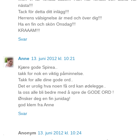
nästa!!!
Tack för detta ditt inlägg!!!
Herrens välsignelse är med och över dig!!!
Ha en fin och skön Onsdag!!!
KRAAAM!!!
Svar
Anne
13. juni 2012 kl. 10:21
Kjære gode Spirea..
takk for nok en viktig påminnelse.
Takk for alle dine gode ord..
Det er urolig hva noen få ord kan ødelegge..
la oss alle bli bedre med å spre de GODE ORD !
Ønsker deg en fin junidag!
god klem fra Anne
Svar
Anonym
13. juni 2012 kl. 10:24