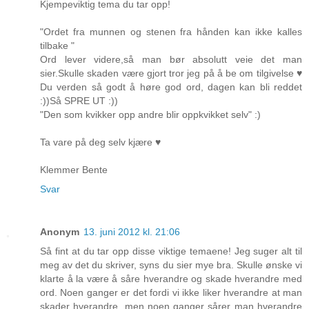
Kjempeviktig tema du tar opp!
"Ordet fra munnen og stenen fra hånden kan ikke kalles
tilbake "
Ord lever videre,så man bør absolutt veie det man
sier.Skulle skaden være gjort tror jeg på å be om tilgivelse ♥
Du verden så godt å høre god ord, dagen kan bli reddet
:))Så SPRE UT :))
"Den som kvikker opp andre blir oppkvikket selv" :)
Ta vare på deg selv kjære ♥
Klemmer Bente
Svar
Anonym
13. juni 2012 kl. 21:06
Så fint at du tar opp disse viktige temaene! Jeg suger alt til
meg av det du skriver, syns du sier mye bra. Skulle ønske vi
klarte å la være å såre hverandre og skade hverandre med
ord. Noen ganger er det fordi vi ikke liker hverandre at man
skader hverandre, men noen ganger sårer man hverandre