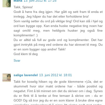
Maria
13. juni 2012 kl. 17:25
Takk, Spirea!
Godt å høre fra deg igjen. Har gått og sett fram til enda et
innlegg. Jeg håper du har det etter forholdene bra!
Som vanlig setter du ord på viktige ting! Ord kan slå i hjel og
ord kan bygge opp. Kan enda huske negative ting noen har
sagt om/til meg, men heldigvis husker jeg også fine
komplimenter! :)
Du er alltid så full av gode ord og komplimenter. Det har
gjort inntrykk på meg ved ordene du har skrevet til meg. Du
er en som bygger opp andre! Takk!
God klem til deg
Svar
salige lavendel
13. juni 2012 kl. 18:01
Takk for koselig hilsen og de gode klemmene =)Ja, det er
skummelt hvor stor makt ordene har - både positivt og
negativt. Fint å bli minnet om det du skriver om i dag. Synes
du er flink til å tenke ut fine temaer å skrive om - du er
GOD! Og så tror jeg du er en som klarer å bruke dine egne
vanskelige opplevelser til å gjøre litt ekstra godt mot andre.