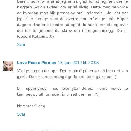
Bare innom for å si at jeg er så glad for at jeg fant denne
bloggen. Alt du skriver om er så viktig. Dette med selvbilde
og hvordan man blir preget av ord underveis....Ja, det tror
jeg vi er mange som dessverre har erfaringer på. Håper
dagene dine er litt bedre nå og at du har kommet deg over
det tullete greiene du skrev om i forrige innlegg. Du er
toppen! Katarina :0)
Svar
Love Peace Pionies
13. juni 2012 kl. 23:05
Viktige ting du tar opp. Det er utrolig å tenke på hva ord kan
gjøre. Du gir utrolig mange gode ord, som gjør godt!:)
Blir spennende med lekehytta deres. Hems høres jo
kjempegøy ut! Kanskje får vi sett den her..?:)
klemmer til deg
Svar