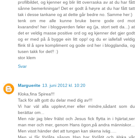
profilbildet, og kjenner eg blir litt overraska av at du har fått
sånne bemerkningar! Det er godt å høyre at du har fått tatt
tak i desse tankane og at dette går bedre no. Samme her:)
tenk om me alle kunne bruke berre gode ord mot
kvarandre! her i bloggverden føler eg (ja, stort sett da...) at
det er veldig masse positive ord og eg kjenner det gjer godt
og er med på å bygge ein litt opp! og du er iallefall veldig
flink til å spre kompliment og gode ord her i blogglandia, og
tusen takk for det!! :)
stor klem
Svar
Marguerite
13. juni 2012 kl. 10:20
Kloka,fina Spirea!!!
Tack för allt gott du delar med dig av!!!
Vi har väl alla upplevt,mer eller mindre,sådant som du
berättar om...
Men när jag blev frälst och Jesus fick flytta in i hjärtat,ser
man mer och mer, genom Hans ögon,på andra människor...
Men visst händer det att tungan kan skena iväg.....
Men vi får förlåta såsom Han har förlåtit och älska vår