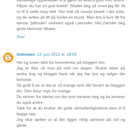
Håper du har en god kveld!! (Mailer deg så snart jeg får litt
ro til å sette meg ned. Har hatt så masse besøk i det siste,
og da settes alt litt på hodet en stund. Men bra å leve litt fra
denne "påhodet" vinkelen også i perioder, hihi.)Sender deg
gode klemmer tilbake.
Svar
Unknown
13. juni 2012 kl. 18:02
Hei og tusen takk for kommentar på bloggen min.
Jeg er ikke så mye på nett om dagen. Bruker tiden på
andre ting og blogger bare når jeg har lyst og velger det
besvisst.
Så godt å se at det er så mange som blir berørt av bloggen
din. Den betyr mye for mange.
Du skriver fra hjertet om det som berører deg og da berører
du også andre.
Takk for at du bruker de gode skriveferdighetene dine til å
bygge opp.
Jeg skal sjekke ut at det ligger riktig adresse på sol og
glede.