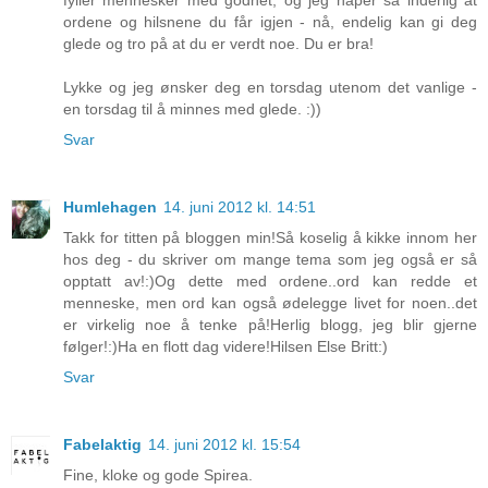
ordene og hilsnene du får igjen - nå, endelig kan gi deg
glede og tro på at du er verdt noe. Du er bra!
Lykke og jeg ønsker deg en torsdag utenom det vanlige -
en torsdag til å minnes med glede. :))
Svar
Humlehagen
14. juni 2012 kl. 14:51
Takk for titten på bloggen min!Så koselig å kikke innom her
hos deg - du skriver om mange tema som jeg også er så
opptatt av!:)Og dette med ordene..ord kan redde et
menneske, men ord kan også ødelegge livet for noen..det
er virkelig noe å tenke på!Herlig blogg, jeg blir gjerne
følger!:)Ha en flott dag videre!Hilsen Else Britt:)
Svar
Fabelaktig
14. juni 2012 kl. 15:54
Fine, kloke og gode Spirea.