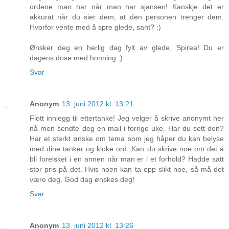
ordene man har når man har sjansen! Kanskje det er
akkurat når du sier dem, at den personen trenger dem.
Hvorfor vente med å spre glede, sant? :)
Ønsker deg en herlig dag fylt av glede, Spirea! Du er
dagens dose med honning :)
Svar
Anonym
13. juni 2012 kl. 13:21
Flott innlegg til ettertanke! Jeg velger å skrive anonymt her
nå men sendte deg en mail i forrige uke. Har du sett den?
Har et sterkt ønske om tema som jeg håper du kan belyse
med dine tanker og kloke ord. Kan du skrive noe om det å
bli forelsket i en annen når man er i et forhold? Hadde satt
stor pris på det. Hvis noen kan ta opp slikt noe, så må det
være deg. God dag ønskes deg!
Svar
Anonym
13. juni 2012 kl. 13:26