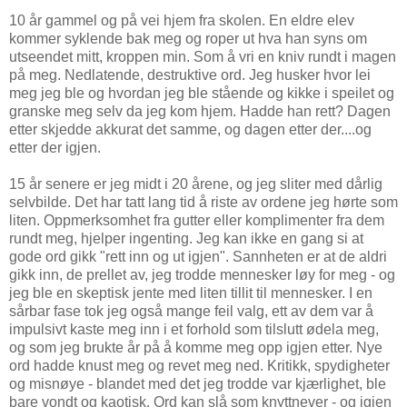
10 år gammel og på vei hjem fra skolen. En eldre elev
kommer syklende bak meg og roper ut hva han syns om
utseendet mitt, kroppen min. Som å vri en kniv rundt i magen
på meg. Nedlatende, destruktive ord. Jeg husker hvor lei
meg jeg ble og hvordan jeg ble stående og kikke i speilet og
granske meg selv da jeg kom hjem. Hadde han rett? Dagen
etter skjedde akkurat det samme, og dagen etter der....og
etter der igjen.
15 år senere er jeg midt i 20 årene, og jeg sliter med dårlig
selvbilde. Det har tatt lang tid å riste av ordene jeg hørte som
liten. Oppmerksomhet fra gutter eller komplimenter fra dem
rundt meg, hjelper ingenting. Jeg kan ikke en gang si at
gode ord gikk "rett inn og ut igjen". Sannheten er at de aldri
gikk inn, de prellet av, jeg trodde mennesker løy for meg - og
jeg ble en skeptisk jente med liten tillit til mennesker. I en
sårbar fase tok jeg også mange feil valg, ett av dem var å
impulsivt kaste meg inn i et forhold som tilslutt ødela meg,
og som jeg brukte år på å komme meg opp igjen etter. Nye
ord hadde knust meg og revet meg ned. Kritikk, spydigheter
og misnøye - blandet med det jeg trodde var kjærlighet, ble
bare vondt og kaotisk. Ord kan slå som knyttnever - og igjen