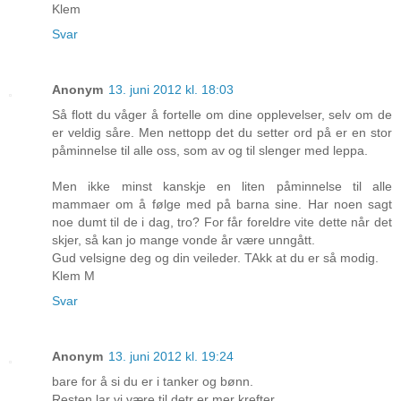
Klem
Svar
Anonym
13. juni 2012 kl. 18:03
Så flott du våger å fortelle om dine opplevelser, selv om de
er veldig såre. Men nettopp det du setter ord på er en stor
påminnelse til alle oss, som av og til slenger med leppa.
Men ikke minst kanskje en liten påminnelse til alle
mammaer om å følge med på barna sine. Har noen sagt
noe dumt til de i dag, tro? For får foreldre vite dette når det
skjer, så kan jo mange vonde år være unngått.
Gud velsigne deg og din veileder. TAkk at du er så modig.
Klem M
Svar
Anonym
13. juni 2012 kl. 19:24
bare for å si du er i tanker og bønn.
Resten lar vi være til detr er mer krefter.