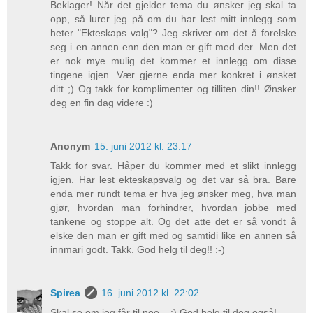
Beklager! Når det gjelder tema du ønsker jeg skal ta
opp, så lurer jeg på om du har lest mitt innlegg som
heter "Ekteskaps valg"? Jeg skriver om det å forelske
seg i en annen enn den man er gift med der. Men det
er nok mye mulig det kommer et innlegg om disse
tingene igjen. Vær gjerne enda mer konkret i ønsket
ditt ;) Og takk for komplimenter og tilliten din!! Ønsker
deg en fin dag videre :)
Anonym
15. juni 2012 kl. 23:17
Takk for svar. Håper du kommer med et slikt innlegg
igjen. Har lest ekteskapsvalg og det var så bra. Bare
enda mer rundt tema er hva jeg ønsker meg, hva man
gjør, hvordan man forhindrer, hvordan jobbe med
tankene og stoppe alt. Og det atte det er så vondt å
elske den man er gift med og samtidi like en annen så
innmari godt. Takk. God helg til deg!! :-)
Spirea
16. juni 2012 kl. 22:02
Skal se om jeg får til noe... ;) God helg til deg også!