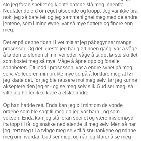
sto jeg foran speilet og kjente ordene slå meg innenfra.
Nedlatende ord om eget utseende og kropp. Jeg var ikke bra
nok, jeg så bare feil og jeg sammenlignet meg med de andre
jentene, som i mine øyne, var så mye flottere og finere enn
meg.
Det er på denne tiden i livet mitt at jeg påbegynner mange
prosesser. Og det lureste jeg har gjort noen gang, var å våge
å ta den telefonen til min veileder, våge å ta det første skrittet
som kostet meg så mye. Våge å åpne opp og fortelle
sannheten. Ett ledd i prosessen, var å endre synet på meg
selv. Veilederen min brukte mye tid på å forklare meg at før
jeg klarte det, før jeg ble rausere mot meg selv, før jeg kunne
akseptere den jeg er - og se meg selv slik Gud ser meg, så
ville jeg heller ikke klare å elske andre.
Og han hadde rett. Enda kan jeg bli mint om de vonde
ordene som ble sagt til meg da jeg var barn - og som
voksen. Enda kan jeg stå foran speilet og være misfornøyd
fra topp til tå, og snakke nedlatende til meg selv. Men så har
jeg lært meg til å tvinge meg selv til å snu tankene og minne
meg om hvordan Gud ser meg, og når jeg klarer å se meg