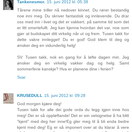
Tankenesmor.
15. juni 2012 kl. 05:38
Tårene mine triller nå nedover kinnet. Du rører bestandig
noe inni meg. Du skriver fantastisk og innlevende. Du drar
oss med inn i livet og det er vakkert, på samme tid som det
er litt smertefullt. Jeg kan kjenne hvordan det var, noe som
gjør at budskapet ditt virkelig når ut og frem. Tusen takk for
dette vakre innlegget! Du er god! God klem til deg og
ønsker deg en vidunderlig helg!
SV: Tusen takk, nok en gang for å løfte dagen min. Jeg
ønsker deg en virkelig vakker dag og helg. Samt
sommerferie kanskje? Hva er planene dine i ferien?
Svar
KRUSEDULL
15. juni 2012 kl. 09:28
God morgen kjære deg!
Tusen takk for alle dei gode orda du legg igjen inne hos
meg! Dei er så oppløftande! Det er ein velsignelse å ha blitt
"kjent" med deg her inne!Eg gler meg til å bli enda bedre
kjent med deg! Eg er så imponert over at du klarar å vere