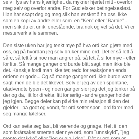
selv i lys av hans kjærlighet, da mykner hjertet mitt - overfor
meg selv og overfor andre. For Gud elsker betingelsesløst.
Han har skapt deg og meg slik han ønsket å ha oss, ikke
som en kopi av andre eller som en "Ken" eller "Barbie" -
men slik du er, unik, enestående, bra nok og vel så det. Vi er
mesterverk alle sammen.
Den siste uken har jeg tenkt mye på hva ord kan gjøre med
oss, og på hvordan jeg selv bruker mine ord. Det er så lett å
såre, så lett å si noe man angrer på, så lett å si for mye - eller
for lite. Så mange ganger ord burde blitt sagt, men ikke ble
det. Kanskje fordi man ikke tør, redd for reaksjonen enda
ordene er gode... Og så mange ganger ord ikke burde vært
sagt, men de ble det likevel. Selv er jeg av den spontane,
utadvendte typen - og noen ganger sier jeg det jeg tenker på
der og da, litt for direkte, litt for ærlig - andre ganger holder
jeg igjen. Begge deler kan påvirke min relasjon til den det
gjelder - på godt og vondt, for ord setter spor - ord fører med
seg mange følelser.
Ord kan sette seg fast, bli værende og gnage. Helt til den
som forårsaket smerten sier nye ord, som "unnskyld", "jeg
mente det ikke" eller "jeg er gla i deg". Dèt er ord som er