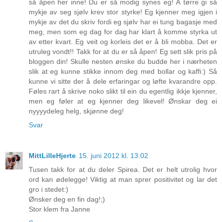
så åpen her inne! Du er så modig synes eg! Å tørre gi så
mykje av seg sjølv krev stor styrke! Eg kjenner meg igjen i
mykje av det du skriv fordi eg sjølv har ei tung bagasje med
meg, men som eg dag for dag har klart å komme styrka ut
av etter kvart. Eg veit og korleis det er å bli mobba. Det er
utruleg vondt!! Takk for at du er så åpen! Eg sett slik pris på
bloggen din! Skulle nesten ønske du budde her i nærheten
slik at eg kunne stikke innom deg med bollar og kaffi:) Så
kunne vi sitte der å dele erfaringar og løfte kvarandre opp.
Føles rart å skrive noko slikt til ein du egentlig ikkje kjenner,
men eg føler at eg kjenner deg likevel! Ønskar deg ei
nyyyydeleg helg, skjønne deg!
Svar
MittLilleHjerte
15. juni 2012 kl. 13:02
Tusen takk for at du deler Spirea. Det er helt utrolig hvor
ord kan ødelegge! Viktig at man sprer positivitet og lar det
gro i stedet:)
Ønsker deg en fin dag!;)
Stor klem fra Janne