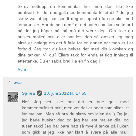
Skrev nettopp en kommentar her men den ble ikke
publisert. Er det noe galt med kommentarfeltet ditt? det jeg
skrev var at jeg har sendt deg en epost i forrige uke med
temaønske. Har du sett den? er det noen som kan sette ord
på det jeg håper på, så må det være deg. Om ikke du
husker mailen min eller har lest den så ønsker jeg meg
altså et innlegg om det å falle for en annen når man er i et
forhold. Jeg tror du kan belyse det med din klokskap og
dine tanker. Vil du? Ellers takk for enda et flott innlegg til
ettertanke. Du er sabla bra! Ha en fin dag!!
Svar
Svar
Spirea
13. juni 2012 kl. 17:55
Hei! Jeg vet ikke om det er noe galt med
kommentarfeltet mitt, men vet det er noen som sliter litt
innimellom. Men så bra du skrev om igjen da :) Og ja,
jeg både husker deg og jeg har lest mailen din, og
tusen takk! Jeg har bare hatt så mye å tenke på i uken
som gikk at jeg ikke har klart å svare på alle mail.