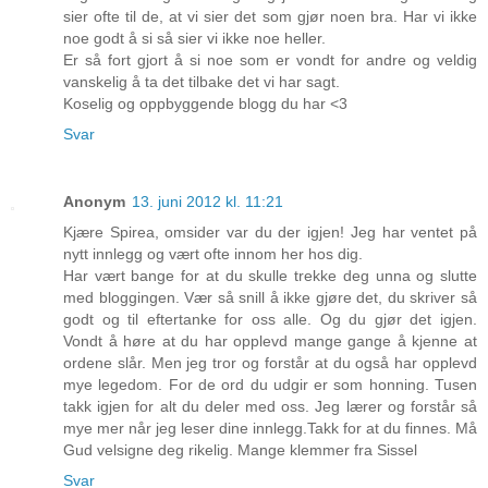
sier ofte til de, at vi sier det som gjør noen bra. Har vi ikke
noe godt å si så sier vi ikke noe heller.
Er så fort gjort å si noe som er vondt for andre og veldig
vanskelig å ta det tilbake det vi har sagt.
Koselig og oppbyggende blogg du har <3
Svar
Anonym
13. juni 2012 kl. 11:21
Kjære Spirea, omsider var du der igjen! Jeg har ventet på
nytt innlegg og vært ofte innom her hos dig.
Har vært bange for at du skulle trekke deg unna og slutte
med bloggingen. Vær så snill å ikke gjøre det, du skriver så
godt og til eftertanke for oss alle. Og du gjør det igjen.
Vondt å høre at du har opplevd mange gange å kjenne at
ordene slår. Men jeg tror og forstår at du også har opplevd
mye legedom. For de ord du udgir er som honning. Tusen
takk igjen for alt du deler med oss. Jeg lærer og forstår så
mye mer når jeg leser dine innlegg.Takk for at du finnes. Må
Gud velsigne deg rikelig. Mange klemmer fra Sissel
Svar