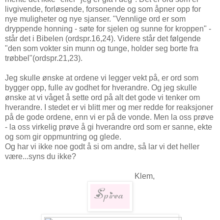
livgivende, forløsende, forsonende og som åpner opp for
nye muligheter og nye sjanser. "Vennlige ord er som
dryppende honning - søte for sjelen og sunne for kroppen" -
står det i Bibelen (ordspr.16,24). Videre står det følgende
"den som vokter sin munn og tunge, holder seg borte fra
trøbbel"(ordspr.21,23).
Jeg skulle ønske at ordene vi legger vekt på, er ord som
bygger opp, fulle av godhet for hverandre. Og jeg skulle
ønske at vi våget å sette ord på alt det gode vi tenker om
hverandre. I stedet er vi blitt mer og mer redde for reaksjoner
på de gode ordene, enn vi er på de vonde. Men la oss prøve
- la oss virkelig prøve å gi hverandre ord som er sanne, ekte
og som gir oppmuntring og glede.
Og har vi ikke noe godt å si om andre, så lar vi det heller
være...syns du ikke?
Klem,