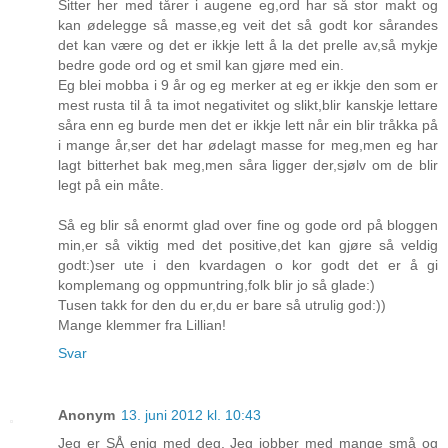
Sitter her med tårer i augene eg,ord har så stor makt og
kan ødelegge så masse,eg veit det så godt kor sårandes
det kan være og det er ikkje lett å la det prelle av,så mykje
bedre gode ord og et smil kan gjøre med ein.
Eg blei mobba i 9 år og eg merker at eg er ikkje den som er
mest rusta til å ta imot negativitet og slikt,blir kanskje lettare
såra enn eg burde men det er ikkje lett når ein blir tråkka på
i mange år,ser det har ødelagt masse for meg,men eg har
lagt bitterhet bak meg,men såra ligger der,sjølv om de blir
legt på ein måte.
Så eg blir så enormt glad over fine og gode ord på bloggen
min,er så viktig med det positive,det kan gjøre så veldig
godt:)ser ute i den kvardagen o kor godt det er å gi
komplemang og oppmuntring,folk blir jo så glade:)
Tusen takk for den du er,du er bare så utrulig god:))
Mange klemmer fra Lillian!
Svar
Anonym
13. juni 2012 kl. 10:43
Jeg er SÅ enig med deg. Jeg jobber med mange små og