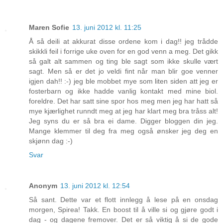
Maren Sofie
13. juni 2012 kl. 11:25
Å så deili at akkurat disse ordene kom i dag!! jeg trådde
skikkli feil i forrige uke oven for en god venn a meg. Det gikk
så galt alt sammen og ting ble sagt som ikke skulle vært
sagt. Men så er det jo veldi fint når man blir goe venner
igjen dah!! :-) jeg ble mobbet mye som liten siden att jeg er
fosterbarn og ikke hadde vanlig kontakt med mine biol.
foreldre. Det har satt sine spor hos meg men jeg har hatt så
mye kjærlighet runndt meg at jeg har klart meg bra tråss alt!
Jeg syns du er så bra ei dame. Digger bloggen din jeg.
Mange klemmer til deg fra meg også ønsker jeg deg en
skjønn dag :-)
Svar
Anonym
13. juni 2012 kl. 12:54
Så sant. Dette var et flott innlegg å lese på en onsdag
morgen, Spirea! Takk. En boost til å ville si og gjøre godt i
dag - og dagene fremover. Det er så viktig å si de gode