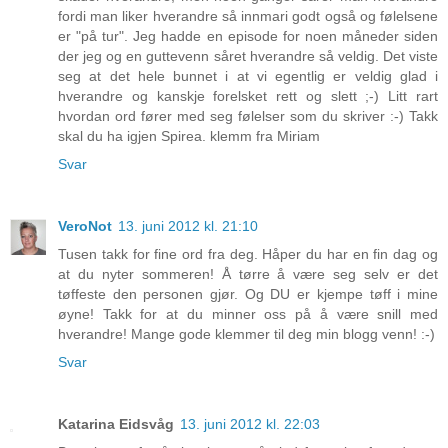
fordi man liker hverandre så innmari godt også og følelsene
er "på tur". Jeg hadde en episode for noen måneder siden
der jeg og en guttevenn såret hverandre så veldig. Det viste
seg at det hele bunnet i at vi egentlig er veldig glad i
hverandre og kanskje forelsket rett og slett ;-) Litt rart
hvordan ord fører med seg følelser som du skriver :-) Takk
skal du ha igjen Spirea. klemm fra Miriam
Svar
VeroNot
13. juni 2012 kl. 21:10
Tusen takk for fine ord fra deg. Håper du har en fin dag og
at du nyter sommeren! Å tørre å være seg selv er det
tøffeste den personen gjør. Og DU er kjempe tøff i mine
øyne! Takk for at du minner oss på å være snill med
hverandre! Mange gode klemmer til deg min blogg venn! :-)
Svar
Katarina Eidsvåg
13. juni 2012 kl. 22:03