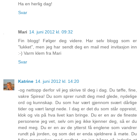
Ha en herlig dag!
Svar
Mari
14. juni 2012 kl. 09:32
Fin blogg! Følger deg videre. Har selv blogg som er
"lukket", men jeg har sendt deg en mail med invitasjon inn
:-) Varm klem fra Mari
Svar
Katrine
14. juni 2012 kl. 14:20
-og nettopp derfor vil jeg skrive til deg i dag. Du tøffe, fine,
vakre Spirea! Du som sprer rundt deg med glede, nydelige
ord og kunnskap. Du som har vært gjennom svært dårlige
tider og vært langt nede. I dag er det du som står oppreist,
klok og vis på hva livet kan bringe. Du er en av de fineste
personene jeg vet, selv om jeg ikke kjenner deg, så er du
med meg. Du er en av de ytterst få englene som vandrer
rundt på jorden, og som det er enda sjeldnere å møte. Du
fyller mennesker med godhet, og jeg håper så inderlig at