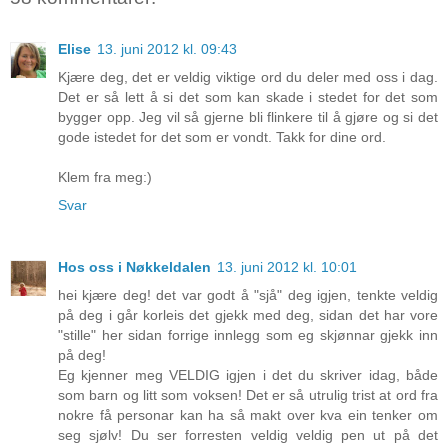
Elise
13. juni 2012 kl. 09:43
Kjære deg, det er veldig viktige ord du deler med oss i dag.
Det er så lett å si det som kan skade i stedet for det som
bygger opp. Jeg vil så gjerne bli flinkere til å gjøre og si det
gode istedet for det som er vondt. Takk for dine ord.
Klem fra meg:)
Svar
Hos oss i Nøkkeldalen
13. juni 2012 kl. 10:01
hei kjære deg! det var godt å "sjå" deg igjen, tenkte veldig
på deg i går korleis det gjekk med deg, sidan det har vore
"stille" her sidan forrige innlegg som eg skjønnar gjekk inn
på deg!
Eg kjenner meg VELDIG igjen i det du skriver idag, både
som barn og litt som voksen! Det er så utrulig trist at ord fra
nokre få personar kan ha så makt over kva ein tenker om
seg sjølv! Du ser forresten veldig veldig pen ut på det