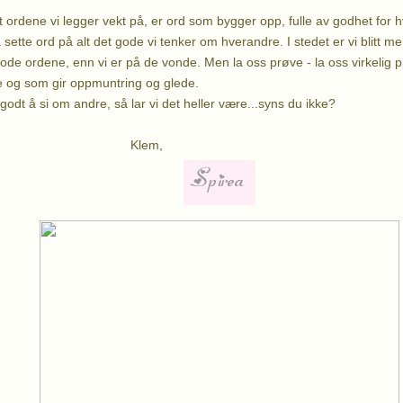
t ordene vi legger vekt på, er ord som bygger opp, fulle av godhet for 
 sette ord på alt det gode vi tenker om hverandre. I stedet er vi blitt m
ode ordene, enn vi er på de vonde. Men la oss prøve - la oss virkelig 
e og som gir oppmuntring og glede.
godt å si om andre, så lar vi det heller være...syns du ikke?
lem,