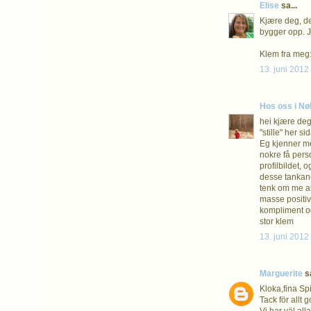
Elise
sa...
Kjære deg, det
bygger opp. Je
Klem fra meg:
13. juni 2012 
Hos oss i Nø
hei kjære deg!
"stille" her s
Eg kjenner meg
nokre få pers
profilbildet, 
desse tankane
tenk om me all
masse positive
kompliment og 
stor klem
13. juni 2012 
Marguerite
sa
Kloka,fina Spi
Tack för allt 