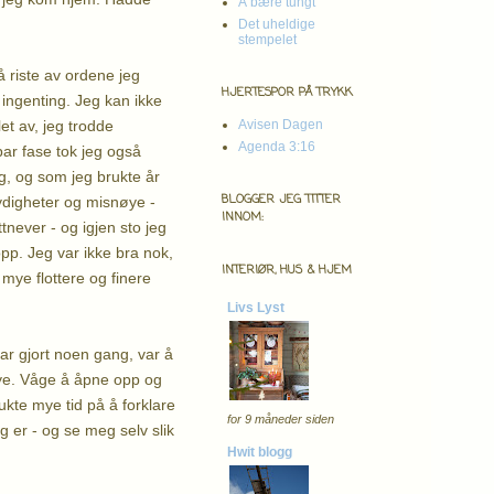
Å bære tungt
.
Det uheldige
stempelet
 å riste av ordene jeg
HJERTESPOR PÅ TRYKK
ingenting. Jeg kan ikke
let av, jeg trodde
Avisen Dagen
Agenda 3:16
bar fase tok jeg også
eg, og som jeg brukte år
BLOGGER JEG TITTER
ydigheter og misnøye -
INNOM:
tnever - og igjen sto jeg
pp. Jeg var ikke bra nok,
INTERIØR, HUS & HJEM
mye flottere og finere
Livs Lyst
ar gjort noen gang, var å
 mye. Våge å åpne opp og
ukte mye tid på å forklare
for 9 måneder siden
g er - og se meg selv slik
Hwit blogg