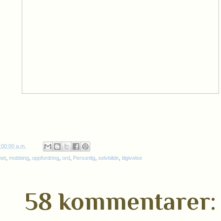
:00:00 a.m.
het
,
mobbing
,
oppfordring
,
ord
,
Personlig
,
selvbilde
,
tilgivelse
58 kommentarer: