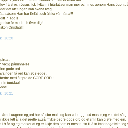
la upplevt,mer eller mindre,sådant som du berättar om...
lev frälst och Jesus fick flytta in i hjärtat,ser man mer och mer, genom Hans ögon,p
der det att tungan kan skena iväg.....
låta såsom Han har förlåtit och älska vår nästa!!!
ditt inlägg!!!
gnelse är med och över dig!!!
 skön Onsdag!!!
kl. 10:20
pirea..
en viktig påminnelse.
dine gode ord..
 hva noen få ord kan ødelegge..
li bedre med å spre de GODE ORD !
 fin junidag!
 Anne
kl. 10:21
d tårer i augene eg,ord har så stor makt og kan ødelegge så masse,eg veit det så g
 ikkje lett å la det prelle av,så mykje bedre gode ord og et smil kan gjøre med ein.
i 9 år og eg merker at eg er ikkje den som er mest rusta til å ta imot negativitet og sl