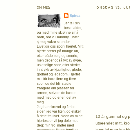
OM MEG
ONSDAG 13. JU
Spirea
Jente i sin
beste alder,
og med mine skjønne små
barn, bor vi i landidyll, nær
sjø og vakre strender.
Livet gir oss spor i hjertet. Mitt
hjerte bærer på mange arr,
etter både sorg og smerte,
men det er også fylt av dype,
uslettelige spor, etter sterke
inntrykk av kjærlighet, glede,
godhet og legedom. Hjertet
mitt får bare flere og flere
spor, og det blir stadig
trangere om plassen for
arrene, selvom de bæres
med meg og er en del av
meg..
Jeg har skrevet og fortalt
siden jeg var liten, og elsker
10 år gammel og p
å dele fra livet. Noen av mine
hjertespor vil jeg dele med
utseendet mitt, kr
deg: min tro, møter med
hvor lei meg jeg b