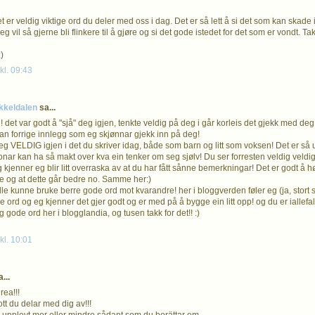
 er veldig viktige ord du deler med oss i dag. Det er så lett å si det som kan skade 
g vil så gjerne bli flinkere til å gjøre og si det gode istedet for det som er vondt. Tak
)
kl. 09:43
kkeldalen
sa...
 det var godt å "sjå" deg igjen, tenkte veldig på deg i går korleis det gjekk med deg
idan forrige innlegg som eg skjønnar gjekk inn på deg!
 VELDIG igjen i det du skriver idag, både som barn og litt som voksen! Det er så utru
onar kan ha så makt over kva ein tenker om seg sjølv! Du ser forresten veldig veldig
og kjenner eg blir litt overraska av at du har fått sånne bemerkningar! Det er godt å høyr
 og at dette går bedre no. Samme her:)
e kunne bruke berre gode ord mot kvarandre! her i bloggverden føler eg (ja, stort set
 ord og eg kjenner det gjer godt og er med på å bygge ein litt opp! og du er iallefall 
gode ord her i blogglandia, og tusen takk for det!! :)
kl. 10:01
...
rea!!!
gott du delar med dig av!!!