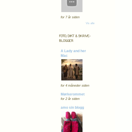
for 7 år siden
Vis alle
FOTO, DIKT & SKRIVE-
BLOGGER
A Lady and her
Mac
for 4 måneder siden
Mørkerommet
for 2 år siden
amo sin blogg