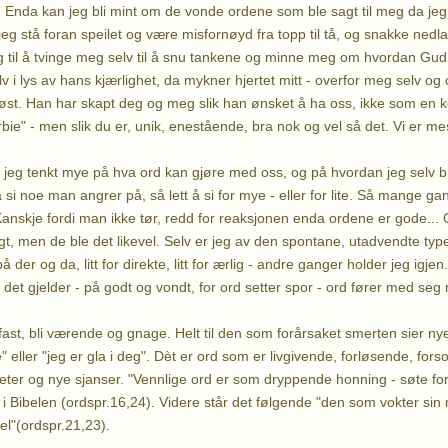
 Enda kan jeg bli mint om de vonde ordene som ble sagt til meg da jeg
eg stå foran speilet og være misfornøyd fra topp til tå, og snakke nedl
g til å tvinge meg selv til å snu tankene og minne meg om hvordan Gud
v i lys av hans kjærlighet, da mykner hjertet mitt - overfor meg selv o
løst. Han har skapt deg og meg slik han ønsket å ha oss, ikke som en k
rbie" - men slik du er, unik, enestående, bra nok og vel så det. Vi er m
 jeg tenkt mye på hva ord kan gjøre med oss, og på hvordan jeg selv b
 å si noe man angrer på, så lett å si for mye - eller for lite. Så mange ga
Kanskje fordi man ikke tør, redd for reaksjonen enda ordene er gode..
gt, men de ble det likevel. Selv er jeg av den spontane, utadvendte typ
å der og da, litt for direkte, litt for ærlig - andre ganger holder jeg igj
n det gjelder - på godt og vondt, for ord setter spor - ord fører med seg
fast, bli værende og gnage. Helt til den som forårsaket smerten sier ny
" eller "jeg er gla i deg". Dèt er ord som er livgivende, forløsende, f
eter og nye sjanser. "Vennlige ord er som dryppende honning - søte for
t i Bibelen (ordspr.16,24). Videre står det følgende "den som vokter si
el"(ordspr.21,23).