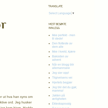
TRANSLATE
Select Language
▼
or
MEST BESØKTE
INNLEGG
Ikke perfekt - men
til stede!
Den flotteste av
dem alle
Ikke i kveld, kjære
Baksiden av
advent
Når en blogg blir
allemannseie
Jeg sier opp!
Tilgivelsens vei
Hjertets begjær
Jeg blir det du gjør,
mamma!
Jakten på
er ut hva han syns om
ærligheten
ktive ord. Jeg husker
Ekteskapsvalg
da jeg kom hjem. Hadde