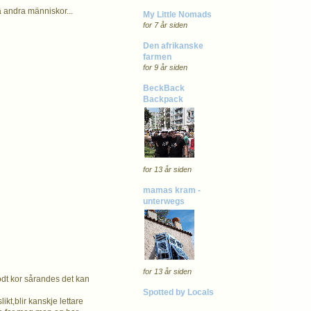
å andra människor...
My Little Nomads
for 7 år siden
Den afrikanske
farmen
for 9 år siden
BeckBack
Backpack
for 13 år siden
mamas kram -
unterwegs
for 13 år siden
odt kor sårandes det kan
Spotted by Locals
ikt,blir kanskje lettare