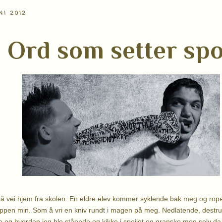
NI 2012
Ord som setter sp
å vei hjem fra skolen. En eldre elev kommer syklende bak meg og rop
oppen min. Som å vri en kniv rundt i magen på meg. Nedlatende, destru
le og hvordan jeg ble stående og kikke i speilet og granske meg selv 