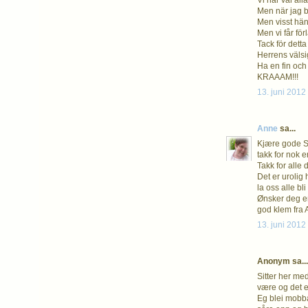
Vi har väl al
Men när jag b
Men visst hän
Men vi får för
Tack för detta 
Herrens välsi
Ha en fin och
KRAAAM!!!
13. juni 2012 
Anne
sa...
Kjære gode S
takk for nok 
Takk for alle 
Det er urolig
la oss alle b
Ønsker deg en
god klem fra
13. juni 2012 
Anonym sa...
Sitter her me
være og det er
Eg blei mobba 