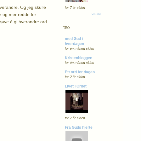
hverandre. Og jeg skulle
for 7 år siden
er og mer redde for
Vis alle
prøve å gi hverandre ord
TRO
med Gud i
hverdagen
for én måned siden
Kristenbloggen
for én måned siden
Ett ord for dagen
for 2 år siden
Livet i Ordet
for 7 år siden
Fra Guds hjerte