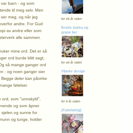
 var barn - og som
atende til meg selv. Men
 ser meg, og når jeg
for ett år siden
g overfor andre. For Gud
Bratte bakka og
opi av andre eller som
grøne lier
esterverk alle sammen.
ruker mine ord. Det er så
nger ord burde blitt sagt,
for ett år siden
. Og så mange ganger ord
en - og noen ganger sier
Vibeke design
en. Begge deler kan påvirke
 mange følelser.
e ord, som "unnskyld",
for 6 år siden
orsonende og som åpner
{Fabelaktig}
 sjelen og sunne for
n munn og tunge, holder