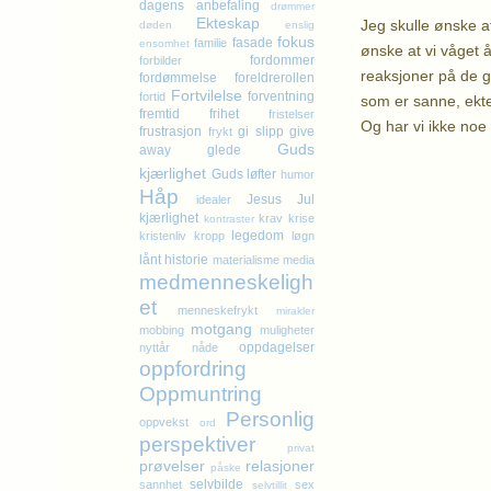
dagens anbefaling
drømmer
Ekteskap
Jeg skulle ønske a
døden
enslig
fokus
fasade
familie
ensomhet
ønske at vi våget å
fordommer
forbilder
reaksjoner på de g
fordømmelse
foreldrerollen
Fortvilelse
forventning
fortid
som er sanne, ekt
fremtid
frihet
fristelser
Og har vi ikke noe 
frustrasjon
gi slipp
give
frykt
Guds
away
glede
kjærlighet
Guds løfter
K
humor
Håp
Jesus
Jul
idealer
kjærlighet
krav
krise
kontraster
legedom
kristenliv
kropp
løgn
lånt historie
materialisme
media
medmenneskeligh
et
menneskefrykt
mirakler
motgang
mobbing
muligheter
oppdagelser
nyttår
nåde
oppfordring
Oppmuntring
Personlig
oppvekst
ord
perspektiver
privat
prøvelser
relasjoner
påske
selvbilde
sannhet
sex
selvtillit