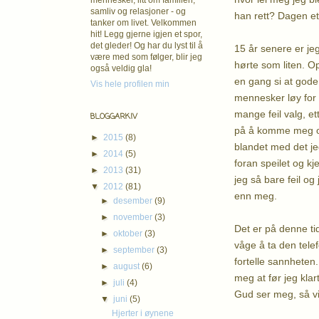
mennesker, litt om familien,
samliv og relasjoner - og
han rett? Dagen et
tanker om livet. Velkommen
hit! Legg gjerne igjen et spor,
det gleder! Og har du lyst til å
15 år senere er jeg
være med som følger, blir jeg
hørte som liten. O
også veldig gla!
en gang si at gode 
Vis hele profilen min
mennesker løy for m
mange feil valg, et
BLOGGARKIV
på å komme meg op
►
2015
(8)
blandet med det jeg
►
2014
(5)
foran speilet og k
►
2013
(31)
jeg så bare feil o
▼
2012
(81)
enn meg.
►
desember
(9)
►
november
(3)
Det er på denne ti
►
oktober
(3)
våge å ta den tele
►
september
(3)
fortelle sannheten.
►
august
(6)
meg at før jeg klar
►
juli
(4)
Gud ser meg, så vil
▼
juni
(5)
Hjerter i øynene