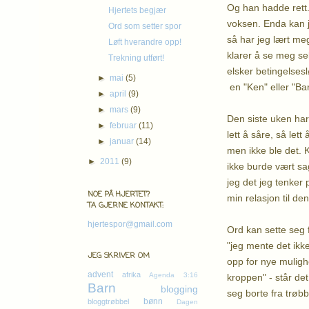
Og han hadde rett.
Hjertets begjær
voksen. Enda kan j
Ord som setter spor
så har jeg lært me
Løft hverandre opp!
klarer å se meg sel
Trekning utført!
elsker betingelses
►
mai
(5)
en "Ken" eller "Ba
►
april
(9)
►
mars
(9)
Den siste uken har
►
februar
(11)
lett å såre, så lett
►
januar
(14)
men ikke ble det. 
►
2011
(9)
ikke burde vært sa
jeg det jeg tenker p
NOE PÅ HJERTET?
min relasjon til de
TA GJERNE KONTAKT:
hjertespor@gmail.com
Ord kan sette seg 
"jeg mente det ikke
JEG SKRIVER OM
opp for nye muligh
advent
afrika
Agenda 3:16
kroppen" - står de
Barn
blogging
seg borte fra trøbb
bønn
bloggtrøbbel
Dagen