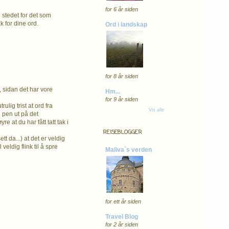
for 6 år siden
i stedet for det som
k for dine ord.
Ord i landskap
for 8 år siden
, sidan det har vore
Hm...
for 9 år siden
lig trist at ord fra
Vis alle
 pen ut på det
e at du har fått tatt tak i
REISEBLOGGER
t da...) at det er veldig
veldig flink til å spre
Maliva`s verden
for ett år siden
Travel Blog
for 2 år siden