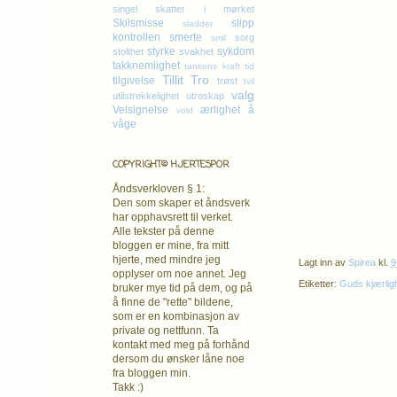
singel
skatter i mørket
Skilsmisse
slipp
sladder
kontrollen
smerte
sorg
smil
styrke
sykdom
stolthet
svakhet
takknemlighet
tankens kraft
tid
Tillit
Tro
tilgivelse
trøst
tvil
valg
utilstrekkelighet
utroskap
Velsignelse
ærlighet
å
vold
våge
COPYRIGHT© HJERTESPOR
Åndsverkloven § 1:
Den som skaper et åndsverk
har opphavsrett
til verket.
Alle tekster på denne
bloggen er mine, fra mitt
hjerte, med mindre jeg
Lagt inn av
Spirea
kl.
9
opplyser om noe annet. Jeg
Etiketter:
Guds kjærlig
bruker mye tid på dem, og på
å finne de "rette" bildene,
som er en kombinasjon av
private og nettfunn. Ta
kontakt med meg på forhånd
dersom du ønsker låne noe
fra bloggen min.
Takk :)