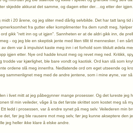
ter skjedde akkurat det samme, og dagen etter der....og etter der igjen
 midt i 20 årene, og jeg sliter med dårlig selvbilde. Det har tatt lang tid
ppmerksomhet fra gutter eller komplimenter fra dem rundt meg, hjelper 
ord gikk "rett inn og ut igjen". Sannheten er at de aldri gikk inn, de prel
eg - og jeg ble en skeptisk jente med liten tillit til mennesker. I en sår
t av dem var å impulsivt kaste meg inn i et forhold som tilslutt ødela m
p igjen etter. Nye ord hadde knust meg og revet meg ned. Kritikk, sp
 trodde var kjærlighet, ble bare vondt og kaotisk. Ord kan slå som knyt
jente ordene slå meg innenfra. Nedlatende ord om eget utseende og kro
g jeg sammenlignet meg med de andre jentene, som i mine øyne, var så 
den i livet mitt at jeg påbegynner mange prosesser. Og det lureste jeg h
fonen til min veileder, våge å ta det første skrittet som kostet meg så
 Ett ledd i prosessen, var å endre synet på meg selv. Veilederen min br
te det, før jeg ble rausere mot meg selv, før jeg kunne akseptere den je
le jeg heller ikke klare å elske andre.