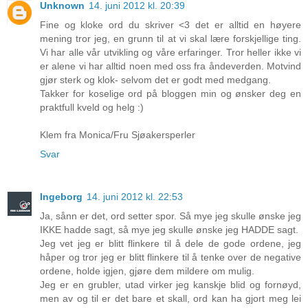
Unknown
14. juni 2012 kl. 20:39
Fine og kloke ord du skriver <3 det er alltid en høyere
mening tror jeg, en grunn til at vi skal lære forskjellige ting.
Vi har alle vår utvikling og våre erfaringer. Tror heller ikke vi
er alene vi har alltid noen med oss fra åndeverden. Motvind
gjør sterk og klok- selvom det er godt med medgang.
Takker for koselige ord på bloggen min og ønsker deg en
praktfull kveld og helg :)
Klem fra Monica/Fru Sjøakersperler
Svar
Ingeborg
14. juni 2012 kl. 22:53
Ja, sånn er det, ord setter spor. Så mye jeg skulle ønske jeg
IKKE hadde sagt, så mye jeg skulle ønske jeg HADDE sagt.
Jeg vet jeg er blitt flinkere til å dele de gode ordene, jeg
håper og tror jeg er blitt flinkere til å tenke over de negative
ordene, holde igjen, gjøre dem mildere om mulig.
Jeg er en grubler, utad virker jeg kanskje blid og fornøyd,
men av og til er det bare et skall, ord kan ha gjort meg lei