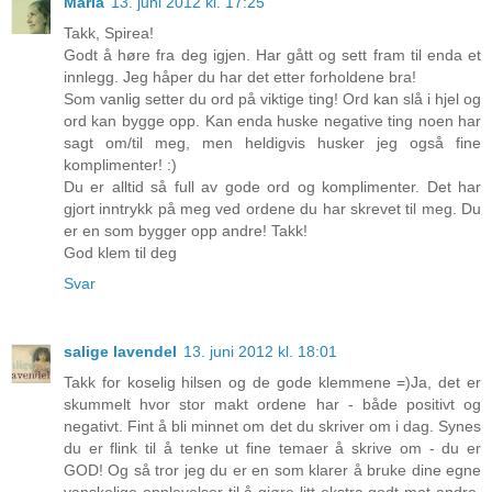
Maria
13. juni 2012 kl. 17:25
Takk, Spirea!
Godt å høre fra deg igjen. Har gått og sett fram til enda et
innlegg. Jeg håper du har det etter forholdene bra!
Som vanlig setter du ord på viktige ting! Ord kan slå i hjel og
ord kan bygge opp. Kan enda huske negative ting noen har
sagt om/til meg, men heldigvis husker jeg også fine
komplimenter! :)
Du er alltid så full av gode ord og komplimenter. Det har
gjort inntrykk på meg ved ordene du har skrevet til meg. Du
er en som bygger opp andre! Takk!
God klem til deg
Svar
salige lavendel
13. juni 2012 kl. 18:01
Takk for koselig hilsen og de gode klemmene =)Ja, det er
skummelt hvor stor makt ordene har - både positivt og
negativt. Fint å bli minnet om det du skriver om i dag. Synes
du er flink til å tenke ut fine temaer å skrive om - du er
GOD! Og så tror jeg du er en som klarer å bruke dine egne
vanskelige opplevelser til å gjøre litt ekstra godt mot andre.