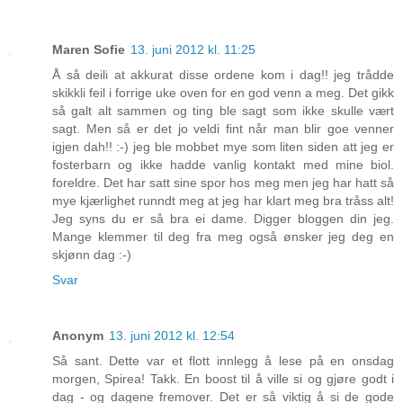
Maren Sofie
13. juni 2012 kl. 11:25
Å så deili at akkurat disse ordene kom i dag!! jeg trådde
skikkli feil i forrige uke oven for en god venn a meg. Det gikk
så galt alt sammen og ting ble sagt som ikke skulle vært
sagt. Men så er det jo veldi fint når man blir goe venner
igjen dah!! :-) jeg ble mobbet mye som liten siden att jeg er
fosterbarn og ikke hadde vanlig kontakt med mine biol.
foreldre. Det har satt sine spor hos meg men jeg har hatt så
mye kjærlighet runndt meg at jeg har klart meg bra tråss alt!
Jeg syns du er så bra ei dame. Digger bloggen din jeg.
Mange klemmer til deg fra meg også ønsker jeg deg en
skjønn dag :-)
Svar
Anonym
13. juni 2012 kl. 12:54
Så sant. Dette var et flott innlegg å lese på en onsdag
morgen, Spirea! Takk. En boost til å ville si og gjøre godt i
dag - og dagene fremover. Det er så viktig å si de gode