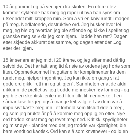
10 år gammel og på vei hjem fra skolen. En eldre elev
kommer syklende bak meg og roper ut hva han syns om
utseendet mitt, kroppen min. Som å vri en kniv rundt i magen
på meg. Nedlatende, destruktive ord. Jeg husker hvor lei
meg jeg ble og hvordan jeg ble stående og kikke i speilet og
granske meg selv da jeg kom hjem. Hadde han rett? Dagen
etter skjedde akkurat det samme, og dagen etter der....og
etter der igjen.
15 år senere er jeg midt i 20 årene, og jeg sliter med dårlig
selvbilde. Det har tatt lang tid å riste av ordene jeg hørte som
liten. Oppmerksomhet fra gutter eller komplimenter fra dem
rundt meg, hjelper ingenting. Jeg kan ikke en gang si at
gode ord gikk "rett inn og ut igjen". Sannheten er at de aldri
gikk inn, de prellet av, jeg trodde mennesker løy for meg - og
jeg ble en skeptisk jente med liten tillit til mennesker. I en
sårbar fase tok jeg også mange feil valg, ett av dem var å
impulsivt kaste meg inn i et forhold som tilslutt ødela meg,
og som jeg brukte år på å komme meg opp igjen etter. Nye
ord hadde knust meg og revet meg ned. Kritikk, spydigheter
og misnøye - blandet med det jeg trodde var kjærlighet, ble
bare vondt og kaotisk. Ord kan slå som knyttnever - og igjen