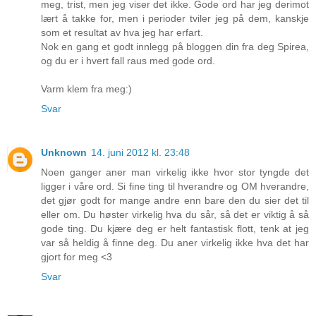
meg, trist, men jeg viser det ikke. Gode ord har jeg derimot
lært å takke for, men i perioder tviler jeg på dem, kanskje
som et resultat av hva jeg har erfart.
Nok en gang et godt innlegg på bloggen din fra deg Spirea,
og du er i hvert fall raus med gode ord.
Varm klem fra meg:)
Svar
Unknown
14. juni 2012 kl. 23:48
Noen ganger aner man virkelig ikke hvor stor tyngde det
ligger i våre ord. Si fine ting til hverandre og OM hverandre,
det gjør godt for mange andre enn bare den du sier det til
eller om. Du høster virkelig hva du sår, så det er viktig å så
gode ting. Du kjære deg er helt fantastisk flott, tenk at jeg
var så heldig å finne deg. Du aner virkelig ikke hva det har
gjort for meg <3
Svar