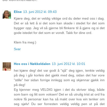
Elise
13. juni 2012 kl. 09:43
Kjære deg, det er veldig viktige ord du deler med oss i dag.
Det er så lett å si det som kan skade i stedet for det som
bygger opp. Jeg vil så gjerne bli flinkere til å gjøre og si det
gode istedet for det som er vondt. Takk for dine ord.
Klem fra meg:)
Svar
Hos oss i Nøkkeldalen
13. juni 2012 kl. 10:01
hei kjære deg! det var godt å "sjå" deg igjen, tenkte veldig
på deg i går korleis det gjekk med deg, sidan det har vore
"stille" her sidan forrige innlegg som eg skjønnar gjekk inn
på deg!
Eg kjenner meg VELDIG igjen i det du skriver idag, både
som barn og litt som voksen! Det er så utrulig trist at ord fra
nokre få personar kan ha så makt over kva ein tenker om
seg sjølv! Du ser forresten veldig veldig pen ut på det