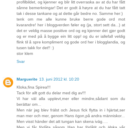
profilbildet, og kjenner eg blir litt overraska av at du har fått
sånne bemerkningar! Det er godt å høyre at du har fått tatt
tak i desse tankane og at dette går bedre no. Samme her:)
tenk om me alle kunne bruke berre gode ord mot
kvarandre! her i bloggverden føler eg (ja, stort sett da...) at
det er veldig masse positive ord og eg kjenner det gjer godt
og er med på å bygge ein litt opp! og du er iallefall veldig
flink til å spre kompliment og gode ord her i blogglandia, og
tusen takk for det!! :)
stor klem
Svar
Marguerite
13. juni 2012 kl. 10:20
Kloka,fina Spirea!!!
Tack för allt gott du delar med dig av!!!
Vi har väl alla upplevt,mer eller mindre,sådant som du
berättar om...
Men när jag blev frälst och Jesus fick flytta in i hjärtat,ser
man mer och mer, genom Hans ögon,på andra människor...
Men visst händer det att tungan kan skena iväg.....
Men vi får förlåta såsom Han har förlåtit och älska vår