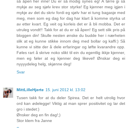
så åpen her inne! Du er så modig synes eg! Å tørre gi så
mykje av seg sjølv krev stor styrke! Eg kjenner meg igjen i
mykje av det du skriv fordi eg sjølv har ei tung bagasje med
meg, men som eg dag for dag har klart å komme styrka ut
av etter kvart. Eg veit og korleis det er å bli mobba. Det er
utruleg vondt!! Takk for at du er så åpen! Eg sett slik pris på
bloggen din! Skulle nesten ønske du budde her i nærheten
slik at eg kunne stikke innom deg med bollar og kaffi:) Så
kunne vi sitte der å dele erfaringar og løfte kvarandre opp.
Føles rart å skrive noko slikt til ein du egentlig ikkje kjenner,
men eg føler at eg kjenner deg likevel! Ønskar deg ei
nyyyydeleg helg, skjønne deg!
Svar
MittLilleHjerte
15. juni 2012 kl. 13:02
Tusen takk for at du deler Spirea. Det er helt utrolig hvor
ord kan ødelegge! Viktig at man sprer positivitet og lar det
gro i stedet:)
Ønsker deg en fin dag!;)
Stor klem fra Janne