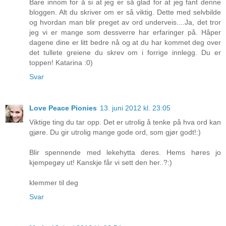
Bare innom for å si at jeg er så glad for at jeg fant denne
bloggen. Alt du skriver om er så viktig. Dette med selvbilde
og hvordan man blir preget av ord underveis....Ja, det tror
jeg vi er mange som dessverre har erfaringer på. Håper
dagene dine er litt bedre nå og at du har kommet deg over
det tullete greiene du skrev om i forrige innlegg. Du er
toppen! Katarina :0)
Svar
Love Peace Pionies
13. juni 2012 kl. 23:05
Viktige ting du tar opp. Det er utrolig å tenke på hva ord kan
gjøre. Du gir utrolig mange gode ord, som gjør godt!:)
Blir spennende med lekehytta deres. Hems høres jo
kjempegøy ut! Kanskje får vi sett den her..?:)
klemmer til deg
Svar