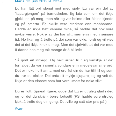
Maria
13. juni 2012 kl. 23:54
Eg har fått ord slengt mot meg sjølv. Eg var ein del av
"tapargjengen" på barneskulen. Eg lata som om det ikkje
gjekk inn på meg, men når eg var heime eller åleine kjende
eg på smerta. Eg skulle vere sterkare enn mobbarane.
Hadde eg ikkje hatt venene mine, så hadde det nok vore
mykje verre. Nokre av dei har slitt meir enn meg i seinare
tid. No likar eg å treffe på dei som var ekle, fordi eg vil vise
dei at dei ikkje knekte meg. Men det sjølvbiletet dei var med
å danne hos meg tok mange år å bli kvitt.
Så godt eit innlegg! Og heilt ærleg trur eg kanskje at det
forhaldet du var i smerta vondare enn medelevar sine ord.
Det er noko heilt anna med ord frå ein du har tillit til og som
du trur du elskar. Dei orda sit mykje djupare, og eg veit du
ikkje er den einaste som har vore utsatt for noko slikt.
Du er flott, Spirea! Kjære, gode du! Eg er utruleg glad i deg
og for det du skriv - berre fortsett! (PS: hadde vore utruleg
kjekt å treffe deg ein gong. Det ville eg satt stor pris på.)
Svar