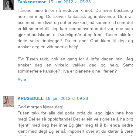
Tankenesmor.
15. juni 2012 kl. 05:38
Tårene mine triller nå nedover kinnet. Du rører bestandig
noe inni meg. Du skriver fantastisk og innlevende. Du drar
oss med inn i livet og det er vakkert, på samme tid som det
er litt smertefullt. Jeg kan kjenne hvordan det var, noe som
gjør at budskapet ditt virkelig når ut og frem. Tusen takk for
dette vakre innlegget! Du er god! God klem til deg og
ønsker deg en vidunderlig helg!
SV: Tusen takk, nok en gang for å løfte dagen min. Jeg
ønsker deg en virkelig vakker dag og helg. Samt
sommerferie kanskje? Hva er planene dine i ferien?
Svar
KRUSEDULL
15. juni 2012 kl. 09:28
God morgen kjære deg!
Tusen takk for alle dei gode orda du legg igjen inne hos
meg! Dei er så oppløftande! Det er ein velsignelse å ha blitt
"kjent" med deg her inne!Eg gler meg til å bli enda bedre
kjent med deg! Eg er så imponert over at du klarar å vere