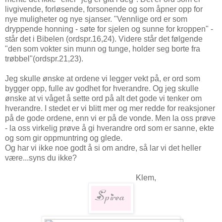
livgivende, forløsende, forsonende og som åpner opp for
nye muligheter og nye sjanser. "Vennlige ord er som
dryppende honning - søte for sjelen og sunne for kroppen" -
står det i Bibelen (ordspr.16,24). Videre står det følgende
"den som vokter sin munn og tunge, holder seg borte fra
trøbbel"(ordspr.21,23).
Jeg skulle ønske at ordene vi legger vekt på, er ord som
bygger opp, fulle av godhet for hverandre. Og jeg skulle
ønske at vi våget å sette ord på alt det gode vi tenker om
hverandre. I stedet er vi blitt mer og mer redde for reaksjoner
på de gode ordene, enn vi er på de vonde. Men la oss prøve
- la oss virkelig prøve å gi hverandre ord som er sanne, ekte
og som gir oppmuntring og glede.
Og har vi ikke noe godt å si om andre, så lar vi det heller
være...syns du ikke?
Klem,