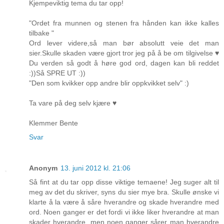
Kjempeviktig tema du tar opp!
"Ordet fra munnen og stenen fra hånden kan ikke kalles
tilbake "
Ord lever videre,så man bør absolutt veie det man
sier.Skulle skaden være gjort tror jeg på å be om tilgivelse ♥
Du verden så godt å høre god ord, dagen kan bli reddet
:))Så SPRE UT :))
"Den som kvikker opp andre blir oppkvikket selv" :)
Ta vare på deg selv kjære ♥
Klemmer Bente
Svar
Anonym
13. juni 2012 kl. 21:06
Så fint at du tar opp disse viktige temaene! Jeg suger alt til
meg av det du skriver, syns du sier mye bra. Skulle ønske vi
klarte å la være å såre hverandre og skade hverandre med
ord. Noen ganger er det fordi vi ikke liker hverandre at man
skader hverandre, men noen ganger sårer man hverandre