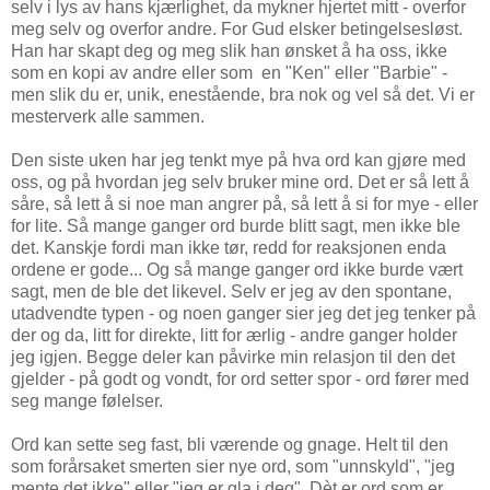
selv i lys av hans kjærlighet, da mykner hjertet mitt - overfor
meg selv og overfor andre. For Gud elsker betingelsesløst.
Han har skapt deg og meg slik han ønsket å ha oss, ikke
som en kopi av andre eller som en "Ken" eller "Barbie" -
men slik du er, unik, enestående, bra nok og vel så det. Vi er
mesterverk alle sammen.
Den siste uken har jeg tenkt mye på hva ord kan gjøre med
oss, og på hvordan jeg selv bruker mine ord. Det er så lett å
såre, så lett å si noe man angrer på, så lett å si for mye - eller
for lite. Så mange ganger ord burde blitt sagt, men ikke ble
det. Kanskje fordi man ikke tør, redd for reaksjonen enda
ordene er gode... Og så mange ganger ord ikke burde vært
sagt, men de ble det likevel. Selv er jeg av den spontane,
utadvendte typen - og noen ganger sier jeg det jeg tenker på
der og da, litt for direkte, litt for ærlig - andre ganger holder
jeg igjen. Begge deler kan påvirke min relasjon til den det
gjelder - på godt og vondt, for ord setter spor - ord fører med
seg mange følelser.
Ord kan sette seg fast, bli værende og gnage. Helt til den
som forårsaket smerten sier nye ord, som "unnskyld", "jeg
mente det ikke" eller "jeg er gla i deg". Dèt er ord som er