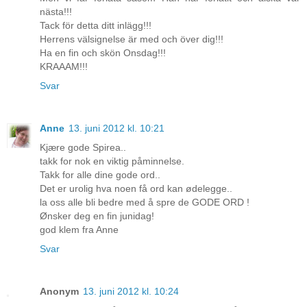
nästa!!!
Tack för detta ditt inlägg!!!
Herrens välsignelse är med och över dig!!!
Ha en fin och skön Onsdag!!!
KRAAAM!!!
Svar
Anne
13. juni 2012 kl. 10:21
Kjære gode Spirea..
takk for nok en viktig påminnelse.
Takk for alle dine gode ord..
Det er urolig hva noen få ord kan ødelegge..
la oss alle bli bedre med å spre de GODE ORD !
Ønsker deg en fin junidag!
god klem fra Anne
Svar
Anonym
13. juni 2012 kl. 10:24