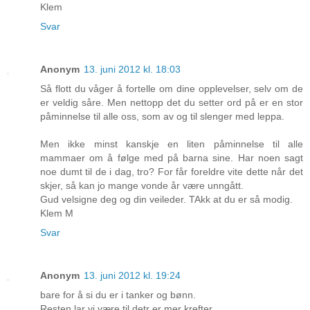
Klem
Svar
Anonym
13. juni 2012 kl. 18:03
Så flott du våger å fortelle om dine opplevelser, selv om de
er veldig såre. Men nettopp det du setter ord på er en stor
påminnelse til alle oss, som av og til slenger med leppa.
Men ikke minst kanskje en liten påminnelse til alle
mammaer om å følge med på barna sine. Har noen sagt
noe dumt til de i dag, tro? For får foreldre vite dette når det
skjer, så kan jo mange vonde år være unngått.
Gud velsigne deg og din veileder. TAkk at du er så modig.
Klem M
Svar
Anonym
13. juni 2012 kl. 19:24
bare for å si du er i tanker og bønn.
Resten lar vi være til detr er mer krefter.