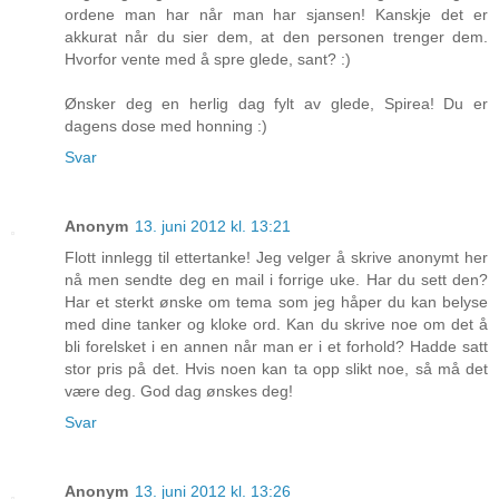
ordene man har når man har sjansen! Kanskje det er
akkurat når du sier dem, at den personen trenger dem.
Hvorfor vente med å spre glede, sant? :)
Ønsker deg en herlig dag fylt av glede, Spirea! Du er
dagens dose med honning :)
Svar
Anonym
13. juni 2012 kl. 13:21
Flott innlegg til ettertanke! Jeg velger å skrive anonymt her
nå men sendte deg en mail i forrige uke. Har du sett den?
Har et sterkt ønske om tema som jeg håper du kan belyse
med dine tanker og kloke ord. Kan du skrive noe om det å
bli forelsket i en annen når man er i et forhold? Hadde satt
stor pris på det. Hvis noen kan ta opp slikt noe, så må det
være deg. God dag ønskes deg!
Svar
Anonym
13. juni 2012 kl. 13:26