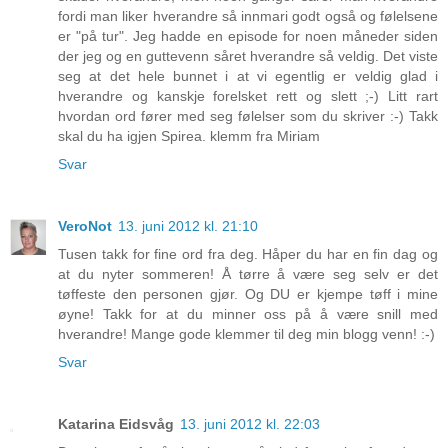
fordi man liker hverandre så innmari godt også og følelsene
er "på tur". Jeg hadde en episode for noen måneder siden
der jeg og en guttevenn såret hverandre så veldig. Det viste
seg at det hele bunnet i at vi egentlig er veldig glad i
hverandre og kanskje forelsket rett og slett ;-) Litt rart
hvordan ord fører med seg følelser som du skriver :-) Takk
skal du ha igjen Spirea. klemm fra Miriam
Svar
VeroNot
13. juni 2012 kl. 21:10
Tusen takk for fine ord fra deg. Håper du har en fin dag og
at du nyter sommeren! Å tørre å være seg selv er det
tøffeste den personen gjør. Og DU er kjempe tøff i mine
øyne! Takk for at du minner oss på å være snill med
hverandre! Mange gode klemmer til deg min blogg venn! :-)
Svar
Katarina Eidsvåg
13. juni 2012 kl. 22:03