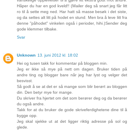
Håper du har en god kveld!! (Mailer deg så snart jeg får litt
ro til å sette meg ned. Har hatt så masse besøk i det siste,
og da settes alt litt på hodet en stund. Men bra å leve litt fra
denne "påhodet" vinkelen også i perioder, hihi.)Sender deg
gode klemmer tilbake.
Svar
Unknown
13. juni 2012 kl. 18:02
Hei og tusen takk for kommentar på bloggen min.
Jeg er ikke så mye på nett om dagen. Bruker tiden på
andre ting og blogger bare når jeg har lyst og velger det
besvisst.
Så godt å se at det er så mange som blir berørt av bloggen
din. Den betyr mye for mange.
Du skriver fra hjertet om det som berører deg og da berører
du også andre.
Takk for at du bruker de gode skriveferdighetene dine til å
bygge opp.
Jeg skal sjekke ut at det ligger riktig adresse på sol og
glede.