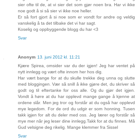
sier ofte til de, at vi sier det som gjør noen bra. Har vi ikke
noe godt å si så sier vi ikke noe heller.
Er så fort gjort å si noe som er vondt for andre og veldig
vanskelig å ta det tilbake det vi har sagt.
Koselig og oppbyggende blogg du har <3
Svar
Anonym
13. juni 2012 kl. 11:21
Kjære Spirea, omsider var du der igjen! Jeg har ventet på
nytt innlegg og vært ofte innom her hos dig.
Har vært bange for at du skulle trekke deg unna og slutte
med bloggingen. Vær så snill å ikke gjøre det, du skriver så
godt og til eftertanke for oss alle. Og du gjør det igjen.
Vondt å høre at du har opplevd mange gange å kjenne at
ordene slår. Men jeg tror og forstår at du også har opplevd
mye legedom. For de ord du udgir er som honning. Tusen
takk igjen for alt du deler med oss. Jeg lærer og forstår så
mye mer når jeg leser dine innlegg.Takk for at du finnes. Må
Gud velsigne deg rikelig. Mange klemmer fra Sissel
Svar