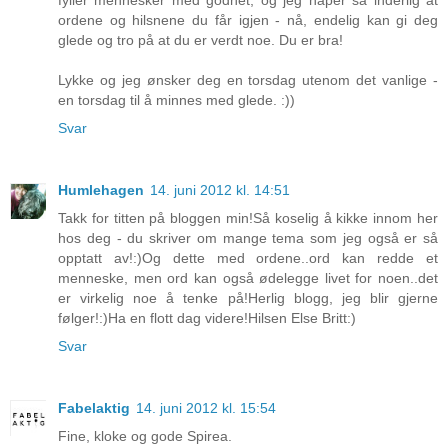
ordene og hilsnene du får igjen - nå, endelig kan gi deg
glede og tro på at du er verdt noe. Du er bra!
Lykke og jeg ønsker deg en torsdag utenom det vanlige -
en torsdag til å minnes med glede. :))
Svar
Humlehagen
14. juni 2012 kl. 14:51
Takk for titten på bloggen min!Så koselig å kikke innom her
hos deg - du skriver om mange tema som jeg også er så
opptatt av!:)Og dette med ordene..ord kan redde et
menneske, men ord kan også ødelegge livet for noen..det
er virkelig noe å tenke på!Herlig blogg, jeg blir gjerne
følger!:)Ha en flott dag videre!Hilsen Else Britt:)
Svar
Fabelaktig
14. juni 2012 kl. 15:54
Fine, kloke og gode Spirea.