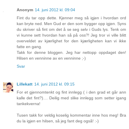
Anonym
14. juni 2012 kl. 09:04
Fint du tar opp dette. Kjenner meg så igjen i hvordan ord
kan bryte ned. Men Gud er den som bygger opp igjen. Syns
du skriver så fint om det å se seg selv i Guds lys. Tenk om
vi kunne sett hvordan han så på oss?! Jeg tror vi ville blitt
overveldet av kjærlighet for den kjærligheten kan vi ikke
fatte en gang.
Takk for denne bloggen. Jeg har nettopp oppdaget den!
Hilsen en venninne av en venninne ;-)
Svar
Lillekatt
14. juni 2012 kl. 09:15
For et gjennomtenkt og fint innlegg ( i den grad et går ann
kalle det fint?).... Deilig med slike innlegg som setter igang
tankekverna!
Tusen takk for veldig koselig kommentar inne hos meg! Bra
du la igjen en hilsen, så jeg fant deg også! :-)