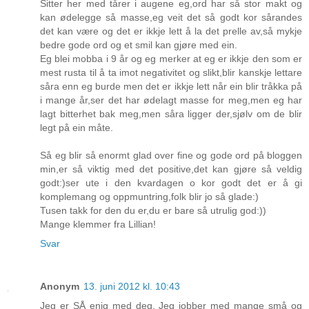
Sitter her med tårer i augene eg,ord har så stor makt og
kan ødelegge så masse,eg veit det så godt kor sårandes
det kan være og det er ikkje lett å la det prelle av,så mykje
bedre gode ord og et smil kan gjøre med ein.
Eg blei mobba i 9 år og eg merker at eg er ikkje den som er
mest rusta til å ta imot negativitet og slikt,blir kanskje lettare
såra enn eg burde men det er ikkje lett når ein blir tråkka på
i mange år,ser det har ødelagt masse for meg,men eg har
lagt bitterhet bak meg,men såra ligger der,sjølv om de blir
legt på ein måte.
Så eg blir så enormt glad over fine og gode ord på bloggen
min,er så viktig med det positive,det kan gjøre så veldig
godt:)ser ute i den kvardagen o kor godt det er å gi
komplemang og oppmuntring,folk blir jo så glade:)
Tusen takk for den du er,du er bare så utrulig god:))
Mange klemmer fra Lillian!
Svar
Anonym
13. juni 2012 kl. 10:43
Jeg er SÅ enig med deg. Jeg jobber med mange små og