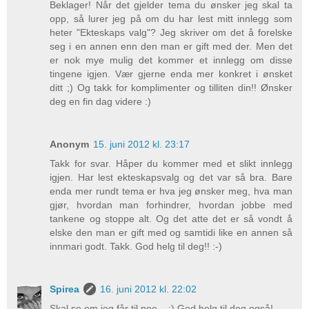
Beklager! Når det gjelder tema du ønsker jeg skal ta
opp, så lurer jeg på om du har lest mitt innlegg som
heter "Ekteskaps valg"? Jeg skriver om det å forelske
seg i en annen enn den man er gift med der. Men det
er nok mye mulig det kommer et innlegg om disse
tingene igjen. Vær gjerne enda mer konkret i ønsket
ditt ;) Og takk for komplimenter og tilliten din!! Ønsker
deg en fin dag videre :)
Anonym
15. juni 2012 kl. 23:17
Takk for svar. Håper du kommer med et slikt innlegg
igjen. Har lest ekteskapsvalg og det var så bra. Bare
enda mer rundt tema er hva jeg ønsker meg, hva man
gjør, hvordan man forhindrer, hvordan jobbe med
tankene og stoppe alt. Og det atte det er så vondt å
elske den man er gift med og samtidi like en annen så
innmari godt. Takk. God helg til deg!! :-)
Spirea
16. juni 2012 kl. 22:02
Skal se om jeg får til noe... ;) God helg til deg også!