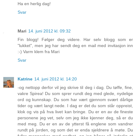
Ha en herlig dag!
Svar
Mari
14. juni 2012 kl. 09:32
Fin blogg! Følger deg videre. Har selv blogg som er
"lukket", men jeg har sendt deg en mail med invitasjon inn
:-) Varm klem fra Mari
Svar
Katrine
14. juni 2012 kl. 14:20
-og nettopp derfor vil jeg skrive til deg i dag. Du tøffe, fine,
vakre Spirea! Du som sprer rundt deg med glede, nydelige
ord og kunnskap. Du som har vært gjennom svært dårlige
tider og vært langt nede. I dag er det du som står oppreist,
klok og vis på hva livet kan bringe. Du er en av de fineste
personene jeg vet, selv om jeg ikke kjenner deg, så er du
med meg. Du er en av de ytterst få englene som vandrer
rundt på jorden, og som det er enda sjeldnere å møte. Du
fyller mennesker med godhet, og jeg håper så inderlig at