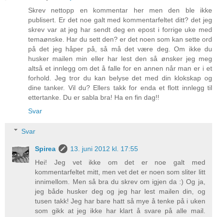
Skrev nettopp en kommentar her men den ble ikke
publisert. Er det noe galt med kommentarfeltet ditt? det jeg
skrev var at jeg har sendt deg en epost i forrige uke med
temaønske. Har du sett den? er det noen som kan sette ord
på det jeg håper på, så må det være deg. Om ikke du
husker mailen min eller har lest den så ønsker jeg meg
altså et innlegg om det å falle for en annen når man er i et
forhold. Jeg tror du kan belyse det med din klokskap og
dine tanker. Vil du? Ellers takk for enda et flott innlegg til
ettertanke. Du er sabla bra! Ha en fin dag!!
Svar
Svar
Spirea
13. juni 2012 kl. 17:55
Hei! Jeg vet ikke om det er noe galt med
kommentarfeltet mitt, men vet det er noen som sliter litt
innimellom. Men så bra du skrev om igjen da :) Og ja,
jeg både husker deg og jeg har lest mailen din, og
tusen takk! Jeg har bare hatt så mye å tenke på i uken
som gikk at jeg ikke har klart å svare på alle mail.