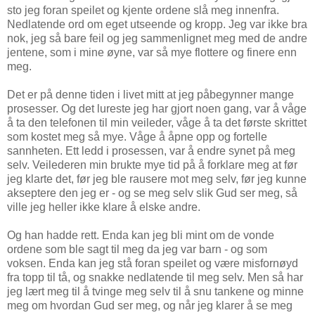
sto jeg foran speilet og kjente ordene slå meg innenfra.
Nedlatende ord om eget utseende og kropp. Jeg var ikke bra
nok, jeg så bare feil og jeg sammenlignet meg med de andre
jentene, som i mine øyne, var så mye flottere og finere enn
meg.
Det er på denne tiden i livet mitt at jeg påbegynner mange
prosesser. Og det lureste jeg har gjort noen gang, var å våge
å ta den telefonen til min veileder, våge å ta det første skrittet
som kostet meg så mye. Våge å åpne opp og fortelle
sannheten. Ett ledd i prosessen, var å endre synet på meg
selv. Veilederen min brukte mye tid på å forklare meg at før
jeg klarte det, før jeg ble rausere mot meg selv, før jeg kunne
akseptere den jeg er - og se meg selv slik Gud ser meg, så
ville jeg heller ikke klare å elske andre.
Og han hadde rett. Enda kan jeg bli mint om de vonde
ordene som ble sagt til meg da jeg var barn - og som
voksen. Enda kan jeg stå foran speilet og være misfornøyd
fra topp til tå, og snakke nedlatende til meg selv. Men så har
jeg lært meg til å tvinge meg selv til å snu tankene og minne
meg om hvordan Gud ser meg, og når jeg klarer å se meg