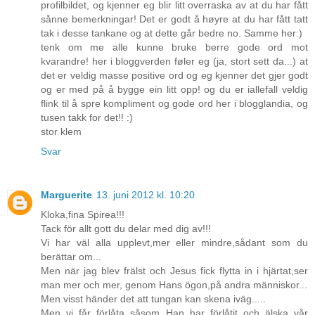
profilbildet, og kjenner eg blir litt overraska av at du har fått
sånne bemerkningar! Det er godt å høyre at du har fått tatt
tak i desse tankane og at dette går bedre no. Samme her:)
tenk om me alle kunne bruke berre gode ord mot
kvarandre! her i bloggverden føler eg (ja, stort sett da...) at
det er veldig masse positive ord og eg kjenner det gjer godt
og er med på å bygge ein litt opp! og du er iallefall veldig
flink til å spre kompliment og gode ord her i blogglandia, og
tusen takk for det!! :)
stor klem
Svar
Marguerite
13. juni 2012 kl. 10:20
Kloka,fina Spirea!!!
Tack för allt gott du delar med dig av!!!
Vi har väl alla upplevt,mer eller mindre,sådant som du
berättar om...
Men när jag blev frälst och Jesus fick flytta in i hjärtat,ser
man mer och mer, genom Hans ögon,på andra människor...
Men visst händer det att tungan kan skena iväg.....
Men vi får förlåta såsom Han har förlåtit och älska vår