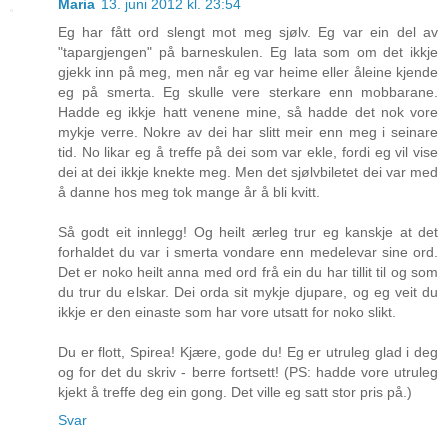
Maria
13. juni 2012 kl. 23:54
Eg har fått ord slengt mot meg sjølv. Eg var ein del av
"tapargjengen" på barneskulen. Eg lata som om det ikkje
gjekk inn på meg, men når eg var heime eller åleine kjende
eg på smerta. Eg skulle vere sterkare enn mobbarane.
Hadde eg ikkje hatt venene mine, så hadde det nok vore
mykje verre. Nokre av dei har slitt meir enn meg i seinare
tid. No likar eg å treffe på dei som var ekle, fordi eg vil vise
dei at dei ikkje knekte meg. Men det sjølvbiletet dei var med
å danne hos meg tok mange år å bli kvitt.
Så godt eit innlegg! Og heilt ærleg trur eg kanskje at det
forhaldet du var i smerta vondare enn medelevar sine ord.
Det er noko heilt anna med ord frå ein du har tillit til og som
du trur du elskar. Dei orda sit mykje djupare, og eg veit du
ikkje er den einaste som har vore utsatt for noko slikt.
Du er flott, Spirea! Kjære, gode du! Eg er utruleg glad i deg
og for det du skriv - berre fortsett! (PS: hadde vore utruleg
kjekt å treffe deg ein gong. Det ville eg satt stor pris på.)
Svar