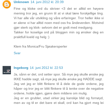
Unknown
14. juni 2012 kl. 20:39
Fine og kloke ord du skriver <3 det er alltid en høyere
mening tror jeg, en grunn til at vi skal lære forskjellige ting.
Vi har alle vår utvikling og våre erfaringer. Tror heller ikke vi
er alene vi har alltid noen med oss fra åndeverden. Motvind
gjør sterk og klok- selvom det er godt med medgang.
Takker for koselige ord på bloggen min og ønsker deg en
praktfull kveld og helg :)
Klem fra Monica/Fru Sjøakersperler
Svar
Ingeborg
14. juni 2012 kl. 22:53
Ja, sånn er det, ord setter spor. Så mye jeg skulle ønske jeg
IKKE hadde sagt, så mye jeg skulle ønske jeg HADDE sagt.
Jeg vet jeg er blitt flinkere til å dele de gode ordene, jeg
håper og tror jeg er blitt flinkere til å tenke over de negative
ordene, holde igjen, gjøre dem mildere om mulig.
Jeg er en grubler, utad virker jeg kanskje blid og fornøyd,
men av og til er det bare et skall, ord kan ha gjort meg lei