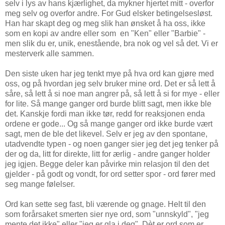
selv i lys av hans kjærlighet, da mykner hjertet mitt - overfor
meg selv og overfor andre. For Gud elsker betingelsesløst.
Han har skapt deg og meg slik han ønsket å ha oss, ikke
som en kopi av andre eller som en "Ken" eller "Barbie" -
men slik du er, unik, enestående, bra nok og vel så det. Vi er
mesterverk alle sammen.
Den siste uken har jeg tenkt mye på hva ord kan gjøre med
oss, og på hvordan jeg selv bruker mine ord. Det er så lett å
såre, så lett å si noe man angrer på, så lett å si for mye - eller
for lite. Så mange ganger ord burde blitt sagt, men ikke ble
det. Kanskje fordi man ikke tør, redd for reaksjonen enda
ordene er gode... Og så mange ganger ord ikke burde vært
sagt, men de ble det likevel. Selv er jeg av den spontane,
utadvendte typen - og noen ganger sier jeg det jeg tenker på
der og da, litt for direkte, litt for ærlig - andre ganger holder
jeg igjen. Begge deler kan påvirke min relasjon til den det
gjelder - på godt og vondt, for ord setter spor - ord fører med
seg mange følelser.
Ord kan sette seg fast, bli værende og gnage. Helt til den
som forårsaket smerten sier nye ord, som "unnskyld", "jeg
mente det ikke" eller "jeg er gla i deg". Dèt er ord som er