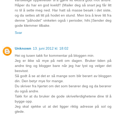
Håper du har en god kveld!! (Mailer deg så snart jeg får litt
ro til å sette meg ned. Har hatt så masse besøk i det siste,
og da settes alt litt på hodet en stund. Men bra å leve litt fra
denne "påhodet" vinkelen også i perioder, hihi.)Sender deg
gode klemmer tilbake.
Svar
Unknown
13. juni 2012 kl. 18:02
Hei og tusen takk for kommentar på bloggen min.
Jeg er ikke så mye på nett om dagen. Bruker tiden på
andre ting og blogger bare når jeg har lyst og velger det
besvisst.
Så godt å se at det er så mange som blir berørt av bloggen
din. Den betyr mye for mange.
Du skriver fra hjertet om det som berører deg og da berører
du også andre.
Takk for at du bruker de gode skriveferdighetene dine til å
bygge opp.
Jeg skal sjekke ut at det ligger riktig adresse på sol og
glede.