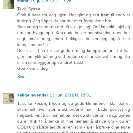
Maria
13. juni 2012 kl. 17:25
Takk, Spirea!
Godt å høre fra deg igjen. Har gått og sett fram til enda et
innlegg. Jeg håper du har det etter forholdene bra!
Som vanlig setter du ord på viktige ting! Ord kan slå i hjel og
ord kan bygge opp. Kan enda huske negative ting noen har
sagt om/til meg, men heldigvis husker jeg også fine
komplimenter! :)
Du er alltid så full av gode ord og komplimenter. Det har
gjort inntrykk på meg ved ordene du har skrevet til meg. Du
er en som bygger opp andre! Takk!
God klem til deg
Svar
salige lavendel
13. juni 2012 kl. 18:01
Takk for koselig hilsen og de gode klemmene =)Ja, det er
skummelt hvor stor makt ordene har - både positivt og
negativt. Fint å bli minnet om det du skriver om i dag. Synes
du er flink til å tenke ut fine temaer å skrive om - du er
GOD! Og så tror jeg du er en som klarer å bruke dine egne
vanskelige opplevelser til å gjøre litt ekstra godt mot andre.