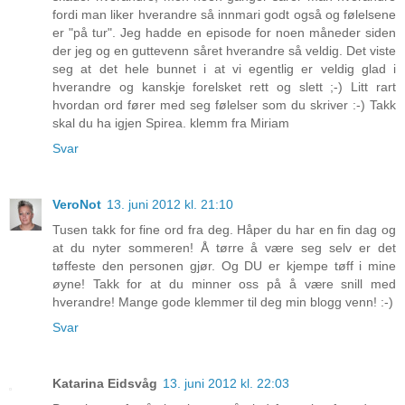
fordi man liker hverandre så innmari godt også og følelsene
er "på tur". Jeg hadde en episode for noen måneder siden
der jeg og en guttevenn såret hverandre så veldig. Det viste
seg at det hele bunnet i at vi egentlig er veldig glad i
hverandre og kanskje forelsket rett og slett ;-) Litt rart
hvordan ord fører med seg følelser som du skriver :-) Takk
skal du ha igjen Spirea. klemm fra Miriam
Svar
VeroNot
13. juni 2012 kl. 21:10
Tusen takk for fine ord fra deg. Håper du har en fin dag og
at du nyter sommeren! Å tørre å være seg selv er det
tøffeste den personen gjør. Og DU er kjempe tøff i mine
øyne! Takk for at du minner oss på å være snill med
hverandre! Mange gode klemmer til deg min blogg venn! :-)
Svar
Katarina Eidsvåg
13. juni 2012 kl. 22:03