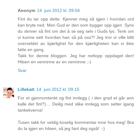
Anonym
14. juni 2012 kl. 09:04
Fint du tar opp dette. Kjenner meg så igjen i hvordan ord
kan bryte ned. Men Gud er den som bygger opp igjen. Syns
du skriver så fint om det å se seg selv i Guds lys. Tenk om
vi kunne sett hvordan han så på oss?! Jeg tror vi ville blitt
overveldet av kjærlighet for den kjærligheten kan vi ikke
fatte en gang.
Takk for denne bloggen. Jeg har nettopp oppdaget den!
Hilsen en venninne av en venninne ;-)
Svar
Lillekatt
14. juni 2012 kl. 09:15
For et gjennomtenkt og fint innlegg ( i den grad et går ann
kalle det fint?).... Deilig med slike innlegg som setter igang
tankekverna!
Tusen takk for veldig koselig kommentar inne hos meg! Bra
du la igjen en hilsen, så jeg fant deg også! :-)