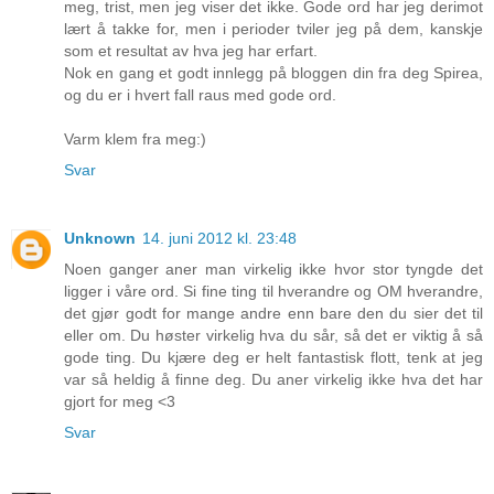
meg, trist, men jeg viser det ikke. Gode ord har jeg derimot
lært å takke for, men i perioder tviler jeg på dem, kanskje
som et resultat av hva jeg har erfart.
Nok en gang et godt innlegg på bloggen din fra deg Spirea,
og du er i hvert fall raus med gode ord.
Varm klem fra meg:)
Svar
Unknown
14. juni 2012 kl. 23:48
Noen ganger aner man virkelig ikke hvor stor tyngde det
ligger i våre ord. Si fine ting til hverandre og OM hverandre,
det gjør godt for mange andre enn bare den du sier det til
eller om. Du høster virkelig hva du sår, så det er viktig å så
gode ting. Du kjære deg er helt fantastisk flott, tenk at jeg
var så heldig å finne deg. Du aner virkelig ikke hva det har
gjort for meg <3
Svar