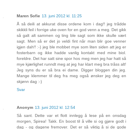
Maren Sofie
13. juni 2012 kl. 11:25
Å så deili at akkurat disse ordene kom i dag!! jeg trådde
skikkli feil i forrige uke oven for en god venn a meg. Det gikk
så galt alt sammen og ting ble sagt som ikke skulle vært
sagt. Men så er det jo veldi fint når man blir goe venner
igjen dah!! :-) jeg ble mobbet mye som liten siden att jeg er
fosterbarn og ikke hadde vanlig kontakt med mine biol.
foreldre. Det har satt sine spor hos meg men jeg har hatt så
mye kjærlighet runndt meg at jeg har klart meg bra tråss alt!
Jeg syns du er så bra ei dame. Digger bloggen din jeg.
Mange klemmer til deg fra meg også ønsker jeg deg en
skjønn dag :-)
Svar
Anonym
13. juni 2012 kl. 12:54
Så sant. Dette var et flott innlegg å lese på en onsdag
morgen, Spirea! Takk. En boost til å ville si og gjøre godt i
dag - og dagene fremover. Det er så viktig å si de gode