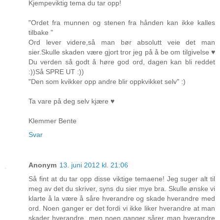
Kjempeviktig tema du tar opp!
"Ordet fra munnen og stenen fra hånden kan ikke kalles
tilbake "
Ord lever videre,så man bør absolutt veie det man
sier.Skulle skaden være gjort tror jeg på å be om tilgivelse ♥
Du verden så godt å høre god ord, dagen kan bli reddet
:))Så SPRE UT :))
"Den som kvikker opp andre blir oppkvikket selv" :)
Ta vare på deg selv kjære ♥
Klemmer Bente
Svar
Anonym
13. juni 2012 kl. 21:06
Så fint at du tar opp disse viktige temaene! Jeg suger alt til
meg av det du skriver, syns du sier mye bra. Skulle ønske vi
klarte å la være å såre hverandre og skade hverandre med
ord. Noen ganger er det fordi vi ikke liker hverandre at man
skader hverandre, men noen ganger sårer man hverandre