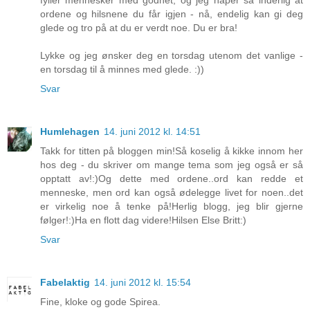
ordene og hilsnene du får igjen - nå, endelig kan gi deg
glede og tro på at du er verdt noe. Du er bra!
Lykke og jeg ønsker deg en torsdag utenom det vanlige -
en torsdag til å minnes med glede. :))
Svar
Humlehagen
14. juni 2012 kl. 14:51
Takk for titten på bloggen min!Så koselig å kikke innom her
hos deg - du skriver om mange tema som jeg også er så
opptatt av!:)Og dette med ordene..ord kan redde et
menneske, men ord kan også ødelegge livet for noen..det
er virkelig noe å tenke på!Herlig blogg, jeg blir gjerne
følger!:)Ha en flott dag videre!Hilsen Else Britt:)
Svar
Fabelaktig
14. juni 2012 kl. 15:54
Fine, kloke og gode Spirea.