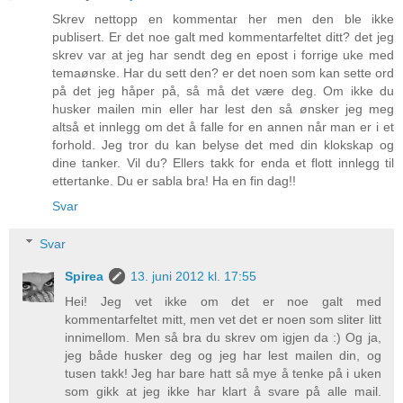
Skrev nettopp en kommentar her men den ble ikke
publisert. Er det noe galt med kommentarfeltet ditt? det jeg
skrev var at jeg har sendt deg en epost i forrige uke med
temaønske. Har du sett den? er det noen som kan sette ord
på det jeg håper på, så må det være deg. Om ikke du
husker mailen min eller har lest den så ønsker jeg meg
altså et innlegg om det å falle for en annen når man er i et
forhold. Jeg tror du kan belyse det med din klokskap og
dine tanker. Vil du? Ellers takk for enda et flott innlegg til
ettertanke. Du er sabla bra! Ha en fin dag!!
Svar
Svar
Spirea
13. juni 2012 kl. 17:55
Hei! Jeg vet ikke om det er noe galt med
kommentarfeltet mitt, men vet det er noen som sliter litt
innimellom. Men så bra du skrev om igjen da :) Og ja,
jeg både husker deg og jeg har lest mailen din, og
tusen takk! Jeg har bare hatt så mye å tenke på i uken
som gikk at jeg ikke har klart å svare på alle mail.