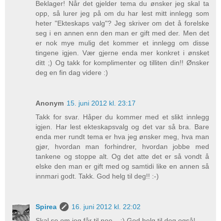
Beklager! Når det gjelder tema du ønsker jeg skal ta
opp, så lurer jeg på om du har lest mitt innlegg som
heter "Ekteskaps valg"? Jeg skriver om det å forelske
seg i en annen enn den man er gift med der. Men det
er nok mye mulig det kommer et innlegg om disse
tingene igjen. Vær gjerne enda mer konkret i ønsket
ditt ;) Og takk for komplimenter og tilliten din!! Ønsker
deg en fin dag videre :)
Anonym
15. juni 2012 kl. 23:17
Takk for svar. Håper du kommer med et slikt innlegg
igjen. Har lest ekteskapsvalg og det var så bra. Bare
enda mer rundt tema er hva jeg ønsker meg, hva man
gjør, hvordan man forhindrer, hvordan jobbe med
tankene og stoppe alt. Og det atte det er så vondt å
elske den man er gift med og samtidi like en annen så
innmari godt. Takk. God helg til deg!! :-)
Spirea
16. juni 2012 kl. 22:02
Skal se om jeg får til noe... ;) God helg til deg også!