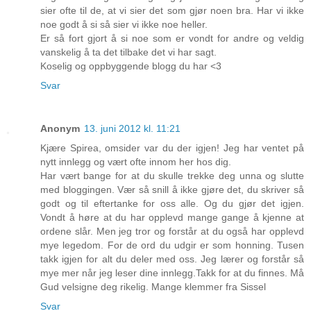
sier ofte til de, at vi sier det som gjør noen bra. Har vi ikke
noe godt å si så sier vi ikke noe heller.
Er så fort gjort å si noe som er vondt for andre og veldig
vanskelig å ta det tilbake det vi har sagt.
Koselig og oppbyggende blogg du har <3
Svar
Anonym
13. juni 2012 kl. 11:21
Kjære Spirea, omsider var du der igjen! Jeg har ventet på
nytt innlegg og vært ofte innom her hos dig.
Har vært bange for at du skulle trekke deg unna og slutte
med bloggingen. Vær så snill å ikke gjøre det, du skriver så
godt og til eftertanke for oss alle. Og du gjør det igjen.
Vondt å høre at du har opplevd mange gange å kjenne at
ordene slår. Men jeg tror og forstår at du også har opplevd
mye legedom. For de ord du udgir er som honning. Tusen
takk igjen for alt du deler med oss. Jeg lærer og forstår så
mye mer når jeg leser dine innlegg.Takk for at du finnes. Må
Gud velsigne deg rikelig. Mange klemmer fra Sissel
Svar