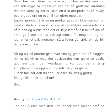
Sitter her med tårer i augene eg,ord har så stor makt og
kan ødelegge så masse,eg veit det så godt kor sårandes
det kan være og det er ikkje lett å la det prelle av,så mykje
bedre gode ord og et smil kan gjøre med ein.
Eg blei mobba i 9 år og eg merker at eg er ikkje den som er
mest rusta til å ta imot negativitet og slikt,blir kanskje lettare
såra enn eg burde men det er ikkje lett når ein blir tråkka på
i mange år,ser det har ødelagt masse for meg,men eg har
lagt bitterhet bak meg,men såra ligger der,sjølv om de blir
legt på ein måte.
Så eg blir så enormt glad over fine og gode ord på bloggen
min,er så viktig med det positive,det kan gjøre så veldig
godt:)ser ute i den kvardagen o kor godt det er å gi
komplemang og oppmuntring,folk blir jo så glade:)
Tusen takk for den du er,du er bare så utrulig god:))
Mange klemmer fra Lillian!
Svar
Anonym
13. juni 2012 kl. 10:43
Jeg er SÅ enig med deg. Jeg jobber med mange små og