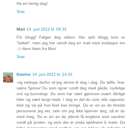
Ha en herlig dag!
Svar
Mari
14. juni 2012 kl. 09:32
Fin blogg! Følger deg videre. Har selv blogg som er
"lukket", men jeg har sendt deg en mail med invitasjon inn
:-) Varm klem fra Mari
Svar
Katrine
14. juni 2012 kl. 14:20
-og nettopp derfor vil jeg skrive til deg i dag. Du tøffe, fine,
vakre Spirea! Du som sprer rundt deg med glede, nydelige
ord og kunnskap. Du som har vært gjennom svært dårlige
tider og vært langt nede. I dag er det du som står oppreist,
klok og vis på hva livet kan bringe. Du er en av de fineste
personene jeg vet, selv om jeg ikke kjenner deg, så er du
med meg. Du er en av de ytterst få englene som vandrer
rundt på jorden, og som det er enda sjeldnere å møte. Du
fyller mennesker med godhet, og jeg håper så inderlig at