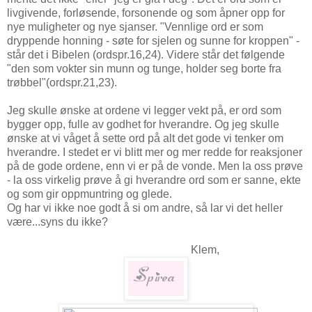
livgivende, forløsende, forsonende og som åpner opp for
nye muligheter og nye sjanser. "Vennlige ord er som
dryppende honning - søte for sjelen og sunne for kroppen" -
står det i Bibelen (ordspr.16,24). Videre står det følgende
"den som vokter sin munn og tunge, holder seg borte fra
trøbbel"(ordspr.21,23).
Jeg skulle ønske at ordene vi legger vekt på, er ord som
bygger opp, fulle av godhet for hverandre. Og jeg skulle
ønske at vi våget å sette ord på alt det gode vi tenker om
hverandre. I stedet er vi blitt mer og mer redde for reaksjoner
på de gode ordene, enn vi er på de vonde. Men la oss prøve
- la oss virkelig prøve å gi hverandre ord som er sanne, ekte
og som gir oppmuntring og glede.
Og har vi ikke noe godt å si om andre, så lar vi det heller
være...syns du ikke?
Klem,