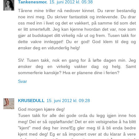
Tankenesmor.
15. juni 2012 kl. 05:38
Tårene mine triller nå nedover kinnet. Du rører bestandig
noe inni meg. Du skriver fantastisk og innlevende. Du drar
oss med inn i livet og det er vakkert, på samme tid som det
er litt smertefullt. Jeg kan kjenne hvordan det var, noe som
gjør at budskapet ditt virkelig når ut og frem. Tusen takk for
dette vakre innlegget! Du er god! God klem til deg og
ønsker deg en vidunderlig helg!
SV: Tusen takk, nok en gang for å løfte dagen min. Jeg
ønsker deg en virkelig vakker dag og helg. Samt
sommerferie kanskje? Hva er planene dine i ferien?
Svar
KRUSEDULL
15. juni 2012 kl. 09:28
God morgen kjære deg!
Tusen takk for alle dei gode orda du legg igjen inne hos
meg! Dei er så oppløftande! Det er ein velsignelse å ha blitt
"kjent" med deg her inne!Eg gler meg til å bli enda bedre
kjent med deg! Eg er så imponert over at du klarar å vere