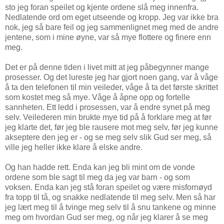
sto jeg foran speilet og kjente ordene slå meg innenfra.
Nedlatende ord om eget utseende og kropp. Jeg var ikke bra
nok, jeg så bare feil og jeg sammenlignet meg med de andre
jentene, som i mine øyne, var så mye flottere og finere enn
meg.
Det er på denne tiden i livet mitt at jeg påbegynner mange
prosesser. Og det lureste jeg har gjort noen gang, var å våge
å ta den telefonen til min veileder, våge å ta det første skrittet
som kostet meg så mye. Våge å åpne opp og fortelle
sannheten. Ett ledd i prosessen, var å endre synet på meg
selv. Veilederen min brukte mye tid på å forklare meg at før
jeg klarte det, før jeg ble rausere mot meg selv, før jeg kunne
akseptere den jeg er - og se meg selv slik Gud ser meg, så
ville jeg heller ikke klare å elske andre.
Og han hadde rett. Enda kan jeg bli mint om de vonde
ordene som ble sagt til meg da jeg var barn - og som
voksen. Enda kan jeg stå foran speilet og være misfornøyd
fra topp til tå, og snakke nedlatende til meg selv. Men så har
jeg lært meg til å tvinge meg selv til å snu tankene og minne
meg om hvordan Gud ser meg, og når jeg klarer å se meg