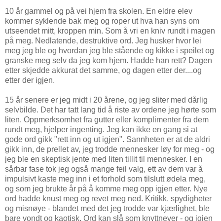
10 år gammel og på vei hjem fra skolen. En eldre elev
kommer syklende bak meg og roper ut hva han syns om
utseendet mitt, kroppen min. Som å vri en kniv rundt i magen
på meg. Nedlatende, destruktive ord. Jeg husker hvor lei
meg jeg ble og hvordan jeg ble stående og kikke i speilet og
granske meg selv da jeg kom hjem. Hadde han rett? Dagen
etter skjedde akkurat det samme, og dagen etter der....og
etter der igjen.
15 år senere er jeg midt i 20 årene, og jeg sliter med dårlig
selvbilde. Det har tatt lang tid å riste av ordene jeg hørte som
liten. Oppmerksomhet fra gutter eller komplimenter fra dem
rundt meg, hjelper ingenting. Jeg kan ikke en gang si at
gode ord gikk "rett inn og ut igjen". Sannheten er at de aldri
gikk inn, de prellet av, jeg trodde mennesker løy for meg - og
jeg ble en skeptisk jente med liten tillit til mennesker. I en
sårbar fase tok jeg også mange feil valg, ett av dem var å
impulsivt kaste meg inn i et forhold som tilslutt ødela meg,
og som jeg brukte år på å komme meg opp igjen etter. Nye
ord hadde knust meg og revet meg ned. Kritikk, spydigheter
og misnøye - blandet med det jeg trodde var kjærlighet, ble
bare vondt og kaotisk. Ord kan slå som knyttnever - og igjen