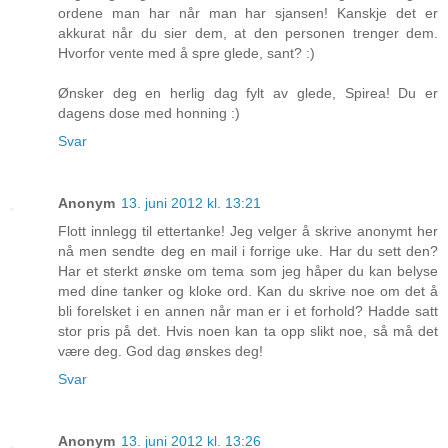
ordene man har når man har sjansen! Kanskje det er
akkurat når du sier dem, at den personen trenger dem.
Hvorfor vente med å spre glede, sant? :)
Ønsker deg en herlig dag fylt av glede, Spirea! Du er
dagens dose med honning :)
Svar
Anonym
13. juni 2012 kl. 13:21
Flott innlegg til ettertanke! Jeg velger å skrive anonymt her
nå men sendte deg en mail i forrige uke. Har du sett den?
Har et sterkt ønske om tema som jeg håper du kan belyse
med dine tanker og kloke ord. Kan du skrive noe om det å
bli forelsket i en annen når man er i et forhold? Hadde satt
stor pris på det. Hvis noen kan ta opp slikt noe, så må det
være deg. God dag ønskes deg!
Svar
Anonym
13. juni 2012 kl. 13:26