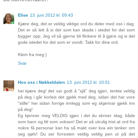
Elise
13. juni 2012 kl. 09:43
Kjære deg, det er veldig viktige ord du deler med oss i dag.
Det er så lett å si det som kan skade i stedet for det som
bygger opp. Jeg vil så gjerne bli flinkere til å gjøre og si det
gode istedet for det som er vondt. Takk for dine ord.
Klem fra meg:)
Svar
Hos oss i Nøkkeldalen
13. juni 2012 kl. 10:01
hei kjære deg! det var godt å "sjå" deg igjen, tenkte veldig
på deg i går korleis det gjekk med deg, sidan det har vore
"stille" her sidan forrige innlegg som eg skjønnar gjekk inn
på deg!
Eg kjenner meg VELDIG igjen i det du skriver idag, både
som barn og litt som voksen! Det er så utrulig trist at ord fra
nokre få personar kan ha så makt over kva ein tenker om
seg sjølv! Du ser forresten veldig veldig pen ut på det