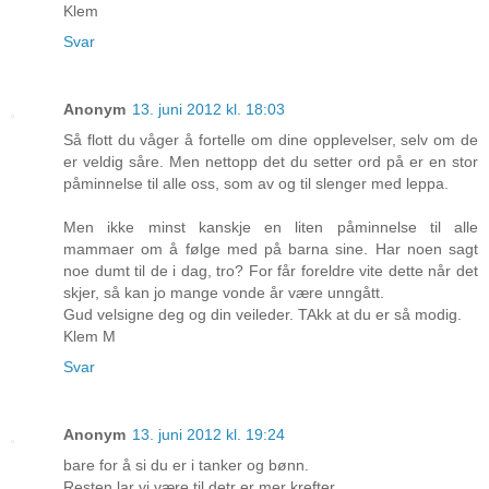
Klem
Svar
Anonym
13. juni 2012 kl. 18:03
Så flott du våger å fortelle om dine opplevelser, selv om de
er veldig såre. Men nettopp det du setter ord på er en stor
påminnelse til alle oss, som av og til slenger med leppa.
Men ikke minst kanskje en liten påminnelse til alle
mammaer om å følge med på barna sine. Har noen sagt
noe dumt til de i dag, tro? For får foreldre vite dette når det
skjer, så kan jo mange vonde år være unngått.
Gud velsigne deg og din veileder. TAkk at du er så modig.
Klem M
Svar
Anonym
13. juni 2012 kl. 19:24
bare for å si du er i tanker og bønn.
Resten lar vi være til detr er mer krefter.