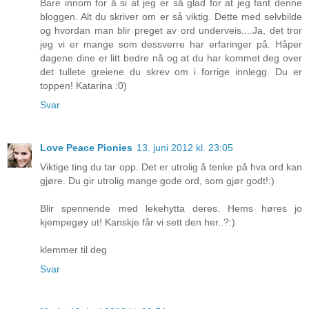
Bare innom for å si at jeg er så glad for at jeg fant denne
bloggen. Alt du skriver om er så viktig. Dette med selvbilde
og hvordan man blir preget av ord underveis....Ja, det tror
jeg vi er mange som dessverre har erfaringer på. Håper
dagene dine er litt bedre nå og at du har kommet deg over
det tullete greiene du skrev om i forrige innlegg. Du er
toppen! Katarina :0)
Svar
Love Peace Pionies
13. juni 2012 kl. 23:05
Viktige ting du tar opp. Det er utrolig å tenke på hva ord kan
gjøre. Du gir utrolig mange gode ord, som gjør godt!:)
Blir spennende med lekehytta deres. Hems høres jo
kjempegøy ut! Kanskje får vi sett den her..?:)
klemmer til deg
Svar