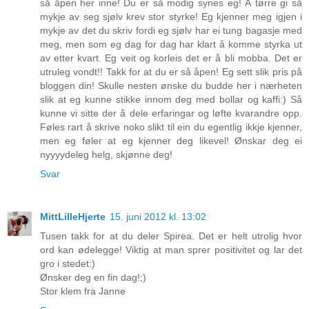
så åpen her inne! Du er så modig synes eg! Å tørre gi så
mykje av seg sjølv krev stor styrke! Eg kjenner meg igjen i
mykje av det du skriv fordi eg sjølv har ei tung bagasje med
meg, men som eg dag for dag har klart å komme styrka ut
av etter kvart. Eg veit og korleis det er å bli mobba. Det er
utruleg vondt!! Takk for at du er så åpen! Eg sett slik pris på
bloggen din! Skulle nesten ønske du budde her i nærheten
slik at eg kunne stikke innom deg med bollar og kaffi:) Så
kunne vi sitte der å dele erfaringar og løfte kvarandre opp.
Føles rart å skrive noko slikt til ein du egentlig ikkje kjenner,
men eg føler at eg kjenner deg likevel! Ønskar deg ei
nyyyydeleg helg, skjønne deg!
Svar
MittLilleHjerte
15. juni 2012 kl. 13:02
Tusen takk for at du deler Spirea. Det er helt utrolig hvor
ord kan ødelegge! Viktig at man sprer positivitet og lar det
gro i stedet:)
Ønsker deg en fin dag!;)
Stor klem fra Janne