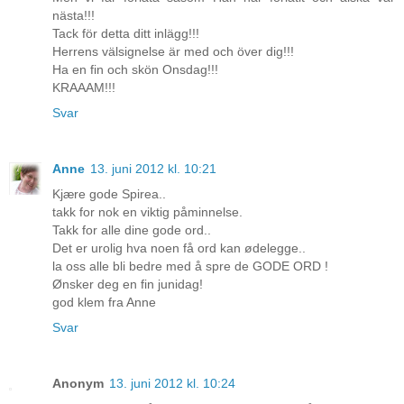
nästa!!!
Tack för detta ditt inlägg!!!
Herrens välsignelse är med och över dig!!!
Ha en fin och skön Onsdag!!!
KRAAAM!!!
Svar
Anne
13. juni 2012 kl. 10:21
Kjære gode Spirea..
takk for nok en viktig påminnelse.
Takk for alle dine gode ord..
Det er urolig hva noen få ord kan ødelegge..
la oss alle bli bedre med å spre de GODE ORD !
Ønsker deg en fin junidag!
god klem fra Anne
Svar
Anonym
13. juni 2012 kl. 10:24