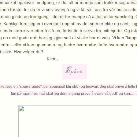
nesket opplever medgang, er det altfor mange som trekker seg unna. 
kunne trøste, for da er vi selv ovenpå og vi får vist oss fra vår beste s
e noen glede og fremgang - det er for mange så altfor, altfor vanskelig.
. Kanskje fordi jeg er i overkant opptatt av det som er ekte og sant - 
n enda større iver etter å stå på, fortsette å skrive fra mitt hjerte. Og
 en med gode ord, har jeg igjen sett at vi alle har et valg. Vi kan "kap
ss bedre - eller vi kan oppmuntre og hedre hverandre, løfte hverandre op
et siste. Hva velger du?
lem,
t seg en "spørrerunde", der spørsmål blir stilt - og besvart. Jeg skal prøve å lette li
lurt på, spør i vei - så skal jeg denne gang prøve å svare så godt jeg kan... :