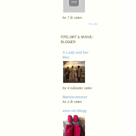
for 7 år siden
Vis alle
FOTO, DIKT & SKRIVE-
BLOGGER
A Lady and her
Mac
for 4 måneder siden
Mørkerommet
for 2 år siden
amo sin blogg