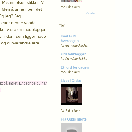
Misunnelsen stikker. Vi
for 7 år siden
ide. Men å unne noen det
Vis alle
 Og jeg? Jeg
og etter denne vonde
TRO
 takket være en medblogger
pe" i dem som ligger nede
med Gud i
hverdagen
p og gi hverandre ære.
for én måned siden
Kristenbloggen
for én måned siden
Ett ord for dagen
for 2 år siden
Livet i Ordet
tt på sløret.
Er det noe du har
)
for 7 år siden
Fra Guds hjerte