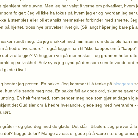
 gjenkjent mine øyne..Men jeg har valgt å verne om privatlivet, hvem jeg
r som følger: Jeg vil ikke ha fokus på hvem jeg er og hvordan jeg ser u
kke å stemples eller bli et ansikt mennesker forbinder med smerte. Jeg e
 på hjertet, tross nye prøvelser livet gir. (Så langt håper jeg bare på at
nesker rundt meg. Da jeg snakket med min mann om dette ble han mint
m å hedre hverandre" - også legger han til "ikke kappes om å "kappe" 
ke det vi ofte gjør? Vi hugger i vei på mennesker - og grunnen heter ofte
lvforakt og selviskhet. Selv syns jeg synd på den som sendte vonde ord 
 glede i livet.
 henter jeg posten. En pakke. Jeg kommer til å tenke på
bloggeren
so
re, hun ville sende meg noe. En pakke full av gode ord, skjønne gaver 
untring. En helt fremmed, som sender meg noe som gjør at dagen igjen snu
 skjønt det Gud sier om å hedre hverandre, glede seg med hverandre -
 rørt.
råter - og gled deg med de glade. Det står i Bibelen. Jeg prøver å l
 du det? Begge deler? Mange av oss er gode på å være nære og omsorgsf