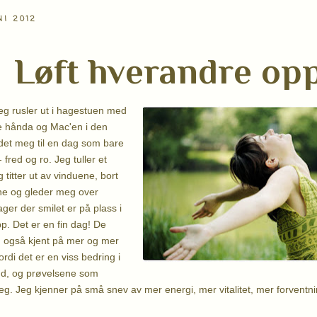
NI 2012
Løft hverandre opp
jeg rusler ut i hagestuen med
e hånda og Mac'en i den
det meg til en dag som bare
- fred og ro. Jeg tuller et
titter ut av vinduene, bort
ne og gleder meg over
ager der smilet er på plass i
p. Det er en fin dag! De
g også kjent på mer og mer
ordi det er en viss bedring i
nd, og prøvelsene som
seg. Jeg kjenner på små snev av mer energi, mer vitalitet, mer forventn