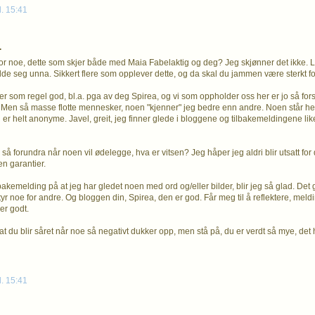
l. 15:41
.
for noe, dette som skjer både med Maia Fabelaktig og deg? Jeg skjønner det ikke. L
lde seg unna. Sikkert flere som opplever dette, og da skal du jammen være sterkt for
r som regel god, bl.a. pga av deg Spirea, og vi som oppholder oss her er jo så forsk
Men så masse flotte mennesker, noen "kjenner" jeg bedre enn andre. Noen står helt 
 er helt anonyme. Javel, greit, jeg finner glede i bloggene og tilbakemeldingene lik
g så forundra når noen vil ødelegge, hva er vitsen? Jeg håper jeg aldri blir utsatt for
en garantier.
lbakemelding på at jeg har gledet noen med ord og/eller bilder, blir jeg så glad. Det 
tyr noe for andre. Og bloggen din, Spirea, den er god. Får meg til å reflektere, me
er godt.
at du blir såret når noe så negativt dukker opp, men stå på, du er verdt så mye, det
l. 15:41