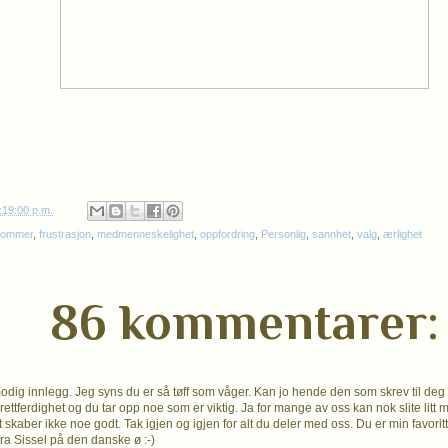
:19:00 p.m.
dommer
,
frustrasjon
,
medmenneskelighet
,
oppfordring
,
Personlig
,
sannhet
,
valg
,
ærlighet
86 kommentarer:
modig innlegg. Jeg syns du er så tøff som våger. Kan jo hende den som skrev til deg
 rettferdighet og du tar opp noe som er viktig. Ja for mange av oss kan nok slite li
skaber ikke noe godt. Tak igjen og igjen for alt du deler med oss. Du er min favorit
ra Sissel på den danske ø :-)