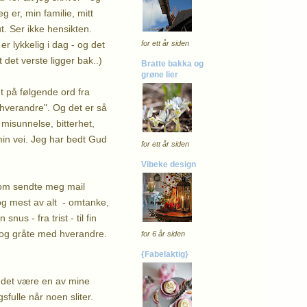
 er, min familie, mitt
t. Ser ikke hensikten.
r lykkelig i dag - og det
for ett år siden
 det verste ligger bak..)
Bratte bakka og
grøne lier
 på følgende ord fra
hverandre". Og det er så
 misunnelse, bitterhet,
min vei. Jeg har bedt Gud
for ett år siden
Vibeke design
m sendte meg mail
og mest av alt - omtanke,
s - fra trist - til fin
 og gråte med hverandre.
for 6 år siden
{Fabelaktig}
a det være en av mine
ulle når noen sliter.