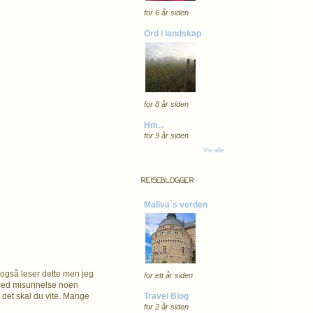
for 6 år siden
Ord i landskap
for 8 år siden
Hm...
for 9 år siden
Vis alle
REISEBLOGGER
Maliva`s verden
 også leser dette men jeg
for ett år siden
tt med misunnelse noen
Travel Blog
t det skal du vite. Mange
for 2 år siden