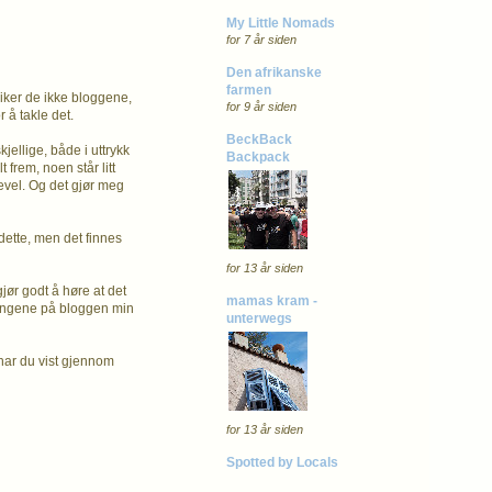
My Little Nomads
for 7 år siden
Den afrikanske
farmen
iker de ikke bloggene,
for 9 år siden
 å takle det.
BeckBack
jellige, både i uttrykk
Backpack
frem, noen står litt
evel. Og det gjør meg
 dette, men det finnes
for 13 år siden
gjør godt å høre at det
mamas kram -
ldingene på bloggen min
unterwegs
 har du vist gjennom
for 13 år siden
Spotted by Locals