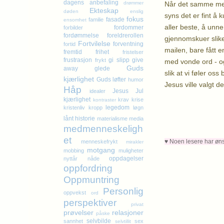
dagens anbefaling
Når det samme men
drømmer
Ekteskap
døden
enslig
syns det er fint å 
fokus
fasade
familie
ensomhet
aller beste, å unn
fordommer
forbilder
fordømmelse
foreldrerollen
gjennomskuer slike
Fortvilelse
forventning
fortid
mailen, bare fått e
fremtid
frihet
fristelser
frustrasjon
gi slipp
give
frykt
med vonde ord - og
Guds
away
glede
slik at vi føler o
kjærlighet
Guds løfter
humor
Jesus ville valgt d
Håp
Jesus
Jul
idealer
K
kjærlighet
krav
krise
kontraster
legedom
kristenliv
kropp
løgn
lånt historie
materialisme
media
medmenneskeligh
et
♥ Noen lesere har ønske
menneskefrykt
mirakler
motgang
mobbing
muligheter
oppdagelser
nyttår
nåde
oppfordring
Oppmuntring
Personlig
oppvekst
ord
perspektiver
privat
prøvelser
relasjoner
påske
selvbilde
sannhet
sex
selvtillit