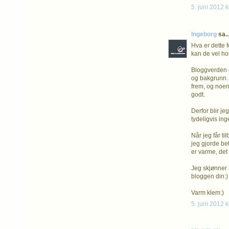
5. juni 2012 k
Ingeborg
sa..
Hva er dette 
kan de vel ho
Bloggverden e
og bakgrunn. 
frem, og noen
godt.
Derfor blir je
tydeligvis ing
Når jeg får ti
jeg gjorde be
er varme, det 
Jeg skjønner 
bloggen din:)
Varm klem:)
5. juni 2012 k