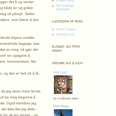
Å bære tungt
gger det 6 og venter.
Det uheldige
eg både ler og gråter
stempelet
r meg så ydmyk. Setter
videre, som klarer å dra
HJERTESPOR PÅ TRYKK
Avisen Dagen
Agenda 3:16
første linjene smeller
 smertefulle bagasje, kan
BLOGGER JEG TITTER
 det av meg, så gjør det
INNOM:
 som sin oppgave å
gere, kommentarer, fler
INTERIØR, HUS & HJEM
Livs Lyst
iv, og den er helt ok å få,
i.
n da jeg skrev mine første
a Gud ba meg begynne å
for 9 måneder siden
 bak. Også klandres jeg
Hwit blogg
det ikke det jeg deler -
 for alt jeg skriver - og