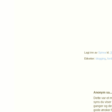
Lagt inn av
Spirea
kl.
3
Etiketter:
blogging
,
for
Anonym sa...
Dette var et 
syns du viser
ganger og det 
gode ønsker f