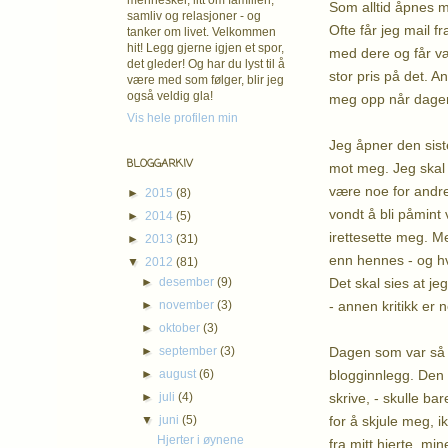
mennesker, litt om familien,
Som alltid åpnes m
samliv og relasjoner - og
Ofte får jeg mail f
tanker om livet. Velkommen
hit! Legg gjerne igjen et spor,
med dere og får væ
det gleder! Og har du lyst til å
stor pris på det. 
være med som følger, blir jeg
også veldig gla!
meg opp når dagen 
Vis hele profilen min
Jeg åpner den siste
BLOGGARKIV
mot meg. Jeg skal i
være noe for andre?
►
2015
(8)
vondt å bli påmint
►
2014
(5)
irettesette meg. Me
►
2013
(31)
enn hennes - og hv
▼
2012
(81)
Det skal sies at jeg
►
desember
(9)
- annen kritikk er 
►
november
(3)
►
oktober
(3)
Dagen som var så fi
►
september
(3)
blogginnlegg. Den 
►
august
(6)
skrive, - skulle ba
►
juli
(4)
for å skjule meg, i
▼
juni
(5)
Hjerter i øynene
fra mitt hjerte, min