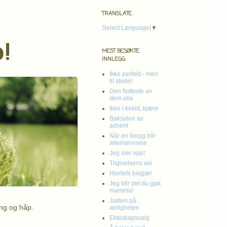
TRANSLATE
Select Language
▼
!
MEST BESØKTE
INNLEGG
Ikke perfekt - men
til stede!
Den flotteste av
dem alle
Ikke i kveld, kjære
Baksiden av
advent
Når en blogg blir
allemannseie
Jeg sier opp!
Tilgivelsens vei
Hjertets begjær
Jeg blir det du gjør,
mamma!
Jakten på
ing og håp.
ærligheten
Ekteskapsvalg