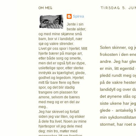
OM MEG
TIRSDAG 5. JU
Spirea
Jente i sin
beste alder,
og med mine skjønne små
barn, bor vi i landidyll, nær
sjø og vakre strender.
Solen skinner, og 
Livet gir oss spor i hjertet. Mitt
hjerte bærer på mange arr,
frokosten i den en
etter både sorg og smerte,
andre. Jeg har gle
men det er også fylt av dype,
er min, litt egentid 
uslettelige spor, etter sterke
inntrykk av kjærlighet, glede,
pledd rundt meg og 
godhet og legedom. Hjertet
på de vakre heste
mitt får bare flere og flere
spor, og det blir stadig
landidyll og over d
trangere om plassen for
det øynene slås op
arrene, selvom de bæres
med meg og er en del av
siste ukene har je
meg..
glede - antakelig f
Jeg har skrevet og fortalt
siden jeg var liten, og elsker
min sykdomstilsta
å dele fra livet. Noen av mine
stormet, har roet 
hjertespor vil jeg dele med
deg: min tro, møter med