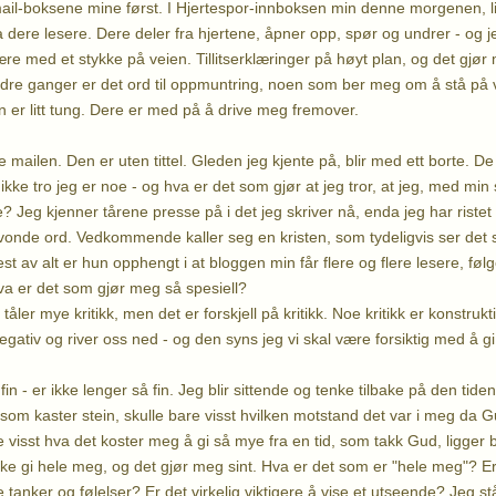
ail-boksene mine først. I Hjertespor-innboksen min denne morgenen, li
ra dere lesere. Dere deler fra hjertene, åpner opp, spør og undrer - og j
re med et stykke på veien. Tillitserklæringer på høyt plan, og det gjø
Andre ganger er det ord til oppmuntring, noen som ber meg om å stå på 
er litt tung. Dere er med på å drive meg fremover.
 mailen. Den er uten tittel. Gleden jeg kjente på, blir med ett borte. De 
kke tro jeg er noe - og hva er det som gjør at jeg tror, at jeg, med min
 Jeg kjenner tårene presse på i det jeg skriver nå, enda jeg har ristet
 vonde ord. Vedkommende kaller seg en kristen, som tydeligvis ser det
st av alt er hun opphengt i at bloggen min får flere og flere lesere, føl
a er det som gjør meg så spesiell?
 tåler mye kritikk, men det er forskjell på kritikk. Noe kritikk er konstrukt
negativ og river oss ned - og den syns jeg vi skal være forsiktig med å g
n - er ikke lenger så fin. Jeg blir sittende og tenke tilbake på den tide
som kaster stein, skulle bare visst hvilken motstand det var i meg d
re visst hva det koster meg å gi så mye fra en tid, som takk Gud, ligger
kke gi hele meg, og det gjør meg sint. Hva er det som er "hele meg"? Er 
e tanker og følelser? Er det virkelig viktigere å vise et utseende? Jeg står