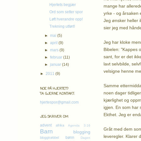
Hjertets begjær
mange har allerede
Ord som setter spor
yrke - og årsaken e
Løft hverandre opp!
Jeg ønsker heller i
Trekning utført!
sier jeg med hånden
►
mai
(5)
Jeg har kloke men
►
april
(9)
Bibelen: "Kappes o
►
mars
(9)
sant, for er det ik
►
februar
(11)
lavt selvbilde, se
►
januar
(14)
velsigne henne med
►
2011
(9)
Samme ettermiddag
NOE PÅ HJERTET?
noen dager tidlige
TA GJERNE KONTAKT:
kjærlighet og oppm
hjertespor@gmail.com
igjen. En som har
Ekthet. Jeg er enda
JEG SKRIVER OM
advent
afrika
Agenda 3:16
Gråt med dem som g
Barn
blogging
leveregler. Klarer
bønn
bloggtrøbbel
Dagen