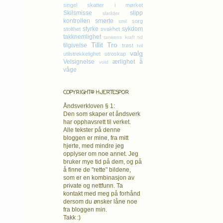
singel
skatter i mørket
Skilsmisse
slipp
sladder
kontrollen
smerte
sorg
smil
styrke
sykdom
stolthet
svakhet
takknemlighet
tankens kraft
tid
Tillit
Tro
tilgivelse
trøst
tvil
valg
utilstrekkelighet
utroskap
Velsignelse
ærlighet
å
vold
våge
COPYRIGHT© HJERTESPOR
Åndsverkloven § 1:
Den som skaper et åndsverk
har opphavsrett
til verket.
Alle tekster på denne
bloggen er mine, fra mitt
hjerte, med mindre jeg
opplyser om noe annet. Jeg
bruker mye tid på dem, og på
å finne de "rette" bildene,
som er en kombinasjon av
private og nettfunn. Ta
kontakt med meg på forhånd
dersom du ønsker låne noe
fra bloggen min.
Takk :)