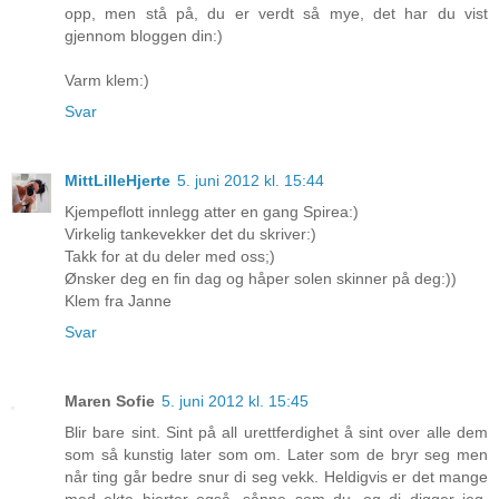
opp, men stå på, du er verdt så mye, det har du vist
gjennom bloggen din:)
Varm klem:)
Svar
MittLilleHjerte
5. juni 2012 kl. 15:44
Kjempeflott innlegg atter en gang Spirea:)
Virkelig tankevekker det du skriver:)
Takk for at du deler med oss;)
Ønsker deg en fin dag og håper solen skinner på deg:))
Klem fra Janne
Svar
Maren Sofie
5. juni 2012 kl. 15:45
Blir bare sint. Sint på all urettferdighet å sint over alle dem
som så kunstig later som om. Later som de bryr seg men
når ting går bedre snur di seg vekk. Heldigvis er det mange