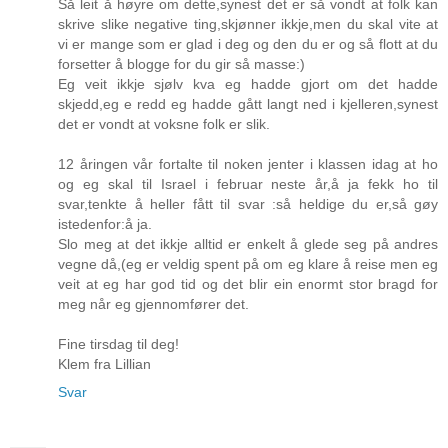
Så leit å høyre om dette,synest det er så vondt at folk kan
skrive slike negative ting,skjønner ikkje,men du skal vite at
vi er mange som er glad i deg og den du er og så flott at du
forsetter å blogge for du gir så masse:)
Eg veit ikkje sjølv kva eg hadde gjort om det hadde
skjedd,eg e redd eg hadde gått langt ned i kjelleren,synest
det er vondt at voksne folk er slik.
12 åringen vår fortalte til noken jenter i klassen idag at ho
og eg skal til Israel i februar neste år,å ja fekk ho til
svar,tenkte å heller fått til svar :så heldige du er,så gøy
istedenfor:å ja.
Slo meg at det ikkje alltid er enkelt å glede seg på andres
vegne då,(eg er veldig spent på om eg klare å reise men eg
veit at eg har god tid og det blir ein enormt stor bragd for
meg når eg gjennomfører det.
Fine tirsdag til deg!
Klem fra Lillian
Svar