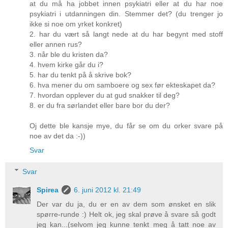
at du må ha jobbet innen psykiatri eller at du har noe
psykiatri i utdanningen din. Stemmer det? (du trenger jo
ikke si noe om yrket konkret)
2. har du vært så langt nede at du har begynt med stoff
eller annen rus?
3. når ble du kristen da?
4. hvem kirke går du i?
5. har du tenkt på å skrive bok?
6. hva mener du om samboere og sex før ekteskapet da?
7. hvordan opplever du at gud snakker til deg?
8. er du fra sørlandet eller bare bor du der?
Oj dette ble kansje mye, du får se om du orker svare på
noe av det da :-))
Svar
Svar
Spirea
6. juni 2012 kl. 21:49
Der var du ja, du er en av dem som ønsket en slik
spørre-runde :) Helt ok, jeg skal prøve å svare så godt
jeg kan...(selvom jeg kunne tenkt meg å tatt noe av