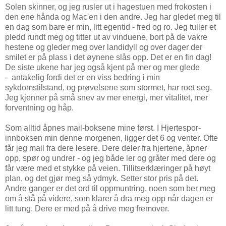
Solen skinner, og jeg rusler ut i hagestuen med frokosten i
den ene hånda og Mac'en i den andre. Jeg har gledet meg til
en dag som bare er min, litt egentid - fred og ro. Jeg tuller et
pledd rundt meg og titter ut av vinduene, bort på de vakre
hestene og gleder meg over landidyll og over dager der
smilet er på plass i det øynene slås opp. Det er en fin dag!
De siste ukene har jeg også kjent på mer og mer glede
- antakelig fordi det er en viss bedring i min
sykdomstilstand, og prøvelsene som stormet, har roet seg.
Jeg kjenner på små snev av mer energi, mer vitalitet, mer
forventning og håp.
Som alltid åpnes mail-boksene mine først. I Hjertespor-
innboksen min denne morgenen, ligger det 6 og venter. Ofte
får jeg mail fra dere lesere. Dere deler fra hjertene, åpner
opp, spør og undrer - og jeg både ler og gråter med dere og
får være med et stykke på veien. Tillitserklæringer på høyt
plan, og det gjør meg så ydmyk. Setter stor pris på det.
Andre ganger er det ord til oppmuntring, noen som ber meg
om å stå på videre, som klarer å dra meg opp når dagen er
litt tung. Dere er med på å drive meg fremover.