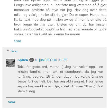
med ekte hjerter også, sånne som du, og di digger jeg.
Lenge leve ærligheten, du har flate meg vært med på å gjør
mennsker bevisste på mye tror jeg. Hev deg over dette
tullet, og velsign heller slik du gjør. Du er super. Har jo hatt
litt kontakt med deg på mailen av og til men lurer ofte på
hvor lenge du har vært kristen og om du har kristen
bakgrunn/oppvekst også? :-) fint med spørrerunde :-) gode
spriea ha en fin kveld nå. klemm fra maren
Svar
Svar
Spirea
6. juni 2012 kl. 12:32
Takk for gode ord, Maren :) Jeg har vokst opp i en
kristen familie, men tok et standpunkt da jeg var
tenåring. Jeg var 15 år den dagen jeg valgte å følge
Jesus fullt og helt. Det har jeg aldri angret. Hvor lenge
jeg da har vært kristen...tja, si det...litt over 20 år ;) God
klem til deg
Svar