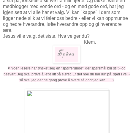
å stå på, fortsette å skrive fra mitt hjerte. Og takket være en
medblogger med vonde ord - og en med gode ord, har jeg
igjen sett at vi alle har et valg. Vi kan "kappe" i dem som
ligger nede slik at vi føler oss bedre - eller vi kan oppmuntre
og hedre hverandre, løfte hverandre opp og gi hverandre
ære.
Jesus ville valgt det siste. Hva velger du?
Klem,
♥ Noen lesere har ønsket seg en "spørrerunde", der spørsmål blir stilt - og
besvart. Jeg skal prøve å lette litt på sløret.
Er det noe du har lurt på, spør i vei -
så skal jeg denne gang prøve å svare så godt jeg kan... :)