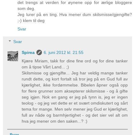
det trengs at verden for øynene opp for ærlige bloggere
som deg.
Jeg lurer på en ting. Hva mener dum skilsmisse/gjengifte?
;-) klem til deg
Svar
Svar
Spirea
6. juni 2012 kl. 21:55
Kjære Miriam, takk for dine fine ord og for dine tanker
om å tipse Vårt Land... ;)
Skilsmisse og gjengifte... Jeg har veldig mange tanker
rundt dette, og kort fortalt så tror jeg på en Gud full av
kjærlighet, ikke fordømmelse. Bibelen åpner også opp
for flere grunner som aksepterer skilsmisse - og å gifte
seg igjen. Nok en gang er jeg på tynn is, jeg er ingen
teolog - og jeg vet dette er et svært omdiskutert og sårt
tema for mange. Men selv mener jeg Gud er kjærlighet,
full av nåde og barmhjertighet - og det sier vel alt om
hva jeg mener om den saken...? :)
Svar