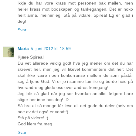
ikkje du har vore krass mot personen bak mailen, men
heller krass mot bodskapen og tankegangen. Det er noko
heilt anna, meiner eg. Stå på vidare, Spirea! Eg er glad i
deg!
Svar
Maria
5. juni 2012 kl. 18:59
Kjære Spirea!
Du vet allerede veldig godt hva jeg mener om det du har
skrevet her, men jeg vil likevel kommentere det her: Det
skal ikke være noen konkurranse mellom de som påstår
seg å tjene Gud. Vi er jo i samme familie og burde heie på
hverandre og glede oss over andres fremgang!
Jeg blir så glad når jeg ser hvordan antallet følgere bare
stiger her inne hos deg! :D
Så bra at så mange får lese alt det gode du deler (selv om
noe av det også er vondt!)
Stå på videre! :)
God klem fra meg
Svar