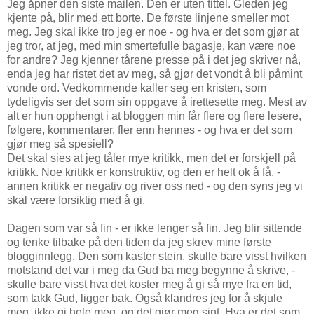
Jeg åpner den siste mailen. Den er uten tittel. Gleden jeg
kjente på, blir med ett borte. De første linjene smeller mot
meg. Jeg skal ikke tro jeg er noe - og hva er det som gjør at
jeg tror, at jeg, med min smertefulle bagasje, kan være noe
for andre? Jeg kjenner tårene presse på i det jeg skriver nå,
enda jeg har ristet det av meg, så gjør det vondt å bli påmint
vonde ord. Vedkommende kaller seg en kristen, som
tydeligvis ser det som sin oppgave å irettesette meg. Mest av
alt er hun opphengt i at bloggen min får flere og flere lesere,
følgere, kommentarer, fler enn hennes - og hva er det som
gjør meg så spesiell?
Det skal sies at jeg tåler mye kritikk, men det er forskjell på
kritikk. Noe kritikk er konstruktiv, og den er helt ok å få, -
annen kritikk er negativ og river oss ned - og den syns jeg vi
skal være forsiktig med å gi.
Dagen som var så fin - er ikke lenger så fin. Jeg blir sittende
og tenke tilbake på den tiden da jeg skrev mine første
blogginnlegg. Den som kaster stein, skulle bare visst hvilken
motstand det var i meg da Gud ba meg begynne å skrive, -
skulle bare visst hva det koster meg å gi så mye fra en tid,
som takk Gud, ligger bak. Også klandres jeg for å skjule
meg, ikke gi hele meg, og det gjør meg sint. Hva er det som