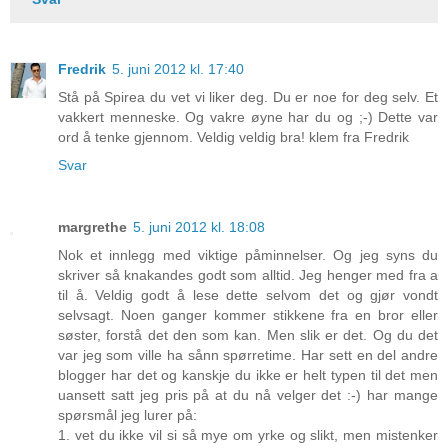
Fredrik
5. juni 2012 kl. 17:40
Stå på Spirea du vet vi liker deg. Du er noe for deg selv. Et
vakkert menneske. Og vakre øyne har du og ;-) Dette var
ord å tenke gjennom. Veldig veldig bra! klem fra Fredrik
Svar
margrethe
5. juni 2012 kl. 18:08
Nok et innlegg med viktige påminnelser. Og jeg syns du
skriver så knakandes godt som alltid. Jeg henger med fra a
til å. Veldig godt å lese dette selvom det og gjør vondt
selvsagt. Noen ganger kommer stikkene fra en bror eller
søster, forstå det den som kan. Men slik er det. Og du det
var jeg som ville ha sånn spørretime. Har sett en del andre
blogger har det og kanskje du ikke er helt typen til det men
uansett satt jeg pris på at du nå velger det :-) har mange
spørsmål jeg lurer på:
1. vet du ikke vil si så mye om yrke og slikt, men mistenker