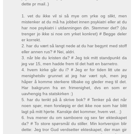
dette pr mail..)
1. vet du ikke vil si så mye om yrke og slikt, men
mistenker at du må ha jobbet innen psykiatri eller at du
har noe psykiatri i utdanningen din. Stemmer det? (du
trenger jo ikke si noe om yrket konkret) # Begge deler
er korrekt.
2. har du vært så langt nede at du har begynt med stoff
eller annen rus? # Nei, aldri.
3. når ble du kristen da? # Jeg tok mitt standpunkt da
jeg var 15, men hadde frem til det hatt en barnetro.
4. hvem kirke går du i? # Jeg er for tiden litt ute av
menighetsliv grunnet at jeg har vært syk, men jeg
håper å komme sterkere tilbake og gleder meg til det.
Har bakgrunn fra en frimenighet, dvs en som er
uavhengig fra statskirken :)
5. har du tenkt på å skrive bok? # Tenker på det når
noen spør, men foreløpig er det ikke noe som har blitt
lagt på mitt hjerte. Kanskje det kommer, hvem vet.. ;)
6. hva mener du om samboere og sex før ekteskapet
da? # To store spørsmål du stiller. Min kortversjon blir
dette: Jeg tror Gud verdsetter ekteskapet, der man gir