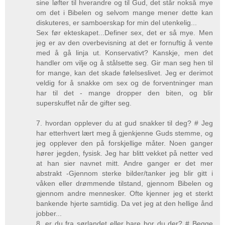
sine løfter til hverandre og til Gud, det står nokså mye
om det i Bibelen og selvom mange mener dette kan
diskuteres, er samboerskap for min del utenkelig...
Sex før ekteskapet...Definer sex, det er så mye. Men
jeg er av den overbevisning at det er fornuftig å vente
med å gå linja ut. Konservativt? Kanskje, men det
handler om vilje og å stålsette seg. Gir man seg hen til
for mange, kan det skade følelseslivet. Jeg er derimot
veldig for å snakke om sex og de forventninger man
har til det - mange dropper den biten, og blir
superskuffet når de gifter seg.
7. hvordan opplever du at gud snakker til deg? # Jeg
har etterhvert lært meg å gjenkjenne Guds stemme, og
jeg opplever den på forskjellige måter. Noen ganger
hører jegden, fysisk. Jeg har blitt vekket på netter ved
at han sier navnet mitt. Andre ganger er det mer
abstrakt -Gjennom sterke bilder/tanker jeg blir gitt i
våken eller drømmende tilstand, gjennom Bibelen og
gjennom andre mennesker. Ofte kjenner jeg et sterkt
bankende hjerte samtidig. Da vet jeg at den hellige ånd
jobber...
8. er du fra sørlandet eller bare bor du der? # Begge