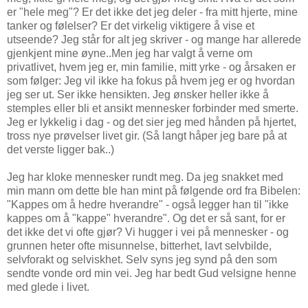
er "hele meg"? Er det ikke det jeg deler - fra mitt hjerte, mine
tanker og følelser? Er det virkelig viktigere å vise et
utseende? Jeg står for alt jeg skriver - og mange har allerede
gjenkjent mine øyne..Men jeg har valgt å verne om
privatlivet, hvem jeg er, min familie, mitt yrke - og årsaken er
som følger: Jeg vil ikke ha fokus på hvem jeg er og hvordan
jeg ser ut. Ser ikke hensikten. Jeg ønsker heller ikke å
stemples eller bli et ansikt mennesker forbinder med smerte.
Jeg er lykkelig i dag - og det sier jeg med hånden på hjertet,
tross nye prøvelser livet gir. (Så langt håper jeg bare på at
det verste ligger bak..)
Jeg har kloke mennesker rundt meg. Da jeg snakket med
min mann om dette ble han mint på følgende ord fra Bibelen:
"Kappes om å hedre hverandre" - også legger han til "ikke
kappes om å "kappe" hverandre". Og det er så sant, for er
det ikke det vi ofte gjør? Vi hugger i vei på mennesker - og
grunnen heter ofte misunnelse, bitterhet, lavt selvbilde,
selvforakt og selviskhet. Selv syns jeg synd på den som
sendte vonde ord min vei. Jeg har bedt Gud velsigne henne
med glede i livet.