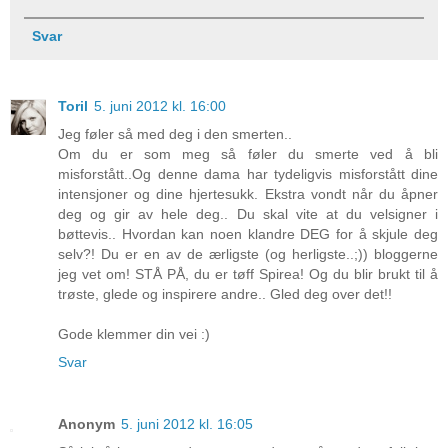
Svar
Toril
5. juni 2012 kl. 16:00
Jeg føler så med deg i den smerten..
Om du er som meg så føler du smerte ved å bli
misforstått..Og denne dama har tydeligvis misforstått dine
intensjoner og dine hjertesukk. Ekstra vondt når du åpner
deg og gir av hele deg.. Du skal vite at du velsigner i
bøttevis.. Hvordan kan noen klandre DEG for å skjule deg
selv?! Du er en av de ærligste (og herligste..;)) bloggerne
jeg vet om! STÅ PÅ, du er tøff Spirea! Og du blir brukt til å
trøste, glede og inspirere andre.. Gled deg over det!!
Gode klemmer din vei :)
Svar
Anonym
5. juni 2012 kl. 16:05