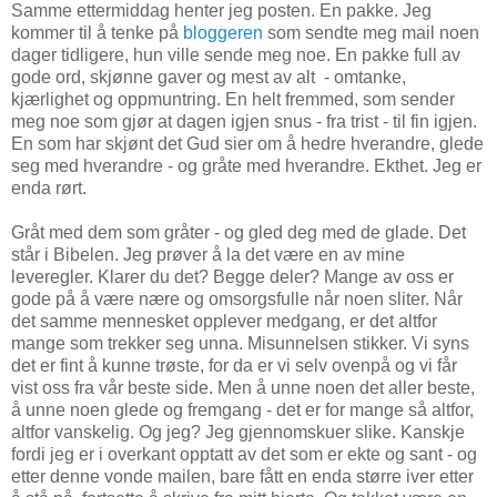
Samme ettermiddag henter jeg posten. En pakke. Jeg
kommer til å tenke på
bloggeren
som sendte meg mail noen
dager tidligere, hun ville sende meg noe. En pakke full av
gode ord, skjønne gaver og mest av alt - omtanke,
kjærlighet og oppmuntring. En helt fremmed, som sender
meg noe som gjør at dagen igjen snus - fra trist - til fin igjen.
En som har skjønt det Gud sier om å hedre hverandre, glede
seg med hverandre - og gråte med hverandre. Ekthet. Jeg er
enda rørt.
Gråt med dem som gråter - og gled deg med de glade. Det
står i Bibelen. Jeg prøver å la det være en av mine
leveregler. Klarer du det? Begge deler? Mange av oss er
gode på å være nære og omsorgsfulle når noen sliter. Når
det samme mennesket opplever medgang, er det altfor
mange som trekker seg unna. Misunnelsen stikker. Vi syns
det er fint å kunne trøste, for da er vi selv ovenpå og vi får
vist oss fra vår beste side. Men å unne noen det aller beste,
å unne noen glede og fremgang - det er for mange så altfor,
altfor vanskelig. Og jeg? Jeg gjennomskuer slike. Kanskje
fordi jeg er i overkant opptatt av det som er ekte og sant - og
etter denne vonde mailen, bare fått en enda større iver etter