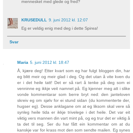
mennesket med glede og fred?
KRUSEDULL
9. juni 2012 kl. 12:07
Eg er veldig enig med deg i dette Spirea!
Svar
Maria
5. juni 2012 kl. 18:47
Å, kjære deg! Etter kvart som eg har fulgt bloggen din, har
eg blitt meir og meir glad i deg. Og det utan å vite kven du
er i det heile tatt! Det er så rart å tenke på deg som ei
venninne eg ikkje veit namnet på. Eg kjenner meg att i slike
vonde kommentarar som berre bryt ned: den janteloven
skreiv eg om sjølv for ei stund sidan (du kommenterte der,
hugser eg). Desse anklagane om at eg liksom skal vere så
synleg heile tida er ikkje trivelege i det heile. Det var eit
viktig vers mannen din vart mint på, og eg trur det er viktig å
ta det til seg. Ser du har fått ein kommentar om at du
kanskje var for krass mot den som sendte mailen. Eg synes