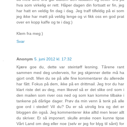
hva som virkelig er rett. Håper dagen din fortsatt er fin, jeg
har hatt en veldig fin dag i dag. Jeg traff tilfeldig på ei som
jeg ikke har møtt på veldig lenge og vi fikk oss en god prat
over en kopp kaffe og te i dag:)
Klem fra meg:)
Svar
Anonym
5. juni 2012 kl. 17:32
Kjære goe du, dette var steintøff lesning. Tårene rant
sammen med deg underveis, for jeg skjønner dette må ha
gjort ondt. Men du se på alle fine kommentarer du allerede
har fått. Fokus på dem, ikke på en drittmail. Jeg tror du har
klart riste det av deg, men likevel så er det slike ord som i
den mailen som river oss ned og som kan komme tilbake i
tankene på dårlige dager. Prøv da min venn å tenk på alle
goe ord i stedet! Vil du? Du er så utrolig bra og det er
bloggen din også. Jeg kommenterer ikke alltd men leser allt
du skriver. Er så imponert. skulle ønske noen kunne tipse
Vårt Land om deg eller noe (selv er jeg for blyg til sånt) for