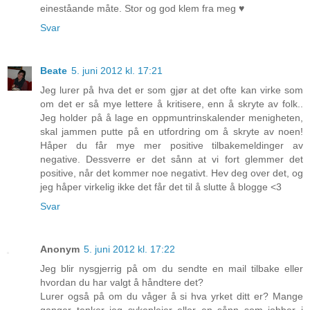
eineståande måte. Stor og god klem fra meg ♥
Svar
Beate
5. juni 2012 kl. 17:21
Jeg lurer på hva det er som gjør at det ofte kan virke som
om det er så mye lettere å kritisere, enn å skryte av folk..
Jeg holder på å lage en oppmuntrinskalender menigheten,
skal jammen putte på en utfordring om å skryte av noen!
Håper du får mye mer positive tilbakemeldinger av
negative. Dessverre er det sånn at vi fort glemmer det
positive, når det kommer noe negativt. Hev deg over det, og
jeg håper virkelig ikke det får det til å slutte å blogge <3
Svar
Anonym
5. juni 2012 kl. 17:22
Jeg blir nysgjerrig på om du sendte en mail tilbake eller
hvordan du har valgt å håndtere det?
Lurer også på om du våger å si hva yrket ditt er? Mange
ganger tenker jeg sykepleier eller en sånn som jobber i