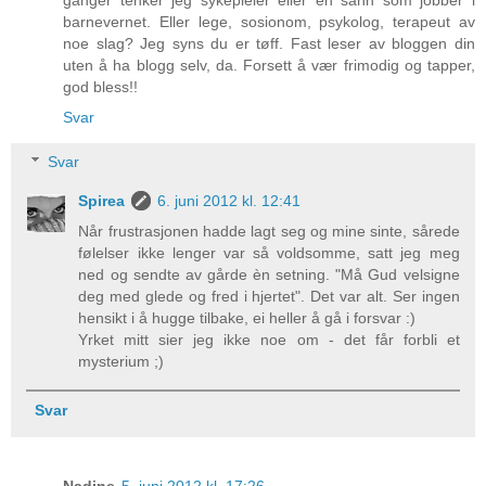
barnevernet. Eller lege, sosionom, psykolog, terapeut av
noe slag? Jeg syns du er tøff. Fast leser av bloggen din
uten å ha blogg selv, da. Forsett å vær frimodig og tapper,
god bless!!
Svar
Svar
Spirea
6. juni 2012 kl. 12:41
Når frustrasjonen hadde lagt seg og mine sinte, sårede
følelser ikke lenger var så voldsomme, satt jeg meg
ned og sendte av gårde èn setning. "Må Gud velsigne
deg med glede og fred i hjertet". Det var alt. Ser ingen
hensikt i å hugge tilbake, ei heller å gå i forsvar :)
Yrket mitt sier jeg ikke noe om - det får forbli et
mysterium ;)
Svar