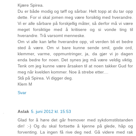
Kjære Spirea.
Du er både modig og tøff og sårbar. Helt topp at du tar opp
dette. For vi skal jomen meg være forsiktig med hverandre.
Vi er alle sårbare på forskjellig måter, så derfor må vi være
meget forsiktige med å kritisere og si vonde ting til
hverandre. Trå varsomt menneske.
Om vi alle kan løfte hverandre opp, vil verden bli et bedre
sted å være. Om vi bare kunne sende smil, gode ord,
klemmer, varme, oppmuntringer, ja, da gjør vi jo dagen
enda bedre for noen. Det synes jeg må være veldig viktig.
Tenk om jeg kunne være årsaken til at noen takker Gud for
meg når kvelden kommer. Noe å strebe etter....
Stå på Spirea. Vi digger deg.
Klem M
Svar
Aslak
5. juni 2012 kl. 15:53
Glad for å høre det går fremover med sykdomstilstanden
din! :-) Og du skal fortsette å kjenne på glede, håp og
forventing. La ingen få rive deg ned. Gå videre med rak