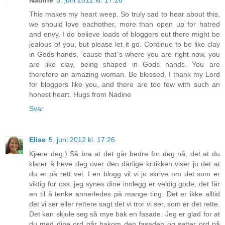
Nadine
5. juni 2012 kl. 17:26
This makes my heart weep. So truly sad to hear about this,
we should love eachother, more than open up for hatred
and envy. I do believe loads of bloggers out there might be
jealous of you, but please let it go. Continue to be like clay
in Gods hands, 'cause that`s where you are right now, you
are like clay, being shaped in Gods hands. You are
therefore an amazing woman. Be blessed, I thank my Lord
for bloggers like you, and there are too few with such an
honest heart. Hugs from Nadine
Svar
Elise
5. juni 2012 kl. 17:26
Kjære deg:) Så bra at det går bedre for deg nå, det at du
klarer å heve deg over den dårlige kritikken viser jo det at
du er på rett vei. I en blogg vil vi jo skrive om det som er
viktig for oss, jeg synes dine innlegg er veldig gode, det får
en til å tenke annerledes på mange ting. Det er ikke alltid
det vi ser eller rettere sagt det vi tror vi ser, som er det rette.
Det kan skjule seg så mye bak en fasade. Jeg er glad for at
du med dine ord går bakom den fasaden og setter ord på