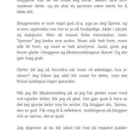
bloggene, kan de vel holde seg unna. Sikkert flere som
opplever dette, og da skal du jammen være sterkt for å
takle det.
Bloggverden er som regel god, bl.a. pga av deg Spirea, og
vi som oppholder oss her er jo så forskjellige, både i uttrykk
og bakgrunn. Men så masse flotte mennesker, noen
"kjenner" jeg bedre enn andre. Noen står helt frem, noen
står litt frem, og noen er helt anonyme. Javel, greit, jeg
finner glede i bloggene og tilbakemeldingene likevel. Og det
gjør meg godt.
Derfor blir jeg så forundra når noen vil ødelegge, hva er
vitsen? Jeg håper jeg aldri blir utsatt for dette, men det
finnes tydeligvis ingen garantier.
Når jeg får tilbakemelding på at jeg har gledet noen med
ord og/eller bilder, blir jeg så glad. Det gjør godt å høre at
det jeg gjorde betyr noe for andre. Og bloggen din, Spirea,
den er god. Får meg til å reflektere, meldingene på bloggen
min er varme, det er godt.
Jeg skjønner at du blir såret når noe så negativt dukker