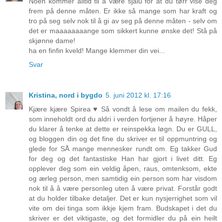
Noen kommer alltid til å være sjalu for at du tørr vise deg
frem på denne måten. Er ikke så mange som har kraft og
tro på seg selv nok til å gi av seg på denne måten - selv om
det er maaaaaaaange som sikkert kunne ønske det! Stå på
skjønne dame!
ha en finfin kveld! Mange klemmer din vei...
Svar
Kristina, nord i bygdo
5. juni 2012 kl. 17:16
Kjære kjære Spirea ♥ Så vondt å lese om mailen du fekk,
som inneholdt ord du aldri i verden fortjener å høyre. Håper
du klarer å tenke at dette er reinspekka løgn. Du er GULL,
og bloggen din og det fine du skriver er til oppmuntring og
glede for SÅ mange mennesker rundt om. Eg takker Gud
for deg og det fantastiske Han har gjort i livet ditt. Eg
opplever deg som ein veldig åpen, raus, omtenksom, ekte
og ærleg person, men samtidig ein person som har visdom
nok til å å være personleg uten å være privat. Forstår godt
at du holder tilbake detaljer. Det er kun nysjerrighet som vil
vite om dei tinga som ikkje kjem fram. Budskapet i det du
skriver er det viktigaste, og det formidler du på ein heilt