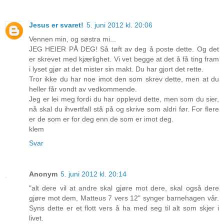
Jesus er svaret!
5. juni 2012 kl. 20:06
Vennen min, og søstra mi...
JEG HEIER PÅ DEG! Så tøft av deg å poste dette. Og det
er skrevet med kjærlighet. Vi vet begge at det å få ting fram
i lyset gjør at det mister sin makt. Du har gjort det rette.
Tror ikke du har noe imot den som skrev dette, men at du
heller får vondt av vedkommende.
Jeg er lei meg fordi du har opplevd dette, men som du sier,
nå skal du ihvertfall stå på og skrive som aldri før. For flere
er de som er for deg enn de som er imot deg.
klem
Svar
Anonym
5. juni 2012 kl. 20:14
"alt dere vil at andre skal gjøre mot dere, skal også dere
gjøre mot dem, Matteus 7 vers 12" synger barnehagen vår.
Syns dette er et flott vers å ha med seg til alt som skjer i
livet.