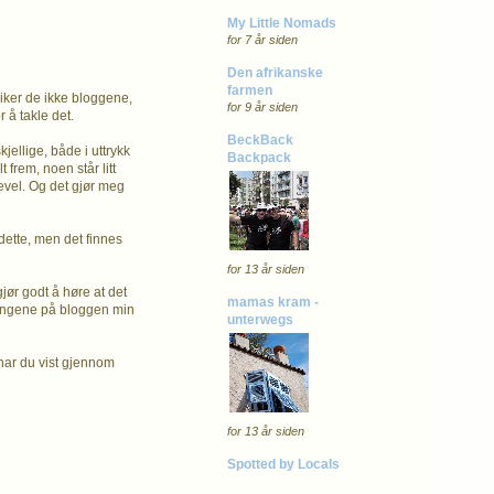
My Little Nomads
for 7 år siden
Den afrikanske
farmen
iker de ikke bloggene,
for 9 år siden
 å takle det.
BeckBack
jellige, både i uttrykk
Backpack
frem, noen står litt
evel. Og det gjør meg
 dette, men det finnes
for 13 år siden
gjør godt å høre at det
mamas kram -
ldingene på bloggen min
unterwegs
 har du vist gjennom
for 13 år siden
Spotted by Locals