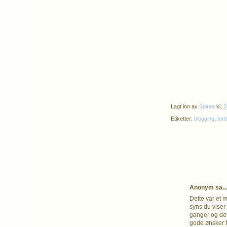
Lagt inn av
Spirea
kl.
3
Etiketter:
blogging
,
for
Anonym sa...
Dette var et 
syns du viser
ganger og det 
gode ønsker f