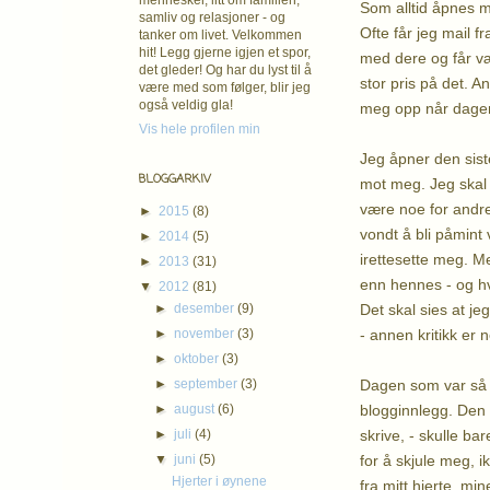
mennesker, litt om familien,
Som alltid åpnes m
samliv og relasjoner - og
Ofte får jeg mail f
tanker om livet. Velkommen
hit! Legg gjerne igjen et spor,
med dere og får væ
det gleder! Og har du lyst til å
stor pris på det. 
være med som følger, blir jeg
også veldig gla!
meg opp når dagen 
Vis hele profilen min
Jeg åpner den siste
BLOGGARKIV
mot meg. Jeg skal i
være noe for andre?
►
2015
(8)
vondt å bli påmint
►
2014
(5)
irettesette meg. Me
►
2013
(31)
enn hennes - og hv
▼
2012
(81)
Det skal sies at jeg
►
desember
(9)
- annen kritikk er 
►
november
(3)
►
oktober
(3)
Dagen som var så fi
►
september
(3)
blogginnlegg. Den 
►
august
(6)
skrive, - skulle ba
►
juli
(4)
for å skjule meg, i
▼
juni
(5)
Hjerter i øynene
fra mitt hjerte, min