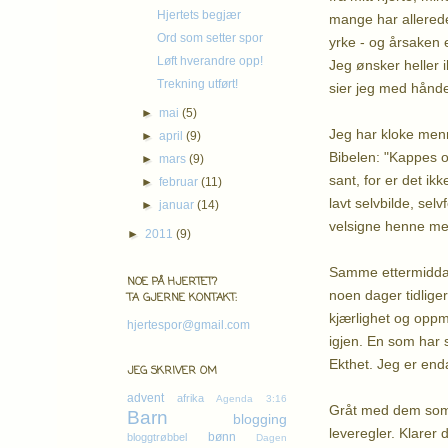
Hjertets begjær
mange har allerede
Ord som setter spor
yrke - og årsaken e
Løft hverandre opp!
Jeg ønsker heller i
Trekning utført!
sier jeg med hånden
►
mai
(5)
Jeg har kloke men
►
april
(9)
Bibelen: "Kappes o
►
mars
(9)
sant, for er det ik
►
februar
(11)
lavt selvbilde, se
►
januar
(14)
velsigne henne med
►
2011
(9)
Samme ettermiddag
NOE PÅ HJERTET?
noen dager tidlige
TA GJERNE KONTAKT:
kjærlighet og oppm
hjertespor@gmail.com
igjen. En som har
Ekthet. Jeg er enda
JEG SKRIVER OM
advent
afrika
Agenda 3:16
Gråt med dem som g
Barn
blogging
leveregler. Klarer
bønn
bloggtrøbbel
Dagen