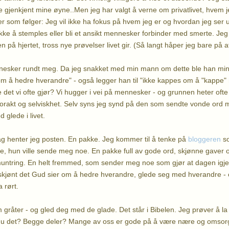
 gjenkjent mine øyne..Men jeg har valgt å verne om privatlivet, hvem jeg
r som følger: Jeg vil ikke ha fokus på hvem jeg er og hvordan jeg ser u
kke å stemples eller bli et ansikt mennesker forbinder med smerte. Jeg e
 på hjertet, tross nye prøvelser livet gir. (Så langt håper jeg bare på at
nesker rundt meg. Da jeg snakket med min mann om dette ble han mint
m å hedre hverandre" - også legger han til "ikke kappes om å "kappe" 
ke det vi ofte gjør? Vi hugger i vei på mennesker - og grunnen heter ofte
lvforakt og selviskhet. Selv syns jeg synd på den som sendte vonde ord 
 glede i livet.
 henter jeg posten. En pakke. Jeg kommer til å tenke på
bloggeren
so
re, hun ville sende meg noe. En pakke full av gode ord, skjønne gaver 
untring. En helt fremmed, som sender meg noe som gjør at dagen igjen snu
 skjønt det Gud sier om å hedre hverandre, glede seg med hverandre -
 rørt.
råter - og gled deg med de glade. Det står i Bibelen. Jeg prøver å l
 du det? Begge deler? Mange av oss er gode på å være nære og omsorgsf