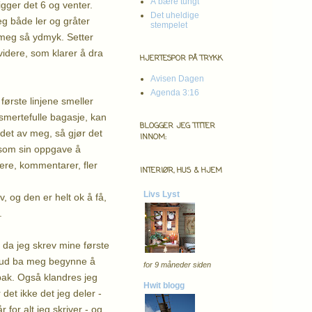
Å bære tungt
gger det 6 og venter.
Det uheldige
eg både ler og gråter
stempelet
r meg så ydmyk. Setter
videre, som klarer å dra
HJERTESPOR PÅ TRYKK
Avisen Dagen
Agenda 3:16
første linjene smeller
 smertefulle bagasje, kan
BLOGGER JEG TITTER
 det av meg, så gjør det
INNOM:
 som sin oppgave å
gere, kommentarer, fler
INTERIØR, HUS & HJEM
Livs Lyst
iv, og den er helt ok å få,
i.
n da jeg skrev mine første
a Gud ba meg begynne å
for 9 måneder siden
 bak. Også klandres jeg
Hwit blogg
det ikke det jeg deler -
 for alt jeg skriver - og