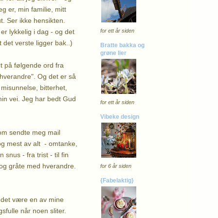
 er, min familie, mitt
t. Ser ikke hensikten.
r lykkelig i dag - og det
for ett år siden
 det verste ligger bak..)
Bratte bakka og
grøne lier
 på følgende ord fra
hverandre". Og det er så
 misunnelse, bitterhet,
min vei. Jeg har bedt Gud
for ett år siden
Vibeke design
m sendte meg mail
og mest av alt - omtanke,
s - fra trist - til fin
 og gråte med hverandre.
for 6 år siden
{Fabelaktig}
a det være en av mine
ulle når noen sliter.