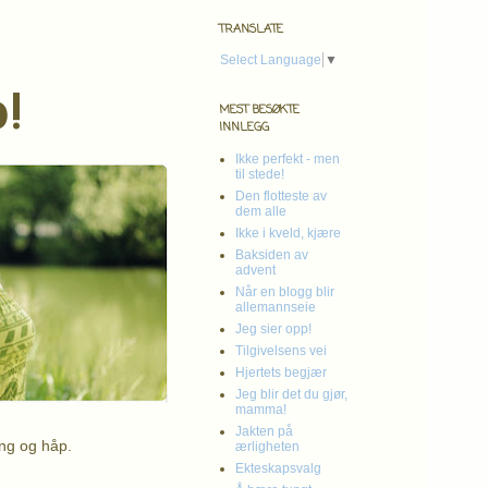
TRANSLATE
Select Language
▼
!
MEST BESØKTE
INNLEGG
Ikke perfekt - men
til stede!
Den flotteste av
dem alle
Ikke i kveld, kjære
Baksiden av
advent
Når en blogg blir
allemannseie
Jeg sier opp!
Tilgivelsens vei
Hjertets begjær
Jeg blir det du gjør,
mamma!
Jakten på
ing og håp.
ærligheten
Ekteskapsvalg