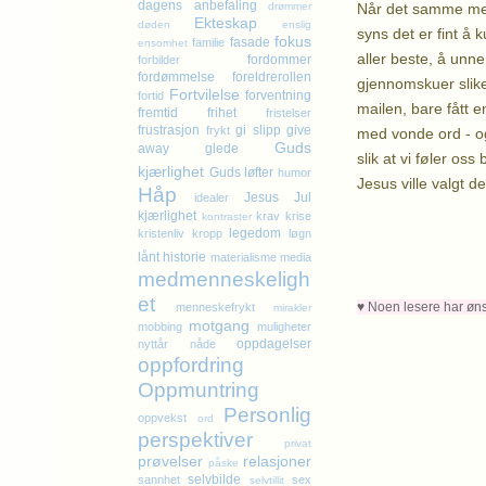
dagens anbefaling
Når det samme men
drømmer
Ekteskap
døden
enslig
syns det er fint å 
fokus
fasade
familie
ensomhet
aller beste, å unn
fordommer
forbilder
fordømmelse
foreldrerollen
gjennomskuer slike
Fortvilelse
forventning
fortid
mailen, bare fått e
fremtid
frihet
fristelser
frustrasjon
gi slipp
give
frykt
med vonde ord - og
Guds
away
glede
slik at vi føler o
kjærlighet
Guds løfter
humor
Jesus ville valgt d
Håp
Jesus
Jul
idealer
K
kjærlighet
krav
krise
kontraster
legedom
kristenliv
kropp
løgn
lånt historie
materialisme
media
medmenneskeligh
et
♥ Noen lesere har ønske
menneskefrykt
mirakler
motgang
mobbing
muligheter
oppdagelser
nyttår
nåde
oppfordring
Oppmuntring
Personlig
oppvekst
ord
perspektiver
privat
prøvelser
relasjoner
påske
selvbilde
sannhet
sex
selvtillit