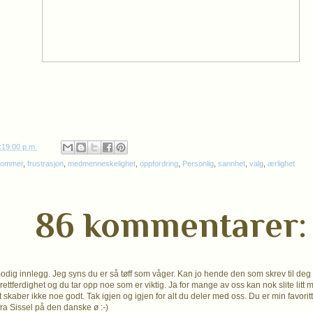
:19:00 p.m.
dommer
,
frustrasjon
,
medmenneskelighet
,
oppfordring
,
Personlig
,
sannhet
,
valg
,
ærlighet
86 kommentarer:
modig innlegg. Jeg syns du er så tøff som våger. Kan jo hende den som skrev til deg
 rettferdighet og du tar opp noe som er viktig. Ja for mange av oss kan nok slite li
skaber ikke noe godt. Tak igjen og igjen for alt du deler med oss. Du er min favorit
ra Sissel på den danske ø :-)