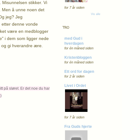
Misunnelsen stikker. Vi
for 7 år siden
ide. Men å unne noen det
Vis alle
 Og jeg? Jeg
og etter denne vonde
TRO
 takket være en medblogger
pe" i dem som ligger nede
med Gud i
hverdagen
p og gi hverandre ære.
for én måned siden
Kristenbloggen
for én måned siden
Ett ord for dagen
for 2 år siden
Livet i Ordet
tt på sløret.
Er det noe du har
)
for 7 år siden
Fra Guds hjerte