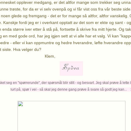
nesket opplever medgang, er det altfor mange som trekker seg unna. 
kunne trøste, for da er vi selv ovenpå og vi får vist oss fra vår beste s
e noen glede og fremgang - det er for mange så altfor, altfor vanskelig.
. Kanskje fordi jeg er i overkant opptatt av det som er ekte og sant - 
n enda større iver etter å stå på, fortsette å skrive fra mitt hjerte. Og
 en med gode ord, har jeg igjen sett at vi alle har et valg. Vi kan "kap
ss bedre - eller vi kan oppmuntre og hedre hverandre, løfte hverandre op
et siste. Hva velger du?
lem,
t seg en "spørrerunde", der spørsmål blir stilt - og besvart. Jeg skal prøve å lette li
lurt på, spør i vei - så skal jeg denne gang prøve å svare så godt jeg kan... :