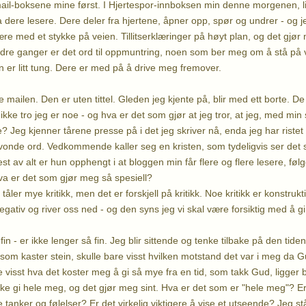
ail-boksene mine først. I Hjertespor-innboksen min denne morgenen, li
ra dere lesere. Dere deler fra hjertene, åpner opp, spør og undrer - og j
re med et stykke på veien. Tillitserklæringer på høyt plan, og det gjø
Andre ganger er det ord til oppmuntring, noen som ber meg om å stå på 
er litt tung. Dere er med på å drive meg fremover.
 mailen. Den er uten tittel. Gleden jeg kjente på, blir med ett borte. De 
kke tro jeg er noe - og hva er det som gjør at jeg tror, at jeg, med min
 Jeg kjenner tårene presse på i det jeg skriver nå, enda jeg har ristet
 vonde ord. Vedkommende kaller seg en kristen, som tydeligvis ser det
st av alt er hun opphengt i at bloggen min får flere og flere lesere, føl
a er det som gjør meg så spesiell?
 tåler mye kritikk, men det er forskjell på kritikk. Noe kritikk er konstrukt
negativ og river oss ned - og den syns jeg vi skal være forsiktig med å g
n - er ikke lenger så fin. Jeg blir sittende og tenke tilbake på den tide
som kaster stein, skulle bare visst hvilken motstand det var i meg d
re visst hva det koster meg å gi så mye fra en tid, som takk Gud, ligger
kke gi hele meg, og det gjør meg sint. Hva er det som er "hele meg"? Er 
e tanker og følelser? Er det virkelig viktigere å vise et utseende? Jeg står