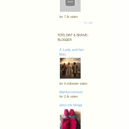
for 7 år siden
Vis alle
FOTO, DIKT & SKRIVE-
BLOGGER
A Lady and her
Mac
for 4 måneder siden
Mørkerommet
for 2 år siden
amo sin blogg