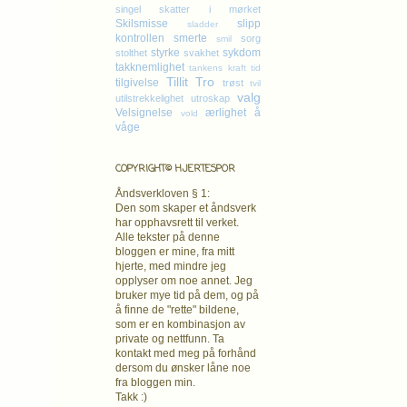
singel
skatter i mørket
Skilsmisse
slipp
sladder
kontrollen
smerte
sorg
smil
styrke
sykdom
stolthet
svakhet
takknemlighet
tankens kraft
tid
Tillit
Tro
tilgivelse
trøst
tvil
valg
utilstrekkelighet
utroskap
Velsignelse
ærlighet
å
vold
våge
COPYRIGHT© HJERTESPOR
Åndsverkloven § 1:
Den som skaper et åndsverk
har opphavsrett
til verket.
Alle tekster på denne
bloggen er mine, fra mitt
hjerte, med mindre jeg
opplyser om noe annet. Jeg
bruker mye tid på dem, og på
å finne de "rette" bildene,
som er en kombinasjon av
private og nettfunn. Ta
kontakt med meg på forhånd
dersom du ønsker låne noe
fra bloggen min.
Takk :)