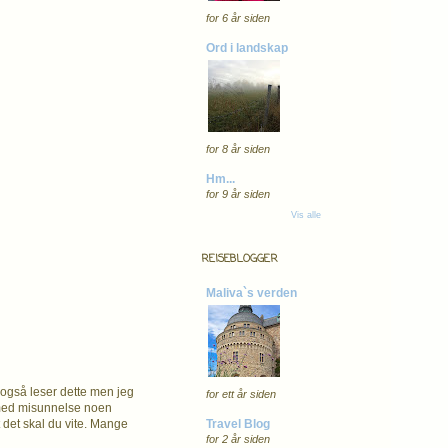
for 6 år siden
Ord i landskap
for 8 år siden
Hm...
for 9 år siden
Vis alle
REISEBLOGGER
Maliva`s verden
 også leser dette men jeg
for ett år siden
tt med misunnelse noen
Travel Blog
t det skal du vite. Mange
for 2 år siden