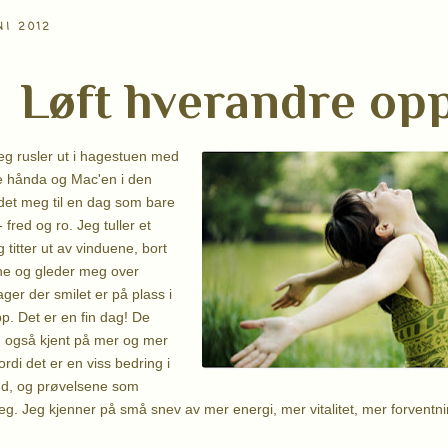
NI 2012
Løft hverandre opp
jeg rusler ut i hagestuen med
e hånda og Mac'en i den
det meg til en dag som bare
- fred og ro. Jeg tuller et
titter ut av vinduene, bort
ne og gleder meg over
ager der smilet er på plass i
p. Det er en fin dag! De
g også kjent på mer og mer
ordi det er en viss bedring i
nd, og prøvelsene som
seg. Jeg kjenner på små snev av mer energi, mer vitalitet, mer forventn