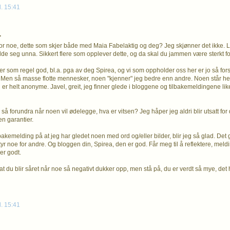
l. 15:41
.
for noe, dette som skjer både med Maia Fabelaktig og deg? Jeg skjønner det ikke. L
lde seg unna. Sikkert flere som opplever dette, og da skal du jammen være sterkt for
r som regel god, bl.a. pga av deg Spirea, og vi som oppholder oss her er jo så forsk
Men så masse flotte mennesker, noen "kjenner" jeg bedre enn andre. Noen står helt 
 er helt anonyme. Javel, greit, jeg finner glede i bloggene og tilbakemeldingene lik
g så forundra når noen vil ødelegge, hva er vitsen? Jeg håper jeg aldri blir utsatt for
en garantier.
lbakemelding på at jeg har gledet noen med ord og/eller bilder, blir jeg så glad. Det 
tyr noe for andre. Og bloggen din, Spirea, den er god. Får meg til å reflektere, me
er godt.
at du blir såret når noe så negativt dukker opp, men stå på, du er verdt så mye, det
l. 15:41