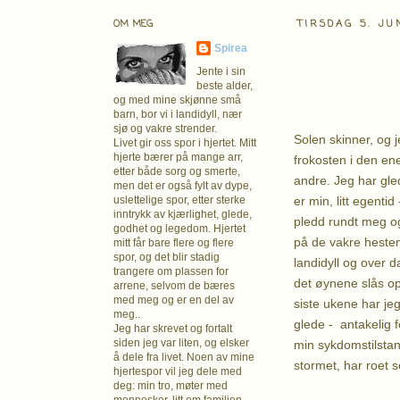
OM MEG
TIRSDAG 5. JU
Spirea
Jente i sin
beste alder,
og med mine skjønne små
barn, bor vi i landidyll, nær
sjø og vakre strender.
Solen skinner, og 
Livet gir oss spor i hjertet. Mitt
hjerte bærer på mange arr,
frokosten i den en
etter både sorg og smerte,
andre. Jeg har gle
men det er også fylt av dype,
er min, litt egentid 
uslettelige spor, etter sterke
inntrykk av kjærlighet, glede,
pledd rundt meg og 
godhet og legedom. Hjertet
på de vakre heste
mitt får bare flere og flere
spor, og det blir stadig
landidyll og over d
trangere om plassen for
det øynene slås op
arrene, selvom de bæres
med meg og er en del av
siste ukene har je
meg..
glede - antakelig f
Jeg har skrevet og fortalt
siden jeg var liten, og elsker
min sykdomstilsta
å dele fra livet. Noen av mine
stormet, har roet 
hjertespor vil jeg dele med
deg: min tro, møter med