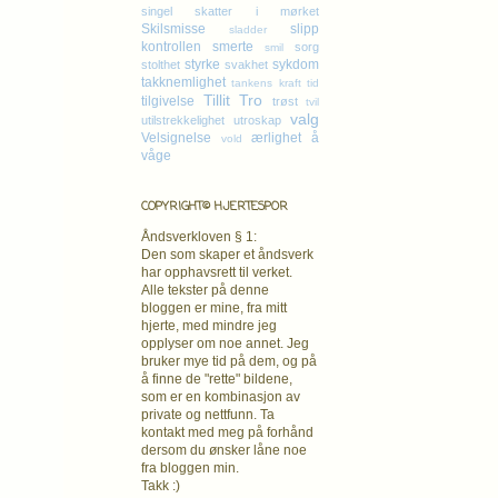
singel
skatter i mørket
Skilsmisse
slipp
sladder
kontrollen
smerte
sorg
smil
styrke
sykdom
stolthet
svakhet
takknemlighet
tankens kraft
tid
Tillit
Tro
tilgivelse
trøst
tvil
valg
utilstrekkelighet
utroskap
Velsignelse
ærlighet
å
vold
våge
COPYRIGHT© HJERTESPOR
Åndsverkloven § 1:
Den som skaper et åndsverk
har opphavsrett
til verket.
Alle tekster på denne
bloggen er mine, fra mitt
hjerte, med mindre jeg
opplyser om noe annet. Jeg
bruker mye tid på dem, og på
å finne de "rette" bildene,
som er en kombinasjon av
private og nettfunn. Ta
kontakt med meg på forhånd
dersom du ønsker låne noe
fra bloggen min.
Takk :)