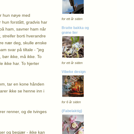
å er hun nøye med
for ett år siden
 hun forstått, gradvis har
Bratte bakka og
e på ham, savner ham når
grøne lier
 streifer borti hverandre
være nær deg, skulle ønske
m svar på tiltale - "jeg
, bør ikke, må ikke. To
e ikke har. To hjerter
for ett år siden
Vibeke design
hjem, tar en kone hånden
larer ikke se henne inn i
for 6 år siden
{Fabelaktig}
rer renner, og de tvinges
lser og begjær - ikke kan