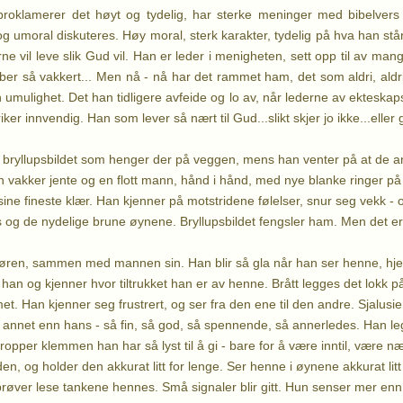
oklamerer det høyt og tydelig, har sterke meninger med bibelvers 
g umoral diskuteres. Høy moral, sterk karakter, tydelig på hva han står
ne vil leve slik Gud vil. Han er leder i menigheten, sett opp til av ma
ber så vakkert... Men nå - nå har det rammet ham, det som aldri, aldr
n umulighet. Det han tidligere avfeide og lo av, når lederne av ekteska
ker innvendig. Han som lever så nært til Gud...slikt skjer jo ikke...eller 
 bryllupsbildet som henger der på veggen, mens han venter på at de a
 vakker jente og en flott mann, hånd i hånd, med nye blanke ringer på 
sine fineste klær. Han kjenner på motstridene følelser, snur seg vekk - og
es og de nydelige brune øynene. Bryllupsbildet fengsler ham. Men det er
ren, sammen med mannen sin. Han blir så gla når han ser henne, hjer
r han og kjenner hvor tiltrukket han er av henne. Brått legges det lokk 
t. Han kjenner seg frustrert, og ser fra den ene til den andre. Sjalusi
 annet enn hans - så fin, så god, så spennende, så annerledes. Han l
ropper klemmen han har så lyst til å gi - bare for å være inntil, være n
en, og holder den akkurat litt for lenge. Ser henne i øynene akkurat li
 prøver lese tankene hennes. Små signaler blir gitt. Hun senser mer enn 