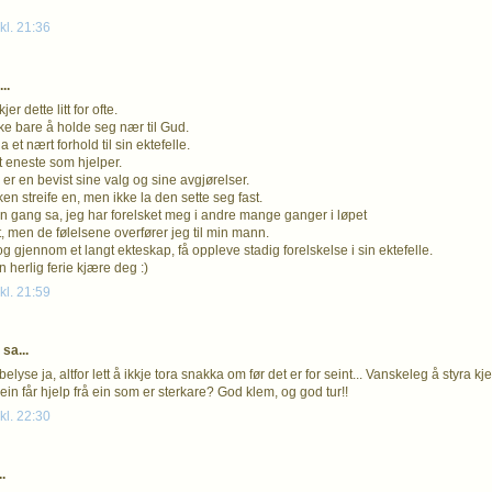
kl. 21:36
..
er dette litt for ofte.
kke bare å holde seg nær til Gud.
et nært forhold til sin ektefelle.
t eneste som hjelper.
er en bevist sine valg og sine avgjørelser.
en streife en, men ikke la den sette seg fast.
en gang sa, jeg har forelsket meg i andre mange ganger i løpet
, men de følelsene overfører jeg til min mann.
 og gjennom et langt ekteskap, få oppleve stadig forelskelse i sin ektefelle.
 herlig ferie kjære deg :)
kl. 21:59
sa...
belyse ja, altfor lett å ikkje tora snakka om før det er for seint... Vanskeleg å styra k
ein får hjelp frå ein som er sterkare? God klem, og god tur!!
kl. 22:30
.