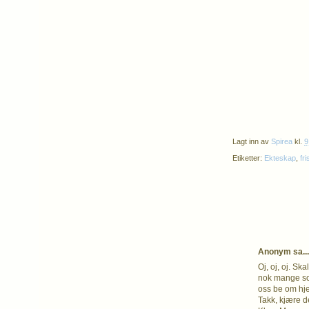
Lagt inn av
Spirea
kl.
9
Etiketter:
Ekteskap
,
fri
Anonym sa...
Oj, oj, oj. Sk
nok mange som
oss be om hjelp
Takk, kjære d