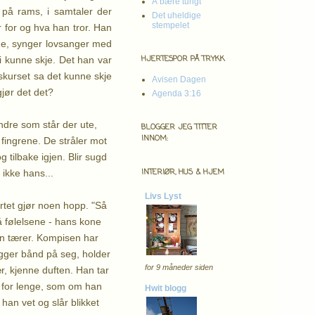
Å bære tungt
på rams, i samtaler der
Det uheldige
stempelet
 for og hva han tror. Han
nge, synger lovsanger med
HJERTESPOR PÅ TRYKK
i kunne skje. Det han var
pskurset sa det kunne skje
Avisen Dagen
gjør det det?
Agenda 3:16
ndre som står der ute,
BLOGGER JEG TITTER
INNOM:
fingrene. De stråler mot
 tilbake igjen. Blir sugd
INTERIØR, HUS & HJEM
 ikke hans...
Livs Lyst
tet gjør noen hopp. "Så
på følelsene - hans kone
en tærer. Kompisen har
egger bånd på seg, holder
for 9 måneder siden
ær, kjenne duften. Han tar
tt for lenge, som om han
Hwit blogg
han vet og slår blikket