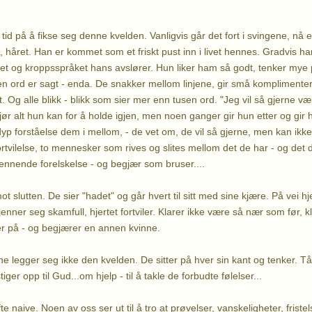
 tid på å fikse seg denne kvelden. Vanligvis går det fort i svingene, n
 håret. Han er kommet som et friskt pust inn i livet hennes. Gradvis har
kket og kroppsspråket hans avslører. Hun liker ham så godt, tenker my
en ord er sagt - enda. De snakker mellom linjene, gir små komplimenter,
krèt. Og alle blikk - blikk som sier mer enn tusen ord. "Jeg vil så gjerne 
ør alt hun kan for å holde igjen, men noen ganger gir hun etter og gir ha
yp forståelse dem i mellom, - de vet om, de vil så gjerne, men kan ikke
tvilelse, to mennesker som rives og slites mellom det de har - og det d
nnende forelskelse - og begjær som bruser....
t slutten. De sier "hadet" og går hvert til sitt med sine kjære. På vei 
jenner seg skamfull, hjertet fortviler. Klarer ikke være så nær som før, k
r på - og begjærer en annen kvinne.
 legger seg ikke den kvelden. De sitter på hver sin kant og tenker. Tå
ger opp til Gud...om hjelp - til å takle de forbudte følelser...
e naive. Noen av oss ser ut til å tro at prøvelser, vanskeligheter, friste