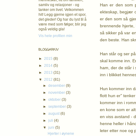
mennesker, litt om familien,
Han er den som pr
samliv og relasjoner - og
tanker om livet. Velkommen
ekteskap, begjær o
hit! Legg gjerne igjen et spor,
er den som så gjer
det gleder! Og har du lyst til å
være med som følger, blir jeg
brennende hjerte, 
også veldig gla!
så sikker på var e
Vis hele profilen min
den beste. Han skri
BLOGGARKIV
Han står og ser på
►
2015
(8)
skal komme inn. En
►
2014
(5)
ham, der de står i 
►
2013
(31)
inn i blikket henn
▼
2012
(81)
►
desember
(9)
Hun kommer inn dø
►
november
(3)
flott hun er" tenke
►
oktober
(3)
kommer inn i romme
►
september
(3)
en kone som er alt
►
august
(6)
en viss avstand - d
►
juli
(4)
henne heller i hånd
▼
juni
(5)
leter etter noe og
Hjerter i øynene