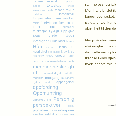
dagens anbefaling
drømmer
ramme oss, og ialle
Ekteskap
døden
enslig
fokus
Men handler det ik
fasade
familie
ensomhet
fordommer
forbilder
lenger overrasket, 
fordømmelse
foreldrerollen
på gang. Det kan sk
Fortvilelse
forventning
fortid
fremtid
frihet
fristelser
skje. Helt til den da
frustrasjon
gi slipp
give
frykt
Guds
away
glede
Når prøvelser ramme
kjærlighet
Guds løfter
humor
Håp
ulykkelighet. En s
Jesus
Jul
idealer
kjærlighet
den rette vei og bor
krav
krise
kontraster
legedom
kristenliv
kropp
løgn
trenger Guds hjelp
lånt historie
materialisme
media
hvert eneste minutt
medmenneskeligh
et
menneskefrykt
mirakler
Kl
motgang
mobbing
muligheter
oppdagelser
nyttår
nåde
oppfordring
Oppmuntring
Personlig
oppvekst
ord
perspektiver
inne 
privat
prøvelser
relasjoner
påske
selvbilde
sannhet
sex
selvtillit