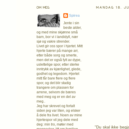
OM MEG
MANDAG 18. JU
Spirea
Jente i sin
beste alder,
og med mine skjønne små
barn, bor vi i landidyll, nær
sjø og vakre strender.
Livet gir oss spor i hjertet. Mitt
hjerte bærer på mange arr,
etter både sorg og smerte,
men det er også fylt av dype,
uslettelige spor, etter sterke
inntrykk av kjærlighet, glede,
godhet og legedom. Hjertet
mitt får bare flere og flere
spor, og det blir stadig
trangere om plassen for
arrene, selvom de bæres
med meg og er en del av
meg..
Jeg har skrevet og fortalt
siden jeg var liten, og elsker
å dele fra livet. Noen av mine
hjertespor vil jeg dele med
deg: min tro, møter med
"Du skal ikke begj