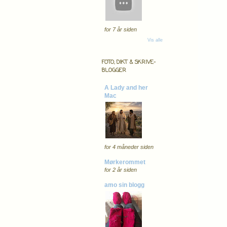
for 7 år siden
Vis alle
FOTO, DIKT & SKRIVE-
BLOGGER
A Lady and her
Mac
for 4 måneder siden
Mørkerommet
for 2 år siden
amo sin blogg