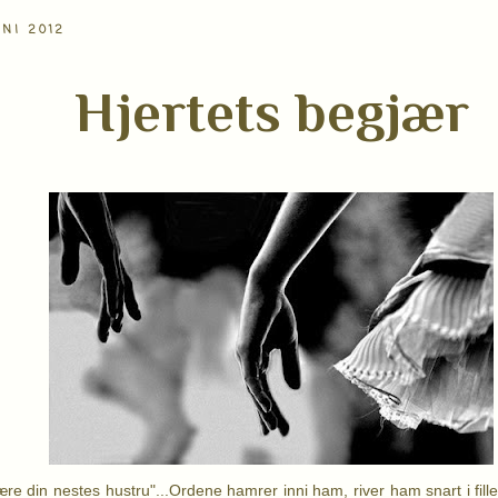
NI 2012
Hjertets begjær
ære din nestes hustru"...
Ordene hamrer inni ham, river ham snart i fille