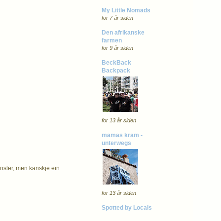
My Little Nomads
for 7 år siden
Den afrikanske
farmen
for 9 år siden
BeckBack
Backpack
for 13 år siden
mamas kram -
unterwegs
jensler, men kanskje ein
for 13 år siden
Spotted by Locals