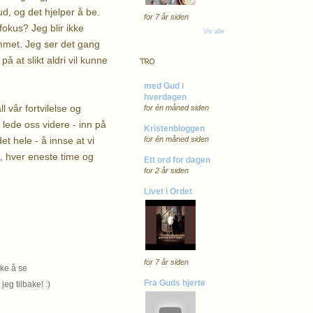
d, og det hjelper å be.
for 7 år siden
okus? Jeg blir ikke
Vis alle
rammet. Jeg ser det gang
å at slikt aldri vil kunne
TRO
med Gud i
hverdagen
l vår fortvilelse og
for én måned siden
 lede oss videre - inn på
Kristenbloggen
et hele - å innse at vi
for én måned siden
, hver eneste time og
Ett ord for dagen
for 2 år siden
Livet i Ordet
for 7 år siden
kke å se
Fra Guds hjerte
jeg tilbake! :)