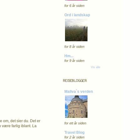
for 6 år siden
Ord i landskap
for 8 år siden
Hm...
for 9 år siden
Vis alle
REISEBLOGGER
Maliva`s verden
ke om, det sier du. Det er
for ett år siden
være farlig iblant. La
Travel Blog
for 2 år siden