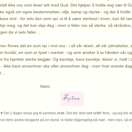
fall ikke oss som lever tett med Gud. Det hjelper å holde seg nær til Gu
ke også om egne bestemmelser, vilje, kamp og styrke - og det å holde f
bare trist - for selv den som ser ut til å være sterkest i troen, kan bli 
je meg, og det kan skje deg - men vi føler oss så sterke, så skråsikre, p
gen da vi selv faller....
r finnes det en som tar i mot oss - i all vår skam, all vår ydmykelse, al
om forstår, en som er lyset i mørket - og som ønsker å ta hånden vår og
t fra hjertets sterke begjær. Og kanskje, bare kanskje, klarer vi, midt i d
 - ikke bare annenhver uke eller annenhver dag - men hver eneste dag
....
em,
♥ Om 2 dager reiser jeg til varmere strøk. Det blir stort sett nettfri ferie - og jeg blir i
hos dere andre bloggere på en stund, ei heller tilgjengelig på mail -
men vips, så er 