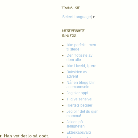
TRANSLATE
Select Language
▼
MEST BESØKTE
INNLEGG
Ikke perfekt - men
til stede!
Den flotteste av
dem alle
Ikke i kveld, kjære
Baksiden av
advent
Når en blogg blir
allemannseie
Jeg sier opp!
Tilgivelsens vei
Hjertets begjær
Jeg blir det du gjør,
mamma!
Jakten på
ærligheten
Ekteskapsvalg
r. Han vet det jo så godt.