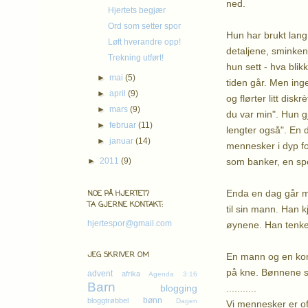
ned.
Hjertets begjær
Ord som setter spor
Hun har brukt lang
Løft hverandre opp!
detaljene, sminken,
Trekning utført!
hun sett - hva bli
►
mai
(5)
tiden går. Men ing
►
april
(9)
og flørter litt dis
►
mars
(9)
du var min". Hun gj
►
februar
(11)
lengter også". En d
►
januar
(14)
mennesker i dyp for
som banker, en spe
►
2011
(9)
Enda en dag går mo
NOE PÅ HJERTET?
TA GJERNE KONTAKT:
til sin mann. Han k
hjertespor@gmail.com
øynene. Han tenke
JEG SKRIVER OM
En mann og en kone
på kne. Bønnene sti
advent
afrika
Agenda 3:16
Barn
...........
blogging
bønn
bloggtrøbbel
Dagen
Vi mennesker er oft