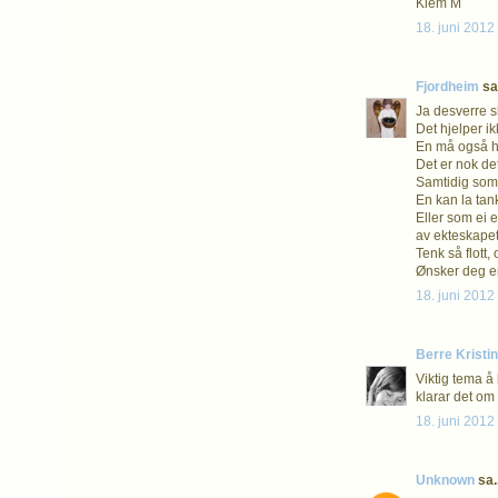
Klem M
18. juni 2012 
Fjordheim
sa.
Ja desverre skj
Det hjelper i
En må også ha 
Det er nok de
Samtidig som 
En kan la tank
Eller som ei 
av ekteskapet
Tenk så flott,
Ønsker deg en
18. juni 2012 
Berre Kristin
Viktig tema å 
klarar det om 
18. juni 2012 
Unknown
sa..