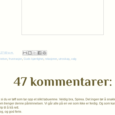
:27:00 p.m.
stelser
,
frustrasjon
,
Guds kjærlighet
,
relasjoner
,
utroskap
,
valg
47 kommentarer:
al si du er tøff som tar opp et slikt tabuemne. Veldig bra, Spirea. Det ingen tør å snak
 trenger denne påminnelsen. Vi går alle på en vei som ikke er ferdig. Og som kan 
 til å trå rett.
eg, og god ferie.