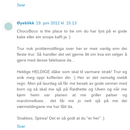
Svar
Øyeblikk
19. juni 2012 kl. 15:13
ChocoBoco is the place to be om du har lyst på ei gode
kake eller ein snope kaffi ja :)
Trur nok problemstillinga over her er meir vanlig enn dei
fleste trur. Så handler det vel gjerne litt om kva ein velger å
gjera med desse følelsane da...
Heldige HELDIGE dåke som skal til varmare strøk! Trur eg
snik meg oppi kofferten din :) Her er det nemelig meldt
regn. Men på laurdag så får me besøk av gode venner med
born og så skal me sjå på Rødhette og Ulven og når me
kjem heim var planen at me griller pølser og
marshmellows... det får me jo nett sjå på me dei
værmeldingane me har fått da.
Snakkes, Spirea! Det er så godt at du "er her" :)
Svar