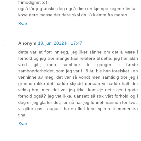
frimodighet :o)
også får jeg ønske deg også dine en kjempe kejpme fin tur.
kose dere masse der dere skal da :-) klemm fra maren
Svar
Anonym
19. juni 2012 kl. 17:47
dette var et flott innlegg. jeg liker sånne om det å være i
forhold og jeg tror mange kan relatere til dette. jeg har aldri
vært gift, men samboer to ganger. i første
samboerforholdet, som jeg var i i 8 år, ble han forelsket i en
venninne av meg, det var så vondt men samtidig tror jeg i
grunnen ikke det hadde skjedd dersom vi hadde hatt det
veldig bra. men det vet jeg ikke. kanskje det skjer i gode
forhold også? jeg vet ikke. uansett så røk vårt forhold og i
dag er jeg gla for det, for nå har jeg funnet mannen for livet.
vi gifter oss i august. ha en flott ferie spirea. klemmer fra
tina
Svar