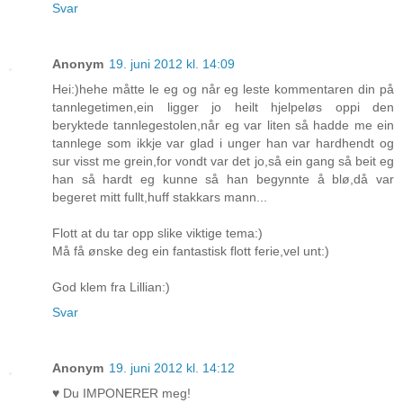
Svar
Anonym
19. juni 2012 kl. 14:09
Hei:)hehe måtte le eg og når eg leste kommentaren din på
tannlegetimen,ein ligger jo heilt hjelpeløs oppi den
beryktede tannlegestolen,når eg var liten så hadde me ein
tannlege som ikkje var glad i unger han var hardhendt og
sur visst me grein,for vondt var det jo,så ein gang så beit eg
han så hardt eg kunne så han begynnte å blø,då var
begeret mitt fullt,huff stakkars mann...
Flott at du tar opp slike viktige tema:)
Må få ønske deg ein fantastisk flott ferie,vel unt:)
God klem fra Lillian:)
Svar
Anonym
19. juni 2012 kl. 14:12
♥ Du IMPONERER meg!