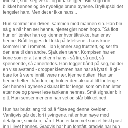
følelser, snur seg vekk - og tilbake igjen. Blir sugd inn i
blikket hennes og de nydelige brune øynene. Bryllupsbildet
fengsler ham. Men det er ikke hans...
Hun kommer inn døren, sammen med mannen sin. Han blir
så gla når han ser henne, hjertet gjør noen hopp. "Så flott
hun er" tenker han og kjenner hvor tiltrukket han er av
henne. Brått legges det lokk på følelsene - hans kone
kommer inn i rommet. Han kjenner seg frustrert, og ser fra
den ene til den andre. Sjalusien tærer. Kompisen har en
kone som er alt annet enn hans - så fin, så god, så
spennende, så annerledes. Han legger bånd på seg, holder
en viss avstand - dropper klemmen han har så lyst til å gi -
bare for å være inntil, være nær, kjenne duften. Han tar
henne heller i hånden, og holder den akkurat litt for lenge.
Ser henne i øynene akkurat litt for lenge, som om han leter
etter noe og prøver lese tankene hennes. Små signaler blir
gitt. Hun senser mer enn han vet og slår blikket ned.
Hun har brukt lang tid på å fikse seg denne kvelden.
Vanligvis går det fort i svingene, nå er hun nøye med
detaljene, sminken, håret. Han er kommet som et friskt pust
inn i livet hennes. Gradvis har hun forstått, gradvis har hun