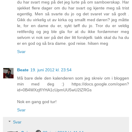
du har svart meg på det jeg lurte på om samboerskap. Har
sjekket flere dager om du har svart og kjente meg så trist
egentlig. Men så svarte du jo og det svaret var så godt .
Gikk du virkelig ut av kirka og smallt med døren? jeg måtte
le, for en dame du er, sykt tøff du jo. Tror du er veldig
rettferdig og jeg ble gla for at du ikke fordømmer meg
selvom vi nok ser på det der litt forskjelli. takk skal du ha du
er en god og så bra dame. god reise. hilsen meg
Svar
Beate
19. juni 2012 kl. 23:54
Må bare dele den kalenderen som jeg skreiv om i bloggen
min med deg :) https://docs.google.com/open?
id=0B4WXzjfIYHA1cUpmUU5wU2lZRGs
Nok en gang god tur!
Svar
Svar