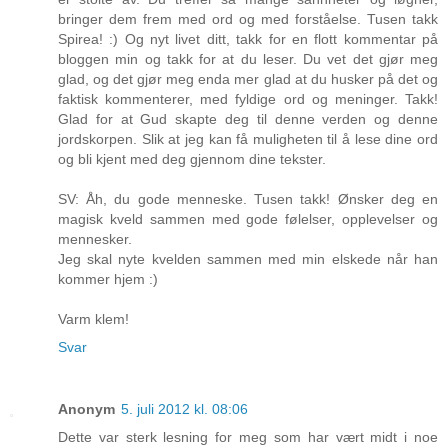
bringer dem frem med ord og med forståelse. Tusen takk
Spirea! :) Og nyt livet ditt, takk for en flott kommentar på
bloggen min og takk for at du leser. Du vet det gjør meg
glad, og det gjør meg enda mer glad at du husker på det og
faktisk kommenterer, med fyldige ord og meninger. Takk!
Glad for at Gud skapte deg til denne verden og denne
jordskorpen. Slik at jeg kan få muligheten til å lese dine ord
og bli kjent med deg gjennom dine tekster.
SV: Åh, du gode menneske. Tusen takk! Ønsker deg en
magisk kveld sammen med gode følelser, opplevelser og
mennesker.
Jeg skal nyte kvelden sammen med min elskede når han
kommer hjem :)
Varm klem!
Svar
Anonym
5. juli 2012 kl. 08:06
Dette var sterk lesning for meg som har vært midt i noe