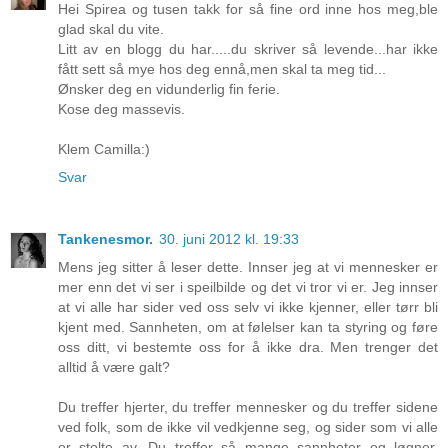
Hei Spirea og tusen takk for så fine ord inne hos meg,ble
glad skal du vite.
Litt av en blogg du har.....du skriver så levende...har ikke
fått sett så mye hos deg ennå,men skal ta meg tid...
Ønsker deg en vidunderlig fin ferie.
Kose deg massevis.
Klem Camilla:)
Svar
Tankenesmor.
30. juni 2012 kl. 19:33
Mens jeg sitter å leser dette. Innser jeg at vi mennesker er
mer enn det vi ser i speilbilde og det vi tror vi er. Jeg innser
at vi alle har sider ved oss selv vi ikke kjenner, eller tørr bli
kjent med. Sannheten, om at følelser kan ta styring og føre
oss ditt, vi bestemte oss for å ikke dra. Men trenger det
alltid å være galt?
Du treffer hjerter, du treffer mennesker og du treffer sidene
ved folk, som de ikke vil vedkjenne seg, og sider som vi alle
er stolte av. Du treffer så mange sannheter og løgner,