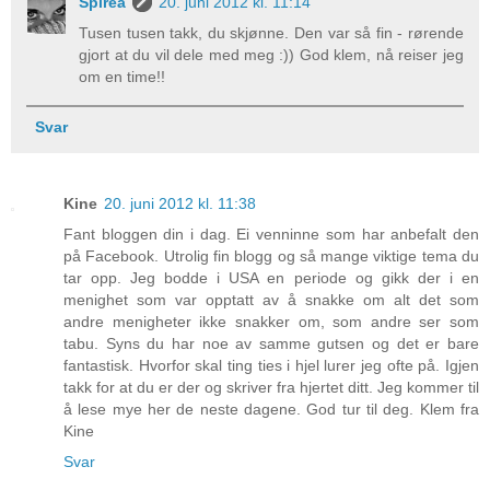
Spirea
20. juni 2012 kl. 11:14
Tusen tusen takk, du skjønne. Den var så fin - rørende
gjort at du vil dele med meg :)) God klem, nå reiser jeg
om en time!!
Svar
Kine
20. juni 2012 kl. 11:38
Fant bloggen din i dag. Ei venninne som har anbefalt den
på Facebook. Utrolig fin blogg og så mange viktige tema du
tar opp. Jeg bodde i USA en periode og gikk der i en
menighet som var opptatt av å snakke om alt det som
andre menigheter ikke snakker om, som andre ser som
tabu. Syns du har noe av samme gutsen og det er bare
fantastisk. Hvorfor skal ting ties i hjel lurer jeg ofte på. Igjen
takk for at du er der og skriver fra hjertet ditt. Jeg kommer til
å lese mye her de neste dagene. God tur til deg. Klem fra
Kine
Svar