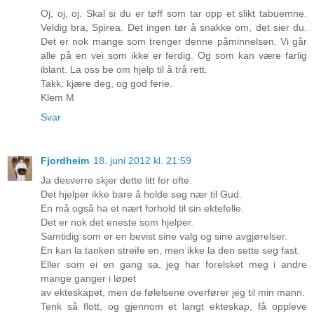
Oj, oj, oj. Skal si du er tøff som tar opp et slikt tabuemne.
Veldig bra, Spirea. Det ingen tør å snakke om, det sier du.
Det er nok mange som trenger denne påminnelsen. Vi går
alle på en vei som ikke er ferdig. Og som kan være farlig
iblant. La oss be om hjelp til å trå rett.
Takk, kjære deg, og god ferie.
Klem M
Svar
Fjordheim
18. juni 2012 kl. 21:59
Ja desverre skjer dette litt for ofte.
Det hjelper ikke bare å holde seg nær til Gud.
En må også ha et nært forhold til sin ektefelle.
Det er nok det eneste som hjelper.
Samtidig som er en bevist sine valg og sine avgjørelser.
En kan la tanken streife en, men ikke la den sette seg fast.
Eller som ei en gang sa, jeg har forelsket meg i andre
mange ganger i løpet
av ekteskapet, men de følelsene overfører jeg til min mann.
Tenk så flott, og gjennom et langt ekteskap, få oppleve