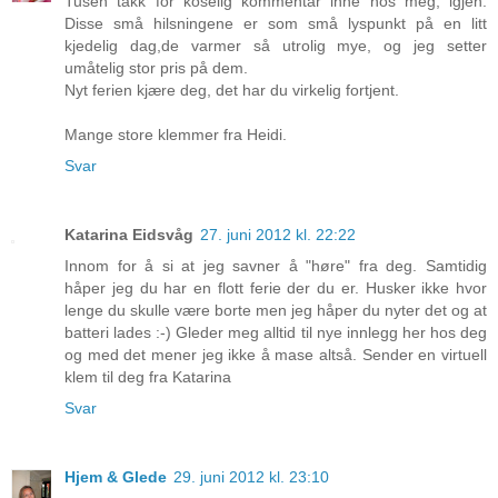
Tusen takk for koselig kommentar inne hos meg, igjen.
Disse små hilsningene er som små lyspunkt på en litt
kjedelig dag,de varmer så utrolig mye, og jeg setter
umåtelig stor pris på dem.
Nyt ferien kjære deg, det har du virkelig fortjent.
Mange store klemmer fra Heidi.
Svar
Katarina Eidsvåg
27. juni 2012 kl. 22:22
Innom for å si at jeg savner å "høre" fra deg. Samtidig
håper jeg du har en flott ferie der du er. Husker ikke hvor
lenge du skulle være borte men jeg håper du nyter det og at
batteri lades :-) Gleder meg alltid til nye innlegg her hos deg
og med det mener jeg ikke å mase altså. Sender en virtuell
klem til deg fra Katarina
Svar
Hjem & Glede
29. juni 2012 kl. 23:10