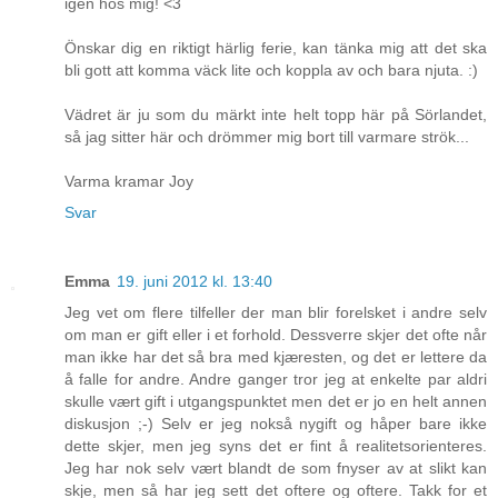
igen hos mig! <3
Önskar dig en riktigt härlig ferie, kan tänka mig att det ska
bli gott att komma väck lite och koppla av och bara njuta. :)
Vädret är ju som du märkt inte helt topp här på Sörlandet,
så jag sitter här och drömmer mig bort till varmare strök...
Varma kramar Joy
Svar
Emma
19. juni 2012 kl. 13:40
Jeg vet om flere tilfeller der man blir forelsket i andre selv
om man er gift eller i et forhold. Dessverre skjer det ofte når
man ikke har det så bra med kjæresten, og det er lettere da
å falle for andre. Andre ganger tror jeg at enkelte par aldri
skulle vært gift i utgangspunktet men det er jo en helt annen
diskusjon ;-) Selv er jeg nokså nygift og håper bare ikke
dette skjer, men jeg syns det er fint å realitetsorienteres.
Jeg har nok selv vært blandt de som fnyser av at slikt kan
skje, men så har jeg sett det oftere og oftere. Takk for et