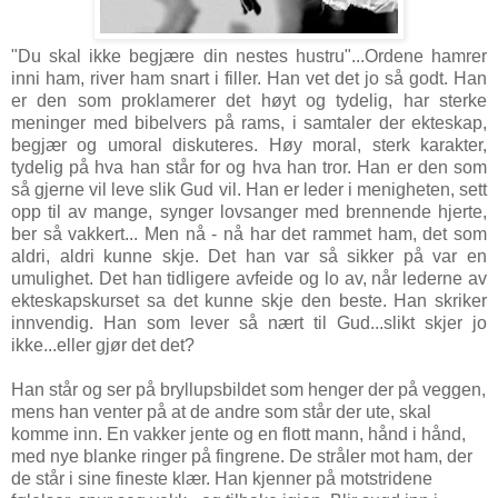
"Du skal ikke begjære din nestes hustru"...
Ordene hamrer
inni ham, river ham snart i filler. Han vet det jo så godt. Han
er den som proklamerer det høyt og tydelig, har sterke
meninger med bibelvers på rams, i samtaler der ekteskap,
begjær og umoral diskuteres. Høy moral, sterk karakter,
tydelig på hva han står for og hva han tror. Han er den som
så gjerne vil leve slik Gud vil. Han er leder i menigheten, sett
opp til av mange, synger lovsanger med brennende hjerte,
ber så vakkert... Men nå - nå har det rammet ham, det som
aldri, aldri kunne skje. Det han var så sikker på var en
umulighet. Det han tidligere avfeide og lo av, når lederne av
ekteskapskurset sa det kunne skje den beste. Han skriker
innvendig. Han som lever så nært til Gud...slikt skjer jo
ikke...eller gjør det det?
Han står og ser på bryllupsbildet som henger der på veggen,
mens han venter på at de andre som står der ute, skal
komme inn. En vakker jente og en flott mann, hånd i hånd,
med nye blanke ringer på fingrene. De stråler mot ham, der
de står i sine fineste klær. Han kjenner på motstridene