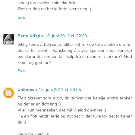
stadig forelskelse i sin ektefelle.
Ønsker deg en herlig ferie kjære deg :)
Svar
Berre Kristin
18. juni 2012 kl. 22:30
Viktig tema å belyse ja, altfor lett å ikkje tora snakka om før
det er for seint... Vanskeleg å styra kjensler, men kanskje
ein klarar det om ein får hjelp frå ein som er sterkare? God
klem, og god tur!!
Svar
Unknown
18. juni 2012 kl. 23:05
Flott skrevet som alltid, du skriver det kansje andre tenker
og det er en flott ting :)
Vi er kun mennesker, det må vi aldri glemme :)
Ha en flott nettfri ferie og nyt det til det fulle for det fortjener
du :)
Klem fra Camilla