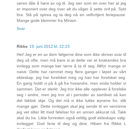
søren tåle å høre av og til. Jeg sier som en over her at jeg
er imponert over deg over alt du våger å sette ord på. Sykt
bra. Stå på spirea og ta deg nå en velfortjent feriepause.
Mange gode klemmer fra Miriam
Svar
Rikke
19. juni 2012 kl. 22:23
Hei! Jeg er en av dem følgerne dine som ikke skriver svar til
deg så ofte, men må bare si at dette var et knakandes bra
innlegg som mange bør tørre å ta til seg. Altfor mange er
naive. Dette har rammet meg flere ganger i løpet av vårt
ekteskap, jeg har forelsket meg og han har forelsket seg.
En gang holdt vi på å gå fra hveandre, men enda holder vi
sammen. Det er sterkt. Jeg tror ikke alle opplever å forelske
seg i andre, men jeg tror at i perioder av samlivet så kan
det faktisk skje. Og det må vi ikke lukke øynene for, slik
mange gjør. Dette innlegget skal jeg sende til en venninne
jeg vet sliter litt med følelser for en annen akkurat nå. Takk
skal du ha. Likte forresten også veldig godt ekteskaps valg-
innlegget. God ferie til deg og dine. Hilsen fra Rikke L