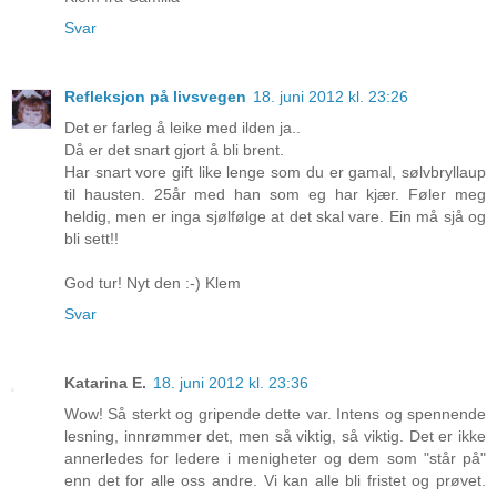
Svar
Refleksjon på livsvegen
18. juni 2012 kl. 23:26
Det er farleg å leike med ilden ja..
Då er det snart gjort å bli brent.
Har snart vore gift like lenge som du er gamal, sølvbryllaup
til hausten. 25år med han som eg har kjær. Føler meg
heldig, men er inga sjølfølge at det skal vare. Ein må sjå og
bli sett!!
God tur! Nyt den :-) Klem
Svar
Katarina E.
18. juni 2012 kl. 23:36
Wow! Så sterkt og gripende dette var. Intens og spennende
lesning, innrømmer det, men så viktig, så viktig. Det er ikke
annerledes for ledere i menigheter og dem som "står på"
enn det for alle oss andre. Vi kan alle bli fristet og prøvet.