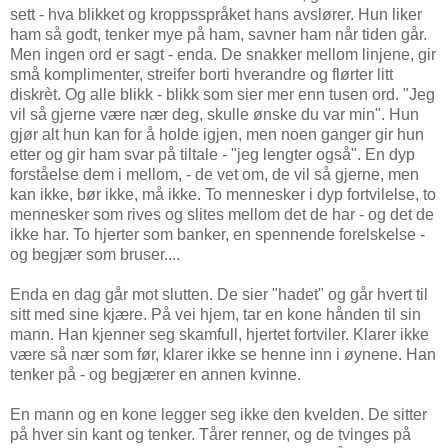
sett - hva blikket og kroppsspråket hans avslører. Hun liker
ham så godt, tenker mye på ham, savner ham når tiden går.
Men ingen ord er sagt - enda. De snakker mellom linjene, gir
små komplimenter, streifer borti hverandre og flørter litt
diskrèt. Og alle blikk - blikk som sier mer enn tusen ord. "Jeg
vil så gjerne være nær deg, skulle ønske du var min". Hun
gjør alt hun kan for å holde igjen, men noen ganger gir hun
etter og gir ham svar på tiltale - "jeg lengter også". En dyp
forståelse dem i mellom, - de vet om, de vil så gjerne, men
kan ikke, bør ikke, må ikke. To mennesker i dyp fortvilelse, to
mennesker som rives og slites mellom det de har - og det de
ikke har. To hjerter som banker, en spennende forelskelse -
og begjær som bruser....
Enda en dag går mot slutten. De sier "hadet" og går hvert til
sitt med sine kjære. På vei hjem, tar en kone hånden til sin
mann. Han kjenner seg skamfull, hjertet fortviler. Klarer ikke
være så nær som før, klarer ikke se henne inn i øynene. Han
tenker på - og begjærer en annen kvinne.
En mann og en kone legger seg ikke den kvelden. De sitter
på hver sin kant og tenker. Tårer renner, og de tvinges på