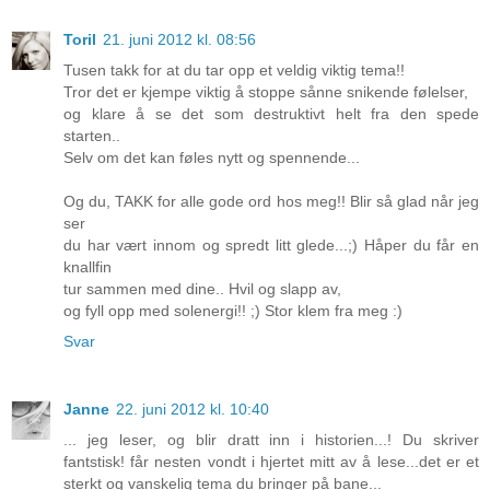
Toril
21. juni 2012 kl. 08:56
Tusen takk for at du tar opp et veldig viktig tema!!
Tror det er kjempe viktig å stoppe sånne snikende følelser,
og klare å se det som destruktivt helt fra den spede
starten..
Selv om det kan føles nytt og spennende...
Og du, TAKK for alle gode ord hos meg!! Blir så glad når jeg
ser
du har vært innom og spredt litt glede...;) Håper du får en
knallfin
tur sammen med dine.. Hvil og slapp av,
og fyll opp med solenergi!! ;) Stor klem fra meg :)
Svar
Janne
22. juni 2012 kl. 10:40
... jeg leser, og blir dratt inn i historien...! Du skriver
fantstisk! får nesten vondt i hjertet mitt av å lese...det er et
sterkt og vanskelig tema du bringer på bane...