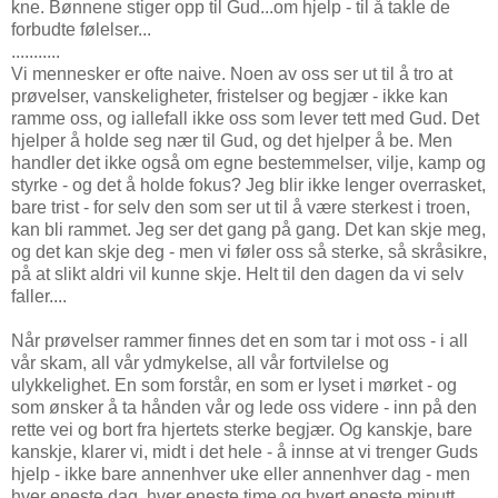
kne. Bønnene stiger opp til Gud...om hjelp - til å takle de
forbudte følelser...
...........
Vi mennesker er ofte naive. Noen av oss ser ut til å tro at
prøvelser, vanskeligheter, fristelser og begjær - ikke kan
ramme oss, og iallefall ikke oss som lever tett med Gud. Det
hjelper å holde seg nær til Gud, og det hjelper å be. Men
handler det ikke også om egne bestemmelser, vilje, kamp og
styrke - og det å holde fokus? Jeg blir ikke lenger overrasket,
bare trist - for selv den som ser ut til å være sterkest i troen,
kan bli rammet. Jeg ser det gang på gang. Det kan skje meg,
og det kan skje deg - men vi føler oss så sterke, så skråsikre,
på at slikt aldri vil kunne skje. Helt til den dagen da vi selv
faller....
Når prøvelser rammer finnes det en som tar i mot oss - i all
vår skam, all vår ydmykelse, all vår fortvilelse og
ulykkelighet. En som forstår, en som er lyset i mørket - og
som ønsker å ta hånden vår og lede oss videre - inn på den
rette vei og bort fra hjertets sterke begjær. Og kanskje, bare
kanskje, klarer vi, midt i det hele - å innse at vi trenger Guds
hjelp - ikke bare annenhver uke eller annenhver dag - men
hver eneste dag, hver eneste time og hvert eneste minutt....