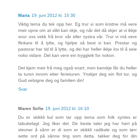
Maria
19. juni 2012 kl. 15:30
Viktig tema du tek opp her. Eg trur vi som kristne må vere
meir opne om at slikt kan skje, og når det då skjer at vi ikkje
snur oss vekk frå bror vår eller systra vår. Trur vi må vere
flinkare til å lytte, og hjelpe så best vi kan. Prestar og
pastorar har tid til å lytte, og dei har heller ikkje lov til å seie
noko vidare. Det kan vere ein tryggleik for nokon.
Det kjem meir frå meg også snart, men kanskje får du heller
ta turen innom etter ferieturen. Ynskjer deg ein flot tur, og
Gud velsigne deg og familien din!
Svar
Maren Sofie
19. juni 2012 kl. 16:10
Du er skikkli kul som tar opp tema som folk syntes er
tabubelagt. Jeg liker det. De beste taler jeg har hørt på
stevner å sånn er di som er skikkli radikale og som tørr
sette ord på sånne ting som detta. takker deg for din