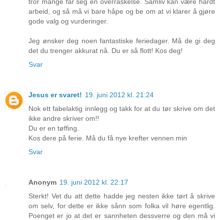
tror mange får seg en overraskelse. Samliv kan være hardt
arbeid, og så må vi bare håpe og be om at vi klarer å gjøre
gode valg og vurderinger.
Jeg ønsker deg noen fantastiske feriedager. Må de gi deg
det du trenger akkurat nå. Du er så flott! Kos deg!
Svar
Jesus er svaret!
19. juni 2012 kl. 21:24
Nok ett fabelaktig innlegg og takk for at du tør skrive om det
ikke andre skriver om!!
Du er en tøffing.
Kos dere på ferie. Må du få nye krefter vennen min
Svar
Anonym
19. juni 2012 kl. 22:17
Sterkt! Vet du att dette hadde jeg nesten ikke tørt å skrive
om selv, for dette er ikke sånn som folka vil høre egentlig.
Poenget er jo at det er sannheten dessverre og den må vi