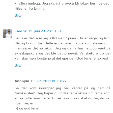
knallbra innlegg. Jeg skal nå prøve å bli følger her hos deg.
Hilsener fra Emma
Svar
Fredrik
19. juni 2012 kl. 13:45
Jeg sier det som jeg alltid sier, Spirea. Du er vågal og tøff.
Utrolig bra du tør. Dette er det ikke mange som skriver om,
men så er det så viktig. Jeg og dama har nettopp vært på
ekteskapskurs og det ble det jo nevnt. Vanskelig å tro det
kan skje men forstår jo at det gjør det. God ferie. Snakkes!
Svar
Anonym
19. juni 2012 kl. 13:55
Se der kom innlegget jeg har ventet på og hatt på
"ønskelisten". Jeg håper du fortsetter å skrive om tema som
er så tøffe som dette. Du er unik. Takk skal du ha, du vet
hvem jeg er
:-) og god ferie!