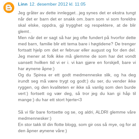
Linn
12. desember 2012 kl. 11:05
Jeg gråter av dette innlegget...jeg synes det er ekstra tungt
når det er barn det er snakk om..barn som vi som foreldre
skal elske, oppdra, gji trygghet og respektere, at de blir
glemt..
Men når det er sagt så har jeg ofte fundert på hvorfor dette
med barn, familie blir ett tema bare i høgtidene? De trenger
fortsatt hjelp om det er februar eller august og for den del.
Jeg mener at folk ikke må glemme de som har det vondt
uansett hvilken tid vi er i. vi kan gjøre en forskjell, bare vi
har øynene åpne:)
Og du Spirea er ett godt medmenneske slik, og ha deg
irundt seg må være trygt og godt:) du ser, du vender ikke
ryggen, og den kvaliteten er ikke så vanlig som den burde
vert:) fortsett og vær deg, så tror jeg du kan gi håp til
mange:) du har ett stort hjerte<3
Så vi får bare fortsette og se, og aldri, ALDRI glemme våre
medmennesker:)
En stor takk til din flotte blogg, som gir oss så mye, og for at
den åpner øynene våre:)