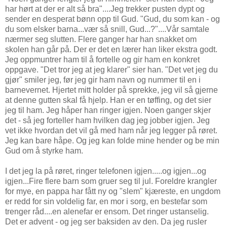
har hørt at der er alt så bra"....Jeg trekker pusten dypt og
sender en desperat bønn opp til Gud. "Gud, du som kan - og
du som elsker barna...vær så snill, Gud...?"....Vår samtale
nærmer seg slutten. Flere ganger har han snakket om
skolen han går på. Der er det en lærer han liker ekstra godt.
Jeg oppmuntrer ham til å fortelle og gir ham en konkret
oppgave. "Det tror jeg at jeg klarer" sier han. "Det vet jeg du
gjør" smiler jeg, før jeg gir ham navn og nummer til en i
barnevernet. Hjertet mitt holder på sprekke, jeg vil så gjerne
at denne gutten skal få hjelp. Han er en tøffing, og det sier
jeg til ham. Jeg håper han ringer igjen. Noen ganger skjer
det - så jeg forteller ham hvilken dag jeg jobber igjen. Jeg
vet ikke hvordan det vil gå med ham når jeg legger på røret.
Jeg kan bare håpe. Og jeg kan folde mine hender og be min
Gud om å styrke ham.
I det jeg la på røret, ringer telefonen igjen.....og igjen...og
igjen...Fire flere barn som gruer seg til jul. Foreldre krangler
for mye, en pappa har fått ny og "slem" kjæreste, en ungdom
er redd for sin voldelig far, en mor i sorg, en bestefar som
trenger råd....en alenefar er ensom. Det ringer ustanselig.
Det er advent - og jeg ser baksiden av den. Da jeg rusler