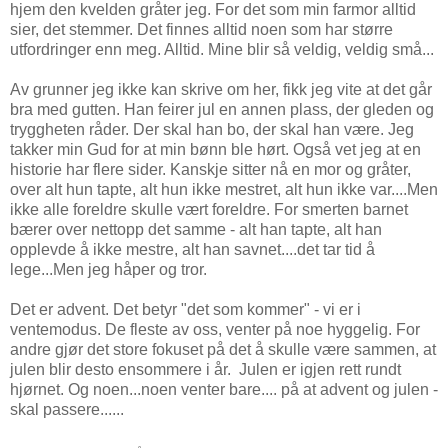
hjem den kvelden gråter jeg. For det som min farmor alltid
sier, det stemmer. Det finnes alltid noen som har større
utfordringer enn meg. Alltid. Mine blir så veldig, veldig små...
Av grunner jeg ikke kan skrive om her, fikk jeg vite at det går
bra med gutten. Han feirer jul en annen plass, der gleden og
tryggheten råder. Der skal han bo, der skal han være. Jeg
takker min Gud for at min bønn ble hørt. Også vet jeg at en
historie har flere sider. Kanskje sitter nå en mor og gråter,
over alt hun tapte, alt hun ikke mestret, alt hun ikke var....Men
ikke alle foreldre skulle vært foreldre. For smerten barnet
bærer over nettopp det samme - alt han tapte, alt han
opplevde å ikke mestre, alt han savnet....det tar tid å
lege...Men jeg håper og tror.
Det er advent. Det betyr "det som kommer" - vi er i
ventemodus. De fleste av oss, venter på noe hyggelig. For
andre gjør det store fokuset på det å skulle være sammen, at
julen blir desto ensommere i år. Julen er igjen rett rundt
hjørnet. Og noen...noen venter bare.... på at advent og julen -
skal passere......