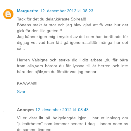
Marguerite
12. desember 2012 kl. 08:23
Tack,för det du delar,käraste Spirea!!!
Bönens makt är stor och jag blev glad att få veta hur det
gick för den lille gutten!!!
Jag känner igen mig i mycket av det som han berättade för
dig,jag vet vad han fått gå igenom...alltför många har det
så...
Herren Välsigne och styrke dig i ditt arbete,,,du får bära
fram alla,vars bördor du får lyssna till åt Herren och inte
bära den själv,om du förstår vad jag menar...
KRAAAM!!!
Svar
Anonym
12. desember 2012 kl. 08:48
Vi er visst litt på bølgelengde igjen... har et innlegg om
"julesårheten" som kommer senere i dag... innom noen av
de samme tingene.