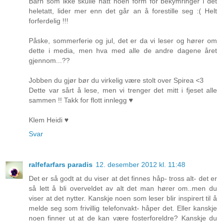
Barn som ikke skulle hatt noen form for bekymringer i det
heletatt, lider mer enn det går an å forestille seg :( Helt
forferdelig !!!
Påske, sommerferie og jul, det er da vi leser og hører om
dette i media, men hva med alle de andre dagene året
gjennom...??
Jobben du gjør bør du virkelig være stolt over Spirea <3
Dette var sårt å lese, men vi trenger det mitt i fjeset alle
sammen !! Takk for flott innlegg ♥
Klem Heidi ♥
Svar
ralfefarfars paradis
12. desember 2012 kl. 11:48
Det er så godt at du viser at det finnes håp- tross alt- det er
så lett å bli overveldet av alt det man hører om..men du
viser at det nytter. Kanskje noen som leser blir inspirert til å
melde seg som frivillig telefonvakt- håper det. Eller kanskje
noen finner ut at de kan være fosterforeldre? Kanskje du