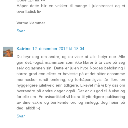
Gode Spirea ♥♥
Håper dette blir en vekker til mange i julestresset og et
overfladisk liv
Varme klemmer
Svar
Katrine
12. desember 2012 kl. 18:04
Du bryr deg om andre, og du viser at alle betyr noe. Alle
gjør det. -også mammaen som ikke klarer å ta vare på seg
selv og sønnen sin. Dette er julen hvor Norges befolkning i
større grad enn ellers er bevisste på at det sitter ensomme
mennesker rundt omkring, og forhåpentligvis får flere en
hyggeligere julekveld enn tidligere. Likevel må vi bry oss om
hverandre på andre dager også. Det er du god til å vise og
fortelle om. En avisartikkel vil bidra til ytterligere publisering
av dine vakre og berikende ord og innlegg. Jeg heier på
deg, alltid! :-)
Svar