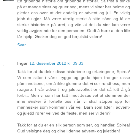
En gripende historie om gripende historier. Så trist å tenke
på at mange sitter og gruer seg, mens vi sitter her heime og
gleder oss over at det endelig er advent og jul. En viktig
jobb du gjør. Må være utrolig sterkt å sitte sånn og få de
sterke historiene på øret, og vite at det du sier kan være
veldig avgjørende for den personen. Godt å høre at den lille
får hjelp. Ønsker deg en god førjulstid videre!
Svar
Ingar
12. desember 2012 kl. 09:33
Takk for at du deler disse historiene og erfaringene, Spirea!
Vi som sitter i våre trygge og gode hjem trenger disse
påminnelsene, om å ikke glemme det vi ser rundt oss, men
reagere. I vår advent- og juletravelhet er det så lett å gå
forbi... Men vi som har tatt i mot Jesus vet at stemmen der
inne ønsker å fortelle oss når vi skal stoppe opp for
mennesker som kommer i vår vei. Barn som lider i advent-
og juletid rører vel ved de fleste, men ser vi dem?
Takk for at du er en slik person som ser, og handler, Spirea!
Gud velsigne deg og dine i denne advent- og juletiden!