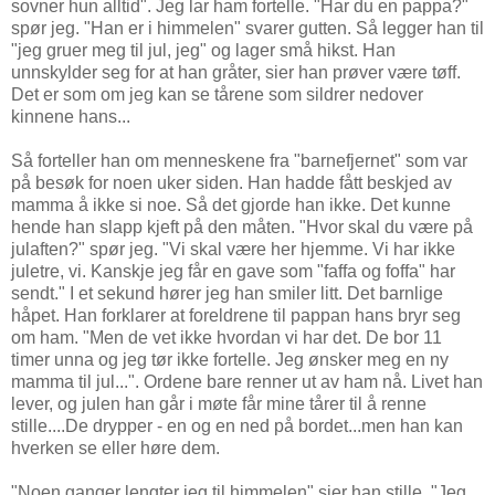
sovner hun alltid". Jeg lar ham fortelle. "Har du en pappa?"
spør jeg. "Han er i himmelen" svarer gutten. Så legger han til
"jeg gruer meg til jul, jeg" og lager små hikst. Han
unnskylder seg for at han gråter, sier han prøver være tøff.
Det er som om jeg kan se tårene som sildrer nedover
kinnene hans...
Så forteller han om menneskene fra "barnefjernet" som var
på besøk for noen uker siden. Han hadde fått beskjed av
mamma å ikke si noe. Så det gjorde han ikke. Det kunne
hende han slapp kjeft på den måten. "Hvor skal du være på
julaften?" spør jeg. "Vi skal være her hjemme. Vi har ikke
juletre, vi. Kanskje jeg får en gave som "faffa og foffa" har
sendt." I et sekund hører jeg han smiler litt. Det barnlige
håpet. Han forklarer at foreldrene til pappan hans bryr seg
om ham. "Men de vet ikke hvordan vi har det. De bor 11
timer unna og jeg tør ikke fortelle. Jeg ønsker meg en ny
mamma til jul...". Ordene bare renner ut av ham nå. Livet han
lever, og julen han går i møte får mine tårer til å renne
stille....De drypper - en og en ned på bordet...men han kan
hverken se eller høre dem.
"Noen ganger lengter jeg til himmelen" sier han stille. "Jeg