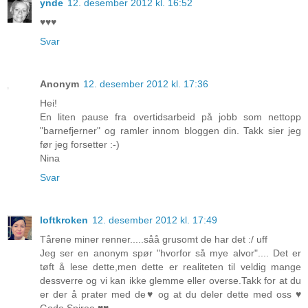
ynde
12. desember 2012 kl. 16:52
♥♥♥
Svar
Anonym
12. desember 2012 kl. 17:36
Hei!
En liten pause fra overtidsarbeid på jobb som nettopp
"barnefjerner" og ramler innom bloggen din. Takk sier jeg
før jeg forsetter :-)
Nina
Svar
loftkroken
12. desember 2012 kl. 17:49
Tårene miner renner.....såå grusomt de har det :/ uff
Jeg ser en anonym spør "hvorfor så mye alvor".... Det er
tøft å lese dette,men dette er realiteten til veldig mange
dessverre og vi kan ikke glemme eller overse.Takk for at du
er der å prater med de♥ og at du deler dette med oss ♥