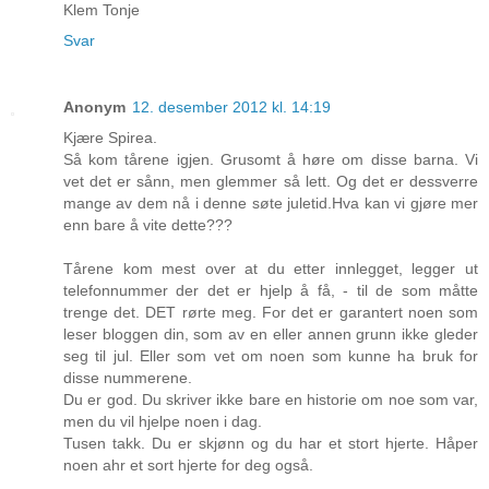
Klem Tonje
Svar
Anonym
12. desember 2012 kl. 14:19
Kjære Spirea.
Så kom tårene igjen. Grusomt å høre om disse barna. Vi
vet det er sånn, men glemmer så lett. Og det er dessverre
mange av dem nå i denne søte juletid.Hva kan vi gjøre mer
enn bare å vite dette???
Tårene kom mest over at du etter innlegget, legger ut
telefonnummer der det er hjelp å få, - til de som måtte
trenge det. DET rørte meg. For det er garantert noen som
leser bloggen din, som av en eller annen grunn ikke gleder
seg til jul. Eller som vet om noen som kunne ha bruk for
disse nummerene.
Du er god. Du skriver ikke bare en historie om noe som var,
men du vil hjelpe noen i dag.
Tusen takk. Du er skjønn og du har et stort hjerte. Håper
noen ahr et sort hjerte for deg også.