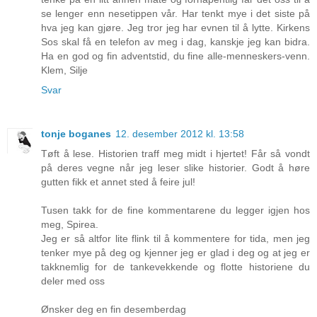
se lenger enn nesetippen vår. Har tenkt mye i det siste på
hva jeg kan gjøre. Jeg tror jeg har evnen til å lytte. Kirkens
Sos skal få en telefon av meg i dag, kanskje jeg kan bidra.
Ha en god og fin adventstid, du fine alle-menneskers-venn.
Klem, Silje
Svar
tonje boganes
12. desember 2012 kl. 13:58
Tøft å lese. Historien traff meg midt i hjertet! Får så vondt
på deres vegne når jeg leser slike historier. Godt å høre
gutten fikk et annet sted å feire jul!
Tusen takk for de fine kommentarene du legger igjen hos
meg, Spirea.
Jeg er så altfor lite flink til å kommentere for tida, men jeg
tenker mye på deg og kjenner jeg er glad i deg og at jeg er
takknemlig for de tankevekkende og flotte historiene du
deler med oss
Ønsker deg en fin desemberdag