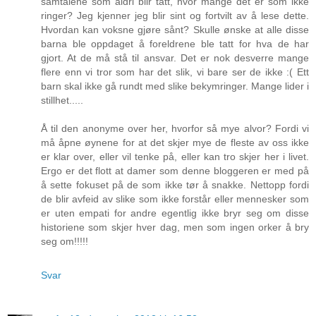
samtalene som aldri blir tatt, hvor mange det er som ikke
ringer? Jeg kjenner jeg blir sint og fortvilt av å lese dette.
Hvordan kan voksne gjøre sånt? Skulle ønske at alle disse
barna ble oppdaget å foreldrene ble tatt for hva de har
gjort. At de må stå til ansvar. Det er nok desverre mange
flere enn vi tror som har det slik, vi bare ser de ikke :( Ett
barn skal ikke gå rundt med slike bekymringer. Mange lider i
stillhet.....
Å til den anonyme over her, hvorfor så mye alvor? Fordi vi
må åpne øynene for at det skjer mye de fleste av oss ikke
er klar over, eller vil tenke på, eller kan tro skjer her i livet.
Ergo er det flott at damer som denne bloggeren er med på
å sette fokuset på de som ikke tør å snakke. Nettopp fordi
de blir avfeid av slike som ikke forstår eller mennesker som
er uten empati for andre egentlig ikke bryr seg om disse
historiene som skjer hver dag, men som ingen orker å bry
seg om!!!!!
Svar