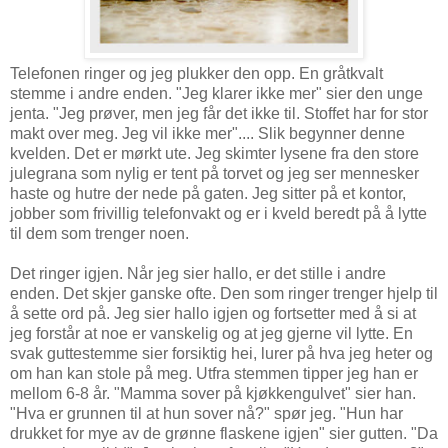
Telefonen ringer og jeg plukker den opp. En gråtkvalt
stemme i andre enden. "Jeg klarer ikke mer" sier den unge
jenta. "Jeg prøver, men jeg får det ikke til. Stoffet har for stor
makt over meg. Jeg vil ikke mer".... Slik begynner denne
kvelden. Det er mørkt ute. Jeg skimter lysene fra den store
julegrana som nylig er tent på torvet og jeg ser mennesker
haste og hutre der nede på gaten. Jeg sitter på et kontor,
jobber som frivillig telefonvakt og er i kveld beredt på å lytte
til dem som trenger noen.
Det ringer igjen. Når jeg sier hallo, er det stille i andre
enden. Det skjer ganske ofte. Den som ringer trenger hjelp til
å sette ord på. Jeg sier hallo igjen og fortsetter med å si at
jeg forstår at noe er vanskelig og at jeg gjerne vil lytte. En
svak guttestemme sier forsiktig hei, lurer på hva jeg heter og
om han kan stole på meg. Utfra stemmen tipper jeg han er
mellom 6-8 år. "Mamma sover på kjøkkengulvet" sier han.
"Hva er grunnen til at hun sover nå?" spør jeg. "Hun har
drukket for mye av de grønne flaskene igjen" sier gutten. "Da