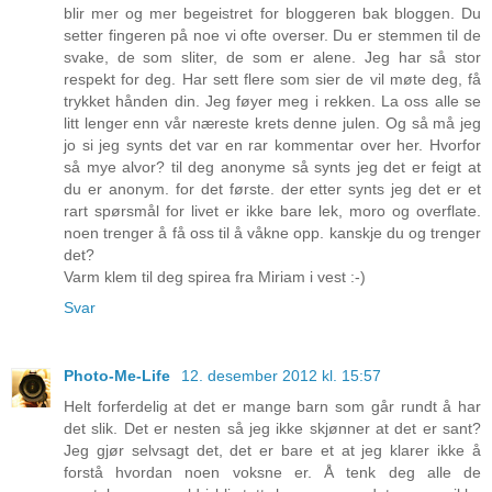
blir mer og mer begeistret for bloggeren bak bloggen. Du
setter fingeren på noe vi ofte overser. Du er stemmen til de
svake, de som sliter, de som er alene. Jeg har så stor
respekt for deg. Har sett flere som sier de vil møte deg, få
trykket hånden din. Jeg føyer meg i rekken. La oss alle se
litt lenger enn vår næreste krets denne julen. Og så må jeg
jo si jeg synts det var en rar kommentar over her. Hvorfor
så mye alvor? til deg anonyme så synts jeg det er feigt at
du er anonym. for det første. der etter synts jeg det er et
rart spørsmål for livet er ikke bare lek, moro og overflate.
noen trenger å få oss til å våkne opp. kanskje du og trenger
det?
Varm klem til deg spirea fra Miriam i vest :-)
Svar
Photo-Me-Life
12. desember 2012 kl. 15:57
Helt forferdelig at det er mange barn som går rundt å har
det slik. Det er nesten så jeg ikke skjønner at det er sant?
Jeg gjør selvsagt det, det er bare et at jeg klarer ikke å
forstå hvordan noen voksne er. Å tenk deg alle de