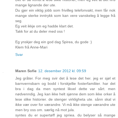
mange lignande der ute.
Du gjer ein viktig jobb som frivilleg telefonvakt, men får nok
mange sterke inntrykk som kan vere vanskeleg å legge frå
seg.
Eg veit ikkje om eg hadde klart det.
Takk for at du deler med oss !
Eg ynskjer deg ein god dag Spirea, du gode :)
Klem frå Anne-Mari
Svar
Maren Sofie
12. desember 2012 kl. 09:59
Jeg gråter. For meg svir det å lese det her. jeg er sjøl et
barnvernsbarn og bodd i forskjellie fosterfamiliier. har det
bra i dag da men syntest likvel dette var sårt. men
nødvenndig. Jeg kan ikke helt sjønne dem som ikke orker å
lese slike historier. de stenger virkligheta ute. sånn skal vi
ikke vær over for værandre. Vi må ikke stenge værandre ute
men bry oss om. særlig nå mot jula.
syntes du er supertøff jeg spriea. du belyser så mange