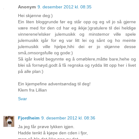
Anonym
9. desember 2012 kl. 08:35
Hei skjønne deg:)
Ein liten bloggrunde før eg står opp og eg vil jo så gjerne
være med for den cd har eg ikkje:)gratulere til dei heldige
vinnerene!elsker julemusikk og minstemor ville spele
julemusikk igår for eg var litt lei og sånt og ho meinte
julemusikk ville hjelpe,hihi dei er jo skjønne desse
små,omsorgsfulle og gode:)
Så igår kveld begynnte eg å omøblere,måtte bare,hehe og
blei så fornøyd,godt å få regnska og rydda litt opp her i livet
på alle plan:)
Ein kjempefine adventsøndag til deg!
Klem fra Lillian
Svar
Fjordheim
9. desember 2012 kl. 08:36
Ja jeg får prøve lykken igjen.
Hadde tenkt å kjøpe den cden i fjor,