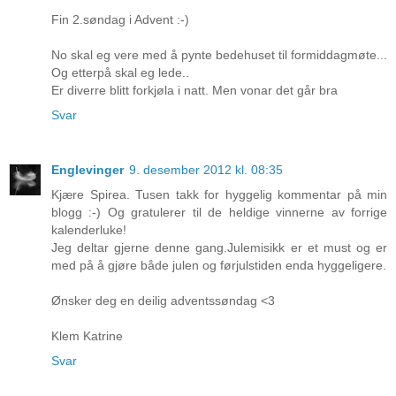
Fin 2.søndag i Advent :-)
No skal eg vere med å pynte bedehuset til formiddagmøte...
Og etterpå skal eg lede..
Er diverre blitt forkjøla i natt. Men vonar det går bra
Svar
Englevinger
9. desember 2012 kl. 08:35
Kjære Spirea. Tusen takk for hyggelig kommentar på min
blogg :-) Og gratulerer til de heldige vinnerne av forrige
kalenderluke!
Jeg deltar gjerne denne gang.Julemisikk er et must og er
med på å gjøre både julen og førjulstiden enda hyggeligere.
Ønsker deg en deilig adventssøndag <3
Klem Katrine
Svar