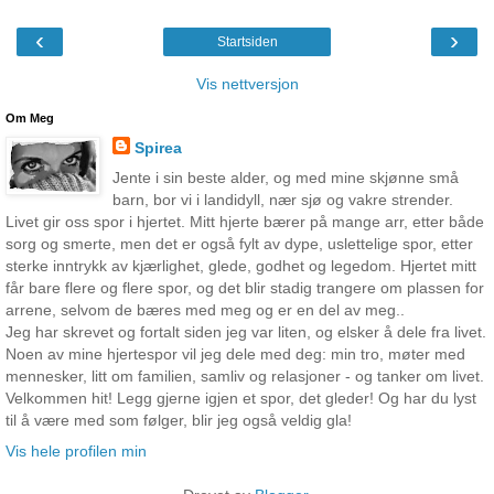
‹
›
Startsiden
Vis nettversjon
Om Meg
Spirea
Jente i sin beste alder, og med mine skjønne små
barn, bor vi i landidyll, nær sjø og vakre strender.
Livet gir oss spor i hjertet. Mitt hjerte bærer på mange arr, etter både
sorg og smerte, men det er også fylt av dype, uslettelige spor, etter
sterke inntrykk av kjærlighet, glede, godhet og legedom. Hjertet mitt
får bare flere og flere spor, og det blir stadig trangere om plassen for
arrene, selvom de bæres med meg og er en del av meg..
Jeg har skrevet og fortalt siden jeg var liten, og elsker å dele fra livet.
Noen av mine hjertespor vil jeg dele med deg: min tro, møter med
mennesker, litt om familien, samliv og relasjoner - og tanker om livet.
Velkommen hit! Legg gjerne igjen et spor, det gleder! Og har du lyst
til å være med som følger, blir jeg også veldig gla!
Vis hele profilen min