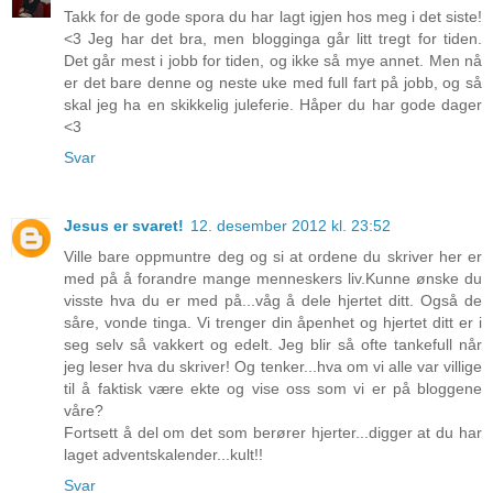
Takk for de gode spora du har lagt igjen hos meg i det siste!
<3 Jeg har det bra, men blogginga går litt tregt for tiden.
Det går mest i jobb for tiden, og ikke så mye annet. Men nå
er det bare denne og neste uke med full fart på jobb, og så
skal jeg ha en skikkelig juleferie. Håper du har gode dager
<3
Svar
Jesus er svaret!
12. desember 2012 kl. 23:52
Ville bare oppmuntre deg og si at ordene du skriver her er
med på å forandre mange menneskers liv.Kunne ønske du
visste hva du er med på...våg å dele hjertet ditt. Også de
såre, vonde tinga. Vi trenger din åpenhet og hjertet ditt er i
seg selv så vakkert og edelt. Jeg blir så ofte tankefull når
jeg leser hva du skriver! Og tenker...hva om vi alle var villige
til å faktisk være ekte og vise oss som vi er på bloggene
våre?
Fortsett å del om det som berører hjerter...digger at du har
laget adventskalender...kult!!
Svar