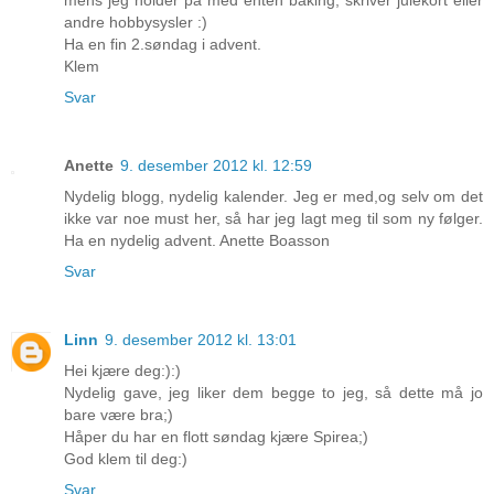
mens jeg holder på med enten baking, skriver julekort eller
andre hobbysysler :)
Ha en fin 2.søndag i advent.
Klem
Svar
Anette
9. desember 2012 kl. 12:59
Nydelig blogg, nydelig kalender. Jeg er med,og selv om det
ikke var noe must her, så har jeg lagt meg til som ny følger.
Ha en nydelig advent. Anette Boasson
Svar
Linn
9. desember 2012 kl. 13:01
Hei kjære deg:):)
Nydelig gave, jeg liker dem begge to jeg, så dette må jo
bare være bra;)
Håper du har en flott søndag kjære Spirea;)
God klem til deg:)
Svar