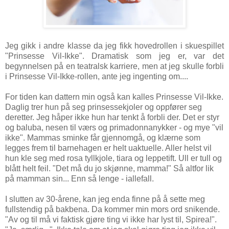
Jeg gikk i andre klasse da jeg fikk hovedrollen i skuespillet
"Prinsesse Vil-Ikke". Dramatisk som jeg er, var det
begynnelsen på en teatralsk karriere, men at jeg skulle forbli
i Prinsesse Vil-Ikke-rollen, ante jeg ingenting om....
For tiden kan dattern min også kan kalles Prinsesse Vil-Ikke.
Daglig trer hun på seg prinsessekjoler og oppfører seg
deretter. Jeg håper ikke hun har tenkt å forbli der. Det er styr
og baluba, nesen til værs og primadonnanykker - og mye "vil
ikke". Mammas sminke får gjennomgå, og klærne som
legges frem til barnehagen er helt uaktuelle. Aller helst vil
hun kle seg med rosa tyllkjole, tiara og leppetift. Ull er tull og
blått helt feil. "Det må du jo skjønne, mamma!" Så altfor lik
på mamman sin... Enn så lenge - iallefall.
I slutten av 30-årene, kan jeg enda finne på å sette meg
fullstendig på bakbena. Da kommer min mors ord snikende.
"Av og til må vi faktisk gjøre ting vi ikke har lyst til, Spirea!".