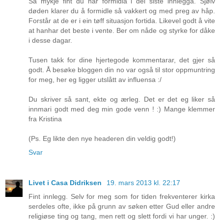
Så mykje fint du har formidla i dei siste innlegga. Sjølv
døden klarer du å formidle så vakkert og med preg av håp.
Forstår at de er i ein tøff situasjon fortida. Likevel godt å vite
at hanhar det beste i vente. Ber om nåde og styrke for dåke
i desse dagar.
Tusen takk for dine hjertegode kommentarar, det gjer så
godt. Å besøke bloggen din no var også til stor oppmuntring
for meg, her eg ligger utslått av influensa :/
Du skriver så sant, ekte og ærleg. Det er det eg liker så
innmari godt med deg min gode venn ! :) Mange klemmer
fra Kristina
(Ps. Eg likte den nye headeren din veldig godt!)
Svar
Livet i Casa Didriksen
19. mars 2013 kl. 22:17
Fint innlegg. Selv for meg som for tiden frekventerer kirka
serdeles ofte, ikke på grunn av søken etter Gud eller andre
religiøse ting og tang, men rett og slett fordi vi har unger. :)