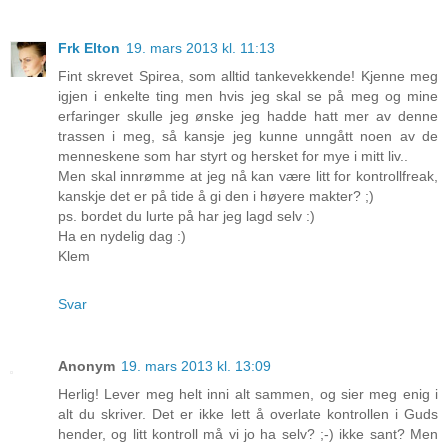
Frk Elton
19. mars 2013 kl. 11:13
Fint skrevet Spirea, som alltid tankevekkende! Kjenne meg
igjen i enkelte ting men hvis jeg skal se på meg og mine
erfaringer skulle jeg ønske jeg hadde hatt mer av denne
trassen i meg, så kansje jeg kunne unngått noen av de
menneskene som har styrt og hersket for mye i mitt liv..
Men skal innrømme at jeg nå kan være litt for kontrollfreak,
kanskje det er på tide å gi den i høyere makter? ;)
ps. bordet du lurte på har jeg lagd selv :)
Ha en nydelig dag :)
Klem
Svar
Anonym
19. mars 2013 kl. 13:09
Herlig! Lever meg helt inni alt sammen, og sier meg enig i
alt du skriver. Det er ikke lett å overlate kontrollen i Guds
hender, og litt kontroll må vi jo ha selv? ;-) ikke sant? Men