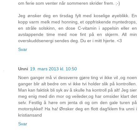
om ferie som venter når sommeren skrider frem. ;-)
Jeg ønsker deg en tirsdag fylt med koselige øyeblikk. En
kopp varm melk med honning, et oppfriskende myntedrops,
en stråle solskinn, en dose C-vitamin i appelsin eller en
avslappende time med noe fint på en skjerm. All min
overskuddsenergi sendes deg. Du er i mitt hjerte. <3
Svar
Unni
19. mars 2013 kl. 10:50
Noen ganger må vi dessverre gjøre ting vi ikke vil ,og noen
ganger blir alt bedre om vi ikke tvi holder slik på kontrollen.
Man kan faktisk bli syk av å skulle ha kontroll på alt! Jeg sier
meg enig med din mor og veileder,og har omsider klart det
selv. Festlig å høre om jenta di og om den gale turen på
motorsykkel! Ha ha! Ønsker deg en flott dag!klem fra unni i
kristiansand
Svar