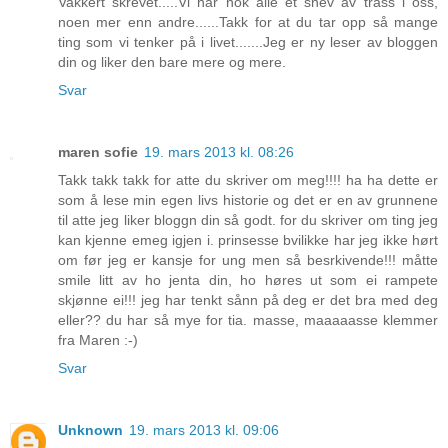
Vakkert skrevet.....Vi har nok alle et snev av trass i oss,
noen mer enn andre......Takk for at du tar opp så mange
ting som vi tenker på i livet.......Jeg er ny leser av bloggen
din og liker den bare mere og mere.
Svar
maren sofie
19. mars 2013 kl. 08:26
Takk takk takk for atte du skriver om meg!!!! ha ha dette er
som å lese min egen livs historie og det er en av grunnene
til atte jeg liker bloggn din så godt. for du skriver om ting jeg
kan kjenne emeg igjen i. prinsesse bvilikke har jeg ikke hørt
om før jeg er kansje for ung men så besrkivende!!! måtte
smile litt av ho jenta din, ho høres ut som ei rampete
skjønne ei!!! jeg har tenkt sånn på deg er det bra med deg
eller?? du har så mye for tia. masse, maaaaasse klemmer
fra Maren :-)
Svar
Unknown
19. mars 2013 kl. 09:06