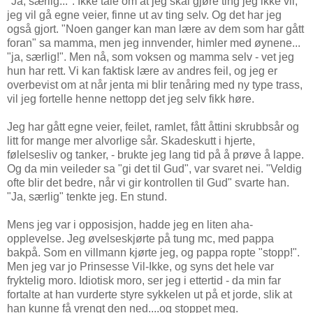
"Ja, særlig...". Ikke tale om at jeg skal gjøre ting jeg ikke vil,
jeg vil gå egne veier, finne ut av ting selv. Og det har jeg
også gjort. "Noen ganger kan man lære av dem som har gått
foran" sa mamma, men jeg innvender, himler med øynene...
"ja, særlig!". Men nå, som voksen og mamma selv - vet jeg
hun har rett. Vi kan faktisk lære av andres feil, og jeg er
overbevist om at når jenta mi blir tenåring med ny type trass,
vil jeg fortelle henne nettopp det jeg selv fikk høre.
Jeg har gått egne veier, feilet, ramlet, fått åttini skrubbsår og
litt for mange mer alvorlige sår. Skadeskutt i hjerte,
følelsesliv og tanker, - brukte jeg lang tid på å prøve å lappe.
Og da min veileder sa "gi det til Gud", var svaret nei. "Veldig
ofte blir det bedre, når vi gir kontrollen til Gud" svarte han.
"Ja, særlig" tenkte jeg. En stund.
Mens jeg var i opposisjon, hadde jeg en liten aha-
opplevelse. Jeg øvelseskjørte på tung mc, med pappa
bakpå. Som en villmann kjørte jeg, og pappa ropte "stopp!".
Men jeg var jo Prinsesse Vil-Ikke, og syns det hele var
fryktelig moro. Idiotisk moro, ser jeg i ettertid - da min far
fortalte at han vurderte styre sykkelen ut på et jorde, slik at
han kunne få vrengt den ned....og stoppet meg.