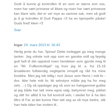
Godt å kunne gi kontrollen til en som er større enn oss,
noen har vært prinsese vil ikkee og noen har vært prinsesse
kan klare selv, det er vel mye av samme sak, men så godt
ja å gi kotrollen til Gud Pappa <3 ha en kjempefin påske!
Guds fred! klem <3
Svar
Ingar
19. mars 2013 kl. 16:43
Herlig jente du har, Spirea! Dette innlegget ga meg mange
tanker. Jeg vokste nok opp som en ganske snill og føyelig
gutt helt til det oppstod noen hendelser som gjorde meg til
en "Mr. Fullkontrollsjøl" og hvor jeg bl. a. fra 15-16
årsalderen fullstendig neglisjerte innspill og råd fra mine
foreldre. Men jeg tok tidlig i mot Jesus som Herre i mitt liv -
dvs. ikke hele mitt liv, litt selvstyre måtte jeg ha for meg
selv...:-) Og så oppdager jeg nå som en halvgammel gubbe
at jeg både har tatt mine egne valg, bekymret meg, jobbet
og slitt for alltid å ha full kontroll selv, i stedet for å ha den
tiltro til Far at det kunne Han tatt seg av så mye bedre, slik
han hele tiden har invitert til...