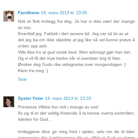
Fjordheim
19. mars 2013 kl. 23:05
Nok et flott innlegg fra deg. Ja har vi ikke vært der mange
av oss.
Ihvertfall jeg. Faktisk i den senere tid. Jeg var så lei av at
det jeg ba om ikke skjedde at jeg like så vel kunne prøve å
orden opp selv.
Ville ikke tro at gud visste best. Men selvsagt gjør han det.
Og vi vil få det mye bedre når vi overlater ting til Han.
Ønsker deg Guds rike velsignelse over morgendagen :)
Klem fra meg :)
Svar
Syster Yster
19. mars 2013 kl. 23:33
Prinsesse Vilikke bor nok i mange av oss!
Av og til er det veldig fristende å la henne overta kontrollen,
isteden for Gud...
Innleggene dine gir meg fred i sjelen, selv om de til tider
provoserer, for konklusjonen din er alltid at Gud er større