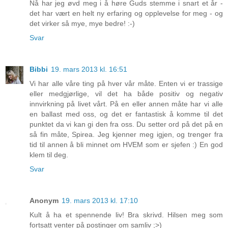
Nå har jeg øvd meg i å høre Guds stemme i snart et år -
det har vært en helt ny erfaring og opplevelse for meg - og
det virker så mye, mye bedre! :-)
Svar
Bibbi
19. mars 2013 kl. 16:51
Vi har alle våre ting på hver vår måte. Enten vi er trassige
eller medgjørlige, vil det ha både positiv og negativ
innvirkning på livet vårt. På en eller annen måte har vi alle
en ballast med oss, og det er fantastisk å komme til det
punktet da vi kan gi den fra oss. Du setter ord på det på en
så fin måte, Spirea. Jeg kjenner meg igjen, og trenger fra
tid til annen å bli minnet om HVEM som er sjefen :) En god
klem til deg.
Svar
Anonym
19. mars 2013 kl. 17:10
Kult å ha et spennende liv! Bra skrivd. Hilsen meg som
fortsatt venter på postinger om samliv ;>)