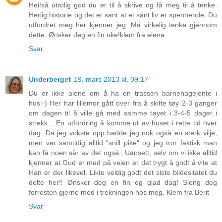
Hei!så utrolig god du er til å skrive og få meg til å tenke.
Herlig historie og det er sant at et sånt liv er spennende. Du
utfordret meg her kjenner jeg. Må virkelig tenke gjennom
dette. Ønsker deg en fin uke!klem fra elena
Svar
Underberget
19. mars 2013 kl. 09:17
Du er ikke alene om å ha en trassen barnehagejente i
hus:-) Her har lillemor gått over fra å skifte tøy 2-3 ganger
om dagen til å ville gå med samme tøyet i 3-4-5 dager i
strekk... En utfordring å komme ut av huset i rette tid hver
dag. Da jeg vokste opp hadde jeg nok også en sterk vilje,
men var samtidig alltid "snill pike" og jeg tror faktisk man
kan få noen sår av det også.. Uansett, selv om vi ikke alltid
kjenner at Gud er med på veien er det trygt å godt å vite at
Han er der likevel. Likte veldig godt det siste bildesitatet du
delte her!! Ønsker deg en fin og glad dag! Sleng deg
forresten gjerne med i trekningen hos meg. Klem fra Berit
Svar