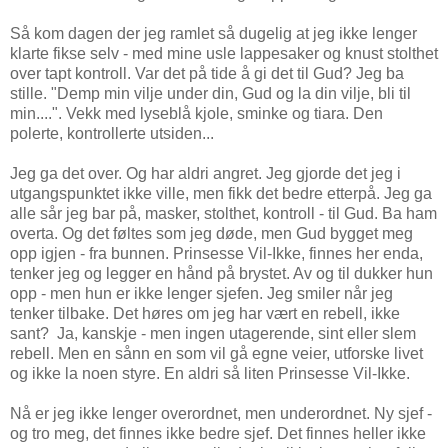
Så kom dagen der jeg ramlet så dugelig at jeg ikke lenger
klarte fikse selv - med mine usle lappesaker og knust stolthet
over tapt kontroll. Var det på tide å gi det til Gud? Jeg ba
stille. "Demp min vilje under din, Gud og la din vilje, bli til
min....". Vekk med lyseblå kjole, sminke og tiara. Den
polerte, kontrollerte utsiden...
Jeg ga det over. Og har aldri angret. Jeg gjorde det jeg i
utgangspunktet ikke ville, men fikk det bedre etterpå. Jeg ga
alle sår jeg bar på, masker, stolthet, kontroll - til Gud. Ba ham
overta. Og det føltes som jeg døde, men Gud bygget meg
opp igjen - fra bunnen. Prinsesse Vil-Ikke, finnes her enda,
tenker jeg og legger en hånd på brystet. Av og til dukker hun
opp - men hun er ikke lenger sjefen. Jeg smiler når jeg
tenker tilbake. Det høres om jeg har vært en rebell, ikke
sant? Ja, kanskje - men ingen utagerende, sint eller slem
rebell. Men en sånn en som vil gå egne veier, utforske livet
og ikke la noen styre. En aldri så liten Prinsesse Vil-Ikke.
Nå er jeg ikke lenger overordnet, men underordnet. Ny sjef -
og tro meg, det finnes ikke bedre sjef. Det finnes heller ikke