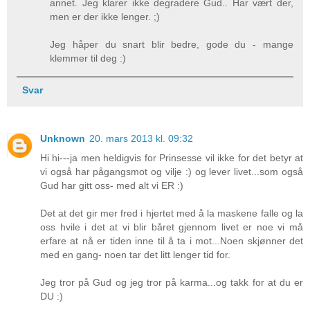
annet. Jeg klarer ikke degradere Gud.. Har vært der,
men er der ikke lenger. ;)
Jeg håper du snart blir bedre, gode du - mange
klemmer til deg :)
Svar
Unknown
20. mars 2013 kl. 09:32
Hi hi---ja men heldigvis for Prinsesse vil ikke for det betyr at
vi også har pågangsmot og vilje :) og lever livet...som også
Gud har gitt oss- med alt vi ER :)
Det at det gir mer fred i hjertet med å la maskene falle og la
oss hvile i det at vi blir båret gjennom livet er noe vi må
erfare at nå er tiden inne til å ta i mot...Noen skjønner det
med en gang- noen tar det litt lenger tid for.
Jeg tror på Gud og jeg tror på karma...og takk for at du er
DU :)