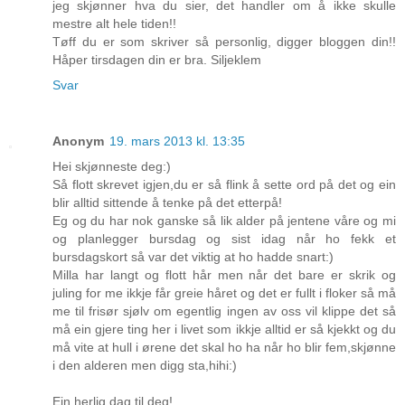
jeg skjønner hva du sier, det handler om å ikke skulle
mestre alt hele tiden!!
Tøff du er som skriver så personlig, digger bloggen din!!
Håper tirsdagen din er bra. Siljeklem
Svar
Anonym
19. mars 2013 kl. 13:35
Hei skjønneste deg:)
Så flott skrevet igjen,du er så flink å sette ord på det og ein
blir alltid sittende å tenke på det etterpå!
Eg og du har nok ganske så lik alder på jentene våre og mi
og planlegger bursdag og sist idag når ho fekk et
bursdagskort så var det viktig at ho hadde snart:)
Milla har langt og flott hår men når det bare er skrik og
juling for me ikkje får greie håret og det er fullt i floker så må
me til frisør sjølv om egentlig ingen av oss vil klippe det så
må ein gjere ting her i livet som ikkje alltid er så kjekkt og du
må vite at hull i ørene det skal ho ha når ho blir fem,skjønne
i den alderen men digg sta,hihi:)
Ein herlig dag til deg!