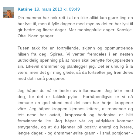
Katrine
19. mars 2013 kl. 09:49
Din mamma har nok rett i at en ikke alltid kan gjøre ting en
har lyst til, men å fylle dagene med mye av det en har lyst til
gir bedre og finere dager. Mer meningsfulle dager. Kanskje.
Ofte. Noen ganger.
Tusen takk for en fortryllende, skjønn og oppmuntrende
hilsen fra deg, Spirea. Vi venter fremdeles i en nesten
uutholdelig spenning på at noen skal benytte forkjøpsretten
sin. Likevel drømmer og planlegger jeg. Det er umulig å la
være, men det gir meg glede, så da fortsetter jeg fremdeles
med det i små porsjoner.
Jeg håper du nå er bedre av influensaen. Jeg føler med
deg, for det er faktisk pyton. Forhåpentligvis er vi nå
immune en god stund mot det som har herjet kroppene
våre. Jeg håper kroppen kjennes lettere, at rennende og
tett nese har avtatt, kroppsverk og hodepine er blitt
forsvinnende lite. Jeg håper vår og vårlykken kommer
smygende, og at du kjenner på positiv energi og lysere,
lengre dager. - og drømmer ørlite grann - i små porsjoner -