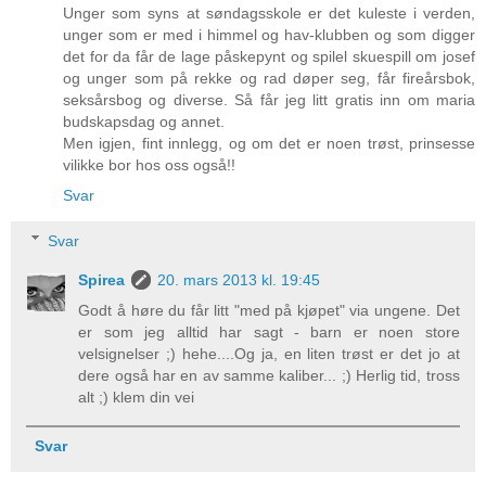
Unger som syns at søndagsskole er det kuleste i verden,
unger som er med i himmel og hav-klubben og som digger
det for da får de lage påskepynt og spilel skuespill om josef
og unger som på rekke og rad døper seg, får fireårsbok,
seksårsbog og diverse. Så får jeg litt gratis inn om maria
budskapsdag og annet.
Men igjen, fint innlegg, og om det er noen trøst, prinsesse
vilikke bor hos oss også!!
Svar
Svar
Spirea
20. mars 2013 kl. 19:45
Godt å høre du får litt "med på kjøpet" via ungene. Det
er som jeg alltid har sagt - barn er noen store
velsignelser ;) hehe....Og ja, en liten trøst er det jo at
dere også har en av samme kaliber... ;) Herlig tid, tross
alt ;) klem din vei
Svar