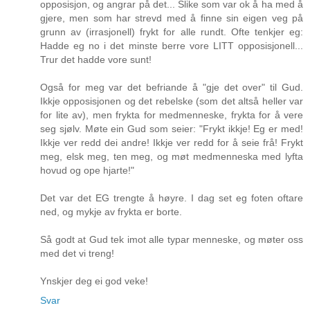
opposisjon, og angrar på det... Slike som var ok å ha med å
gjere, men som har strevd med å finne sin eigen veg på
grunn av (irrasjonell) frykt for alle rundt. Ofte tenkjer eg:
Hadde eg no i det minste berre vore LITT opposisjonell...
Trur det hadde vore sunt!
Også for meg var det befriande å "gje det over" til Gud.
Ikkje opposisjonen og det rebelske (som det altså heller var
for lite av), men frykta for medmenneske, frykta for å vere
seg sjølv. Møte ein Gud som seier: "Frykt ikkje! Eg er med!
Ikkje ver redd dei andre! Ikkje ver redd for å seie frå! Frykt
meg, elsk meg, ten meg, og møt medmenneska med lyfta
hovud og ope hjarte!"
Det var det EG trengte å høyre. I dag set eg foten oftare
ned, og mykje av frykta er borte.
Så godt at Gud tek imot alle typar menneske, og møter oss
med det vi treng!
Ynskjer deg ei god veke!
Svar