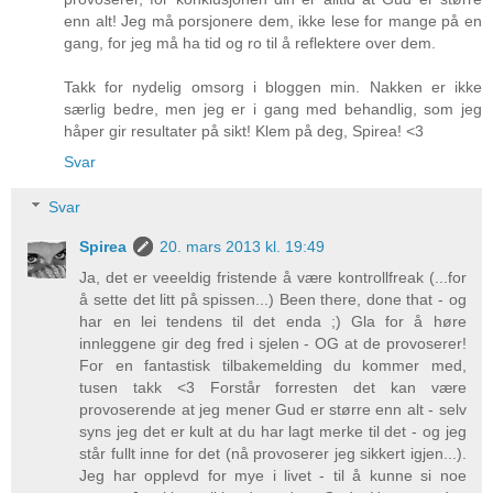
enn alt! Jeg må porsjonere dem, ikke lese for mange på en
gang, for jeg må ha tid og ro til å reflektere over dem.
Takk for nydelig omsorg i bloggen min. Nakken er ikke
særlig bedre, men jeg er i gang med behandlig, som jeg
håper gir resultater på sikt! Klem på deg, Spirea! <3
Svar
Svar
Spirea
20. mars 2013 kl. 19:49
Ja, det er veeeldig fristende å være kontrollfreak (...for
å sette det litt på spissen...) Been there, done that - og
har en lei tendens til det enda ;) Gla for å høre
innleggene gir deg fred i sjelen - OG at de provoserer!
For en fantastisk tilbakemelding du kommer med,
tusen takk <3 Forstår forresten det kan være
provoserende at jeg mener Gud er større enn alt - selv
syns jeg det er kult at du har lagt merke til det - og jeg
står fullt inne for det (nå provoserer jeg sikkert igjen...).
Jeg har opplevd for mye i livet - til å kunne si noe