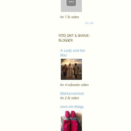
for 7 år siden
Vis alle
FOTO, DIKT & SKRIVE-
BLOGGER
A Lady and her
Mac
for 4 måneder siden
Mørkerommet
for 2 år siden
amo sin blogg