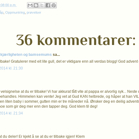
:08:00 p.m.
åp
,
Oppmuntring
,
prøvelser
36 kommentarer:
n, kjærligheten og bamsemums
sa...
tilbake! Gratulerer med eit lite gull, det er viktigare enn all verdas blogg! God advent o
014 kl. 21:30
 velsignelse at du er tilbake! Vi har akkurat fått vite at pappa er alvorlig syk... Neste u
 behandles. Himmelen kan vente! Jeg vet at Gud KAN helbrede, og håper at han VIL.
 en liten baby i sommer, gutten min er tre måneder nå. Ønsker deg en deilig advent
 noe som gir deg mer enn den tapper deg. God klem til deg!
014 kl. 21:34
at du deler! Er kjekt å se at du er tilbake igjen! Klem