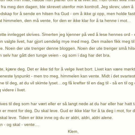
fra meg den dagen, ble skrevet utenfor min kontroll. Jeg skrev, uten å 
edskap for å sende en hilsen fra Gud - om å ikke gi opp, men holde fast på
at himmelen, den må vente, for den er ikke klar for å ta henne i mot...
tte innlegget skrives. Smerten jeg kjenner på ved å lese hennes ord -
un valgte livet, har gjort uendelig mye med meg. Den mailen fikk meg til 
re. Noen der ute trenger denne bloggen. Noen der ute trenger små hilsen
elv har gått den tunge veien - og som i dag har det bra.
 kjære deg. Det er ikke tid for å velge livet bort. Livet kan være mørkt, 
eneste lyspunkt - men tro meg, himmelen kan vente. Midt i det svartest
til deg, at du vil skimte lyset....og få krefter til en dag til - så en til o
idere i livet.
ives til deg som har vært eller er så langt nede at du har eller har hatt 
 er ment for deg. Du skal leve. Gud er ikke klar for å ta deg i mot, for 
kal leve. Tiden er ikke inne og du er aldri, aldri, aldri alene.
- og skal - vente....
lem,