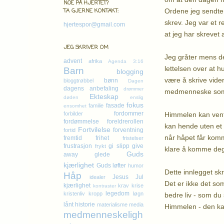
NOE PÅ HJERTET?
Ordene jeg sendte 
TA GJERNE KONTAKT:
skrev. Jeg var et r
hjertespor@gmail.com
at jeg har skrevet 
JEG SKRIVER OM
Jeg gråter mens de
advent
afrika
Agenda 3:16
lettelsen over at h
Barn
blogging
være å skrive vide
bønn
bloggtrøbbel
Dagen
dagens anbefaling
drømmer
medmenneske som s
Ekteskap
døden
enslig
fokus
fasade
familie
ensomhet
fordommer
Himmelen kan vente,
forbilder
fordømmelse
foreldrerollen
kan hende uten et 
Fortvilelse
forventning
fortid
når håpet får komme 
fremtid
frihet
fristelser
frustrasjon
gi slipp
give
frykt
klare å komme deg v
Guds
away
glede
kjærlighet
Guds løfter
humor
Dette innlegget skr
Håp
Jesus
Jul
idealer
Det er ikke det som
kjærlighet
krav
krise
kontraster
legedom
kristenliv
kropp
løgn
bedre liv - som du s
lånt historie
materialisme
media
Himmelen - den kan 
medmenneskeligh
K