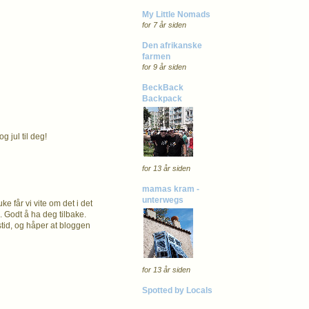
My Little Nomads
for 7 år siden
Den afrikanske
farmen
for 9 år siden
BeckBack
Backpack
g jul til deg!
for 13 år siden
mamas kram -
unterwegs
ke får vi vite om det i det
 Godt å ha deg tilbake.
stid, og håper at bloggen
for 13 år siden
Spotted by Locals