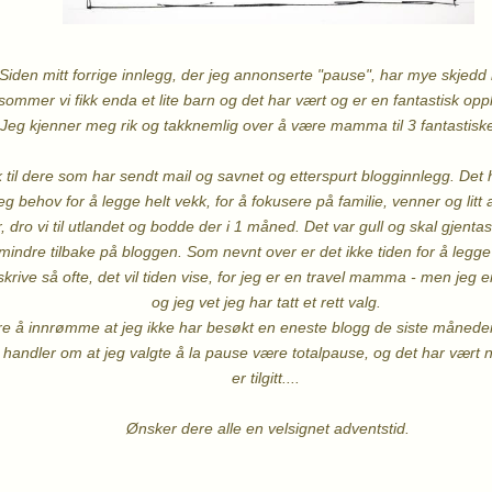
Siden mitt forrige innlegg, der jeg annonserte "pause", har mye skjedd i 
 sommer vi fikk enda et lite barn og det har vært og er en fantastisk op
Jeg kjenner meg rik og takknemlig over å være mamma til 3 fantastisk
 til dere som har sendt mail og savnet og etterspurt blogginnlegg. Det h
 behov for å legge helt vekk, for å fokusere på familie, venner og litt a
r, dro vi til utlandet og bodde der i 1 måned. Det var gull og skal gjenta
r mindre tilbake på bloggen. Som nevnt over er det ikke tiden for å le
 skrive så ofte, det vil tiden vise, for jeg er en travel mamma - men jeg er 
og jeg vet jeg har tatt et rett valg.
re å innrømme at jeg ikke har besøkt en eneste blogg de siste måneder, 
handler om at jeg valgte å la pause være totalpause, og det har vært 
er tilgitt....
Ønsker dere alle en velsignet adventstid.