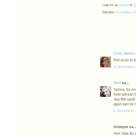
Lagt inn av
Spirea
kl.
9
Etiketter:
Fortvilelse
,
H
Livet, døde
Fint at du er 
4. desember 2
Toril
sa...
Spirea, for en
hele tatt kan
Jeg fikk også
igjen kan bli
4. desember 2
Anonym sa...
Hei! Takk for 