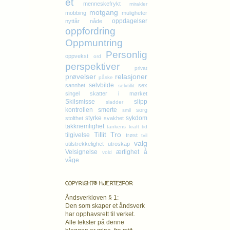
et
menneskefrykt
mirakler
motgang
mobbing
muligheter
oppdagelser
nyttår
nåde
oppfordring
Oppmuntring
Personlig
oppvekst
ord
perspektiver
privat
prøvelser
relasjoner
påske
selvbilde
sannhet
sex
selvtillit
singel
skatter i mørket
Skilsmisse
slipp
sladder
kontrollen
smerte
sorg
smil
styrke
sykdom
stolthet
svakhet
takknemlighet
tankens kraft
tid
Tillit
Tro
tilgivelse
trøst
tvil
valg
utilstrekkelighet
utroskap
Velsignelse
ærlighet
å
vold
våge
COPYRIGHT© HJERTESPOR
Åndsverkloven § 1:
Den som skaper et åndsverk
har opphavsrett
til verket.
Alle tekster på denne