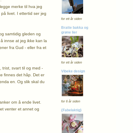
legge merke til hva jeg
 livet. I ettertid ser jeg
for ett år siden
Bratte bakka og
grøne lier
 og samtidig gleden og
å innse at jeg ikke kan la
er fra Gud - eller fra et
for ett år siden
trist, svart til og med -
Vibeke design
e finnes det håp. Det er
g enda en. Og slik skal du
for 6 år siden
tanker om å ende livet.
det venter et annet og
{Fabelaktig}