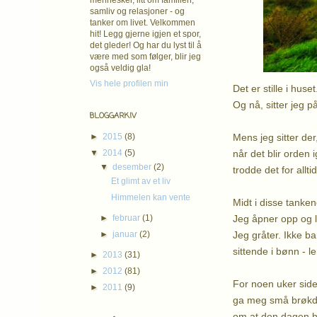
mennesker, litt om familien,
samliv og relasjoner - og
tanker om livet. Velkommen
hit! Legg gjerne igjen et spor,
det gleder! Og har du lyst til å
være med som følger, blir jeg
også veldig gla!
Vis hele profilen min
Det er stille i huse
Og nå, sitter jeg 
BLOGGARKIV
Mens jeg sitter der
►
2015
(8)
når det blir orden 
▼
2014
(5)
▼
desember
(2)
trodde det for allt
Et glimt av et liv
Himmelen kan vente
Midt i disse tanken
Jeg åpner opp og l
►
februar
(1)
Jeg gråter. Ikke ba
►
januar
(2)
sittende i bønn - l
►
2013
(31)
►
2012
(81)
For noen uker side
►
2011
(9)
ga meg små brøkdele
om at den dagen hu