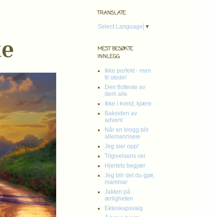
TRANSLATE
Select Language
▼
te
MEST BESØKTE
INNLEGG
Ikke perfekt - men
til stede!
Den flotteste av
dem alle
Ikke i kveld, kjære
Baksiden av
advent
Når en blogg blir
allemannseie
Jeg sier opp!
Tilgivelsens vei
Hjertets begjær
Jeg blir det du gjør,
mamma!
Jakten på
ærligheten
Ekteskapsvalg