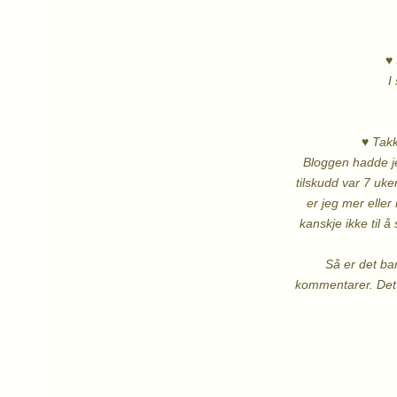
♥ 
I
♥ Takk
Bloggen hadde jeg
tilskudd var 7 uke
er jeg mer elle
kanskje ikke til å
Så er det ba
kommentarer. Det 