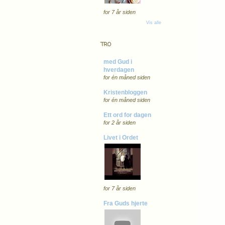
for 7 år siden
Vis alle
TRO
med Gud i
hverdagen
for én måned siden
Kristenbloggen
for én måned siden
Ett ord for dagen
for 2 år siden
Livet i Ordet
for 7 år siden
Fra Guds hjerte