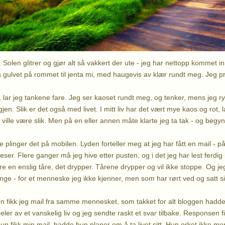
t. Solen glitrer og gjør alt så vakkert der ute - jeg har nettopp kommet in
på gulvet på rommet til jenta mi, med haugevis av klær rundt meg. Jeg pr
, lar jeg tankene fare. Jeg ser kaoset rundt meg, og tenker, mens jeg ry
igjen. Slik er det også med livet. I mitt liv har det vært mye kaos og rot,
id ville være slik. Men på en eller annen måte klarte jeg ta tak - og beg
e plinger det på mobilen. Lyden forteller meg at jeg har fått en mail - 
eser. Flere ganger må jeg hive etter pusten, og i det jeg har lest ferd
re en enslig tåre, det drypper. Tårene drypper og vil ikke stoppe. Og jeg 
enge - for et menneske jeg ikke kjenner, men som har rørt ved og satt sin
n fikk jeg mail fra samme mennesket, som takket for alt bloggen hadd
r av et vanskelig liv og jeg sendte raskt et svar tilbake. Responsen fik
n fikk min mail, hadde hun planer om å ta livet sitt. Hun orket ikke mer