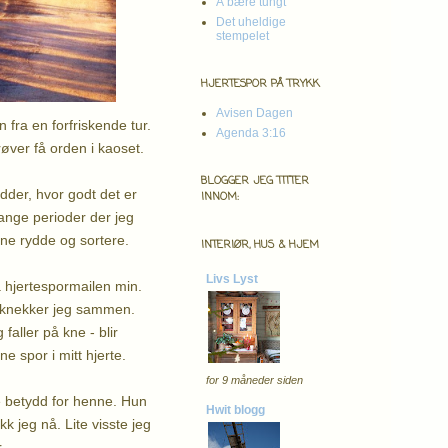
Å bære tungt
Det uheldige
stempelet
HJERTESPOR PÅ TRYKK
Avisen Dagen
n fra en forfriskende tur.
Agenda 3:16
øver få orden i kaoset.
BLOGGER JEG TITTER
dder, hvor godt det er
INNOM:
 lange perioder der jeg
ynne rydde og sortere.
INTERIØR, HUS & HJEM
Livs Lyst
på hjertespormailen min.
ig knekker jeg sammen.
faller på kne - blir
e spor i mitt hjerte.
for 9 måneder siden
e betydd for henne. Hun
Hwit blogg
k jeg nå. Lite visste jeg
.