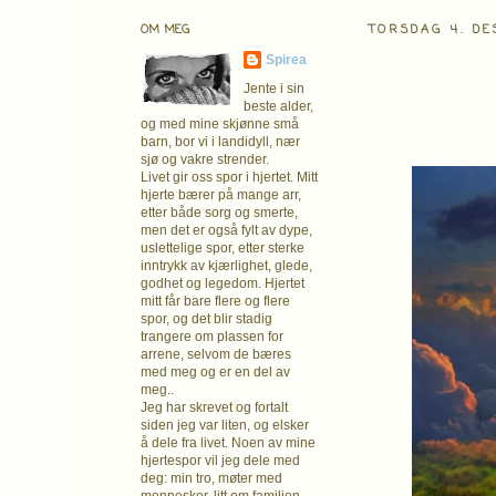
OM MEG
TORSDAG 4. D
Spirea
Jente i sin
beste alder,
og med mine skjønne små
barn, bor vi i landidyll, nær
sjø og vakre strender.
Livet gir oss spor i hjertet. Mitt
hjerte bærer på mange arr,
etter både sorg og smerte,
men det er også fylt av dype,
uslettelige spor, etter sterke
inntrykk av kjærlighet, glede,
godhet og legedom. Hjertet
mitt får bare flere og flere
spor, og det blir stadig
trangere om plassen for
arrene, selvom de bæres
med meg og er en del av
meg..
Jeg har skrevet og fortalt
siden jeg var liten, og elsker
å dele fra livet. Noen av mine
hjertespor vil jeg dele med
deg: min tro, møter med