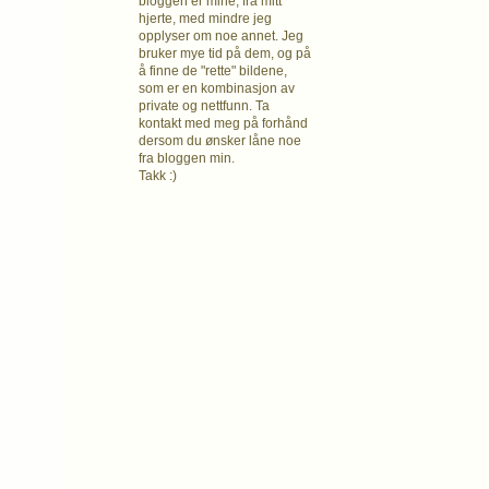
bloggen er mine, fra mitt
hjerte, med mindre jeg
opplyser om noe annet. Jeg
bruker mye tid på dem, og på
å finne de "rette" bildene,
som er en kombinasjon av
private og nettfunn. Ta
kontakt med meg på forhånd
dersom du ønsker låne noe
fra bloggen min.
Takk :)