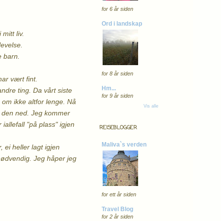
for 6 år siden
Ord i landskap
mitt liv.
plevelse.
e barn.
for 8 år siden
ar vært fint.
Hm...
ndre ting. Da vårt siste
for 9 år siden
s om ikke altfor lenge. Nå
Vis alle
gge den ned. Jeg kommer
iallefall "på plass" igjen
REISEBLOGGER
Maliva`s verden
ei heller lagt igjen
nødvendig. Jeg håper jeg
for ett år siden
Travel Blog
for 2 år siden