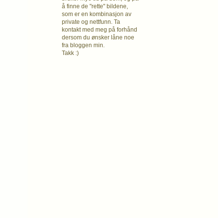
å finne de "rette" bildene,
som er en kombinasjon av
private og nettfunn. Ta
kontakt med meg på forhånd
dersom du ønsker låne noe
fra bloggen min.
Takk :)