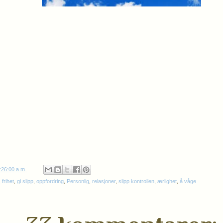
:26:00 a.m.
,
frihet
,
gi slipp
,
oppfordring
,
Personlig
,
relasjoner
,
slipp kontrollen
,
ærlighet
,
å våge