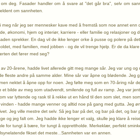
o om deg. Fasader handler om å svare at "det går bra", selv om san
jeldent om sannheten.
 lei meg når jeg ser mennesker kave med å fremstå som noe annet enn d
, økonomi, hjem og interiør, karriere - eller familie og relasjoner og de
saden sprekker. En dag vil de ikke lenger orke å pusse og polere på det
holdet, med familien, med jobben - og de vil trenge hjelp. Er de da klare 
rten det fører med seg?
en av 20-årene, hadde livet allerede gitt meg mange sår. Jeg var ung og 
 de fleste andre på samme alder. Mine sår var åpne og blødende. Jeg 
men nektet å åpne opp for noen. Jeg følte meg som en 70-åring når det 
et bilde av meg som utadvendt, smilende og full av ramp. Jeg var jen
var lyttende og rask til å rekke ut en hånd til den som slet, men s
i vinden - hadde mange venner og alltid noe på gang med gutta. Jeg øn
ivet. Jeg ville mestre det selv. Så jeg bar på det, og bar på det, og bar p
ge og jeg falt om. Jeg hadde ikke lenger et valg, skulle jeg klare å reis
ble for tungt å bære, for tungt å opprettholde. Merkeklær, perfekt smin
tilsynelatende fikset det meste...Sannheten var en annen.