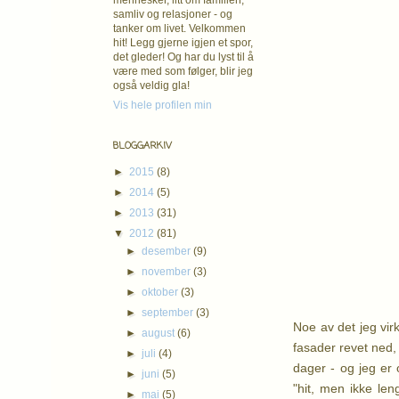
mennesker, litt om familien,
samliv og relasjoner - og
tanker om livet. Velkommen
hit! Legg gjerne igjen et spor,
det gleder! Og har du lyst til å
være med som følger, blir jeg
også veldig gla!
Vis hele profilen min
BLOGGARKIV
►
2015
(8)
►
2014
(5)
►
2013
(31)
▼
2012
(81)
►
desember
(9)
►
november
(3)
►
oktober
(3)
►
september
(3)
Noe av det jeg virk
►
august
(6)
fasader revet ned,
►
juli
(4)
dager - og jeg er
►
juni
(5)
"hit, men ikke le
►
mai
(5)