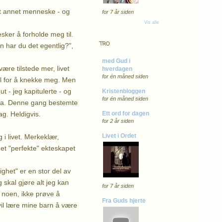
tt annet menneske - og
for 7 år siden
Vis alle
esker å forholde meg til.
TRO
n har du det egentlig?",
med Gud i
ære tilstede mer, livet
hverdagen
for én måned siden
 til for å knekke meg. Men
t - jeg kapitulerte - og
Kristenbloggen
for én måned siden
 tema. Denne gang bestemte
ag. Heldigvis.
Ett ord for dagen
for 2 år siden
Livet i Ordet
 i livet. Merkeklær,
det "perfekte" ekteskapet
ghet" er en stor del av
g skal gjøre alt jeg kan
for 7 år siden
e noen, ikke prøve å
Fra Guds hjerte
il lære mine barn å være