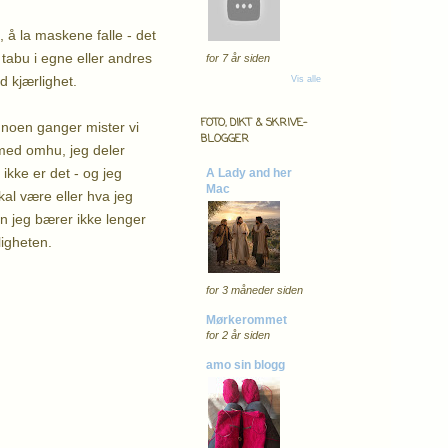
 å la maskene falle - det
 tabu i egne eller andres
for 7 år siden
d kjærlighet.
Vis alle
FOTO, DIKT & SKRIVE-
 noen ganger mister vi
BLOGGER
 med omhu, jeg deler
 ikke er det - og jeg
A Lady and her
Mac
kal være eller hva jeg
en jeg bærer ikke lenger
ligheten.
for 3 måneder siden
Mørkerommet
for 2 år siden
amo sin blogg