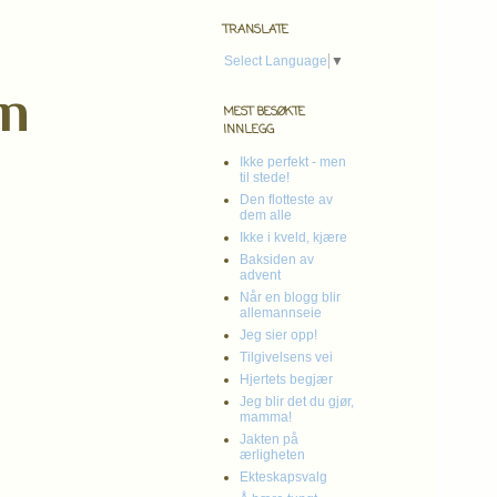
TRANSLATE
Select Language
▼
en
MEST BESØKTE
INNLEGG
Ikke perfekt - men
til stede!
Den flotteste av
dem alle
Ikke i kveld, kjære
Baksiden av
advent
Når en blogg blir
allemannseie
Jeg sier opp!
Tilgivelsens vei
Hjertets begjær
Jeg blir det du gjør,
mamma!
Jakten på
ærligheten
Ekteskapsvalg