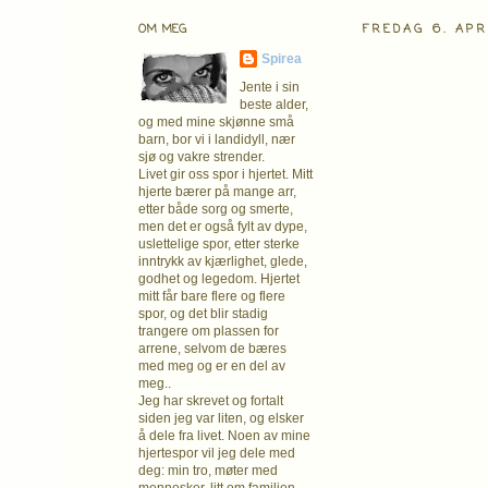
OM MEG
FREDAG 6. APR
Spirea
Jente i sin
beste alder,
og med mine skjønne små
barn, bor vi i landidyll, nær
sjø og vakre strender.
Livet gir oss spor i hjertet. Mitt
hjerte bærer på mange arr,
etter både sorg og smerte,
men det er også fylt av dype,
uslettelige spor, etter sterke
inntrykk av kjærlighet, glede,
godhet og legedom. Hjertet
mitt får bare flere og flere
spor, og det blir stadig
trangere om plassen for
arrene, selvom de bæres
med meg og er en del av
meg..
Jeg har skrevet og fortalt
siden jeg var liten, og elsker
å dele fra livet. Noen av mine
hjertespor vil jeg dele med
deg: min tro, møter med