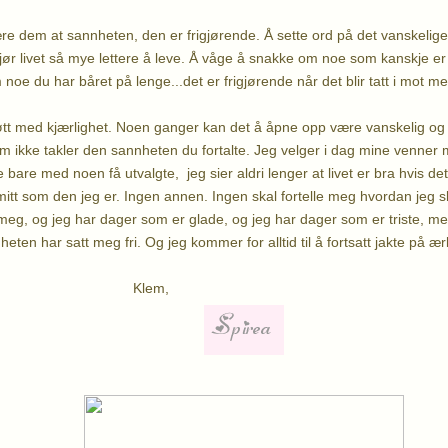
re dem at sannheten, den er frigjørende. Å sette ord på det vanskelige,
gjør livet så mye lettere å leve. Å våge å snakke om noe som kanskje er
oe du har båret på lenge...det er frigjørende når det blir tatt i mot me
d møtt med kjærlighet. Noen ganger kan det å åpne opp være vanskelig og
m ikke takler den sannheten du fortalte. Jeg velger i dag mine venner
e bare med noen få utvalgte, jeg sier aldri lenger at livet er bra hvis det
 mitt som den jeg er. Ingen annen. Ingen skal fortelle meg hvordan jeg s
r meg, og jeg har dager som er glade, og jeg har dager som er triste, m
eten har satt meg fri. Og jeg kommer for alltid til å fortsatt jakte på ær
em,