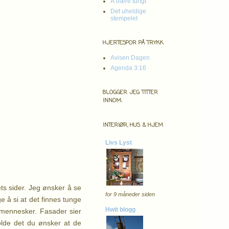
Å bære tungt
Det uheldige
stempelet
HJERTESPOR PÅ TRYKK
Avisen Dagen
Agenda 3:16
BLOGGER JEG TITTER
INNOM:
INTERIØR, HUS & HJEM
Livs Lyst
ets sider. Jeg ønsker å se
for 9 måneder siden
 å si at det finnes tunge
Hwit blogg
 mennesker. Fasader sier
olde det du ønsker at de