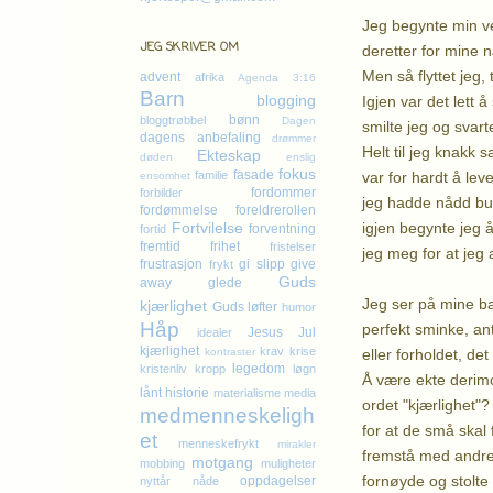
Jeg begynte min ve
JEG SKRIVER OM
deretter for mine
Men så flyttet jeg,
advent
afrika
Agenda 3:16
Barn
blogging
Igjen var det lett
bønn
bloggtrøbbel
Dagen
smilte jeg og svar
dagens anbefaling
drømmer
Helt til jeg knakk 
Ekteskap
døden
enslig
fokus
fasade
var for hardt å lev
familie
ensomhet
fordommer
forbilder
jeg hadde nådd bunn
fordømmelse
foreldrerollen
igjen begynte jeg å
Fortvilelse
forventning
fortid
fremtid
frihet
fristelser
jeg meg for at jeg 
frustrasjon
gi slipp
give
frykt
Guds
away
glede
Jeg ser på mine bar
kjærlighet
Guds løfter
humor
Håp
perfekt sminke, ant
Jesus
Jul
idealer
kjærlighet
krav
krise
eller forholdet, det
kontraster
legedom
kristenliv
kropp
løgn
Å være ekte derimo
lånt historie
materialisme
media
ordet "kjærlighet"?
medmenneskeligh
for at de små skal 
et
menneskefrykt
mirakler
fremstå med andre 
motgang
mobbing
muligheter
fornøyde og stolte 
oppdagelser
nyttår
nåde