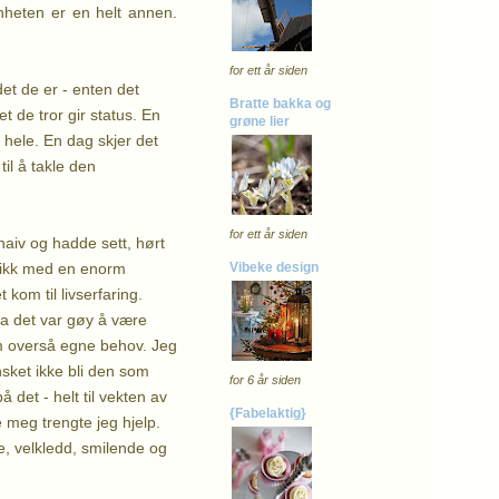
nheten er en helt annen.
for ett år siden
et de er - enten det
Bratte bakka og
t de tror gir status. En
grøne lier
 hele. En dag skjer det
til å takle den
for ett år siden
naiv og hadde sett, hørt
gikk med en enorm
Vibeke design
kom til livserfaring.
ta det var gøy å være
om overså egne behov. Jeg
sket ikke bli den som
for 6 år siden
å det - helt til vekten av
{Fabelaktig}
e meg trengte jeg hjelp.
ke, velkledd, smilende og