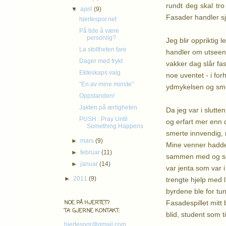
rundt deg skal tr
▼
april
(9)
Fasader handler s
hjertespor.net
På tide å være
personlig?
Jeg blir oppriktig
La stoltheten fare
handler om utseende
Dager med frykt
vakker dag slår fa
Ekteskaps valg
noe uventet - i for
"En av mine minste"
ydmykelsen og sme
Oppstanden!
Jakten på ærligheten
Da jeg var i slutt
PUSH : Pray Until
og erfart mer enn
Something Happens
smerte innvendig, 
►
mars
(9)
Mine venner hadde 
►
februar
(11)
sammen med og som 
►
januar
(14)
var jenta som var 
►
2011
(9)
trengte hjelp med l
byrdene ble for tun
Fasadespillet mitt 
NOE PÅ HJERTET?
TA GJERNE KONTAKT:
blid, student som 
hjertespor@gmail.com