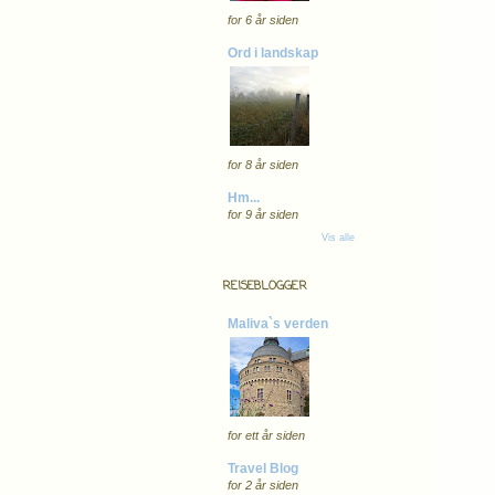
for 6 år siden
Ord i landskap
for 8 år siden
Hm...
for 9 år siden
Vis alle
REISEBLOGGER
Maliva`s verden
for ett år siden
Travel Blog
for 2 år siden