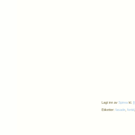
Lagt inn av
Spirea
kl.
8
Etiketter:
fasade
,
fortid