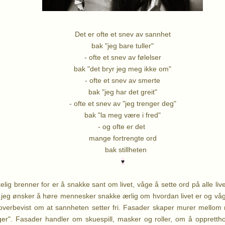
Det er ofte et snev av sannhet
bak "jeg bare tuller"
- ofte et snev av følelser
bak "det bryr jeg meg ikke om"
- ofte et snev av smerte
bak "jeg har det greit"
- ofte et snev av "jeg trenger deg"
bak "la meg være i fred"
- og ofte er det
mange fortrengte ord
bak stillheten
♥
elig brenner for er å snakke sant om livet, våge å sette ord på alle liv
 jeg ønsker å høre mennesker snakke ærlig om hvordan livet er og våge
 overbevist om at sannheten setter fri. Fasader skaper murer mellom
nger". Fasader handler om skuespill, masker og roller, om å oppretth