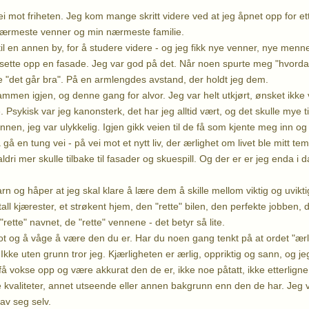
i mot friheten. Jeg kom mange skritt videre ved at jeg åpnet opp for e
 nærmeste venner og min nærmeste familie.
 til en annen by, for å studere videre - og jeg fikk nye venner, nye menn
 å sette opp en fasade. Jeg var god på det. Når noen spurte meg "hvorda
te "det går bra". På en armlengdes avstand, der holdt jeg dem.
sammen igjen, og denne gang for alvor. Jeg var helt utkjørt, ønsket ikke v
e. Psykisk var jeg kanonsterk, det har jeg alltid vært, og det skulle mye
en, jeg var ulykkelig. Igjen gikk veien til de få som kjente meg inn og u
 gå en tung vei - på vei mot et nytt liv, der ærlighet om livet ble mitt
aldri mer skulle tilbake til fasader og skuespill. Og der er er jeg enda i d
n og håper at jeg skal klare å lære dem å skille mellom viktig og uviktig
all kjærester, et strøkent hjem, den "rette" bilen, den perfekte jobben, 
 "rette" navnet, de "rette" vennene - det betyr så lite.
t og å våge å være den du er. Har du noen gang tenkt på at ordet "ærli
 Ikke uten grunn tror jeg. Kjærligheten er ærlig, oppriktig og sann, og je
få vokse opp og være akkurat den de er, ikke noe påtatt, ikke etterlign
kvaliteter, annet utseende eller annen bakgrunn enn den de har. Jeg v
av seg selv.