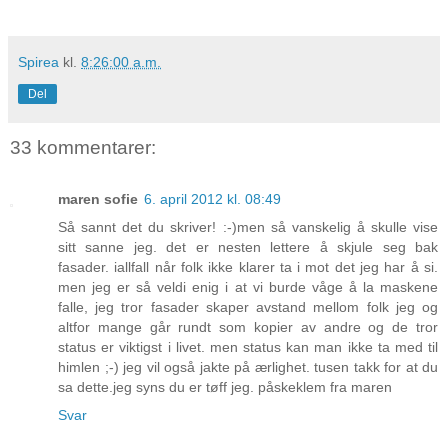
Spirea
kl.
8:26:00 a.m.
Del
33 kommentarer:
maren sofie
6. april 2012 kl. 08:49
Så sannt det du skriver! :-)men så vanskelig å skulle vise
sitt sanne jeg. det er nesten lettere å skjule seg bak
fasader. iallfall når folk ikke klarer ta i mot det jeg har å si.
men jeg er så veldi enig i at vi burde våge å la maskene
falle, jeg tror fasader skaper avstand mellom folk jeg og
altfor mange går rundt som kopier av andre og de tror
status er viktigst i livet. men status kan man ikke ta med til
himlen ;-) jeg vil også jakte på ærlighet. tusen takk for at du
sa dette.jeg syns du er tøff jeg. påskeklem fra maren
Svar