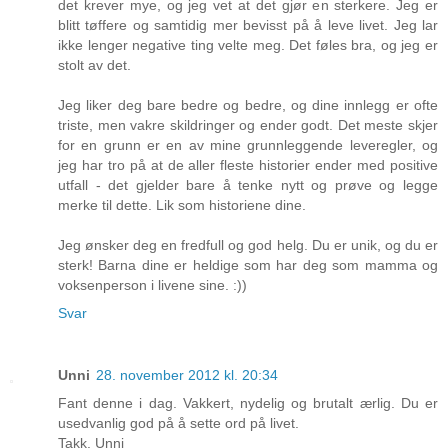
det krever mye, og jeg vet at det gjør en sterkere. Jeg er
blitt tøffere og samtidig mer bevisst på å leve livet. Jeg lar
ikke lenger negative ting velte meg. Det føles bra, og jeg er
stolt av det.
Jeg liker deg bare bedre og bedre, og dine innlegg er ofte
triste, men vakre skildringer og ender godt. Det meste skjer
for en grunn er en av mine grunnleggende leveregler, og
jeg har tro på at de aller fleste historier ender med positive
utfall - det gjelder bare å tenke nytt og prøve og legge
merke til dette. Lik som historiene dine.
Jeg ønsker deg en fredfull og god helg. Du er unik, og du er
sterk! Barna dine er heldige som har deg som mamma og
voksenperson i livene sine. :))
Svar
Unni
28. november 2012 kl. 20:34
Fant denne i dag. Vakkert, nydelig og brutalt ærlig. Du er
usedvanlig god på å sette ord på livet.
Takk. Unni