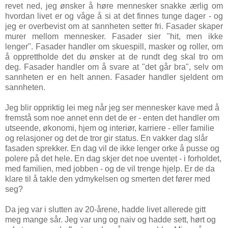
revet ned, jeg ønsker å høre mennesker snakke ærlig om
hvordan livet er og våge å si at det finnes tunge dager - og
jeg er overbevist om at sannheten setter fri. Fasader skaper
murer mellom mennesker. Fasader sier "hit, men ikke
lenger". Fasader handler om skuespill, masker og roller, om
å opprettholde det du ønsker at de rundt deg skal tro om
deg. Fasader handler om å svare at "det går bra", selv om
sannheten er en helt annen. Fasader handler sjeldent om
sannheten.
Jeg blir oppriktig lei meg når jeg ser mennesker kave med å
fremstå som noe annet enn det de er - enten det handler om
utseende, økonomi, hjem og interiør, karriere - eller familie
og relasjoner og det de tror gir status. En vakker dag slår
fasaden sprekker. En dag vil de ikke lenger orke å pusse og
polere på det hele. En dag skjer det noe uventet - i forholdet,
med familien, med jobben - og de vil trenge hjelp. Er de da
klare til å takle den ydmykelsen og smerten det fører med
seg?
Da jeg var i slutten av 20-årene, hadde livet allerede gitt
meg mange sår. Jeg var ung og naiv og hadde sett, hørt og