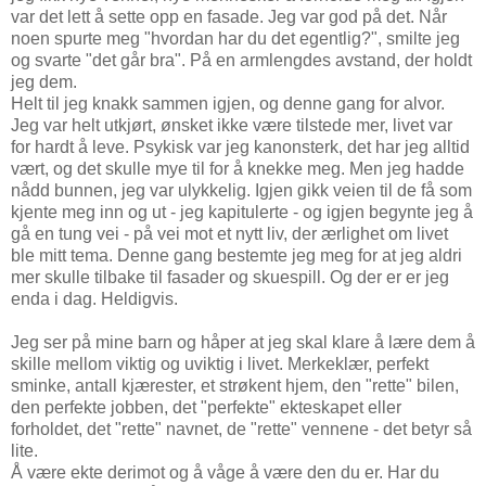
var det lett å sette opp en fasade. Jeg var god på det. Når
noen spurte meg "hvordan har du det egentlig?", smilte jeg
og svarte "det går bra". På en armlengdes avstand, der holdt
jeg dem.
Helt til jeg knakk sammen igjen, og denne gang for alvor.
Jeg var helt utkjørt, ønsket ikke være tilstede mer, livet var
for hardt å leve. Psykisk var jeg kanonsterk, det har jeg alltid
vært, og det skulle mye til for å knekke meg. Men jeg hadde
nådd bunnen, jeg var ulykkelig. Igjen gikk veien til de få som
kjente meg inn og ut - jeg kapitulerte - og igjen begynte jeg å
gå en tung vei - på vei mot et nytt liv, der ærlighet om livet
ble mitt tema. Denne gang bestemte jeg meg for at jeg aldri
mer skulle tilbake til fasader og skuespill. Og der er er jeg
enda i dag. Heldigvis.
Jeg ser på mine barn og håper at jeg skal klare å lære dem å
skille mellom viktig og uviktig i livet. Merkeklær, perfekt
sminke, antall kjærester, et strøkent hjem, den "rette" bilen,
den perfekte jobben, det "perfekte" ekteskapet eller
forholdet, det "rette" navnet, de "rette" vennene - det betyr så
lite.
Å være ekte derimot og å våge å være den du er. Har du