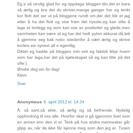
Eg e så utrulig glad for eg oppdaga bloggen din,det er bare
så ærlig og bra det du skriver,mange ganger har eg tenkt
kor flott det ser ut på bloggene rundt om,der det blir et jag
etter å ha det flott og vise fram det nyeste,eg kan sitte å
lage et innlegg eg som kan ose av positivitet og glede,men
sannheten kan være at eg har det heilt pyton akkurat då,lett
å gjemme seg bak noko istedenfor å vært ærlig og skrive
korleis ein synest alt e egentlig.
Diktet eg hadde på bloggen min veit eg faktisk ikkje hvem
som har laga,har det på kjøleskapet så eg kan titte på det
ofte:)
Ønske deg ein fin dag!
Klem
Svar
Anonymous
6. april 2012 kl. 14:24
Å, så sant,så ekte, så ærlig og så befriende. Nydelig
oppfordring til oss alle. Hvorfor skal vi gå igjennom livet som
en annen enn den vi er. Tenk på hva andre mennesker går
glipp av, når de ikke får kjenne meg som den jeg er. Tusen