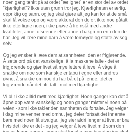
noen gang tenkt på at ordet "ærlighet" er en stor del av ordet
"kjærlighet"? Ikke uten grunn tror jeg. Kjærligheten er ærlig,
oppriktig og sann, og jeg skal gjøre alt jeg kan for at de små
skal få vokse opp og være akkurat den de er, ikke noe påtatt,
ikke etterligne noen, ikke prøve å fremstå med andre
kvaliteter, annet utseende eller annen bakgrunn enn den de
har. Jeg vil lære mine barn å være fornøyde og stolte av seg
selv.
Og jeg ønsker å lære dem at sannheten, den er frigjørende.
Å sette ord på det vanskelige, å la maskene falle - det er
frigjørende og gjør livet så mye lettere å leve. Å våge å
snakke om noe som kanskje er tabu i egne eller andres
øyne, å snakke om noe du har båret på lenge...det er
frigjørende når det blir tatt i mot med kjærlighet.
Vi blir ikke alltid møtt med kjærlighet. Noen ganger kan det å
åpne opp være vanskelig og noen ganger mister vi noen på
veien - som ikke takler den sannheten du fortalte. Jeg velger
i dag mine venner med omhu, jeg deler fortsatt det innerste
bare med noen få utvalgte, jeg sier aldri lenger at livet er bra
hvis det ikke er det - og jeg velger å leve livet mitt som den
jeg er. Ingen annen. Ingen skal fortelle meg hvordan jeg skal