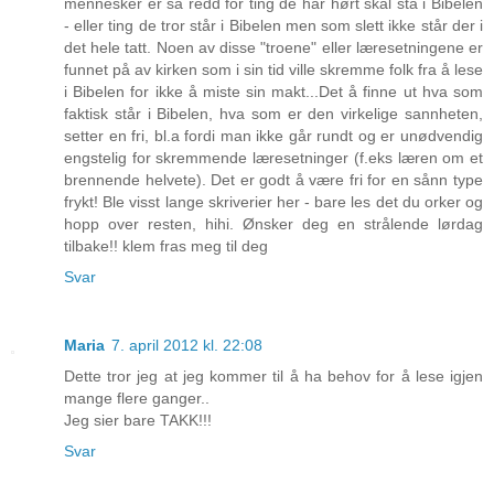
mennesker er så redd for ting de har hørt skal stå i Bibelen
- eller ting de tror står i Bibelen men som slett ikke står der i
det hele tatt. Noen av disse "troene" eller læresetningene er
funnet på av kirken som i sin tid ville skremme folk fra å lese
i Bibelen for ikke å miste sin makt...Det å finne ut hva som
faktisk står i Bibelen, hva som er den virkelige sannheten,
setter en fri, bl.a fordi man ikke går rundt og er unødvendig
engstelig for skremmende læresetninger (f.eks læren om et
brennende helvete). Det er godt å være fri for en sånn type
frykt! Ble visst lange skriverier her - bare les det du orker og
hopp over resten, hihi. Ønsker deg en strålende lørdag
tilbake!! klem fras meg til deg
Svar
Maria
7. april 2012 kl. 22:08
Dette tror jeg at jeg kommer til å ha behov for å lese igjen
mange flere ganger..
Jeg sier bare TAKK!!!
Svar