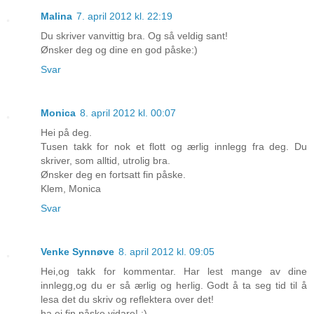
Malina
7. april 2012 kl. 22:19
Du skriver vanvittig bra. Og så veldig sant!
Ønsker deg og dine en god påske:)
Svar
Monica
8. april 2012 kl. 00:07
Hei på deg.
Tusen takk for nok et flott og ærlig innlegg fra deg. Du
skriver, som alltid, utrolig bra.
Ønsker deg en fortsatt fin påske.
Klem, Monica
Svar
Venke Synnøve
8. april 2012 kl. 09:05
Hei,og takk for kommentar. Har lest mange av dine
innlegg,og du er så ærlig og herlig. Godt å ta seg tid til å
lesa det du skriv og reflektera over det!
ha ei fin påske vidare! :)