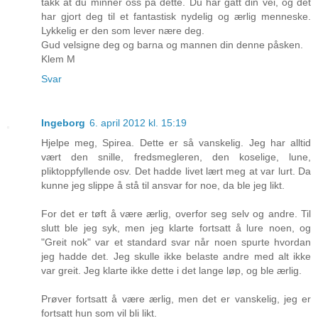
takk at du minner oss på dette. Du har gått din vei, og det
har gjort deg til et fantastisk nydelig og ærlig menneske.
Lykkelig er den som lever nære deg.
Gud velsigne deg og barna og mannen din denne påsken.
Klem M
Svar
Ingeborg
6. april 2012 kl. 15:19
Hjelpe meg, Spirea. Dette er så vanskelig. Jeg har alltid
vært den snille, fredsmegleren, den koselige, lune,
pliktoppfyllende osv. Det hadde livet lært meg at var lurt. Da
kunne jeg slippe å stå til ansvar for noe, da ble jeg likt.
For det er tøft å være ærlig, overfor seg selv og andre. Til
slutt ble jeg syk, men jeg klarte fortsatt å lure noen, og
"Greit nok" var et standard svar når noen spurte hvordan
jeg hadde det. Jeg skulle ikke belaste andre med alt ikke
var greit. Jeg klarte ikke dette i det lange løp, og ble ærlig.
Prøver fortsatt å være ærlig, men det er vanskelig, jeg er
fortsatt hun som vil bli likt.