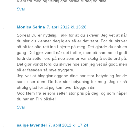
Klem fra meg og veldig god påske til deg og dine.
Svar
Monica Serina
7. april 2012 kl. 15:28
Spirea! Du er nydelig. Takk for at du skriver. Jeg vet at når
du sier du kjenner deg igjen så er det sant. For du skriver
så alt for ofte rett inn i hjerte på meg. Det gjorde du nok en
gang. Det gjør vondt når det treffer, men på samme tid godt
fordi du setter ord på noe som er vanskelig å sette ord på.
Det gjør vondt fordi du skriver noe som jeg vet så godt, men
så er fasaden så mye tryggere.
Jeg vet at blogginnleggene dine har stor betydning for de
som leser dem. De har stor betydning for meg. Jeg er så
utrolig glad for at jeg kom over bloggen din.
God klem fra ei som setter stor pris på deg, og som håper
du har en FIN påske!
Svar
salige lavendel
7. april 2012 kl. 17:24