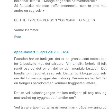
heller,har ikke tid....Mange et ganske så overfladiske !
Så fantastisk når man treffer mennesker som er ekte mot
andre og seg selv ♥
BE THE TYPE OF PERSON YOU WANT TO MEET ♥
Varme klemmer
Svar
oppsummert
6. april 2012 kl. 16:37
Fasaden har en funksjon, det er en grense som settes opp
for å beskytte mot det sårbare. Vi har ulikt forhold til folk
rundt oss og det er en del av den mentale fasaden. Det
handler om trygghet, i seg selv. Det tar tid å bygge opp, selv
om det for mange ligger der naturlig. Dersom en har fått det
en trenger i barndommen kommer tryggheten lettere.
Det er vel balansegangen mellom ærlighet (til seg selv og
mot andre) og trygghet det handler om?
Ved å være åpen og ærlig risikerer man - både avvisning og