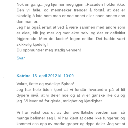
Nok en gang....jeg kjenner meg igjen...Fasaden holder ikke.
Den vil falle, og mennesker trenger å forstå at det er
skadelig å late som man er noe annet eller noen annen enn
den man er.
Jeg har også erfart at ved å være sammen med andre som
er ekte, blir jeg mer og mer ekte selv. og det er definitivt
frigjørende. Men det koster! Ingen er like. Det hadde vært
skikkelig kjedelig!
Du oppmuntrer meg stadig vennen!
Svar
Katrine
13. april 2012 kl. 10:09
Vakre, flotte og nydelige Spirea!
Jeg har hele tiden kjent at vi forstår hverandre på et litt
dypere nivå, at vi deler noe og at vi er ganske like du og
jeg. Vi lever nå for glede, ærlighet og kjærlighet.
Vi har vokst oss ut av den overflatiske verden som så
mange befinner seg i. Vi har kjent at dette ikke fungerer, og
kommet oss opp av mørke groper og dype daler. Jeg vet at