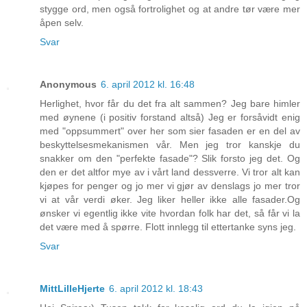
stygge ord, men også fortrolighet og at andre tør være mer
åpen selv.
Svar
Anonymous
6. april 2012 kl. 16:48
Herlighet, hvor får du det fra alt sammen? Jeg bare himler
med øynene (i positiv forstand altså) Jeg er forsåvidt enig
med "oppsummert" over her som sier fasaden er en del av
beskyttelsesmekanismen vår. Men jeg tror kanskje du
snakker om den "perfekte fasade"? Slik forsto jeg det. Og
den er det altfor mye av i vårt land dessverre. Vi tror alt kan
kjøpes for penger og jo mer vi gjør av denslags jo mer tror
vi at vår verdi øker. Jeg liker heller ikke alle fasader.Og
ønsker vi egentlig ikke vite hvordan folk har det, så får vi la
det være med å spørre. Flott innlegg til ettertanke syns jeg.
Svar
MittLilleHjerte
6. april 2012 kl. 18:43