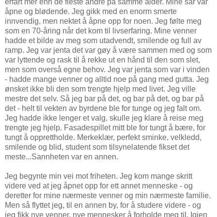
erfart mer enn de fleste andre på samme alder. Mine sår var
åpne og blødende. Jeg gikk med en enorm smerte
innvendig, men nektet å åpne opp for noen. Jeg følte meg
som en 70-åring når det kom til livserfaring. Mine venner
hadde et bilde av meg som utadvendt, smilende og full av
ramp. Jeg var jenta det var gøy å være sammen med og som
var lyttende og rask til å rekke ut en hånd til den som slet,
men som overså egne behov. Jeg var jenta som var i vinden
- hadde mange venner og alltid noe på gang med gutta. Jeg
ønsket ikke bli den som trengte hjelp med livet. Jeg ville
mestre det selv. Så jeg bar på det, og bar på det, og bar på
det - helt til vekten av byrdene ble for tunge og jeg falt om.
Jeg hadde ikke lenger et valg, skulle jeg klare å reise meg
trengte jeg hjelp. Fasadespillet mitt ble for tungt å bære, for
tungt å opprettholde. Merkeklær, perfekt sminke, velkledd,
smilende og blid, student som tilsynelatende fikset det
meste...Sannheten var en annen.
Jeg begynte min vei mot friheten. Jeg kom mange skritt
videre ved at jeg åpnet opp for ett annet menneske - og
deretter for mine nærmeste venner og min nærmeste familie.
Men så flyttet jeg, til en annen by, for å studere videre - og
jeg fikk nye venner, nye mennesker å forholde meg til. Igjen