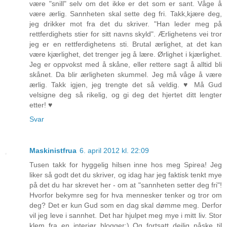
være "snill" selv om det ikke er det som er sant. Våge å
være ærlig. Sannheten skal sette deg fri. Takk,kjære deg,
jeg drikker mot fra det du skriver. "Han leder meg på
rettferdighets stier for sitt navns skyld". Ærlighetens vei tror
jeg er en rettferdighetens sti. Brutal ærlighet, at det kan
være kjærlighet, det trenger jeg å lære. Ørlighet i kjærlighet.
Jeg er oppvokst med å skåne, eller rettere sagt å alltid bli
skånet. Da blir ærligheten skummel. Jeg må våge å være
ærlig. Takk igjen, jeg trengte det så veldig. ♥ Må Gud
velsigne deg så rikelig, og gi deg det hjertet ditt lengter
etter! ♥
Svar
Maskinistfrua
6. april 2012 kl. 22:09
Tusen takk for hyggelig hilsen inne hos meg Spirea! Jeg
liker så godt det du skriver, og idag har jeg faktisk tenkt mye
på det du har skrevet her - om at "sannheten setter deg fri"!
Hvorfor bekymre seg for hva mennesker tenker og tror om
deg? Det er kun Gud som en dag skal dømme meg. Derfor
vil jeg leve i sannhet. Det har hjulpet meg mye i mitt liv. Stor
klem fra en interiør blogger:) Og fortsatt deilig påske til