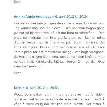
Svar
Annika Vanja Andersson
6. april 2012 kl. 20:24
Hur väl känner inte jag igen den smärta som du skriver om.
Jag känner mig som en clown... Och har man någon gång
gläntat på hjärtedörren, så blir det bara missförstånd... Den
enda som förstår min innersta längtan, och känner mina
djup är Jesus. Jag är inte bitter på någon människa, det
finns så mycket kärlek inom mig,och vill alla så väl. Tack
kära Spirea för ditt fantastiska inlägg./ Var högt välsignad,
du Herrens trogna tjänarinna, och verka i den kraft, som är
nerlagd i ditt kärleksfulla hjärta. Herren är med dig. Goe
klem fra Småland !
Svar
Kristin
6. april 2012 kl. 20:31
Wow.. Du snakker rett inn i hva jeg strever med for tiden,
om ikke direkte, så så indirekte som det går an... Takk! Å
våge å være ærlig når det kan virke "slemt". Det frister å