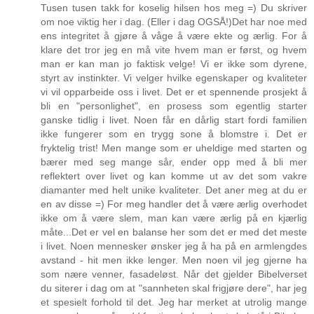
Tusen tusen takk for koselig hilsen hos meg =) Du skriver
om noe viktig her i dag. (Eller i dag OGSÅ!)Det har noe med
ens integritet å gjøre å våge å være ekte og ærlig. For å
klare det tror jeg en må vite hvem man er først, og hvem
man er kan man jo faktisk velge! Vi er ikke som dyrene,
styrt av instinkter. Vi velger hvilke egenskaper og kvaliteter
vi vil opparbeide oss i livet. Det er et spennende prosjekt å
bli en "personlighet", en prosess som egentlig starter
ganske tidlig i livet. Noen får en dårlig start fordi familien
ikke fungerer som en trygg sone å blomstre i. Det er
fryktelig trist! Men mange som er uheldige med starten og
bærer med seg mange sår, ender opp med å bli mer
reflektert over livet og kan komme ut av det som vakre
diamanter med helt unike kvaliteter. Det aner meg at du er
en av disse =) For meg handler det å være ærlig overhodet
ikke om å være slem, man kan være ærlig på en kjærlig
måte...Det er vel en balanse her som det er med det meste
i livet. Noen mennesker ønsker jeg å ha på en armlengdes
avstand - hit men ikke lenger. Men noen vil jeg gjerne ha
som nære venner, fasadeløst. Når det gjelder Bibelverset
du siterer i dag om at "sannheten skal frigjøre dere", har jeg
et spesielt forhold til det. Jeg har merket at utrolig mange