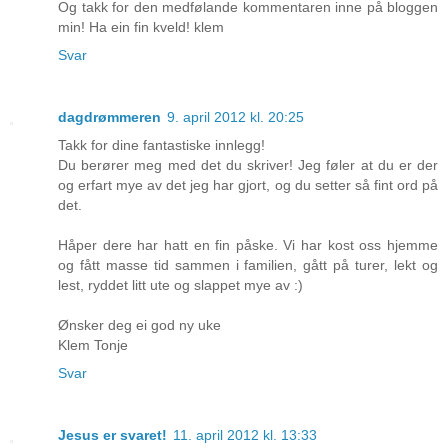
Og takk for den medfølande kommentaren inne på bloggen
min! Ha ein fin kveld! klem
Svar
dagdrømmeren
9. april 2012 kl. 20:25
Takk for dine fantastiske innlegg!
Du berører meg med det du skriver! Jeg føler at du er der
og erfart mye av det jeg har gjort, og du setter så fint ord på
det.
Håper dere har hatt en fin påske. Vi har kost oss hjemme
og fått masse tid sammen i familien, gått på turer, lekt og
lest, ryddet litt ute og slappet mye av :)
Ønsker deg ei god ny uke
Klem Tonje
Svar
Jesus er svaret!
11. april 2012 kl. 13:33