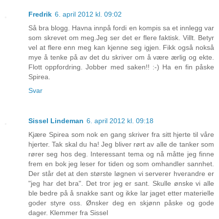
Fredrik
6. april 2012 kl. 09:02
Så bra blogg. Havna innpå fordi en kompis sa et innlegg var
som skrevet om meg.Jeg ser det er flere faktisk. Villt. Betyr
vel at flere enn meg kan kjenne seg igjen. Fikk også nokså
mye å tenke på av det du skriver om å være ærlig og ekte.
Flott oppfordring. Jobber med saken!! :-) Ha en fin påske
Spirea.
Svar
Sissel Lindeman
6. april 2012 kl. 09:18
Kjære Spirea som nok en gang skriver fra sitt hjerte til våre
hjerter. Tak skal du ha! Jeg bliver rørt av alle de tanker som
rører seg hos deg. Interessant tema og nå måtte jeg finne
frem en bok jeg leser for tiden og som omhandler sannhet.
Der står det at den største løgnen vi serverer hverandre er
"jeg har det bra". Det tror jeg er sant. Skulle ønske vi alle
ble bedre på å snakke sant og ikke lar jaget etter materielle
goder styre oss. Ønsker deg en skjønn påske og gode
dager. Klemmer fra Sissel