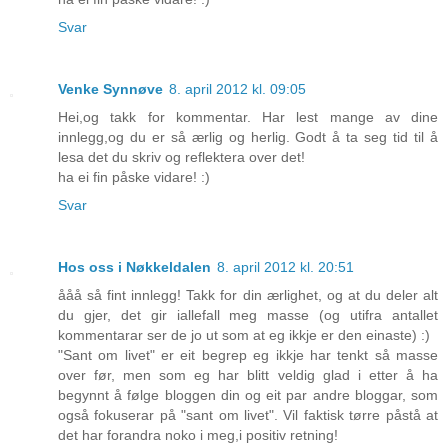
Svar
Venke Synnøve
8. april 2012 kl. 09:05
Hei,og takk for kommentar. Har lest mange av dine
innlegg,og du er så ærlig og herlig. Godt å ta seg tid til å
lesa det du skriv og reflektera over det!
ha ei fin påske vidare! :)
Svar
Hos oss i Nøkkeldalen
8. april 2012 kl. 20:51
ååå så fint innlegg! Takk for din ærlighet, og at du deler alt
du gjer, det gir iallefall meg masse (og utifra antallet
kommentarar ser de jo ut som at eg ikkje er den einaste) :)
"Sant om livet" er eit begrep eg ikkje har tenkt så masse
over før, men som eg har blitt veldig glad i etter å ha
begynnt å følge bloggen din og eit par andre bloggar, som
også fokuserar på "sant om livet". Vil faktisk tørre påstå at
det har forandra noko i meg,i positiv retning!