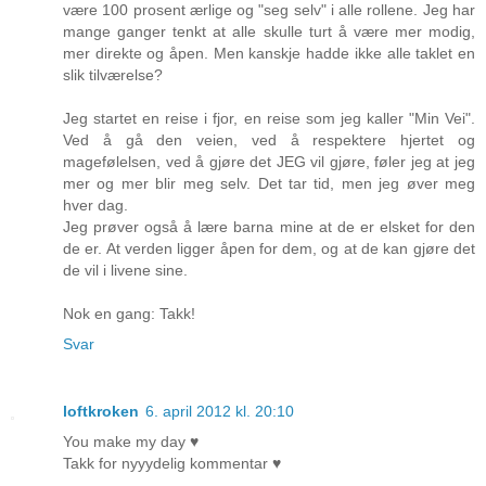
være 100 prosent ærlige og "seg selv" i alle rollene. Jeg har
mange ganger tenkt at alle skulle turt å være mer modig,
mer direkte og åpen. Men kanskje hadde ikke alle taklet en
slik tilværelse?
Jeg startet en reise i fjor, en reise som jeg kaller "Min Vei".
Ved å gå den veien, ved å respektere hjertet og
magefølelsen, ved å gjøre det JEG vil gjøre, føler jeg at jeg
mer og mer blir meg selv. Det tar tid, men jeg øver meg
hver dag.
Jeg prøver også å lære barna mine at de er elsket for den
de er. At verden ligger åpen for dem, og at de kan gjøre det
de vil i livene sine.
Nok en gang: Takk!
Svar
loftkroken
6. april 2012 kl. 20:10
You make my day ♥
Takk for nyyydelig kommentar ♥