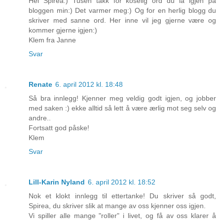
Hei Spirea:) Tusen takk for koselig ord du la igjen på
bloggen min:) Det varmer meg:) Og for en herlig blogg du
skriver med sanne ord. Her inne vil jeg gjerne være og
kommer gjerne igjen:)
Klem fra Janne
Svar
Renate
6. april 2012 kl. 18:48
Så bra innlegg! Kjenner meg veldig godt igjen, og jobber
med saken :) ekke alltid så lett å være ærlig mot seg selv og
andre..
Fortsatt god påske!
Klem
Svar
Lill-Karin Nyland
6. april 2012 kl. 18:52
Nok et klokt innlegg til ettertanke! Du skriver så godt,
Spirea, du skriver slik at mange av oss kjenner oss igjen.
Vi spiller alle mange "roller" i livet, og få av oss klarer å