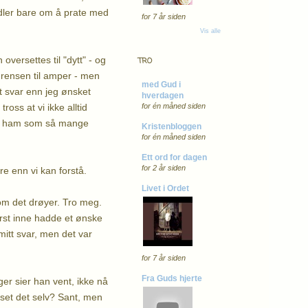
andler bare om å prate med
for 7 år siden
Vis alle
versettes til "dytt" - og
TRO
 grensen til amper - men
med Gud i
net svar enn jeg ønsket
hverdagen
ss at vi ikke alltid
for én måned siden
t til ham som så mange
Kristenbloggen
for én måned siden
Ett ord for dagen
for 2 år siden
e enn vi kan forstå.
Livet i Ordet
om det drøyer. Tro meg.
rst inne hadde et ønske
mitt svar, men det var
for 7 år siden
Fra Guds hjerte
er sier han vent, ikke nå
set det selv? Sant, men