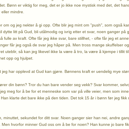
 det. Bønn er viktig for meg, det er jo ikke noe mystisk med det, det h
eller mindre.
 om og jeg nekter å gi opp. Ofte blir jeg mint om "push", som også kan o
il dytte litt på Gud, bli utålmodig og ivrig etter et svar, noen ganger på
fulle av kraft. Ofte får jeg ikke svar, bare stillhet, - ofte får jeg et an
er får jeg også de svar jeg håper på. Men tross mange skuffelser og tro
et uteblir, så kan jeg likevel ikke la være å tro, la være å kjempe i tilli
net opp og hjulpet.
t jeg har opplevd at Gud kan gjøre. Bønnens kraft er uendelig mye størr
hører din bønn? Tror du han bare vender seg vekk? Svar kommer, selv
eg meg for å be for et menneske som var på ville veier, men som inne
Han klarte det bare ikke på den tiden. Det tok 15 år i bønn før jeg fikk 
, minuttet, sekundet for ditt svar. Noen ganger sier han nei, andre gang
e. Men hvorfor minner Gud oss om å be for noen? Han kunne jo bare fik