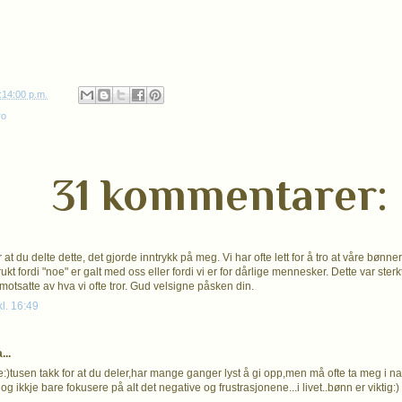
:14:00 p.m.
ro
31 kommentarer:
 at du delte dette, det gjorde inntrykk på meg. Vi har ofte lett for å tro at våre bønner i
rukt fordi "noe" er galt med oss eller fordi vi er for dårlige mennesker. Dette var ster
motsatte av hva vi ofte tror. Gud velsigne påsken din.
kl. 16:49
...
e:)tusen takk for at du deler,har mange ganger lyst å gi opp,men må ofte ta meg i n
 og ikkje bare fokusere på alt det negative og frustrasjonene...i livet..bønn er viktig:)