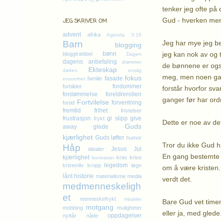
tenker jeg ofte på
Gud - hverken mer 
JEG SKRIVER OM
advent
afrika
Agenda 3:16
Jeg har mye jeg ber
Barn
blogging
jeg kan nok av og t
bønn
bloggtrøbbel
Dagen
dagens anbefaling
drømmer
de bønnene er også 
Ekteskap
døden
enslig
meg, men noen gang
fokus
fasade
familie
ensomhet
fordommer
forbilder
forstår hvorfor svar
fordømmelse
foreldrerollen
ganger før har ord
Fortvilelse
forventning
fortid
fremtid
frihet
fristelser
frustrasjon
gi slipp
give
frykt
Dette er noe av de
Guds
away
glede
kjærlighet
Guds løfter
humor
Tror du ikke Gud 
Håp
Jesus
Jul
idealer
En gang bestemte j
kjærlighet
krav
krise
kontraster
legedom
kristenliv
kropp
løgn
om å være kristen. 
lånt historie
materialisme
media
verdt det.
medmenneskeligh
et
menneskefrykt
mirakler
Bare Gud vet timen
motgang
mobbing
muligheter
eller ja, med gled
oppdagelser
nyttår
nåde