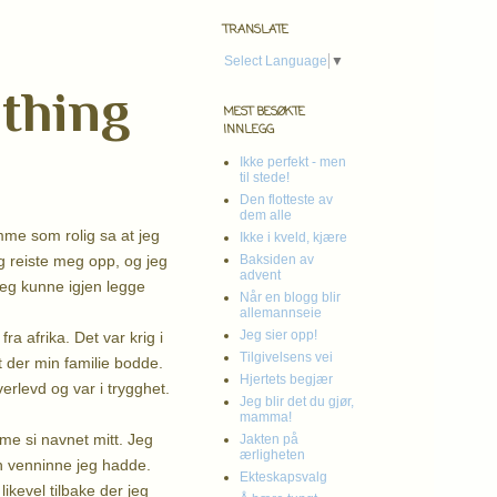
TRANSLATE
Select Language
▼
thing
MEST BESØKTE
INNLEGG
Ikke perfekt - men
til stede!
Den flotteste av
dem alle
mme som rolig sa at jeg
Ikke i kveld, kjære
eg reiste meg opp, og jeg
Baksiden av
advent
 jeg kunne igjen legge
Når en blogg blir
allemannseie
Jeg sier opp!
ra afrika. Det var krig i
Tilgivelsens vei
 der min familie bodde.
Hjertets begjær
verlevd og var i trygghet.
Jeg blir det du gjør,
mamma!
me si navnet mitt. Jeg
Jakten på
ærligheten
 venninne jeg hadde.
Ekteskapsvalg
likevel tilbake der jeg