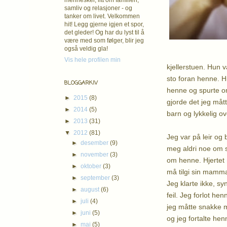
mennesker, litt om familien,
samliv og relasjoner - og
tanker om livet. Velkommen
hit! Legg gjerne igjen et spor,
det gleder! Og har du lyst til å
være med som følger, blir jeg
også veldig gla!
Vis hele profilen min
kjellerstuen. Hun 
sto foran henne. H
BLOGGARKIV
henne og spurte om
►
2015
(8)
gjorde det jeg måt
►
2014
(5)
barn og lykkelig ove
►
2013
(31)
▼
2012
(81)
Jeg var på leir og
►
desember
(9)
meg aldri noe om s
►
november
(3)
om henne. Hjertet m
►
oktober
(3)
må tilgi sin mamm
►
september
(3)
Jeg klarte ikke, sy
►
august
(6)
feil. Jeg forlot he
►
juli
(4)
jeg måtte snakke me
►
juni
(5)
og jeg fortalte hen
►
mai
(5)