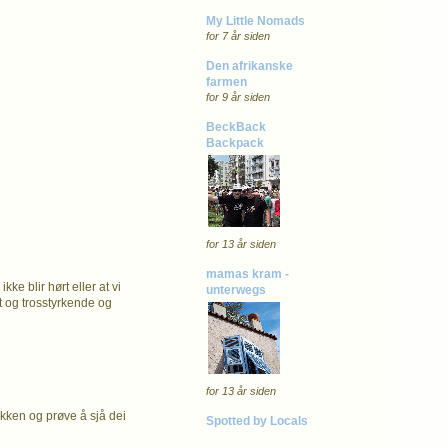
My Little Nomads
for 7 år siden
Den afrikanske
farmen
for 9 år siden
BeckBack
Backpack
for 13 år siden
mamas kram -
kke blir hørt eller at vi
unterwegs
kt og trosstyrkende og
for 13 år siden
akken og prøve å sjå dei
Spotted by Locals