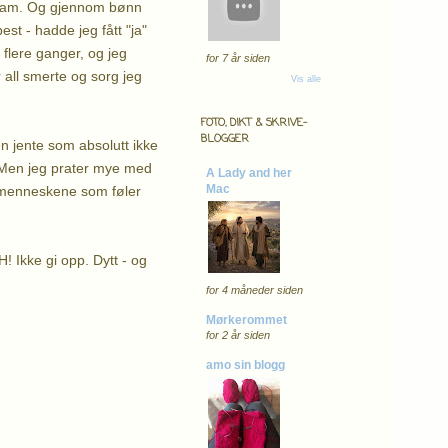
il ham. Og gjennom bønn
est - hadde jeg fått "ja"
 flere ganger, og jeg
for 7 år siden
or all smerte og sorg jeg
Vis alle
FOTO, DIKT & SKRIVE-
BLOGGER
n jente som absolutt ikke
. Men jeg prater mye med
A Lady and her
Mac
e menneskene som føler
! Ikke gi opp. Dytt - og
for 4 måneder siden
Mørkerommet
for 2 år siden
amo sin blogg