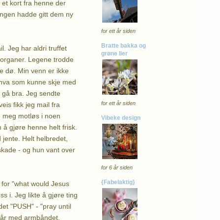
 et kort fra henne der
ningen hadde gitt dem ny
for ett år siden
Bratte bakka og
 Jeg har aldri truffet
grøne lier
e organer. Legene trodde
lle dø. Min venn er ikke
r hva som kunne skje med
e gå bra. Jeg sendte
for ett år siden
is fikk jeg mail fra
de meg motløs i noen
Vibeke design
å gjøre henne helt frisk.
d jente. Helt helbredet,
eskade - og hun vant over
for 6 år siden
{Fabelaktig}
for "what would Jesus
s i. Jeg likte å gjøre ting
et "PUSH" - "pray until
 går med armbåndet,