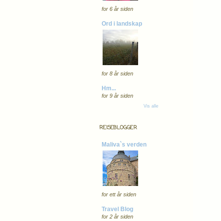
for 6 år siden
Ord i landskap
for 8 år siden
Hm...
for 9 år siden
Vis alle
REISEBLOGGER
Maliva`s verden
for ett år siden
Travel Blog
for 2 år siden