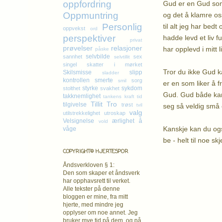
oppfordring
Gud er en Gud som 
Oppmuntring
og det å klamre oss
Personlig
til alt jeg har bed
oppvekst
ord
perspektiver
hadde levd et liv fu
privat
prøvelser
relasjoner
har opplevd i mitt li
påske
selvbilde
sannhet
sex
selvtillit
singel
skatter i mørket
Tror du ikke Gud k
Skilsmisse
slipp
sladder
kontrollen
smerte
sorg
smil
er en som liker å 
styrke
sykdom
stolthet
svakhet
Gud. Gud både kan 
takknemlighet
tankens kraft
tid
Tillit
Tro
tilgivelse
trøst
seg så veldig små 
tvil
valg
utilstrekkelighet
utroskap
Velsignelse
ærlighet
å
vold
Kanskje kan du ogs
våge
be - helt til noe skj
K
COPYRIGHT© HJERTESPOR
Åndsverkloven § 1:
Den som skaper et åndsverk
har opphavsrett
til verket.
Alle tekster på denne
bloggen er mine, fra mitt
hjerte, med mindre jeg
opplyser om noe annet. Jeg
bruker mye tid på dem, og på