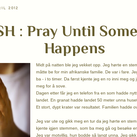
IL 2012
H : Pray Until Some
Happens
Midt på natten ble jeg vekket opp. Jeg hørte en ste
måtte be for min afrikanske familie. De var i fare. J
ba - i to timer. Da først kjente jeg en ro inni meg og
meg for å sove.
Dagen etter får jeg en telefon fra en som hadde nytt f
landet. En granat hadde landet 50 meter unna huset
Et stort, dypt krater var resultatet. Familien hadde o
Jeg var ute og gikk meg en tur da jeg hørte en stem
kjente igjen stemmen, som ba meg gå og besøke en
Jeg var motvillig, hun bodde så langt unna. Jeg gikk 