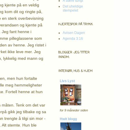
Å bære tungt
eg kjente på en veldig
Det uheldige
stempelet
eg kom dit og ringte på,
 en sterk overbevisning
HJERTESPOR PÅ TRYKK
 verandaen og kjente på
 Jeg fant henne i
Avisen Dagen
tomme pilleglassene som
Agenda 3:16
den av henne. Jeg ristet i
ket ikke leve mer. Jeg
BLOGGER JEG TITTER
INNOM:
n, lykkelig med mann og
INTERIØR, HUS & HJEM
en, men hun fortalte
Livs Lyst
telle meg hemmeligheter
ake. Fortell henne at hun
den måten. Tenk om det var
for 9 måneder siden
rpå gikk jeg tilbake og sa
 trengte å tilgi sin mor -
Hwit blogg
. Alt stemte. Hun ble