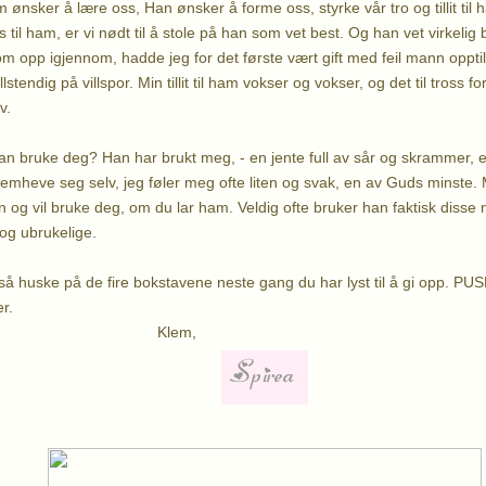
ønsker å lære oss, Han ønsker å forme oss, styrke vår tro og tillit t
 til ham, er vi nødt til å stole på han som vet best. Og han vet virkelig b
t om opp igjennom, hadde jeg for det første vært gift med feil mann opptil
llstendig på villspor. Min tillit til ham vokser og vokser, og det til tross f
v.
an bruke deg? Han har brukt meg, - en jente full av sår og skrammer, e
fremheve seg selv, jeg føler meg ofte liten og svak, en av Guds minste
og vil bruke deg, om du lar ham. Veldig ofte bruker han faktisk diss
og ubrukelige.
å huske på de fire bokstavene neste gang du har lyst til å gi opp. PUSH
er.
lem,