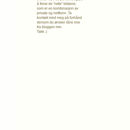
å finne de "rette" bildene,
som er en kombinasjon av
private og nettfunn. Ta
kontakt med meg på forhånd
dersom du ønsker låne noe
fra bloggen min.
Takk :)