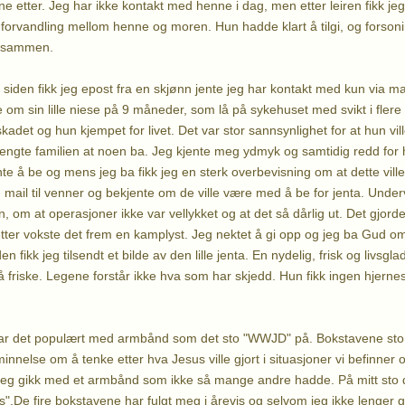
e etter. Jeg har ikke kontakt med henne i dag, men etter leiren fikk jeg
 forvandling mellom henne og moren. Hun hadde klart å tilgi, og forso
e sammen.
den fikk jeg epost fra en skjønn jente jeg har kontakt med kun via mail.
e om sin lille niese på 9 måneder, som lå på sykehuset med svikt i fler
eskadet og hun kjempet for livet. Det var stor sannsynlighet for at hun vi
rengte familien at noen ba. Jeg kjente meg ydmyk og samtidig redd fo
nte å be og mens jeg ba fikk jeg en sterk overbevisning om at dette vill
mail til venner og bekjente om de ville være med å be for jenta. Underve
n, om at operasjoner ikke var vellykket og at det så dårlig ut. Det gjor
tter vokste det frem en kamplyst. Jeg nektet å gi opp og jeg ba Gud om 
 fikk jeg tilsendt et bilde av den lille jenta. En nydelig, frisk og livsgla
å friske. Legene forstår ikke hva som har skjedd. Hun fikk ingen hjern
var det populært med armbånd som det sto "WWJD" på. Bokstavene sto 
nnelse om å tenke etter hva Jesus ville gjort i situasjoner vi befinner os
å jeg gikk med et armbånd som ikke så mange andre hadde. På mitt sto d
.De fire bokstavene har fulgt meg i årevis og selvom jeg ikke lenger