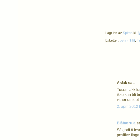
Lagt inn av
Spirea
kl.
3
Etiketter:
bønn
,
Tillit
,
T
Aslak sa...
Tusen takk for
ikke kan bli b
vitner om det 
2. april 2012 
Blåbærtua
sa
Så godt å les
positive tinga