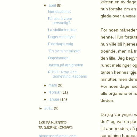
kristen en av dagen
▼
april
(9)
hun fortalte om en
hjertespor.net
glede over å vær
På tide å være
personlig?
For noen måneder si
La stoltheten fare
henne. Hun fortalt
Dager med frykt
hun ville bli hjern
Ekteskaps valg
troende, men nå t
"En av mine minste"
den lille. Jeg begy
Oppstanden!
rundt meldinger og 
Jakten på ærligheten
tanten hennes igje
PUSH : Pray Until
Something Happens
minutter, men dere
►
mars
(9)
For noen dager siden
►
februar
(11)
alle organene er n
►
januar
(14)
døden.
►
2011
(9)
Da jeg var yngre 
do?" og var en påmi
NOE PÅ HJERTET?
TA GJERNE KONTAKT:
litt annerledes, s
something happens"
hjertespor@gmail.com