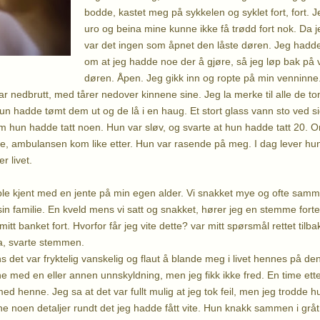
bodde, kastet meg på sykkelen og syklet fort, fort. J
uro og beina mine kunne ikke få trødd fort nok. Da j
var det ingen som åpnet den låste døren. Jeg hadde
om at jeg hadde noe der å gjøre, så jeg løp bak på
døren. Åpen. Jeg gikk inn og ropte på min venninne.
var nedbrutt, med tårer nedover kinnene sine. Jeg la merke til alle de 
un hadde tømt dem ut og de lå i en haug. Et stort glass vann sto ved si
 hun hadde tatt noen. Hun var sløv, og svarte at hun hadde tatt 20. Or
te, ambulansen kom like etter. Hun var rasende på meg. I dag lever hu
r livet.
 ble kjent med en jente på min egen alder. Vi snakket mye og ofte samm
in familie. En kveld mens vi satt og snakket, hører jeg en stemme for
itt banket fort. Hvorfor får jeg vite dette? var mitt spørsmål rettet tilb
a, svarte stemmen.
ns det var fryktelig vanskelig og flaut å blande meg i livet hennes på 
nne med en eller annen unnskyldning, men jeg fikk ikke fred. En time ette
d henne. Jeg sa at det var fullt mulig at jeg tok feil, men jeg trodde hun
ne noen detaljer rundt det jeg hadde fått vite. Hun knakk sammen i gråt