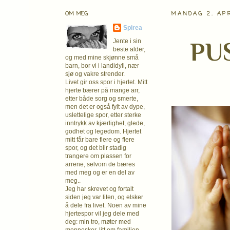
OM MEG
MANDAG 2. APR
Spirea
PUS
Jente i sin
beste alder,
og med mine skjønne små
barn, bor vi i landidyll, nær
sjø og vakre strender.
Livet gir oss spor i hjertet. Mitt
hjerte bærer på mange arr,
etter både sorg og smerte,
men det er også fylt av dype,
uslettelige spor, etter sterke
inntrykk av kjærlighet, glede,
godhet og legedom. Hjertet
mitt får bare flere og flere
spor, og det blir stadig
trangere om plassen for
arrene, selvom de bæres
med meg og er en del av
meg..
Jeg har skrevet og fortalt
siden jeg var liten, og elsker
å dele fra livet. Noen av mine
hjertespor vil jeg dele med
deg: min tro, møter med