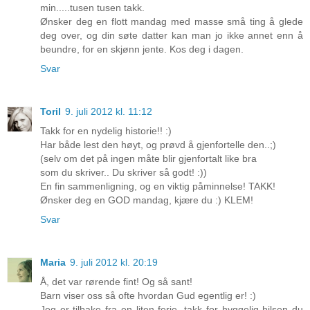
min.....tusen tusen takk.
Ønsker deg en flott mandag med masse små ting å glede
deg over, og din søte datter kan man jo ikke annet enn å
beundre, for en skjønn jente. Kos deg i dagen.
Svar
Toril
9. juli 2012 kl. 11:12
Takk for en nydelig historie!! :)
Har både lest den høyt, og prøvd å gjenfortelle den..;)
(selv om det på ingen måte blir gjenfortalt like bra
som du skriver.. Du skriver så godt! :))
En fin sammenligning, og en viktig påminnelse! TAKK!
Ønsker deg en GOD mandag, kjære du :) KLEM!
Svar
Maria
9. juli 2012 kl. 20:19
Å, det var rørende fint! Og så sant!
Barn viser oss så ofte hvordan Gud egentlig er! :)
Jeg er tilbake fra en liten ferie, takk for hyggelig hilsen du