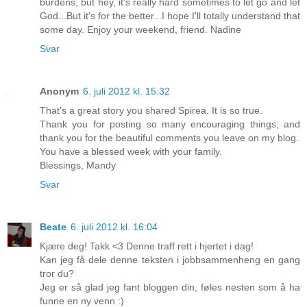
burdens, but hey, it's really hard sometimes to let go and let
God...But it's for the better...I hope I'll totally understand that
some day. Enjoy your weekend, friend. Nadine
Svar
Anonym
6. juli 2012 kl. 15:32
That's a great story you shared Spirea. It is so true.
Thank you for posting so many encouraging things; and
thank you for the beautiful comments you leave on my blog.
You have a blessed week with your family.
Blessings, Mandy
Svar
Beate
6. juli 2012 kl. 16:04
Kjære deg! Takk <3 Denne traff rett i hjertet i dag!
Kan jeg få dele denne teksten i jobbsammenheng en gang
tror du?
Jeg er så glad jeg fant bloggen din, føles nesten som å ha
funne en ny venn :)