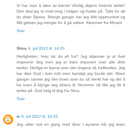
Vi har mye å lære av barna! Utrolig skjønn historie dette!!
Den skal jeg ta med meg i helgen og huske på. Takk for alt
du deler Spirea. Mange ganger har jeg blitt oppmuntret og
fått gøtsen jeg trengte for å gå videre. Klemmer fra Miriam
Svar
Stina
6. juli 2012 kl. 14:20
Herligheten, hvor tar du alt fra? Jeg skjønner jo at livet
inspirerer deg men jeg er bare imponert over alle dine
tanker. Herlige er barna som sier tingene så treffendes. Jeg
har ikke Gud i livet mitt men kanskje jeg burde det. Noen
ganger savner jeg den troen som du så sterkt har og det å
ha noen å klynge seg ekstra til. Hmmmm nå fikk jeg litt å
tenke på. God helg til deg fra Stina
Svar
w
6. juli 2012 kl. 14:33
Jeg sitter nok en gang med tårer i øynene når jeg leser