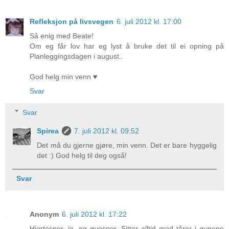
Refleksjon på livsvegen
6. juli 2012 kl. 17:00
Så enig med Beate!
Om eg får lov har eg lyst å bruke det til ei opning på
Planleggingsdagen i august..
God helg min venn ♥
Svar
Svar
Spirea
7. juli 2012 kl. 09:52
Det må du gjerne gjøre, min venn. Det er bare hyggelig
det :) God helg til deg også!
Svar
Anonym
6. juli 2012 kl. 17:22
Hjertespor, ja, og øyespor. Sitter alltid med tårer i øynene