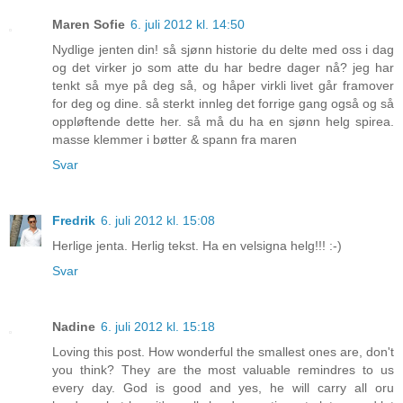
Maren Sofie
6. juli 2012 kl. 14:50
Nydlige jenten din! så sjønn historie du delte med oss i dag
og det virker jo som atte du har bedre dager nå? jeg har
tenkt så mye på deg så, og håper virkli livet går framover
for deg og dine. så sterkt innleg det forrige gang også og så
oppløftende dette her. så må du ha en sjønn helg spirea.
masse klemmer i bøtter & spann fra maren
Svar
Fredrik
6. juli 2012 kl. 15:08
Herlige jenta. Herlig tekst. Ha en velsigna helg!!! :-)
Svar
Nadine
6. juli 2012 kl. 15:18
Loving this post. How wonderful the smallest ones are, don't
you think? They are the most valuable remindres to us
every day. God is good and yes, he will carry all oru