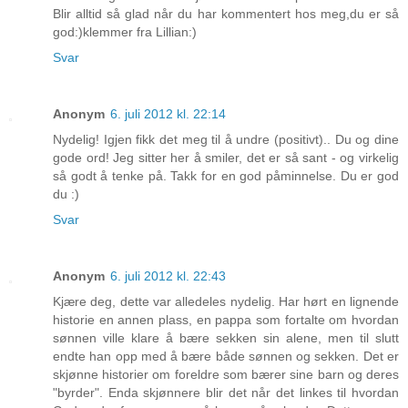
Blir alltid så glad når du har kommentert hos meg,du er så
god:)klemmer fra Lillian:)
Svar
Anonym
6. juli 2012 kl. 22:14
Nydelig! Igjen fikk det meg til å undre (positivt).. Du og dine
gode ord! Jeg sitter her å smiler, det er så sant - og virkelig
så godt å tenke på. Takk for en god påminnelse. Du er god
du :)
Svar
Anonym
6. juli 2012 kl. 22:43
Kjære deg, dette var alledeles nydelig. Har hørt en lignende
historie en annen plass, en pappa som fortalte om hvordan
sønnen ville klare å bære sekken sin alene, men til slutt
endte han opp med å bære både sønnen og sekken. Det er
skjønne historier om foreldre som bærer sine barn og deres
"byrder". Enda skjønnere blir det når det linkes til hvordan