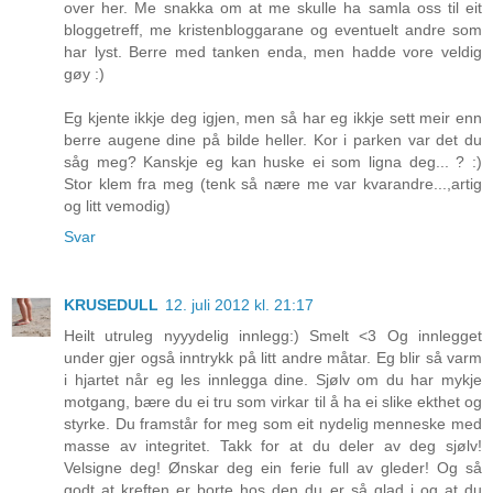
over her. Me snakka om at me skulle ha samla oss til eit
bloggetreff, me kristenbloggarane og eventuelt andre som
har lyst. Berre med tanken enda, men hadde vore veldig
gøy :)
Eg kjente ikkje deg igjen, men så har eg ikkje sett meir enn
berre augene dine på bilde heller. Kor i parken var det du
såg meg? Kanskje eg kan huske ei som ligna deg... ? :)
Stor klem fra meg (tenk så nære me var kvarandre...,artig
og litt vemodig)
Svar
KRUSEDULL
12. juli 2012 kl. 21:17
Heilt utruleg nyyydelig innlegg:) Smelt <3 Og innlegget
under gjer også inntrykk på litt andre måtar. Eg blir så varm
i hjartet når eg les innlegga dine. Sjølv om du har mykje
motgang, bære du ei tru som virkar til å ha ei slike ekthet og
styrke. Du framstår for meg som eit nydelig menneske med
masse av integritet. Takk for at du deler av deg sjølv!
Velsigne deg! Ønskar deg ein ferie full av gleder! Og så
godt at kreften er borte hos den du er så glad i og at du