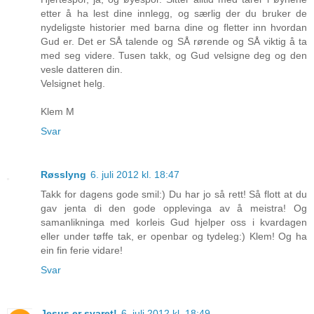
etter å ha lest dine innlegg, og særlig der du bruker de
nydeligste historier med barna dine og fletter inn hvordan
Gud er. Det er SÅ talende og SÅ rørende og SÅ viktig å ta
med seg videre. Tusen takk, og Gud velsigne deg og den
vesle datteren din.
Velsignet helg.
Klem M
Svar
Røsslyng
6. juli 2012 kl. 18:47
Takk for dagens gode smil:) Du har jo så rett! Så flott at du
gav jenta di den gode opplevinga av å meistra! Og
samanlikninga med korleis Gud hjelper oss i kvardagen
eller under tøffe tak, er openbar og tydeleg:) Klem! Og ha
ein fin ferie vidare!
Svar
Jesus er svaret!
6. juli 2012 kl. 18:49