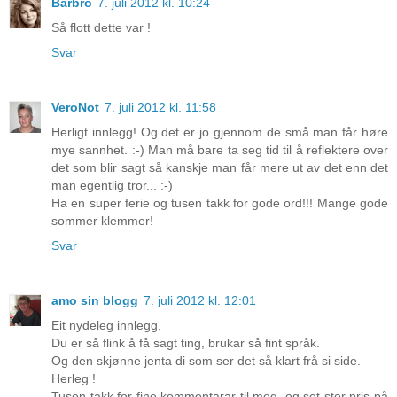
Barbro
7. juli 2012 kl. 10:24
Så flott dette var !
Svar
VeroNot
7. juli 2012 kl. 11:58
Herligt innlegg! Og det er jo gjennom de små man får høre
mye sannhet. :-) Man må bare ta seg tid til å reflektere over
det som blir sagt så kanskje man får mere ut av det enn det
man egentlig tror... :-)
Ha en super ferie og tusen takk for gode ord!!! Mange gode
sommer klemmer!
Svar
amo sin blogg
7. juli 2012 kl. 12:01
Eit nydeleg innlegg.
Du er så flink å få sagt ting, brukar så fint språk.
Og den skjønne jenta di som ser det så klart frå si side.
Herleg !
Tusen takk for fine kommentarar til meg, eg set stor pris på