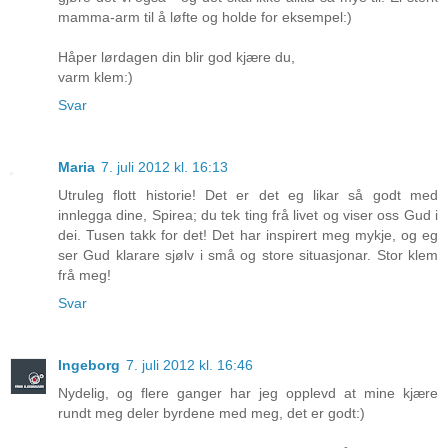
mamma-arm til å løfte og holde for eksempel:)
Håper lørdagen din blir god kjære du,
varm klem:)
Svar
Maria
7. juli 2012 kl. 16:13
Utruleg flott historie! Det er det eg likar så godt med
innlegga dine, Spirea; du tek ting frå livet og viser oss Gud i
dei. Tusen takk for det! Det har inspirert meg mykje, og eg
ser Gud klarare sjølv i små og store situasjonar. Stor klem
frå meg!
Svar
Ingeborg
7. juli 2012 kl. 16:46
Nydelig, og flere ganger har jeg opplevd at mine kjære
rundt meg deler byrdene med meg, det er godt:)