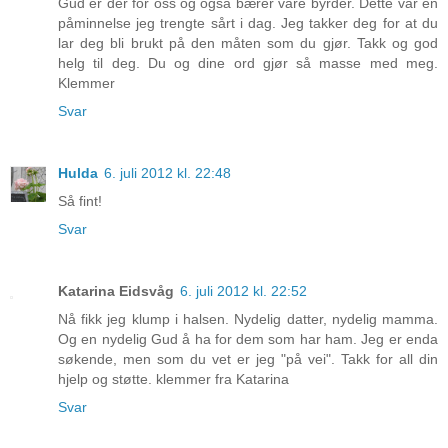
Gud er der for oss og også bærer våre byrder. Dette var en
påminnelse jeg trengte sårt i dag. Jeg takker deg for at du
lar deg bli brukt på den måten som du gjør. Takk og god
helg til deg. Du og dine ord gjør så masse med meg.
Klemmer
Svar
Hulda
6. juli 2012 kl. 22:48
Så fint!
Svar
Katarina Eidsvåg
6. juli 2012 kl. 22:52
Nå fikk jeg klump i halsen. Nydelig datter, nydelig mamma.
Og en nydelig Gud å ha for dem som har ham. Jeg er enda
søkende, men som du vet er jeg "på vei". Takk for all din
hjelp og støtte. klemmer fra Katarina
Svar