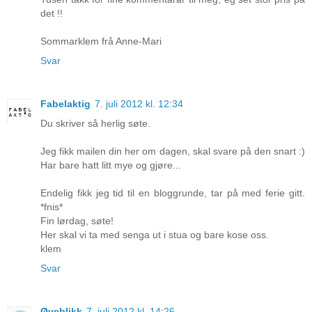
det !!
Sommarklem frå Anne-Mari
Svar
Fabelaktig
7. juli 2012 kl. 12:34
Du skriver så herlig søte.
Jeg fikk mailen din her om dagen, skal svare på den snart :)
Har bare hatt litt mye og gjøre...
Endelig fikk jeg tid til en bloggrunde, tar på med ferie gitt.
*fnis*
Fin lørdag, søte!
Her skal vi ta med senga ut i stua og bare kose oss.
klem
Svar
Øyeblikk
7. juli 2012 kl. 14:26