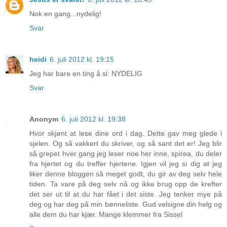
Nok en gang...nydelig!
Svar
heidi
6. juli 2012 kl. 19:15
Jeg har bare en ting å si: NYDELIG
Svar
Anonym
6. juli 2012 kl. 19:38
Hvor skjønt at lese dine ord i dag. Dette gav meg glede i
sjelen. Og så vakkert du skriver, og så sant det er! Jeg blir
så grepet hver gang jeg leser noe her inne, spirea, du deler
fra hjertet og du treffer hjertene. Igjen vil jeg si dig at jeg
liker denne bloggen så meget godt, du gir av deg selv hele
tiden. Ta vare på deg selv nå og ikke brug opp de krefter
det ser ut til at du har fået i det siste. Jeg tenker mye på
deg og har deg på min bønneliste. Gud velsigne din helg og
alle dem du har kjær. Mange klemmer fra Sissel