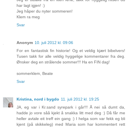
har lagt igjen! :)
Jeg håper du nyter sommeren!
Klem ra meg
Svar
Anonym
10. juli 2012 kl. 09:06
For en fantastisk fin historie! Og et veldig kjært bibelvers!
Tusen takk for alle veldig hyggelige kommentarer fra deg.
Ønsker deg en strålende sommer!!! Ha en FIN dag!
sommerklem, Beate
Svar
Kristina, nord i bygdo
11. juli 2012 kl. 19:25
JA, eg var i Kr.sand syrepark i går!!! Å nei så dumt da,
hadde jo vore såå kjekt å snakka litt med deg :) Då får me
heller avtale eit treff ein gang :) I helga som var fekk eg bli
kjent (på skikkeleg) med Maria som har kommentert rett