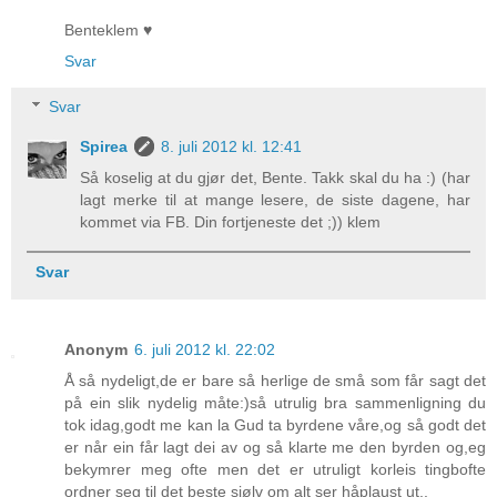
Benteklem ♥
Svar
Svar
Spirea
8. juli 2012 kl. 12:41
Så koselig at du gjør det, Bente. Takk skal du ha :) (har
lagt merke til at mange lesere, de siste dagene, har
kommet via FB. Din fortjeneste det ;)) klem
Svar
Anonym
6. juli 2012 kl. 22:02
Å så nydeligt,de er bare så herlige de små som får sagt det
på ein slik nydelig måte:)så utrulig bra sammenligning du
tok idag,godt me kan la Gud ta byrdene våre,og så godt det
er når ein får lagt dei av og så klarte me den byrden og,eg
bekymrer meg ofte men det er utruligt korleis tingbofte
ordner seg til det beste sjølv om alt ser håplaust ut..