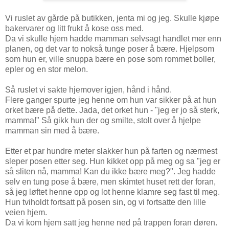
Vi ruslet av gårde på butikken, jenta mi og jeg. Skulle kjøpe
bakervarer og litt frukt å kose oss med.
Da vi skulle hjem hadde mamman selvsagt handlet mer enn
planen, og det var to nokså tunge poser å bære. Hjelpsom
som hun er, ville snuppa bære en pose som rommet boller,
epler og en stor melon.
Så ruslet vi sakte hjemover igjen, hånd i hånd.
Flere ganger spurte jeg henne om hun var sikker på at hun
orket bære på dette. Jada, det orket hun - "jeg er jo så sterk,
mamma!" Så gikk hun der og smilte, stolt over å hjelpe
mamman sin med å bære.
Etter et par hundre meter slakker hun på farten og nærmest
sleper posen etter seg. Hun kikket opp på meg og sa "jeg er
så sliten nå, mamma! Kan du ikke bære meg?". Jeg hadde
selv en tung pose å bære, men skimtet huset rett der foran,
så jeg løftet henne opp og lot henne klamre seg fast til meg.
Hun tviholdt fortsatt på posen sin, og vi fortsatte den lille
veien hjem.
Da vi kom hjem satt jeg henne ned på trappen foran døren.