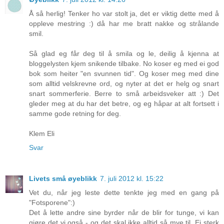
Å så herlig! Tenker ho var stolt ja, det er viktig dette med å
oppleve mestring :) då har me bratt nakke og strålande
smil.
Så glad eg får deg til å smila og le, deilig å kjenna at
bloggelysten kjem snikende tilbake. No koser eg med ei god
bok som heiter "en svunnen tid". Og koser meg med dine
som alltid velskrevne ord, og nyter at det er helg og snart
snart sommerferie. Berre to små arbeidsveker att :) Det
gleder meg at du har det betre, og eg håpar at alt fortsett i
samme gode retning for deg.
Klem Eli
Svar
Livets små øyeblikk
7. juli 2012 kl. 15:22
Vet du, når jeg leste dette tenkte jeg med en gang på
"Fotsporene":)
Det å lette andre sine byrder når de blir for tunge, vi kan
gjøre det vi også - og det skal ikke alltid så mye til. Ei sterk