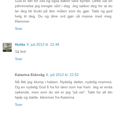
Gud er der for oss og også bærer våre byrder. Dette var en
påminnelse jeg trengte sårt i dag. Jeg takker deg for at du
lar deg bli brukt på den måten som du gjør. Takk og god
helg til deg. Du og dine ord gjør så masse med meg.
Klemmer
Svar
Hulda
6. juli 2012 kl. 22:48
Så fint!
Svar
Katarina Eidsvåg
6. juli 2012 kl. 22:52
Nå fikk jeg klump i halsen. Nydelig datter, nydelig mamma.
Og en nydelig Gud å ha for dem som har ham. Jeg er enda
søkende, men som du vet er jeg "på vei". Takk for all din
hjelp og støtte. klemmer fra Katarina
Svar