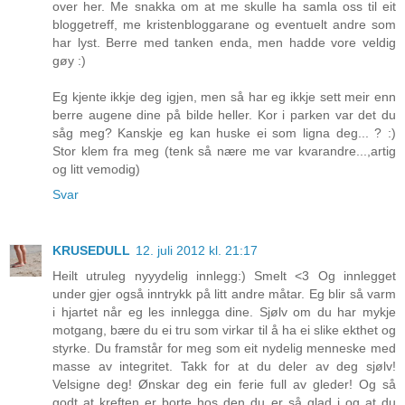
over her. Me snakka om at me skulle ha samla oss til eit
bloggetreff, me kristenbloggarane og eventuelt andre som
har lyst. Berre med tanken enda, men hadde vore veldig
gøy :)
Eg kjente ikkje deg igjen, men så har eg ikkje sett meir enn
berre augene dine på bilde heller. Kor i parken var det du
såg meg? Kanskje eg kan huske ei som ligna deg... ? :)
Stor klem fra meg (tenk så nære me var kvarandre...,artig
og litt vemodig)
Svar
KRUSEDULL
12. juli 2012 kl. 21:17
Heilt utruleg nyyydelig innlegg:) Smelt <3 Og innlegget
under gjer også inntrykk på litt andre måtar. Eg blir så varm
i hjartet når eg les innlegga dine. Sjølv om du har mykje
motgang, bære du ei tru som virkar til å ha ei slike ekthet og
styrke. Du framstår for meg som eit nydelig menneske med
masse av integritet. Takk for at du deler av deg sjølv!
Velsigne deg! Ønskar deg ein ferie full av gleder! Og så
godt at kreften er borte hos den du er så glad i og at du