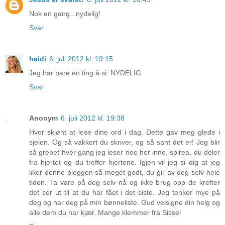
Nok en gang...nydelig!
Svar
heidi
6. juli 2012 kl. 19:15
Jeg har bare en ting å si: NYDELIG
Svar
Anonym
6. juli 2012 kl. 19:38
Hvor skjønt at lese dine ord i dag. Dette gav meg glede i
sjelen. Og så vakkert du skriver, og så sant det er! Jeg blir
så grepet hver gang jeg leser noe her inne, spirea, du deler
fra hjertet og du treffer hjertene. Igjen vil jeg si dig at jeg
liker denne bloggen så meget godt, du gir av deg selv hele
tiden. Ta vare på deg selv nå og ikke brug opp de krefter
det ser ut til at du har fået i det siste. Jeg tenker mye på
deg og har deg på min bønneliste. Gud velsigne din helg og
alle dem du har kjær. Mange klemmer fra Sissel