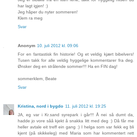
har lagt igjen! :)
Jeg håper du nyter sommeren!
Klem ra meg
Svar
Anonym
10. juli 2012 kl. 09:06
For en fantastisk fin historie! Og et veldig kjært bibelvers!
Tusen takk for alle veldig hyggelige kommentarer fra deg.
Ønsker deg en strålende sommer!!! Ha en FIN dag!
sommerklem, Beate
Svar
Kristina, nord i bygdo
11. juli 2012 kl. 19:25
JA, eg var i Kr.sand syrepark i går!!! Å nei så dumt da,
hadde jo vore såå kjekt å snakka litt med deg :) Då får me
heller avtale eit treff ein gang :) I helga som var fekk eg bli
kjent (på skikkeleg) med Maria som har kommentert rett