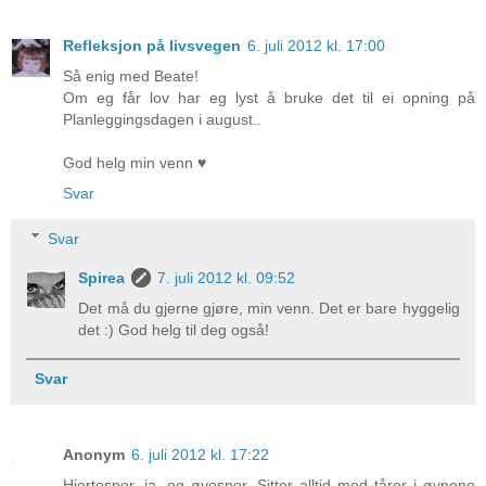
Refleksjon på livsvegen
6. juli 2012 kl. 17:00
Så enig med Beate!
Om eg får lov har eg lyst å bruke det til ei opning på
Planleggingsdagen i august..
God helg min venn ♥
Svar
Svar
Spirea
7. juli 2012 kl. 09:52
Det må du gjerne gjøre, min venn. Det er bare hyggelig
det :) God helg til deg også!
Svar
Anonym
6. juli 2012 kl. 17:22
Hjertespor, ja, og øyespor. Sitter alltid med tårer i øynene