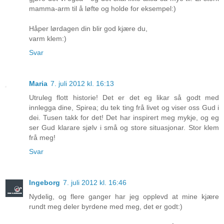
mamma-arm til å løfte og holde for eksempel:)
Håper lørdagen din blir god kjære du,
varm klem:)
Svar
Maria
7. juli 2012 kl. 16:13
Utruleg flott historie! Det er det eg likar så godt med
innlegga dine, Spirea; du tek ting frå livet og viser oss Gud i
dei. Tusen takk for det! Det har inspirert meg mykje, og eg
ser Gud klarare sjølv i små og store situasjonar. Stor klem
frå meg!
Svar
Ingeborg
7. juli 2012 kl. 16:46
Nydelig, og flere ganger har jeg opplevd at mine kjære
rundt meg deler byrdene med meg, det er godt:)