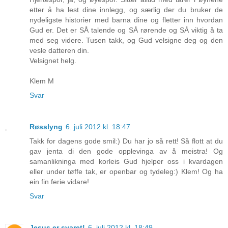
etter å ha lest dine innlegg, og særlig der du bruker de
nydeligste historier med barna dine og fletter inn hvordan
Gud er. Det er SÅ talende og SÅ rørende og SÅ viktig å ta
med seg videre. Tusen takk, og Gud velsigne deg og den
vesle datteren din.
Velsignet helg.
Klem M
Svar
Røsslyng
6. juli 2012 kl. 18:47
Takk for dagens gode smil:) Du har jo så rett! Så flott at du
gav jenta di den gode opplevinga av å meistra! Og
samanlikninga med korleis Gud hjelper oss i kvardagen
eller under tøffe tak, er openbar og tydeleg:) Klem! Og ha
ein fin ferie vidare!
Svar
Jesus er svaret!
6. juli 2012 kl. 18:49