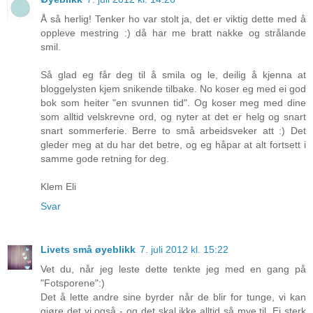
Å så herlig! Tenker ho var stolt ja, det er viktig dette med å
oppleve mestring :) då har me bratt nakke og strålande
smil.
Så glad eg får deg til å smila og le, deilig å kjenna at
bloggelysten kjem snikende tilbake. No koser eg med ei god
bok som heiter "en svunnen tid". Og koser meg med dine
som alltid velskrevne ord, og nyter at det er helg og snart
snart sommerferie. Berre to små arbeidsveker att :) Det
gleder meg at du har det betre, og eg håpar at alt fortsett i
samme gode retning for deg.
Klem Eli
Svar
Livets små øyeblikk
7. juli 2012 kl. 15:22
Vet du, når jeg leste dette tenkte jeg med en gang på
"Fotsporene":)
Det å lette andre sine byrder når de blir for tunge, vi kan
gjøre det vi også - og det skal ikke alltid så mye til. Ei sterk