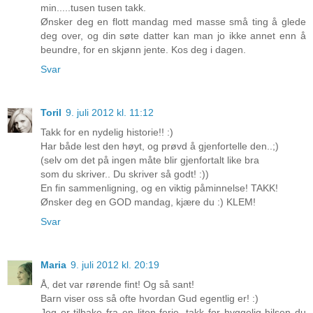
min.....tusen tusen takk.
Ønsker deg en flott mandag med masse små ting å glede
deg over, og din søte datter kan man jo ikke annet enn å
beundre, for en skjønn jente. Kos deg i dagen.
Svar
Toril
9. juli 2012 kl. 11:12
Takk for en nydelig historie!! :)
Har både lest den høyt, og prøvd å gjenfortelle den..;)
(selv om det på ingen måte blir gjenfortalt like bra
som du skriver.. Du skriver så godt! :))
En fin sammenligning, og en viktig påminnelse! TAKK!
Ønsker deg en GOD mandag, kjære du :) KLEM!
Svar
Maria
9. juli 2012 kl. 20:19
Å, det var rørende fint! Og så sant!
Barn viser oss så ofte hvordan Gud egentlig er! :)
Jeg er tilbake fra en liten ferie, takk for hyggelig hilsen du