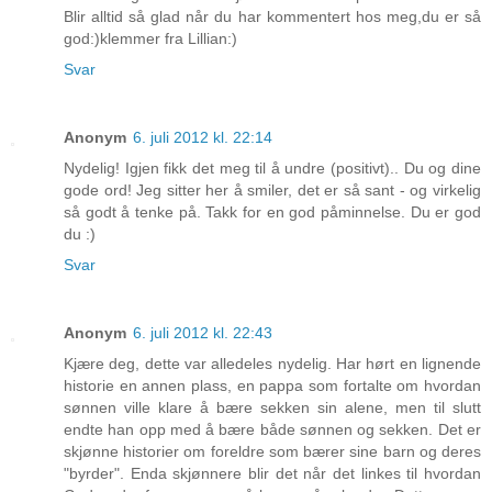
Blir alltid så glad når du har kommentert hos meg,du er så
god:)klemmer fra Lillian:)
Svar
Anonym
6. juli 2012 kl. 22:14
Nydelig! Igjen fikk det meg til å undre (positivt).. Du og dine
gode ord! Jeg sitter her å smiler, det er så sant - og virkelig
så godt å tenke på. Takk for en god påminnelse. Du er god
du :)
Svar
Anonym
6. juli 2012 kl. 22:43
Kjære deg, dette var alledeles nydelig. Har hørt en lignende
historie en annen plass, en pappa som fortalte om hvordan
sønnen ville klare å bære sekken sin alene, men til slutt
endte han opp med å bære både sønnen og sekken. Det er
skjønne historier om foreldre som bærer sine barn og deres
"byrder". Enda skjønnere blir det når det linkes til hvordan