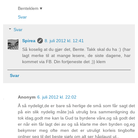
Benteklem ♥
Svar
Svar
Spirea
8. juli 2012 kl. 12:41
Så koselig at du gjør det, Bente. Takk skal du ha :) (har
lagt merke til at mange lesere, de siste dagene, har
kommet via FB. Din fortjeneste det ;)) klem
Svar
Anonym
6. juli 2012 kl. 22:02
Å så nydeligt,de er bare så herlige de små som får sagt det
på ein slik nydelig måte:)så utrulig bra sammenligning du
tok idag,godt me kan la Gud ta byrdene våre,og så godt det
er når ein får lagt dei av og så klarte me den byrden og,eg
bekymrer meg ofte men det er utruligt korleis tingbofte
ordner seg til det beste sjølv om alt ser håplaust ut..