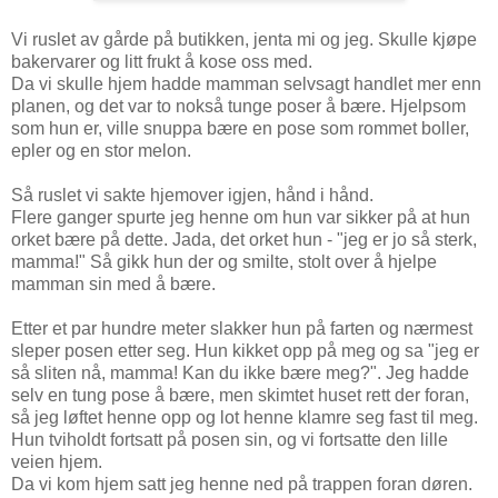
Vi ruslet av gårde på butikken, jenta mi og jeg. Skulle kjøpe
bakervarer og litt frukt å kose oss med.
Da vi skulle hjem hadde mamman selvsagt handlet mer enn
planen, og det var to nokså tunge poser å bære. Hjelpsom
som hun er, ville snuppa bære en pose som rommet boller,
epler og en stor melon.
Så ruslet vi sakte hjemover igjen, hånd i hånd.
Flere ganger spurte jeg henne om hun var sikker på at hun
orket bære på dette. Jada, det orket hun - "jeg er jo så sterk,
mamma!" Så gikk hun der og smilte, stolt over å hjelpe
mamman sin med å bære.
Etter et par hundre meter slakker hun på farten og nærmest
sleper posen etter seg. Hun kikket opp på meg og sa "jeg er
så sliten nå, mamma! Kan du ikke bære meg?". Jeg hadde
selv en tung pose å bære, men skimtet huset rett der foran,
så jeg løftet henne opp og lot henne klamre seg fast til meg.
Hun tviholdt fortsatt på posen sin, og vi fortsatte den lille
veien hjem.
Da vi kom hjem satt jeg henne ned på trappen foran døren.