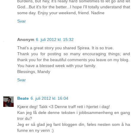
burdens, but hey, it's really hard sometimes to let go and let
God...But it's for the better...I hope I'll totally understand that
some day. Enjoy your weekend, friend. Nadine
Svar
Anonym
6. juli 2012 kl. 15:32
That's a great story you shared Spirea. It is so true.
Thank you for posting so many encouraging things; and
thank you for the beautiful comments you leave on my blog.
You have a blessed week with your family.
Blessings, Mandy
Svar
Beate
6. juli 2012 kl. 16:04
Kjære deg! Takk <3 Denne traff rett i hjertet i dag!
Kan jeg få dele denne teksten i jobbsammenheng en gang
tror du?
Jeg er så glad jeg fant bloggen din, føles nesten som å ha
funne en ny venn :)