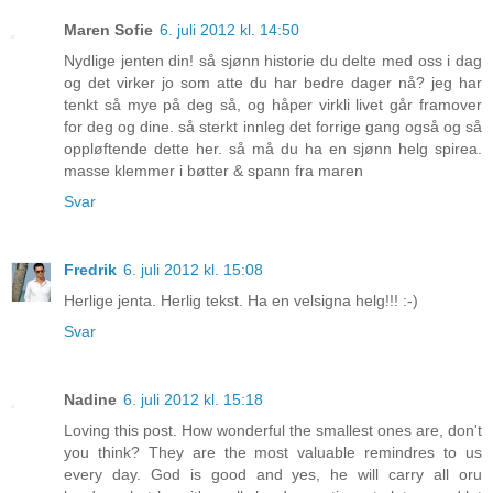
Maren Sofie
6. juli 2012 kl. 14:50
Nydlige jenten din! så sjønn historie du delte med oss i dag
og det virker jo som atte du har bedre dager nå? jeg har
tenkt så mye på deg så, og håper virkli livet går framover
for deg og dine. så sterkt innleg det forrige gang også og så
oppløftende dette her. så må du ha en sjønn helg spirea.
masse klemmer i bøtter & spann fra maren
Svar
Fredrik
6. juli 2012 kl. 15:08
Herlige jenta. Herlig tekst. Ha en velsigna helg!!! :-)
Svar
Nadine
6. juli 2012 kl. 15:18
Loving this post. How wonderful the smallest ones are, don't
you think? They are the most valuable remindres to us
every day. God is good and yes, he will carry all oru