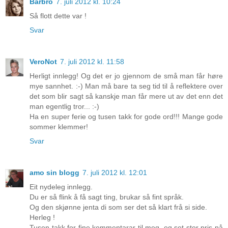
Barbro
7. juli 2012 kl. 10:24
Så flott dette var !
Svar
VeroNot
7. juli 2012 kl. 11:58
Herligt innlegg! Og det er jo gjennom de små man får høre
mye sannhet. :-) Man må bare ta seg tid til å reflektere over
det som blir sagt så kanskje man får mere ut av det enn det
man egentlig tror... :-)
Ha en super ferie og tusen takk for gode ord!!! Mange gode
sommer klemmer!
Svar
amo sin blogg
7. juli 2012 kl. 12:01
Eit nydeleg innlegg.
Du er så flink å få sagt ting, brukar så fint språk.
Og den skjønne jenta di som ser det så klart frå si side.
Herleg !
Tusen takk for fine kommentarar til meg, eg set stor pris på