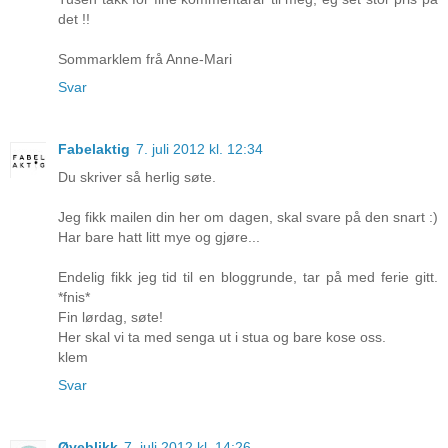
det !!
Sommarklem frå Anne-Mari
Svar
Fabelaktig
7. juli 2012 kl. 12:34
Du skriver så herlig søte.
Jeg fikk mailen din her om dagen, skal svare på den snart :)
Har bare hatt litt mye og gjøre...
Endelig fikk jeg tid til en bloggrunde, tar på med ferie gitt.
*fnis*
Fin lørdag, søte!
Her skal vi ta med senga ut i stua og bare kose oss.
klem
Svar
Øyeblikk
7. juli 2012 kl. 14:26