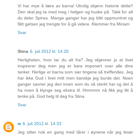
Vi har mye å lære av barna! Utrolig skjønn historie dette!!
Den skal jeg ta med meg i helgen og huske på. Takk for alt
du deler Spirea. Mange ganger har jeg blitt oppmuntret og
fått gøtsen jeg trengte for å gå videre. Klemmer fra Miriam
Svar
Stina
6. juli 2012 kl. 14:20
Herligheten, hvor tar du alt fra? Jeg skjønner jo at livet
inspirerer deg men jeg er bare imponert over alle dine
tanker. Herlige er barna som sier tingene så treffendes. Jeg
har ikke Gud i livet mitt men kanskje jeg burde det. Noen
ganger savner jeg den troen som du så sterkt har og det å
ha noen å klynge seg ekstra til. Hmmmm nå fikk jeg litt å
tenke på. God helg til deg fra Stina
Svar
w
6. juli 2012 kl. 14:33
Jeg sitter nok en gang med tårer i øynene når jeg leser