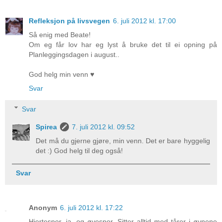
Refleksjon på livsvegen
6. juli 2012 kl. 17:00
Så enig med Beate!
Om eg får lov har eg lyst å bruke det til ei opning på
Planleggingsdagen i august..
God helg min venn ♥
Svar
Svar
Spirea
7. juli 2012 kl. 09:52
Det må du gjerne gjøre, min venn. Det er bare hyggelig
det :) God helg til deg også!
Svar
Anonym
6. juli 2012 kl. 17:22
Hjertespor, ja, og øyespor. Sitter alltid med tårer i øynene