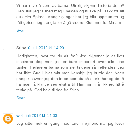
Vi har mye å lære av barna! Utrolig skjønn historie dette!!
Den skal jeg ta med meg i helgen og huske på. Takk for alt
du deler Spirea. Mange ganger har jeg blitt oppmuntret og
fått gøtsen jeg trengte for å gå videre. Klemmer fra Miriam
Svar
Stina
6. juli 2012 kl. 14:20
Herligheten, hvor tar du alt fra? Jeg skjønner jo at livet
inspirerer deg men jeg er bare imponert over alle dine
tanker. Herlige er barna som sier tingene så treffendes. Jeg
har ikke Gud i livet mitt men kanskje jeg burde det. Noen
ganger savner jeg den troen som du så sterkt har og det å
ha noen å klynge seg ekstra til. Hmmmm nå fikk jeg litt å
tenke på. God helg til deg fra Stina
Svar
w
6. juli 2012 kl. 14:33
Jeg sitter nok en gang med tårer i øynene når jeg leser