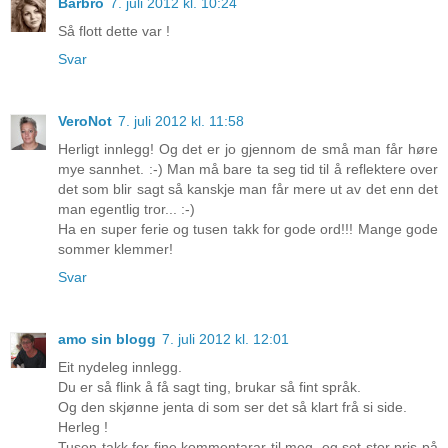
Barbro
7. juli 2012 kl. 10:24
Så flott dette var !
Svar
VeroNot
7. juli 2012 kl. 11:58
Herligt innlegg! Og det er jo gjennom de små man får høre
mye sannhet. :-) Man må bare ta seg tid til å reflektere over
det som blir sagt så kanskje man får mere ut av det enn det
man egentlig tror... :-)
Ha en super ferie og tusen takk for gode ord!!! Mange gode
sommer klemmer!
Svar
amo sin blogg
7. juli 2012 kl. 12:01
Eit nydeleg innlegg.
Du er så flink å få sagt ting, brukar så fint språk.
Og den skjønne jenta di som ser det så klart frå si side.
Herleg !
Tusen takk for fine kommentarar til meg, eg set stor pris på