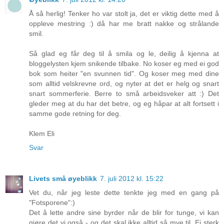
Å så herlig! Tenker ho var stolt ja, det er viktig dette med å
oppleve mestring :) då har me bratt nakke og strålande
smil.
Så glad eg får deg til å smila og le, deilig å kjenna at
bloggelysten kjem snikende tilbake. No koser eg med ei god
bok som heiter "en svunnen tid". Og koser meg med dine
som alltid velskrevne ord, og nyter at det er helg og snart
snart sommerferie. Berre to små arbeidsveker att :) Det
gleder meg at du har det betre, og eg håpar at alt fortsett i
samme gode retning for deg.
Klem Eli
Svar
Livets små øyeblikk
7. juli 2012 kl. 15:22
Vet du, når jeg leste dette tenkte jeg med en gang på
"Fotsporene":)
Det å lette andre sine byrder når de blir for tunge, vi kan
gjøre det vi også - og det skal ikke alltid så mye til. Ei sterk