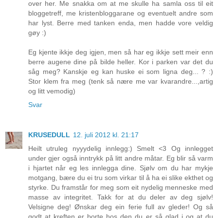
over her. Me snakka om at me skulle ha samla oss til eit
bloggetreff, me kristenbloggarane og eventuelt andre som
har lyst. Berre med tanken enda, men hadde vore veldig
gøy :)
Eg kjente ikkje deg igjen, men så har eg ikkje sett meir enn
berre augene dine på bilde heller. Kor i parken var det du
såg meg? Kanskje eg kan huske ei som ligna deg... ? :)
Stor klem fra meg (tenk så nære me var kvarandre...,artig
og litt vemodig)
Svar
KRUSEDULL
12. juli 2012 kl. 21:17
Heilt utruleg nyyydelig innlegg:) Smelt <3 Og innlegget
under gjer også inntrykk på litt andre måtar. Eg blir så varm
i hjartet når eg les innlegga dine. Sjølv om du har mykje
motgang, bære du ei tru som virkar til å ha ei slike ekthet og
styrke. Du framstår for meg som eit nydelig menneske med
masse av integritet. Takk for at du deler av deg sjølv!
Velsigne deg! Ønskar deg ein ferie full av gleder! Og så
godt at kreften er borte hos den du er så glad i og at du