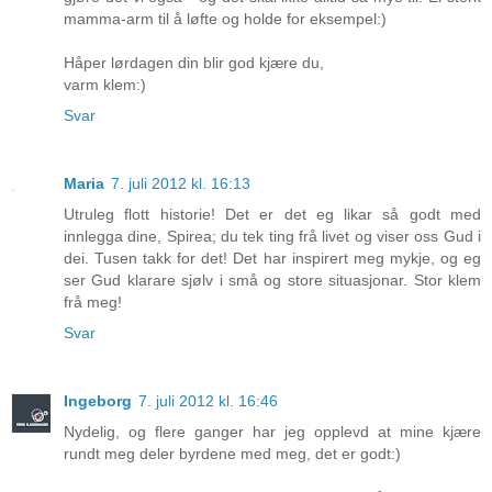
mamma-arm til å løfte og holde for eksempel:)
Håper lørdagen din blir god kjære du,
varm klem:)
Svar
Maria
7. juli 2012 kl. 16:13
Utruleg flott historie! Det er det eg likar så godt med
innlegga dine, Spirea; du tek ting frå livet og viser oss Gud i
dei. Tusen takk for det! Det har inspirert meg mykje, og eg
ser Gud klarare sjølv i små og store situasjonar. Stor klem
frå meg!
Svar
Ingeborg
7. juli 2012 kl. 16:46
Nydelig, og flere ganger har jeg opplevd at mine kjære
rundt meg deler byrdene med meg, det er godt:)