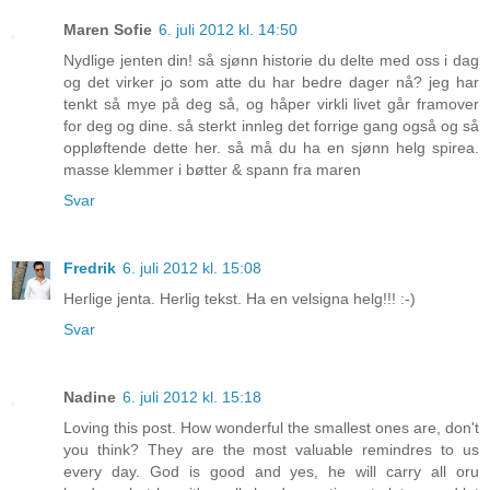
Maren Sofie
6. juli 2012 kl. 14:50
Nydlige jenten din! så sjønn historie du delte med oss i dag
og det virker jo som atte du har bedre dager nå? jeg har
tenkt så mye på deg så, og håper virkli livet går framover
for deg og dine. så sterkt innleg det forrige gang også og så
oppløftende dette her. så må du ha en sjønn helg spirea.
masse klemmer i bøtter & spann fra maren
Svar
Fredrik
6. juli 2012 kl. 15:08
Herlige jenta. Herlig tekst. Ha en velsigna helg!!! :-)
Svar
Nadine
6. juli 2012 kl. 15:18
Loving this post. How wonderful the smallest ones are, don't
you think? They are the most valuable remindres to us
every day. God is good and yes, he will carry all oru