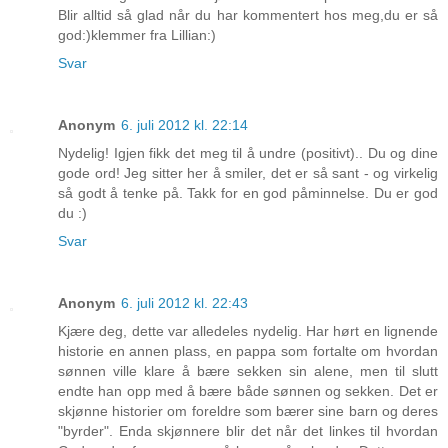
Blir alltid så glad når du har kommentert hos meg,du er så
god:)klemmer fra Lillian:)
Svar
Anonym
6. juli 2012 kl. 22:14
Nydelig! Igjen fikk det meg til å undre (positivt).. Du og dine
gode ord! Jeg sitter her å smiler, det er så sant - og virkelig
så godt å tenke på. Takk for en god påminnelse. Du er god
du :)
Svar
Anonym
6. juli 2012 kl. 22:43
Kjære deg, dette var alledeles nydelig. Har hørt en lignende
historie en annen plass, en pappa som fortalte om hvordan
sønnen ville klare å bære sekken sin alene, men til slutt
endte han opp med å bære både sønnen og sekken. Det er
skjønne historier om foreldre som bærer sine barn og deres
"byrder". Enda skjønnere blir det når det linkes til hvordan