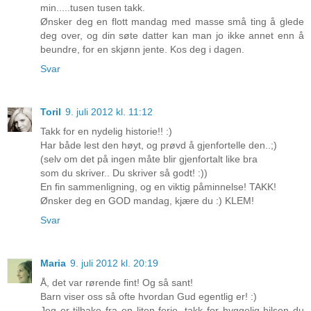
min.....tusen tusen takk.
Ønsker deg en flott mandag med masse små ting å glede
deg over, og din søte datter kan man jo ikke annet enn å
beundre, for en skjønn jente. Kos deg i dagen.
Svar
Toril
9. juli 2012 kl. 11:12
Takk for en nydelig historie!! :)
Har både lest den høyt, og prøvd å gjenfortelle den..;)
(selv om det på ingen måte blir gjenfortalt like bra
som du skriver.. Du skriver så godt! :))
En fin sammenligning, og en viktig påminnelse! TAKK!
Ønsker deg en GOD mandag, kjære du :) KLEM!
Svar
Maria
9. juli 2012 kl. 20:19
Å, det var rørende fint! Og så sant!
Barn viser oss så ofte hvordan Gud egentlig er! :)
Jeg er tilbake fra en liten ferie, takk for hyggelig hilsen du