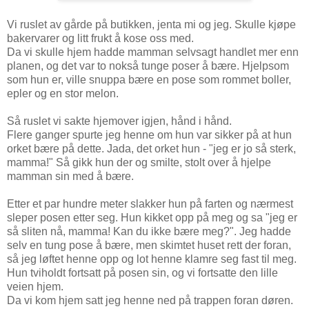
Vi ruslet av gårde på butikken, jenta mi og jeg. Skulle kjøpe
bakervarer og litt frukt å kose oss med.
Da vi skulle hjem hadde mamman selvsagt handlet mer enn
planen, og det var to nokså tunge poser å bære. Hjelpsom
som hun er, ville snuppa bære en pose som rommet boller,
epler og en stor melon.
Så ruslet vi sakte hjemover igjen, hånd i hånd.
Flere ganger spurte jeg henne om hun var sikker på at hun
orket bære på dette. Jada, det orket hun - "jeg er jo så sterk,
mamma!" Så gikk hun der og smilte, stolt over å hjelpe
mamman sin med å bære.
Etter et par hundre meter slakker hun på farten og nærmest
sleper posen etter seg. Hun kikket opp på meg og sa "jeg er
så sliten nå, mamma! Kan du ikke bære meg?". Jeg hadde
selv en tung pose å bære, men skimtet huset rett der foran,
så jeg løftet henne opp og lot henne klamre seg fast til meg.
Hun tviholdt fortsatt på posen sin, og vi fortsatte den lille
veien hjem.
Da vi kom hjem satt jeg henne ned på trappen foran døren.