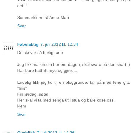
det !!
Sommarklem frå Anne-Mari
Svar
Fabelaktig
7. juli 2012 kl. 12:34
Du skriver så herlig søte.
Jeg fikk mailen din her om dagen, skal svare på den snart :)
Har bare hatt litt mye og gjøre...
Endelig fikk jeg tid til en bloggrunde, tar på med ferie gitt.
*fnis*
Fin lørdag, søte!
Her skal vi ta med senga ut i stua og bare kose oss.
klem
Svar
Øyeblikk
7. juli 2012 kl. 14:26