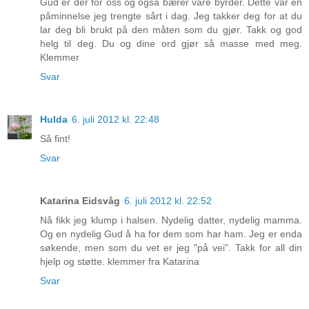
Gud er der for oss og også bærer våre byrder. Dette var en
påminnelse jeg trengte sårt i dag. Jeg takker deg for at du
lar deg bli brukt på den måten som du gjør. Takk og god
helg til deg. Du og dine ord gjør så masse med meg.
Klemmer
Svar
Hulda
6. juli 2012 kl. 22:48
Så fint!
Svar
Katarina Eidsvåg
6. juli 2012 kl. 22:52
Nå fikk jeg klump i halsen. Nydelig datter, nydelig mamma.
Og en nydelig Gud å ha for dem som har ham. Jeg er enda
søkende, men som du vet er jeg "på vei". Takk for all din
hjelp og støtte. klemmer fra Katarina
Svar