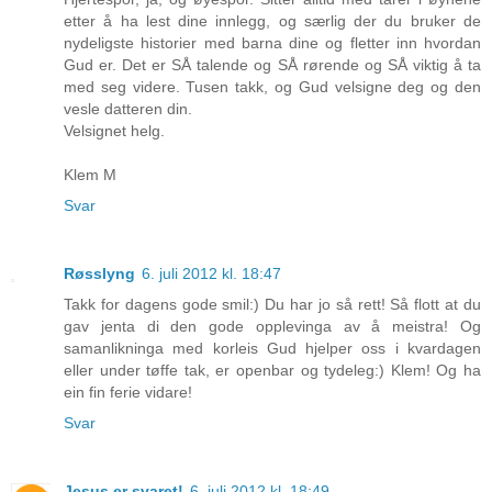
etter å ha lest dine innlegg, og særlig der du bruker de
nydeligste historier med barna dine og fletter inn hvordan
Gud er. Det er SÅ talende og SÅ rørende og SÅ viktig å ta
med seg videre. Tusen takk, og Gud velsigne deg og den
vesle datteren din.
Velsignet helg.
Klem M
Svar
Røsslyng
6. juli 2012 kl. 18:47
Takk for dagens gode smil:) Du har jo så rett! Så flott at du
gav jenta di den gode opplevinga av å meistra! Og
samanlikninga med korleis Gud hjelper oss i kvardagen
eller under tøffe tak, er openbar og tydeleg:) Klem! Og ha
ein fin ferie vidare!
Svar
Jesus er svaret!
6. juli 2012 kl. 18:49