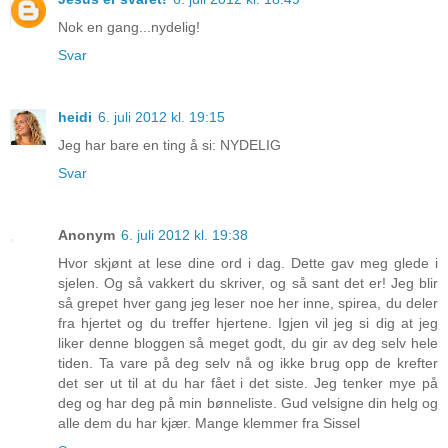
Nok en gang...nydelig!
Svar
heidi
6. juli 2012 kl. 19:15
Jeg har bare en ting å si: NYDELIG
Svar
Anonym
6. juli 2012 kl. 19:38
Hvor skjønt at lese dine ord i dag. Dette gav meg glede i
sjelen. Og så vakkert du skriver, og så sant det er! Jeg blir
så grepet hver gang jeg leser noe her inne, spirea, du deler
fra hjertet og du treffer hjertene. Igjen vil jeg si dig at jeg
liker denne bloggen så meget godt, du gir av deg selv hele
tiden. Ta vare på deg selv nå og ikke brug opp de krefter
det ser ut til at du har fået i det siste. Jeg tenker mye på
deg og har deg på min bønneliste. Gud velsigne din helg og
alle dem du har kjær. Mange klemmer fra Sissel