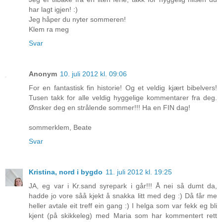
har lagt igjen! :)
Jeg håper du nyter sommeren!
Klem ra meg
Svar
Anonym
10. juli 2012 kl. 09:06
For en fantastisk fin historie! Og et veldig kjært bibelvers!
Tusen takk for alle veldig hyggelige kommentarer fra deg.
Ønsker deg en strålende sommer!!! Ha en FIN dag!
sommerklem, Beate
Svar
Kristina, nord i bygdo
11. juli 2012 kl. 19:25
JA, eg var i Kr.sand syrepark i går!!! Å nei så dumt da,
hadde jo vore såå kjekt å snakka litt med deg :) Då får me
heller avtale eit treff ein gang :) I helga som var fekk eg bli
kjent (på skikkeleg) med Maria som har kommentert rett