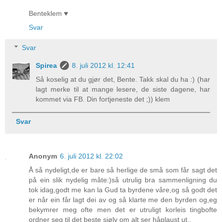
Benteklem ♥
Svar
Svar
Spirea
8. juli 2012 kl. 12:41
Så koselig at du gjør det, Bente. Takk skal du ha :) (har
lagt merke til at mange lesere, de siste dagene, har
kommet via FB. Din fortjeneste det ;)) klem
Svar
Anonym
6. juli 2012 kl. 22:02
Å så nydeligt,de er bare så herlige de små som får sagt det
på ein slik nydelig måte:)så utrulig bra sammenligning du
tok idag,godt me kan la Gud ta byrdene våre,og så godt det
er når ein får lagt dei av og så klarte me den byrden og,eg
bekymrer meg ofte men det er utruligt korleis tingbofte
ordner seg til det beste sjølv om alt ser håplaust ut..