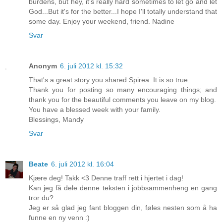
burdens, but hey, it's really hard sometimes to let go and let
God...But it's for the better...I hope I'll totally understand that
some day. Enjoy your weekend, friend. Nadine
Svar
Anonym
6. juli 2012 kl. 15:32
That's a great story you shared Spirea. It is so true.
Thank you for posting so many encouraging things; and
thank you for the beautiful comments you leave on my blog.
You have a blessed week with your family.
Blessings, Mandy
Svar
Beate
6. juli 2012 kl. 16:04
Kjære deg! Takk <3 Denne traff rett i hjertet i dag!
Kan jeg få dele denne teksten i jobbsammenheng en gang
tror du?
Jeg er så glad jeg fant bloggen din, føles nesten som å ha
funne en ny venn :)