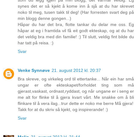
synes det er så kjekt å kome inn å sjå at du har skrevet
noko til meg, tusen takk til deg! (Har forresten svart deg på
min blogg denne gongen...)
Håpar du har det bra, flotte tankar du delar me oss. Eg
håpar at eg i framtida vil få eit godt ekteskap, og at du har
det veldig bra med din familie! :) Til slutt, veldig fint bilde du
har tatt på reisa. :)
Svar
Venke Synnøve
21. august 2012 kl. 20:37
Bra skreve, og virkeleg ord til ettertanke... Når ein har små
ungar er ofte ekteskapet/forholdet ting som må
gjerast,vaskast, ordnast,ryddast, og når ungane er i seng er
me alt for flinke til å gjera kvart vårt. Me snakke om å bli
flinkare til å vera ilag...trur dette er noko me berre Må gjera!
Takk for at du skriv så kjekt, og inspirerande! :)
Svar
Malin
21. august 2012 kl. 21:44