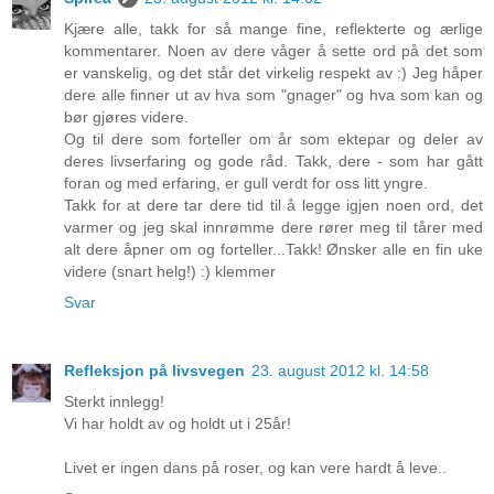
Kjære alle, takk for så mange fine, reflekterte og ærlige
kommentarer. Noen av dere våger å sette ord på det som
er vanskelig, og det står det virkelig respekt av :) Jeg håper
dere alle finner ut av hva som "gnager" og hva som kan og
bør gjøres videre.
Og til dere som forteller om år som ektepar og deler av
deres livserfaring og gode råd. Takk, dere - som har gått
foran og med erfaring, er gull verdt for oss litt yngre.
Takk for at dere tar dere tid til å legge igjen noen ord, det
varmer og jeg skal innrømme dere rører meg til tårer med
alt dere åpner om og forteller...Takk! Ønsker alle en fin uke
videre (snart helg!) :) klemmer
Svar
Refleksjon på livsvegen
23. august 2012 kl. 14:58
Sterkt innlegg!
Vi har holdt av og holdt ut i 25år!
Livet er ingen dans på roser, og kan vere hardt å leve..