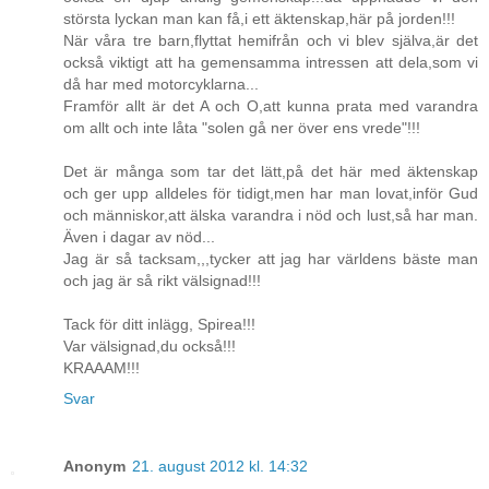
största lyckan man kan få,i ett äktenskap,här på jorden!!!
När våra tre barn,flyttat hemifrån och vi blev själva,är det
också viktigt att ha gemensamma intressen att dela,som vi
då har med motorcyklarna...
Framför allt är det A och O,att kunna prata med varandra
om allt och inte låta "solen gå ner över ens vrede"!!!
Det är många som tar det lätt,på det här med äktenskap
och ger upp alldeles för tidigt,men har man lovat,inför Gud
och människor,att älska varandra i nöd och lust,så har man.
Även i dagar av nöd...
Jag är så tacksam,,,tycker att jag har världens bäste man
och jag är så rikt välsignad!!!
Tack för ditt inlägg, Spirea!!!
Var välsignad,du också!!!
KRAAAM!!!
Svar
Anonym
21. august 2012 kl. 14:32