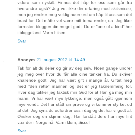
videre som nyskilt. Finnes det håp for oss som går fra
hverandre også? Jeg vet ikke din erfaring med skilsmisse,
men jeg ønsker meg veldig noen ord om håp til oss som det
brast for. Det måtte vel være mitt tema-ønske, da. Jeg liker
forresten bloggen din meget godt. Du er "one of a kind" her
i bloggeland. Varm hilsen ........
Svar
Anonym
21. august 2012 kl. 14:49
Tak for alt du deler og gir av deg selv. Noen gange undrer
jeg meg over hvor du får alle dine tanker fra. Du skriver
knallende godt. Jeg har vært gift i mange år. Giftet meg
med "den rette" mannen og det er jeg taknemmelig for.
Hver dag takker jeg faktisk min Gud for at Han ga meg min
mann. Vi har vært mye lykkelige, men også gått igjennom
mye vondt. Det har stått sin prøve og vi kommer styrket ud
af det. Jeg syns du udfordrer oss i dag og det har vi godt af.
Ønsker deg en skjønn dag. Har forstått dere har mye fint
vær der i Norge nå. Varm klem, Sissel
Svar