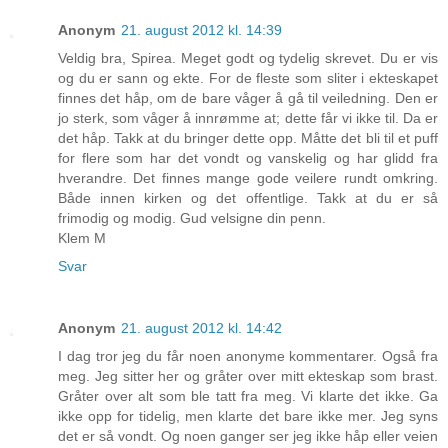
Anonym
21. august 2012 kl. 14:39
Veldig bra, Spirea. Meget godt og tydelig skrevet. Du er vis
og du er sann og ekte. For de fleste som sliter i ekteskapet
finnes det håp, om de bare våger å gå til veiledning. Den er
jo sterk, som våger å innrømme at; dette får vi ikke til. Da er
det håp. Takk at du bringer dette opp. Måtte det bli til et puff
for flere som har det vondt og vanskelig og har glidd fra
hverandre. Det finnes mange gode veilere rundt omkring.
Både innen kirken og det offentlige. Takk at du er så
frimodig og modig. Gud velsigne din penn.
Klem M
Svar
Anonym
21. august 2012 kl. 14:42
I dag tror jeg du får noen anonyme kommentarer. Også fra
meg. Jeg sitter her og gråter over mitt ekteskap som brast.
Gråter over alt som ble tatt fra meg. Vi klarte det ikke. Ga
ikke opp for tidelig, men klarte det bare ikke mer. Jeg syns
det er så vondt. Og noen ganger ser jeg ikke håp eller veien