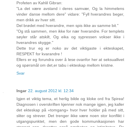
Profeten av Kahlil Gibran:
"La det være avstand i deres samvær, Og la himmelens
vinder danse mellom dere" vidare: "Fyll hverandres beger,
men drikk av hver sitt.
Del brødet med hverandre, men spis ikke av samme bit."
"Og stå sammen, men ikke for nær hverandre. For templets
søyler står atskilt, Og eika og sypressen vokser ikke i
hverandres skygge."
Dette trur eg er noko av det viktigaste i ekteskapet,
RESPEKT for kvarandre !
Ellers er eg forundra over å lese ovanfor her at seksuallivet
og spørsmål om det,er tabu i ekteskap mellom kristne.
Svar
Ingar
22. august 2012 kl. 12:34
Igjen et viktig tema, et herlig bilde og kloke ord fra Spirea!
Diagnosen i overskriften kjenner nok mange igjen, jeg kaller
det ekteskap på «tomgang» hvor hver holder på med sitt,
sliter og strever. Det trenger ikke være noen stor konflikt i
utgangspunktet, men den gode kommunikasjonen har