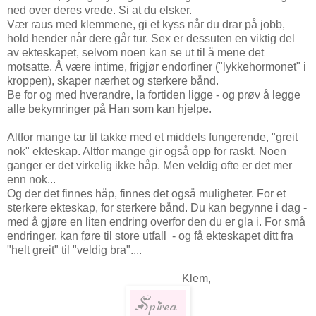
ned over deres vrede. Si at du elsker.
Vær raus med klemmene, gi et kyss når du drar på jobb,
hold hender når dere går tur. Sex er dessuten en viktig del
av ekteskapet, selvom noen kan se ut til å mene det
motsatte. Å være intime, frigjør endorfiner ("lykkehormonet" i
kroppen), skaper nærhet og sterkere bånd.
Be for og med hverandre, la fortiden ligge - og prøv å legge
alle bekymringer på Han som kan hjelpe.
Altfor mange tar til takke med et middels fungerende, "greit
nok" ekteskap. Altfor mange gir også opp for raskt. Noen
ganger er det virkelig ikke håp. Men veldig ofte er det mer
enn nok...
Og der det finnes håp, finnes det også muligheter. For et
sterkere ekteskap, for sterkere bånd. Du kan begynne i dag -
med å gjøre en liten endring overfor den du er gla i. For små
endringer, kan føre til store utfall - og få ekteskapet ditt fra
"helt greit" til "veldig bra"....
Klem,