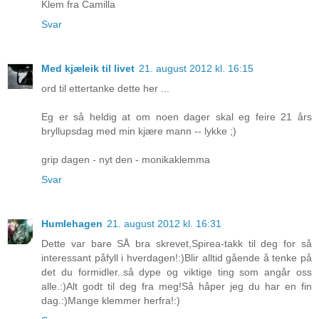
Klem fra Camilla
Svar
Med kjæleik til livet
21. august 2012 kl. 16:15
ord til ettertanke dette her ...
Eg er så heldig at om noen dager skal eg feire 21 års
bryllupsdag med min kjære mann -- lykke ;)
grip dagen - nyt den - monikaklemma
Svar
Humlehagen
21. august 2012 kl. 16:31
Dette var bare SÅ bra skrevet,Spirea-takk til deg for så
interessant påfyll i hverdagen!:)Blir alltid gående å tenke på
det du formidler..så dype og viktige ting som angår oss
alle.:)Alt godt til deg fra meg!Så håper jeg du har en fin
dag.:)Mange klemmer herfra!:)