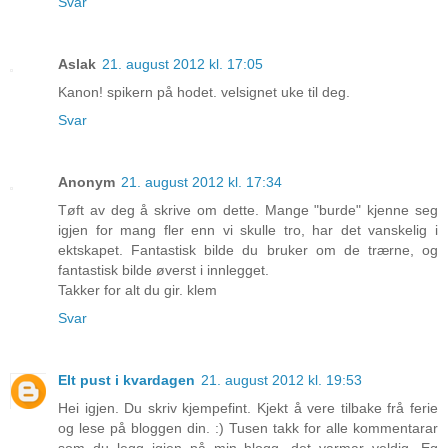
Svar
Aslak
21. august 2012 kl. 17:05
Kanon! spikern på hodet. velsignet uke til deg.
Svar
Anonym
21. august 2012 kl. 17:34
Tøft av deg å skrive om dette. Mange "burde" kjenne seg
igjen for mang fler enn vi skulle tro, har det vanskelig i
ektskapet. Fantastisk bilde du bruker om de trærne, og
fantastisk bilde øverst i innlegget.
Takker for alt du gir. klem
Svar
EIt pust i kvardagen
21. august 2012 kl. 19:53
Hei igjen. Du skriv kjempefint. Kjekt å vere tilbake frå ferie
og lese på bloggen din. :) Tusen takk for alle kommentarar
som du legg igjen på min blogg, det varmar veldig. Eg