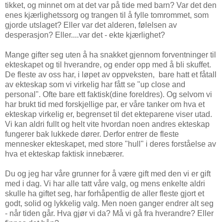
tikket, og minnet om at det var på tide med barn? Var det den
enes kjærlighetssorg og trangen til å fylle tomrommet, som
gjorde utslaget? Eller var det alderen, følelsen av
desperasjon? Eller....var det - ekte kjærlighet?
Mange gifter seg uten å ha snakket gjennom forventninger til
ekteskapet og til hverandre, og ender opp med å bli skuffet.
De fleste av oss har, i løpet av oppveksten, bare hatt et fåtall
av ekteskap som vi virkelig har fått se "up close and
personal". Ofte bare ett faktisk(dine foreldres). Og selvom vi
har brukt tid med forskjellige par, er våre tanker om hva et
ekteskap virkelig er, begrenset til det ekteparene viser utad.
Vi kan aldri fullt og helt vite hvordan noen andres ekteskap
fungerer bak lukkede dører. Derfor entrer de fleste
mennesker ekteskapet, med store "hull" i deres forståelse av
hva et ekteskap faktisk innebærer.
Du og jeg har våre grunner for å være gift med den vi er gift
med i dag. Vi har alle tatt våre valg, og mens enkelte aldri
skulle ha giftet seg, har forhåpentlig de aller fleste gjort et
godt, solid og lykkelig valg. Men noen ganger endrer alt seg
- når tiden går. Hva gjør vi da? Må vi gå fra hverandre? Eller