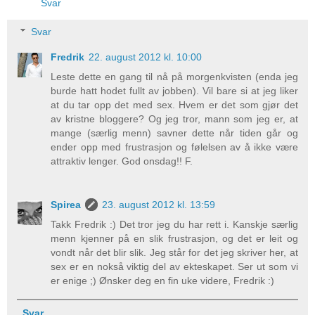
Svar
Svar
Fredrik
22. august 2012 kl. 10:00
Leste dette en gang til nå på morgenkvisten (enda jeg
burde hatt hodet fullt av jobben). Vil bare si at jeg liker
at du tar opp det med sex. Hvem er det som gjør det
av kristne bloggere? Og jeg tror, mann som jeg er, at
mange (særlig menn) savner dette når tiden går og
ender opp med frustrasjon og følelsen av å ikke være
attraktiv lenger. God onsdag!! F.
Spirea
23. august 2012 kl. 13:59
Takk Fredrik :) Det tror jeg du har rett i. Kanskje særlig
menn kjenner på en slik frustrasjon, og det er leit og
vondt når det blir slik. Jeg står for det jeg skriver her, at
sex er en nokså viktig del av ekteskapet. Ser ut som vi
er enige ;) Ønsker deg en fin uke videre, Fredrik :)
Svar