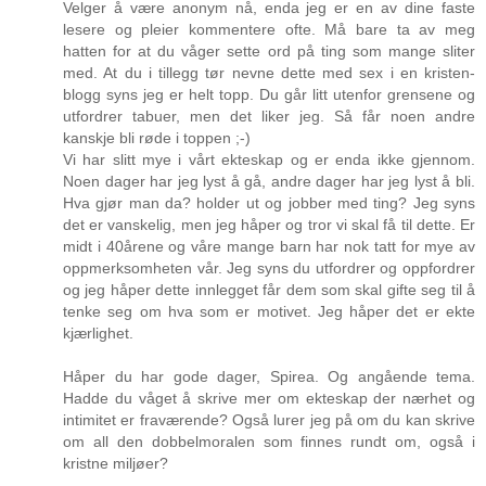
Velger å være anonym nå, enda jeg er en av dine faste
lesere og pleier kommentere ofte. Må bare ta av meg
hatten for at du våger sette ord på ting som mange sliter
med. At du i tillegg tør nevne dette med sex i en kristen-
blogg syns jeg er helt topp. Du går litt utenfor grensene og
utfordrer tabuer, men det liker jeg. Så får noen andre
kanskje bli røde i toppen ;-)
Vi har slitt mye i vårt ekteskap og er enda ikke gjennom.
Noen dager har jeg lyst å gå, andre dager har jeg lyst å bli.
Hva gjør man da? holder ut og jobber med ting? Jeg syns
det er vanskelig, men jeg håper og tror vi skal få til dette. Er
midt i 40årene og våre mange barn har nok tatt for mye av
oppmerksomheten vår. Jeg syns du utfordrer og oppfordrer
og jeg håper dette innlegget får dem som skal gifte seg til å
tenke seg om hva som er motivet. Jeg håper det er ekte
kjærlighet.
Håper du har gode dager, Spirea. Og angående tema.
Hadde du våget å skrive mer om ekteskap der nærhet og
intimitet er fraværende? Også lurer jeg på om du kan skrive
om all den dobbelmoralen som finnes rundt om, også i
kristne miljøer?