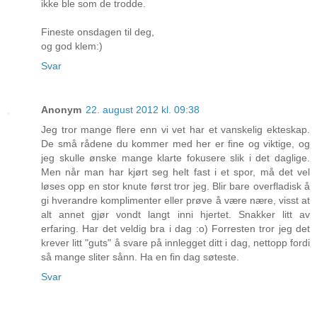
ikke ble som de trodde.
Fineste onsdagen til deg,
og god klem:)
Svar
Anonym
22. august 2012 kl. 09:38
Jeg tror mange flere enn vi vet har et vanskelig ekteskap.
De små rådene du kommer med her er fine og viktige, og
jeg skulle ønske mange klarte fokusere slik i det daglige.
Men når man har kjørt seg helt fast i et spor, må det vel
løses opp en stor knute først tror jeg. Blir bare overfladisk å
gi hverandre komplimenter eller prøve å være nære, visst at
alt annet gjør vondt langt inni hjertet. Snakker litt av
erfaring. Har det veldig bra i dag :o) Forresten tror jeg det
krever litt "guts" å svare på innlegget ditt i dag, nettopp fordi
så mange sliter sånn. Ha en fin dag søteste.
Svar