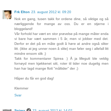
Frk Elton
23. august 2012 kl. 09:20
Nok en gang, tusen takk for ordene dine, så viktige og så
nærliggende for mange av oss. Du er en stjerne i
bloggeland!
Vår forhold har vært en stor prøvelse på mange måter enda
vi bare har vært sammen i 5 år, men vi jobber med det.
Derfor er det på en måte godt å høre at andre også sliter
litt. (ikke at jeg unner noen å slite) man føler seg i allefall litt
mindre ensom slik ;)
Takk for kommentarer Spirea :) Å ja lillegutt ble veldig
fornøyd men kjøkkenet sitt, roter til tider noe dugelig men
han har lagd mange flott "måltider" der ;)
Håper du får en god dag!
Klemmer
Svar
Spirea
23. august 2012 kl. 14:02