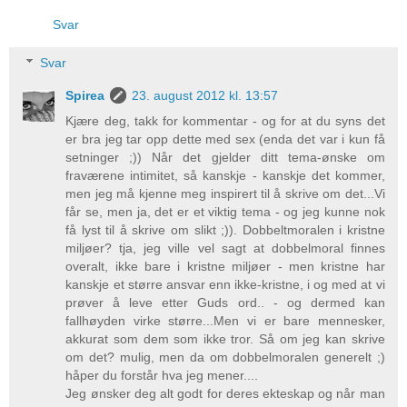
Svar
Svar
Spirea
23. august 2012 kl. 13:57
Kjære deg, takk for kommentar - og for at du syns det
er bra jeg tar opp dette med sex (enda det var i kun få
setninger ;)) Når det gjelder ditt tema-ønske om
fraværene intimitet, så kanskje - kanskje det kommer,
men jeg må kjenne meg inspirert til å skrive om det...Vi
får se, men ja, det er et viktig tema - og jeg kunne nok
få lyst til å skrive om slikt ;)). Dobbeltmoralen i kristne
miljøer? tja, jeg ville vel sagt at dobbelmoral finnes
overalt, ikke bare i kristne miljøer - men kristne har
kanskje et større ansvar enn ikke-kristne, i og med at vi
prøver å leve etter Guds ord.. - og dermed kan
fallhøyden virke større...Men vi er bare mennesker,
akkurat som dem som ikke tror. Så om jeg kan skrive
om det? mulig, men da om dobbelmoralen generelt ;)
håper du forstår hva jeg mener....
Jeg ønsker deg alt godt for deres ekteskap og når man