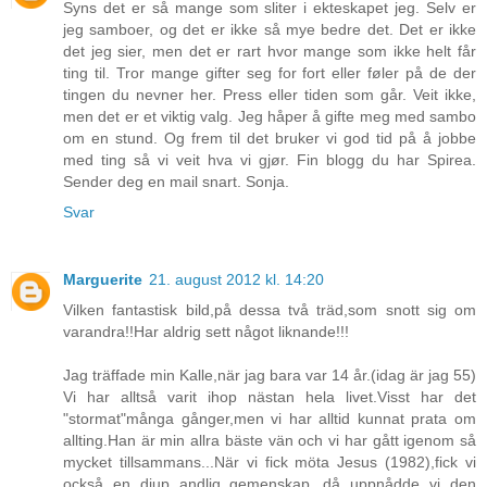
Syns det er så mange som sliter i ekteskapet jeg. Selv er
jeg samboer, og det er ikke så mye bedre det. Det er ikke
det jeg sier, men det er rart hvor mange som ikke helt får
ting til. Tror mange gifter seg for fort eller føler på de der
tingen du nevner her. Press eller tiden som går. Veit ikke,
men det er et viktig valg. Jeg håper å gifte meg med sambo
om en stund. Og frem til det bruker vi god tid på å jobbe
med ting så vi veit hva vi gjør. Fin blogg du har Spirea.
Sender deg en mail snart. Sonja.
Svar
Marguerite
21. august 2012 kl. 14:20
Vilken fantastisk bild,på dessa två träd,som snott sig om
varandra!!Har aldrig sett något liknande!!!
Jag träffade min Kalle,när jag bara var 14 år.(idag är jag 55)
Vi har alltså varit ihop nästan hela livet.Visst har det
"stormat"många gånger,men vi har alltid kunnat prata om
allting.Han är min allra bäste vän och vi har gått igenom så
mycket tillsammans...När vi fick möta Jesus (1982),fick vi
också en djup andlig gemenskap...då uppnådde vi den