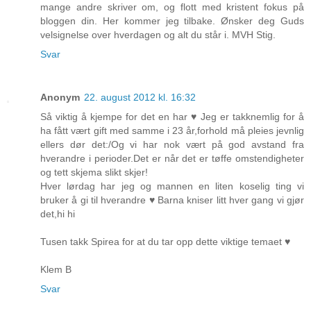
mange andre skriver om, og flott med kristent fokus på
bloggen din. Her kommer jeg tilbake. Ønsker deg Guds
velsignelse over hverdagen og alt du står i. MVH Stig.
Svar
Anonym
22. august 2012 kl. 16:32
Så viktig å kjempe for det en har ♥ Jeg er takknemlig for å
ha fått vært gift med samme i 23 år,forhold må pleies jevnlig
ellers dør det:/Og vi har nok vært på god avstand fra
hverandre i perioder.Det er når det er tøffe omstendigheter
og tett skjema slikt skjer!
Hver lørdag har jeg og mannen en liten koselig ting vi
bruker å gi til hverandre ♥ Barna kniser litt hver gang vi gjør
det,hi hi
Tusen takk Spirea for at du tar opp dette viktige temaet ♥
Klem B
Svar