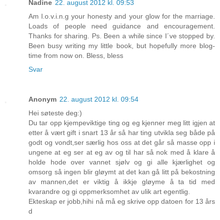
Nadine
22. august 2012 kl. 09:53
Am l.o.v.i.n.g your honesty and your glow for the marriage.
Loads of people need guidance and encouragement.
Thanks for sharing. Ps. Been a while since I´ve stopped by.
Been busy writing my little book, but hopefully more blog-
time from now on. Bless, bless
Svar
Anonym
22. august 2012 kl. 09:54
Hei søteste deg:)
Du tar opp kjempeviktige ting og eg kjenner meg litt igjen at
etter å vært gift i snart 13 år så har ting utvikla seg både på
godt og vondt,ser særlig hos oss at det går så masse opp i
ungene at eg ser at eg av og til har så nok med å klare å
holde hode over vannet sjølv og gi alle kjærlighet og
omsorg så ingen blir gløymt at det kan gå litt på bekostning
av mannen,det er viktig å ikkje gløyme å ta tid med
kvarandre og gi oppmerksomhet av ulik art egentlig.
Ekteskap er jobb,hihi nå må eg skrive opp datoen for 13 års
d