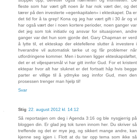
stoppet opp, deretter også nærheten og intimiteten. De
fleste som har vært gift noen år har nok vært der, og det
tærer på den investerte «egenkapitalen» i ekteskapet. Da er
det tid for å ta grep! Kona og jeg har vært gift i 30 år og vi
har også vært der i noen kortere perioder, noen ganger var
det jeg som tok initiativ og ansvar for situasjonen, andre
ganger var det hun som gjorde det. Gary Chapman er verd
å lytte til, et ekteskap der ektefellene slutter å investere i
hverandre vil automatisk tørke ut og får problemer når
utfordringene kommer. Men i bunnen ligger ekteskapsløftet,
det er et viljespørsmål vi har gitt innfor Gud. For et kristent
ektepar hvor alt har sluknet er det fortsatt håp hvis begge
parter er villige til å ydmyke seg innfor Gud, men den
prosessen trenger man hjelp til!
Svar
Stig
22. august 2012 kl. 14:12
Så reportasjen om deg i Agenda 3:16 og ble nysgjerrig på
bloggen din. Er glad jeg tok turen innom her. Du skriver så
treffende og det er mye jeg, og sikkert mange andre, kan
kjenne seg igjen i. Flott at du tar opp tema som ikke så