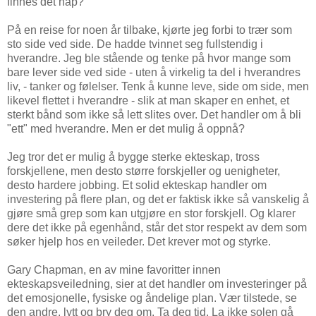
finnes det håp?
På en reise for noen år tilbake, kjørte jeg forbi to trær som
sto side ved side. De hadde tvinnet seg fullstendig i
hverandre. Jeg ble stående og tenke på hvor mange som
bare lever side ved side - uten å virkelig ta del i hverandres
liv, - tanker og følelser. Tenk å kunne leve, side om side, men
likevel flettet i hverandre - slik at man skaper en enhet, et
sterkt bånd som ikke så lett slites over. Det handler om å bli
"ett" med hverandre. Men er det mulig å oppnå?
Jeg tror det er mulig å bygge sterke ekteskap, tross
forskjellene, men desto større forskjeller og uenigheter,
desto hardere jobbing. Et solid ekteskap handler om
investering på flere plan, og det er faktisk ikke så vanskelig å
gjøre små grep som kan utgjøre en stor forskjell. Og klarer
dere det ikke på egenhånd, står det stor respekt av dem som
søker hjelp hos en veileder. Det krever mot og styrke.
Gary Chapman, en av mine favoritter innen
ekteskapsveiledning, sier at det handler om investeringer på
det emosjonelle, fysiske og åndelige plan. Vær tilstede, se
den andre, lytt og bry deg om. Ta deg tid. La ikke solen gå