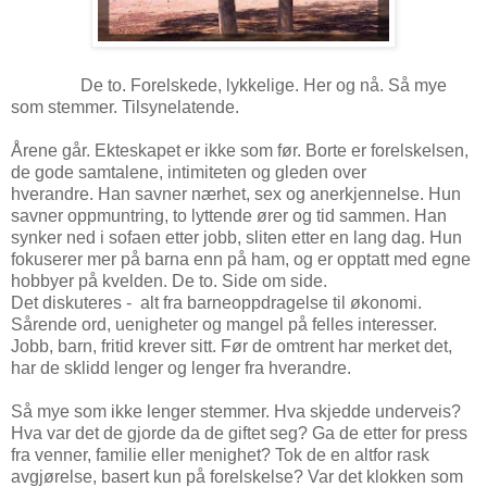
De to. Forelskede, lykkelige. Her og nå. Så mye
som stemmer. Tilsynelatende.
Årene går. Ekteskapet er ikke som før. Borte er forelskelsen,
de gode samtalene, intimiteten og gleden over
hverandre. Han savner nærhet, sex og anerkjennelse. Hun
savner oppmuntring, to lyttende ører og tid sammen. Han
synker ned i sofaen etter jobb, sliten etter en lang dag. Hun
fokuserer mer på barna enn på ham, og er opptatt med egne
hobbyer på kvelden. De to. Side om side.
Det diskuteres - alt fra barneoppdragelse til økonomi.
Sårende ord, uenigheter og mangel på felles interesser.
Jobb, barn, fritid krever sitt. Før de omtrent har merket det,
har de sklidd lenger og lenger fra hverandre.
Så mye som ikke lenger stemmer. Hva skjedde underveis?
Hva var det de gjorde da de giftet seg? Ga de etter for press
fra venner, familie eller menighet? Tok de en altfor rask
avgjørelse, basert kun på forelskelse? Var det klokken som