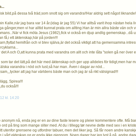
...
isk bild,på dessa två träd,som snott sig om varandra!!Har aldrig sett något liknande!
in Kalle,när jag bara var 14 år.(idag är jag 55) Vi har alltså varit ihop nästan hela li
a gånger,men vi har alltid kunnat prata om allting.Han är min allra bäste vän och v
mmans...När vi fick möta Jesus (1982),fick vi också en djup andlig gemenskap...då 
 få,i ett äktenskap,här på jorden!!!
arn,flyttat hemifrån och vi blev själva,är det också viktigt att ha gemensamma intres
cyklarna...
r det A och O,att kunna prata med varandra om allt och inte låta "solen gå ner över e
som tar det lätt,på det här med äktenskap och ger upp alldeles för tidigt,men har m
 älska varandra i nöd och lust,så har man. Även i dagar av nöd...
sam,,,tycker att jag har världens bäste man och jag är så rikt välsignad!!!
nlägg, Spirea!!!
,du också!!!
12 kl. 14:20
 anonym nå, enda jeg er en av dine faste lesere og pleier kommentere ofte. Må bare
 ord på ting som mange sliter med. At du i tillegg tør nevne dette med sex i en krist
itt utenfor grensene og utfordrer tabuer, men det liker jeg. Så får noen andre kanskje
ye i vårt ekteskap og er enda ikke gjennom. Noen dager har jeg lyst å gå, andre dager