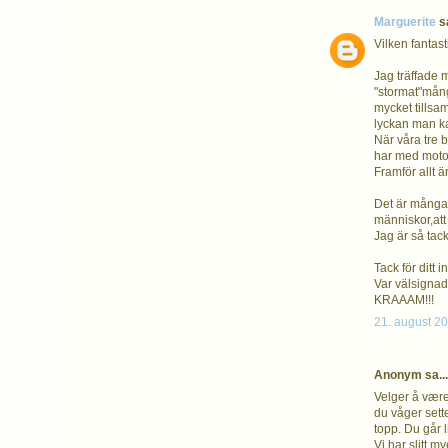
Marguerite
sa
Vilken fantast
Jag träffade m
"stormat"mång
mycket tillsa
lyckan man kan
När våra tre b
har med motor
Framför allt ä
Det är många 
människor,att
Jag är så tack
Tack för ditt i
Var välsignad
KRAAAM!!!
21. august 20
Anonym sa...
Velger å være
du våger sette
topp. Du går l
Vi har slitt m