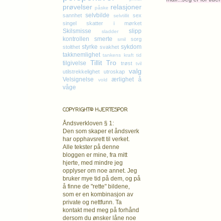
prøvelser
relasjoner
påske
selvbilde
sannhet
sex
selvtillit
singel
skatter i mørket
Skilsmisse
slipp
sladder
kontrollen
smerte
sorg
smil
styrke
sykdom
stolthet
svakhet
takknemlighet
tankens kraft
tid
Tillit
Tro
tilgivelse
trøst
tvil
valg
utilstrekkelighet
utroskap
Velsignelse
ærlighet
å
vold
våge
COPYRIGHT© HJERTESPOR
Åndsverkloven § 1:
Den som skaper et åndsverk
har opphavsrett
til verket.
Alle tekster på denne
bloggen er mine, fra mitt
hjerte, med mindre jeg
opplyser om noe annet. Jeg
bruker mye tid på dem, og på
å finne de "rette" bildene,
som er en kombinasjon av
private og nettfunn. Ta
kontakt med meg på forhånd
dersom du ønsker låne noe