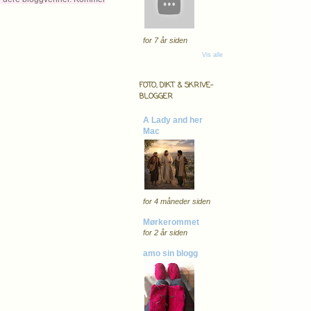
for 7 år siden
Vis alle
FOTO, DIKT & SKRIVE-
BLOGGER
A Lady and her
Mac
for 4 måneder siden
Mørkerommet
for 2 år siden
amo sin blogg