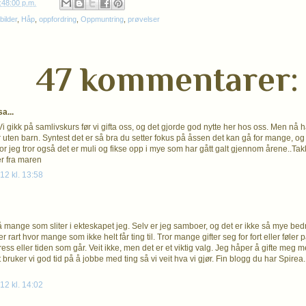
:48:00 p.m.
bilder
,
Håp
,
oppfordring
,
Oppmuntring
,
prøvelser
47 kommentarer:
a...
. Vi gikk på samlivskurs før vi gifta oss, og det gjorde god nytte her hos oss. Men nå ha
r uten barn. Syntest det er så bra du setter fokus på åssen det kan gå for mange, og 
For jeg tror også det er muli og fikse opp i mye som har gått galt gjennom årene..Tak
r fra maren
12 kl. 13:58
å mange som sliter i ekteskapet jeg. Selv er jeg samboer, og det er ikke så mye bedre
er rart hvor mange som ikke helt får ting til. Tror mange gifter seg for fort eller føler
ress eller tiden som går. Veit ikke, men det er et viktig valg. Jeg håper å gifte me
t bruker vi god tid på å jobbe med ting så vi veit hva vi gjør. Fin blogg du har Spire
12 kl. 14:02