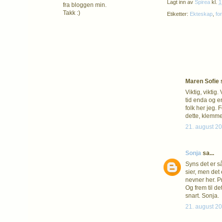
Lagt inn av
Spirea
kl.
1
fra bloggen min.
Takk :)
Etiketter:
Ekteskap
,
for
Maren Sofie s
Viktig, viktig
tid enda og e
folk her jeg. 
dette, klemme
21. august 20
Sonja
sa...
Syns det er s
sier, men det 
nevner her. P
Og frem til de
snart. Sonja.
21. august 20