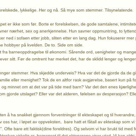
e, lykkelige. Her og nå. Så mye som stemmer. Tilsynelatende.
pet er ikke som før. Borte er forelskelsen, de gode samtalene, intimite
ner nærhet, sex og anerkjennelse. Hun savner oppmuntring, to lyttend
 ned i sofaen etter jobb, sliten etter en lang dag. Hun fokuserer me
e hobbyer på kvelden. De to. Side om side.
lt fra barneoppdragelse til økonomi. Sårende ord, uenigheter og mangel 
krever sitt. Før de omtrent har merket det, har de sklidd lenger og lenge
nger stemmer. Hva skjedde underveis? Hva var det de gjorde da de gif
amilie eller menighet? Tok de en altfor rask avgjørelse, basert kun på f
, og minnet om at det var på tide med barn? Var det den enes kjærlighet
m gjorde utslaget? Eller var det alderen, følelsen av desperasjon? Eller
ten å ha snakket gjennom forventninger til ekteskapet og til hverandre
av oss har, i løpet av oppveksten, bare hatt et fåtall av ekteskap som vi v
. Ofte bare ett faktisk(dine foreldres). Og selvom vi har brukt tid med fo
teskap virkelig er, begrenset til det ekteparene viser utad. Vi kan aldri f