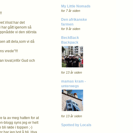
My Little Nomads
for 7 år siden
!!
Den afrikanske
vet.Visst har det
farmen
i har gått igenom så
for 9 år siden
uppnådde vi den största
BeckBack
sen att dela,som vi då
Backpack
ns vrede"!!!
an lovat,inför Gud och
for 13 år siden
mamas kram -
unterwegs
for 13 år siden
 ta av meg hatten for at
en-blogg syns jeg er helt
Spotted by Locals
 bli røde i toppen ;-)
 har jeg lyst å bli. Hva