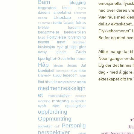
Barn
blogging
emosjonelle, fysisk
bønn
bloggtrøbbel
Dagen
ned over deres vred
dagens anbefaling
drømmer
Vær raus med klemm
Ekteskap
døden
enslig
fokus
fasade
familie
ensomhet
del av ekteskapet, 
fordommer
forbilder
("lykkehormonet" i
fordømmelse
foreldrerollen
Fortvilelse
Be for og med hver
forventning
fortid
fremtid
frihet
fristelser
frustrasjon
gi slipp
give
frykt
Altfor mange tar ti
Guds
away
glede
Noen ganger er det
kjærlighet
Guds løfter
humor
Håp
Og der det finnes 
Jesus
Jul
idealer
kjærlighet
krav
krise
kontraster
dag - med å gjøre e
legedom
kristenliv
kropp
løgn
ekteskapet ditt fra "
lånt historie
materialisme
media
medmenneskeligh
Kl
et
menneskefrykt
mirakler
motgang
mobbing
muligheter
oppdagelser
nyttår
nåde
oppfordring
Oppmuntring
♥ 
Personlig
oppvekst
kji
ord
perspektiver
mail...
Jeg er for tide
privat