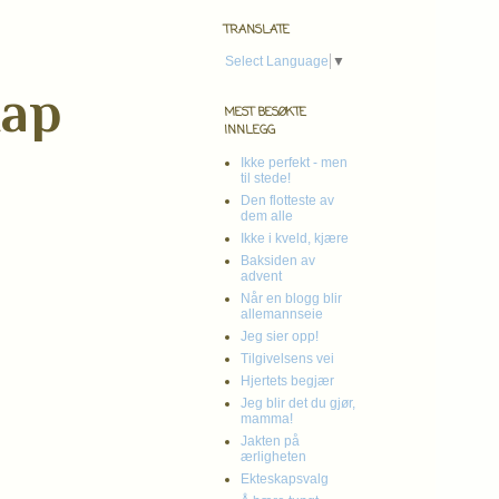
TRANSLATE
Select Language
▼
kap
MEST BESØKTE
INNLEGG
Ikke perfekt - men
til stede!
Den flotteste av
dem alle
Ikke i kveld, kjære
Baksiden av
advent
Når en blogg blir
allemannseie
Jeg sier opp!
Tilgivelsens vei
Hjertets begjær
Jeg blir det du gjør,
mamma!
Jakten på
ærligheten
Ekteskapsvalg