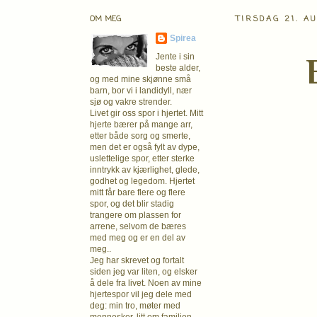
OM MEG
TIRSDAG 21. A
Spirea
Jente i sin
beste alder,
og med mine skjønne små
barn, bor vi i landidyll, nær
sjø og vakre strender.
Livet gir oss spor i hjertet. Mitt
hjerte bærer på mange arr,
etter både sorg og smerte,
men det er også fylt av dype,
uslettelige spor, etter sterke
inntrykk av kjærlighet, glede,
godhet og legedom. Hjertet
mitt får bare flere og flere
spor, og det blir stadig
trangere om plassen for
arrene, selvom de bæres
med meg og er en del av
meg..
Jeg har skrevet og fortalt
siden jeg var liten, og elsker
å dele fra livet. Noen av mine
hjertespor vil jeg dele med
deg: min tro, møter med