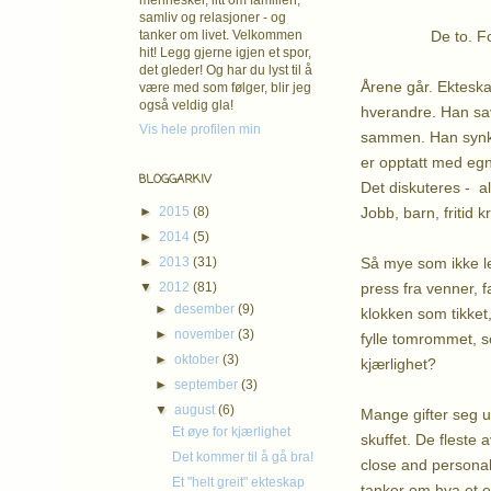
mennesker, litt om familien,
samliv og relasjoner - og
De to. Forelsked
tanker om livet. Velkommen
hit! Legg gjerne igjen et spor,
det gleder! Og har du lyst til å
Årene går. Ekteska
være med som følger, blir jeg
også veldig gla!
hverandre. Han sav
Vis hele profilen min
sammen. Han synker
er opptatt med egn
BLOGGARKIV
Det diskuteres - a
Jobb, barn, fritid 
►
2015
(8)
►
2014
(5)
Så mye som ikke le
►
2013
(31)
press fra venner, f
▼
2012
(81)
►
desember
(9)
klokken som tikket
►
november
(3)
fylle tomrommet, so
►
oktober
(3)
kjærlighet?
►
september
(3)
▼
august
(6)
Mange gifter seg u
Et øye for kjærlighet
skuffet. De fleste 
Det kommer til å gå bra!
close and personal"
Et "helt greit" ekteskap
tanker om hva et ek