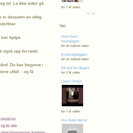
eg tid. La ikke solen gå
for 7 år siden
Vis alle
 er dessuten en viktig
ndorfiner
TRO
med Gud i
 kan hjelpe.
hverdagen
for én måned siden
r også opp for raskt.
Kristenbloggen
for én måned siden
 bånd. Du kan begynne i
Ett ord for dagen
tore utfall - og få
for 2 år siden
Livet i Ordet
for 7 år siden
g snudd en
Fra Guds hjerte
 og for alle
alle dere bloggvenner. Kommer