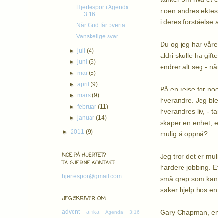
Hjertespor i Agenda
noen andres ektesk
3:16
i deres forståelse 
Når Gud får overta
Vanskelige svar
Du og jeg har våre 
►
juli
(4)
aldri skulle ha gift
►
juni
(5)
endrer alt seg - nå
►
mai
(5)
►
april
(9)
På en reise for noe
►
mars
(9)
hverandre. Jeg ble
►
februar
(11)
hverandres liv, - t
►
januar
(14)
skaper en enhet, et
►
2011
(9)
mulig å oppnå?
NOE PÅ HJERTET?
Jeg tror det er mul
TA GJERNE KONTAKT:
hardere jobbing. Et
hjertespor@gmail.com
små grep som kan u
søker hjelp hos en 
JEG SKRIVER OM
Gary Chapman, en a
advent
afrika
Agenda 3:16