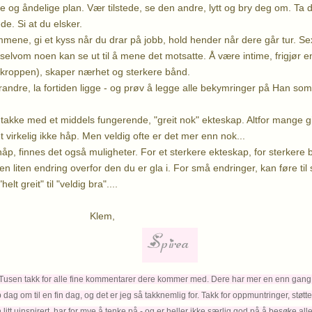
e og åndelige plan. Vær tilstede, se den andre, lytt og bry deg om. Ta d
e. Si at du elsker.
ene, gi et kyss når du drar på jobb, hold hender når dere går tur. Sex
selvom noen kan se ut til å mene det motsatte. Å være intime, frigjør e
 kroppen), skaper nærhet og sterkere bånd.
andre, la fortiden ligge - og prøv å legge alle bekymringer på Han som
l takke med et middels fungerende, "greit nok" ekteskap. Altfor mange gi
 virkelig ikke håp. Men veldig ofte er det mer enn nok...
håp, finnes det også muligheter. For et sterkere ekteskap, for sterkere
n liten endring overfor den du er gla i. For små endringer, kan føre til s
helt greit" til "veldig bra"....
em,
Tusen takk for alle fine kommentarer dere kommer med. Dere har mer en enn gan
p dag om
til en fin dag, og det er jeg så takknemlig for. Takk for oppmuntringer, støtte
n litt uinspirert, har for mye å tenke på - og er heller ikke særlig god på å besøke 