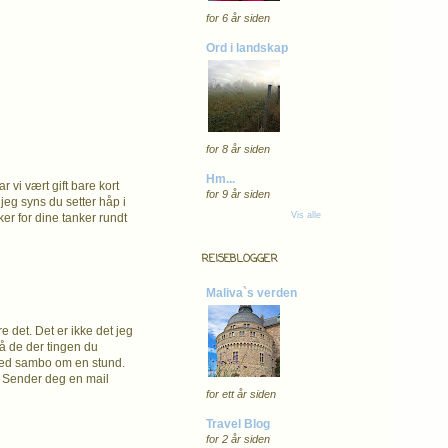
for 6 år siden
Ord i landskap
for 8 år siden
Hm...
r vi vært gift bare kort
for 9 år siden
jeg syns du setter håp i
Vis alle
ker for dine tanker rundt
REISEBLOGGER
Maliva`s verden
 det. Det er ikke det jeg
 på de der tingen du
g med sambo om en stund.
a. Sender deg en mail
for ett år siden
Travel Blog
for 2 år siden