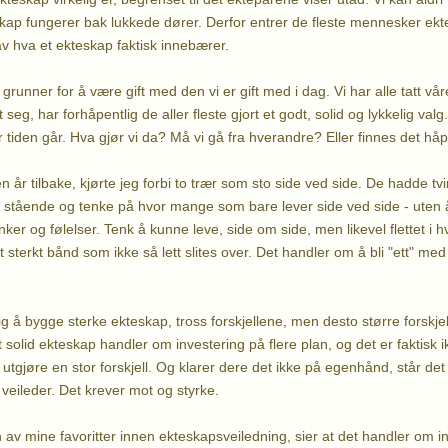
ap fungerer bak lukkede dører. Derfor entrer de fleste mennesker ekte
av hva et ekteskap faktisk innebærer.
grunner for å være gift med den vi er gift med i dag. Vi har alle tatt v
et seg, har forhåpentlig de aller fleste gjort et godt, solid og lykkelig v
r tiden går. Hva gjør vi da? Må vi gå fra hverandre? Eller finnes det hå
n år tilbake, kjørte jeg forbi to trær som sto side ved side. De hadde tvi
 stående og tenke på hvor mange som bare lever side ved side - uten å v
anker og følelser. Tenk å kunne leve, side om side, men likevel flettet i 
 sterkt bånd som ikke så lett slites over. Det handler om å bli "ett" m
ig å bygge sterke ekteskap, tross forskjellene, men desto større forskje
 solid ekteskap handler om investering på flere plan, og det er faktisk 
tgjøre en stor forskjell. Og klarer dere det ikke på egenhånd, står de
veileder. Det krever mot og styrke.
v mine favoritter innen ekteskapsveiledning, sier at det handler om i