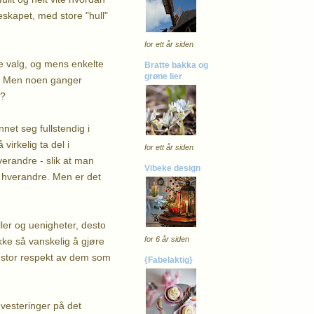
skapet, med store "hull"
for ett år siden
åre valg, og mens enkelte
Bratte bakka og
grøne lier
alg. Men noen ganger
p?
nnet seg fullstendig i
irkelig ta del i
for ett år siden
hverandre - slik at man
Vibeke design
ed hverandre. Men er det
ller og uenigheter, desto
for 6 år siden
ikke så vanskelig å gjøre
t stor respekt av dem som
{Fabelaktig}
nvesteringer på det