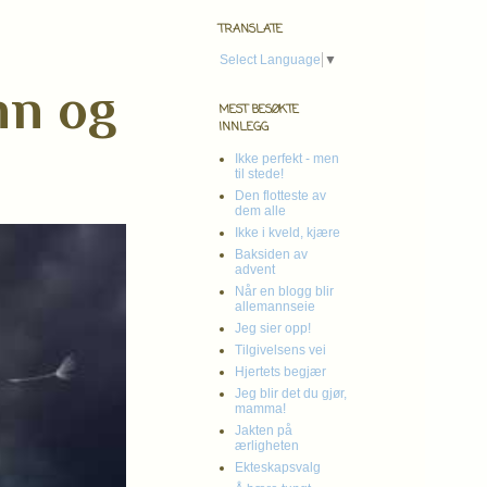
TRANSLATE
Select Language
▼
nn og
MEST BESØKTE
INNLEGG
Ikke perfekt - men
til stede!
Den flotteste av
dem alle
Ikke i kveld, kjære
Baksiden av
advent
Når en blogg blir
allemannseie
Jeg sier opp!
Tilgivelsens vei
Hjertets begjær
Jeg blir det du gjør,
mamma!
Jakten på
ærligheten
Ekteskapsvalg