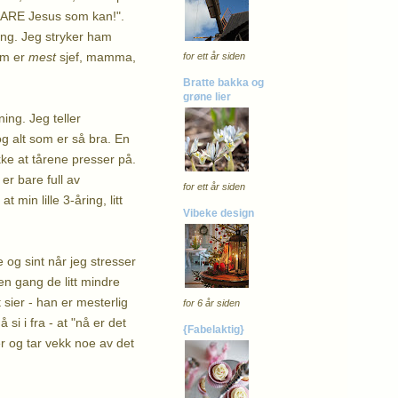
 BARE Jesus som kan!".
ling. Jeg stryker ham
som er
mest
sjef, mamma,
for ett år siden
Bratte bakka og
grøne lier
ning. Jeg teller
og alt som er så bra. En
ekke at tårene presser på.
 er bare full av
for ett år siden
 min lille 3-åring, litt
Vibeke design
e og sint når jeg stresser
 en gang de litt mindre
sier - han er mesterlig
for 6 år siden
si i fra - at "nå er det
{Fabelaktig}
er og tar vekk noe av det