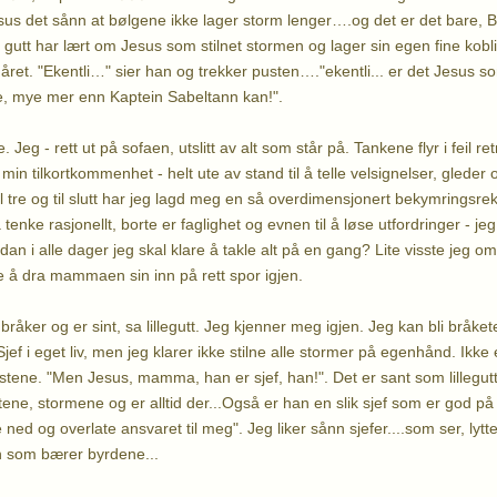
esus det sånn at bølgene ikke lager storm lenger….og det er det bare,
n gutt har lært om Jesus som stilnet stormen og lager sin egen fine kob
året. "Ekentli…" sier han og trekker pusten…."ekentli... er det Jesus 
e, mye mer enn Kaptein Sabeltann kan!".
. Jeg - rett ut på sofaen, utslitt av alt som står på. Tankene flyr i feil ret
min tilkortkommenhet - helt ute av stand til å telle velsignelser, gleder 
to til tre og til slutt har jeg lagd meg en så overdimensjonert bekymringsr
 tenke rasjonellt, borte er faglighet og evnen til å løse utfordringer - jeg
n i alle dager jeg skal klare å takle alt på en gang? Lite visste jeg om at
re å dra mammaen sin inn på rett spor igjen.
råker og er sint, sa lillegutt. Jeg kjenner meg igjen. Jeg kan bli bråket
Sjef i eget liv, men jeg klarer ikke stilne alle stormer på egenhånd. Ikke
ene. "Men Jesus, mamma, han er sjef, han!". Det er sant som lillegutt 
tene, stormene og er alltid der...Også er han en slik sjef som er god på å 
ned og overlate ansvaret til meg". Jeg liker sånn sjefer....som ser, lytt
n som bærer byrdene...