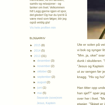
mennesker, litt om familien,
samliv og relasjoner - og
tanker om livet. Velkommen
hit! Legg gjerne igjen et spor,
det gleder! Og har du lyst til å
være med som følger, blir jeg
også veldig gla!
Vis hele profilen min
BLOGGARKIV
Ute er solen på vei
►
2015
(8)
vi bok og synger li
►
2014
(5)
"Mm..ja, okei" svar
▼
2013
(31)
dunk i skulderen. 
►
desember
(3)
"Jesus og Kaptein 
►
november
(2)
ut av sengen før je
►
oktober
(1)
knagg. "Hiv og hoi"
►
september
(2)
►
august
(2)
Han titter opp und
►
juni
(1)
han sjef?" spør jeg
▼
mai
(5)
Separate (sove)rom
over her i livet. "
Jesus, Kaptein
etasjer. "Skipet e