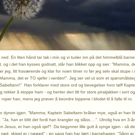
 ned. En liten hånd tar tak i min og vi tusler inn på det himmelblå barn
tt, og i det han kysses godnatt, slår han blikket opp og sier: "Mamma, det
er jeg, litt fraværende og klar for noen timer ro før jeg selv skal stupe i
"Mamma, det er TO sjefer i verden!". Jeg ser vel ut som et spørsmålste
Sabeltann!". Han forklarer med store ord og bevegelser hvor tøff Kapte
g rekker å stoppe ham - og henter den litt for store piratjakken i sort 
 roper han, mens jeg prøver å beordre loppene i blodet til å falle til ro.
er dynen igjen. "Mamma, Kaptein Sabeltann bråker mye, også er han litt f
. "Ja, han er blitt det fordi han krangler og slåss….". Utrolig hva en 3-år
Men Jesus, er han også sjef?. Da begynner lille gutt å synge igjen - så d
r i nød, skipet er i nøøød" - en sang han har lært i barnehagen. "Sånn e