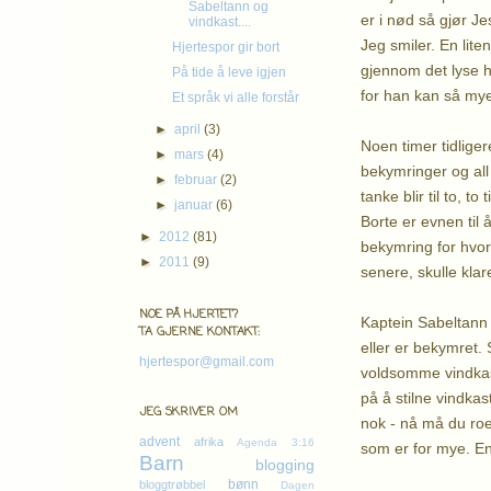
Sabeltann og
er i nød så gjør J
vindkast....
Jeg smiler. En lite
Hjertespor gir bort
gjennom det lyse h
På tide å leve igjen
for han kan så my
Et språk vi alle forstår
►
april
(3)
Noen timer tidligere
►
mars
(4)
bekymringer og all 
►
februar
(2)
tanke blir til to, 
►
januar
(6)
Borte er evnen til å
►
2012
(81)
bekymring for hvorda
►
2011
(9)
senere, skulle kla
NOE PÅ HJERTET?
Kaptein Sabeltann b
TA GJERNE KONTAKT:
eller er bekymret. 
hjertespor@gmail.com
voldsomme vindkast
på å stilne vindkas
JEG SKRIVER OM
nok - nå må du roe 
advent
afrika
Agenda 3:16
som er for mye. E
Barn
blogging
bønn
bloggtrøbbel
Dagen