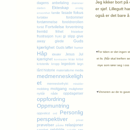
Jeg kikker bort på
dagens anbefaling
drømmer
Ekteskap
er sjef. Lillegutt h
døden
enslig
fokus
fasade
familie
ensomhet
også er det bare å 
fordommer
forbilder
K
fordømmelse
foreldrerollen
Fortvilelse
forventning
fortid
fremtid
frihet
fristelser
frustrasjon
gi slipp
give
frykt
Guds
away
glede
kjærlighet
Guds løfter
humor
♥
For tiden er det ingen st
Håp
Jesus
Jul
idealer
et liv. (Når skal kreften s
kjærlighet
krav
krise
kontraster
legedom
kristenliv
kropp
løgn
mye som rører seg i oss d
lånt historie
materialisme
media
medmenneskeligh
et
menneskefrykt
mirakler
motgang
mobbing
muligheter
♥
Vinneren av de to gaven
oppdagelser
nyttår
nåde
oppfordring
Oppmuntring
Personlig
oppvekst
ord
perspektiver
privat
prøvelser
relasjoner
påske
selvbilde
sannhet
sex
selvtillit