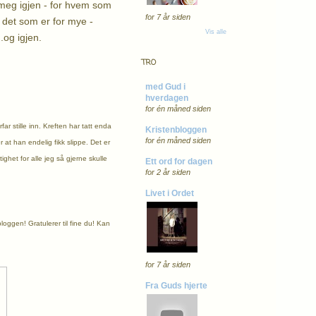
 meg igjen - for hvem som
for 7 år siden
lt det som er for mye -
Vis alle
.og igjen.
TRO
med Gud i
hverdagen
for én måned siden
ar stille inn. Kreften har tatt enda
Kristenbloggen
for én måned siden
er at han endelig fikk slippe. Det er
ighet for alle jeg så gjerne skulle
Ett ord for dagen
for 2 år siden
Livet i Ordet
 bloggen!
Gratulerer til fine du! Kan
for 7 år siden
Fra Guds hjerte