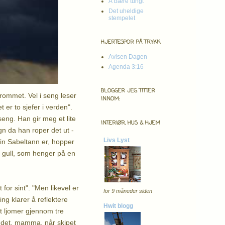
Å bære tungt
Det uheldige
stempelet
HJERTESPOR PÅ TRYKK
Avisen Dagen
Agenda 3:16
BLOGGER JEG TITTER
erommet. Vel i seng leser
INNOM:
 er to sjefer i verden".
 seng. Han gir meg et lite
INTERIØR, HUS & HJEM
gn da han roper det ut -
Livs Lyst
in Sabeltann er, hopper
og gull, som henger på en
or sint". "Men likevel er
for 9 måneder siden
ing klarer å reflektere
Hwit blogg
et ljomer gjennom tre
r det, mamma, når skipet