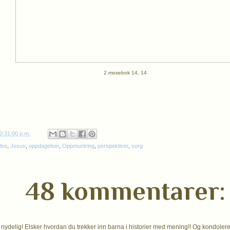
2.mosebok 14, 14
0:31:00 p.m.
else
,
Jesus
,
oppdagelser
,
Oppmuntring
,
perspektiver
,
sorg
48 kommentarer:
 nydelig! Elsker hvordan du trekker inn barna i historier med mening!! Og kondolerer