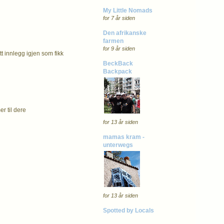
My Little Nomads
for 7 år siden
Den afrikanske
farmen
for 9 år siden
tt innlegg igjen som fikk
BeckBack
Backpack
r til dere
for 13 år siden
mamas kram -
unterwegs
for 13 år siden
Spotted by Locals