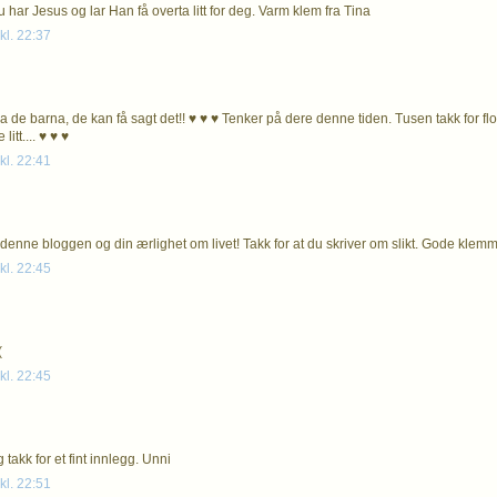
u har Jesus og lar Han få overta litt for deg. Varm klem fra Tina
kl. 22:37
 de barna, de kan få sagt det!! ♥ ♥ ♥ Tenker på dere denne tiden. Tusen takk for flo
litt.... ♥ ♥ ♥
kl. 22:41
nne bloggen og din ærlighet om livet! Takk for at du skriver om slikt. Gode klemme
kl. 22:45
(
kl. 22:45
takk for et fint innlegg. Unni
kl. 22:51