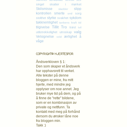
singel
skatter i mørket
Skilsmisse
slipp
sladder
kontrollen
smerte
sorg
smil
styrke
sykdom
stolthet
svakhet
takknemlighet
tankens kraft
tid
Tillit
Tro
tilgivelse
trøst
tvil
valg
utilstrekkelighet
utroskap
Velsignelse
ærlighet
å
vold
våge
COPYRIGHT© HJERTESPOR
Åndsverkloven § 1:
Den som skaper et åndsverk
har opphavsrett
til verket.
Alle tekster på denne
bloggen er mine, fra mitt
hjerte, med mindre jeg
opplyser om noe annet. Jeg
bruker mye tid på dem, og på
å finne de "rette" bildene,
som er en kombinasjon av
private og nettfunn. Ta
kontakt med meg på forhånd
dersom du ønsker låne noe
fra bloggen min.
Takk :)