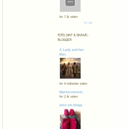
for 7 år siden
Vis alle
FOTO, DIKT & SKRIVE-
BLOGGER
A Lady and her
Mac
for 4 måneder siden
Mørkerommet
for 2 år siden
amo sin blogg