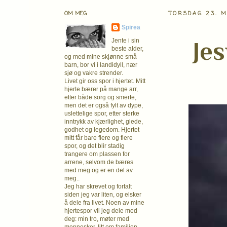
OM MEG
TORSDAG 23. M
Spirea
Je
Jente i sin
beste alder,
og med mine skjønne små
barn, bor vi i landidyll, nær
sjø og vakre strender.
Livet gir oss spor i hjertet. Mitt
hjerte bærer på mange arr,
etter både sorg og smerte,
men det er også fylt av dype,
uslettelige spor, etter sterke
inntrykk av kjærlighet, glede,
godhet og legedom. Hjertet
mitt får bare flere og flere
spor, og det blir stadig
trangere om plassen for
arrene, selvom de bæres
med meg og er en del av
meg..
Jeg har skrevet og fortalt
siden jeg var liten, og elsker
å dele fra livet. Noen av mine
hjertespor vil jeg dele med
deg: min tro, møter med