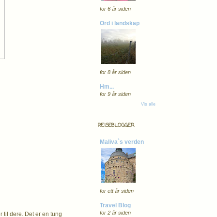
for 6 år siden
Ord i landskap
for 8 år siden
Hm...
for 9 år siden
Vis alle
REISEBLOGGER
Maliva`s verden
for ett år siden
Travel Blog
for 2 år siden
 til dere. Det er en tung