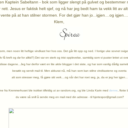
 en Kaptein Sabeltann - bok som ligger slengt på gulvet og bestemmer
ar rett. Jesus er faktisk helt sjef, og nå har jeg bedt ham ta vekk litt av a
vente på at han stilner stormen. For det gjør han jo...igjen....og igjen....
lem,
orm, men noen litt heftige vindkast her hos oss. Det går litt opp og ned. I forrige uke sovnet svigerf
elv få kreft og dø for alltid?) Det var en sterk og trist opplevelse, samtidig som vi puster lettet ut ov
isse dagene...Jeg har derfor vært en lite aktiv blogger i det siste, og har som vanlig dårlig samvitt
besøkt og sendt mail til. Men akkurat nå, må han som kan stilne vindkastene og overta
alt som stresser meg, få gjøre sitt verk....og når det har roet seg, ja, da er jeg her igjen...
e fra Kremmerhuset ble trukket tilfeldig ut av random.org, og ble Linda Karin med
denne
, flotte
du være så snill å sende meg en mail med din adresse - til hjertespor@gmail.com?