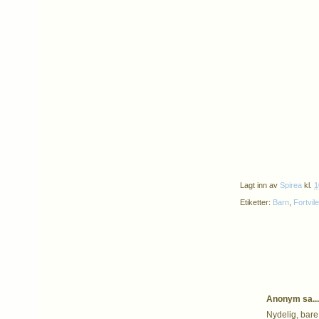
Lagt inn av
Spirea
kl.
1
Etiketter:
Barn
,
Fortvil
Anonym sa...
Nydelig, bare