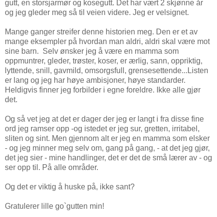
gutt, en storsjarmør og kosegutt. Det har vært 2 skjønne år
og jeg gleder meg så til veien videre. Jeg er velsignet.
Mange ganger streifer denne historien meg. Den er et av
mange eksempler på hvordan man aldri, aldri skal være mot
sine barn. Selv ønsker jeg å være en mamma som
oppmuntrer, gleder, trøster, koser, er ærlig, sann, oppriktig,
lyttende, snill, gavmild, omsorgsfull, grensesettende...Listen
er lang og jeg har høye ambisjoner, høye standarder.
Heldigvis finner jeg forbilder i egne foreldre. Ikke alle gjør
det.
Og så vet jeg at det er dager der jeg er langt i fra disse fine
ord jeg ramser opp -og istedet er jeg sur, gretten, irritabel,
sliten og sint. Men gjennom alt er jeg en mamma som elsker
- og jeg minner meg selv om, gang på gang, - at det jeg gjør,
det jeg sier - mine handlinger, det er det de små lærer av - og
ser opp til. På alle områder.
Og det er viktig å huske på, ikke sant?
Gratulerer lille go`gutten min!