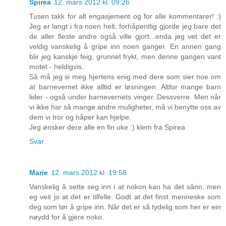
Spirea
12. mars 2012 kl. 09:26
Tusen takk for alt engasjement og for alle kommentarer! :)
Jeg er langt i fra noen helt, forhåpentlig gjorde jeg bare det
de aller fleste andre også ville gjort...enda jeg vet det er
veldig vanskelig å gripe inn noen ganger. En annen gang
blir jeg kanskje feig, grunnet frykt, men denne gangen vant
motet - heldigvis.
Så må jeg si meg hjertens enig med dere som sier noe om
at barnevernet ikke alltid er løsningen. Altfor mange barn
lider - også under barnevernets vinger. Dessverre. Men når
vi ikke har så mange andre muligheter, må vi benytte oss av
dem vi tror og håper kan hjelpe.
Jeg ønsker dere alle en fin uke :) klem fra Spirea
Svar
Marie
12. mars 2012 kl. 19:58
Vanskelig å sette seg inn i at nokon kan ha det sånn, men
eg veit jo at det er tilfelle. Godt at det finst menneske som
deg som tør å gripe inn. Når det er så tydelig som her er ein
nøydd for å gjere noko.