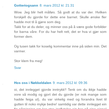
Gotteriogsann
8. mars 2012 kl. 21:31
Wow. Jeg blir helt målløs. Så godt at du var der. Hvilken
forskjell du gjorde for dette ene barnet. Skulle ønske fler
hadde mot til å gjøre som deg.
Takk for at du deler, og minner oss på å være gode forbilder
for barna våre. For du har helt rett, det er hva vi gjør som
former dem.
Og tusen takk for koselig kommentar inne på siden min. Det
varmer.
Stor klem fra meg!
Svar
Hos oss i Nøkkeldalen
9. mars 2012 kl. 09:36
oi, det innlegget gjorde inntrykk!! Tenk om du ikkje hadde
vore så modig og gjort det du gjorde (er nok mange som
hadde feiga ut), du var virkelig med og forandra livet til
gutten til noko mykje bedre! samtidig var dette innlegget ein