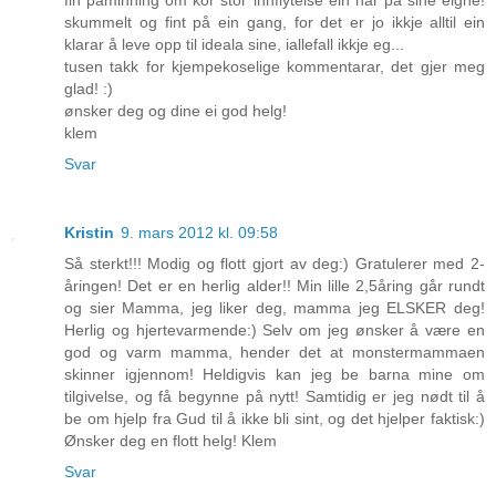
fin påminning om kor stor innflytelse ein har på sine eigne!
skummelt og fint på ein gang, for det er jo ikkje alltil ein
klarar å leve opp til ideala sine, iallefall ikkje eg...
tusen takk for kjempekoselige kommentarar, det gjer meg
glad! :)
ønsker deg og dine ei god helg!
klem
Svar
Kristin
9. mars 2012 kl. 09:58
Så sterkt!!! Modig og flott gjort av deg:) Gratulerer med 2-
åringen! Det er en herlig alder!! Min lille 2,5åring går rundt
og sier Mamma, jeg liker deg, mamma jeg ELSKER deg!
Herlig og hjertevarmende:) Selv om jeg ønsker å være en
god og varm mamma, hender det at monstermammaen
skinner igjennom! Heldigvis kan jeg be barna mine om
tilgivelse, og få begynne på nytt! Samtidig er jeg nødt til å
be om hjelp fra Gud til å ikke bli sint, og det hjelper faktisk:)
Ønsker deg en flott helg! Klem
Svar