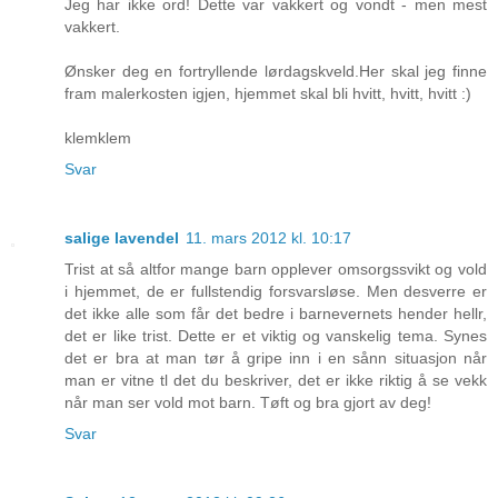
Jeg har ikke ord! Dette var vakkert og vondt - men mest
vakkert.
Ønsker deg en fortryllende lørdagskveld.Her skal jeg finne
fram malerkosten igjen, hjemmet skal bli hvitt, hvitt, hvitt :)
klemklem
Svar
salige lavendel
11. mars 2012 kl. 10:17
Trist at så altfor mange barn opplever omsorgssvikt og vold
i hjemmet, de er fullstendig forsvarsløse. Men desverre er
det ikke alle som får det bedre i barnevernets hender hellr,
det er like trist. Dette er et viktig og vanskelig tema. Synes
det er bra at man tør å gripe inn i en sånn situasjon når
man er vitne tl det du beskriver, det er ikke riktig å se vekk
når man ser vold mot barn. Tøft og bra gjort av deg!
Svar