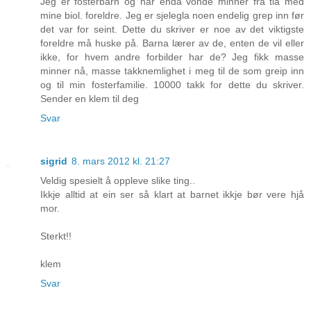
Jeg er fosterbarn og har enda vonde minner fra tia med
mine biol. foreldre. Jeg er sjelegla noen endelig grep inn før
det var for seint. Dette du skriver er noe av det viktigste
foreldre må huske på. Barna lærer av de, enten de vil eller
ikke, for hvem andre forbilder har de? Jeg fikk masse
minner nå, masse takknemlighet i meg til de som greip inn
og til min fosterfamilie. 10000 takk for dette du skriver.
Sender en klem til deg
Svar
sigrid
8. mars 2012 kl. 21:27
Veldig spesielt å oppleve slike ting..
Ikkje alltid at ein ser så klart at barnet ikkje bør vere hjå
mor.
Sterkt!!
klem
Svar