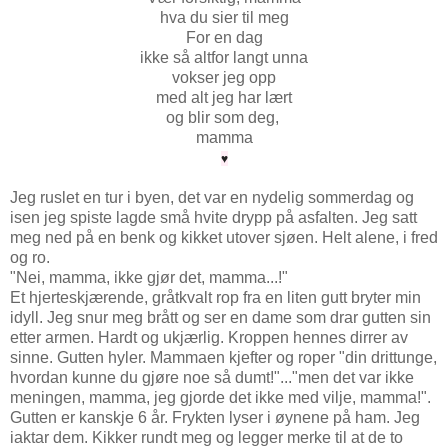
hva du sier til meg
For en dag
ikke så altfor langt unna
vokser jeg opp
med alt jeg har lært
og blir som deg,
mamma
♥
Jeg ruslet en tur i byen, det var en nydelig sommerdag og
isen jeg spiste lagde små hvite drypp på asfalten. Jeg satt
meg ned på en benk og kikket utover sjøen. Helt alene, i fred
og ro.
"Nei, mamma, ikke gjør det, mamma...!"
Et hjerteskjærende, gråtkvalt rop fra en liten gutt bryter min
idyll. Jeg snur meg brått og ser en dame som drar gutten sin
etter armen. Hardt og ukjærlig. Kroppen hennes dirrer av
sinne. Gutten hyler. Mammaen kjefter og roper "din drittunge,
hvordan kunne du gjøre noe så dumt!"..."men det var ikke
meningen, mamma, jeg gjorde det ikke med vilje, mamma!".
Gutten er kanskje 6 år. Frykten lyser i øynene på ham. Jeg
iaktar dem. Kikker rundt meg og legger merke til at de to