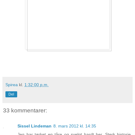
Spirea
kl.
1:32:00 p.m.
Del
33 kommentarer:
Sissel Lindeman
8. mars 2012 kl. 14:35
Jeg har tørket en tåre og svelgt hardt her. Sterk historie,