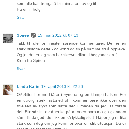
som alle kan trenga å bli minna om av og til.
Ha ei fin helg!
Svar
Spirea
15. mai 2012 kl. 07:13
Takk til alle for fineste, rørende kommentarer. Det er en
sterk historie dette - og vond og fin på samme tid å oppleve.
Og ja, det er jeg som har skrevet diktet i begynnelsen :)
Klem fra Spirea
Svar
Linda Karin
19. april 2013 kl. 22:36
Oj! Sitter her med tårer i øynene og en klump i halsen. For
en utrolig sterk historie.Huff, kommer bare ikke over den
følelsen av frykt som satte seg i magen da jeg las første
del. Blir så sint av å tenke på at noen barn må gå gjennom
sånt! Enda godt det fikk en så lykkelig slutt. Håper jeg er like
sterk som deg om jeg kommer over en slik situasjon. Du er
et forbilde for meg! Klem <3