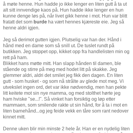
å møte henne. Hun hadde jo ikke lenger en liten gutt å ta ut
alt sitt innvendige kaos på. Hun hadde ikke lenger en hun
kunne denge løs på, når livet gikk henne i mot. Hun var blitt
fratatt det som
burde
ha vært hennes kjæreste eie. Jeg så
henne aldri igjen.
Jeg så derimot gutten igjen. Plutselig var han der. Hånd i
hånd med en dame som så snill ut. De tuslet rundt på
butikken. Jeg stoppet opp, kikket opp fra handlelisten min og
rett på ham.
Blikket hans møtte mitt. Han slapp hånden til damen, ble
stående og stirre på meg med hodet litt på skakke. Jeg
glemmer aldri, aldri det smilet jeg fikk den dagen. En liten
gutt - som husket - og som nå strålte av glede mot meg. Vi
utvekslet ingen ord, det var ikke nødvendig, men han pekte
litt keitete mot sin nye mamma, og med stolthet hørte jeg
ham hviske "se...!". Så vinket han forsiktig og løp etter
mammaen, som smilende rakte ut sin hånd, for å ta i mot en
liten barnehånd...og jeg feide vekk en tåre som rant nedover
kinnet mitt.
Denne uken blir min minste 2 hele år. Han er en nydelig liten