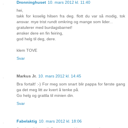
Dronninghuset
10. mars 2012 kl. 11:40
hei,
takk for koselig hilsen fra deg. flott du var så modig, tok
ansvar. mye trist rundt omkring og mange som lider...
gratulerer med burdagsbarnet!
ønsker dere en fin feiring,
god helg til deg, dere.
klem TOVE
Svar
Markus Jr.
10. mars 2012 kl. 14:45
Bra fortalt! :-) For meg som snart blir pappa for første gang
ga det meg litt av kvert å tenke på.
Go helg og grattla til minien din.
Svar
Fabelaktig
10. mars 2012 kl. 18:06