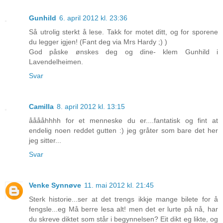
Gunhild
6. april 2012 kl. 23:36
Så utrolig sterkt å lese. Takk for motet ditt, og for sporene
du legger igjen! (Fant deg via Mrs Hardy ;) )
God påske ønskes deg og dine- klem Gunhild i
Lavendelheimen.
Svar
Camilla
8. april 2012 kl. 13:15
ååååhhhh for et menneske du er....fantatisk og fint at
endelig noen reddet gutten :) jeg gråter som bare det her
jeg sitter...
Svar
Venke Synnøve
11. mai 2012 kl. 21:45
Sterk historie...ser at det trengs ikkje mange bilete for å
fengsle...eg Må berre lesa alt! men det er lurte på nå, har
du skreve diktet som står i begynnelsen? Eit dikt eg likte, og