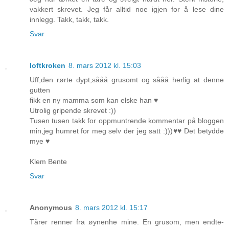
vakkert skrevet. Jeg får alltid noe igjen for å lese dine
innlegg. Takk, takk, takk.
Svar
loftkroken
8. mars 2012 kl. 15:03
Uff,den rørte dypt,sååå grusomt og sååå herlig at denne
gutten
fikk en ny mamma som kan elske han ♥
Utrolig gripende skrevet :))
Tusen tusen takk for oppmuntrende kommentar på bloggen
min,jeg humret for meg selv der jeg satt :)))♥♥ Det betydde
mye ♥
Klem Bente
Svar
Anonymous
8. mars 2012 kl. 15:17
Tårer renner fra øynenhe mine. En grusom, men endte-