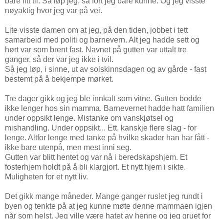
bare litt til. Så løp jeg, så fort jeg bare kunne. Og jeg visste
nøyaktig hvor jeg var på vei.
Lite visste damen om at jeg, på den tiden, jobbet i tett
samarbeid med politi og barnevern. Alt jeg hadde sett og
hørt var som brent fast. Navnet på gutten var uttalt tre
ganger, så der var jeg ikke i tvil.
Så jeg løp, i sinne, ut av solskinnsdagen og av gårde - fast
bestemt på å bekjempe mørket.
Tre dager gikk og jeg ble innkalt som vitne. Gutten bodde
ikke lenger hos sin mamma. Barnevernet hadde hatt familien
under oppsikt lenge. Mistanke om vanskjøtsel og
mishandling. Under oppsikt... Ett, kanskje flere slag - for
lenge. Altfor lenge med tanke på hvilke skader han har fått -
ikke bare utenpå, men mest inni seg.
Gutten var blitt hentet og var nå i beredskapshjem. Et
fosterhjem holdt på å bli klargjort. Et nytt hjem i sikte.
Muligheten for et nytt liv.
Det gikk mange måneder. Mange ganger ruslet jeg rundt i
byen og tenkte på at jeg kunne møte denne mammaen igjen
når som helst. Jeg ville være hatet av henne og jeg gruet for