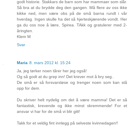
godt historie. Stakkars de barn som har mammaer som slår.
Så bra at du brydde deg den gangen. Må flere av oss ikke
kikke ned, men være obs på de små barna rundt i vår
hverdag. Ingen skulle ha det så hjerteskjærende vondt. Her
ga du oss noe å lære, Spirea. TAkk og gratulerer med 2-
åringten.
Klem M
Svar
Maria
8. mars 2012 kl. 15:24
Ja, jeg tørker noen tårer her jeg også!
Og så godt at du grep inn! Det krever mot å bry seg..
De små er så forsvarsløse og trenger noen som kan stå
opp for dem.
Du skriver helt nydelig om det å være mamma! Det er så
fantastisk, krevende og ikke minst skremmende! For et
ansvar vi har for de små vi blir gitt!
Takk for et veldig fint innlegg på selveste kvinnedagen!!