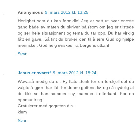
Anonymous
9. mars 2012 kl. 13:25
Herlighet som du kan formidle! Jeg er satt ut hver eneste
gang både av måten du skriver på (som om jeg er tilstede
og ser hele situasjonen) og tema du tar opp. Du har virklig
fått en gave. Så fint du bruker den til å ære Gud og hjelpe
mennsker. God helg ønskes fra Bergens utkant
Svar
Jesus er svaret!
9. mars 2012 kl. 18:24
Wow..så modig du er. Fy flate...tenk for en forskjell det du
valgte å gjøre har fått for denne guttens liv. og så nydelig at
du fikk se han sammen ny mamma i etterkant. For en
oppmuntring.
Gratulerer med gogutten din.
klem
Svar