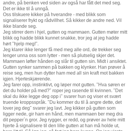
andre, på benken ved siden av også har fått det med seg.
Det er ikke til å unngå.
Oss tilskuere kikker på hverandre - med blikk som
signaliserer frykt og rådvillhet. Så kikker de andre ned. Vil
ikke blande seg.
Jeg stirrer dem i hjel, gutten og mammaen. Gutten møter mitt
blikk og hadde blikk kunnet snakke, tror jeg at jeg hadde
hørt "hjelp meg!".
Jeg klarer ikke lenger få med meg alle ord, de trekker seg
lenger unna oss som lytter - men så plutselig skjer det.
Mammaen løfter hånden og slår til gutten sin. Midt i ansiktet.
Gutten synker sammen på bakken og klynker. Han prøver å
reise seg, men hun dytter ham med all sin kraft mot bakken
igjen. Hjerteskjærende.
Jeg farer opp, instinktivt, og løper mot gutten. "Hva søren er
det du holder på med?" roper jeg rasende til kvinnen. "Det
skal du ikke legge deg opp i" svarer hun og viser et svært
truende kroppsspråk. "Du kommer du til å angre dette, det
lover jeg deg" svarer jeg lavt. Jeg kikker på gutten som
ligger nede, gir ham en hånd, men mammaen ber meg dra
dit pepper`n gror. Jeg rygger, er redd, og prøver av hele mitt
hjerte å signalisere til den lille gutten at han må holde ut,