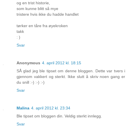
og en trist historie,
som kunne blitt så mye
tristere hvis ikke du hadde handlet
tørker en tåre fra øyekroken
takk
: )
Svar
Anonymous
4. april 2012 kl. 18:15
SÅ glad jeg ble tipset om denne bloggen. Dette var tvers i
gjennom vakkert og sterkt. Ikke slutt å skriv noen gang er
du snill :-) :-) :-)
Svar
Malina
4. april 2012 kl. 23:34
Ble tipset om bloggen din. Veldig sterkt innlegg.
Svar