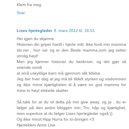
Klem fra meg
Svar
Lises hjertegleder
8. mars 2012 kl. 16:51
Hei igjen du skjønne:
Historien din griper hardt i hjerte mitt, ikke fordi min mamma
slo,nei , hun var og er den Beste mamma,som jeg setter
utrolig høyt!
Men jeg kjenner historier du beskriver, og det gjør så
sviende vondt
at små uskyldige barn må gjennom slik lidelse.
Jeg ber hver dag at jeg må bli tildelt styrken og visdommen
og ikke minst kjærligheten til å være en god mamma for
mine to høyt elskede skatter.
Så:takk for at du vil delta på min give away, og ja , du er
følger på den andre bloggen min,:Tro, håp og kjærlighet,
men superkos at du følger Lises hjertegleder også:))
Og:ikke minst:Hipp Hurra for to-åringen <3
Hjerteklem Anne Lise