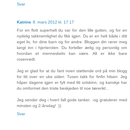
Svar
Katrine
8. mars 2012 kl. 17:17
For en flott superhelt du var for den lille gutten, og for en
nydelig takknemlighet du fikk igjen. Du er en helt både i ditt
eget liv, for dine barn og for andre. Bloggen din rører meg
langt inn i hjerteroten. Du forteller ærlig og personlig om
hvordan et menneskeliv kan være. Alt er ikke bare
rosenrødt.
Jeg er glad for at du fant noen støttende ord på min blogg
for litt over en uke siden. Tusen takk for finfin hilsen. Jeg
håper dagene igjen er fylt med litt solskinn, og kanskje har
du omformet den triste beskjeden til noe lærerikt...
Jeg sender deg i hvert fall gode tanker. -og gratulerer med
minsten og 2-årsdag! :))
Svar