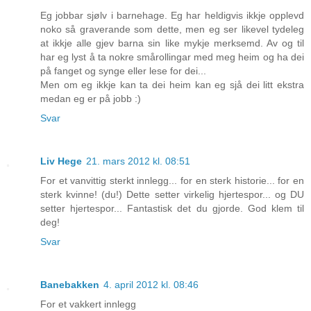
Eg jobbar sjølv i barnehage. Eg har heldigvis ikkje opplevd
noko så graverande som dette, men eg ser likevel tydeleg
at ikkje alle gjev barna sin like mykje merksemd. Av og til
har eg lyst å ta nokre smårollingar med meg heim og ha dei
på fanget og synge eller lese for dei...
Men om eg ikkje kan ta dei heim kan eg sjå dei litt ekstra
medan eg er på jobb :)
Svar
Liv Hege
21. mars 2012 kl. 08:51
For et vanvittig sterkt innlegg... for en sterk historie... for en
sterk kvinne! (du!) Dette setter virkelig hjertespor... og DU
setter hjertespor... Fantastisk det du gjorde. God klem til
deg!
Svar
Banebakken
4. april 2012 kl. 08:46
For et vakkert innlegg