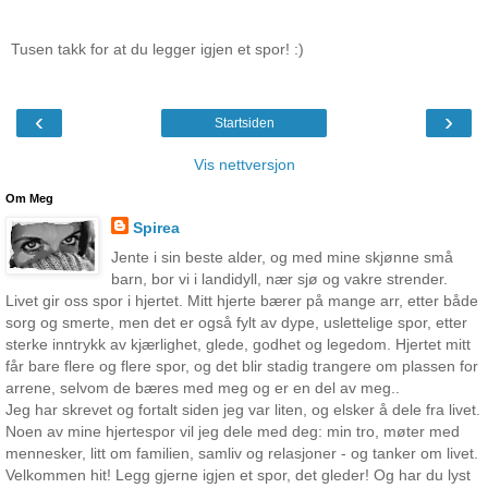
Tusen takk for at du legger igjen et spor! :)
‹
›
Startsiden
Vis nettversjon
Om Meg
Spirea
Jente i sin beste alder, og med mine skjønne små
barn, bor vi i landidyll, nær sjø og vakre strender.
Livet gir oss spor i hjertet. Mitt hjerte bærer på mange arr, etter både
sorg og smerte, men det er også fylt av dype, uslettelige spor, etter
sterke inntrykk av kjærlighet, glede, godhet og legedom. Hjertet mitt
får bare flere og flere spor, og det blir stadig trangere om plassen for
arrene, selvom de bæres med meg og er en del av meg..
Jeg har skrevet og fortalt siden jeg var liten, og elsker å dele fra livet.
Noen av mine hjertespor vil jeg dele med deg: min tro, møter med
mennesker, litt om familien, samliv og relasjoner - og tanker om livet.
Velkommen hit! Legg gjerne igjen et spor, det gleder! Og har du lyst